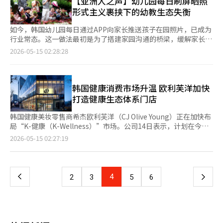
【亚洲人之声】幼儿园每日刷屏晒照
期商业化。”此外，公司计划基于化学宇宙扩展到抗体药物结合体
到2029年的约60万亿韩元。”并评价：“韩国凭借世界级的制造
高水平。 其中，中老年群体占比尤为突出。50岁以上患者达到
形式主义裹挟下的幼教生态失衡
（ADC）和靶向蛋白降解剂（TPD）等下一代治疗模式。通过结合
能力和优秀的研发竞争力，具备了足够的潜力。” 韩议员表
86.7806万人，占整体患者的70%。这意味着，中年以后日益普遍
结构基础的化学设计能力、稀有和难治性靶点的专业经验以及核心
示：“作为国会卫生福利委员会的委员，我深刻认识到制药与生物
的夜间易醒与睡眠质量下降等问题，已很难再被简单视为普通疲
如今，韩国幼儿园每日通过APP向家长推送孩子在园照片，已成为
结构大数据，拓宽新药开发的外延。南基燁强调了通过自主新药开
产业的重要性。”他提到：“我已代表发起了‘CDMO支持特别
劳，而正逐渐演变为影响健康与生活质量的重要社会问题。 与此
行业常态。这一做法最初是为了搭建家园沟通的桥梁，缓解家长对
发增强竞争力的重要性，并指出：“现在的AI不仅是一个简单的工
法’，并推动其通过全体会议。” 最后，他表示：“在未来日益
同时，韩国整体睡眠结构也出现明显恶化。多项调查显示，韩国成
孩子在园状态的担忧，让家长直观了解孩子的饮食、活动情况，原
2026-05-15 02:28:28
具，而是一个在新药开发全过程中支持决策的智能伙伴。”他进一
激烈的全球竞争中，我将竭尽全力为我们的企业提供研究开发支持
年人平均卧床时间约为6小时39分钟，但实际睡眠时间仅约5小时
本是充满温度的家园互动方式。但随着时间推移，这种分享逐渐偏
步强调：“在AI时代，K-生物不仅是能够找到优秀新药候选的企
和放宽监管等制度性支持，以确保它们在更稳定和市场友好的环境
25分钟，明显低于世界卫生组织及医学界普遍建议的7至8小时标
离初心，陷入形式化内卷，不仅加重幼师负担，更让幼教本质被形
业，更在于如何积累和精确解读数据，以连接全球价值链。”他认
中获得竞争力。”※ 本报道经人工智能（AI）系统翻译与编辑。
准。日前的调查结果显示，超过72%的受访者表示，每周至少一次
式主义裹挟。 受韩国低出生率长期化影响，韩国3至5岁适龄幼儿
为，技术验证、资本吸引和全球扩展的完整价值链战略是K-新药竞
因睡眠质量不佳而影响工作、学习或日常生活状态。 睡眠问题已
数量五年间大幅缩减，生源竞争愈发激烈，幼儿园为争夺生源、赢
韩国健康消费市场升温 欧利芙洋加快
争力实现的基础。最后，南基燁表示：“帕罗斯艾尔生物也将基于
不仅停留在疲劳感层面，而开始与焦虑、抑郁、慢性压力等心理健
得家长认可，不得不陷入晒照内卷。家长们也逐渐形成“照片多=
打造健康生态体系门店
化学宇宙，增强在稀有和难治性创新新药开发及ADC、TPD等多个
康风险高度关联，在青少年群体中，这种“缺觉社会”的特征表现
园所负责”的认知，将照片数量、画面精致度作为评判幼儿园好坏
治疗模式领域的研发竞争力。”※ 本报道经人工智能（AI）系统翻
得尤为明显。 韩国青少年政策研究院针对3384名初高中生进行的
的标准，进一步倒逼园所加码晒照频率、提升照片质量，形成恶性
韩国健康美妆零售商希杰欧利芙洋（CJ Olive Young）正在加快布
译与编辑。
调查显示，5.2%的受访者曾使用过注意力缺陷多动障碍（ADHD）
循环。 更值得警惕的是教育本质的偏离。为了拍出好看的照片，
局“K-健康（K-Wellness）”市场。公司14日表示，计划在今年
治疗药物、食欲抑制剂、安眠药或抗焦虑药等7类处方药用于非医
幼儿园优先安排手工、展演等易出片的活动，而阅读、互动引导等
内将推出的健康生活方式品牌主题门店“Olive Better”主题门店
页
2026-05-15 02:27:19
疗目的，这一比例甚至高于有吸烟经历者（4.2%），其中，ADHD
难以可视化的核心教育环节被边缘化；幼师忙于抓拍镜头、修图上
扩展至10家，以进一步强化线下渠道覆盖，并推动韩国本土健康消
治疗药物占全部非医疗使用药物的24.4%。在过去6个月曾服用相
传，与孩子沟通陪伴、耐心引导的时间被严重挤压，甚至出现强迫
费品牌成长。 “Olive Better”是欧利芙洋于今年1月底推出的健
一
关药物的青少年中，有23.1%的人每月服药次数超过20次，呈现出
孩子配合拍照、用他人作品凑数的情况，完全背离了幼教本该有的
康生活方式策展平台，也是其面向Wellness市场打造的专门门店
明显的高频使用与依赖倾向。研究认为，在升学竞争与长期睡眠不
温度与初心。 专家指出，家长不应将幼儿园等同于单纯的服务机
品牌。与传统“健康”概念偏抽象不同，Olive Better将产品体系
上
4
下
2
3
5
6
足背景下，部分学生开始依赖药物或咖啡因维持清醒状态。 除药
构，更不应以照片多少评判办学质量。适度分享孩子在园动态无可
重新划分为“吃得更好”“补充更好”等更加直观的消费场景，以
物之外，咖啡因也正在成为更普遍的“睡眠替代工具”。调查显
厚非，但当晒照成为绑架幼师的负担、沦为园所竞争的工具，当形
降低消费者进入健康消费市场的门槛。 根据欧利芙洋在“Olive
一
示，54.5%的青少年每月至少饮用一次咖啡，61.2%每月至少饮用
式化晒照取代真正的教育陪伴时，受损的不仅是幼师的工作热情，
Better”上线100天后公布的数据，自平台推出以来，首次购买
一次高咖啡因饮料，其中10.8%达到每月10次以上。更值得关注的
更是孩子的健康成长与幼教行业的良性发展。 笔者认为，幼儿园
Wellness类商品的会员人数已达到180万人。同期，公司还新引入
是，57.8%的受访者表示摄入咖啡因的主要原因是“学习或完成作
页
晒照本是家园沟通的辅助手段，不应成为衡量办学优劣的标准。褪
约560个健康相关品牌、共计1.3万款商品，进一步扩充产品矩阵。