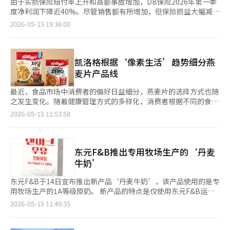
由于实损保险赔付率上升和高额事故增加，DB保险2026年第一季
度净利润下降近40%。尽管销售额有所增加，但保险损益大幅减
少，导致盈利能力下降。 DB保险于15日公布，2026年第一季度的
2026-05-15 19:36:00
净利润为2685亿韩元，同比下降39.9%。同期销售额为5兆7782亿
韩元，增长16.2%，但营业利润为4627亿韩元，下降28.5%。 业
绩不佳的主要原因是保险损益减少。DB保险第一季度的保险损益
为2266亿韩元，同比下降43.7%。 长期保险的损益为2652亿韩
凯洛格根据‘像素生活’趋势细分燕
元，下降32.7%。由于死亡和后遗症等高额保险金支付事故暂时增
麦片产品线
加，加上实损保险赔付率持续上升，造成了这一结果。 汽车保险
的损益也仅为88亿韩元，同比下降80.8%。赔付率上升成为负担。
最近，食品市场中消费者的偏好日益细分，燕麦片的选择方式也随
一般保险亏损475亿韩元，反映了与大田安全工业相关事故等国内
之发生变化。随着健康管理方式的多样化，消费者根据不同的食用
大型事故的影响。一般保险的企业性保险比例较高，工厂火灾或工
场景和目的，选择低糖和零糖产品的趋势正在扩大。 14日，业内
2026-05-15 11:53:58
业事故等大型事故发生时，损益波动性可能加大。 不过，未来的
人士表示，当前消费市场上，个人的生活方式和情况使得消费标准
盈利基础持续改善。第一季度末，保险合同利润率（CSM）余额为
变得更加细致，这种被称为‘像素生活（Pixel Life）’的趋势备
12兆8000亿韩元，比去年年底增加6169亿韩元。 资本健康指标也
受关注。消费者不再单纯追随某一流行趋势，而是根据自身的生活
有所上升。DB保险的合并支付能力比率（K-ICS）为232.1%，比
模式和偏好选择产品。 这一趋势也影响了食品行业的低糖和零糖
东元F&B推出专用牧场生产的‘丹麦
上季度上升13.9个百分点。这反映了新型资本证券发行等前瞻性资
产品策略。根据韩国农水产食品流通公社（aT）的数据，2022年
牛奶’
本扩充措施的效果。
全球零糖饮料市场规模达到了1792亿美元，预计到2027年将以每
年4%的速度增长。 业内人士表示，企业不仅仅停留在推出低糖产
东元F&B于14日宣布推出新产品‘丹麦牛奶’，该产品使用的是专
品上，还在加快根据消费场景需求进行产品细分的步伐。凯洛格也
用牧场生产的1A等级原奶。 新产品的特点是仅使用东元F&B运营
在其燕麦片产品线中积极响应这一趋势。 凯洛格的‘低糖燕麦
的约60个专用牧场生产的1A等级原奶。专业兽医负责牧场环境和
2026-05-15 11:49:35
片’在保持全谷物口感和风味的同时，降低了糖分含量，旨在满足
奶牛健康状况的管理，确保原奶质量。 为了保持原奶的新鲜度，
早餐或零食等日常轻食的需求。而‘蛋白质燕麦片零糖’则强化了
管理体系也得到了加强。牧场到工厂的运输路线经过优化，生产和
蛋白质含量，去除了糖分，专为运动前后或严格饮食管理的消费者