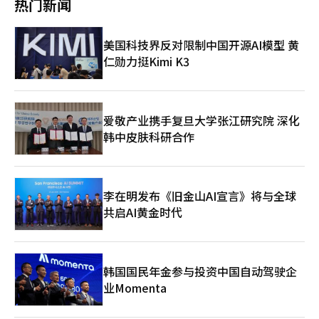
热门新闻
业”，另有11.2%的人坦言，如果不摄入咖啡因，就难以维持正常
去形式化内卷，让幼师从频繁拍照中解脱出来，专注于陪伴孩子、
在线下门店方面，首家“Olive Better”门店——光化门店的外籍
状态。在高年级学生中，这一比例升至约16%。药物与咖啡因的共
深耕教育本质；让家长放下攀比焦虑，理性看待孩子成长，才能让
消费者占比明显提升。数据显示，该店在今年2月开业初期，外国
同作用下，睡眠在青少年阶段正被不断压缩为“可牺牲时间”，一
韩国幼教回归初心，真正守护孩子的天性与成长本真。
顾客销售额占比仅为7%；截至4月底，这一比例已接近50%。在
美国科技界反对限制中国开源AI模型 黄
种“以兴奋替代休息”的行为模式正在逐渐固化。 这种现象并未
市场反响超出预期的背景下，欧利芙洋计划自下半年起，在明洞、
止步于校园，而是向整个社会蔓延。在职场层面，长期通勤、高强
仁勋力挺Kimi K3
圣水等外籍游客和20至30岁年轻消费者聚集的核心商圈陆续开设
度工作以及加班文化，使越来越多上班族陷入“晚睡—疲劳—补觉
新店。 与此同时，公司还在研究推出结合传统欧利芙洋门店
不足”的循环。韩国不少企业员工实际睡眠时间不足6小时，但仍
与“Olive Better”概念的复合型门店，并计划进一步升级线上商
需维持高强度工作节奏。 在此背景下，首尔江南、汝矣岛、光化
城的功能体系，按照消费目的和产品功能优化商品分类，提升消费
门等办公区周边，午睡经济正在迅速扩张。睡眠咖啡馆、无人休息
者对Wellness商品的理解和搜索便利性。 欧利芙洋相关负责人表
爱敬产业携手复旦大学张江研究院 深化
舱、冥想空间等新型业态在午休时间频繁满员。部分职场人甚至选
示，“Olive Better”上线100天的意义在于，公司已成功将“K美
韩中皮肤科研合作
择放弃午餐，仅利用30分钟短暂睡眠来维持下午工作效率。午休因
妆”的运营经验复制到Wellness市场，并初步构建起“K健康”生
此逐渐从传统意义上的“休息时间”，转变为一种具有恢复功能
态体系，同时验证了其全球化扩张潜力。未来，公司将继续发掘韩
的“效率管理时间”。 韩国社会整体作息也呈现明显“夜型
国新兴健康品牌，推动市场创新，并进一步提升产业竞争力。
化”趋势。调查显示，超过一半韩国人属于夜型作息人群，平均入
睡时间接近凌晨1点，明显晚于国际平均水平。智能手机、短视频
李在明发布《旧金山AI宣言》将与全球
平台、即时通讯文化以及随时在线的工作机制，正在不断延长人们
共启AI黄金时代
的清醒时间。线上娱乐消费增加以及远程办公边界模糊，也进一步
强化了深夜仍保持连接的社会氛围。 从青少年依赖药物与咖啡因
延长学习时间，到职场人依靠碎片化午睡补偿睡眠缺口，再到中老
年群体承受睡眠障碍与健康风险，韩国社会的睡眠问题已跨越年龄
韩国国民年金参与投资中国自动驾驶企
界限，形成一条完整而连续的压力链条。 在这一过程中，睡眠逐
业Momenta
渐不再只是单纯的生理恢复机制，而被转化为一种可以被压缩、替
代甚至消费化的时间资源。它既是效率竞争逻辑下的牺牲品，也成
为消费市场重新包装的新需求。 专家认为，当社会越来越依赖咖