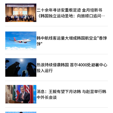
啡因、功能饮料以及各类休息服务维持日常节奏时，睡眠问题已不
再只是个人健康问题，而开始与社会竞争压力、工作文化和生活方
二十余年寻访安重根足迹 金月培新书
式变化密切相关。
《韩国独立运动圣地：向旅顺口追问历
史》出版
韩中航线客运量大增成韩国航空业"香饽
饽"
热浪持续侵袭韩国 首尔4000处避暑中心
投入运行
消息：王毅有望下月访韩 与赵显举行韩
中外长会谈