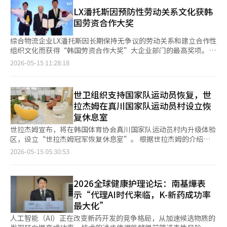
流通过程中，原奶始终保持在7度以下的低温状态。 东元F&B应用
设计。 凯洛格相关人士表示：“近期消费者在同一燕麦片产品线
了自有的质量管理体系‘NF（Nature Fresh）系统’进行原奶检
LX潘托斯因预防性劳动关系文化获韩
中，根据早餐、零食、运动前后等不同场景，倾向于选择低糖和零
测。在牧场和工厂入库阶段、生产前后等四个阶段进行感官和理化
国劳资合作大奖
糖产品。未来我们将继续扩大符合消费者生活方式变化的多样选
检测，共进行14项检测，只有通过标准的原奶才会用于产品生产。
择。” 整个食品行业也在持续扩大低糖产品的趋势。自去年以
东元F&B相关人士表示：“从原奶挤取到质量管理、低温流通的每
综合物流企业LX潘托斯因长期保持无争议的劳动关系和建立合作性
来，目标公司在低糖和低热量产品线中引入了‘低标签’标志，并
一个环节都严格执行标准，计划持续努力以将原奶的天然新鲜感传
组织文化而获得“韩国劳资合作大奖”大企业部门的最高奖项。
在调味品和酱料等领域扩展相关产品线。CJ第一制糖去年推出了降
递给消费者。” 产品容量为900毫升，售价为3280韩元，在全国
LX潘托斯于14日在首尔钟路区的四季酒店举行的第38届韩国劳资
2026-05-15 11:28:18
低了糖分的‘糖轻’系列，包括不良肉调味料、沙拉酱和蚝油等9
的大型超市和折扣店销售。 丹麦是1985年由韩国和丹麦合资成立
合作大奖颁奖典礼上获奖。 韩国管理者总协会（经总）主办的韩
种产品。乐天健康食品也以无糖和无糖分的甜点品牌‘零
的乳制品品牌。目前作为东元F&B的高端乳制品品牌运营，推出牛
国劳资合作大奖是通过劳资之间的相互合作，评选出建立模范合作
（ZERO）’为主攻国内外市场。※ 本报道经人工智能（AI）系统
奶、发酵乳、奶酪等多种产品。 与此同时，最近的牛奶市场上，
文化的企业的制度。自1989年实施以来，每年都会评选出实践合
世卫组织支持国家队运动员恢复，世
翻译与编辑。
消费者越来越重视新鲜度和质量，而非价格。根据牛奶自助金管理
作性劳动文化的企业并进行表彰。 当天的颁奖典礼上，出席的有
拉杰姆在真川国家队运动员村设立恢
委员会去年11月对3000名全国消费者进行的‘牛奶消费及认知调
雇佣劳动部部长金英勋、经济社会劳动委员会委员长金志亨、韩国
复休息室
查’，在购买牛奶时，最优先考虑的因素是‘新鲜度’，其比例为
管理者总协会会长孙京植、韩国劳动组合总联盟委员长金东明等。
57.7%，而选择价格作为第一考虑因素的比例仅为13.8%。※ 本报
LX潘托斯方面则有代表李永浩、工人代表朴车俊及CHO金成旭等
世拉杰姆宣布，将在韩国体育协会真川国家队运动员村内升级体验
道经人工智能（AI）系统翻译与编辑。
出席。 LX潘托斯自1977年成立以来，近50年来保持了稳定的劳动
区，设立“世拉杰姆冠军恢复休息室”。 根据世拉杰姆的介绍，
关系，没有发生过劳动争议和罢工，得到了高度评价。尽管物流行
此次推出的“世拉杰姆冠军恢复休息室”以“新的休息维度成就胜
2026-05-15 05:30:53
业现场组织比例高、工作形式多样，仍然建立了以合作为中心的组
利”为口号，全面改造了原有空间。该休息室配备了最新的健康护
织文化。 公司设有定期沟通的劳动关系委员会、以年轻一代为中
理产品，包括高端按摩椅“Pauze M系列（M10·M8
心的青年董事会、以及工业安全卫生委员会等多种沟通渠道。通过
Fit·M6）”和脊柱护理医疗设备“Master V系列（V7·V5）”，
2026全球健康护理论坛：南基燁表
制度性地收集员工意见并反映到管理中，LX潘托斯建立了以预防为
旨在为运动员提供一个以恢复为中心的环境，帮助他们通过休息恢
示“代理AI时代来临，K-新药成功率
主的劳动关系文化，而不是在冲突发生后再进行应对。 此外，公
复状态，提高竞技表现。 休息室内的Pauze M系列按摩椅基于专利
最大化”
司还通过定期的市政厅会议、管理层座谈会、家庭邀请活动等，努
的直热加热技术，能够快速传递热刺激，帮助肌肉放松和恢复。它
力在组织内部建立信任和联系。母性保护制度、残疾人就业扩大、
能缓解颈部、肩部和腰部的紧张，为运动员提供一个在训练前后更
人工智能（AI）正在改变新药开发的竞争格局，从加速候选物质的
社会贡献活动等可持续发展方面的努力也得到了积极评价。 LX潘
舒适的环境，有效促进疲劳恢复和状态管理。Pauze M10基于专业