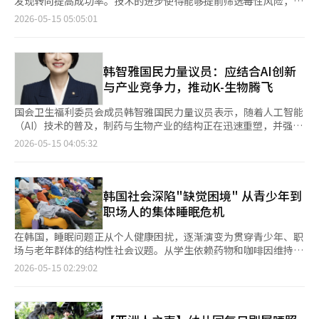
发现转向提高成功率。技术的进步使得能够提前筛选毒性风险，并
托斯代表李永浩表示：“为建立合作性劳动文化而努力的员工们的
双引擎设计，能够同时集中管理颈部、肩部和腰部。Pauze M8 Fit
导出最佳的新药候选物。国内AI新药开发公司帕罗斯艾尔生物也在
2026-05-15 05:05:01
付出，最终得到了此次奖项，意义深远。”他还表示：“未来将继
则提供12种不同材质、图案和颜色的侧盖选择，能够与室内装饰和
独特的平台上加速开发稀有和难治性疾病的治疗药物及下一代治疗
续以相互信任和沟通为基础，增强健康的组织文化，实现可持续发
谐搭配，展现个性化风格。Pauze M6采用无扶手设计，脚踏板隐
模式的扩展。南基燁帕罗斯艾尔生物新药开发总负责人在14日于首
展。” LX潘托斯相关人士表示：“物流行业现场组织比例高，工
藏的内置设计，提高了空间利用率。 同时安装的脊柱护理医疗设
尔中区韩国新闻中心举行的“第16届全球健康护理论坛（2026
作形式多样，快速了解和反映员工意见至关重要。”他补充
备Master V系列能够提供深层贴合的按摩，覆盖腰部、背部、颈部
GHF）”上表示：“AI新药开发已经进入了‘代理AI’时代，能够
韩智雅国民力量议员：应结合AI创新
道：“公司通过定期沟通的劳动关系委员会、年轻一代为中心的青
和肩部。该产品获得了食品药品安全处的认可，具有帮助治疗椎间
自主设定假设并进行决策，经过计算机基础药物设计、机器学习和
与产业竞争力，推动K-生物腾飞
年董事会、工业安全卫生委员会等多种沟通渠道，专注于提前识别
盘突出、退行性狭窄症和缓解肌肉疼痛的功效，能够帮助运动员减
深度学习的阶段。”国内主要生物企业正在基于AI时代的独立平台
现场意见和冲突信号。” 他还指出：“通过制度性地收集员工意
轻训练过程中的身体负担，促进恢复。因此，预计将对国家队运动
积极应对这一全球变化。帕罗斯艾尔生物的核心竞争力正是其自主
国会卫生福利委员会成员韩智雅国民力量议员表示，随着人工智能
见，并将其实际反映到管理和组织文化的改善中，LX潘托斯正在建
员在训练过程中所需的脊柱护理和缓解肌肉疼痛提供帮助。 在设
开发的AI平台“化学宇宙（Chemiverse）”。化学宇宙是一个基
（AI）技术的普及，制药与生物产业的结构正在迅速重塑，并强调
立以预防为主的合作性劳动文化。”※ 本报道经人工智能（AI）系
立“世拉杰姆冠军恢复休息室”之前，世拉杰姆就与韩国体育协会
于多组学大数据的平台，结合了蛋白质组学AI和生成模型基础的候
了加强K-生物全球竞争力所需的制度性支持。 韩议员在14日于首
2026-05-15 04:05:32
统翻译与编辑。
合作，支持国家队运动员的状态管理，并致力于扩大国内体育的基
选物质设计技术，支持新药开发的整个周期。它涵盖了从靶点发现
尔中区韩国新闻中心举行的第16届全球健康护理论坛上指出：“AI
础。2023年8月，世拉杰姆与韩国体育协会签署协议，向真川国家
到候选物质设计、先导物质优化、前临床和临床战略制定，直接针
不仅在日常生活中发挥作用，还在整个产业结构中带来了创新性的
队运动员村捐赠了13台健康护理电器，创建了休息空间。此外，还
对新药开发的低效和高成本结构。南基燁表示：“帕罗斯艾尔生物
变化。”他表示：“制药与生物产业也在与AI技术结合的过程中，
将在2024年7月的巴黎奥运会国家队训练营中提供世拉杰姆体验
利用AI平台的管道在临床1期到2期的成功率达87.5%。”他指出，
研究开发（R&D）、临床、生产和流通等产业结构正以前所未有的
韩国社会深陷"缺觉困境" 从青少年到
区，继续围绕赛事进行支持。 值得一提的是，得益于这一多元化
通过数据和预测技术降低了新药开发的高失败率。随后，南基燁补
速度发生变化。” 他提到：“全球制药与生物市场的规模正在迅
职场人的集体睡眠危机
的业务战略，世拉杰姆在去年实现了5498亿韩元的合并营业收入
充道：“通过以稀有和难治性疾病为中心的战略、基于生物标志物
速增长，远超全球半导体市场。”并指出：“新冠疫情后，药品供
和258亿韩元的营业利润。营业收入同比增长0.7%，营业利润增长
的患者筛选和开放创新，提升了新药开发的成功可能性。”该公司
应链稳定的重要性日益凸显，技术竞争力和供应链主导权的获取已
在韩国，睡眠问题正从个人健康困扰，逐渐演变为贯穿青少年、职
1091%。当期净利润为19亿韩元，实现了扭亏为盈。 世拉杰姆相
的AI应用代表案例是急性髓系白血病（AML）治疗药物“拉斯莫替
成为国家竞争力的关键课题。” 他进一步表示：“市场竞争已从
场与老年群体的结构性社会议题。从学生依赖药物和咖啡因维持清
关负责人表示：“我们专注于将其重构为不仅是简单的体验空间，
尼（PHI-101）”。该候选物质是一种FLT3抑制剂，专为对现有治
单纯的技术竞争迅速转变为谁能率先占领市场并建立稳定的生产能
醒，到城市“午睡经济”兴起，再到整体睡眠时间长期低于健康标
2026-05-15 02:29:02
而是与运动员的竞技表现息息相关的休息中心。未来，我们将继续
疗无反应或产生耐药的患者群体开发。南基燁表示：“拉斯莫替尼
力和供应链的竞争。”他认为：“在这样的背景下，以‘AI革命：
准，韩国社会正出现“延长清醒时间、压缩睡眠时间”的趋势。
通过与韩国体育协会的合作，支持运动员在世界舞台上展现最佳状
在全球临床1期中取得了50%的完全缓解（CRc）效果，成为对现
K-生物的全球价值链战略’为主题的论坛的召开意义重大。” 韩
韩国国民健康保险公团日前资料显示，因睡眠障碍（G47）和非器
态。”※ 本报道经人工智能（AI）系统翻译与编辑。
有标准治疗产生耐药的患者的新希望。”他还表示：“基于此，正
议员特别关注CDMO（合同开发与生产）产业的成长潜力。他预
质性睡眠障碍（F51）接受治疗的人数持续增加。相关患者达到
在推动进入临床2期、申请条件性销售许可和技术转让，以实现早
测：“全球CDMO市场规模预计将从2024年的约25万亿韩元扩大
124.597万人，较2019年的99.879万人增加约24%，创近5年来最