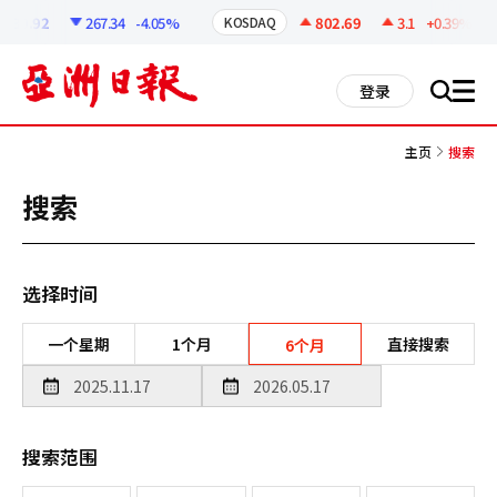
코
인
30.92
267.34
-4.05%
802.69
3.1
+0.39%
KOSDAQ
정
보
all
登录
搜
men
索
主页
搜索
搜索
选择时间
一个星期
1个月
直接搜索
6个月
搜索范围