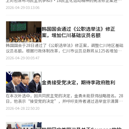
上对包含布马民主抗争和5·18民主化运动精神的宪法修正案进行
表决。他们呼吁国民力量停止反对，参与修宪。禹元植与六个政党
2026-04-29 03:13:06
（共同民主党、祖国革新党、改革新党、进步党、基本收入党、社
会民主党）在国会议长办公室举行了第三次跨党派会议，决定在下
月7日的本会议上处理修宪案。禹元植表示，国民力量要求在地方
选举后再进行修宪是无意义的反对。他呼吁国民力量领导层给予议
韩国国会通过《公职选举法》修正
员们在本会议上根据良心投票的机会，以加强民主。民主党代理院
案，增加仁川基础议员名额
内代表千俊浩也表示，国民力量阻碍国家长远发展，希望他们通过
参与修宪表决展示对内乱的反思。六党共同提出的宪法修正案包括
韩国国会于28日通过了《公职选举法》修正案，调整仁川地区基础
引入国会对总统宣布紧急戒严的批准权，记录布马民主抗争和
议员名额。根据行政体制改革，仁川市议员总数将从125名增加到
5·18民主化运动精神，以及明确地区均衡发展义务。修宪案需获
128名。国会当天举行全体会议，以234票赞成、12票弃权通过了
2026-04-29 00:05:47
得三分之二议员同意才能通过。由于地方选举导致9名议员辞职，
该修正案。国民力量议员裴俊英表示，7月起行政体制改革将实
目前286名议员中需要191票赞成，若无国民力量支持，修宪将无
施，部分地区议席减少的问题已被确认，这未能反映人口增长和行
法实现。国民力量院内代表宋彦锡在当天上午的会议上表示，宪法
政变化。裴议员补充说，政治改革特别委员会认为，为了确保居民
是一个有机系统，修宪需经过全面讨论，反对在选举前仓促推进。
代表性和平等投票价值，有必要增加议员名额。因此，仁川市议员
金勇接受党决定，期待李政府胜利
国会议长秘书长赵五涉在会议后表示，正在通过电话和会面与国民
总数将增至128名，全国自治议员总数也将从3003名增至3006
力量议员沟通，争取他们对修宪案的支持，并计划安排议长与国民
名。此次修正案是对18日通过的原案的修改，原案未充分反映仁川
力量代表会面。※ 本报道经人工智能（AI）系统翻译与编辑。
新增的行政区划。当天会议还讨论了有关郑东泳统一部长的解职
在本次补选中，因共同民主党的决定，金勇未能获得战略提名。28
案，因其关于朝鲜铀浓缩设施的言论引发争议。国民力量议员金健
日，他表示“接受党的决定”，并呼吁支持者通过选举宣示清算内
批评郑部长的言论未与外交和安全政策协调，导致与美国的外交风
乱的决心。金勇在国会的记者会上说：“我接受战略提名管理委员
2026-04-28 22:50:20
险。他强调，郑部长未就此道歉或提出防止再发的措施。金议员呼
会的决定，尊重党的深思熟虑和战略判断，将全力支持。”他还表
吁，解职案不应被轻视，国家安全无党派之分，要求国会对解职案
示：“如果我的牺牲能成为李在明政府成功和民主党胜利的基石，
进行表决。※ 本报道经人工智能（AI）系统翻译与编辑。
我将欣然接受。”金勇重申对自己的起诉是检方的捏造，并誓言将
继续抗争。他说：“对我的起诉是政治检察的捏造和卑劣的政治报