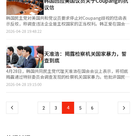
韩国回应美国议员关于Coupang的抗
复。如果我在这里倒下，将成为捏造调查胜利的先例。我将不懈努
议信
力，揭露检方的捏造起诉，为李在明政府的成功在最底层奉
献。”金勇感谢支持者，并呼吁在6月3日的地方选举和补选中支持
韩国民主党对美国共和党议员要求停止对Coupang歧视的信函表
民主党。他说：“有相信我清白的党员同志，我并不孤单。作为你
示反驳，称调查违法企业是主权国家的正当权利。韩正爱在国会会
们的同志，我将重新开始。”此前，金勇在13日的记者会上表示希
议上指出，这封信函要求美国企业在国外享受比美国更宽松的标
2026-04-28 19:48:22
望在京畿道地区参选，并持续表达参选意愿。党内有超过60名议员
准，违反法治和主权原则，逻辑不一致。李勇宇议员补充，
要求提名金勇，领导层也在考虑提名问题。然而，27日战略委员会
Coupang因违反多项韩国法律正面临制裁，若仅因其美国企业身
决定不提名，认为可能影响补选，金勇因此无法参选。※ 本报道
份而免于制裁，这将是不公正的特权。李议员对美国议员集体抗议
经人工智能（AI）系统翻译与编辑。
信表示强烈遗憾，称此举损害盟友间的信任与尊重。民主党计划向
天准浩：揭露检察机关国家暴力，誓
美国驻韩大使馆发送抗议信。主导此活动的朴洪培议员质疑
查到底
Coupang在美国的行为，强调韩国事务应按韩国法律解决，反对
不当干预。他警告，若美国政治界的不当要求被接受，将为跨国企
4月28日，韩国共同民主党代理天准浩在国会会议上表示，将彻底
业通过外交压力干预国内司法程序开创先例。韩国的司法主权不容
揭露通过特别委员会调查发现的检察机关国家暴力。他批评国民力
谈判，90名议员将坚决反对不当要求。※ 本报道经人工智能
量党推举秋庆浩为大邱市长候选人，称其为“明显的尹系推举”。
页
2026-04-28 19:15:00
（AI）系统翻译与编辑。
天准浩在会议上指出，特别委员会的调查揭露了尹锡悦检察机关的
国家暴力，包括操控起诉、量刑交易等手段，影响了总统选举。他
一
承诺民主党将继续揭露这些滥用国家权力的行为，并追究其责任。
他还批评国民力量党推举秋庆浩，称其为“尹系推举”，并指出秋
上
4
下
2
3
5
6
庆浩因涉嫌妨碍戒严解除而正在接受审判。他强调，国民力量党应
停止这种推举行为，韩国将克服内乱，继续前进。※ 本报道经人
一
工智能（AI）系统翻译与编辑。
页