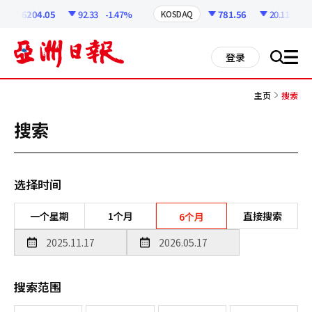
코
인
6204.05
92.33
-1.47%
781.56
20.11
-2.51
KOSDAQ
정
보
all
登录
搜
men
索
主页
搜索
搜索
选择时间
一个星期
1个月
直接搜索
6个月
搜索范围