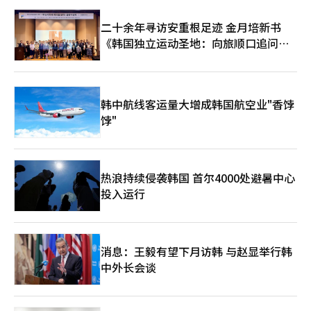
二十余年寻访安重根足迹 金月培新书
《韩国独立运动圣地：向旅顺口追问历
史》出版
韩中航线客运量大增成韩国航空业"香饽
饽"
热浪持续侵袭韩国 首尔4000处避暑中心
投入运行
消息：王毅有望下月访韩 与赵显举行韩
中外长会谈