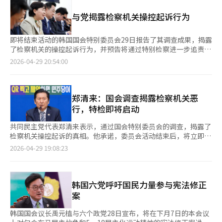
和남某承认了所有指控，但김前议员表示在受贿罪名上有法律解释
上民主的外衣，看看社会现状，确实适合共产主义”，“我们的社
书河正宇和前青瓦台发言人全恩秀作为第二和第三位人才。民主党
余地，将提交意见书。강议员方面则表示，由于刚聘请律师，尚未
会对社会主义和共产主义非常喜爱，法律上全是控制，但大家却支
与党揭露检察机关操控起诉行为
计划继续引入人才。郑代表在访问京畿道河南德丰传统市场时表
完成记录审查和会见，具体立场将在下次庭审中表明。律师表示，
持”，“这是黄袋法带来的未来，真是大灾难”，“国民的倾向确
示，预计在金成范之后还会有一位新人才。※ 本报道经人工智能
강议员与其他被告不同，坚称冤屈，否认指控。강议员被指控在
实接近共产主义”，“明显看到各地发生荒唐事，国家正在走向灭
（AI）系统翻译与编辑。
2022年地方选举前，收受김前议员1亿韩元以换取首尔江南区市议
即将结束活动的韩国国会特别委员会29日报告了其调查成果，揭露
亡”，“越来越原始”，“物质主义极端化，成功人士的财富被视
员提名。김前议员通过남某提议金钱交易，并在商议后向강议员报
了检察机关的操控起诉行为，并预告将通过特别检察进一步追责。
为被夺走，大家都在乞求。” 此次争议不仅是简单的绩效奖金问
告，随后在龙山区一酒店交付现金。检方认为他们共谋进行不正当
特别委员会将于30日结束活动，29日上午在国会召开记者会，称
2026-04-29 20:54:00
题，更涉及到原公司与分包公司之间的责任界限。黄袋法实施
请托，并违反政治资金法规定的金额上限。강议员被控违反政治资
通过国政调查揭露了检察机关的操控起诉行为。委员会主席徐英教
后，“谁是雇主，责任到哪里”的问题在工业界开始被广泛讨论，
金法、受贿及违反请托禁止法，김前议员则被控行贿。강议员在调
表示，“回顾双龙大北送金、大庄洞事件的调查过程，发现存在操
半导体、造船、建筑等主要行业可能面临类似的冲突。
查阶段曾表示已退还款项，否认存在对价关系，但김前议员提交了
控和非法行为。”她指出，28日的听证会亮点是前双龙会长金成泰
自首书，承认指控。两人上月被拘留起诉，法院因担心证据销毁而
出席并证实“从未见过李在明”。徐英教批评称，“尹锡悦政权动
郑清来：国会调查揭露检察机关恶
签发拘留令，并驳回了강议员的拘留复审申请。法院将下次庭审定
用国家权力机构试图清除李在明总统和文在寅前总统的组织。”她
行，特检即将启动
于5月29日下午5点，考虑到案件的拘留性质，将加快审理进程。
承诺将继续努力揭露真相。李周熙议员解释了特委会活动中揭露的
※ 本报道经人工智能（AI）系统翻译与编辑。
事实关系，指出“调查目标的设定以及通过威逼利诱制造虚假证词
共同民主党代表郑清来表示，通过国会特别委员会的调查，揭露了
的操控起诉特点已被确认。”李周熙强调，“国政调查显示检察机
检察机关操控起诉的真相。他承诺，委员会活动结束后，将立即推
关的自我净化能力已达极限，特检是必要的。”她表示，民主党将
动特别检察，揭开所有真相。郑清来在最高委员会会议上指出，通
2026-04-29 19:08:23
通过特检揭露操控起诉的全貌，并追究责任人。此外，特委会计划
过听证会，揭示了双龙大北送金事件的操控真相。委员会已通过多
对在听证会和国政调查中作伪证的证人和参与者进行控告。担任干
次报告和听证会揭露了操控起诉的行为。他强调，录音、Excel文
事的李建泰议员表示，“明日上午11时将就伪证控告事项进行说
件和证词操控等证据显示，所有案件均有政权指示和干预，尹锡悦
明。”他补充说，特委会成员正在进行分类工作，详细内容将在明
政府和检察机关的恶行令人愤怒。郑清来还提到，金建希女士上诉
韩国六党呼吁国民力量参与宪法修正
日公布。※ 本报道经人工智能（AI）系统翻译与编辑。
被判4年监禁和5000万韩元罚款的结果，他对此表示遗憾，认为判
案
决与国民法律感情脱节。他批评法院因初犯、年龄和健康等因素减
轻刑罚的决定不可理解，并希望即将进行的尹锡悦特定公务妨碍案
韩国国会议长禹元植与六个政党28日宣布，将在下月7日的本会议
二审能树立法治。※ 本报道经人工智能（AI）系统翻译与编辑。