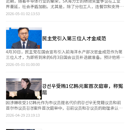
近期，随着半导体行业的繁荣，SK海力士的绩效奖金争议在工业
界蔓延，社会矛盾加剧。尤其是，除了分包工人，连餐饮和支持岗
位的“分包的分包”也开始要求绩效奖金，社会冲突不断升级。
2026-05-01 02:13:53
分包工人表示，在原公司创下历史最高业绩并发放高额奖金的情况
下，他们“在同一工作场所却没有任何补偿”，因此持续举行集
会。SK海力士的合作企业工人也开始集体行动，呼吁发放绩效奖
金。 这种趋势不仅限于特定企业，已扩展至整个行业。在造船和
民主党引入第三位人才金成范
建筑现场，间接雇佣的工人，包括餐饮公司员工，开始要求原公司
发放绩效奖金，甚至支持人员也主张与奖励体系挂钩。 这一现象
与最近实施的“黄袋法”（工会法修订）密切相关。该法案允许分
4月30日，民主党在国会宣布引入前海洋水产部次官金成范作为第
包工人直接与原公司进行谈判，部分工会已向原公司要求绩效奖金
三位人才，为即将到来的6月3日国会议员补选做准备。预计他将竞
等利益分配。 问题在于，这些要求的扩大对整个产业结构产生影
选济州西归浦，该地区原议员因竞选济州知事而辞职。金成范表
2026-05-01 01:00:00
响。法律实施后，分包工人的谈判对象不仅限于原公司，还扩展到
示，他将为家乡西归浦贡献自己的经验。民主党代表郑清来在仪式
发包方，谈判议题也从工资和福利扩展到绩效奖金和直接雇佣问
上称，金成范是韩国海洋水产领域的专家，曾在李在明政府中担任
题。 特别是在半导体行业，矛盾更加明显。大企业的正式员工获
次官，表现出色。他希望金成范能将30多年的经验用于西归浦的发
得数千万韩元的绩效奖金，而同一生产生态系统中的分包工人感到
展和韩国海洋的未来。金成范表示，他在32年的公职生涯中积累了
강선우受贿1亿韩元案首次庭审，称冤
相对剥夺，要求公平分配。实际上，随着大企业超额利润的增加，
丰富的海洋水产行政经验，曾解决过海水部迁往釜山和提高非法中
屈
分包工人的要求也在增加，出现了“绩效奖金多米诺”现象。 据
国渔船罚款等问题。他强调将用实际成果证明自己的能力。金成范
悉，SK海力士不仅面临来自半导体分包企业的绩效奖金要求，还
出生于南济州，曾在西归浦度过学生时代。他表示，自己从西归浦
因涉嫌收受1亿韩元作为市议员提名代价的강선우无党籍议员和前
受到货运工会和餐饮公司的压力。农民也加入其中，要求公平分
出发，积累了丰富经验后回到家乡，希望为西归浦的发展贡献力
首尔市议员김경案件首次庭审中，김前议员和강议员的助理承认了
配，争议不断。此外，MBC等媒体也提出“应分配亿级绩效奖
量。当天，原议员魏候选人也出席了仪式，并鼓励金成范，称
指控。然而，강议员表示冤屈，推迟了立场表态。首尔中央地方法
2026-04-29 23:19:13
金”的观点，争议进一步升级。 对此，大多数网友表示：“韩国
他“充满干劲”，相信他能做好。此外，民主党此前已引入了来自
院刑事1单独法官이춘근于29日对因违反政治资金法等被起诉的강
人嘴上反对共产主义，但实际上是最像共产主义者的。” 其他网
蔚山的律师全泰镇作为首位人才，并在20日战略性地提名他为蔚山
议员、김前议员及강议员助理남某进行首次公审。当天，김前议员
友也评论道：“我们民族与共产主义很契合，但美国强行给我们套
南甲的候选人。之后，又引入了前青瓦台人工智能未来规划首席秘