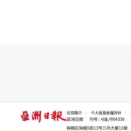
（AI）系统翻译与编辑。
亚
公司简介
个人信息处理方针
洲
亚洲日报
刊号 : 서울,아04336
|
|
日
报
钟路区钟路5街13号三共大厦11楼