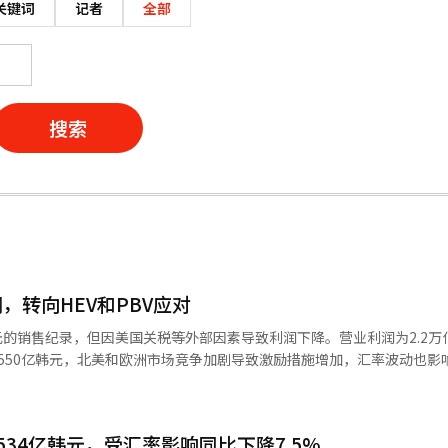
关键词
记者
全部
搜索
，转向HEV和PBV应对
韩元的销售纪录，但因美国关税等外部因素导致利润下降。营业利润为2.2万
达7550亿韩元，北美和欧洲市场竞争加剧导致激励措施增加，汇率波动也影
争的影响，但通过高利润车型和平均销售价格的提升，仍保持了强劲的基本
表示，尽管油价可能维持在100美元，但公司有能力通过其他市场弥补损失。
来出行领域来实现业绩反弹。今年将推出多款HEV车型，目标销售69万
34亿韩元，受汇率影响同比下降7.5%
度、中南美和亚太地区的需求预计将增长10%