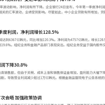
量以应对新兴市场需求。 ※ 本报道经人工智能（AI）系统翻译与编辑。
汇率波动影响，净利润有所下降。企业银行24日宣布，今年第一季度净利润为
朗相关的汇率波动，业绩受到影响。尽管如此，中小企业贷款有所增加，贷
.2万亿韩元，占市场份额的24.4%。这显示了企业银行在中小企业金融支持
良贷款率与去年年底持平，为1.28%，而坏账成本率则下降0.04个百分
，将通过IBK型生产性金融30-300项目继续支持受汇率和油价上涨影响的
度利润，净利润增长128.5%
分红。※ 本报道经人工智能（AI）系统翻译与编辑。
到6367亿韩元，同比增加120.3%。净利润为4757亿韩元，增长128
到19.6%。经纪业务和金融产品部门表现突出。经纪业务受益于国内股市
环比增长57.4%。国内股票托管资产为316万亿韩元，约定金额为850万
份额上升至10.7%。金融产品销售佣金收入增长87.7%，达到491亿韩元。
产品总资产为173万亿韩元，富裕客户数量分别增长15.2%和13.6%
下降30.8%
，ECM市场份额为30.9%，IPO市场份额为37.4%，均保持行业领先。
在内的多个项目。在资产管理方面，投资收益和相关利息收入为4242亿韩
最高销售额，但由于关税、成本上涨和销售保证金增加，盈利能力大幅下
实现了2430亿韩元的投资收益和1812亿韩元的利息收入。WM相关利息收入
加剧，导致营业利润减少超过1万亿韩元。根据金融监督院电子公告系统的
证券代表尹炳云表示：“此次创纪录的季度业绩是各业务部门均衡增长的结
5.9389万亿韩元，营业利润为2.5147万亿韩元。尽管销售额同比增长3
实现生产性金融，努力使资本市场为实体经济增长做出贡献。”他补充道
.8%。净利润为2.5849万亿韩元，下降了23.6%，营业利润率为5.5
性加大的不确定经营环境中，我们将严格管理风险，成为股东和客户信赖
。国内销量为15.9066万辆，下降4.4%；海外销量为81.7153万辆，下降2
I）系统翻译与编辑。
次会晤 加强政策协调
增长0.3%。销售减少但收入增加的原因是产品组合的变化。混合动力车等高
善，保持了外形增长。汽车部门销售额为34.5388万亿韩元，金融及其