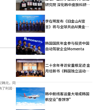
研究院 深化韩中皮肤科研合
作
李在明发布《旧金山AI宣
言》将与全球共启AI黄金时
代
韩国国民年金参与投资中国
自动驾驶企业Momenta
二十余年寻访安重根足迹 金
月培新书《韩国独立运动圣
地：向旅顺口追问历史》出
版
亿韩元，同
响了利润。
面。 起
韩中航线客运量大增成韩国
 起亚
航空业"香饽饽"
辆。同时，