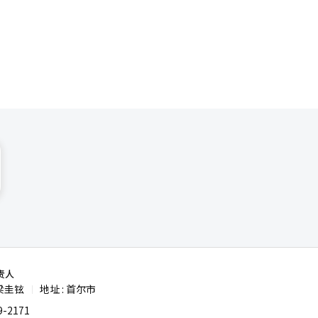
责人
梁圭铉
地址 : 首尔市
|
-2171