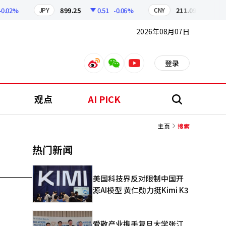
02%
899.25
0.51
-0.06%
211.09
0.13
+
JPY
CNY
2026年08月07日
登录
weibo
weixin
youtube
观点
AI PICK
搜
索
主页
搜索
热门新闻
美国科技界反对限制中国开
源AI模型 黄仁勋力挺Kimi K3
爱敬产业携手复旦大学张江