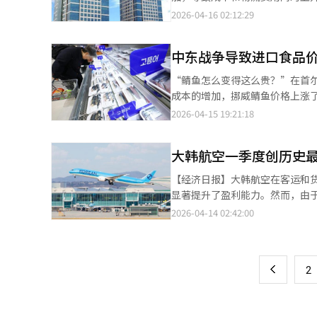
加剧了全球能源和物流市场的波
2026-04-16 02:12:29
运费同步上涨。近期布伦特原油价
（IEA）分析称，中东风险扩大
中东战争导致进口食品
集团的出口比例较高，受油价和运费
万辆，占比82.77%。起亚同年总
“鲭鱼怎么变得这么贵？”在首
保险费上涨可能导致每年数千亿
成本的增加，挪威鲭鱼价格上涨了
大至5000亿至1万亿韩元。中
了，真是名不副实的国民鱼。”
2026-04-15 19:21:18
战争持续导致消费萎缩和项目延
供货价格怕客户减少订单，不涨
到缓冲作用。油价上涨时，美元
导致流通业界通过调整进口来源
消成本增加。现代汽车和起亚的合
大韩航空一季度创历史
13日，进口腌制鲭鱼的平均零售价
9000亿韩元；若下降0.5个百
价格也从去年的4008韩元上涨
【经济日报】大韩航空在客运和
购结构，向区域化发展。在北美
价上涨的压力。韩国银行数据显示，3
显著提升了盈利能力。然而，由
欧洲市场，也在调整采购结构，以
最高涨幅。因此，流通企业正在
响，业绩可能面临新的转折点。根
2026-04-14 02:42:00
页
示，目前难以预测霍尔木兹海峡
洲进口牛肉换成价格更具竞争力
5169亿韩元。与去年同期相比，销
长、主要原材料成本上涨和高油
例。易买得正在增加智利鲭鱼的
25.6%。客运业务销售额为2.
一
机，因为高油价直接影响配送盈
因。一季度大韩航空的乘客人数为8
于高汇率和高油价的长期化。在
上
2
稳定增长。一季度货运销售额为1.
地和进口来源降低了价格压力，
大幅增加。大韩航空已启动紧急
更大压力。”※ 本报道经人工智
海外出发及中转需求，以防止韩