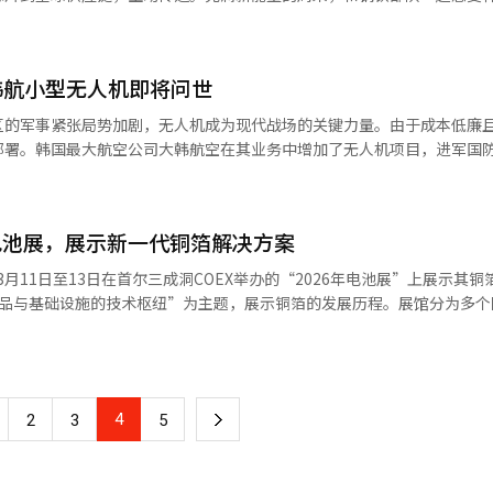
、有无人复合系统、无人机、导弹系统、太空业务等，扩展未来业务组合
演出，增强其自身IP。梁导演表示：“这是为未来扩展到动画等领域奠
电动车为中心发展，如今正扩展至能源基础设施和人工智能(AI)产业、机器
中心的人事制度，营造不惧失败的研发环境。最后，金社长强调，将配合
能够吸引观众的世界观故事，以便‘雷尼与朋友们’能够广为人知。”爱
增长放缓的背景下，电池企业正积极开拓数据中心、储能装置(ESS)、机
企业的战略合作，建立水平沟通体系，打造包括子公司在内的全体员工为
自1996年以来，近30年间每晚都举办烟花表演的韩国唯一场所。”他说
首尔江南区三星洞COEX举办的“2026国际电池展”上，这一变化尤为明显
社长检查了预计3月底出厂的KF-21量产机制造现场，并访问了固定翼、旋
韩航小型无人机即将问世
时以狮子为灵感的角色‘雷尼与朋友们’作为演出的主角。”孩子和妈妈
n等韩国三大电池公司减少了整车展示，转而重点展示储能装置、数据中心电力
室，了解现场情况。※ 本报道经人工智能（AI）系统翻译与编辑。
宝乐园的大型室内剧场‘大舞台’上，韩国唯一的世界级马戏团演出‘记
场技术。展会现场，电池技术及其新应用产业成为焦点。LG能源解决方案
区的军事紧张局势加剧，无人机成为现代战场的关键力量。由于成本低廉
出身的导演参与的加拿大马戏团制作公司Éloize历时约一年半合作制作。É
统，三星SDI则以高能量密度电池和电动工具等非电动车应用产品为主。SK
部署。韩国最大航空公司大韩航空在其业务中增加了无人机项目，进军国
出超过7000场。在约1000座的室内专用剧场中，每天上演两场，约40分
动车市场。电动车市场增长放缓是这一变化的背景。全球电动车销量增速
航天事业部正与美国国防企业Anduril合作，扩大无人机业务范围。在上
音乐和特效。主角少女伊尔与天鹅一起在未知的森林中旅行，结识精灵和
维持增长。电池使用量统计也显示，电动车电池增长势头减弱。相反，能
，展示了AI小型无人机和集群飞行无人机，吸引了驻韩美军及东南亚和中东
空中飞行的天鹅木偶、移动船等新舞台装置，增强了故事的沉浸感。Éloi
扩张和电网稳定化需求增加，储能装置市场快速增长，AI产业扩展也导
究所合作，开发可用于战斗的无人机，商业化在即。小型无人机在中东和
视觉元素和马戏。”他们说：“虽然其他马戏团也有类似项目，但我们以
心被认为可能成为未来电池产业的核心需求。数据中心耗电巨大，为确保
026年电池展，展示新一代铜箔解决方案
和干扰防空系统等任务，改变了战场格局。据彭博社报道，伊朗的自杀式
我们的不同之处。”郑娱乐集团长表示：“在韩国，只有太阳马戏团来访
业纷纷推出数据中心用UPS（不间断电源）和电池备份系统。机器人和
格约为2万美元，而击落它的防空导弹则需数十亿韩元。由于价格相对低廉且作
，将于3月11日至13日在首尔三成洞COEX举办的“2026年电池展”上展示其
马戏团是否来访，我们都希望在龙仁市让任何人都能体验高水平的马戏，
池需求来源。随着人形机器人、自动驾驶物流机器人、工业无人机等设备
署。美国国防部启动了“无人机主导计划”，计划到明年投资约11亿美元
接未来产品与基础设施的技术枢纽”为主题，展示铜箔的发展历程。展馆分为多
增加。国际电池展上，适用于机器人、无人机、卫星的电池技术展示众多
大韩航空在推进无人机业务的同时，也在国内国防领域扩大影响力。公司正
0毫米、长度5公里的超宽铜箔。第二展区展示SK Nexilis的多种代表产
案相关人士表示：“随着AI转型（AX）趋势的扩散，企业正从传统电动车和
机，并已完成首架原型机的出厂。在军用航空器业务方面，大韩航空去年8
柱形电池所需的高延伸性产品。制造过程将通过视频展示给观众。此外，
展。人形机器人和无人机等新产业的电池需求可能增加，我们正在研究相
升级项目的优先谈判对象，合同金额达9613亿韩元。去年12月，公司与LIG
干法工艺的“高接合铜箔”、具有优良防火性能的全固态电池用“耐腐蚀
将不仅仅是电动车零部件产业，而是成为支撑能源和AI产业的核心基础
的电子战系统开发项目。此外，还获得了3.9万亿韩元的航空控制机项目订
。SK Nexilis计划通过这些展示，展现其在电动汽车电池材料之外，
器人等多种产业的电池需求同时扩大，市场规模将大幅增长。电池企业间
关人士表示：“为了加强国内航空航天业务的能力和建立可持续增长的基
4
下
2
3
5
航天等领域扩展的可能性。SK Nexilis的发言人表示：“通过此次展
从电动车中心竞争转向包括能源基础设施和AI产业的“多重市场”竞争
种业务机会。”※ 本报道经人工智能（AI）系统翻译与编辑。
企业的形象，并向全球客户和合作伙伴积极推广我们的产品线和技术实力
产业从引领电动车时代，正逐步演变为连接能源和AI产业的核心基础设
一
能（AI）系统翻译与编辑。
标准也在快速转移。从仅靠电动车销量判断增长性，转向连接电网、数据