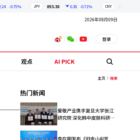
4
-0.75%
893.38
6.38
-0.71%
209.17
1.
JPY
CNY
2026年08月09日
登录
weibo
weixin
youtube
观点
AI PICK
搜
索
主页
搜索
热门新闻
爱敬产业携手复旦大学张江
研究院 深化韩中皮肤科研合
作
李在明发布《旧金山AI宣