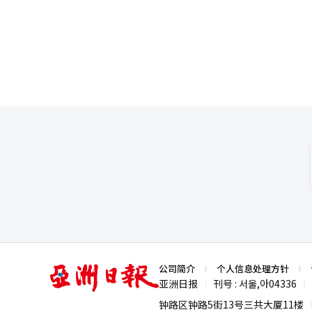
人产业的“能源基础设施”竞争。
亚
公司简介
个人信息处理方针
洲
亚洲日报
刊号 : 서울,아04336
|
|
日
报
钟路区钟路5街13号三共大厦11楼