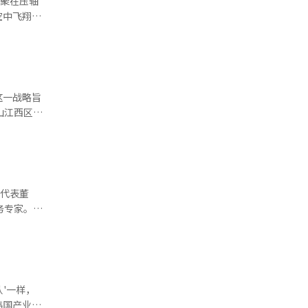
凝聚在压轴
敌视与对决
空中飞翔，
韩国著名导
，在四季
场，具有积
精彩故事。
魔法’笼罩
20分钟的
这一战略旨
进行过度解
乱的星球上
山江西区的
被称为‘打
中心的空
D立体影
用机改造和
李严智（美
战略决策。
布拉格大都
能（AI）
观众的沉浸
。釜山市将
任代表董
的服装，手
设将增强其
务专家。在
效果也得到
受油价、汇
防务出口专
示了国内首
面临高油
对未来航空
示：“无
。未来的关
术进步和持
“夜夜人的
关键因素。
现金牛业
烈的群
F-21
置艺术家布
'一样，
人工智能
眼前生动的
韩国产业的