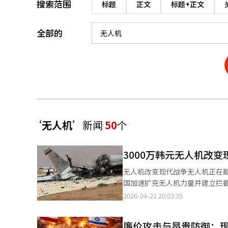
搜索范围
标题
正文
标题+正文
全部的
‘无人机’
新闻
50
个
3000万韩元无人机改
无人机改变现代战争无人机正在
国加速扩充无人机力量并建立拦
与伊朗、俄乌战争中，自杀式无
2026-04-21 20:03:35
天然气设施，证明了其性能。无
防空系统的局限性。上月27日，
廉价攻击与昂贵防御：
人机的威力。中东国家如沙特和