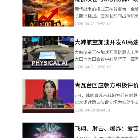
国。据《华尔街日报》等外媒报
现代战争的模式正在转变为“金
加20亿欧元的国防预算用于无人
长期消耗战。面对长时间战争和
洲设立了专门的无人机组织。无
态”做好准备。据业内消息，随
2026-04-21 19:58:40
防空武器“天光Block-1”利
中程地对空导弹“天弓-Ⅱ”就是
天光系统能够通过激光输出打击
国武器系统的国际信任度。防务
式主要分为硬杀伤和软杀伤。硬
大韩航空加速开发AI高速
惊讶，纷纷追加订单。继K2坦克
LIG防务与航空航天公司正在开
以与伊朗的冲突，战争模式普遍
大韩航空正在加速开发搭载人工智
开发了车载一体化反无人机防御系
拖延时间，美国在寻找出路时遇
大田市大田会议中心举行了“亚音
机。在与朝鲜接壤的普通前哨（
需要投入巨额资金建立防空系统。
军及国防技术振兴研究所等主要相
2026-04-21 19:56:19
统”项目也在加速推进。防卫事业
根据英国国际战略问题研究所的报
国产化亚音速无人靶机的机体、控
测试评估后确定最终企业，目标在
增加1.3%，达到1.01万亿美
其无人机设计能力。正在开发的高
杀伤和软杀伤的综合运用是关键
到5427亿美元。业内人士指出
青瓦台回应朝方积极评价
划在2027年完成原型机出厂和
段建立防御体系，通过复合防御体
力优于美国武器，并拥有24小时
实现经济性和作战效率的提升。大
7日，韩国青瓦台就朝方前日对
机和无人车辆方面，韩国在硬件和
实现“有人-无人复合作战系统（
此次迅速确认彼此立场为推动半岛和平共处做出贡献。 青瓦台相关人
表示：“高速无人靶机设计与AI
的谈话作出上述表态，并表示政府将继续为实现半岛和
2026-04-08 00:44:51
系统的国产化，增强军队战斗力并
事件表示，事件虽非政府本意，但因
小时后，金与正当晚通过朝中社
飞翔、射击、爆炸：爱
值得庆幸的明智之举，朝鲜最高领导人评价这展现出
长金正恩对李在明总统就无人机