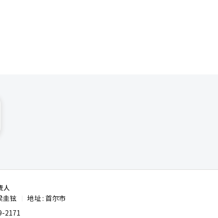
责人
梁圭铉
地址 : 首尔市
|
-2171