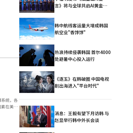
言》将与全球共启AI黄金时
代
韩中航线客运量大增成韩国
航空业"香饽饽"
热浪持续侵袭韩国 首尔4000
处避暑中心投入运行
《逐玉》在韩破圈 中国电视
剧出海进入"平台时代"
御系统，各
因素在美以
塔尔的液化
消息：王毅有望下月访韩 与
暴露了当前
赵显举行韩中外长会谈
出自杀式无
和乌克兰等