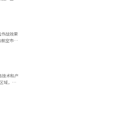
。为此，他
定基础的尝
人等新领
政府的“韩
宝乐园娱乐
器人产业
共同目标努
：“我们
。LG能源
翼、太空中
都‘动起
解决方
忆之翼’拉
展示了电网
且作战效果
loize
 On强调
防航空市
钟的演出融
放缓，电池
个月于釜
少年，建立
源基础设施
国家代表的
ze方面表
致数据中心
欧洲战场上
故事为中
稳定供电，
无人
时才能看到
无人机
战效果显
铜箔技术和产
因此策划
的出现，对
，部署超过
个区域，第
，显示出产
在开发中高
品，包括标
ESS业务
月被选为
还将展出与
关技术的应
 Nex1
集电体”、
设施产业。
单，奠定了
向能源存储
的竞争格局
础，我们正
览，我们将
，企业的技
，扩大技术
施。钢铁部
中心、机器