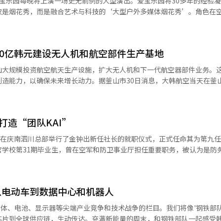
宝乐园每晚将上演一场史无前例的大型演出。爱宝乐园将30多年的经验
要军事紧张升级行为的意愿，并实现沟通，韩朝没有任何理由互相敌对，
仅是烟花秀，而是融合艺术与科技的‘大型户外多媒体烟花秀’。角色在
5年亚太经合组织（APEC）峰会文化演出和2018年平昌冬奥会开幕式的
tz为中心，捷克布拉格大都会交响乐团、歌手10CM等众多艺术家参与其中
领导人通过“国务会议发言”与“金与正谈话”这种间接形式互相确认立
花秀、全球首创的大型物件无人机飞行、K-pop，以及吸引大人小孩的
00亿韩元建设无人机和航空部件生产基地
的光线战争爱宝乐园的夜间压轴演出焕然一新。每晚9点20分，‘黑夜
高领导层仍十分重视对韩关系。 但金与正在谈话中同时表示“应打消
尼与朋友们’角色以‘光之守护者’的新形象登场，为保护爱宝乐园展开约
山大规模投资航空航天生产设施，扩大无人机和下一代航空器部件业务。
韩朝关系划红线。在目前“敌对两国”基调下，试图阻止韩方对此次沟通
蒸汽朋克风格。角色们为了拯救被魔法黑化的朋友‘杰克’，在黑暗与混
制造能力，以确保未来增长动力。据釜山市30日消息，大韩航空当天在釜
演方面获得具有约束力的承诺。
克服危机后，爱宝乐园重现希望，伴随华丽的烟花演出，冒险落下帷幕。
00亿韩元的投资谅解备忘录（MOU）。根据投资计划，大韩航空将在技术
演开启了压轴演出的新篇章。数千发烟花与国内首创的大型物件无人机、3
工厂。该设施将生产未来型无人机（UAV）、下一代民航机部件，并进行军
相结合，呈现出震撼的多媒体秀，为观众带来紧张感和沉浸感。梁导演与
弘表示，此举是为了引领全球无人机市场并确保下一代航空器制造能力的
尹济浩（激光艺术）等国内顶级艺术导演参与其中。音乐涵盖多种风格，包括
打造“团队KAI”
不仅限于国防，还包括物流、灾害应对、农业和休闲等领域。随着人工智
曲、K-pop、EDM、音乐剧音乐等。歌手10CM权正烈的演唱更提升了
领域的需求将在中长期内快速增长。此次投资对地区产业也具有重要意义
9日在庆南泗川总部举行了金钟出新任社长的就职仪式，正式任命其为第九
表示，演出概念是‘闪亮的蒸汽朋克’。他说：“角色们穿上蒸汽朋克风格
投资。釜山技术中心此前主要集中在航空维修和部件功能上，新工厂的建
官学校第31期毕业生，曾在空军和防卫事业厅担任重要职务，被认为是防
朋克风格机械而粗犷，但这次演出尝试了适合爱宝乐园的新风格。”视觉
大韩航空在全球航空需求恢复过程中，重新调整业务组合。航空运输业务
和T-50的成本分析，并在国务调整室工作时，主导设立了国防领域首个“
幕式上，梁导演曾用1200架无人机的大规模无人机秀感动全球，这次他展
航空航天制造和军工业务则提供了相对稳定的收益基础。尤其是在航空业
侦察事业部长时，他规划了包括侦察卫星在内的多种战略武器系统项目，
角色‘夜夜人’物件被安装在5架大型无人机上，呈现群飞表演。梁导演表
本压力的情况下，扩大制造和国防领域被视为降低收益结构波动性的战略
社长在就职演说中表示，将在不确定的外部环境中寻找增长机会，并将技
：“在大型无人机上安装了150厘米的‘夜夜人’物件。”他补充道：
场进入策略。无人机市场竞争激烈，技术实力、生产效率和供应链建设是
从电动车到数据中心和机器人
，继续进行创新和挑战。KAI的四大经营重点为：持续创新和挑战、培育
rtz的电子音乐，五个角色无人机将与尹济浩的激光艺术一起进行短暂而强
制造和维修经验来增强竞争力，将成为重要变量。
合作生态系统、打造团队KAI。金社长计划扩大包括今年下半年交付空军的K
2米、高10米的超大屏幕，连续播放逼真的3D立体影像，与英国著名装
半导体、电池、显示器等尖端产业竞争和技术战争的栏目。我们将像'钢铁部队
机、卫星、软件、航空电子零部件等现有现金牛业务。他还表示，将通过
出梦幻氛围。在82人捷克大都会交响乐团的宏伟演奏中，观众可以欣赏到
芯片到全球供应链，生动传达。充满新能量的周末，和钢铁部队一起感受