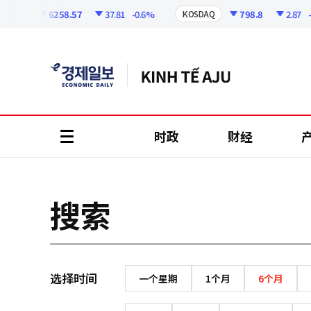
코
인
6258.57
37.81
-0.6%
798.8
2.87
-0.
SPI
KOSDAQ
정
보
时政
财经
all
menu
搜索
选择时间
一个星期
1个月
6个月