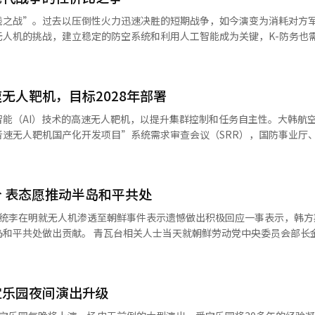
道，法国和沙特等国正在与乌克兰讨论低成本无人机的开发与生产合作。
钱之战”。过去以压倒性火力迅速决胜的短期战争，如今演变为消耗对方
机开发，澳大利亚则计划投入约5.25万亿韩元建立无人机及其应对系统。
无人机的挑战，建立稳定的防空系统和利用人工智能成为关键，K-防务也
人机拦截系统的现实韩国的反无人机武器正在逐步实战部署。由国内技术
着战争中性价比的重要性提高，国际社会对K-防务的关注度上升。中东战
用光线拦截小型无人机和无人机。自2024年起，韩华系统开始批量生产并部
一个典型例子。天弓-Ⅱ在对抗伊朗导弹和无人机时，拦截率达到约96%
移动和静止目标，已在试验中成功击落3公里外的无人机和多旋翼机。无人
行业人士表示：“武器系统需要在实战中验证性能，这次天弓-Ⅱ的表现让
杀伤通过防空炮或激光进行物理破坏，软杀伤则通过干扰电波等方式使无
无人靶机，目标2028年部署
和K9自行火炮之后，天弓-Ⅱ进一步提升了韩国武器的国际地位。”从俄
发一种不进行物理破坏的“软杀伤”韩国型干扰器小型无人机应对系统。现
转向“非对称消耗战”。乌克兰和伊朗选择以低成本武器消耗对方昂贵的
能（AI）技术的高速无人靶机，以提升集群控制和任务自主性。大韩航空
统，韩国航空宇宙产业公司（KAI）则在开发反装甲和反人员的小型自杀
到困难，实际效果已得到验证。为了应对被称为“穷人导弹”的自杀式无
速无人靶机国产化开发项目”系统需求审查会议（SRR），国防事业厅
GOP）地区，探测、识别和无效化敌方小型无人机的“接触区域反无人机
无人机的精准打击和AI神经网络的建设也需要大量资金。全球国防预算
关人士出席。自去年11月大韩航空承接该项目以来，经过4个月的研发
厅去年10月选定韩华系统和LIG防务与航空航天公司为项目企业，计划
告，今年全球总防务支出预计增长6.5%，达到2.8万亿美元。美国今年
制设备和发射台等核心组件，以替代进口靶机。大韩航空通过此次SRR
2027年实现战力化。专家分析认为，反无人机应对方式正在向复合型演
元，欧洲、中东和东南亚也分别增长6%至12%。今年全球防务市场预计增长7
速无人靶机飞行性能达到国内最高水平，速度为马赫0.6（约735公里/小
。上智大学军事学教授崔基日表示：“随着无人机运用成为战场核心，需
：“韩国是世界上唯一分裂的国家，具备适合长期战争的强大武器生产能力
 表态愿推动半岛和平共处
首飞。高速无人靶机将搭载AI技术，极大提高任务自主性，并通过模块化传
系在全球市场上证明竞争力。”※ 本报道经人工智能（AI）系统翻译与
对峙积累实时监控数据的IT能力。尤其是在设计和制造由AI直接驱动的机
韩航空致力于在2028年实现高速无人靶机的实战部署，以支持军方在20
总统李在明就无人机渗透至朝鲜事件表示遗憾做出积极回应一事表示，韩方
AI软件的优化上具有优势。”※ 本报道经人工智能（AI）系统翻译与编
MUM-T）”和“战斗机协作多用途无人机（SUCA）”的目标。大韩航空
士当天就朝鲜劳动党中央委员会部长金与正发表
技术的结合是K-防务在全球市场取得领先地位的关键。我们将尽早完成高
平共存而努力。 李在明前日主持召开国务会议时就无人机入朝
提升K-防务的全球竞争力。”※ 本报道经人工智能（AI）系统翻译与编
部分人不负责任的鲁莽行为引发了不必要的军事紧张，对此表示遗憾。 约10
发表谈话表示，总统亲自表达遗憾并提及防止类似事件再次发生，我方评
宝乐园夜间演出升级
坦荡而大度的姿态。 韩国统一部7日发布声明称，朝鲜国务委员
入朝事件表示遗憾一事做出“坦荡而大度”的评价，是韩半岛迈向和平共