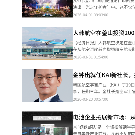
从4月起，韩国京畿道龙仁市的爱
进展。双方迅速确认了停止不必
演出‘光之守护者’中。这不仅
对任何一方都毫无裨益。 统一部强调，韩国政府将坚定恪守不对朝鲜采取任何敌对行为的原则，始终不移地推进韩半
光线射出，烟花绽放。曾执导202
2026-04-01 09:03:00
岛和平共存政策。 金与正在李在明表态10个小时后迅速给予回应，并首次使用“李在明韩国总统”这一正式称谓。
演梁正雄担任总导演。以K-Her
韩国政府内部也普遍认为，韩朝
花园展开冒险。演出包括大规模烟
极意义。 分析称，韩国政府就无人机入朝事件采取措施后，朝鲜方面作出相对迅速的反应，这在一定程度上证明，尽
大韩航空在釜山投资20
拯救被黑化的朋友……光之守护者
管朝鲜在对韩关系上奉行“敌对两国论”，但最
爱宝乐园，冒险序幕拉开。‘雷
【经济日报】大韩航空决定在釜
任何试图接触的尝试”，对重启
冒险。故事背景基于科幻想象的
在从航空运输转向增强航空航天
读，并希望在防止无人机事件重
展开激烈的光线战斗。守护者们
大韩航空釜山技术中心签署了20
2026-03-31 01:54:00
破界限的炼金术士’的梁正雄导
地上建设总面积约1.6万坪的新
像、动态音效、激光映射和特效
性能提升。大韩航空副会长禹基
术）、K-Hertz（音乐）、
金钟出就任KAI新社长，
无人机市场的应用范围正在扩大，
会交响乐团在捷克现场录制的主题
和自主飞行技术的发展，预计该
韩国航空宇宙产业（KAI）于1
度。梁导演在26日的记者会上
此视为航空航天领域的最大规模
事，任期三年。金社长是空军士
持激光枪等有趣道具。通常蒸汽
作为航空航天产业基地的作用。
国防部任职期间，他负责KT-1
2026-03-20 00:57:00
了增强。2018年平昌冬奥会开
率和地缘政治因素影响较大，而
门组织”。担任防卫事业厅指挥
创的大型物件无人机飞行。夏季
价、汇率上涨和保险费增加等成
宇宙和防务产业有深刻理解。金
人机一直是我的最爱。”他解释说
键在于生产能力的提升速度和市
电池企业拓展新市场：
续的战争局势视为难得的黄金时机
眼睛和领口会发光，伴随K-He
大韩航空能否利用其现有的飞机
务及扩展未来业务组合、构建共生
飞。”此外，舞台正面有一个宽6
※ '钢铁部队'是一个轻松解读
在内的固定翼和旋翼飞机、无人
鲁斯·蒙罗合作的花园灯光营造
亲自奔赴产业前线，从看不见的