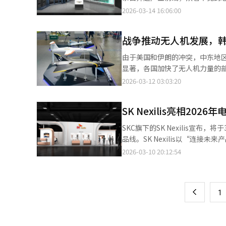
（AI）飞行员等软件、航空电子
烟花盛宴。爱宝乐园希望通过此次
力量！ <编辑者注> 电池产业以
2026-03-14 16:06:00
承诺将重组组织，确立以成果为
试。”他说：“我们创造了一个
域，需求竞争加剧。在电动车市场
国团队”政策，扩大与国内防务
集团长郑世元表示：“爱宝乐园是
等新市场。在3月11日至13日于
力的团队KAI。就职仪式后，金
战争推动无人机发展，
继承了积累的烟花表演传统，同
解决方案、三星SDI、SK O
心、开发中心等主要生产线和办公
来’……充满活力的马戏团在爱
案、机器人和无人机电池等新市
由于美国和伊朗的冲突，中东地
开帷幕。‘记忆之翼’由太阳马戏团
储能装置和AI数据中心电力供应系
显著，各国加快了无人机力量的
在全球50个国家700多个城市演
高功率电池技术，瞄准高性能电
场。据业内消息，大韩航空的航空
2026-03-12 03:03:20
合了杂技、体操、舞蹈、影像、
企业意识到仅依靠汽车市场难以
山举行的“无人机展2026”上
友谊。爱宝乐园为此次演出引入了
成为新增长市场。随着可再生能源
关注。大韩航空正与国防科学研
示：“所有演出都结合了舞蹈、
电力需求激增。尤其是AI数据中
SK Nexilis亮相2
不仅用于侦察，还执行精确打击
心，围绕故事构建项目，这就是
需要大规模电力储存装置。电池企
机“Shahed-136”每架价
SKC旗下的SK Nexilis宣布
艺术马戏。”他说：“无论太阳
等“物理AI”产业也成为新的电
著，各国加快了无人机力量的部
品线。SK Nexilis以“连
了‘记忆之翼’。”
小型高能量密度电池的需求可能
35万架低成本自杀式无人机。
一展区展示厚度仅4微米、宽度140
2026-03-10 20:12:54
页
业扩展的可能性。LG能源解决方
空无人机和低可探测性无人编队
准铜箔、高强度产品和新一代圆
结构转向小型电池领域多元化发
国防事业厅UH-60黑鹰直升机性能
未来技术相关的产品，如适用于
一
用可能性。”业内认为，电池产业
组成的财团赢得了1.8万亿韩元
锂金属电池用集电体等最新研发成果
若电动车、电网、数据中心、机
国防航空业务基础。大韩航空相
上
1
装置、无人机、国防、机器人、航空
也将在这一产业变化中重新调整。
在利用积累的技术和经验，发掘各
巩固作为未来基础设施材料领先
术战略和投资方向也在改变。电池
合作机会。”※ 本报道经人工智
队的视线所在，电池产业的竞争