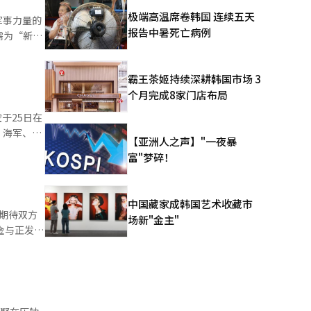
法国计划增
极端高温席卷韩国 连续五天
军事力量的
日本也在亚
报告中暑死亡病例
需为“新常
制造的激光
争中部署的
署于陆军。
，提升了韩
机拦截方
霸王茶姬持续深耕韩国市场 3
中东国家
人机失效。
个月完成8家门店布局
乌战争到美
代威亚则
战略资源，
于25日在
式无人
人机，各国
、海军、空
综合系
【亚洲人之声】"一夜暴
迅速增长。
，项目旨在
在今年通过
富"梦碎！
的国防预算
再次证明了
变，结合硬
.1%，达
时）。计
动用一切手
，价格竞争
感器和设备
编辑。
器人、无人
中国藏家成韩国艺术收藏市
30年初期
期待双方
辑。
场新"金主"
相关人士
速无人靶机
辑。
个
价这是非常
存的实质性