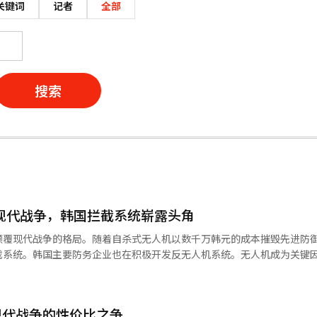
关键词
记者
全部
搜索
变现代战争，韩国拦截系统崭露头角
颠覆现代战争的格局。随着自杀式无人机以数千万韩元的成本摧毁先进防
截系统。韩国主要防务企业也在积极开发反无人机系统。无人机成为关键
人机已成为打击敌方的核心手段。伊朗的沙赫德无人机在战场上摧毁了卡
人机对国家重要设施和边境地区的威胁已成为常态。低成本无人机的扩散
伊朗发射的导弹和无人机摧毁了美国价值4500亿韩元的E-3预警机，显示
现代战争的性价比之争
阿联酋正在多元化武器采购渠道，不再仅依赖美国，而是转向韩国、英国