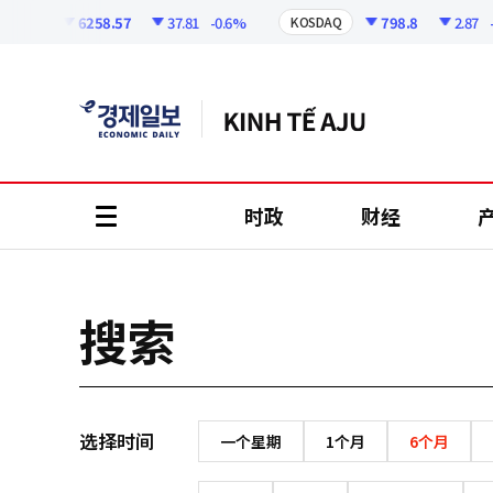
코
인
6258.57
37.81
-0.6%
798.8
2.87
-0.
SPI
KOSDAQ
정
보
时政
财经
all
menu
搜索
选择时间
一个星期
1个月
6个月