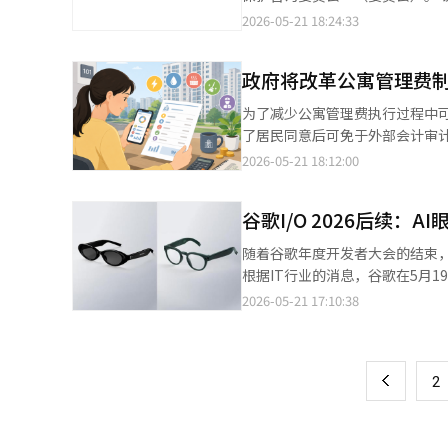
营的重要性，展示了该平台作为提供实际成果
了解了交换原因，然后通过语音
信息保护标准和措施，以确保客观性和可信度。 为此，KT邀请了政策·法律、
2026-05-21 18:24:33
单的AI引入转向以AI编排为中
请求，将转接给客服代表。但与传
户保护等多个领域的个人信息保护专家组成
管理。 贝斯핀全球在过去五年中积累了企业AI技术，并于去年将全系列产品整合为“HelpsNow”品牌。今年4月，
递给客服代表。 这一功能利用了AWS的云技术。语音连接和客服代表的联动基于AWS Connect进行操作，AI与客服
（顺天乡大学信息保护学系名誉
为了解决企业在AX方面的实际困惑，
代表在一个流程中自然衔接。保持客户背景的“跨
政府将改革公寓管理费
授）、손기욱（首尔科学技术大学计
AI市场。 贝斯핀全球CAIO副总裁韩宣浩表示：“许多企业正在考虑AI引入或进行技术验证（PoC），但在将其转化为
流程。在酒店演示中，AI根据客
表）等。 委员会将承担以下咨询角色：△强化作为个人信息处理者的义务履行和责任；△个人信息安全保护措施及数
实际商业价值方面面临困难。贝斯
为了减少公寓管理费执行过程中
中，当发生航班延误时，AI首先向客户建议替
据利用适当性；△个人信息泄露事故预防及再发防止体系
取得有意义的成果。”※ 本报道
了居民同意后可免于外部会计审计的例外规定，并
简单的响应型聊天机器人进化到实
仪式上，KT代表朴允英将出席并向咨
系部长TF会议上报告的共同住宅
2026-05-21 18:12:00
示：“未来的AI竞争将不再是谁能创
集团长（CPO）常务金昌午表示
月的22万111韩元上涨了2.1%
引入案例也在增加。根据SendB
部专家的紧密合作，建立全球水平的个
反映，且季节性因素也导致管理费较上月下降。 然而，政府解释说，5月以后由
了超过90%的客户咨询。Coupang Eats也在运营
U+于2023年成立了由外部专
谷歌I/O 2026后续：
水的使用量也会增加，因此管理费
创新特别委员会’的咨询。 ※ 
7181韩元，清洁费为1万8657韩元，电费
随着谷歌年度开发者大会的结束，
对16个市道的19个共同住宅小
根据IT行业的消息，谷歌在5月
2024会计年度会计审计结果的
歌I/O 2026”大会上，首次展示了
2026-05-21 17:10:38
页
施38件，预通知罚款19件。 主要违规案例包括未公开管理费明细或施工、服务合同书较长时间，未保存管理费账簿
镜实物首次公开……Gentle Monster设计 在硬件领域，最引人注目的是谷歌与三星电子
和凭证，管理费支出不符合项目
镜”的实物设计首次公开。这是自
一
和未保存会计文件、私下合同不当
Monster和美国Warby P
可处以1000万韩元以下罚款。 政府决定首先取消居民代表会议和管理主体的会计审计例外规定。目前，义务管理的
上
2
便利功能，定位为支持Galaxy AI手机核心功能的“伴
共同住宅每年必须进行会计审计，
航、饮料订购、信息摘要和日历
书面同意，方可免于当年的会计
眼镜将随后逐步推出。谷歌与三星的联合进军
除规定的废除讨论此前也在国会提出过。 与管理费腐败相关的物业管理人员的制裁也将加强。