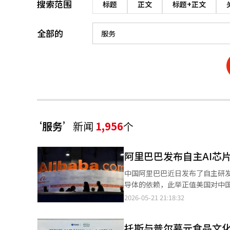
搜索范围
标题
正文
标题+正文
全部的
‘服务’
新闻
1,956
个
阿里巴巴发布自主AI芯片
中国阿里巴巴近日发布了自主研发的
导体的依赖，此举正值美国对中国实施高端半导体出口管制
5月20日于中国杭州举行的阿里
2026-05-21 21:18:32
Head开发。 公司表示，Zhenwu M890的性能比现有产品Zhenwu 810E提升了三倍。《华尔街日报》指出，该芯片
配备了144GB的图形处理器（
托斯与普尔慕元食品文
示：“新芯片适合处理多个阶段并同时利用多个AI模