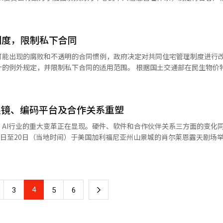
环境的能力，并重新定义了AI平台的概念。 近年来，企业AI市场正从简
通话提供了取件时间和预计送达时间的指导。如果在此过程中出现复杂的
技术·安全、产业·服务、伦理·用
心，整合管理分散的模型和数据。AI编排平台能够将企业拥有的各种AI技术
统客服中心不同，客户无需从头开始解释情况，因为AI会将整个对话内
咨询委员。未来还计划持续扩大委员会的规模。 委员会成员包括：염흥열
教授）、이희정（高丽大学法学院教授）、류재철（忠南大学计算机融合学
推出了编排平台HelpsNow AI工厂和战略咨询HelpsNow AI之旅，
渠道AI记忆”技术是其核心。 在酒店和航空场景中也延续了类似的
制度，限制私下合同
算机工程系教授）、심상현（韩国CPO论坛秘书长）、김경하（J&Secur
户的入住历史、家庭构成和偏好信息推荐了客房和餐厅，并处理了预订。
핀全球将成为企业实现AX的坚实伙伴，帮助他们以最快和最安全的方式实
可能出现的腐败和不透明的合同惯例，政府决定对共同住宅管理制度进行
代航班，并进行座位重新分配和赔偿指导。 SendBird认为，AI正在从
的提升等。 KT计划在本月内成立委员会并正式运营。成立
经人工智能（AI）系统翻译与编辑。
限制私下合同的适用范围。 根据国土交通部在民生物价特别管理关
际运营工作的执行者。SendBird韩国代表李相熙在前一天的主题演讲中
询委员颁发委任状，同时讨论个人信息保护体系的提升方向。 KT个人信息保护
管理费制度改善方案，今年3月共同住宅管理费统计为每户22万4728韩元
造更聪明的AI，而是谁能持续记住和连接客户关系和背景的竞争。” 实际企业的
：“在人工智能时代，数据利用的创新与客户信任的保护同样重要。我们
。与上月的24万2316韩元相比，下降了7.26%。国土部认为，1月的人工
ird的说法，Hanssem在订单、配送和安装咨询环境中引入了AI客户咨询
人信息保护体系，创造一个客户可以放心的数据信任环境。” 另一方面，LG
于气温上升，空调使用增加，电力和
基于AI的客户咨询系统。 SendBird计划进一步扩大AI通信基础设
家组成的‘信息保护咨询委员会’。SKT则在去年接受了SK集团层面新设的
AI眼镜、编码平台及合作关系重塑
可能会再次上涨。3月的各项费用中，一般管理费为4万903韩元，保安费
施，以便企业能够建立基于自身品牌的AI礼宾服务。 ※ 本报道经人工智能（AI）系统翻译与编辑。
本报道经人工智能（AI）系统翻译与编辑。
为4万9001韩元。长期维修基金为2万2079韩元。 政府于3月25日至4月9日
AI行业的重大变革正在显现。硬件、软件和合作伙伴关系三方面的变化
区进行了管理费征收和执行情况的检查。调查对象包括未遵守管理费公开规
19日至20日（当地时间）于美国加利福尼亚州山景城的肖尔莱恩露天剧场
小区，以及在预警系统中发现多项异常迹象的小区。检查结果显示，现场指
AI智能眼镜的实物，强化了代理编码平台，并宣布降低订阅费用。 谷歌-三星AI眼
共同开发的AI眼镜“智能眼
要求，明明应进行竞争性招标却私自进行私下合同等。根据现行法律，违
去年12月宣布合作计划以来，首次展示实际产品外观。韩国眼镜品牌Gent
可处以500万韩元以下罚款。如果管理费的计算、征收和执行不符合项
arker分别负责设计。该眼镜内置扬声器、摄像头和麦克风，无需显示屏即可通
4
下
3
5
6
侣”设备。 在舞台演示中，眼镜通过语音命令连续执行了导
但300户以下的需获得居民过半数同意，300户以上的需获得三分之二以
注册等多项任务。音频眼镜将在今年秋季首先上市，而直接在视野中显示
审计。政府计划删除这一规定，以防止逃避会计审计的惯例。类似的外部
一
AI眼镜市场，旨在打破Meta Ray-Ban的市场垄断。 抗重力2.0出击……
如果因故意或重大过失