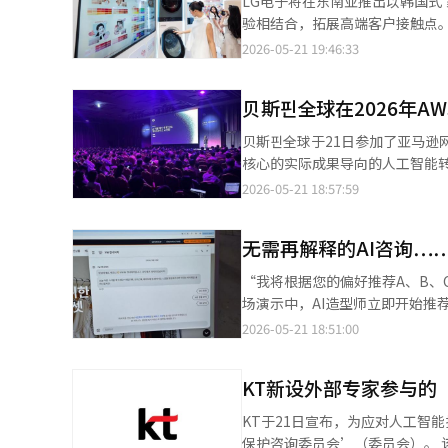
LG电子将在东南亚推出以韩国式
标股价从37万韩元上调至57万韩元，成为证券公司中
向全球消费者的特色门店。 Musinsa Standard相关负责人表示：“随着明洞重新成为全球时尚与美妆品牌竞争激烈
验相结合，拓展高端客户接触点。 LG电子于21日宣布，将在越南、泰国和印度尼西亚等东南亚主要国家依次开展
计第二季度通用DRAM的平均销
的核心商圈，现有明洞店外国消
居派对 by LG'活动。此次活
2026-05-21 19:46:33
分别上调13%和16%，达到37
中央店也将成为向全球消费者推广Mus
工智能（AI）家电和K-生活方式。 首场活动于19日在越南胡志明市的品牌体验空间'另一个西贡'启动。快闪店布
实际家庭环境，包括玄关、厨房
贝斯핀全球在2026年A
如学习、美容、家庭锻炼、休闲和社交等，均与LG电
国饮品和菜肴。在客厅中，顾客可以
贝斯핀全球于21日参加了亚马逊网络
内容观看。在衣帽间中，配备了
核心的实际成果导向的人工智能转型（AX）战略，面向
服务。 此次活动的重点在于展示家电在实际生活场景中的应用，而不仅仅是产品展示。随着K文化在东南亚年轻消费
模的人工智能（AI）和云计算会议，旨在
2026-05-21 18:57:59
群体中的传播，LG电子计划将其与高端家电体验结
핀全球通过展位和发布会介绍了其在人工智能
印度尼西亚开设快闪店。除了线下活
HelpsNow产品系列中的Help
LG电子在上个月于釜山举行的'LG
无需再解释的AI咨询……
造、零售和公共等行业的客户成功案例。 贝斯핀全球相关人士表示：“我们提供了企业在面对
的客户和媒体的关注。 LG电子相关人士表示：“我们将扩大客户体验空间，让海外客户能够自然地体验LG电子的产
行策略和能够带来商业成果的洞察。” HelpsNow AI工厂是一个集成支持企业AI实现全过程的编
“我将根据您的偏好推荐A、B、C搭配。” 在2026年5月21日举行的‘AWS峰会首尔2026
品和生活方式，感受到日常生活中
连接到安全治理的各个环节。 其主要功能包括：AI代理工作流构建器、企业范围内的RAG管理（RAGOps）、
场演示中，AI造型师立即开始推
GraphRAG与本体工作室、企
合的场合。当记者输入“我想穿得更舒适一些
2026-05-21 18:51:00
案，结合RAGOps和知识图谱技术，提高
企业级聊天和咨询解决方案的全球
工厂还提供灵活的LLMOps环
并执行实际工作的“AI代理”技
明地运营AI服务。 公司致力于通过HelpsNow AI之旅，使AI的引入能够转化为具体的商业成果，提供组织能够切实感
KT新设外部专家参与的
换、重新预订和咨询连接的场景。 现场最引人注目的部分是“记忆AI”。与客户的所有对话和行为都以记忆的形
受到的AX方向。通过数据分析基
累，即使转到其他渠道也能继续进
KT于21日宣布，为应对人工智
并制定分阶段的执行路线图。 在发布会上，贝斯핀全球AXT部门的张亨华强调了通过HelpsNow AI工厂实现高效AI运
话内容，避免客户重复相同的解释。 在实际演示中，AI处理了商品交换请求。它识别了订单历史和之前的
保护咨询委员会’（委员会）。 该委员会将致力于加强以预防为中心的个人信息管理体系，制定符合客户需求的个人