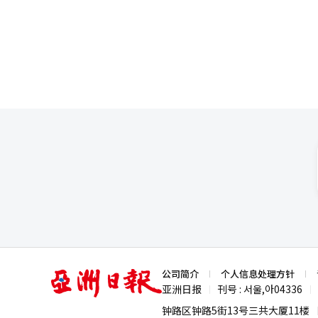
向Anthropic发起挑战 在软件领域，夺回AI编码市场主导权是核心任务。谷歌推出了独立桌面应用的代理型开发平
给居民造成财产损失或获取不当利益，计划
台“抗重力2.0”，并同时发布了CLI、
未编制账簿或虚假编制账簿的，现
可以并行工作，实现了比以往快12倍
罚款。拒绝查阅或提供账簿的，现
月从10%激增至2026年2月的60%以上，而
管理费明细义务的罚款也将从500万韩元以下提高至1
歌将AI超计划的价格从每月250
将私下合同的适用范围限制在自
日，谷歌股价在盘前交易中仅上涨0
合同的适用范围。已签订的清洁和保
AI编码市场的争夺战正式打响。 OpenAI-MS独占解体……Copilot与Anthropic Claude整合 合作伙伴关系的格局也
标的条件也将加强。国土部认为
在动摇。作为AI产业起点的Op
以技术能力为由进行限制竞争性
OpenAI获得了与Oracle、谷歌
资料中提到，2023年1月在京
Copilot中整合Anthropic C
同金额达21亿韩元的案例。 国土部计划下个月修订住房管理者及承包商的选定指南，并提出共同住宅管理法的修订
OpenAI的GPT模型则负责消费
案。如有必要，将对管理费的征
伴，形成了独特的局面。 这三大趋势的共同点在于，AI市场正在从聊天机器人竞争转向代理、硬件和基础设施的联盟
道经人工智能（AI）系统翻译与
竞争。除了三星电子和Gentle 
位。※ 本报道经人工智能（AI
亚
公司简介
个人信息处理方针
洲
亚洲日报
刊号 : 서울,아04336
|
|
日
报
钟路区钟路5街13号三共大厦11楼