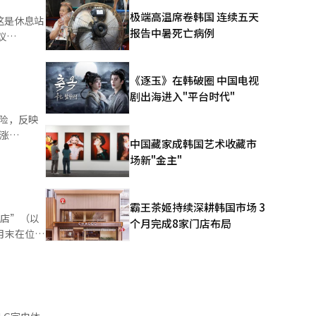
0芯片。路透
极端高温席卷韩国 连续五天
这是休息站
报告中暑死亡病例
enwu
方向）应用
Zhenwu
《逐玉》在韩破圈 中国电视
个行业的
剧出海进入"平台时代"
需额外的卡
险，反映
施上投资
）系统翻译
中国藏家成韩国艺术收藏市
场新"金主"
下跌了
霸王茶姬持续深耕韩国市场 3
，这将为以
央店”（以
个月完成8家门店布局
NSA在明洞
担忧的消除
童装品类。
内（相比于
籍游客推出
其打造为面