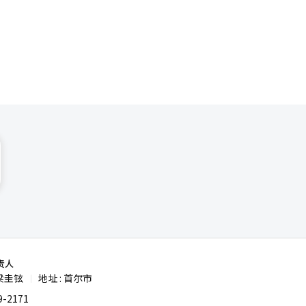
万韩元以下
025年2
。违反提供
在发布当
再列入私下
，围绕企业
。特别是在
协议中，
。国土部的
365和
间串标，合
理任务，而
型整合合作伙
。※ 本报
据主导地
责人
梁圭铉
地址 : 首尔市
|
-2171