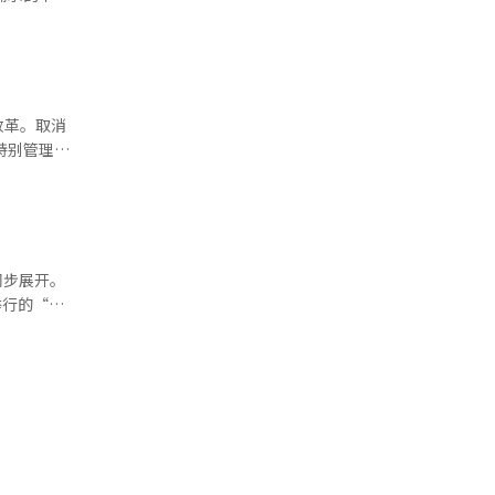
投诉或退款
和数据整合
容总结并传
部教
积极开拓企业
ity代
在航空演示
现AX并
改革。取消
表
，比去年同
将通过与外
成本上涨已被
，自动处理
‘信息保护
为2万
同步展开。
定或未公开
举行的“谷
导和整改措
反公开义务
le
目要求，则
过语音执行
上居民的
信息的显示
会计审计免