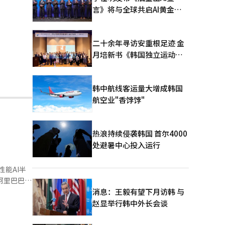
言》将与全球共启AI黄金时
代
二十余年寻访安重根足迹 金
月培新书《韩国独立运动圣
地：向旅顺口追问历史》出
版
韩中航线客运量大增成韩国
航空业"香饽饽"
热浪持续侵袭韩国 首尔4000
处避暑中心投入运行
性能AI半
公司T-
消息：王毅有望下月访韩 与
赵显举行韩中外长会谈
巴巴表