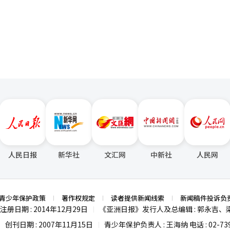
页
适用比现有资格暂停更严格的资格取消处分。 刑事处罚的力度也将提高。
API和SDK，宣布从单一编码工具转型为代理生态平台。 谷歌表示，多个代理
行的1年以下监禁或1000万韩元以下罚款将提高至2年以下监禁或2000
的处理速度。这一背景下，Anthropic的企业AI聊天机器人市场份额在2
行的500万韩元以下罚款将加强为1年以下监禁或1000万韩元以下罚款
OpenAI在同一时期则从90%降至35%。 谷歌在这一竞争中排名第三。谷
000万韩元以下。 施工和服务合同制度也将进行调整。政府决定
美元降至200美元，并新设每月100美元的入门级套餐，进行价格攻势，但
然灾害或安全事故等紧急情况，以及需要特定技术的情况。保险和商品不
.66%。市场反应冷淡。同周，xAI也推出了Grok构建，加入编码市场
安服务合同也将根据项目执行情况等进行限制性私下合同的允许。 限制竞争性招
，过度的参与资格限制损害了竞争性招标原则，并成为管理费上涨的因素
enAI与微软（MS）之间持续六年的独占协议实际上已进入解体阶段。在新
招标时，需事先获得居民等的同意，涉及施工和服务所需的专利或新技术
、AWS等MS Azure以外的云服务商自由交易的权利，而微软则加速在Office 
畿地区某公寓的涂装和防水工程中，通过资本金和技术能力限制，导致企业
laude。Copilot目前正在转向多模型架构，Anthropic Claude负责企业推
者功能。微软在支持OpenAI发展的同时，成为Anthropic的投资者和模
收和执行进行进一步调查和审计，并通过地方政府启动罚款等行政处分程序
编辑。
Monster加入谷歌-三星AI眼镜生态系统外，国内企业尚未在这一重组中占
）系统翻译与编辑。
人民日报
新华社
文汇网
中新社
人民网
青少年保护政策
著作权规定
读者提供新闻线索
新闻稿件投诉负
注册日期 : 2014年12月29日
《亚洲日报》发行人及总编辑 : 郭永吉、
|
创刊日期 : 2007年11月15日
青少年保护负责人 : 王海纳 电话 : 02-739
|
|