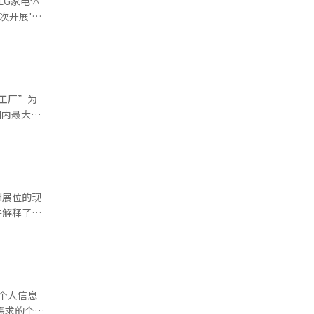
LG家电体
业利润预期
。此次明洞
G电子的人
。
关的活动，
家庭锻炼和
I工厂”为
洗涤和干燥
前，
开了金融、制
引了亚太地区
并解释了适
式解决方
忆客户背景
企业安全透
预订、交
不确定性，
住之前的对
个人信息