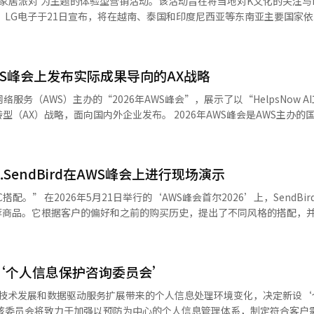
'家居派对'为主题的体验型营销活动。该活动旨在将当地对K文化的关注与
最高的目标价。 韩国投资证券的研究员蔡敏淑表示：“由于预
'家
售价格上涨率将从30%上调至60%，因此我们将今年和明年三星电子的营
费者销售占比持续提升，公司也进一步确认了品牌在全球市场的发展潜力
动通过快闪店邀请当地顾客体验再现韩国居住文化和日常生活的场景，结合L
7万亿韩元和573万亿韩元。”※ 本报道经人工智能（AI）系统翻译与编辑
insa Standard的重要据点。”
置成
、客厅和衣帽间。顾客可以在各个空间中体验与当地人关注的生活方式相
WS峰会上发布实际成果导向的AX战略
子的产品相结合。 在厨房中，顾客可以使用冰水饮水机制作韩
通过空调和空气净化器管理室内环境，并通过LG StandByMe 2体验
服务（AWS）主办的“2026年AWS峰会”，展示了以“HelpsNow A
洗衣塔和衣物管理器，能够分析衣物的重量、污垢程度和材质，提供定制
国内外企业发布。 2026年AWS峰会是AWS主办的国内最大规
分享生成式AI和云技术的最新趋势及行业创新案例。 作为金牌赞助商，贝斯
合，以提升品牌亲和力。 LG电子将在越南启动后，计划在泰国和
技术方面的能力及客户成功案例。 在展位上，贝斯핀全球展示了
动外，还将通过YouTube等社交媒体渠道发布现场视频，进行线上传播。 此
sNow AI工厂和HelpsNow AI之旅，展现了公司的技术实力和经验，并公
 InnoFest 2026 亚太'活动中，也以K剧中的场景为主题布置展览，吸
SendBird在AWS峰会上进行现场演示
AI转型挑战时的具体执
排平台，涵盖从数据
’上，SendBird展位的现
的便利。”※ 本报道经人工智能（AI）系统翻译与编辑。
荐商品。它根据客户的偏好和之前的购买历史，提出了不同风格的搭配，
业大规模语言模型运营（LLMOps）、AI治理与安全监控。该平台提供一站
”时，AI根据之前的推荐再次调整了商品组合。 SendBird是一家提供
数据清洗和复杂问题的逻辑回答能力，提升搜索质量。 此外，HelpsNow AI
AI通信公司。最近，它专注于超越简单的聊天机器人，发展能够长期记
境，建立数据保护和基于角色的访问控制（RBAC）等安全监控体系，帮助
术。在此次AWS峰会上，展示了基于酒店、航空和电子商务环境的AI处理
‘个人信息保护咨询委员会’
式积
础的投资回报率（ROI）和原型基础的可行性验证，最小化引入过程中的
行。无论是从消息应用开始的购物咨询，还是转到语音通话，AI都能记
能技术发展和数据驱动服务扩展带来的个人信息处理环境变化，决定新设‘
咨询记录，