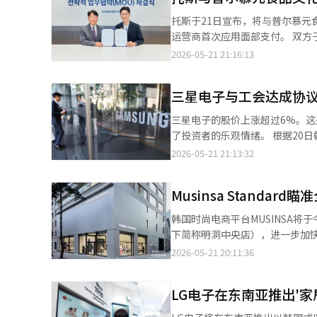
型语言模型（LLM）。新服务器‘Pa
托斯于21日宣布，将与普尔慕
社报道，该系统将通过阿里巴巴云的中国AI模型平台向企
运营商首次应用面部支付。 双方于20日在首尔江南区驿三洞托斯总部签署了改善休息站支付环境的合作协议
同发布。该模型旨在处理高难度编码
（MOU）。协议签署仪式上，托斯
2026-05-21 21:16:13
M890的基础设施能够在不降低性能的情况下，
议，双方计划在普尔慕元食品文
图。公司计划在2027年第三季度推
该服务，随后逐步扩展至20多个休息站。 在休息站的开放式商店等场所，将安装托斯支付
M890高约三倍的性能。T-Hea
三星电子与工会达成协议
有的自助终端将应用具有人脸认
400多家企业。 此次发布与中国大型科技公司在AI半导体自立方面的趋势相吻合。随着美国限制高性能AI芯片出口，
片或手机。 托斯相关人士表示：“面部支付正在不断拓展在各种需要快速支付的线下环境中的应用范围，我们将继续
三星电子的股价上涨超过6%。
中国企业如阿里巴巴和华为等加速
合作，为像休息站这样移动需求较
了投资者的乐观情绪。 根据20日韩国交易所的数据，截至当天上午10时29分，三星电子的股价较前一日上涨
3800亿人民币，约合530亿美
与编辑。
6.16%，交易价格为29万3000韩元。在盘前
2026-05-21 21:13:32
于21日晚，劳资双方在劳动部长金
电子的股价在14日接近30万韩
Musinsa Standa
6.76%。特别是外资投资者在15日至
Kiwoom证券的研究员韩志英
韩国时尚电商平台MUSINSA将于
半导体股为中心的积极供需环境奠定基础。” 证券界对三星电子的业绩改善趋势和
下简称明洞中央店），进一步加快面向全球消费者的线下布局。 
纷上调目标股价。 新韩投资证券当天将目标股价上调至55万韩元，比之前提高了83.3%。新韩投资证券的研究员金亨
首尔地铁4号线明洞站步行1分钟距
2026-05-21 20:11:36
泰表示：“内存价格的进一步上
布局的第二家Musinsa Standard门店。 新门店将打造为地下一层至地上四层、约500坪（约1
共同作用。” 未来资产证券也在当天将三星电子的目标股价从40万韩元上调至48万韩元。未来资产证券的研究员金
型卖场，整体规模大于现有约31
永建指出：“截至5月，服务器/企
LG电子在东南亚推出'
考虑到明洞商圈外籍游客流入量
之前的22.1%和39.1%）再次上升。” 前一天，韩国投资证券也因预计第二季度内存价格大幅上涨
首尔主题纪念商品，并引入顾客