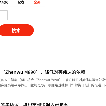
关键词
记者
全部
搜索
‘Zhenwu M890’，降低对英伟达的依赖
人工智能（AI）芯片‘Zhenwu M890’，旨在降低对英伟达等海外高
之际。 根据路透社和《华尔街日报》的报道，阿里巴巴在
巴巴云峰会上展示了这一下一代AI芯片。该芯片由阿里巴巴的半导体设计子
GPU）内存，且与之前的产品不同，能够同时支持AI学习和推理任务。阿里
化签署协议，推出面部识别支付服务
型的代理型AI任务。” 除了芯片，阿里巴巴还发布了服务器和大