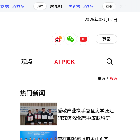
.55
-0.77%
893.51
6.25
-0.7%
209.15
1
JPY
CNY
2026年08月07日
登录
weibo
weixin
youtube
观点
AI PICK
搜
索
主页
搜索
热门新闻
爱敬产业携手复旦大学张江
研究院 深化韩中皮肤科研合
作
李在明发布《旧金山AI宣