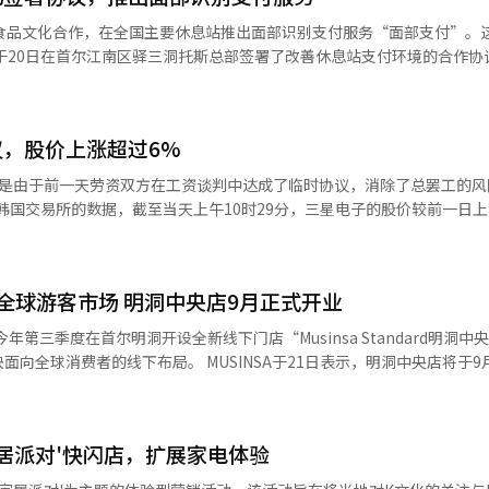
njiu AL128’是一个高性能服务器系统，集成了128个Zhenwu M89
元食品文化合作，在全国主要休息站推出面部识别支付服务“面部支付”。
业客户提供。 下一代大型语言模型‘Qwen3.7-Max’也一
、复杂推理和长时间的多阶段任务。公司表示，基于Qwen3.7-Max和Zh
副总裁吴圭仁和普尔慕元食品文化副总裁金京顺等主要管理层出席。 根据此次协
持续进行复杂的AI任务长达35小时。 阿里巴巴还展示了其AI芯片路线
化运营的全国主要休息站引入面部支付。首先将在京广休息站（朝向光州
出后续产品V900，并在2028年第三季度推出J900。V900的目标是实现比
终端“托斯前台”，而现
d迄今已出货超过560,000个Zhenwu系列产品，客户涵盖汽车、金融等20
，股价上涨超过6%
证功能的“托斯前台摄像头”。用户只需通过面部认证即可完成支付，无
这是由于前一天劳资双方在工资谈判中达成了临时协议，消除了总罢工的风
自主芯片开发。阿里巴巴此前曾表示，未来三年将在云计算和AI基础设
大的场所提供更加自然和便捷的支付体验。”※ 本报道经人工智能（AI
元（约78万亿人民币）。※ 本报道经人工智能（AI）系统翻译与编辑。
交易中，股价一度触及30万韩元。 三星电子股价的急剧上涨被认为是由
英勋的调解下进行最后谈判，最终达成了今年工资谈判的临时协议。 此前，三星
元，但由于劳资之间的奖金争议持续加剧，加上宏观经济的不确定性，股价
rd瞄准全球游客市场 明洞中央店9月正式开业
20日的期间内，净卖出三星电子股票达7兆8621亿韩元。 基于这一情况，
分析称：“前一晚三星电子劳资谈判达成临时协议的消息，缓解了罢工风险
今年第三季度在首尔明洞开设全新线下门店“Musinsa Standard明洞中
内存市场的良好表现表示乐观，纷
MUSINSA于21日表示，明洞中央店将于9月末在位于
离的核心商圈正式开业。这也是继2024年3月开业的明洞店之后，MUSI
涨、长期合同带来的稳定业绩可见性、对股东回报的期待，以及劳资相关
650平方米）规模的大
7坪的明洞店。店内将涵盖男装、女装、美妆及家居等产品线，但不包含
业用固态硬盘（SSD）的数量增长率分别为22.3%和41.5%，在一个月
家居派对'快闪店，扩展家电体验
较高的特点，明洞中央店还将推出差异化门店服务。公司计划面向访韩外
，将三星电子的目
可根据个人喜好进行商品个性化设计的定制服务，以强化品牌体验，并将