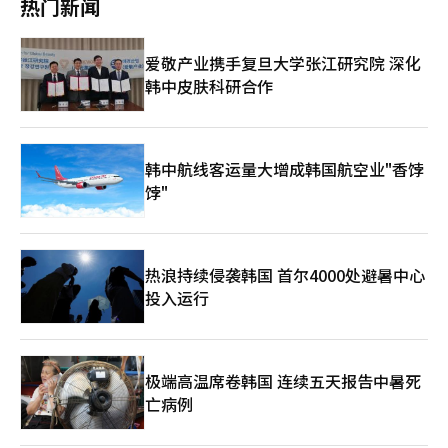
热门新闻
国技术企业共同面临的课题。” 由于中国官方媒体报道往往反映
保水处理领域拓展业务，致力于在碳中和时代加强高附加值的环保
经18年在全球各地工作，近7年来专注于亚洲市场。他表示：“我
政府的基调，此次报道分析认为，中国政府将小米视为具备技术创
业务。※ 本报道经人工智能（AI）系统翻译与编辑。
们将通过超个性化技术，扩展韩国旅游的吸引力至全国范围。”
新与全球竞争力的“国家级技术企业”。 事实上，中国官方媒体
疫情后，全球旅游业迎来了前所未有的繁荣。根据Booking
爱敬产业携手复旦大学张江研究院 深化
对小米的高度评价并非首次。中国共产党机关报《人民日报》去年
Holdings今年第一季度的业绩，住宿预订天数同比增长6%，达3
12月在头版文章中介绍小米为“展示中国制造业高端化转型成果的
韩中皮肤科研合作
亿3800万晚。同期，总预订交易额增长15%，达到538亿美元，季
代表案例”。中国中央电视台也在今年初称小米为“中国智能制造
度收入增长16%，达55亿美元，显示出强劲的增长势头。支持40
的缩影”，强调小米与中国政府核心产业战略的紧密联系。※ 本
多种语言并拥有近2900万家住宿设施的基础设施，为
报道经人工智能（AI）系统翻译与编辑。
Booking.com的成长提供了坚实的后盾。 ◆ 超个性化成为K小城
市旅游的通行证……“AI帮助避免拥挤” 韩国市场在今年5月至8
韩中航线客运量大增成韩国航空业"香饽
月期间，亚洲游客搜索量排名第三，显示出强劲的入境需求。
饽"
Booking.com将这一需求分散至全国，积极推动“地方小城市旅
游”的发展。由于追随K文化的个体游客（82.9%）已完全主导了
入境旅游市场，整体游客中67%希望利用AI寻找新的“替代目的
地”，以避开热门景点的人潮。 超个性化技术是帮助游客前往小
热浪持续侵袭韩国 首尔4000处避暑中心
城市时克服物理和心理障碍的重要因素。通过自然语言处理的AI搜
投入运行
索网络，能够找到小城市的景点，并结合Naver Pay、Kakao Pay
等全球游客可以使用本国货币顺利支付的无缝基础设施，形成了良
好的协同效应。例如，巴西或美国的游客在预订庆州的小型韩屋
时，不会遇到任何兑换或拒绝支付的麻烦。今年第一季度，
Booking Holdings的支付平台增长率同比激增24%，而在平台内
极端高温席卷韩国 连续五天报告中暑死
处理的总预订交易额占72%。 实际上，基于客户数据的“2026年
亡病例
韩国最受欢迎的城市”排名中，庆州位列第一，紧随其后的是全
州、瑞士坡和束草，证明了地方旅游的热潮。最近，拥有较高可支