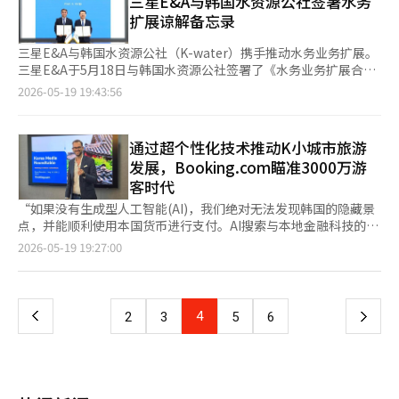
三星E&A与韩国水资源公社签署水务
目形式。” 他补充道：“最近东南亚的能源项目不仅是私营企业
软件中心车辆（SDV）、人工智能（AI）和自动驾驶技术竞争加剧
率效应以及海外生产与流通基础设施扩大，是推动方便面企业业绩
雷军出席并与美国政商界人士交流。18日，中国国务院总理李克强
扩展谅解备忘录
之间的交易，更加强调国家层面的合作，技术实力和与当地政府建
的背景下，正在加强全球研发中心之间的合作。随着北美和欧洲研
增长的主要原因。火鸡面、辛拉面等品牌也正在美国、欧洲及东南
也视察了小米工厂，强调技术创新的重要性。他提到，必须通过人
立长期信任关系在项目推进过程中至关重要。”※ 本报道经人工
究组织的角色扩大，全球专利获取战略也呈现多元化趋势。 公司
亚市场扩大进入主流流通渠道。 不过，从第二季度开始，中东局
工智能与制造业的融合来培育未来产业，这被解读为对小米作为中
三星E&A与韩国水资源公社（K-water）携手推动水务业务扩展。
智能（AI）系统翻译与编辑。
还在扩大内部专利孵化项目i-LAB的运营。i-LAB是研究人员、专
势升级带来的物流与原材料成本上涨压力可能逐渐显现。尤其是包
国技术创新代表的认可。 “关注小米实际上就是关注中国的技术
三星E&A于5月18日与韩国水资源公社签署了《水务业务扩展合作
利负责组织和外部专利事务所共同挖掘有前景专利并建立组合的项
装材料、棕榈油及面粉等主要原材料价格上涨，或对企业盈利能力
创新，”牛弹琴表示，“小米不再仅仅是一家手机公司，而是一个
备忘录》。签约仪式在位于果川的K-water汉江流域总部举行，双
2026-05-19 19:43:56
目。 去年，共开展了204项i-LAB活动。现代汽车与起亚将电池管
造成负担。 与此同时，在韩国政府持续强调稳定物价的背景下，
同时开发芯片、操作系统、人工智能大规模语言模型、智能制造、
方高层管理人员，包括三星E&A社长南宫洪和K-water社长尹锡大
理系统（BMS）算法的升级开发、锂离子及全固态电池生产技术等
企业提价空间有限。实际上，农心、三养食品和不倒翁近期已下调
智能汽车及智能终端生态的技术企业，迅速跻身中国核心技术企业
出席了此次活动。 此次合作不仅限于相互交流，双方将结合各自
作为优秀案例。 BMS是实时控制电池状态并管理充电效率和安全
部分方便面及零食产品出厂价。业内指出，在成本压力仍然较大的
行列。” 该媒体还指出，“国宾晚宴上有福耀玻璃、工商银行、
的核心能力，以抢占国内外水务市场的实际商机。双方计划开发结
性的核心技术。随着电动车火灾和电池安全性问题成为市场主要变
通过超个性化技术推动K小城市旅游
情况下，企业盈利能力面临进一步挑战。
中金公司、国航、小米等企业负责人出席，这些企业代表了金融、
合三星E&A技术与K-water运营经验的最佳商业模式，并正式启动
量，全球整车制造商也在加强相关技术的开发。 现代汽车与起亚
发展，Booking.com瞄准3000万游
制造、航空、技术等核心产业，展示了中国参与全球合作与竞争的
此前讨论的国内外水务项目的共同开发。 签署备忘录后，双方将
相关人士表示：“我们专注于为研究人员创造一个自由提出创意并
客时代
能力。” 媒体特别强调，企业家受邀参加中国的国宾晚宴，象征
推进以下计划：利用各自的技术和网络开发水务相关业务及信息共
将其转化为实际技术的环境，计划持续推进未来出行市场的核心技
着中国仍然重视开放与合作，显示小米正逐渐成为中国技术企业走
享；共同开发和运营国内水处理及再利用项目；发掘海外水务项目
“如果没有生成型人工智能(AI)，我们绝对无法发现韩国的隐藏景
术和全球知识产权的获取。”※ 本报道经人工智能（AI）系统翻译
向世界的代表性案例。 “海外高层人士访问小米，以及小米被邀
的机会、商业化及共同运营等。双方还将通过“定期协商机制”协
点，并能顺利使用本国货币进行支付。AI搜索与本地金融科技的结
与编辑。
请参加重要外交活动，正是因为他们亲眼见证了小米的技术实力、
调当前推进的国内外水务项目的方向，并建立“团队合作”应对机
合，将打破外国游客面临的障碍，成为吸引他们前往小城市的最强
页
2026-05-19 19:27:00
全球市场影响力和成熟的国际化能力。” 牛弹琴还指出，“能否
制，努力发掘新的全球项目。 南宫洪社长表示：“与拥有世界级
动力。” 成立30周年的全球旅游平台Booking.com以“超个性化
成为百年企业，取决于技术创新的积累、发展战略以及企业家的耐
运营管理经验的K-water合作，将成为水务业务拓展的理想模式。
（The Era of YOU）”技术为武器，致力于推动韩国地方旅游的全
一
心与挑战。”国内外高层人士将小米作为研究对象，既显示出对小
我们将成功完成未来的共同项目，全面进军全球水务市场。” 此
球化。其目标是将集中在首尔明洞等大城市的外国游客的足迹分散
米创新与发展潜力的关注，也对其专注研发的企业家精神给予认可
外，三星E&A作为环保未来增长动力的一部分，正在加速水务业务
到全国，从而实质性地促进地方经济的复苏。尤其是在文化体育观
上
4
下
2
3
5
6
与鼓励。 特别是雷军董事长被评价为：“尽管在商业上已取得成
的扩展，积极进军全球水处理市场。基于先进的水处理技术，三星
光部推动“旅游振兴法”修订等地区均衡发展政策的背景下，
功，但他并未止步，而是不断挑战新的产业领域，如软件、智能手
E&A已在工业流程中进行工业用水净化和零排放系统建设，承接国
Booking.com的全球基础设施有望发挥良好的桥梁作用，助力
一
机、电动车、半导体等。”对他的勤奋、自律和长远视野给予高度
内外半导体和化工厂的水处理设施项目。 最近，三星E&A积极参
3000万游客时代的早日实现。 努诺·盖雷罗（Nuno Guerreiro）
评价。 牛弹琴指出：“世界正越来越多地见证一个自信的中国和
与阿拉伯联合酋长国等中东地区的大型海水淡化项目及水处理厂的
在18日下午于首尔中区举行的记者座谈会上，指出全球旅游产业的
重视创新的社会氛围。像小米这样同时追求自立与开放，是当今中
页
招标。同时，三星E&A还在污水处理水再利用和生物气体利用等环
范式转变及韩国市场的潜力。他于2007年加入Booking.com，历