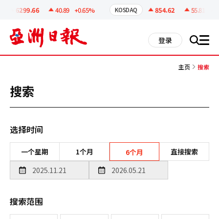
코
인
6299.66
40.89
+0.65%
854.62
55.81
+6.9
KOSDAQ
정
보
all
登录
搜
men
索
主页
搜索
搜索
选择时间
一个星期
1个月
直接搜索
6个月
搜索范围