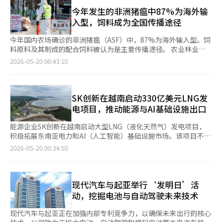
市剧烈波动过程中，个人投资者资金大量流入杠杆ETF，成为主要
系统，因此提升信息共享体系的方向更为现实。” 此外，政府还
古巴军方还讨论了针对关塔那摩湾美军基地及佛罗里达州基韦斯特
风险因素。尤其是在27日国内市场即将推出单一股票杠杆ETF的背
今年发生的非洲猪瘟中87%为海外输
在与Anthropic协商参与基于AI的安全合作项目“项目玻璃翼”。
的无人机战术。 尽管美国情报机构认为古巴的攻击并不迫在眉
景下，监管机构对特定股票集中投资可能导致的波动性加大表示担
入型，饲料成为全国传播途径
但考虑到国家层面参与的案例尚无，且唯一参与的海外研究所为英
睫，也没有实际的攻击计划，但美国仍将古巴的无人机能力及其与
忧。 市场关注到，近期个人投资者集中购买三星电子等大型科技
国AI安全研究所，实际合作预计将面临困难。※ 本报道经人工智能
俄罗斯、伊朗的联系视为对西半球安全的威胁，从而为制裁和司法
股，同时相关杠杆ETF的交易量急剧增加。实际上，主要杠杆和反
今年国内农场确诊的非洲猪瘟（ASF）中，87%为海外输入型。饲
（AI）系统翻译与编辑。
压力提供了理由。 美国的举动旨在打击古巴的对外金融网络，强
向ETF的换手率远高于普通股票。 在协商会上，金融监督机构检查
料原料及其制成的配合饲料被认为是主要传播途径。 农业林业检
化安全威胁框架，并针对政权的历史象征性。 古巴内部的能源危
了投资杠杆和反向ETF时可能出现的负复利效应、再平衡的重要性
疫本部于19日发布了今年1月至3月发生的非洲猪瘟原因调查结
2026-05-20 00:43:10
机也加剧了压力。由于燃料短缺和老旧发电厂故障，古巴正面临大
以及海外案例等。即使短期方向正确，若波动性加大，长期收益率
果。自1月16日至3月16日，全国7个市·道共发生24起非洲猪瘟病
规模的电力缺口。古巴电力公司（UNE）预计当天将出现2080兆
可能与预期相悖，这也被列为投资风险因素。 因此，金融监督机
例。特别是在京畿、江原、庆北等既有疫情地区之外，忠南、全
瓦的电力缺口，占整体电力需求的65%。 古巴对此表示强烈反
构决定集中监测杠杆和反向ETF的运作现状、溢价率、交易动态，
北、全南、庆南地区也出现了疫情扩散。 在24起病例中，3起为国
对。古巴总统米格尔·迪亚斯-卡内尔在社交媒体上发文称：“古
并将发布投资者注意事项，同时检查运作行业的市场营销。 特别
内既有类型，21起则确认属于海外发生类型。主要发生原因包括：
SK创新在越南启动330亿美元LNG发
巴不会对任何国家构成威胁。”他警告称：“如果美国实施军事攻
强调，投资单一股票杠杆和反向ETF的投资者需存入1000万韩元
通过饲料原料感染、非法畜产品流通、野生野猪污染源输入等。
电项目，推动能源与AI基础设施出口
击，将会引发流血事件，并对地区和平造成无法估量的后果。”古
的基本保证金，并在金融投资协会的教育系统中分别完成1小时的
中央事故处理总部表示，在饲料原料及其制成的配合饲料中检测到
巴外交部副部长卡洛斯·费尔南德斯·德·科西奥也表示：“美国
基础和深入培训。金融公司被要求在产品名称和广告中明确告
了海外发生类型的非洲猪瘟基因，发生农场与这些饲料原料之间存
能源企业SK创新在越南启动大型LNG（液化天然气）发电项目，
国内反古巴的运动正在毫无根据地抨击，以为这可以为军事攻击辩
知“单一股票”和“杠杆、反向”的风险。 金融监督机构还对证
在流行病学关联。 此外，在非法畜产品查处中发现的6种未申报产
积极拓展东南亚电力和AI（人工智能）基础设施市场。该项目不仅
护。”※ 本报道经人工智能（AI）系统翻译与编辑。
券公司在海外股票营销竞争中发出警告。金融监督机构指出，近期
品中也检测到了非洲猪瘟基因，国境检疫网络面临病毒输入的现实
是单纯的发电业务，还结合了电力、工业园区和AI数据中心，推出
2026-05-20 00:34:50
一些证券公司在进行海外股票活动和广告时，消费者保护措施和事
担忧。同时，依据在野生野猪尸体中检测到的基因分析，认为野猪
了“能源-产业集群”模型的出口。 SK创新于18日宣布，与越南国
前影响分析不足。因此，将推动在关键绩效指标中扩大消费者保护
污染源传播至养殖猪的可能性也很高。 中央事故处理总部目前已
有电力公司PV Power及当地合作伙伴NASU财团在越南应安省的潭
指标，并加强活动和广告相关的内部控制及事前监测。 此外，金
加强防疫措施。对全国所有出栏的猪进行检测，建立了非洲猪瘟检
梅地区举行了“Quynh Lap LNG项目执行发布及技术基础设施开
融监督机构还表示将对借助股市波动进行非法活动的金融影响者和
测体系。同时，为了防止非法畜产品导致的非洲猪瘟输入，正在扩
工仪式”。 Quynh Lap LNG项目将在越南河内南部约220公里的
现代汽车与起亚举行‘发明日’活
类似投资顾问采取强硬措施。金融监督机构解释称，当前正在通过
大对旅客行李的X光检查。 农业林业食品部粮食政策室室长朴正勋
应安省Quynh Lap地区建设1.5GW规模的LNG联合循环发电厂和
动，挖掘电池与自动驾驶未来技术
24小时运行的基于人工智能的金融影响者监测系统，实时打击不公
表示：“为了防止非洲猪瘟的再次发生，我们从外国劳工入境阶段
LNG终端等设施。总投资约为23亿美元（约330亿元人民币），计
平交易和非法金融广告。 近期，金融当局因担忧ETF和海外股票营
开始，积极推进对屠宰场、野生野猪等的预防性防疫措施，并呼吁
划于2030年投入商业运营。 该项目值得关注的是，它不仅是发电
现代汽车与起亚正在加强内部专利竞争力，以确保未来出行的核心
销过程中可能导致的消费者损失，已提高了广告和销售行为的检查
农场积极配合防疫管理，控制农场内人员和车辆的出入，禁止非法
厂的建设，也是SK集团向越南政府提出的未来产业模型“特化能