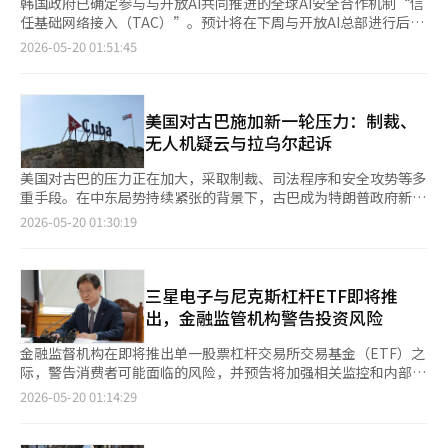
韩国政府已确定参与与开放AI共同推进的全球AI安全合作机制“信
任基础网络接入（TAC）”。预计将在下周与开放AI总部进行后续
协商，最终确定TAC的参与范围和运营方式。 19日，业界消息
2026-05-20 01:51:45
称，科学技术信息通信部（科技部）将在下周与开放AI会面，具体
化TAC合作方向。科技部高层表示：“虽然尚未最终确定，但在大
方向上已达成共识，具体细节将通过与开放AI首席战略官杰森·权
的会谈进行推进。” 在前一天举行的开放AI安全实务研讨会上，公
美国对古巴施加新一轮压力：制裁、
私部门对TAC合作的必要性达成了较大共识。科技部相关人士表
无人机疑云与拉乌尔起诉
示：“此次研讨会是应开放AI方面的请求而举行的，我们对此持积
极看法。” TAC参与者将获得有限访问开放AI安全专用AI模型的权
美国对古巴的压力正在加大，采取制裁、司法程序和安全攻势等多
限。目前，CrowdStrike、Palo Alto Networks、Cloudflare、
重手段。在中东局势持续紧张的背景下，古巴成为特朗普政府新的
Fortinet、Akamai、Zscaler等全球安全企业已参与TAC，并将开
施压目标。 根据美国财政部海外资产控制办公室（OFAC）18日的
2026-05-20 01:30:19
放AI模型与其安全系统进行整合和应用。 政府加快TAC合作的背景
消息，美国政府已将古巴国家情报局（DI）及9名古巴高级官员列
分析认为，国际AI安全秩序的建立是主要原因。 根据软件政策研究
入特别制裁名单。这些官员包括通信部、能源部、司法部部长及军
所的资料，美国白宫正加强将AI与网络安全作为国家安全战略进行
方和情报机构相关人员。 被制裁者在美国的资产将被冻结，并禁
综合管理的举措，保护AI模型、数据中心和安全体系本身作为核心
止与美国个人和企业进行交易。这次制裁是特朗普总统于本月1日
三星电子与尼克斯杠杆ETF即将推
资产的趋势愈加明显。 美国正在推进基于AI的安全威胁检测与防御
签署的针对古巴行政命令的延续，该命令允许对与古巴核心国有企
出，金融监管机构警告投资风险
体系建设，同时扩大高安全性AI数据中心，推动AI安全内嵌化和AI
业进行交易的外国金融机构和企业实施制裁，甚至将与古巴有交易
漏洞信息共享体系的建立。 专家们对TAC合作在增强国内网络威胁
的第三国企业也纳入制裁风险之中。 在司法方面，消息称美国司
金融监督机构在即将推出单一股票杠杆交易所交易基金（ETF）之
应对能力方面持积极评价。顺天乡大学信息安全学系教授严亨烈表
法部正在准备对古巴前国家委员会主席拉乌尔·卡斯特罗提起诉
际，警告消费者可能面临的风险，并预告将加强相关监控和内部控
示：“通过与开放AI的信息共享，获取漏洞信息和补丁方式，将有
讼，涉及1996年民间救援组织“兄弟救援”飞机被击落事件。拉
制。 根据19日金融监督机构的消息，前一天李灿镇金融监督机构
2026-05-20 01:14:29
助于阻止基于AI的攻击代码和提升安全应对体系。” 他还指
乌尔是菲德尔·卡斯特罗的弟弟，也是古巴革命的象征性人物。
长主持召开了第二次消费者风险应对协商会，讨论了近期金融消费
出：“不过，需谨慎对待单独建立新的威胁应对组织，目前韩国互
在安全领域，古巴的威胁也被进一步凸显。媒体报道称，古巴自
者面临的风险因素及应对措施。 金融监督机构指出，近期国内股
联网振兴院（KISA）已在运营网络威胁信息分析与共享（C-TAS）
2023年以来从俄罗斯和伊朗获得了超过300架军用无人机。此外，