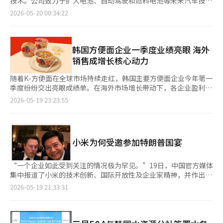
技术。公司致力于扩大电池、自动驾驶和燃料电池等未来汽车技术
力度。在金融监督机构推动ETF广告制度改进的背景下，金融投资
畜产品进入农场。”※ 本报道经人工智能（AI）系统翻译与编辑。
源-产业集群（SEIC）”的实际实施案例。 SEIC模型的结构是将发
的研发成果，同时将奖项范围扩大至全球研究中心，加快知识产权
2026-05-20 00:34:22
协会计划从7月起对主要资产管理公司的YouTube ETF广告视频进
电厂生产的电力供应给附近的工业园区和AI数据中心。SK集团基于
（IP）获取战略的步伐。 19日，现代汽车与起亚在位于京畿道华
行常态监测。这被视为对近期在快速扩张的ETF市场中，围绕
此战略，计划在越南当地建立结合电力、先进产业和AI基础设施
城的南阳研究所举办了内部专利竞赛活动——‘2026发明日’。 今
YouTube和金融影响者的夸大和误导广告争议的后续措施。 李灿
的“韩国式AI全栈”价值链。 业界普遍认为，该项目不仅是海外发
年是发明日活动的第17届，旨在挖掘研究人员的创新技术理念和优
镇表示：“在股市波动持续的情况下，金融公司若继续鼓励过度借
电项目，还与越南的产业升级战略密切相关，是一项大规模基础设
秀发明，提前获取未来核心技术，并扩大全球专利竞争力。 现代
韩国方便面企业一季度业绩亮眼 海外
贷和杠杆投资，或某些金融影响者扰乱资本市场的行为，我们将保
施建设。最近，越南政府加快了对AI、半导体和数据中心等先进产
汽车与起亚对去年内部申请的3074项发明专利和项目进行了评
销售成增长核心动力
持高度警惕并采取应对措施。”※ 本报道经人工智能（AI）系统翻
业的培育，而稳定的电力供应基础设施已成为关键任务。 SK集团
估，最终选出58项量产应用专利、9项优秀专利和2项优秀i-LAB项
译与编辑。
为获得此次项目合同，积极扩大与越南政府的合作。集团董事长崔
目。 量产应用专利部分主要评估对实际车辆开发和产品性能提升
随着K-方便面在全球市场持续走红，韩国主要方便面企业今年第一
泰源及管理层与越南最高领导层多次会面，阐述SEIC模型的方向，
有贡献的技术。代表性获奖案例包括“含无臭微生物的气味防止组
季度纷纷交出亮眼成绩单。在海外市场增长带动下，各企业盈利能
并推动国家创新中心（NIC）的合作。 当天的开工仪式上，SK创新
合物”和“车辆电池冷却系统”。 汽车行业分析认为，随着电动
力明显改善。不过，业内也指出，从第二季度开始，中东地缘政治
2026-05-19 23:23:55
首席执行官崔亨旭与越南中央及地方政府官员、财团主要人士等
车的普及，电池热管理技术的重要性日益增加。电池温度控制性能
风险、原材料价格上涨以及涨价受限等因素可能集中显现，企业经
300余人出席。 应安省人民委员会主席博忠表示：“Quynh项目不
被认为直接影响充电效率、续航里程和安全性等因素。 在优秀专
营压力或进一步加大。 据金融监督院电子公示系统19日数据显
仅对应安省重要，对越南国家能源战略也至关重要。我们将积极支
利部分，自主驾驶和燃料电池领域的技术获得了最佳奖。现代汽车
示，农心今年第一季度合并基准销售额为9340亿韩元（约合人民
持项目按照政府提出的商业运营时间表推进。” 崔亨旭表
与起亚根据专利性、独创性和技术前瞻性等标准，选出了考虑
币42亿元），营业利润为674亿韩元，分别同比增长4.6%和
示：“此次开工将成为解决越南电力短缺和构建先进产业生态系统
小米为何受邀参加特朗普国宴
DCAS（驾驶员控制辅助系统）监管项目的车道变更策略和燃料电
20.3%。尽管韩国本土销售下滑，但美国、中国、日本等海外市场
的起点，我们将与PV Power和NASU等合作伙伴紧密合作，力争实
池车辆性能恢复驾驶方法作为最佳专利。 DCAS是指基于驾驶员辅
增长带动海外法人销售额同比增长23.1%。其中，中国销售额同比
现2030年商业运营目标。” SK创新相关人士表示：“SEIC模型不
助的先进驾驶系统。目前，全球整车制造商正在进行2级+水平的自
增长19.6%，欧洲法人也实现372亿韩元销售额。 三养食品则在海
“一个企业如此受到关注的情况极为罕见。”19日，中国官方媒体
仅仅是建设一座发电厂的概念，更是与地区产业基础和基础设施共
动驾驶技术提升竞争，并加大对车道变更和驾驶判断算法开发的投
外需求扩大带动下刷新季度最高业绩。其第一季度销售额和营业利
集中报道了小米的技术创新、国际开放性及企业家精神，并作出如
同建设的重要意义。尤其是在越南这样大城市外地区基础设施相对
资。 与燃料电池车辆相关的技术也因氢能出行的扩大而变得愈发
润分别同比增长35%和32%，海外销售额同比增长38%。尤其是
此评价。 中国官方新华社旗下社交媒体账号“牛弹琴”指出，今
2026-05-19 21:33:31
不足的地方，建设发电厂的同时，还需考虑产业和生活基础的共同
重要。氢燃料电池车在长期运行过程中可能出现性能下降，因此保
欧洲市场销售额同比暴增215%，美国和中国市场销售额也分别增
年以来，西班牙总理桑切斯、阿布扎比王储哈利德·本·穆罕默德
发展。” 他还指出：“海外能源项目模型会因国家和地区特性而
持效率的技术获取被认为是关键任务。 今年的活动中，海外研究
长37%和36%。 不倒翁同样延续业绩改善趋势。其第一季度销售
·阿尔纳哈扬、德国总理梅尔茨、新加坡资深部长李显龙、台湾国
有所不同，不能一概而论。在越南，中央政府和地方政府的协商及
所奖项也新增设立。美国技术研究所（HATCI）凭借“远程拖车检
额与营业利润分别同比增长3.7%和3.3%，海外销售额增长9.6%，
民党主席朱立伦等外国领导人相继访问了小米工厂。 尤其是在特
审批过程也非常重要，因此需要考虑地区共生和基础设施扩展的项
测与路径规划系统”技术获得海外研究所奖。 现代汽车与起亚在
海外销售占比扩大至11.5%。 业内认为，全球韩国食品热潮、高汇
朗普总统于13日至15日访华期间举行的国宾晚宴上，小米董事长