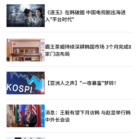
配收入的活跃老年群体和多代家庭游客的7天以上长住需求也出现
了两位数的增长，这为地方小城市旅游的复兴带来了积极信号。
《逐玉》在韩破圈 中国电视剧出海进
◆ 全球最高水平的技术接受度……压倒性的“连接旅行” 盖雷罗
入"平台时代"
总监指出，2026年旅游趋势的核心是“高价值旅游”和“超个性
化体验”，这与韩国市场的高创新技术接受度密切相关。
Booking.com的数据显示，69%的韩国游客在旅行中使用了AI，
远高于全球平均水平19个百分点。亚太地区消费者中，95%对AI
的使用表示期待，93%希望未来的旅行中能搭载AI功能。 尤其是
霸王茶姬持续深耕韩国市场 3个月完成8
Booking.com自20年前建立的单一应用程序基础的一站式服
家门店布局
务“连接旅行（Connected Trip）”在韩国的成效显著。一次性
预订航班、住宿、活动等三个以上要素的使用率，韩国（26%）远
高于全球平均水平（17%），证明了市场的高端化。 盖雷罗总监
强调：“我们的使命不仅是吸引海外游客，更是为整个地方社区提
供可持续发展的基础。我们将积极与韩国政府及相关机构进行讨
【亚洲人之声】"一夜暴富"梦碎！
论，将愿景变为现实。”※ 本报道经人工智能（AI）系统翻译与编
辑。
消息：王毅有望下月访韩 与赵显举行韩
中外长会谈