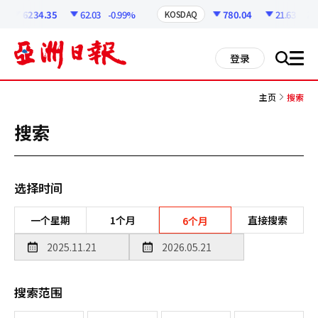
코
인
6234.35
62.03
-0.99%
780.04
21.63
-2.7
KOSDAQ
정
보
all
登录
搜
men
索
主页
搜索
搜索
选择时间
一个星期
1个月
直接搜索
6个月
搜索范围