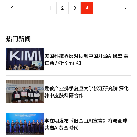
萨斯在乐天世界大厦运营的CONNECT TO。这一展厅将车辆展
盖驾驶席、副驾驶席、前排侧气囊、前排中央气囊、侧帘式气囊以
示、试驾体验、咖啡店和文化内容有机结合，访客可以在展厅内自
上
4
下
1
2
3
及后排侧气囊，全面强化对驾驶员与乘员的保护。 此次推出的比
由活动。此外，展厅特别与青年农夫发掘·扶持项目“Lexus
亚迪SEAL后驱系列共分为两种配置，分别为比亚迪SEAL RWD与
Young Farmers”合作，提供有机原料制作的饮品和点心，展现出
一
比亚迪SEAL RWD Plus。其中，比亚迪SEAL RWD在保留
汽车展厅与环保理念的创新融合。展厅空间设计也充分考虑顾客体
CTB（Cell-to-Body）车身结构、前双叉臂悬架、打孔制动盘及
验，通过运营各类展览及文化项目，使访客在看车的同时品鉴多元
页
230kW动力输出等核心机械素质的基础上，进一步突出产品的实用
文化。 此外，今年初进入韩国市场的比亚迪也顺应这一趋势，8月
热门新闻
性。比亚迪SEAL RWD Plus则在动力系统、悬架形式及电子儿童锁
在首尔麻浦开设BYD Breeze，该复合型展厅同样运营咖啡店。一
等部分配置有所差异，但整体舒适性与便利配置已达到旗舰车型比
层为汽车展区与咖啡店的复合型空间，让顾客在品尝饮品的同时参
亚迪SEAL Dynamic AWD的水准，为消费者提供接近高端四驱版
观车辆；二层则设有咨询与品牌体验区。这种布局使享用咖啡的顾
美国科技界反对限制中国开源AI模型 黄
本的驾驶体验。 在售价方面，比亚迪SEAL RWD官方指导价为
客轻松接触到车辆，并在需要时进行购车咨询。 为应对这一趋
仁勋力挺Kimi K3
3990万韩元（约合人民币19万元），比亚迪SEAL RWD Plus为
势，韩国本土品牌早已开始布局。现代汽车于2011年在汝矣岛展
4190万韩元（均为未包含电动车购车补贴及税费减免前价格）。
厅与咖啡品牌“The Coffee Bean”合作推出“Shop in
若叠加国家及地方电动车补贴，两款车型的实际购入价格均有望下
Shop”主题汽车展厅。不过，运营模式与现代、比亚迪的自主策
探至3000万韩元区间，价格竞争力进一步凸显。 比亚迪韩国方面
划不同，现代汽车采用向咖啡品牌出租部分展厅空间的方式运营。
表示，此次后驱版本的推出，旨在满足韩国消费者在不同驾驶环境
此类展厅在市场反响热烈。分析认为，过去访问4S店会产生一定的
爱敬产业携手复旦大学张江研究院 深化
下对续航里程与性能平衡的需求，同时进一步扩大SEAL系列在当
心理负担，如今可以在咖啡店挑选车辆，使看车体验轻松无压力。
韩中皮肤科研合作
地市场的占有率。未来，比亚迪韩国将持续升级产品与服务体验，
业内人士表示：“汽车展厅与咖啡店的有机结合是拓宽消费者规模
加快在韩国电动车市场的布局步伐。
的战略转型，未来展厅将从传统销售店进一步转变为品牌体验空
间。”
李在明发布《旧金山AI宣言》将与全球
共启AI黄金时代