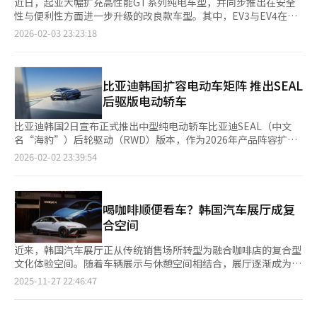
近日，起亚大幅扩充高性能GT系列纯电车型，并同步推出在安全
性与便利性方面进一步升级的改良款车型。其中，EV3与EV4在叠
加政府及地方补贴后，购车价格在3200万韩元（约合人民币15.3
2026-02-03 23:23:18
万元）区间，与中国电动汽车相比，也具有可观的价格竞争力。
起亚于2日正式发布EV3、EV4以及EV5的高性能版本——“The
Kia EV3 GT”“The Kia EV4 GT”“The Kia EV5 GT”，并同时
推出EV3、EV4以及EV9年度改良款车型。 起亚GT系列采用双电机
比亚迪韩国扩容电动车矩阵 推出SEAL
系统，主打强劲的动力性能与运动化驾驶体验。高性能GT车型搭
后驱版电动轿车
载可提前识别路况、并自动调节悬架阻尼，从而提升乘坐舒适性的
预览式电子控制悬架，以及虚拟换挡系统、动态扭矩矢量控制等配
比亚迪韩国2日宣布正式推出中型纯电动轿车比亚迪SEAL（中文
置，进一步强化了车辆在敏捷性与稳定性的表现。 同期推出的
名“海豹”）后轮驱动（RWD）版本，作为2026年产品阵容扩展
2026款EV3与EV4在不调整售价的情况下，全面提升了安全与便利
的首款车型，通过更具竞争力的配置与价格，提升韩国消费者的购
2026-02-02 23:39:54
配置，包括将防止驾驶员误踩加速踏板的“踏板误操作安全辅
买可及性。 此次新上市的比亚迪SEAL后驱车型搭载最大功率
助”及“加速限制辅助”列为标配。EV3售价区间为3995万至
230kW（约313马力）的后置单电机，最大扭矩达360牛顿·米，
4895万韩元，EV4为4042万至5031万韩元，EV9为6197万至7917
从静止加速至时速100公里仅需5.9秒，兼顾动感驾驶性能与日常实
万韩元。若计入政府及地方补贴，EV3与EV4的实际购车价约为
用性。车辆配备82.56kWh的比亚迪刀片电池，依据韩国环境部标
喝咖啡顺便看车？韩国汽车展厅成复
3200万韩元起，EV5约为3400万韩元起，EV9则从5800万韩元区
准，单次充电续航里程可达449公里，有效缓解长途出行的续航焦
合空间
间起步。 起亚在提升电动车产品力与价格竞争力的背后，正面临
虑。 在技术层面，比亚迪SEAL基于比亚迪自主研发的e-Platform
中国电动车品牌的强势进攻。与EV3形成直接竞争的比亚迪ATTO
3.0打造，搭载全球首创的8-in-1高集成电驱系统及高效热泵系
近来，韩国汽车展厅正从传统销售场所转型为融合咖啡店的复合型
3，在补贴后实际售价约为2900万韩元后段。比亚迪当日还在韩国
统，即使在低温环境下也可实现400公里的认证续航表现，进一步
文化体验空间。随着车辆展示与休憩空间相结合，展厅逐渐成为休
市场推出海豹系列两款后轮驱动版本，官方售价分别为3990万韩
提升能源效率与冬季实用性。 安全与智能辅助配置方面，新车标
闲场所。 据汽车业界27日消息，雷克萨斯、比亚迪、现代汽车等
页
2025-11-27 22:46:47
元和4190万韩元，叠加补贴后，实际购车价分别约为3700万韩元
配多项先进驾驶辅助系统，包括前方碰撞预警与紧急制动、车道偏
整车企业近期相继开设与咖啡馆相结合的汽车展厅，这类展厅侧重
和3900万韩元区间。
离预警、盲区监测，以及可同时支持车道居中与车距控制的智能巡
点为客户体验，而非销售本身。 其中，最具代表性的展厅为雷克
一
航控制系统（ICC）。被动安全方面，车辆共配备9个安全气囊，涵