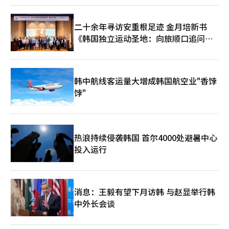
二十余年寻访安重根足迹 金月培新书
《韩国独立运动圣地：向旅顺口追问历
史》出版
韩中航线客运量大增成韩国航空业"香饽
饽"
热浪持续侵袭韩国 首尔4000处避暑中心
投入运行
消息：王毅有望下月访韩 与赵显举行韩
中外长会谈