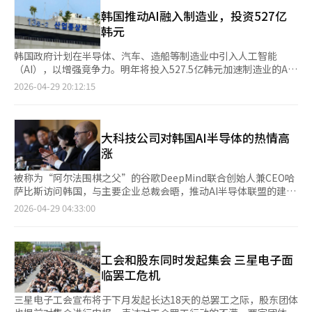
然而，特朗普政府声称在与伊朗的停战状态下，这个“60天时
着北岸，而阿联酋则在南岸运营港口和能源运输网络。富查伊拉是
人员的行为。许多员工不愿持有公司股票，倾向于在行使股票期权
钟”停止。国防部长皮特·海格塞斯在参议院听证会上表示，“在
韩国推动AI融入制造业，投资527亿
绕过霍尔木兹海峡风险的战略港口，但同时也在伊朗的导弹和无人
后立即兑现，因为他们比任何人都更了解剩余索取权的波动性和风
停战状态下，60天计时停止”。批评声不断。在海上封锁和军事压
韩元
机的打击范围内。在中东，地理就是命运。从韩国的角度看，阿联
险。选择稳定工资的劳动者不愿承担剩余的风险是合理的。国家也
力持续的情况下，能否视为非战争状态？国际法上，封锁被视为战
酋是中东扩展的基地，作为先进城市和投资国家，但其国土正面临
处于相同结构中。国家提供教育、基础设施、法治等社会资本，并
争行为。美国内部不仅民主党，部分共和党议员也持怀疑态度。然
韩国政府计划在半导体、汽车、造船等制造业中引入人工智能
着伊朗这个庞大的波斯国家。因此，阿联酋在强烈反对伊朗的同时
通过税收获得回报。公司税和所得税是已约定的份额。若国家想要
而，将特朗普政府的逻辑简单解读为“无视法律”会忽略本质。他
（AI），以增强竞争力。明年将投入527.5亿韩元加速制造业的AI
却不越过战争的门槛，正是因为这一点。中东的小国并非仅凭勇气
剩余索取权，可以通过主权财富基金购买股票。实际上，国民年金
们的逻辑更具战略性和现实主义。首先，华盛顿不认为此次事件是
转型。产业通商部29日宣布，将推进“AI工厂领军项目”，支持行
2026-04-29 20:12:15
生存，而是凭借平衡感生存。伊朗与阿联酋关系的根源在于宗派问
公团就是通过这种方式获得剩余。欧洲的经验提供了重要教训。强
新的侵略战争。从美国的角度看，伊朗不仅是中东国家，更是可能
业特化制造AI技术的开发和普及，以及AI机器人、设施和设备的引
题。伊朗是什叶派革命国家。自1979年伊斯兰革命以来，伊朗将
调利益相关者资本主义的欧洲在过去几十年中在投资和创新方面落
威胁全球能源动脉霍尔木兹海峡的战略变量。大量世界原油通过的
入。此项目旨在应对生产人口减少和潜在增长率下降等问题，同时
自己定义为一个拥有革命理念的国家，而不仅仅是一个民族国家。
后，在全球科技企业竞争中败北。相反，美国尽管存在缺陷，但通
海峡一旦动荡，全球经济将受冲击。美国将其定义为维护国际海上
考虑到全球供应链不稳定、地缘政治风险和技术霸权竞争加剧，制
相反，阿联酋和沙特等海湾君主国则基于逊尼派君主秩序。伊朗自
过资本的有效分配获得了技术霸权。理论最终通过结果得到验证。
秩序和能源安全的威慑行动。美国的逻辑是：“如果我们不行动，
造业的技术实现和大规模生产能力变得更加重要。产业部计划通过
大科技公司对韩国AI半导体的热情高
称是“抵抗西方和犹太复国主义的中心”，而海湾君主国则将伊朗
结论是，股东资本主义并不完美，但替代方案也未得到充分验证。
全球经济将付出更大代价。”特朗普阵营更进一步。现代安全环境
该项目开发和普及行业特化的制造AI技术，引入AI机器人、设施和
涨
视为“可能动摇其体制的革命输出国”。然而，宗教只是表面，实
解决方案在于制度的精细化，而非理论的颠覆。通过调整税制、分
不同于冷战时代。网络战、无人机、非对称力量、海上封锁威胁在
设备，推动制造业的AI大转型（M.AX）。项目将针对紧急性和影响
际上是权力和安全的问题。伊朗对阿联酋说“你们不能成为美国和
红、劳动分配结构来实现平衡是现实的解决方案。资本主义的核心
数小时内瘫痪市场和供应链。在这种情况下，等待国会的长期讨论
力大的行业和工艺，选择32个课题，并根据行业需求提供多样化支
被称为“阿尔法围棋之父”的谷歌DeepMind联合创始人兼CEO哈
犹太复国主义者的巢穴”，听起来像是宗教谴责，但核心是军事警
是激励机制，承担风险者获得回报的结构一旦动摇，整个系统就会
和批准程序不符合现实。这就是总统需要迅速军事指挥权的原因。
持，包括大中小企业合作型、数据和AI模型委托型等。具体而言，
萨比斯访问韩国，与主要企业总裁会晤，推动AI半导体联盟的建
告。伊朗最害怕的就是阿联酋成为美国和以色列的情报、反导和海
动摇。最终，三星电子300万亿韩元的争论不是数字问题，而是关
实际上，美国宪政史已经朝这个方向发展。越南战争后，国会制定
项目将以五种类型运营，包括大企业与中小企业共享AI模型的“大
立。韩国在全球AI生态系统中的地位迅速上升。 据产业界消息，三
上行动基地。此外，波斯与阿拉伯之间的历史紧张关系也交织其
2026-04-29 04:33:00
于资本主义语法的哲学问题。股东获得剩余不是特权，而是契约，
《战争权力法》限制总统权力，但历届总统在利比亚、叙利亚、伊
中小合作型”，以及向政府开放和委托数据和AI模型的“数据和AI
星电子会长李在镕在三星电子总部与哈萨比斯进行了非公开会谈，
中。伊朗是拥有古代波斯帝国记忆的国家。在阿契美尼德、萨珊、
是责任。盈余为正时获得者，盈余为负时首先吸收者。这是股份公
拉克、阿富汗等地未经国会明确宣战多次进行军事行动。美国霸权
模型委托型”，以及仅由AI运营的全栈AI工厂“全栈PoC”等。新
讨论了AI芯片设计合作及利用谷歌Gemini扩展设备端AI的方案。
萨法维、卡扎尔、巴列维和伊斯兰共和国的漫长历史中，伊朗自视
司制度的基本原理。一旦模糊这一简单原理，资本会萎缩，企业会
的现实比法律条文更快。国际社会感到不安的原因也很明显。美国
课题公告将于2月6日至3月9日进行，详细信息可在“跨部门综合
三星电子在存储和代工方面的优势使其成为谷歌DeepMind定制AI
为文明的中心，而非中东的边缘国家。阿联酋是1971年独立的现
变成斗争的场所，最终代价由整个社会承担。没有风险的回报是不
批评中国和俄罗斯的实力外交，同时自己却行使“例外权力”。但
研究支持系统”网站上查看。产业部将于下月7日下午2点在JW万
芯片的理想合作伙伴。SK集团会长崔泰源也与哈萨比斯会面，探
工会和股东同时发起集会 三星电子面
代国家，但通过金融、港口、能源、航空、投资和先进城市战略，
存在的。没有责任的权利是无法持续的。资本主义的本质很简单：
华盛顿的视角不同。美国视自己为国际秩序的最终保障者。换言
豪东大门广场举行项目说明会，面向制造企业、AI企业和研究机
讨AI基础设施建设合作。同日，现代汽车集团会长郑义宣和LG集
迅速成为全球重要的国家。波斯的深厚文明国家与阿拉伯的新兴商
临罢工危机
谁准备好首先承受损失。正义不是在分配中完成，而是在承诺中开
之，美国既是“规则的适用对象”，又是“为防止规则崩溃而行动
构。说明会将介绍新课题公告内容、课题建议书（RFP）规划意图
团会长具光谟也与哈萨比斯会晤，探索在半导体、移动、通信和机
业国家在波斯湾相对而立。两者无法完全忽视对方，也无法完全信
始。※ 本报道经人工智能（AI）系统翻译与编辑。
的国家”。这就是当今美国霸权的根本困境。问题在于市场比法律
及评选计划，并通过问答环节收集现场意见，提高研究人员的理解
器人领域的合作机会。 谷歌DeepMind专注于开发具有人类水平智
任对方。更深层次的火药桶是阿布穆萨岛、大通布岛和小通布岛问
三星电子工会宣布将于下月发起长达18天的总罢工之际，股东团体
条文更冷酷。全球经济已在支付战争成本。油价和海运费不稳定，
度，鼓励积极参与项目。产业部相关人士表示：“制造业和产业竞
能的通用人工智能（AGI）。三星电子的智能手机已搭载其AI模型