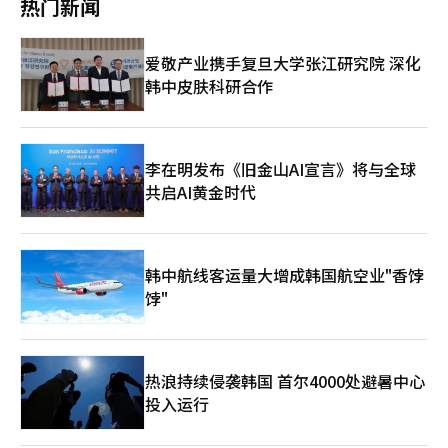
热门新闻
景之一是与周爱宝的时光。在尹奉吉义举后，白凡因躲避日本的追
当地稳定生产和提升高附加值研发能力提供了支持。越南同样迫切
这一点也令人印象深刻。相信韩国将基于李在明总统的领导力量，
的意义。首先，阿联酋是能源安全的伙伴。韩国是一个高度依赖能
捕而隐匿，周爱宝作为中国女船工出现在他身边。两人像夫妻一样
需要与韩国的技术联盟。越南凭借丰富且年轻的劳动力实现了快速
为区域和世界和平作出贡献。 苏林还表示，越南在追求多边外交
源进口的国家，中东局势动荡时，物价、工业生产、贸易平衡和汇
共同生活。 作家写道：“在船上与老师共度夜晚，周爱宝陷入沉
增长，但现在希望超越简单制造业，迈向高科技产业国家。韩国的
政策和全方位的国际和平的过程中，一直珍视与韩国的关系，希望
率都会受到压力。与阿联酋的合作不仅确保了原油和天然气的稳定
爱敬产业携手复旦大学张江研究院 深化
思。她感受到这个话语不多、情感不外露的人的内心深处，隐藏着
经济增长模式和世界顶级的半导体、电池、AI技术是越南理想的学
两国加强战略互信，扩大务实合作。在相互关切和地区及国际问题
供应，还可以扩展到氢能、可再生能源、核电和碳减排领域。其
一位越过大山的人的艰辛过去。表面上是干涸的日子，但在共同的
韩中皮肤科研合作
习对象。两国的利益在此完美契合。韩国借助越南的增长潜力，确
方面，我已做好与韩方对话和倾听的准备。
次，阿联酋是韩国国防产业在中东的基地。中东国家因伊朗的导
时光中，感受到同样的流动。” 这一场景将白凡从伟人降至人
保新市场和稳定的供应链，而越南则以韩国的技术为基础，加快产
弹、无人机威胁、海上安全不安和城市防空需求，对国防现代化非
类，展现了他在革命者之前，首先是一个男人和一个人的事实。
业结构升级，形成“双赢”局面。此次合作的核心是由韩国的官方
常关注。韩国可以基于性价比、交货期和技术可靠性扩大国防合
伟大的人越是孤独。 另一个重要场景是关于“饭”的描述。“饭
发展援助（ODA）设立的VKIST。VKIST作为两国技术合作的枢
作。第三，阿联酋是韩国企业进入中东、非洲和南亚的跳板。通过
是天赐的食物。由大地的力量和人类的汗水所制成的饭，像天一样
纽，将建立与越南当地大学、研究所和产业园区的合作网络，推动
李在明发布《旧金山AI宣言》将与全球
迪拜和阿布扎比，韩国企业可以连接沙特、卡塔尔、阿曼、科威
拯救生命。饭是顺理成章的，因此值得感恩。” 这句话展现了白
韩国先进技术和经验在越南的传播。论坛期间，在AI、太空、量子
特、埃及、印度和东非。然而，韩国不应仅仅将阿联酋视为“良好
共启AI黄金时代
凡思想的核心。在伟大理念之前，人类的基本需求，喂养饥饿者的
等核心领域签署了10项合作协议，显示出合作已取得具体成果。副
的市场”。阿联酋是机遇之地，同时也是风险的交汇点。一旦伊朗
责任，首先是人性。寻找国家的事业最终也应是拯救生命的事业。
总理裴景勋表示：“韩国和越南需要在牢固的信任关系基础上，建
直接施压阿联酋，韩国企业的施工现场、物流网络、原油运输、金
因此，白凡并不是一个政治家，而是站在伦理的最前线的人。 为
立共同成长的科技战略伙伴关系。通过结合韩国的高科技实力和越
融交易和保险费用也会受到影响。随着韩国与阿联酋在国防和能源
了阻止南北分裂，他决定前往平壤。所有人都预料到失败，结果也
南的增长潜力，创造出引领未来的全球创新。”此次总体规划不仅
合作的加强，伊朗可能会将韩国视为美国、以色列和海湾阵营的一
确实失败了。然而，他说：“如果我去北韩失败，就会留下失败的
韩中航线客运量大增成韩国航空业"香饽
是简单的双边合作，更是两国在快速变化的世界经济秩序中共同生
部分。因此，韩国的中东战略不应成为单方面倾斜的外交。应在与
记录，而这样的尝试如果不断发生，总会有人超越这个失败。”
存和繁荣的未来生存战略的核心支柱。※ 本报道经人工智能（AI）
饽"
阿联酋深化战略合作的同时，保持与伊朗的外交渠道。利用沙特与
这句话展现了当今政治所失去的尊严。首先考虑的不是成功的可能
系统翻译与编辑。
阿联酋的竞争，但不应卷入任何一方的情绪。与以色列的技术合作
性，而是该做的事情。不是利益，而是责任。白凡正是这样一位领
是必要的，但也不能忽视阿拉伯和伊斯兰世界的情感。韩国与阿联
导者。 他将分裂视为“意识形态的问题”，而非“时间的问
酋未来的方向是明确的。首先，能源安全合作应从传统的原油进口
题”。他知道不见面就会引发战争，时间流逝仇恨会成为体制。因
扩展到未来能源的共同战略。基于巴拉卡核电站的成功经验，合作
热浪持续侵袭韩国 首尔4000处避暑中心
此，他去了，明知会失败也要去。这就是白凡。 最终在京桥场。
范围应扩大到核电运营、维护、人才培养、小型模块核电、氢能生
投入运行
1949年6月26日，白凡在首尔京桥场被陆军少尉安斗熙的子弹击
产、碳捕集和电网稳定等方面。阿联酋是能源生产国，而韩国则拥
倒。在他梦寐以求的国家中心被杀，历史最残酷的讽刺。 小说并
有能源技术和工业制造能力。两国携手，将在中东的能源转型市场
没有夸大这一场景，而是以平静的笔调书写，因此更显可怕。“凶