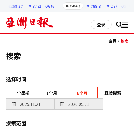
코
인
6258.57
37.81
-0.6%
798.8
2.87
-0.36%
KOSDAQ
정
보
all
登录
搜
men
索
主页
搜索
搜索
选择时间
一个星期
1个月
直接搜索
6个月
搜索范围