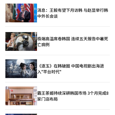
中形成强大的组合。其次，国防合作应从单纯的武器销售转向共同
手用枪夺走了生命（白凡），但打破的窗户外，聚集在一起痛哭的
的安全生态系统。阿联酋面临的威胁并非传统的坦克战，而是无人
村民的眼泪却无法被夺走。” 这一句话道出了所有。 枪可以杀
消息：王毅有望下月访韩 与赵显举行韩
机、导弹、海上无人系统、网络攻击和港口、炼油设施的恐怖袭
人，但无法杀死历史。 当时首尔人口为140万，其中124万人前来
中外长会谈
击。韩国在天宫、雷达、防空、舰艇、无人系统、网络安全和综合
吊唁。这不仅仅是数字，而是民心的见证。人民知道，谁是真正为
指挥系统等方面有很大的合作空间。然而，韩国应谨慎使用看似攻
国家而活的人。 白凡在政治上失败了，未能阻止分裂，未能掌握
击性的军事同盟表述。应帮助阿联酋增强防御能力，但避免被视为
权力，最终被暗杀。然而，历史更长久地记住那些虽然失败但不妥
针对伊朗的战争联盟，这需要外交上的克制。第三，应精心设计利
协的人，而非成功的政治家。 他虽然失败，却没有屈服。 他所说
用CEPA进行的产业合作。仅仅看关税减免的效果是狭隘的。阿联
的文化强国论在今天显得更加迫切。“我所希望的国家，唯一无尽
极端高温席卷韩国 连续五天报告中暑死
酋是中东的物流、金融、展览、认证和投资平台。韩国中小企业和
渴望的就是高尚文化的力量。” 白凡并不希望一个以强大军事力
亡病例
中型企业应通过阿联酋进入哈拉尔市场、阿拉伯语市场和非洲市
量压迫他国的国家。他希望的是一个不压迫任何人，也不被任何人
场，政府与民间应共同建立支持体系。K-内容、在线游戏、医疗、
压迫的有尊严的国家。在今天BTS和K文化影响全球的时代，我们
教育、智慧城市、安全、食品、美容、医疗保健、建筑材料和环保
终于开始理解白凡的这句话。 文化不是装饰，而是存在的方式。
技术等领域，应将CEPA转变为实质性的出口平台。第四，应对阿
不是强大的国家，而是美丽的国家。这就是白凡的梦想。 现在剩
联酋OPEC退出后的能源市场波动做好准备。阿联酋在OPEC外获
《逐玉》在韩破圈 中国电视剧出海进
下的问题只有一个：我们该如何纪念白凡。建造纪念馆是必要的，
得生产扩大的自由，短期内可能会带来供应增加的预期。然而，沙
入"平台时代"
树立雕像也是必要的，但更重要的是让他的精神在今天的生活中活
特的竞争、伊朗战争风险、霍尔木兹不安和美国页岩油的竞争交织
着。 恢复政治为责任的伦理，而非权力的技术。重建经济为共同
在一起，可能会导致油价剧烈波动。韩国应加强与阿联酋的长期供
体的尊严，而非贪婪的胜利。将教育还原为人性的训练，而非竞争
应合同、战略储备、共同储存设施、原油和天然气互换、应急物流
的工具。这才是真正的追悼。 东亚如今依然不安。朝鲜半岛的分
路线的协商。能源的价值在于安全，而非价格。虽然在价格低时购
裂、美中霸权竞争、与日本的历史冲突、中东和乌克兰战争，世界
霸王茶姬持续深耕韩国市场 3个月完成8
买也很重要，但在危机时不被切断更为重要。第五，韩国外交应通
再次动荡于力量的秩序中。然而，白凡在问： 是用力量统治，还
家门店布局
过阿联酋解读中东的新秩序。过去的中东以沙特为中心，伊朗为对
是用文化共存？ 圣经说：“使人和睦的人有福了，因为他们必称
立面，美国进行管理。然而，现在的局势复杂得多。阿联酋在加强
为神的儿子。” 白凡的生活是这句话的历史实践。他为和平而
独立路线，沙特通过愿景2030推动工业国家转型，卡塔尔利用调
战，为正义而承受孤独，为自由奉献了自己的生命。 因此，白凡
解外交和天然气霸权，而伊朗在制裁下仍保持不对称的军事力量，