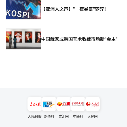
不是过去的人物，他仍然是未完的句子。 林顺满的《白凡躺在江
以色列则通过技术、信息和军事力量深入地区秩序。与此同时，中
山上》在这未完的句子上，问我们今天该写些什么。我们将站在哪
【亚洲人之声】"一夜暴富"梦碎！
国、印度、俄罗斯、欧洲和美国各自的利益也在介入。韩国应在这
一边？我们为了什么而活？我们能否在知道失败的情况下，仍然做
一复杂的棋局中关注结构，而非情感。最终，阿联酋的今天展示了
该做的事？ 白凡至今仍在静静地提问。江山仍在等待着他的答
中东的明天。与伊朗冲突但不切断关系。与沙特合作但不依赖。退
案。
出OPEC但在能源市场中不消失。与美国合作但增强自主性。与以
色列合作但保持阿拉伯身份。与韩国扩大经济合作，但共同承受战
争风险。这就是阿联酋复杂的计算。韩国应冷静地解读这一计算。
中国藏家成韩国艺术收藏市场新"金主"
将阿联酋视为战略伙伴是正确的。然而，战略伙伴关系并非单纯的
赞同关系，而是理解对方风险并在其中保护自身国家利益的关系。
阿联酋在受到伊朗攻击时仍不进行直接报复的原因，阿联酋为何退
出沙特主导的OPEC秩序，以及阿联酋为何通过CEPA与亚洲工业国
家携手，都是为了追求生存与繁荣的国家战略。中东看似永远是一
片火海，但其中流淌着冷静的计算。伊朗通过威胁扩大空间，沙特
通过石油和圣地的权威维持秩序，阿联酋则试图通过资本、技术和
港口抢占未来。韩国应在这一复杂的棋盘上制定务实的战略，而非
感性外交。与阿联酋深化合作的同时，管理伊朗风险，保持与沙特
的平衡，同时利用美国的安全网络和亚洲的经济网络。阿联酋并不
是伊朗的盟友，但也无法完全将伊朗视为敌人。阿联酋是沙特的兄
弟国，但不愿意成为沙特的下属伙伴。阿联酋是韩国的战略伙伴，
但也不是一个可以随意进入的安全地带。正是在这种矛盾与平衡
中，中东的真相显现。真理在于看到复杂的结构，而正义在于理解
人民日报
新华社
文汇网
中新社
人民网
小国的生存计算，自由则在于不被他人牵引，自主规划自己的道
路。现在，阿联酋正在做的正是这一点。韩国也应如此。