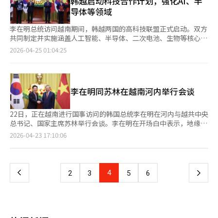
韩越启动科技合作计划，强化AI、半
框架在伊朗的军事压力下无法提供足够的保护，阿联酋将不再愿意
AMD、英伟达等主要客户近年来均将供应链稳定性纳入供应商评估
接削弱公司竞争力。三星的动摇与韩国产业的动摇息息相关，不仅
了解多少呢？ 正是在这个问题面前，作家林顺满的长篇小说《白
导体等领域
将国家命运寄托于形式上的团结。因此，阿联酋的OPEC退出具有
体系，因此三星电子一旦因罢工出现生产中断，可能直接影响其全
影响三星电子，还可能对合作伙伴、地方经济和国内股市产生连锁
凡躺在江山上》应运而生。这部作品不仅仅是一部历史小说，更是
三重意义。第一，沙特与阿联酋的战略分化。第二，OPEC中心的
球市场领先地位。 宋宪载将罢工成本分为“看得见的成
反应。 三星也不能免于责任。冲突发展至此是因为未能建立可信
对一个时代良知的复兴，是对今天我们的伦理审问。 林顺满是一
李在明总统访问越南期间，韩越两国的高科技联盟正式启动。双方
石油秩序的削弱。第三，阿联酋战略自主性的增强。阿联酋不再希
本”和“看不见的成本”两大类，后者包括信任资产流失、市场份
的沟通结构。需要反思奖金计算标准是否合理，管理层是否及时察
位出身于新闻界的作家。他曾在《国民日报》担任记者和编辑部主
共同制定并实施涵盖人工智能、半导体、二次电池、生物等核心技
望仅仅停留在“海湾的富裕小国”。它希望自主调节能源生产量，
额永久性损失、AI芯片竞争窗口期错失、核心人才流失、韩国资本
觉员工的失落感。尊重工会为谈判伙伴，并继续进行有原则的对话
任，花费近10年的时间进行资料收集和采访，最终完成了这部作
术领域的“科技创新合作总体规划”。这不仅是技术交流，更是韩
与美国、以色列、韩国、印度、中国、欧洲建立多层次的网络，成
2026-04-25 01:04:25
市场折价（Korea Discount）加剧等，造成的损失更持久且致
是必要的。特别是全球企业更应具备制度化管理内部冲突的能力，
品。因此，这部小说中没有虚构的人物，所有角色均为真实存在，
国在全球供应链重组中，与“后中国”关键节点越南共同打造未来
为中东的物流、金融、国防和技术中心。与伊朗对抗但避免全面战
命。 他强调，半导体技术只要落后一两年，就可能失去竞争力。
这也是竞争力的一部分。 工会也需保持冷静。强烈的斗争不一定
事件也完全基于史料和记录。虽然是小说，却比历史更深入地接触
增长动力的国家战略宣言。外交部和科学技术信息通信部于24日在
争，与沙特合作但不依赖，与美国合作但不完全依赖，这就是阿联
在英伟达、台积电、英特尔全力争夺AI半导体霸权之际，三星电子
带来好的谈判结果。若企业价值受损，最终工作岗位和补偿基础也
历史。 这部作品没有用华丽的辞藻来迷惑读者，句子简洁明了。
韩越科学技术研究院（VKIST）与越南科学技术部共同举办“韩越
酋的生存战略。从这个角度看，阿联酋并不是伊朗的盟友，但也不
若将资源消耗在内部矛盾处理上，本身就是巨大的成本。 近期中
会削弱。股东也应停止仅关注短期股价的情绪化反应。劳动、资本
然而，这种简洁却产生了更深的共鸣。去掉多余的修饰，反而更清
科技创新论坛”，与两国的产学研人士分享总体规划的蓝图。此次
是绝对的敌人。阿联酋也不是沙特的兄弟，但也不是与沙特决裂的
国台湾媒体也报道称，若三星电子生产受阻，台湾半导体企业将有
和管理将彼此视为敌人时，所有人都是失败者。 冲突发展到李在
李在明同苏林在越南河内举行会谈
晰地展现了白凡的孤独与决断。小说没有美化失败，也没有为失败
论坛反映了两国的高度期待，韩国方面有副总理裴景勋、AI未来规
敌国。阿联酋是美国的安全伙伴，但也不是仅仅听从美国命令的附
机会获得转单利益，并提高价格谈判筹码。 此外，三星电子拥有
镕会长住宅前的集会已越界。现在需要的是谈判桌而非扩音器。韩
辩解。因此，读者看到的不是英雄，而是一个最终不屈服的人。
划首席河正宇、韩国科学技术研究院院长吴尚禄等，越南方面有科
属国。阿联酋与以色列正常化关系，但也没有放弃阿拉伯和伊斯兰
1764家材料、零部件与设备合作企业。若平泽园区生产线停摆，
国代表企业的争端不应被记录为街头冲突。三星需重新建立对话秩
小说共分为24章，从作为下层人出生的金昌洙的痛苦开始，经过科
学技术部部长武海权、河内国立大学校长裴德瑞等出席。该总体规
22日，正在越南进行国事访问的韩国总统李在明在河内与越共中央
世界的身份。阿联酋是当今中东最现实主义的国家之一。它调节名
不仅将冲击大量就业岗位，也将波及周边商业与区域经济。
序。
举考试落榜、治河事件、东学活动、流亡、上海临时政府的奋斗、
划是去年8月两国首脑同意扩大高科技合作的具体后续措施。核心
总书记、国家主席苏林举行会谈。李在明在开场白中表示，地缘政
分，获取利益，分散风险，抢占机会。对伊朗说“不要越界”，对
李奉昌与尹奉吉的义举、光复军的成立、解放后的分裂之路，直到
在于建立“包裹式合作体系”，有机地连接共同研究、人才培养、
治不确定性空前加剧，全球技术霸权竞争升级，希望两国国民、企
沙特说“我们的份额由我们决定”，对世界说“中东的门户在我们
页
2026-04-23 17:10:06
京桥场的最后一刻。虽然以年表的形式流动，但实际上是人类伦理
成果扩散和基础设施支持。根据越南国家发展战略和两国产业需
业和政府携手推动合作成果从量的扩张向质的提升转变，共同走向
这里”。在这一点上，韩国与阿联酋的关系意义重大。韩国与阿联
选择的轨迹。 特别是第一章和第二章的标题具有象征意义。“我
求，选定AI、半导体、二次电池、生物、能源资源等六大重点合作
可持续繁荣的未来。 李在明介绍称，两国自1992年建交之后，在
酋不仅仅是贸易伙伴。它们在巴拉卡核电站、能源合作、国防合
一
献出我的生命”，以及“我接受你的生命”。这不仅仅是对义勇斗
领域。计划共同培养从博士级高端研究人员到实务人才，并利用实
各个领域都成为最佳伙伴关系，两国国民每年约有500万人次互
作、建筑、基础设施、金融、数字、内容、人工智能和航天产业等
争的记录。独立运动的本质是一个人献出自己的生命，而另一个人
证中心和监管沙盒促进技术转移和商业化。两国的紧密合作与全球
访，交流不断深化。两国是彼此的第三大贸易伙伴，韩国是越南的
方面建立了战略伙伴关系。韩阿联酋全面经济伙伴协定（CEPA）
上
4
下
2
3
5
6
承担起牺牲的责任。 在尹奉吉义举前的场景中，金九并不是一个
供应链重组的地缘政治变化息息相关。随着美中技术霸权竞争加
最大投资来源国。当前约有1万多家韩企在越南营商，推动两国经
是扩展这种关系的制度性安排。韩阿联酋CEPA于2024年5月29日
简单的领导者。他是送别死亡的人，明知无法生还却仍需送别的
剧，“去中国化”已成为不可逆转的趋势。对韩国企业而言，越南
济增长和越南产业发展。 苏林表示，两国保持战略合作，是相互
签署，阿联酋成为韩国与阿拉伯国家签署的首个全面经济协议的对
一
人。因此，独立运动不仅是策略，更是伦理。 林顺满并没有将这
是替代中国的最有力生产基地和潜力巨大的市场。三星电子已在越
理解的亲近朋友，也是可以真正信任的伙伴，我就此感到非常高
象。该协议不仅涉及关税减免，还涵盖商品、服务、投资、能源、
一场景仅仅写成英雄故事，而是通过人类的颤抖展现了其分量。白
南运营全球最大规模的智能手机工厂和大型研发中心，LG电子也
兴。李在明总统从此前担任京畿道城南市市长时期就为推动两国关
供应链和数字合作等方面。韩国海关也从中东市场的进入和资源国
凡并不保证胜利，他只是做他该做的事。 小说中最令人难忘的场
页
在扩大生产基地。此次政府层面的技术合作总体规划为这些企业在
系作出积极贡献，韩国政府的五年施政规划重点强调共存与和谐，
合作扩大的角度解释了阿联酋CEPA。阿联酋对韩国具有非常特殊