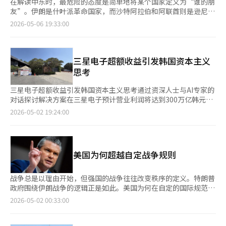
在解读中东时，最危险的态度是简单地将某个国家定义为“谁的朋
友”。伊朗是什叶派革命国家，而沙特阿拉伯和阿联酋则是逊尼派
海湾君主国。以色列是伊朗最大的安全敌国，美国是海湾君主国的
2026-05-06 19:33:00
传统安全保护者。表面上看，局势似乎很清晰：伊朗对抗反伊朗，
什叶派对抗逊尼派，波斯对抗阿拉伯，革命共和国对抗君主国家。
然而，实际的中东远比这复杂。尤其是阿联酋的举动，充分展示了
当今中东秩序的复杂性和计算性。最近，伊朗军队对阿联酋的攻击
三星电子超额收益引发韩国资本主义
声明被阿联酋方面否认，但同时警告称，如果在阿联酋领土上针对
思考
伊朗的军事行动开始，将会进行“毁灭性报复”。阿联酋声称击落
了来自伊朗的导弹和无人机，并称富查伊拉港的石油设施发生火
三星电子超额收益引发韩国资本主义思考通过资深人士与AI专家的
灾，但伊朗对此予以否认。这里重要的不是事实的争论，而是伊朗
对话探讨解决方案在三星电子预计营业利润将达到300万亿韩元的
在说“我们没有做”的同时，威胁称“如果你们成为美国和以色列
背景下，围绕这笔巨额盈余的归属问题引发了激烈争论。工会要求
2026-05-02 19:24:00
的军事基地，我们不会袖手旁观”。这就是伊朗式的战略语言。否
扩大绩效奖金，资本市场期待股东回报，政界则强调社会责任。然
认是为了外交，而警告是为了威慑。阿联酋的处境更加复杂。尽管
而，这场争论的本质不是情感或道德问题，而是资本结构的原理，
声称受到攻击，但并未采取直接的军事报复。这并不仅仅是因为恐
即“剩余索取权”的问题。企业是各种利益相关者提供资源并事先
惧。阿联酋是一个小而富裕的国家。迪拜的金融、阿布扎比的能
约定报酬的契约集合。债权人放弃超额利润以换取约定利息，劳动
美国为何超越自定战争规则
源、富查伊拉的港口、先进的物流和旅游、国际资本的信任是国家
者获得工资但不直接拥有盈余索取权。合作伙伴通过合同价格确保
生存的核心。与伊朗的全面冲突可能会动摇阿联酋的根基。尽管伊
利润。各方分配完毕后，剩余部分由股东获得。股东拥有剩余的原
朗经济困难，受到国际制裁，但其拥有导弹、无人机、革命卫队和
因很简单：当盈余为负时，他们首先承担损失。债权人和劳动者受
战争总是以理由开始，但强国的战争往往改变秩序的定义。特朗普
海上不对称力量。如果阿联酋进行一次报复，伊朗可能会进行更大
到保护，而股东则在最后一位承担损失。这种对称结构使股东成为
政府围绕伊朗战争的逻辑正是如此。美国为何在自定的国际规范和
规模的报复，这将同时动摇国际保险费、船舶运费、港口货物运
剩余索取权者，这不是特权，而是契约的结果。实际案例中，这一
国内法的边界上主张军事行动的正当性？表面上看，华盛顿似乎在
2026-05-02 00:33:00
输、原油运输和外国投资心理。因此，阿联酋的选择是“愤怒但不
结构显而易见。2023年，三星电子业绩大幅下滑时，劳动者的工
进行危险的法律平衡。美国《战争权力法》规定，总统在未经国会
升级”。这不是屈服，而是计算。这种计算的核心是霍尔木兹海峡
资没有减少，合作伙伴的付款也保持不变。然而，股价暴跌，损失
批准的情况下进行军事行动，必须在60天内结束或获得国会批准。
和富查伊拉。霍尔木兹海峡是全球能源流动的“动脉”。伊朗控制
由股东承担。剩余索取权在损失时更为明显。有趣的是，企业内部