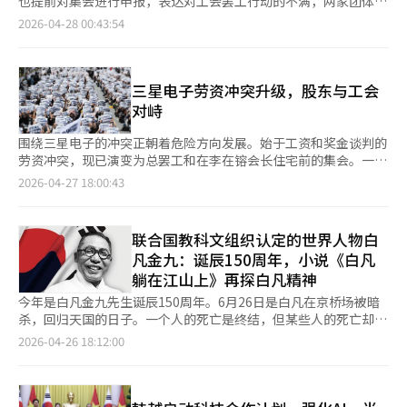
题。伊朗在1971年英国撤出海湾的过程中占领了这些岛屿，而阿
也提前对集会进行申报，表达对工会罢工行动的不满，两家团体均
供应链风险加大。像韩国这样能源进口依赖度高的经济体更为敏
争力就是国家竞争力。我们将不遗余力地推进AI工厂领军项目，力
Gemini，抢占设备端AI市场；LG电子的家电产品则结合智能生活
联酋至今将其视为伊朗对其领土的占领。这三座岛屿不仅是简单的
将集会地点选在三星电子会长李在镕私宅门口。 据大韩民国股东
2026-04-28 00:43:54
感。各国央行在通胀和经济放缓之间再次面临艰难选择。尽管如
争在2030年成为M.AX最强国。”※ 本报道经人工智能（AI）系统
解决方案，提升用户体验。现代汽车集团与波士顿动力合作，提升
领土争端对象，更是监视霍尔木兹海峡入口的战略要地。从伊朗的
运动本部方面日前消息，本部将于下月21日上午10点至11点30分
此，美国不退缩。华盛顿害怕比当前成本更大的代价。如果美国无
翻译与编辑。
下一代人形机器人“Atlas”的AI性能。 上月，AMD CEO苏姿丰首
角度看，这是波斯湾的防线，而从阿联酋的角度看，则是刺向其国
在位于首尔龙山区汉南洞的李在镕私宅门口发起集会，并已向龙山
法控制霍尔木兹风险的认知扩散，美元体系和美国安全伞的信任将
次正式访韩，与三星电子DX部门负责人会面，讨论在智能手机、
家安全的老刺。因此，阿联酋与伊朗的关系并非简单的外交关系，
警署提前进行集会申报。 由于三星电子工会也将于当天在李在镕
动摇。这就是特朗普政府在承受国会争议和国际法批评的同时保持
PC、平板电脑等AI生态系统的合作。AMD希望通过三星电子的先
而是合作与敌对、贸易与安全、宗教与领土、历史与现实交织在一
私宅门口举行罢工相关集会，外界普遍认为，股东团体此举是针对
三星电子劳资冲突升级，股东与工会
强硬态度的原因。最终，这场争论的核心不是简单的违法与否。国
进工艺和存储解决方案来制衡英伟达。 去年10月，英伟达CEO黄
起的关系。这种复杂性在阿联酋与沙特的关系中也有所体现。两国
工会罢工行动作出的回应。 股东运动本部代表日前表示，股东也
对峙
际秩序不仅靠规范维持。没有力量的规则只是宣言，没有规则的力
仁勋访问韩国，确认与韩国企业的合作关系。OpenAI CEO山姆·
都是逊尼派海湾君主国，并对伊朗保持警惕。然而，如果认为阿联
会像劳动者一样为自己发声。该团体此前还曾批评工会在平泽厂区
量则流于霸权的傲慢。现在美国正走在这两者之间的边界。全球经
奥特曼也曾访韩，探讨为OpenAI专用芯片的生产与韩国半导体生
酋是沙特的下属伙伴，那就是错误的。阿联酋最近宣布于2026年4
举行4万人规模斗争大会时提出的要求，称这一行为正在侵害股东
围绕三星电子的冲突正朝着危险方向发展。始于工资和奖金谈判的
济在这危险的平衡上摇摆不定。※ 本报道经人工智能（AI）系统翻
态系统的合作。 业内专家认为，韩国企业不仅是AI芯片的合作伙
月28日退出OPEC及OPEC+，并于5月1日生效，这一决定极大地展
财产权。 三星电子工会要求发放相当于营业利润15%的绩效奖
劳资冲突，现已演变为总罢工和在李在镕会长住宅前的集会。一些
译与编辑。
伴，更是全球AI标准制定的核心力量。韩国半导体产业协会常务安
示了这一点。这是结束近60年OPEC成员国地位的重要决定。阿联
金，同时取消绩效奖金上限制度，并宣布将从5月21日至6月7日展
股东团体也计划在同一地点举行对抗性集会。企业内部的利益纠纷
2026-04-27 18:00:43
基贤表示：“在全球AI霸权竞争激烈的背景下，没有三星电子和SK
酋以其长期经济战略、能源生产能力和独立生产政策为理由。这一
开为期18天的总罢工。 学术界警告，三星电子此次罢工不仅将造
正在变质为街头政治和势力对抗。这不仅是简单的劳资纠纷，而是
海力士的存储和代工技术，AI业务几乎无法实现。合作已从简单的
决定不仅是石油政策的变化，更是对沙特主导的海湾能源秩序的独
成数十万亿韩元的巨额经济损失，更可能导致难以挽回的企业信誉
对韩国企业治理的警示。 据报道，三星电子工会计划从下月21日
供应关系转变为从设计阶段就共同参与的‘一体化’模式。”※
立宣言。沙特实际上是OPEC的领导国，沙特的石油政策长期以来
受损及对供应链的严重破坏。 尤其在全球半导体产业迎来超级景
起进行为期18天的总罢工，核心诉求包括改善奖金制度、取消上限
联合国教科文组织认定的世界人物白
本报道经人工智能（AI）系统翻译与编辑。
是海湾秩序的标准。然而，阿联酋的生产能力不断增强，尽管有能
气周期之际，若此时举行罢工，不仅可能造成前所未有的大规模损
和透明化补偿体系。工人有权利主张正当权益，工资和补偿应通过
凡金九：诞辰150周年，小说《白凡
力和意愿出售更多的石油，但却对OPEC的减产配额感到不满。从
失，还可能进一步引发客户流失、供应链重组，甚至丧失市场领先
谈判调整。然而，若方式升级为针对私人空间和施压企业高管个
阿联酋的角度看，为了投资未来城市、人工智能、国防、金融、太
躺在江山上》再探白凡精神
地位，形成更具破坏性和结构性的打击。 首尔市立大学经济专业
人，正当性将受到质疑。住宅不是谈判场所，将家庭生活空间变为
空和可再生能源，必须在现在能够赚取的时候尽可能多地获利。沙
教授宋宪载（音）日前表示，若三星电子工会罢工成行，工厂停工
斗争现场会动摇正当性。 股东的反应同样令人担忧。一些股东团
今年是白凡金九先生诞辰150周年。6月26日是白凡在京桥场被暗
特的长期价格管理战略与阿联酋的市场份额扩大战略发生了冲突。
造成的损失将达到每分钟数十亿韩元、每天约1万亿韩元的规模。
体计划在工会集会对面举行反对集会，并在会长住宅前进行对抗性
杀，回归天国的日子。一个人的死亡是终结，但某些人的死亡却成
更重要的是，这一退出是在伊朗战争和海湾安全不安的背景下做出
若罢工进入长期化，仅半导体部门营业利润最多或缩水10万亿韩
集会，这只会加剧情绪对立。股东是企业的所有者，但通过街头示
为时代的开始，白凡金九正是如此。 联合国教科文组织今年将白
2026-04-26 18:12:00
的。路透社报道，阿联酋在OPEC退出后正在重新审视多边关系，
元。 他强调，更大的风险并非直接经济损失，而是客户信任下
威来压制工会并不是健康的股东权利行使方式。 更大的问题在于
凡评选为“2026年世界纪念人物”。他是韩国人中第三位被此认
但明确表示没有计划进一步退出。这意味着阿联酋不仅仅是离开
降、订单流失及供应链重组压力等风险。全球大型科技客户可能为
时机。三星电子正面临恢复半导体领先地位、AI存储竞争和全球供
可的人，继李舜臣和金大建神父之后，也是全球独立运动者中第四
OPEC，而是在重新计算与自身安全和经济利益不符的现有框架。
分散风险而考虑转向台积电等替代供应商。半导体产业的工艺认证
应链重组的重大考验。在美中技术霸权竞争中，投资速度和研发能
位，前面是甘地、胡志明和曼德拉。这不仅仅是一次纪念，更是世
特别是如果认为海湾合作委员会、阿拉伯联盟、OPEC等传统多边
需要巨额成本与时间，一旦客户流失，往往很难回头。 包括
力决定企业生存。在此时，劳资和股东若陷入内部战争，损失将直
界再次呼唤金九的象征。我们一直在尊敬白凡，但我们对他的生活