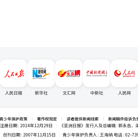
，中韩关系能否稳定发展，本身就是东北亚局势的重要变量。李在明此访
页
%。曾长期位居中国销量榜首的大众集团，也在2023年被比亚迪取代，15
立新坐标，确保两国在相互尊重与协同共赢的轨道上稳步前行。
将持续努力开拓新的出口增长动能。企业同时向政府提出，希望扩大韩中
现代起亚能否借助中韩关系回暖实现真正的中国市场复苏，仍有待时间检
为拓展服务业市场营造更加完善的制度环境。 金正官表示：“政府将与相
系，夯实服务产业制度基础，并通过与中国中央及地方政府的沟通渠道，
力能够转化为实质性成果，持续提供政策与制度层面的支持。”
人民日报
新华社
文汇网
中新社
人民网
青少年保护政策
著作权规定
读者提供新闻线索
新闻稿件投诉负
注册日期 : 2014年12月29日
《亚洲日报》发行人及总编辑 : 郭永吉、
|
创刊日期 : 2007年11月15日
青少年保护负责人 : 王海纳 电话 : 02-739
|
|