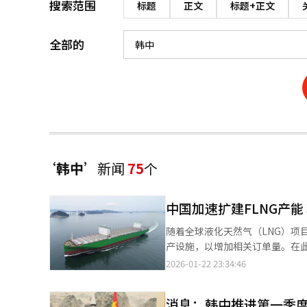
搜索范围
标题
正文
标题+正文
全部的
‘韩中’
新闻
75
个
中国加速扩建FLNG产能
随着全球液化天然气（LNG）项
产设施，以增加相关订单量。在此
竞争或将愈演愈烈。 据造船业界22日消息，中国惠生清洁能源启东基地开始试生产。该船厂是为强化FLNG等大型海
2026-01-22 23:34:46
洋工程装备及模块化建造能力而建
坞，具备建造超大型FLNG等多种海洋装备所需的核心设施。 
消息：韩中推进第一季
阶段在检查主要生产线和工序的