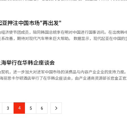
为，韩中关系已进入全面恢复阶段。并将此次访问视为韩国外交摆脱“安
可调和的结构性矛盾，而是在传播中被情绪、偏见与政治操作层层放大。
实用外交的重要契机。 在安全议题上，李在明延续并强化了“去
却一再被包装为对立叙事，少数右翼媒体为追逐流量或固守立场，不惜捏
。他没有重复前政府时期明显一边倒向美日安全轴心的叙事，而是反复强
助澜，赋予极端情绪更高的传播权重。新闻评论区常被攻击与谩骂淹没，
义。自2016年萨德事件以来，中方
起亚押注中国市场"再出发"
而反问：“能把环境变得更好，为什么要凭空制造
性始终存有疑虑。此次李在明不仅未回避这一问题，反而通过高层密集沟
商环境和可预期的市场规则，远比空洞的意识形态口号更为重要，对普通
为经济使节团成员，陪同韩国总统李在明对中国进行国事访问。在出席韩
舆论层面明显给予积极反馈的重要原因。 ▲经济产业：从互补分工走向
，也远比网络上的情绪宣泄更为切实，而对国家来说，刻意营造对立无法
代汽车带来巨大帮助。 数据显示，现代起亚在中国的生产已出现
深度交织、高度互
下，去年两家公司在华合计产量同比反弹超过15%。 据汽车业界8日消息，
加剧、中美竞争长期化的背景下，韩国需要一个稳定、可预测的中国市场
辞令，而是由现实发展结构所决定的客观事实。忽略或否认这一点，只会
产销量规模达179.2万辆，创下历史最高纪录。但当年7月，韩国决定部署
领域从传统制造扩展至人工智能
警惕的是，当对立叙事被不断炒作、理性声音日渐边缘，最终承受代价的
击韩国车企在华销售。 自2019年起，现代起亚中国市场销量连
金融科技等新兴产业，显示双方已开始为未来经济合作结构铺路。尤其是
上海举行在华韩企座谈会
辆，不足巅峰时期的五分之一。销量大幅缩水也迫使产能收缩。两家公司在中
韩中不再只是简单的上下游关系，而是开始探讨联合研发、共拓市场、实
，在健康稳定的轨道上迈向更为成熟的未来。
、起亚3家），经抛售和停产后缩减至目前的4家，现代汽车保留北京第二
机，进一步加大对进军中国市场的消费品与内容产业企业的支持力度。 据韩国
出口市场。两家公
年的中韩产业合作预留“制度接口”。 ▲人文交流：修复情感拉近心理
上海丽思卡尔顿酒店举行了在华韩企座谈会，由产业通商资源部长官金正官
.7万辆增至2023年的6万辆，2024年进一步跃升至18万辆。依托出口基
戏、医疗健康、食品、美妆等领域的14家代表性企业及3家支援机构参
势进一步得到巩固，去年1至11月，现代起亚
对立和排斥，韩中关系是真正需要彼此的关系，不应被情绪裹挟。 近年来，韩中
。 参会企业包括SM娱乐、CJ CGV、娱美德
同比增长32.6%。在此带动下，同期两家公司中国总产量从35万辆增至40.
，更在于民意层面的情绪对立。李在明将“修复情感”明确纳入外交议程
d）、韩国人参公社、DIO、农心、Sempio、大象集团、易买得、科丝美诗
去年全年产量有望达超过43万辆，这是自2021年以来，时隔4年再次突破4
面的信任基础。 李在明将此次访华的最后一项日程安排为参观
LG生活健康等，支援机构包括大韩贸易投资振兴公社（KOTRA）、韩国贸
4
下
韩国独立运动先烈的缅怀，也可以唤醒韩中之间珍贵的共同历史记忆，并
3
5
6
紧凑型SUV“Elexio”（EO羿欧），并计划在2030年前将中国市场
感情。访华期间，李在明夫人金惠景女士亲手制作年糕饺子汤招待中国女
为挖掘新的出口增长动力，将在以往以资本
属电动SUV EV5。 中国汽车工业协会（CAAM）数据显示，去
一
两国民众的心理距离，成为此访中充满人文关怀的温情场面。 在大国竞争日趋
上，把在全球范围内持续走高的消费品与文化内容产业作为突破口，积极
中的占比仅为31%，较2020年的62%下降了30个百分点，同期新能源