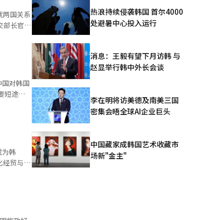
1座。
热浪持续侵袭韩国 首尔4000
就两国关系
人民币
处避暑中心投入运行
主要基于全
统化石燃料
消息：王毅有望下月访韩 与
展开具体磋
余年内规模有
赵显举行韩中外长会谈
。
能源建造，
中国对韩国
G生产纳入
李在明将访美德及南美三国
国超过日本、
密集会晤全球AI企业巨头
的重要窗
中国藏家成韩国艺术收藏市
饭馆就餐时
成为韩
场新"金主"
判断，本质
强化经贸与产
将个人身份
体经济活动
哔哩哔哩账
收益或投机
美中国，而
、NH农协