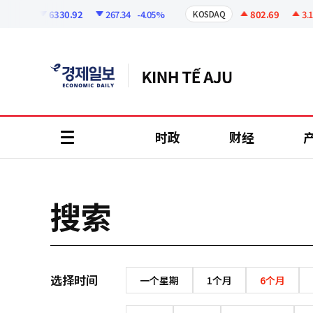
코
인
6330.92
267.34
-4.05%
802.69
3.1
SPI
KOSDAQ
정
보
时政
财经
all
menu
搜索
选择时间
一个星期
1个月
6个月