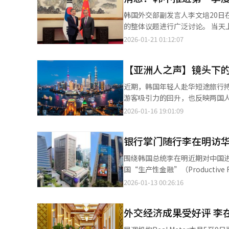
力。截至目前，全球已订购10艘
韩国外交部副发言人李文培20
FLNG是一种可在海面上直接进
的整体议题进行广泛讨论。 当天上午在国务会议上，总统李在明询问韩中在文化领域交流合作的进展。外交部长官赵
143.9亿元），在造船业界被
显对此回应称，正计划在第一季度内再次举行韩中外长会谈。 
2026-01-21 01:12:07
球LNG项目活跃带来的订单增长
运动遗址建立政府间的保护与保存合作协议
更具环保性的能源需求扩大等多重因素下，全球LNG项目
会谈中，双方有可能就解除“限
FLNG年产能将从2024年的141
【亚洲人之声】镜头下的
商。 去年9月，赵显与中共
望扩大3至4倍。顺应这一趋势，
近期，韩国年轻人赴华短途旅行
其余向三星重工业下单，以确保FLNG产能。 FLNG订单量增加为韩国造船业带来新
游客吸引力的回升，也反映两国人文交流在逐步深化。 据旅游业界1
发业界关注。过去，中国造船企业
外旅游市场中增幅最为显著。旅游大
2026-01-16 19:01:09
考量范围。 韩国造船业相关人士表示：“随着全球LNG项目增加，中国企业不仅在FLNG领域，在LNG运输船领域也
越南和泰国，成为韩国游客增速最快的目的地。 随着中方对韩国公民实施并延长
展现出扩大产能的动向。预计未
因此，以YouTube为核心的
银行掌门随行李在明访华
口。 不过，韩国旅游博主视频内容也不乏值得反思的细节。笔者在观看部分视频时，注意到个别博主因对中国的认知
不足，产生不必要的误解。例如
围绕韩国总统李在明近期对中国
得知老板姓金，对老板否认自己
国“生产性金融”（Producti
上源于“姓金者必为朝鲜族”的
业合作的同时，此次访问也被视为助力金融业全球化布
2026-01-13 00:26:16
简化为单一标签，本身就是一种文化误读。 相对而言，韩国旅游博主“Kkangbo”的
调，在李在明政府执政后进一步
以“第一次来中国”为主题拍摄
的金融模式，旨在促进经济增长、
号，相关视频播放量突破250万
外交经济成果受好评 李
性回报。其核心在于构建支持实体经济与创新企业成长
是以略显笨拙的中文、真实的困惑与幽默的互
行，包括新韩金融集团会长晋玉童