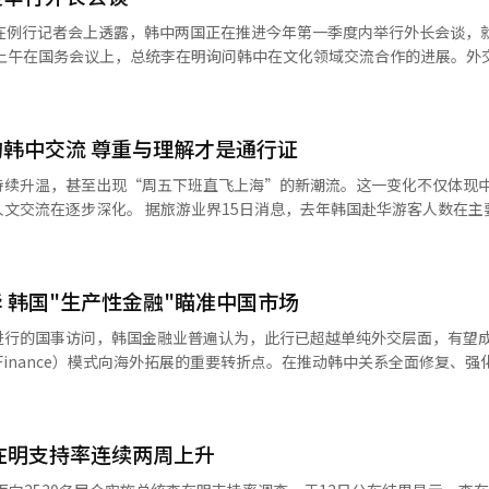
FLNG项目，惠生清洁能源共承接3座，三星重工业中标6座，韩华海洋中标
日在例行记者会上透露，韩中两国正在推进今年第一季度内举行外长会谈，
行天然气开采、液化、储存及外运的装备。单座造价约为3万亿韩元（约合
称为“高附加值订单”。分析认为，中国企业此次加快扩建FLNG生产设施，
李在明还指示外交部与中方协商，就中国境内韩国独立
预期。在美国特朗普政府政策支持、非俄罗斯产LNG需求上升，以及较传
。赵显表示，将按照总统指示推进相关工作。 分析认为，在本次韩中外长
需求持续增加。 睿咨得能源（Rystad Energy）预测，全球
韩令”等文化交流合作方案，以及中国境内韩国独立运动遗址的保护问题
0万吨，扩大至2030年的4200万吨，并在2035年达到5500万吨，未来十
韩中交流 尊重与理解才是通行证
中央外事工作委员会办公室主任、中国外交部长王毅曾在北京举行过一次会谈
能源企业对FLNG的订单需求不断增加。埃尼的部分FLNG项目由惠生清洁
持续升温，甚至出现“周五下班直飞上海”的新潮流。这一变化不仅体现
机遇，但中国企业加速追赶，引
5日消息，去年韩国赴华游客人数在主要短途海
主要承担技术难度较低的小型FLNG建造，而此次产能扩充将超大型FLN
数据分析机构Yanolja Research分析的各国出境旅游统计显示，中
免签入境政策，赴华旅游门槛降低。
来竞争将进一步加剧，业界正密切关注相关动向。”
社交媒体平台上与赴华旅游相关内容日益增多，构成韩国年轻人重新认识中国
 韩国"生产性金融"瞄准中国市场
，一名博主在延吉拍摄朝鲜族文化相关内容时，整体评价客观，但在一家
进行的国事访问，韩国金融业普遍认为，此行已超越单纯外交层面，有望
是朝鲜族而感到不解，并在事后推测对方可能是朝鲜族却不愿承认。这种
ve Finance）模式向海外拓展的重要转折点。在推动韩中关系全面修复、
刻板印象。实际上，在中国，汉族、回族等多个民族中都存在“金”姓，
局的关键契机。 自文在寅政府时期确立的“生产性金融”基
中国之行获得广泛关注。博主
强化。“生产性金融”是指通过金融工具和资源配置，直接或间接支持实
视频，因真实、自然的呈现方式迅速获得中国网友好感。此后，博主开设
就业、技术进步和全要素生产率（TFP）提升，而非单纯追求短期金融
，粉丝数超过13万。笔者认为，博主既未以审视者姿态评判，也未刻意赞
在明支持率连续两周上升
的金融体系。 此次李在明访华，韩国金融界核心人士悉数随
动，拉近了与当地人和网友的距离。 笔者认为，随着赴中旅游热度上
、KB国民银行行长李桓主、韩亚银行行长李浩成、友利银行行长郑镇完