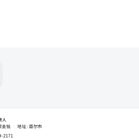
彰显对华务
年来首次痛
企业交流支
验。
积极协助企
责人
梁圭铉
地址 : 首尔市
|
-2171