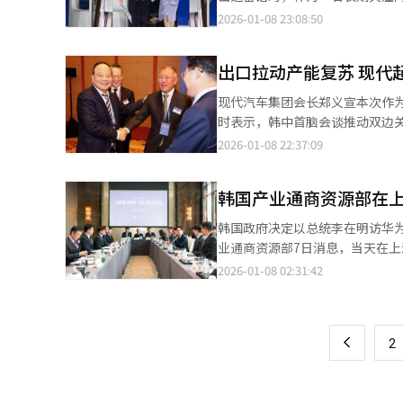
的认可与肯定。主要外媒普遍认
不难发现，许多摩擦并非源于不
2026-01-08 23:08:50
中”（安全靠美国，经济靠中国）的传统格局，转向
题本可在学术框架内理性探讨，
阵营化、去对抗化”的表述方式
华报道，社交媒体算法更是推波
定与东北亚和平符合韩中两国人民的共同利益。 这一表态对中国而言具有重要意
出口拉动产能复苏 现代
论场中，事实往往让位于情绪，理性成为最稀缺的资源。 李在明继
对韩国在安全议题上的战略自主
矛盾？”对企业来说，稳定的营
现代汽车集团会长郑义宣本次作
传递出明确而积极的信号，这也是为何中方在
就业机会、物价水平与生活品质
时表示，韩中首脑会谈推动双边关系改善，期待对现
协同创新 在经济产业合作层间，李在明通过与中国最高决策层的会晤，重新确认了中国作为韩国最大贸易伙伴的地
安全，反而可能侵蚀长远的国家利益。 韩中两国在经贸往来、产业链协作、人文交流等领域早已
回暖迹象。在中国制造、出口海外的战略
2026-01-08 22:37:09
位。尤其是在全球经济不确定性
补。这种“彼此需要”不是政治
2016年时，现代起亚汽车在华生
样需要高端制造与技术能力突出的韩国企业。 访华期间举行的韩中商务论坛涵盖
离民意、外交流于表演。更值得
系统后，中国于次年起对韩国采取反制措施，严重打
（AI）、数字经济、文化内容、
通民众。 在当前复杂多变的国际局势中，李在明这番冷静、务实且富有克制的表态，显得尤为可贵。新年伊始，我们
韩国产业通商资源部在
续6年下滑，去年仅为20.4万
AI、生物医药、新能源等领域，
期待韩中关系能回归理性与常识
工厂数量从一度的8家（现代5家
模式。 这与李在明在上海会晤陈吉宁书记的安排高度契合。上海作为中国科技、金融与创新的核心城市，其政治地位
韩国政府决定以总统李在明访华为契
厂，起亚则保留盐城第二、第三工厂。 在中国市场需求低迷背景下，现代起亚将部分在华产能转向
与经济象征意义并重，显示中方也在为未来十
业通商资源部7日消息，当天在
司在华工厂出口规模从2019年的2
距离 在人文交流层面，李在明此访同样具有“修复性”意义。他不仅强调议会外交、青年交流、地方合作的重要性，
次座谈会共有来自娱乐、影视、游
2026-01-08 02:31:42
页
两家公司自2022年起在华年产量稳定在38万辆左右。 从去年起这一趋
还主动提及反对人为制造毫无根据的
绕企业在华经营面临的主要问题和今后的支援方向展开讨论
中国工厂出口规模为21.6万辆，
关系的紧张并不仅源于政策分歧
（Wemade）、衣恋（E-Lan
一
幅达15.6%。按这一增幅推算，
中关系不再只是政府之间的博弈，而是试图重建社会层
Cosmecca、爱茉莉太平洋、
关。 在出口战略奏效的同时，现代起亚也在专注电动化转型，为实现中国市场销量反弹做准备。去年10月，现代汽
上
大韩民国临时政府旧址，既是对
2
等。 数据显示，韩中贸易额曾于2021年突破3000亿美元并持续增长，但随后陷入停滞，2023年为2677亿美元，
车推出首款专为中国市场开发的纯电
段历史有助于增进两国民众间的
2024年为2729亿美元，去年则降至2461亿美元。 产业通商资源部表示，
容扩大至6款。起亚则已在2023年推出EV6以及中国专
一道看似家常却寓意美好的菜肴拉近了
品和中间品为主的贸易结构基础
年上半年外国品牌在中国新车销量