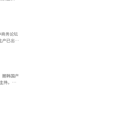
美经
文化溯源议
造与歪曲涉
调韩半岛稳
在这样的舆
通，向中方
民众而言，
中商务论坛
带来真正的
，而中国同
导致政策脱
萨德反导
，往往是普
在半导体、
国的整车
现双赢的新
、第三工
产
主持。本
地化战略，
加，各方围
5万辆，增
，意味着韩
、
0万辆大
易保险公社
肩战斗的这
的电动车阵
性代表，这
探索扩大对
汽车在新车