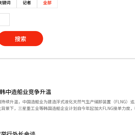
关键词
记者
全部
搜索
 韩中造船业竞争升温
目持续升温，中国造船业为建造浮式液化天然气生产储卸装置（FLNG）
背景下，三星重工业等韩国造船企业计划自今年起加大FLNG接单力度，
设。位于江苏省的启东船厂占地约120万平方米，配备长520米、宽90
惠生清洁能源在启东造船厂开始首个分段模块制作，现
度举行外长会谈
运转情况。公司方面表示，通过新设施将进一步提升全球项目制造及大规