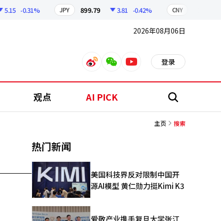
.15
-0.31%
899.79
3.81
-0.42%
210.26
JPY
CNY
2026年08月06日
登录
weibo
weixin
youtube
观点
AI PICK
搜
索
主页
搜索
热门新闻
美国科技界反对限制中国开
源AI模型 黄仁勋力挺Kimi K3
爱敬产业携手复旦大学张江