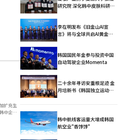
研究院 深化韩中皮肤科研合
作
李在明发布《旧金山AI宣
言》将与全球共启AI黄金时
代
韩国国民年金参与投资中国
自动驾驶企业Momenta
二十余年寻访安重根足迹 金
月培新书《韩国独立运动圣
地：向旅顺口追问历史》出
版
追加扩充生
韩中企业
韩中航线客运量大增成韩国
米的海洋船
航空业"香饽饽"
模供应能