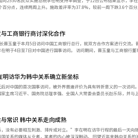
至9日面向2530名民众实施总统李在明支持率调查，于12日公布结果显示，李
中关系走向的重要群体。在这些镜头之下，既可能成为促进文化相互传播
表团身份同行。上述银行均在中国设有当地法人或分支机构，具备为进军
.7个百分点，连续两周上升。施政差评率为37.8%，较前一周下跌3.6个百
误解。若希望韩中关系更进一步，这股力量不容忽视，但前提是建立在相
件。业内人士表示：“此次访问为生产性金融走出国门、在海外市场落地
而非俯视的态度走进彼此的日常，两国的人文交流，才能真正行稳致远。
” 访华期间，李在明出席韩中商务论坛，在韩中企业家
（AI）、前沿技术、消费品等新兴产业领域扩大合作的重要性。他同时
作模式，推动经济合作走向多元化。论坛吸引了多家韩国大型企业与初创
童与工商银行商讨深化合作
契机，在中国进一步扩大投资与金融
会长晋玉童于本月5日访问中国工商银行总行，就双方合作方案进行交流。
言，发掘本地合作伙伴、构建结算与贸易金融平台、扩大保险及资金支持
对中国进行国事访问。 访问期间，晋玉童与工商银行董事长廖林
能性。特别是在中国作为全球第二大保险市场的背景下，韩国保险机构加
互换规模，更加稳定地管理海外业务所需的外币流动性等议题交换了意见。 新
济合作的同
便签署了韩元与人民币互换协议，为韩中两国金融市场的流动性稳定作出了
及金融合作的共同目标。若生产性金融模式成功在中国市场落地，将有助
币互换规模的可能性，还就利用两家机构在全球营业网络重叠地区通过货
外汇监管以及资金跨境流动方面的
李在明访华为韩中关系确立新坐标
论。此外，双方还就海外投资及投资银行业务领域的合作方向交换了看法。 晋
推进风险管理与合规应对策略。一位银行相关人士表示：“中国是具有较
市场中拥有独特营业网络和雄厚资金实力的重要合作伙伴。希望以此次会
为复杂的国家，这些因素可能成为推动生产性金融在华落地过程中面临的
任后对中国的首次国事访问，被外界普遍评价为具有转折意义的一次访问
场实现共同成长。”
相关不确定性依然存在，因此在中国开展业务仍需更加审慎地评估和推进。”
国家主席习近平、国务院总理李强、全国人大常委会委员长赵乐际，并与
场推进生产性金融的过程中，政策与监管环境变化较为频繁，外资金融机
以及汇率风险管理等问题，也是当前需要重点考量的主要挑战。
经济、产业与人文交流等多个维度综合分析，李在明此访的成果已明显超
保：重塑战略互信 政治成果是此次访华最核心的
与常识 韩中关系走向成熟
年作为韩中关系全面复原的元年，反复强调“长期稳定”和“不可逆”。
回应。 李在明用“超出预期”来评价此次访华成果，青瓦
系，没有必要相互刺激、排斥或对立。”李在明在访华行程的最后一天向
会上访华成果时表示，此访标志着李在明以国家利益为中心的实用外交得到
从业者，笔者的内心被深深触动。 回望近年来韩中关系的波折起伏，