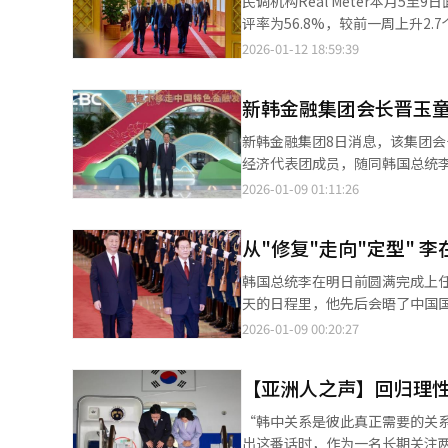
民调机构Real Meter本月5
升，韩国旅游博主正成为影响韩
银行行长姜泰荣等，均以经济代
评率为56.8%，较前一周上升2
梁，也可能在无意间放大偏见与
韩国企业提供金融支持的基础条
5.3%持保留意见。 Real Meter分析称，韩中首脑会谈成功举行，综合股指（KOSPI）突破4600点创历史新高等经
2026-01-12 18:59:39
解差异的基础之上。唯有以平视
契机。围绕在华布局的韩国企业，金融支持有望进一步扩大。
济、外交成果推动支持率上升。 政党支持率方面，共同民主党为47.8%，国民力量党为33.5%，两党差距进一步扩
及政府人士面前强调了在人工智能
大。
要在贸易与金融层面探索新的合
新韩金融集团会长晋玉
参与，双方围绕投资与金融合作展开深入讨论。 金融业普遍期待，以此次访问为
新韩金融集团8日消息，该集团
服务的空间有望被打开。具体而
经济代表团成员，随同韩国总统李在明于4日至7日
向，均被认为具备现实的推进可
举行会谈，双方围绕扩大民间货币
2026-01-09 01:11:26
大在华业务的潜力也受到市场关注。 业内人士表示：“通过此次李在明访华，韩中双方在强化战略性经
融集团与工商银行早在2008年
时，再次确认了扩大贸易、投资
会谈中，双方不仅探讨了扩大货
金融业的国际竞争力并培育新的增长动能。” 不过，也有观点指出，中国仍然存在
从"修复"走向"定型" 
降低外币融资成本的方案进行了讨
限制，金融合作的深化需要同步
表示：“工商银行是在全球金融
的市场，但同时也是监管环境较
韩国总统李在明日前圆满完成上
进一步深化双方合作，在海外市
此外，‘限韩令’尚未完全解除，
天的日程里，他先后会晤了中国
位银行相关人士表示，在中国市
记陈吉宁深入交流。 两国元首在短短两个多月内实现互访，释放出极为清晰的信号：韩中关系正在从修复期迈入行稳
2026-01-09 00:20:27
仍存在一定限制，同时资金回收
致远的新阶段。从政治、安全、
善关系”的层面，而是在为未来韩中关系走向“定型”。 ▲政治安
【亚洲人之声】回归理性
部分。李在明明确提出，要将今
非外交辞令，而是通过一系列高规格会晤得到了中方的积极
“韩中关系是彼此真正需要的关
台发言人姜由桢8日在例行记者
出这番话时，作为一名长期关注两国关系的媒体