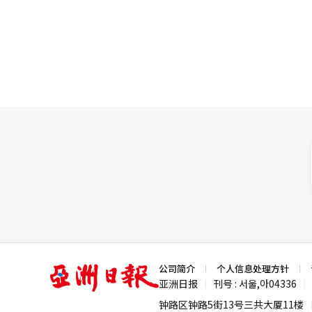
激烈、国际局势高度震荡的当下
华贸易的路径。 与会企业指出，尽管中国市场因国际品牌加速进入、本土企业竞争力提升而竞争日益激烈，但对韩国
销量中的比重则从5%跃升至51
实合作诚意，为韩中关系发展确
消费品和内容的需求依然存在，
失冠军宝座。这一市场环境下，
持、加强双方在监管与认证领域的合作，并
关机构和部门构建系统性支援体
业解决实际困难，确保企业的努
亚
公司简介
个人信息处理方针
洲
亚洲日报
刊号 : 서울,아04336
|
|
日
报
钟路区钟路5街13号三共大厦11楼