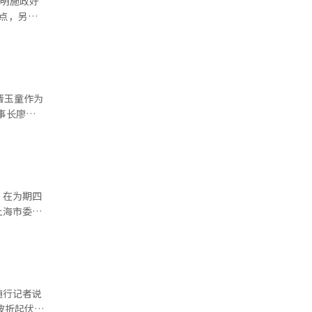
在明施政好
与理解的桥
中国市场的
分点，另有
互尊重、理
提供了现实
指出，有必
企业负责人
晋玉童作为
服务等方
快布局、扩
韩金
贡献。此次
于提升韩国
币互换协议
玉童
大增长潜力
谈为契机，
最大障碍。
。在为期四
 另一
上海市委书
构市场准入
出一般“改
这一表态并
随行记者说
国际社会