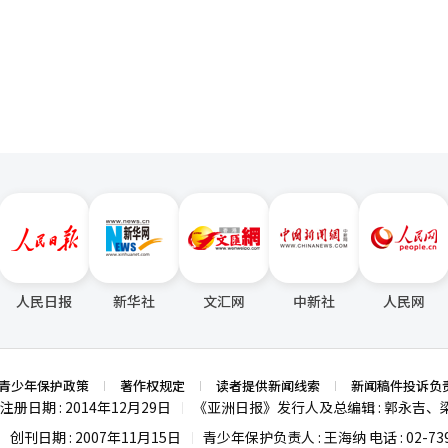
为，韩流消费从K食品扩展到K时尚的背后，是日韩交流的增加和社交媒体的
页
样化，缩短了对韩国品牌的心理距离。李恩熙，仁荷大学消费者学教授表
接触到两国的食品、时尚和文化，日本消费者对韩国品牌的接受度也提高
家形象调查，日本人对韩国的好感度达到42.2%，创历史新高。※ 本报
人民日报
新华社
文汇网
中新社
人民网
青少年保护政策
著作权规定
读者提供新闻线索
新闻稿件投诉负
注册日期 : 2014年12月29日
《亚洲日报》发行人及总编辑 : 郭永吉、
|
创刊日期 : 2007年11月15日
青少年保护负责人 : 王海纳 电话 : 02-739
|
|