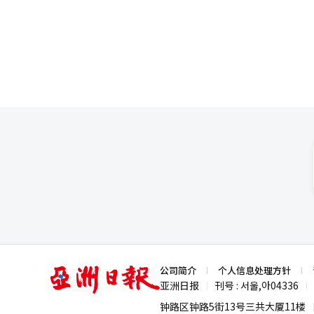
达到182亿韩元。 业内人士认
食品、时尚和生活方式的渠道多
交流增加，通过社交媒体更容易
2025年韩国文化体育观光部的国
能（AI）系统翻译与编辑。
亚
公司简介
个人信息处理方针
洲
亚洲日报
刊号 : 서울,아04336
|
|
日
报
钟路区钟路5街13号三共大厦11楼