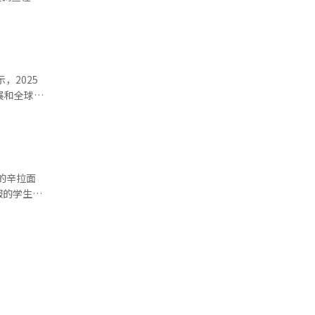
%）、泰国
.7%）、
度分别增加
流持负面看
%）、电视剧
跃群体中，
%）、电视剧
，2025
美元，较去
展和全球贸
，韩国食品
通过社交媒
，把这些变
.4%，仍
弘基表示，
。他补充
在当天的股
入电子股东
的辛拉面
高。支出方
服的学生们
辛拉面、
逐年持续上
的加穗表
面销量和访
堡和炸鸡
明星穿搭及
加了年轻顾
韩国运动休
的传播。
增长58%，