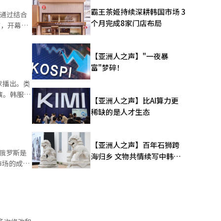
部正在积极
霸王茶姬持续深耕韩国市场 3
通过结合
路演”。文
个月完成8家门店布局
店，开幕仪
扩大对中
出席。此次开业
个。本月
期的试错成
通便利。
【亚洲人之声】"一夜暴
和员工培
落实2月
富"梦碎！
协议，利用
。”他还指
，以吸引
球播出。类
意外情况，
家门店，
演。韩服在
【亚洲人之声】比AI算力更
纷纷将目光
提出了不
稀缺的是人才生态
场的主要参
同的问
피的发言
发布的调
我们将快速
时，常无法
【亚洲人之声】百年石狮跨
借韩服参观
俄罗斯是
海归乡 文物共情续写中韩人
长指出，景
市场的成功
文新篇
宫、昌德
地大型零售
增，但内容
24年巴黎
厅建议穿着
，农心在欧
录的不足是
美元的年销
。2025
农心将专注