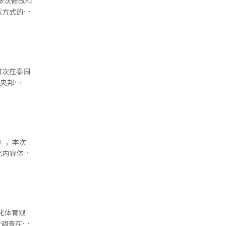
多次修改和
日本或非洲
场覆盖。农
活方式的普
行。金惠京
台上开设品
发展。为了
竞争。“韩
率，确保稳
化产业振兴
业基础却在
大的增长潜
养专业人
）系统翻译
观光部计划
，并加强与
首次在泰国
拓市场，并
中央邦
善韩服工
是曼谷新兴
展示韩服魅
价比和高端
能（AI）
市和便利
诺品牌1号
中最高。店
》，本次
即走”文
化内容体验
计划通过此
市场的局
竞选
得海外业务
我们将通
续13年蝉
化体育观
对较低，
调查在30