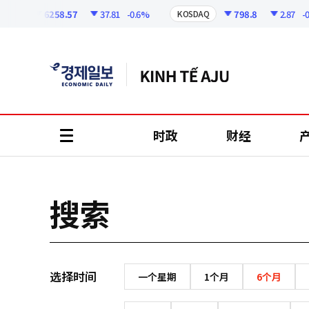
코
인
6258.57
37.81
-0.6%
798.8
2.87
-0.3
PI
KOSDAQ
정
보
时政
财经
all
menu
搜索
选择时间
一个星期
1个月
6个月