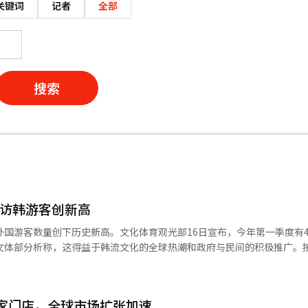
关键词
记者
全部
搜索
动访韩游客创新高
外国游客数量创下历史新高。文化体育观光部16日宣布，今年第一季度有4
。文体部分析称，这得益于韩流文化的全球热潮和政府与民间的积极推广。
增长29%。日本游客为94万（增长20.2%），台湾游客为54万（增长37
9万（增长17.1%），显示出访韩市场的多样化趋势。邮轮旅游市场也在
要港口的邮轮共338艘，同比激增52.9%。访韩游客的区域访问率和消
家门店，全球市场扩张加速
增加了49.7%，整体区域访问率为34.5%，同比上升3.2个百分点。