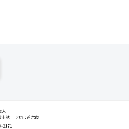
普及。接触
示：“两国
了。”根据
道经人工智
责人
梁圭铉
地址 : 首尔市
|
-2171