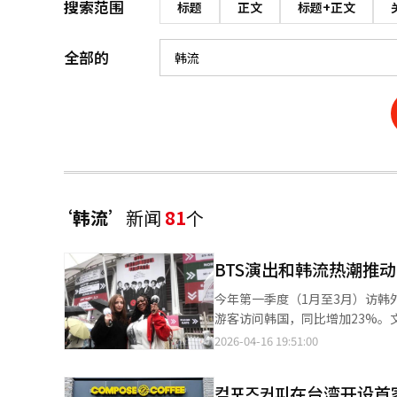
搜索范围
标题
正文
标题+正文
全部的
‘韩流’
新闻
81
个
BTS演出和韩流热潮推
今年第一季度（1月至3月）访韩
游客访问韩国，同比增加23%
看，中国游客最多，达145万，同比
2026-04-16 19:51:00
美国和欧洲等远程市场游客也达6
季度，停靠济州、釜山、仁川等主
컴포즈커피在台湾开设首
增加。通过地方机场入境的外国游客