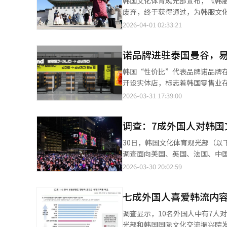
韩国文化体育观光部宣布，《韩服
年国际计算机视觉学会的研究显
于高端拉面市场，推出200卢布
废弃，终于获得通过，为韩服文
传统服饰。这是由于西方中心数
心还计划通过俄罗斯最大连锁店
及，逐渐在日常生活中减少。然
2026-04-01 02:33:21
女士最近推动“韩服生活”申遗
牌馆。为支持俄罗斯市场的需求
保护韩服的独特价值并将其融入
服模特选拔大赛”反映了这一理
定的产品供应。农心相关人士表
基本计划》，并每年制定实施计
缩小。他警告说，韩服若不被正
力。农心将通过俄罗斯分公司，将
诺品牌进驻泰国曼谷，
才、支持创业和制作、促进研发等
与编辑。
借此法案推动韩服的日常化、产
韩国“性价比”代表品牌诺品牌
文化机构的合作，提供丰富的韩
开设实体店，标志着韩国零售业在
通过与韩流明星合作进行多渠道
纳”开设了诺品牌泰国首家门店，
2026-03-31 17:39:00
作服的可及性。为实现全球化，
的高收入中产阶级和外国人聚集
力。新法案将在公布一年后实施，
市场的理想地点。此次合作的中央
系统翻译与编辑。
调查：7成外国人对韩国文
店。双方在去年7月签署了主特许
店的最大特点是“最具韩国特色”
30日，韩国文化体育观光部（以
内27%的面积为“熟食区”，
调查面向美国、英国、法国、中国
化。易买得在东南亚的扩展势头迅
的受访者，于去年11月13日至12月12日实施。 ▲BTS稳居最具影响力韩流明星
2026-03-30 20:02:59
次泰国门店的开设，巩固老挝和
星问题，防弹少年团（BTS）排名
限，寻求全球市场的新增长动力
手Faker（李相赫）与歌手IU并列第5位，
负责人姜英锡表示：“泰国诺品
七成外国人喜爱韩流内
连续8年蝉联最受欢迎歌手，BLAC
过多元化的海外业务，向全球客户
联最受欢迎演员。 在影视方面，奈飞原创韩剧《鱿鱼游戏》连续5年排名电视剧类别首位，电影《寄生虫》（8.4%）
调查显示，10名外国人中有7人
连续6年蝉联榜首。电视剧《苦
光部和韩国国际文化交流振兴院发布