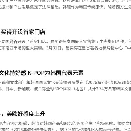
文化产业振兴法》已在国会通过。这项法案自2013年首次提出后，经过
示，主要视觉和语言模型对韩服的识别准确率仅约40%，有时被误认为是
以上的“高端K-拉面”，并通过与当地物流和销售公司合作，逐步扩大市
化振兴和产业发展奠定了法律基础。韩服作为韩国传统服饰，随着西方生
据偏重的学习结构所致。为弥补这些不足，政策和民间层面的努力正在进
“X5”和“马格尼特”加速产品入驻，并在“奥宗”和“野莓”等电商平
而，近年来，年轻一代重新诠释韩服，推动了生活韩服的普及和租赁业的
，并扩大相关学术研究和活动。郑会长强调，文化的核心在于共鸣，而非
，农心将在下半年完成釜山“绿山出口专用工厂”的建设，以提高生产效
现代生活，系统化的政策需求不断增加。新法案要求每五年制定《韩服文
念，郑会长在海外举办了12年，尝试通过体验来扩展影响。然而，国内产
示，俄罗斯是连接欧洲和亚洲的战略要地，韩流热潮为高端拉面提供了巨
划，进行定期产业调查，以提高政策的连续性和实效性。法案还明确了培
确记录，最终可能只会成为博物馆中的遗产。
在欧洲获得的热烈反响扩展至整个欧亚大陆。※ 本报道经人工智能（AI
易买得开设首家门店
措施，并将每年10月21日定为“韩服日”，以提高公众关注。文化体育
业化和全球化。通过与节日和“韩服文化周”相结合，扩大公众参与活动
在泰国曼谷开设了首家门店。易买得与泰国最大零售集团中央集团合作，
服体验项目。在产业化方面，将扩大“韩服浪潮”项目，帮助韩服企业开
东南亚市场的重大突破。3月31日，易买得在曼谷著名地标购物中心“
宣传。今年8月将在东大门设计广场举办“韩服商店”，并利用在线平台改
面积约255平方米。该店专注于展示诺品牌的核心商品。“邦纳”地区
计划在国际时装周等活动中推广韩服，并在奥运会和韩国季等国际活动中
地，购物者中约80%使用私家车，显示出强大的购买力，是诺品牌追求性
文化体育观光部将广泛征求各界意见以制定实施细则。※ 本报道经人工智
集团是泰国的零售巨头，旗下的中央食品零售在全国运营着800多家超
化持好感 K-POP为韩国代表元素
经营合同，仅8个月后便开设了首家门店，显示出紧密的合作关系。泰国
，2300多种商品中约1500种为韩国产品，比例为全球诺品牌海外门店
下简称文体部）和韩国国际文化交流振兴院发布《2026海外韩流现况调查
提供韩国特色小吃如炒年糕、鱼饼、紫菜包饭等，迎合泰国人喜爱的“即买
、日本、新加坡、波兰等全球30个国家（地区）共计2.74万名有韩国文
猛，2024年12月进入老挝后，短短几个月内便扩展到4家门店。易买得
首位 本次调查新增最具影响力韩流明
泰国之间的“东南亚韩流零售带”。业内认为，易买得此举旨在突破国内
首位，在美洲、欧洲、中东、非洲等大部分地区，BTS以压倒性优势居首。 电
。与泰国最大企业的合作将有助于诺品牌在全球特许经营中的地位。易买
显示出韩流影响力已扩大至游戏等多元领域。 在韩流领域，BTS（21.9%）
牌1号店不仅是一个门店，更是向东南亚展示韩流零售优势的战略桥头堡。
容，美欧好感度上升
KPINK以12.6%的支持率连续7年位居第2位。演员李敏镐（7.1%）则连
提供新的购物体验。”※ 本报道经人工智能（AI）系统翻译与编辑。
对K内容表示好感，韩流对韩国产品和服务的购买产生了积极影响。根据文
尽柑来遇见你》《暴君的厨师》等也排名前列，但电影领域新作品关注度相
的《2026年海外韩流调查》，69.7%的受访者对K内容表示好感。此次