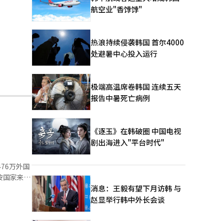
航空业"香饽饽"
热浪持续侵袭韩国 首尔4000
处避暑中心投入运行
极端高温席卷韩国 连续五天
报告中暑死亡病例
《逐玉》在韩破圈 中国电视
剧出海进入"平台时代"
76万外国
按国家来
.7%）。
消息：王毅有望下月访韩 与
增长。第一
赵显举行韩中外长会谈
费额均有所
外国游客的信