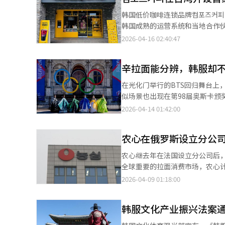
用卡消费额增加了23.0%。第
韩国低价咖啡连锁品牌컴포즈커
开展海外营销活动。3月和4月在
韩国成熟的运营系统和当地合作伙
体部长崔辉英3月亲自出席了中
式上，컴포즈커피代表金洪锡、Jollib
2026-04-16 02:40:47
国、越南、菲律宾等12个国家的
基于上月30日开始的试营业结
起，国际会议入境优待审查对象
本。컴포즈커피将韩国的标准化
文体部旅游政策室长姜正元表示
辛拉面能分辨，韩服却
训手册，确保品牌体验的一致性。
总统主持的扩大国家旅游战略会
其强大的分销网络和品牌知名度
在光化门举行的BTS回归舞台上，
出：“由于国际油价和燃油附加
年轻消费者，迎合韩流文化的影响
似场景也出现在第98届奥斯卡颁
我们将积极应对，管理潜在威胁因
并计划到2033年在台湾扩展至
全球内容中频繁出现，成为“K
2026-04-14 01:42:00
投向海外市场，컴포즈커피也在
同的看法。他表示，“韩流的扩
与者，其成功得益于大规模采购
题”。实际上，能识别韩服的外国
人表示：“我们在试营业期间收集
农心在俄罗斯设立分公司
查，韩国文化内容的好感度达到6
扩大品牌知名度，并稳定地进入市
区分是日本和服还是中国服饰。
农心继去年在法国设立分公司后
景福宫和北村韩屋村已成为必选
全球重要的拉面消费市场，农心
福宫看到的韩服中，许多是中国
经验，复制其在法国的战略，快
2026-04-09 01:18:00
宫、昌庆宫、德寿宫等地的游客从20
商如“家乐福”合作，显著提升了
与传统性背道而驰。国内制作的韩
奥运会期间，通过“韩国之家”
符合宫殿品格的韩服，基本形式
韩服文化产业振兴法案
洲市场的占有率创下新高。农心计
主要原因。他提到，在埃菲尔铁塔
售额。俄罗斯和独联体地区的拉面