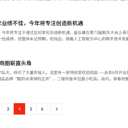
69.7%的受访者对韩国文化内容持有
万人。东南亚国家如菲律宾（87.0%）、印度（83.8%）、印尼（82.7
积极影响。尤其是菲律宾（87%）、印度（83.8%）、印度尼西亚（82
欧国家的好感度也有所上升，英国、日本、西班牙、美国、澳大利亚的好感
国家对韩国的好感度也显著上升，英国对韩国好感
%和6.0%。然而，随着韩流的扩散，负面认知也在增加，37.5%的受访者对韩
澳大利亚对韩国的好感度也较上一年大幅上升。 调查还显示对韩流的负面
年业绩不佳，今年将专注创造新机遇
内容的受欢迎度依次为食品（55.1%）、音乐（54.0%）、美容（52.6
者对韩流存在负面看法，较2021年上升6.8个百分点。尤其是韩流消费活
。韩国代表形象连续9年由K-pop（17.5%）占据首位，其次是食品（12.1
，今年将专注于通过应对变化创造新机遇。金弘基在第73届股东大会上表示
影（5.9%）。韩国文化内容的月均消费时间为14.7小时，平均支出为16.6
了一些成绩，但整体未达预期。他指出，随着人工智能为中心的数字技术发
.6%）、电视剧（51.3%）和电影（48.9%）。显示出除传统文化产业外
元。接触韩国文化内容的主要途径是通过OTT和视频平台，而综艺节目则主要
重组，传统的业务战略难以应对。金弘基强调，2026年将集中所有力量
本次新设的角色（IP）人气为38.9%，除K-POP以外的演出类人气为34
工智能（AI）系统翻译与编辑。
费者对K-食品、K-内容、K-美容等K-生活方式的接受速度前所未有。金
球文化形成的过程，CJ在过去20年推动韩流全球化的资产和经验是核心
象“韩国战争”“朝核威胁”等排名跌出前10
商圈崭露头角
行，让更多人享受健康、快乐、便利的价值，实现实质性增长。此外，CJ
式变化明显 调查显示，受访者每月在接
副委员长金在信为独立董事兼审计委员，并通过了更改独立董事称谓、引
出为16.6美元，较去年分别增长0.7个小时和1.2美元。 在使用时间上，除需
尔弘大，吸引了大量年轻人。这里有一家特别受欢迎的店——去年6月开业
等议案。※ 本报道经人工智能（AI）系统翻译与编辑。
电视剧（18.3小时）、综艺（17.7小时）、游戏（16.8小时）等占比较
甜品品牌“酸奶冰淇淋的正宗”，二楼则是辛拉面小吃店。店内，穿着校
、饮食（24.9美元）等消费令占比较高。 购买韩国产品或服务的原因依次
面和紫菜包饭，东南亚游客也选择了韩国小吃而非日本料理。墙上展示了
%）、使用便利性（33.4%）等。64.8%的受访者称韩流影响购买决策，呈
心的代表产品，旁边是自助煮面机，顾客可以自己煮袋装拉面。曾在韩国留学
，所以来这里。”她最喜欢农心的Neoguri产品。农心预计，考虑到拉
NS）和短视频平台传播，显示消费模式向短视频转变的趋势。 美食、美妆与时
将达到1万人。 吸引原宿年轻人的K食品不仅仅是辛拉面。对面是本土汉
4
下
触，其中用户评价类SNS内容对消费决策影响显著。时尚领域则受韩流
3
5
6
有140个座位，顾客排队点餐。店内还设有AI拍照亭和手机壳自动售货机，增
道，K品牌从食品扩展到时尚。在奢侈品牌云集的表参道Hills地下二层，
一
门合作在美国、法国、墨西哥等地举行韩流综合博览会，加快韩流在全球
ino、Dior、Chloé等国际品牌并肩。去年，젝시믹斯在日本的销售额同比