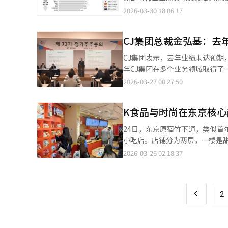
多数仅在1%左右，受访者仍多青睐于经典作品。 ▲欧美对韩国文化好感度上升 
个海外地区进行，样本扩大至2.74
2026-03-30 18:06:17
好感，并对购买韩国产品及服务产生
（79.4%）的好感度较高。美
泰国（79.4%）等东南亚地区对韩国表现出明显好感。 美洲及欧洲
了8%、6.4%、6.2%、6.1
度提升8个百分点，日本、西班牙、美国、
CJ集团总裁金弘基：去
法，比五年前增加了6.8%。文化
认识也有所增长。37.5%的受访
（51.3%）和电影（48.9%）
CJ集团表示，去年业绩未达预期
负面认知比例更高。 ▲韩国美食美妆人气走高 受访者所在国最受欢迎的韩国文化内容为韩国料理（55.1%），其次
（9.5%）、美容（6.2%）和电
年CJ集团在多个业务领域取得
依次为音乐（54%）、美妆（52
年分别增加0.7小时和1.2美
易秩序的变化，经营环境正在迅速
2026-03-27 00:27:50
及美妆已成为韩流的重要组成要素。
体和短视频平台。※ 本报道经人
化转化为新机遇。他分析，全球消
处于发展初期。 最能代表韩国的形象仍为K-POP（17.5%），连续9年位居首位。其次依次为韩国美食（12.1%）、
这一趋势不是短暂的流行，而是全
电视剧（9.5%）、美妆（6.2%）和电影（5.9%）。 此前对韩国的印
K食品与时尚在东京核心
说，CJ集团将通过大胆快速的执
位，显示出韩国的国家形象正在向文化领域转变。 ▲消费与接触韩国文化方
东大会上任命前公平交易委员会
触韩国文化内容上花费14.7小时，平均支
24日，东京原宿竹下通，类似首
大会制度、删除集中投票排除条款
长期学习的韩语（23.8小时）外，
小吃店。店铺分为两层，一楼是
面，时尚（33.9美元）、美容（29.7美元）
围坐在杯面形状的桌子旁享用拉
2026-03-26 02:18:37
页
为质量（61.8%）、价格（43
Neoguri和鳀鱼刀削面等农
升趋势。 ▲内容传播渠道多样化 在接触韩国文化内容渠道方面，影视剧、动画、音乐等主要通过OTT和视频平台获
示：“想起在汉江边吃的即食拉面
一
取，综艺节目则更多通过社交媒体（S
客数量，辛拉面小吃店的月均访客
上
尚主要通过线上及线下销售渠道接
2
品牌MOM'S TOUCH，店内
相关内容影响较大。 文体部表示，将以本次调查结果及去年首次试行的《韩流产业振兴基本法》为基础，进一步巩固
客的停留时间。步行5分钟到表参
韩国文化产业基础。并与有关部
闲品牌젝시믹스入驻，与Valent