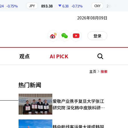
-0.75%
893.38
6.38
-0.71%
209.17
1.7
JPY
CNY
2026年08月09日
登录
weibo
weixin
youtube
观点
AI PICK
搜
索
主页
搜索
热门新闻
爱敬产业携手复旦大学张江
研究院 深化韩中皮肤科研合
作
韩中航线客运量大增成韩国