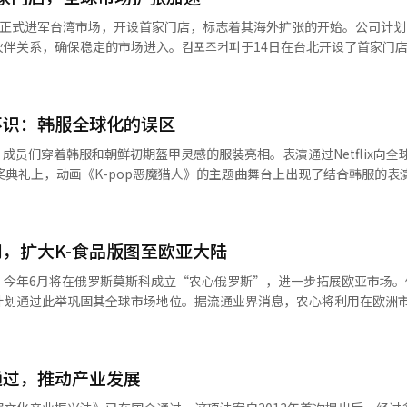
一季度访韩旅游的总体满意度为90.8分。为了继续推动访韩旅游增长，文体
피正式进军台湾市场，开设首家门店，标志着其海外扩张的开始。公司计划
香港、中国（深圳、青岛）、日本（大阪、东京、福冈）举办了“K-旅游
伴关系，确保稳定的市场进入。컴포즈커피于14日在台北开设了首家门
国的韩国旅游说明会。访韩便利性也大幅提升。从3月起，与法务部合作，
ee集团董事长Tony Tan Caktiong和Milksha代表Peter Huang
5年和10年多次签证发放，并将自动出入境审查适用国家从18个增加到42
果，公司分析了消费者反馈和销售数据，优化了菜单和运营方式，以减少初
扩大到可携带2名随行人员，并通过旅游交通民间协商机制改善区域旅游交
运营系统应用于台湾，包括店铺运营流程、质量管理标准、原材料供应体系
：“凭借‘韩流’的魅力，韩国已成为全球游客的热门目的地。我们将继续
不识：韩服全球化的误区
为拓展市场，컴포즈커피与台湾知名奶茶品牌Milksha签署了主特许经营
议上提出的‘访韩旅游大转型，区域旅游大跃进’战略，增强旅游竞争力
降低市场进入壁垒。在菜单策略上，컴포즈커피引入了韩国风味饮品和甜点
成员们穿着韩服和朝鲜初期盔甲灵感的服装亮相。表演通过Netflix向全
费上涨导致机票价格上升，以及国际局势不稳定导致海外旅行心理萎缩等
。컴포즈커피计划从8月起加速特许经营业务，年内在主要商业区开设10
奖典礼上，动画《K-pop恶魔猎人》的主题曲舞台上出现了结合韩服的表
素。”※ 本报道经人工智能（AI）系统翻译与编辑。
550家门店，旨在建立本地化的特许经营模式。近年来，韩国咖啡连锁品牌
文化”的象征。然而，长期推动韩服全球化的韩文化振兴协会会长郑萨穆尔
这一趋势中寻求多元化发展。컴포즈커피在韩国迅速扩展，成为低价咖啡市
散和韩服的认知度应分开看待”，并指出“喜欢K内容和了解韩服是完全不
和简化的店铺运营系统。公司认为这一商业模式在海外同样适用。컴포즈커
人仅约5%。根据文化体育观光部和韩国国际文化交流振兴院2026年3月
了当地消费者的反馈，提升了运营的完整性。通过与Milksha的合作，
，扩大K-食品版图至欧亚大陆
9.7%，但对传统文化的认知度相对较低。郑会长指出，外国人看到韩服
场。”※ 本报道经人工智能（AI）系统翻译与编辑。
他认为，韩服的全球化过程中，标准逐渐模糊。实际上，外国游客中，租
，今年6月将在俄罗斯莫斯科成立“农心俄罗斯”，进一步拓展欧亚市场。
项目。然而，他们穿的韩服多为与传统结构相去甚远的华丽改良版。郑会
计划通过此举巩固其全球市场地位。据流通业界消息，农心将利用在欧洲
制造，几乎接近角色扮演的水平。国家遗产厅数据显示，穿韩服进入景福
速扩展在俄罗斯的市场份额。去年，农心在法国巴黎设立分公司后，与当
20年的约15万增加到2023年的180万，2024年超过200万。需求激
产品的市场覆盖率。农心的欧洲销售额每年保持两位数增长，尤其是在20
服价格约为40万韩元，而中国制造的产品仅需1万到2万韩元。国家遗产
宣传馆，进一步提升了品牌知名度。英国和德国等国的出口额也大幅增长
应保持上衣和裙裤的结构。郑会长认为，韩服的全球化过程中，宣传和记
通过，推动产业发展
划在俄罗斯市场复制其欧洲的成功策略，目标是到2030年实现3000万
前穿韩服拍照时，常被误认为是中国游客。在AI时代，这一问题可能会加剧
市场规模约为10亿美元，去年俄罗斯对韩国拉面的进口额增长了58%。