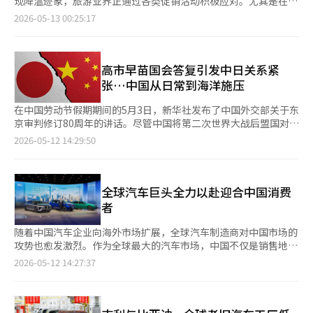
现降温迹象，旅游业界正通过各类促销活动积极应对。尤其是在7
关税冲突截然不同。过去双方互相提高关税，围绕贸易盈亏争斗，
短，机票价格压力相对较低。韩国游客感受到的物价负担较轻，因
半导体相关的股票大幅上涨。黄仁勋的访华消息具有重要象征意
月至8月旅游旺季来临前，中东局势长期化迹象加剧，如何降低燃
而现在则是围绕AI霸权和未来文明主导权展开更深层次的竞争。表
2026-05-13 00:25:17
此受汇率波动影响较小。 Klook方面称，中国对韩国公民实施免签
义。这不仅是企业家的同行，更是美国技术资本与中国制造能力之
油附加费带来的价格负担、稳定消费者出游需求，已成为行业关注
面上微笑握手，内心却在进行“谁将掌握AI时代的操作系统”的静
政策，大幅降低了签证办理时间与费用成本。上海等主要城市飞行
间新妥协可能性的信号。中国市场开始押注于美中冲突的缓和可能
焦点。 据业界12日消息，截至本月第一周，以出发日期为基准的7
默战争。 实际上，美国工业界在AI数据中心和GPU的争夺战中竞
时间通常在3小时以内，对于难以长时间请假的上班族来说具有很
性。相反，台湾则传达出截然相反的信息。台湾军方在距离中国大
月至8月跟团游预订率方面，模德旅游（Mode Tour）同比增长
争激烈。微软、谷歌、亚马逊、Meta，甚至华尔街金融公司都在
高吸引力。赴华旅游的趋势也在发生变化，网红美妆体验、社交媒
陆不远的金门海岸进行登陆阻止训练，并首次进行了美国制造
10%，Kyowon Tour增长20.4%。行业龙头哈拿多乐（Hana
高市早苗国会答复引发中日关系紧
AI基础设施投资上投入了天文数字的资金。美国在设计、软件和先
体旅拍，美食打卡等内容体验型消费增势明显。 模德旅游负责人
的“标枪”导弹实弹射击。台湾通过展示与美国的军事合作关系，
Tour）的同期预订率则维持在与去年相近水平。 从目的地来看，
进GPU领域仍保持着全球最强的地位。 相对而言，中国则凭借庞
张…中国从日常到海洋施压
表示，中国正与日本一起成为吸收近距离旅游需求的代表性目的
试图向中美双方表明“台湾并不是谈判桌上的一张简单牌”。金门
中国成为暑期最热门的跟团游市场。模德旅游表示，7月至8月中国
大的内需市场、国家主导投资和制造业基础加快追赶步伐。中国地
地。当前中国旅游市场已不仅仅是恢复，而是进入了按地区与年龄
岛并非简单的岛屿。它是冷战时期中国与台湾炮火交锋的最前线。
线路预订占整体比重达22%，排名第一。日本、越南等短途旅游目
方政府在AI产业园区建设上投入了巨额资金，同时积极进行半导体
在中国劳动节假期期间的5月3日，新华社发布了中国外交部关于东
层进一步细分需求的新阶段。今后将在提升长白山、张家界等传统
仅数公里外便是中国厦门的灯光。在那里，美国制造的武器开火，
的地也持续受到欢迎，欧洲则位列第四，显示中长线旅游需求仍在
人才的引进和国产设备的开发。北京、上海、深圳等地已经聚集了
京审判修订80周年的讲话。尽管中国将第二次世界大战后盟国对日
热门线路稳定性的同时，积极扩充内蒙古、青岛、上海等新兴城市
象征意义极为强烈。正如中国通过经济吸引美国，而台湾则通过安
恢复。此前在黄金连休期间需求集中的中国、日本等短线市场，暑
大量AI初创企业和半导体公司。AI与半导体的竞争不仅仅是产业竞
本战犯审判的日子视为纪念日，但外交部发表讲话的举动却显得格
型旅游产品，进一步增强中国旅游产品的竞争力。
2026-05-12 14:29:50
全与美国紧密相连。这一幕最终展现了此次峰会的本质。美中关系
期热度依旧延续。 业内人士表示，通常短途产品从预订到出发的
争，更是未来国家体制与世界秩序的主导权竞争。在这一变化中，
外罕见。讲话的关键词是“新型军国主义”。中国指出，日本右翼
是既要冲突又要合作的关系。斗争但不能崩溃，竞争但不能断绝。
周期较短，但受燃油附加费上涨影响，消费者预订时间正在提前，
关税战相对退居幕后。 关税依然重要，但关税是过去工业时代的
势力在“和平国家”的幌子下，推动军备扩张和制度改革，成为地
因为在AI时代的全球经济中，美国的技术与中国的生产体系是无法
提前出票需求也有所增加。不过，随着本月燃油附加费大幅上调，
武器。AI时代的核心在于数据、运算能力和半导体供应链。最终，
区安全的威胁。这一讲话凝聚了中国在过去六个月中逐步改变对日
完全分离的。此次峰会的核心议题主要有五个。首先是AI与半导体
暑期新增需求可能放缓。 目前，旅游业界正高度紧张。原本应是
世界正从“谁能更便宜生产”的时代转向“谁能掌握更多运算能力
态度的结果。 事件的起因可以追溯到去年11月。当时，日本总理
全球汽车巨头全力以赴迎合中国消费
问题。美国正在遏制中国的高端半导体崛起，尤其是通过对高性能
集中吸引暑期游客的关键时期，但燃油附加费却升至历史最高水
和算法”的时代。 全球经济也很可能因此而剧烈动荡。如果美中
高市早苗在众议院预算委员会上表示，台湾发生类似情况时可能会
者
GPU和先进设备的出口管制来减缓中国的AI军事化速度。然而，美
平。本月出票机票将适用燃油附加费最高等级——第33级。这也是
在人工智能和半导体领域保持一定程度的合作与交易，全球半导体
导致日本的“生存危机”。这意味着自卫队可以行使集体自卫权。
国企业也难以完全放弃中国市场。英伟达、高通、苹果等公司对中
韩国自2016年引入相关制度以来，首次适用第33级，较上月的第
市场将能找到稳定的走势。反之，如果冲突再次升级，供应链的分
中国对此强烈反对。尽管日本方面表示这只是对现有法律的解释，
随着中国汽车企业向海外市场扩展，全球汽车制造商对中国市场的
国市场的依赖度极高。中国也在推动高端芯片自给自足，但仍未完
18级一个月内上升15级。 以大韩航空为例，仁川往返中国上海、
裂和技术的区块化将更加严重，世界可能会分裂为以美国为中心的
并未假设特定情况，但中国并未退让。台湾问题被视为习近平政权
攻势也愈发激烈。作为全球最大的汽车市场，中国不仅是销售地，
全摆脱对美国技术和设备的依赖。因此，此次会议上可能会讨论有
北京及日本东京、冲绳等国际航线的单程燃油附加费，已从3月的
技术圈和以中国为中心的技术圈。 韩国的困境则更加深重。韩国
的“核心利益”，日本总理提及军事介入的可能性本身就被视为对
更成为全球汽车产业的核心实验场和技术竞争的中心。全球企业正
2026-05-12 14:27:37
限的技术放宽和供应链稳定机制。第二是贸易与汇率问题。美国对
2.1万韩元（约合人民币96元）上涨至5月的10.2万韩元，增幅超过
是全球最强的内存半导体国家之一，但同时在美国安全同盟与中国
中国的“核心利益侵犯”。中国随即采取了召见驻华日本大使等报
在扩大针对中国市场的专属车型和本地技术应用，致力于迎合中国
中国的过剩生产和低价出口问题施加压力，而中国则认为美国的高
5倍。仁川往返美国纽约、芝加哥等长途航线的燃油附加费，也从
市场之间被要求保持战略平衡。三星电子和SK海力士必须遵循美
复措施。 然而，最受冲击的并非外交领域，而是普通民众的日常
消费者的口味。 尤其是，中国市场的新车购买者平均年龄逐渐降
利率政策和美元霸权正在动摇全球经济。最近中国股市的暴涨也意
9.9万韩元升至56.4万韩元。 在此背景下，包含旅行社提前锁定、
国的先进半导体监管，但也无法放弃中国的生产基地和市场。 最
生活。江苏省一名23岁的女研究生在上个月末流下泪水，感到沮
低，消费者对时尚设计和先进数字功能的偏好也在迅速上升。 根
味着市场开始预期“管理贸易休战”的可能性。实际上，双方都面
受燃油附加费影响相对较小的低价机票产品，正受到消费者关注。
终，韩国不仅要成为简单的生产基地，更要在AI时代成为核心技术
丧。她原计划今年春季在东京的一所研究生院学习法学，但因去年
据中国视频平台哔哩哔哩与市场调研机构CTR联合发布的《2025