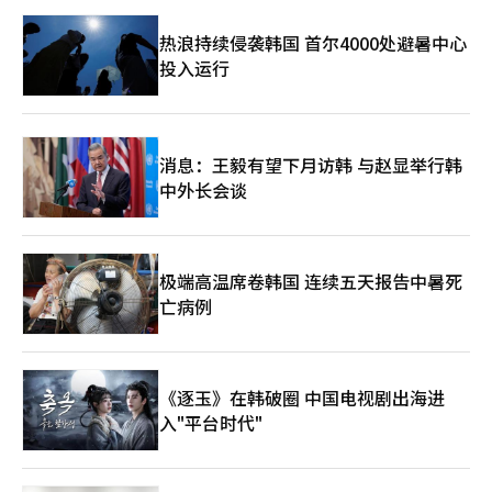
下，欧洲对掀背车的需求却非常强劲，因其狭窄的道路环境和实用
热浪持续侵袭韩国 首尔4000处避暑中心
性受到重视。在南欧某些地区，掀背车的销量占新车销售的40%以
上，显示出稳健的增长趋势。因此，比亚迪计划于6月推出专为欧
投入运行
洲市场设计的‘海豚G’掀背车型号。奇瑞的新全球品牌Repass
也在开发针对欧洲市场的掀背车型号，而上海汽车旗下品牌名爵
（MG）也计划在欧洲推出MG2掀背车型号。
消息：王毅有望下月访韩 与赵显举行韩
中外长会谈
极端高温席卷韩国 连续五天报告中暑死
亡病例
《逐玉》在韩破圈 中国电视剧出海进
入"平台时代"