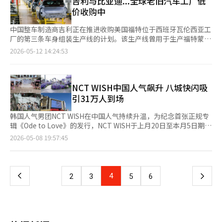
吉利与比亚迪...全球老旧汽车工厂低
临经济放缓的压力，因此一定程度的妥协是不可避免的。第三是台
各大旅行社也纷纷推出折扣券、积分返还及信用卡优惠等促销活
国家。必须超越以内存为中心的结构，拓展在AI半导体设计、软
11月的决定，学校在一个多月后以“安全考虑”为由取消了她的留
汽车产业白皮书》，中国新车购买者的平均年龄为30.5岁，远低于
价收购中
湾问题。这是此次会议中最危险的议题。中国认为“一个中国”原
动。 哈拿多乐自上月至本月20日，针对中国张家界、日本福冈、
件、电力半导体和先进封装等领域的竞争力。同时，也需要具备不
学计划。尽管她愿意签署承担所有责任的承诺书，但学校依然毫无
欧洲和美国约50岁的水平。 国际汽车制造业协会(IOM)秘书长弗朗
则不可妥协，而美国则在保持战略模糊的同时增强台湾的防御能
澳大利亚悉尼等热门目的地推出“燃油ZERO”特惠产品，即不反
被美中任何一方单方面左右的战略外交敏感性。 2026年北京会谈
动摇。 在中国，许多高校纷纷暂停前往日本的留学项目。一家从
索瓦·鲁迪埃表示：“中国汽车购买者的平均年龄远低于欧洲和美
中国整车制造商吉利正在推进收购美国福特位于西班牙瓦伦西亚工
力。问题在于唐纳德·特朗普总统的交易中心外交风格。他倾向于
映燃油附加费上涨部分。模德旅游则推出“价格锁定”专题活动，
清晰地展示了这一点。世界霸权的中心轴线已从关税转向AI与半导
事日本留学服务的公司负责人表示，去年新学期时有近60名学生前
国，这对车辆设计和选项选择产生了重大影响。” 日产全球设计
厂的第三条车身组装生产线的计划。该生产线曾用于生产福特蒙迪
将安全与经济作为一个整体来处理。因此，有人担心台湾问题可能
主打受燃油附加费及汇率波动影响较小的旅游产品。 Kyowon
体。而这场静默战争已经开始。 ※ 本报道经人工智能（AI）系统
往日本，但今年仅有5名。这种情况在2012年钓鱼岛事件时也未曾
总监阿方索·阿尔瓦伊萨也评价道：“中国市场在颜色和材料的表
欧和S-Max等车型，但由于相关车型停产，目前已停止运作。吉利
成为与贸易、关税、技术问题相关的谈判筹码。第四是中东问题。
2026-05-12 14:24:53
Tour推出“海外旅行特价保价”活动，即使后续燃油附加费上
翻译与编辑。
见过。即便在当时，激烈的反日示威发生时，留学项目依然没有停
现上相当实验性。”日产去年推出了专为中国市场设计的电动
计划在收购并改造该生产线后，将其作为欧洲专用的小型电动车
目前，全球最大的变数实际上是中东，而非台湾。尤其是伊朗战争
涨，消费者仍可按最初预订价格出行。Nol Universe也针对日本、
止。 经济也在降温 旅游景点的景象也发生了变化。根据3月份的数
车“N7”，并取得了成功，特别是采用了在其他地区不太受欢迎
（EV）和混合动力车的生产基地。 中国经济媒体《第一财经日
风险直接影响国际油价和全球供应链。中国对中东原油的依赖度
中国、越南、泰国等目的地推出机票优惠活动。 旅行社相关人士
据，前往日本的外国游客人数创下历史新高，但来自中国的游客比
的粉色和淡紫色内饰选项，吸引了消费者的目光。 重视先进技术
报》最近报道，中国整车制造商正在以低价收购海外的老旧闲置工
高，而美国也迫切需要稳定油价以抑制通货膨胀。因此，美中在竞
表示，与海外旅行特价活动相关的咨询及预订量正在增加，新需求
去年减少了55.9%。一位官员表示，目前的情况甚至比中日政治紧
和车内软件体验的中国消费者特性也影响着全球企业的战略调整。
厂，扩大全球生产基地。随着全球传统整车制造商在电动车转型中
NCT WISH中国人气飙升 八城快闪吸
争的同时，在霍尔木兹海峡的稳定上有共同利益。第五是乌克兰与
主要集中在外航、低成本航空（LCC）以及相较长线旅游价格负担
张持续的“小泉政权”时期还要糟糕。他表示：“当时是‘政治冷
中国的语音人工智能(AI)助手、先进驾驶辅助系统(ADAS)以及车载
提高生产效率，纷纷出售内燃机车生产设施，这为中国企业加快本
俄罗斯问题。中国在与俄罗斯保持战略合作关系的同时，也承受着
引31万人到场
较低的产品。
却经济热’的时代，而现在政治、经济和民间都在降温。” 中国
KTV等娱乐功能几乎成为了必备配置。 在今年的北京车展上，这一
地化战略提供了机会。福特·奔驰·日产汽车工厂接收中资 中国
西方制裁的压力。美国则警惕中国对俄罗斯的支持。然而，从长远
在工业领域也瞄准了日本制造业的痛点。今年1月，中国加强了对
趋势表现得尤为明显。宝马共发布了16款新车，其中大多数为中国
资本正在迅速占领南美、非洲和东南亚等地，填补西方和日本汽车
来看，美国也不希望俄罗斯与中国完全结盟。因此，此次会议上可
韩国人气男团NCT WISH在中国人气持续升温，为纪念首张正规专
双用途产品的对日出口管制，2月又将20家日本企业列入管制名
市场专属车型。梅赛德斯-奔驰则表示，将以上海研发中心为核
企业撤出的空白。 一个典型的例子是，奇瑞汽车今年初推进收购
能会有不公开的战略交流。峰会后，东北亚局势可能会出现三种情
辑《Ode to Love》的发行，NCT WISH于上月20日至本月5日期间
单。尽管中国当局声称“不会影响民生”，但实际情况却并非如
心，扩大本地技术开发和与中国大型科技企业的合作。 呼喊“在
南非的日产工厂。奇瑞已达成协议，收购位于南非罗斯林地区的日
景。第一种是乐观情景。如果两国达成贸易战休战延长和有限技术
携手QQ音乐，在中国8座城市成功举行快闪活动。 此次快闪活动
页
2026-05-08 19:57:45
此。今年3月，中国对日稀土磁铁的出口量为184吨，同比下降
中国，为中国”(In China, For China)战略的大众汽车推出了专为
产工厂。该工厂运营超过60年，曾是南非的核心生产基地，年产
合作的协议，则中国股市可能进一步上涨，韩国、台湾和日本的半
在北京、上海、深圳、南京、重庆、青岛、珠海、温州等地核心商
27.2%，环比下降17.3%。驻北京的日本企业人士最近表示，通关
中国市场设计的电动车平台和本地驾驶辅助系统的车型，并计划到
4.5万辆皮卡。 在南美最大的汽车市场巴西，中国企业的攻势也在
导体产业也可能进入稳定阶段。国际油价也将稳定，全球金融市场
圈举行，活动现场不仅设置专辑主题展示区、互动体验区以及打卡
一
时间无故延长。一些大型企业正在寻求替代采购，但要迅速摆脱廉
2026年在中国市场推出20款以上的新能车，到2030年扩展至约50
持续。长城汽车收购了德国梅赛德斯-奔驰的旧工厂，并于去年8月
可能恢复风险偏好。第二种是中间情景。表面上微笑，但实质性协
空间，还推出丰富的粉丝互动内容，累计吸引约31万人次到场，再
价的中国商品并不容易。 冲突甚至蔓延到海洋。上个月17日，日
款。 韩国现代汽车也正式宣布电动车品牌IONIQ进军中国市场，并
开始年产3万辆的生产。比亚迪同样在2024年3月收购了位于巴西
议有限。两国在避免冲突的同时，核心霸权竞争仍将持续。目前，
次证明了NCT WISH在中国的人气与影响力。 《Ode to Love》此
本海上自卫队的护卫舰“雷鸣”在近10个月后再次通过台湾海峡。
上
4
下
2
3
5
6
首次全球发布两款电动概念车，展现了其在中国电动车市场的决
巴伊亚州的关闭福特工厂，并于去年10月开始电动车组装生产。
这种可能性最大。在AI、半导体、电池和稀土领域的竞争将持续，
前已在中国市场取得亮眼成绩，不仅登上QQ音乐韩国MV周榜冠
这是日本政府在高市总理的台湾言论后，暂停的“航行自由”行
心。※ 本报道经人工智能（AI）系统翻译与编辑。
这一系列动作与中国汽车市场近期激烈的价格竞争和供过于求导致
台湾海峡的紧张局势也可能结构性维持。第三种是悲观情景。如果
军，还拿下QQ音乐“白金认证”（销售额突破人民币100万元），
动。日本政府内部的判断认为，“如果继续因中国而暂停行动，反
一
的盈利能力下降密切相关，企业们开始将目光转向海外市场。 中
峰会失败或在台湾问题上发生冲突，中国可能会提高军事演习的强
并同时夺得腾讯音乐旗下五大音源平台综合K-POP周榜冠军，展现
而会助长中国的海洋扩张。”《读卖新闻》报道了这一情况。 中
国电动车龙头比亚迪在今年第一季度的净利润较去年同期减半，业
度，而美国则可能扩大对台湾的武器支持。全球金融市场可能立即
出强大的市场号召力。 随着此次中国大型快闪活动圆满落幕，业
国的反应迅速且激烈。中国军方媒体《解放军报》指出，这一天是
页
绩下滑的趋势持续。因此，比亚迪积极开拓海外市场，以抵消国内
动荡，尤其是半导体、航运和能源市场的波动性将加大。从韩国的
界普遍认为，NCT WISH在中国的本地影响力正持续扩大，未来有