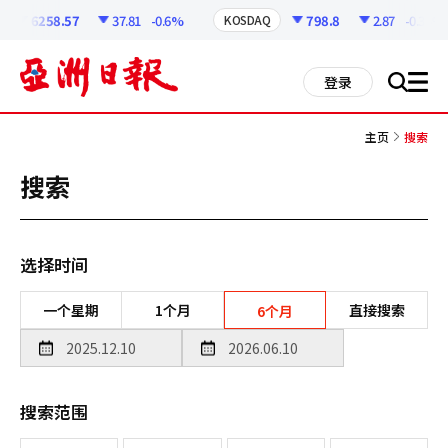
코
인
6258.57
37.81
-0.6%
798.8
2.87
-0.36%
KOSDAQ
정
보
all
登录
搜
men
索
主页
搜索
搜索
选择时间
一个星期
1个月
直接搜索
6个月
搜索范围