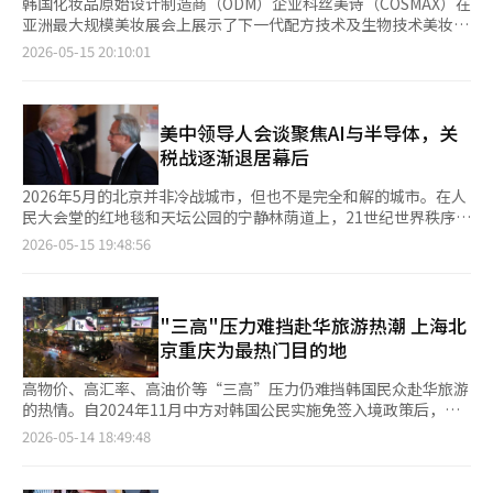
韩国化妆品原始设计制造商（ODM）企业科丝美诗（COSMAX）在
亚洲最大规模美妆展会上展示了下一代配方技术及生物技术美妆研
发成果。 科丝美诗中国法人表示，公司于本月12日至14日参加了
2026-05-15 20:10:01
在中国上海新国际博览中心举行的第30届CBE中国美容博览会（简
称上海美博会）。上海美博会是亚洲最大规模企业对企业（B2B）
美妆展览会，每年吸引来自120多个国家和地区的超过50万人到场
参观。 此次展会上，科丝美诗围绕“创新”“全球”“价值提
美中领导人会谈聚焦AI与半导体，关
升”三大主题设置展区，重点展示本地化产品战略及全球研发能
税战逐渐退居幕后
力。 在创新展区，公司公开了涵盖防晒、彩妆及功能性护肤等领
域的8项核心技术。其中，采用自主乳化技术的防晒配
2026年5月的北京并非冷战城市，但也不是完全和解的城市。在人
方“EmulShift”受到关注。该技术可有效改善防晒产品泛白及结
民大会堂的红地毯和天坛公园的宁静林荫道上，21世纪世界秩序所
块现象。科丝美诗表示，应用该技术的防晒产品系列去年推动了中
围绕的巨大紧张与克制同时流淌着。 美国总统唐纳德·特朗普与
2026-05-15 19:48:56
国市场销售增长。 在彩妆领域，公司展示了应用“FlexiLast”技
中国国家主席习近平的会谈表面上传递了稳定与合作的信息，但会
术的气垫产品。该产品基于三重果冻网络膜技术开发，进入中国市
谈的真正核心并非关税，而是AI与半导体。因为世界的霸权已经从
场仅半年销量便突破1000万件。 此外，公司还公开了应对持妆需
石油、钢铁和汽车转向数据、运算能力和超微型半导体。 此次访
求的“MagFilFormer”唇部技术，以及重组PDRN、纳米粒子技
华行程中，尤其引人注目的是英伟达首席执行官黄仁勋的随行。特
"三高"压力难挡赴华旅游热潮 上海北
术、源自极端环境微生物的抗氧化酶技术等下一代生物研究成果。
朗普总统在结束阿拉斯加行程后，几乎是亲自带着黄仁勋前往北
京重庆为最热门目的地
与此同时，科丝美诗还展示了全球研发成果，包括获得
京。这不仅仅是经济人士的随行，更是美国开始将AI半导体视为国
Cosmopack Awards大奖的“1000兆保湿剂”配方技术，以及在
家战略资产的象征性场景。 曾几何时，美中冲突的中心是关税
高物价、高汇率、高油价等“三高”压力仍难挡韩国民众赴华旅游
国际化妆品化学家学会联盟（IFSCC）上获奖的类器官白发研究成
战。特朗普第一任期开始的对华高额关税动摇了中国制造业和美国
的热情。自2024年11月中方对韩国公民实施免签入境政策后，赴
果。 科丝美诗相关人士表示，公司正以化妆品及健康功能食品研
消费市场。当时，美国以贸易逆差的解决和中国不公平贸易行为的
华旅游需求持续回升。随着暑假旅游旺季临近，多家航空公司加大
2026-05-14 18:49:48
发能力为基础，加快全球市场布局，并计划进一步扩大结合下一代
纠正为名，中国则以报复性关税回应。世界对“关税战”这个词已
运力投入大型客机，提前做好应对激增客流的准备。 国土交通部
生物技术与内服美容产品的综合业务竞争力。
习以为常。 然而，仅仅几年间，世界的关注点完全转移。现在的
日前公布的数据显示，今年第一季度，韩中航线运送旅客人数达
核心不再是“谁卖的东西更便宜”，而是“谁能设计未来文明”。