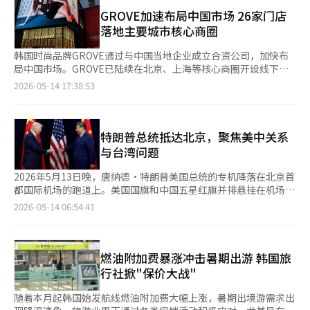
439万人次，同比增长25.1%，已超过新冠疫情前的2019年水平。
而AI与半导体正是这一中心。 半导体不再是简单的电子元件。AI时
韩中航班数量增至2.9078万架次，同比增长7.7%。 为满足持续扩
GROVE加速布局中国市场 26家门店
代的半导体即是国力。国家的军事力量、金融系统、云计算产业、
大的赴华旅游需求，国土交通部上月在2026年度国际航空运力分
落地主要城市核心商圈
自动驾驶、机器人、航天、生物产业等都在超高性能半导体的支持
配中，将35条新增国际航线中的23条分配给中国航线。除北京、
下运作。尤其是英伟达的GPU如今被称为“AI时代的原油”。 美
上海等传统热门城市外，杭州、成都等中国二三线城市也包括在
韩国时尚品牌GROVE通过与中国当地企业成立合资公司，加快布
国对中国施加的最强压力领域正是先进的AI半导体。美国限制了
内。 航线集中于上海的现象日益显著，根据旅游平台Nol-
局中国市场。GROVE已陆续在北京、上海等核心商圈开设线下门
H100和H200等高端AI芯片的对华出口，并加强了对先进半导体设
Universe统计，中国航线整体需求同比增长26%的同时，上海航
店，在瞬息万变的中国时尚消费市场展现出强劲的品牌影响力，
2026-05-14 17:38:53
备和软件的管控。同时，荷兰的ASML和日本半导体设备企业也在
线需求激增约77%，几乎占据整个中国旅游需求的一半。 中国南
GROVE自去年4月正式开始在中国主要城市布局线下门店，目前门
一定程度上参与了美国的战略，使得中国在先进工艺的接触上面临
方航空计划在仁川至上海（浦东）航线投入波音777-300ER大型
店数量已扩大至26家，覆盖北京、上海等一线城市。GROVE计划
巨大压力。 然而，中国并没有轻易退让。相反，中国将美国的压
客机（360座），在仁川至北京（大兴）航线上投入空客A330-
今年将门店增加至50家，进一步加强与中国消费者的接触点，巩固
力视为推动半导体国产化的国家生存战略。以华为为中心的AI芯片
300（282座）。 赴华旅游需求攀升还体现在旅行社的预约数据
在当地时尚消费市场中的地位。 GROVE通过与当地企业成立合资
特朗普总统抵达北京，聚焦美中关系
开发、自主GPU生态系统建设、内存自给自足和中国半导体设备的
上。模德旅游上月赴华旅游人数同比增长约31%，预计今年夏季旺
公司，构建起共同生产体系，有效优化整体利润结构，也有效推动
与台湾问题
培育正在同步进行。尤其是最近中国AI企业深思科技的崛起，对全
季需求将同比暴增105%左右。旅游预约平台Klook最近一个月中
韩国本土业绩向好。集团今年制定了800亿韩元（约合人民币3.6亿
球产业界造成了不小的冲击。 深思科技在美国最先进芯片接触受
国旅游相关流量同比增长33.5%，最受欢迎城市依次为上海、北京
元）的销售目标，其中韩国市场250亿韩元、中国市场550亿韩
2026年5月13日晚，唐纳德·特朗普美国总统的专机降落在北京首
限的情况下，通过自主优化技术和高效的运算结构实现了相当的AI
和重庆。黄色气球旅行社近一个月中国跟团游预定量也同比增长
元。 在门店设计方面，GROVE将品牌哲学融入空间设计之中。门
都国际机场的跑道上。美国国旗和中国五星红旗并排悬挂在机场贵
性能。这打破了“没有美国芯片，中国AI无法成长”的传统假设。
15%。 从游客偏好来看，不同年龄层呈现出明显差异。中老年游
店以感性的服装廓形、高级面料质感以及简约的设计风格为核心，
宾室，冷战后最复杂的美中关系的紧张与计算在此交织。表面上是
2026-05-14 06:54:41
这使得美国的忧虑加深。如果对中国施加过大压力，短期内美国可
客更偏爱以自然风光为主的传统目的地如长白山、张家界等，而年
通过精致的产品陈列与空间氛围，打造超越传统购物体验的品牌空
国宾访问，但其背后是围绕AI半导体、供应链、台湾海峡、中东战
能占据优势，但从长远来看，反而可能加速中国的自立步伐。实际
轻群体则更倾向于前往大城市体验都市文化与潮流生活。 旅游平
间，受到年轻消费群体的欢迎。 GROVE还积极推进品牌全球化营
争、美元霸权与人民币秩序，以及21世纪全球霸权结构的巨大谈判
上，历史上技术封锁往往导致对方独立生态系统的崛起。 此次北
台My Real Trip负责人表示，从绝对游客规模来看，上海仍是韩国
销战略，启用人气女团Twice成员林娜琏作为品牌形象大使。林娜
舞台。有趣的是，同一天中国和台湾展现出截然不同的面貌。中国
京会谈中，两国小心翼翼地处理AI与半导体问题的原因也在于此。
游客最青睐的城市。但北京、西安、厦门、青岛、深圳等主要城市
琏兼具时尚感与自然魅力的形象，与GROVE的现代休闲风格高度
上海股市创下11年来的最高点，而台湾则在距离中国大陆仅数公里
燃油附加费暴涨冲击暑期出游 韩国旅
美国在警惕中国的军事AI崛起的同时，也希望避免美国企业完全失
的需求也在快速扩散。重庆、成都等因社交媒体和中国电视剧拍摄
契合，成为品牌快速提升知名度与好感度的重要推动力。 除中国
的金门岛进行美国制造的“标枪”导弹实弹射击训练。一方是金钱
行社掀"保价大战"
去中国市场。英伟达、苹果、特斯拉等美国企业仍然视中国为全球
地而走红的“内容体验型”城市旅游成为新的趋势。 业内人士分
市场外，GROVE也计划持续扩大日本市场版图。目前品牌已在东
的语言，另一方是火药的语言；一方是市场的乐观，另一方是战争
最大市场之一。反之，中国也清楚，完全排除美国的先进技术和全
析认为，中国旅游热度高涨，主要得益于免签政策、短途飞行以及
京原宿运营旗舰店，未来还计划在大阪、名古屋等主要城市增设门
可能性的现实。5月13日的中国欢呼雀跃。上海综合指数突破2015
随着本月起韩国始发航线燃油附加费大幅上涨，暑期出境游需求出
球金融体系是难以实现的现实。 因此，此次会谈的氛围与过去的
高性价比优势。 Nol-Universe负责人表示，中国航线飞行时间
店，进一步扩大在亚洲时尚市场中的影响力。
年以来的最高点，深圳创业板指数也创下历史新高。尤其是与AI和