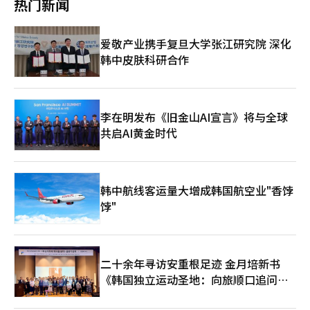
《下关条约》签署、台湾被割让给日本的日子，批评称“严重伤害
热门新闻
销售的疲软。目前，比亚迪的海外销售占整体销售的46%。因此，
角度来看，此次峰会不能仅仅视为美中冲突的新闻。韩国经济深深
望进一步打开亚洲市场。 NCT WISH近期在韩国本土活动同样表现
了中国人民的感情”。两天后的19日，中国的导弹驱逐舰“宝
今年的海外销售目标也比去年增加40%，定为150万辆。中国汽车
植根于美国安全体系与中国市场之间。半导体、电池、汽车、造
亮眼。组合不仅登顶韩国Circle Chart排行榜4月零售专辑榜冠
头”和护卫舰“黄江”出现在鹿儿岛县横当岛西南60公里的海域，
全球化第二幕...从出口到本地生产 如今，中国汽车企业建立海外本
船、AI和数据中心产业都受到美中关系的影响。更何况中东风险也
军，还将陆续出演韩国三大电视台音乐节目《音乐银行》《Show!
逼近九州最南端约300公里。同时，东海中日中间线中国一侧的天
爱敬产业携手复旦大学张江研究院 深化
地生产体系已成为必然战略。由于欧盟、美国、加拿大和巴西等地
在加剧。如果伊朗战争长期化，霍尔木兹海峡的紧张局势加剧，而
音乐中心》以及《人气歌谣》，带来主打歌《Ode to Love》的舞
然气田开发新设施的建设情况也被发现。 中国的施压已全面扩
韩中皮肤科研合作
对中国电动车的进口进行限制，提高了关税壁垒，因此通过本地生
美中关系未能在一定程度上稳定，全球经济可能会面临双重冲击。
台表演。
展。然而，中国民众对日本的情绪似乎并未受到太大影响。在劳动
产来规避这些限制的趋势正在加速。 美国市场研究公司Rhodium
最终，美国和中国也生活在一个无法完全摧毁对方的时代。中国古
节的5月1日，上海市中心的一座公园内举行了与日本动漫《口袋妖
Group分析称，去年中国电动车企业的海外投资规模首次超过了国
典名著《孙子兵法》中有云：“上兵伐谋。”如今，美中正进入这
怪》相关的活动。家庭观众们在皮卡丘模型前拍照留念。一位35岁
内投资规模。尤其是收购现有闲置工厂的方式在时间和成本上被认
一阶段。虽然没有开火，但实际上已经处于战争状态，表面上微笑
的公司职员表示：“我不在乎中日关系的恶化，喜欢的口袋妖怪是
为更为高效。新建工厂通常需要3到5年，而现有工厂在收购后经过
握手，内心却在计算对方的生死。5月13日晚，特朗普总统在北京
李在明发布《旧金山AI宣言》将与全球
无法替代的。”政府施加的压力与民间对日本文化的需求之间存在
改造，约一年内即可投入生产。 中国乘用车市场信息联席会
机场的表情背后，笼罩着的不仅仅是一次外交访问的沉重时代阴
共启AI黄金时代
着错位的共存局面。 这种差异很好地反映了当前的局面。与2012
（CPCA）秘书长崔东树表示：“中国汽车企业的全球战略与过去
影。
年钓鱼岛事件时愤怒在街头爆发不同，现在的施压是由上而下精心
日本汽车工业的全球化过程相似。”他指出，最初集中于出口国内
设计的。虽然一切始于总理在国会的答复，但经过半年的时间，日
市场的车辆，随后通过发送零部件进行KD（半成品组装）生产，
本的日常生活、产业和海洋都在同时受到冲击。※ 本报道经人工
最终演变为建立本地生产体系。瞄准‘雅力士时刻’...欧洲型掀背
智能（AI）系统翻译与编辑。
韩中航线客运量大增成韩国航空业"香饽
车竞争 中国汽车企业为了攻占全球市场，正在加速开发符合各地
区消费者偏好的专用车型。这让人联想到丰田曾凭借符合欧洲消费
饽"
者口味的小型掀背车‘雅力士’成功进入欧洲市场的‘雅力士时
刻’。市场研究公司Gartner的分析师佩德罗·帕切科通过路透社
表示：“中国汽车企业也在努力重现‘雅力士时刻’。” 被习近
平主席指定为‘礼宾车’品牌的红旗汽车，上个月在北京车展上发
二十余年寻访安重根足迹 金月培新书
布了针对欧洲市场的小型全球运动型多功能车（SUV）。不仅如
《韩国独立运动圣地：向旅顺口追问历
此，比亚迪、奇瑞、长安、上海汽车（SAIC）和红旗等中国企业正
史》出版
在开发从针对欧洲市场的小型掀背车到适用于澳大利亚和墨西哥市
场的皮卡等区域定制车型。 尤其是在中国需求几乎为零的情况