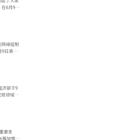
引起了大家
不断进行，
在6月9日
和终身教
开交，但现
一堂。 克
反应，注意
头盔的操作
舞台上最需
个位置后再
的这种做法
自信。也有
运营的固定
清新地去面
家创新项
能网络控制
程。刚开始
流、移动和
险的想法。
尚九的严泰
划通过此次
施的提升和
心技
九在JYP
空间中学习
过载风险的
。老师让我
：“韩国是
可能做得不
机，政府也
重组、数字
时不知不觉
行，进化为
下降和需求
特殊情况发
到这里就
术至关重
目光却汇聚
宏观领域的
、
学校需要恢
供无缝的通
舞和头旋的
术信息通信
行政力
报道经人工
时间内完成
汇市场的集
实仿真性能
破隔离规
令人惊叹。
为此，将
'及'地方
时，感觉他
措施，引
，并进行
这条路也一
重要支
全转移给教
台的态度却