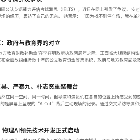
金秀罗表示：“通过公募选定的作品，如果公开招募制作团队，将会打开
认英语能力评估考试雅思（IELTS），近日在网上引发了争议。 安선英在社交
无奈。 她表示：“因为找不到停车场，我在单行道上绕了
明星营销，应该通过公共剧场的作品获得创意，发现优秀的团队和演员。” 与
但在上午8点50分后被告知无法入场。” 她还提到：“考试费用高达30
众的支持政策，并确保新项目与现有支持项目不重复。 与会者对内容人才流
记了考试主办方的账号，表示：“至少应该提供
示担忧。李基永委员提到：“日本决定支持电影制作费用的50%，最高可达
流失现象将加速，并指出：“目前参与的电视剧项目为了获得新加坡政府
革：政府与教育界的对立
后不允许入场。由于考试当天需要
划首先培育能够长期演出的优秀作品，以扩大
因此，在一些男性和女性主导的在线社区中，安선英遭
地方教育财政补助金'在李在明政府执政两周年之际，正面临大规模结构性
027年在国内举办的“国际儿童青少年戏剧协会（ASSITEJ）世界大会
宣布全面改组维持数十年的公立教育资金筹集系统，政府与地方教育局及
的国际活动，韩国于2024年在古巴大会上最终获得承办权。 同年7月24日至
是个人准备不足。” 另一位网友表示：“有人因为迟到几分钟而
在水原市举行的“国际表演艺术节”，文化体育观光部计划与ASSITEJ韩
被允许入场，这样会引发更大的问题。”并强调：“考试应该按照原则进行
，强烈主张国家财政的有效再分配和支出结构的优化，并将教育补助金作
试越早到达越是常识。”、“她在社交媒体上发文，反而引来了不必要的
，并优先推进场地租金的支持。他还表示：“将使阿尔科舞台能够被民间
构，而是遵守规定的考试机构受到批评，这种氛围让人难以理解。” 值得一提的
东昊、严泰九、朴志贤重聚舞台
了强烈的决心，认为不能再继续放任这种状况。 地方教育财政补助金自
试在全球140多个国家进行，是一种国际公认的英语考试，考试的安全
韩国公立教育发展的核心引擎。根据现行法律，教育补助金是根据内国税总
虽然在同一空间、同一时间，但导演和演员们在各自的位置上所感受到的
工智能（AI）系统翻译与编辑。
·道教育局的'内国税联动制'结构。 在过去的经济增长时期，税收增加
注的是屏幕上呈现的“A-Cut”背后生动现场的记录。通过交叉采访导演
校的设立和义务教育的落实。然而，面对前所未有的人口崩溃，现阶段的
-Cut”瞬间。<编辑者注>电影《野生事物》讲述了一支曾经风靡乐坛但
形”在20年后重新登上舞台的故事。强东昊、严泰九、朴志贤分别饰演三
与财政需求的不匹配'。小学、中学和高中学龄人口急剧下降，但由于强制
。在《野生事物》中，舞台不仅仅是背景。三位演员不仅需要演技，还需
'供给过剩'。 财政部门指出，各市·道教育局未能及时执行
，物理AI领先技术开发正式启动
。他们需要一边唱歌一边跳舞，同时还要注意观众的反应。演员们在镜头
金积累已达数万亿韩元。每当国税收入增加时，教育局便会涌入过多的资
须在舞台上站立的时刻。“看到我跳舞的感觉，首先是非常满意的。尤其