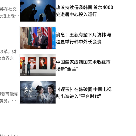
制作的出
热浪持续侵袭韩国 首尔4000
处避暑中心投入运行
会者
1.5亿
消息：王毅有望下月访韩 与
的支持，正
赵显举行韩中外长会谈
改革。财
”的准备工
教育界之间
中国藏家成韩国艺术收藏市
国总部及水
场新"金主"
。” 此
为核心目
批
更积极地利
性和身份确
《逐玉》在韩破圈 中国电视
额的
感受可能完
剧出海进入"平台时代"
和演员，重
财政效率开
因意外事件
角形的队长
将内国税
要表演。仅
前面对的不
金，导致一
是在最后的