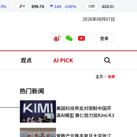
%
899.76
3.84
-0.43%
210.96
0.04
-0.0
JPY
CNY
2026年08月07日
登录
weibo
weixin
youtube
观点
AI PICK
搜
索
主页
搜索
热门新闻
美国科技界反对限制中国开
源AI模型 黄仁勋力挺Kimi K3
爱敬产业携手复旦大学张江