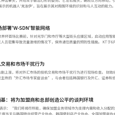
人伸出拳头，并用双手做出心形的姿势。它左右摇头，朝观众方向移动，
福利等奢侈和浪费的财政运作。 因此，政府计划打破预算的隔离结
好。真的很努力。拍摄结束后还继续练习，晚上去练习。随着舞台拍摄的
展示的机器人'克洛伊'，旨在展示其对周围环境的识别和与人互动的能力。 
79%），或将部分中小学财政强制转移至面临枯竭危机的高等教育（大学）
候，我的舞台经验变得丰富。刚开始的时候因为不想错过舞蹈而忙得不可
理AI领先技术开发项目启动报告会'上，国内物理AI产业的下一代技术齐聚
量化指标，阻止不必要的财政
更关注舞蹈的线条。刚开始的时候要一边唱歌一边跳舞，还要引导观众的
半人形机器人'AI工人'登场。这次演示重点展示了其工作能力。佩戴VR
需受益的其他领域，以确保财政健康。 教育界认为单纯以学生数为标准
悉后，舞姿变得很好。”（强东昊）担任三角形中心多美的朴志贤认为，
机械手臂也做出了相同的动作。机器人抓起桌上的物体，将其移动到另一
失与固定成本的限制” 然而，全国市·道教育感和教育专家们认为，政府
不多的演员来说，中心这个位置既陌生又有压力。“我觉得作为中心需要
部署'W-SDN'智能网络
式启动由科学技术信息通信部和信息通信规划
经济效率的视角存在扭曲，坚决反对。认为学生人数减少并不意味着学校
且身边有很多外貌出众的人，不知道自己能否胜任中心的角色，但我想要
领先技术开发项目，并分享相关技术开发方向。 物理AI是政府今年初发布的国
韩国教育发展院院长的反相进教授在与本
国世界杯首场比赛前，针对光华门和市厅等大型街头应援区域，启动应用智
站在舞台上的艺术家的视频，试图消除自我意识，放下所有，享受这个过
生成型AI专注于文本和图像生成不同，物理AI被评估为能够改变制造、物
或经济部门某些人仅以学龄人口减少为依据批评中小学财政过度是非常危
密集导致流量激增的情况下，保持通信质量的预防性措施。 KT于6月9日表
作，但后来我觉得自己也应该沉浸其中。”（朴志贤）担任暴风说唱歌手
，能够让AI识别、判断并在实际物理环境中行动。 科学技术信息通信部计
削减，但不应仅以学生人数指标来削减财政，而应从未来公立教育基础设
厅广场和江南永东大路等地的通信质量预先检查，并制定了网络运营方案。 核
更接近于一个努力追求梦想的说唱者，而不是一个成熟的说唱歌手。严泰
真平台的依赖，争取自主的世界模型技术。世界模型是一种帮助AI在虚拟
过度拥挤的班级，班级
一种智能网络控制系统，能够实时精确分析中心的流量，并自动选择和管理面临
唱和舞蹈，逐渐掌握发声、节奏和手势。“在说唱方面，我完全依赖老师
术，被认为是未来实现下一代物理AI基础模型的关键基础。 柳济明表示
费等刚性固定成本的比例在上升。 首尔大学教育学教授严文英也表
配置网络资源。 这一技术的有效性已得到验证。KT在3月份光
角色并不是一个擅长说唱的人。在五个月的时间里，我真的很努力，虽然
的国家，正迎来主导物理AI时代的重要时刻。”他指出：“现在是黄金时
机交易和市场干扰行为
来看待教育并削减预算的时候。面对学龄人口急剧减少带来的小规模学校
用了基于W-SDN的网络，确认了其稳定的质量。 现场应对系统也分阶段
声练习到节奏把握，都是和老师一起做的，随着时间的推移，和老师交流
构建生态系统。” 他进一步表示：“未来的通用模型将超越简单的任务执
宏观投资仍然是必要的，如果财政压力加大，最终将导致公立教育质量的
的部署 △在比赛前后24小时内，过天网络监控中心进行特别监控 △在
当这种自然流露出来时，我感到很高兴。因为没有尽头，所以没有‘只做
涨，将对外汇市场的投机交易和市场干扰行为进行现场检查。 财政经济部于9
代理级别。为此，获取能够替代和补充现实数据的合成数据和世界模型技
。”（严泰九）三位演员接近舞台的方式各不相同，但在练习室里彼此的
官主持的“外汇市场专家座谈会”，与会者包括韩国银行及外汇、证券和
括Mind AI、Holiday Robotics、Roboteers、Crowdworks
表示：“经历新冠疫情的世代学习和社会性损失严重。为了克服这一点，
计划在全国人民的期盼汇聚的光华门广场应援现场，通过W-SDN技术提
习量给同伴们留下了深刻的印象。朴志贤回忆起强东昊在练习室练习霹雳
今年第一季度国内生产总值（GDP）初步数
院(KAIST)、首尔大学、韩国信息通信技术协会等10个产学研单位。 科学技
并重建受损的教师权威，创造安全的教育活动环境，这需要大量的财政和
控制技术，以在流量密集的环境中不断改善用户感知的网络质量。”※ 本
昊前辈在舞蹈方面真的很了不起。在练习室看到他练习霹雳舞和头旋，短
以及国民养老金新框架的启动，韩国经济的基本面依然稳健，因此近期外
韩元，目标是在短期内确保世界最高水平的性能。通过提升世界模型的现
于放弃这一时代的救助责任。 地方政府面临“财政转嫁”的困境……需打
很神奇。为了在这么短的时间内做到这一点，他付出了多少努力啊，真是
（NDF）交易的现状以及将NDF需
划将未应用世界模型时的实际机器人最终动作成功率提高20个百分点。 
与市·道教育局之间的冲突还因与地方政府的'幼儿教育与保育整合财政分担
炳基：将为加盟商和总部创造公平的谈判环境
到4个小时到达，浑身是汗。个人练习之后，还和我们一起练习3到4个小
方法。文管理官强调，需通过24小时外汇市场运营和境外韩元结算系统等
→机器人基础模型关联→实证·性能评估→案例分析·再学习'的实证管道
推进将卫生福利部和地方政府负责的幼
努力是不够的，他的身体协调性真好，看到他跳舞也让我觉得如果他走舞蹈
内外汇市场的竞争力和效率。 此外，政府对近期市场情况表示高度关
终阶段，将通过制造和物流现场的实证，力争创造可商业化的成果。
日表示：“我们将竭尽所能，确保加盟业务领域作为支撑内需和收入分配的
教育部和市·道教育局（幼儿教育），但现有地方政府使用的保育预算完
昊的目标并不是简单的模仿。《野生事物》是一部喜剧电影，但他对待舞
的投机交易采取严格应对措施。 因此，政府已开始准备检查外汇市场
相关人士批评政府与地方政府单方面转嫁财政责