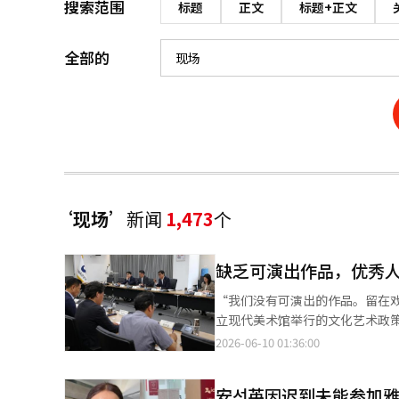
搜索范围
标题
正文
标题+正文
全部的
‘现场’
新闻
1,473
个
缺乏可演出作品，优秀
“我们没有可演出的作品。留在戏剧界经济上
立现代美术馆举行的文化艺术政
持。 该委员会是由文化体育观光部部长直接领导的，旨在传达创作者、制作人、演员及协会等现场专家的真实声音。
2026-06-10 01:36:00
演员李基永委员强调，缺乏合适
出，作家也很难获得报酬，因此
安선英因迟到未能参加
能够上演，而不是不断翻出经典剧本，这些作