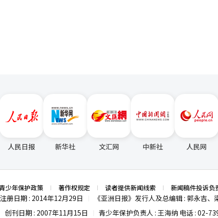
曼达尼也到场观看比赛。曼达尼市
页
成为实时搜索词第一位，订单量大幅增加，因此此次相关品牌也有很大可
券。 最终，马刺以115比111战胜尼克斯，尼克斯在系列
首席执行官亲自品尝或分发的产品在社交媒体上迅速传播，消费者的关注
※ 本报道经人工智能（AI）系统翻译与编辑。
此次曝光效果进行促销和产品策划。”※ 本报道经人工智能（AI）系统
人民日报
新华社
文汇网
中新社
人民网
青少年保护政策
著作权规定
读者提供新闻线索
新闻稿件投诉负
注册日期 : 2014年12月29日
《亚洲日报》发行人及总编辑 : 郭永吉、
|
创刊日期 : 2007年11月15日
青少年保护负责人 : 王海纳 电话 : 02-739
|
|