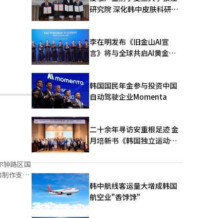
研究院 深化韩中皮肤科研合
作
李在明发布《旧金山AI宣
言》将与全球共启AI黄金时
代
韩国国民年金参与投资中国
自动驾驶企业Momenta
二十余年寻访安重根足迹 金
月培新书《韩国独立运动圣
地：向旅顺口追问历史》出
版
和制作支
韩中航线客运量大增成韩国
，即使有演
航空业"香饽饽"
选定的作品