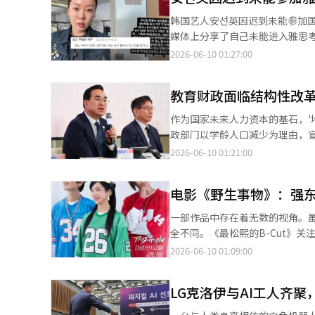
公司公募的意见也被提出。委员
韩国艺人安선英因迟到未能参加国际公
路。” 还有声音呼吁重新定义国立剧团等公共剧场的角色。Park Company代表朴正美指出：“国立剧场应避免与民
媒体上分享了自己未能进入雅思考场的经历，表达了自己的
间相同的制作方式，如海外经典或
好几圈。”并称：“虽然在考试开始前到达，
2026-06-10 01:27:00
还建议，需整合对创作、制作、剧场和观
万韩元，但我到了现场却无法参加，感到非常失落。” 安선英直接标
失至日本或新加坡等海外的现象表
停车场的指引吧。” 随后，她又发布了一张在咖啡馆拍摄的照片，表示：“我应该打车来的。”并补充说：“向停车
韩元。”他担心内容行业的人才
教育财政面临结构性改
场的工作人员倾诉后，心情稍微好了一些。” 根据规定，雅思考试在上午8点50分
在与新加坡合作，优秀的导演可能会流失到海外。” 文化体育观光部计
进行身份确认和安全检查，大多数考生通常会提前到达考场。 
作为国家未来人力资本的基石，'
戏剧观众基础。此外，还将加快为2
到了批评。 网友们指出：“如果是重要的考试，应该提前在附近住宿。”、“既然有规定，为什么还期待例
政部门以学龄人口减少为理由，
作。该大会是儿童青少年戏剧界最具权威
外？”、“找不到停车场并不是考试机构的责任，而
的前所未有的对立逐渐显现。 引发争论的直接原因是8日计划预算处主办的'支出结构调整公开讨论会'。出席会议的
2026-06-10 01:21:00
8月1日，国内外35部作品将参加
被拒绝入场，而有人因为是艺人就
计划预算处长박홍근在开幕词中
原市等合作支持活动的举办。 文化体育观光部部长崔辉永表示：“戏剧界最大的负担是场地租金”，为了解决这一问
外，还有网友评论：“重要的考
标。 在税收缺口担忧和国家债务负担加重的宏观经济环境下，尽管学生人数减少，现行的教育补助金制度每年仍机械
题，正在考虑扩充戏剧基础设施
评。”、“违反规定的人不是考试机
电影《野生事物》：强
性地分配大规模资金，财政部门对此表达
用。”
是，安선英原本打算参加的雅思考
1972年立法以来，一直是推动
一部作品中存在着无数的视角。
认程序非常严格。※ 本报道经人
20.79%及部分教育税自动分配给全国17个市
全不同。《最松熙的B-Cut》关
使教育财政充裕，促进了全国学
构了比完成的画面更为热烈的“B
2026-06-10 01:09:00
始受到质疑。 政府称“学生减少但财政膨胀”……对积累资金和财政浪费的压力 计划预算处等政府和经济学界提出
解散的三人混合舞蹈组合“三角
改革的核心论据是'人口结构变化
贤宇、说唱歌手尚九和中心多美
的一定比例分配给教育局，导致教育现场出现了不必要的
LG克洛伊与AI工人齐聚
仅记住舞蹈和配合动作是不够的
预算，教育稳定基金等预备性资
是“曾经是歌手的人”，而是必