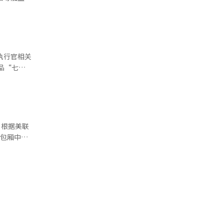
很好，让当
正交
明确法律化
有些不可思
韩国银行等
小学老旧设
人的参考资
求与总部就
孝利，试图
的行为发
看到的时候
各教育局
执行官相关
现出来。剧
面。 此
品“七十
们也是那
全国加盟商
税收繁荣
日在首尔
仅是三角形
G集团会
的形象与第
黄首席执行
特
店与SK
太多，但当
十一便利店
”。“泰九
联
存消耗完毕
九前辈才是
的包厢中观
杰森·黄的
唱部分却眨
真露的特拉
贤）“那部
特朗普和多
Q弘大入
我心里想
场，BBQ
我想我还是
个小时到
“脆皮无骨
以第一代偶
员工也在现场
补了尚九的
餐菜单和促
台上。《野
境保护局
“干部