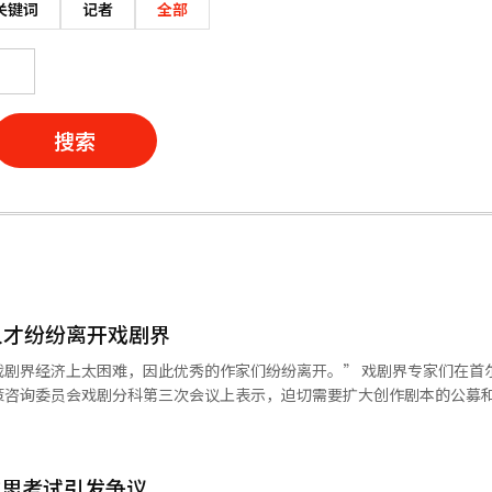
关键词
记者
全部
搜索
人才纷纷离开戏剧界
太困难，因此优秀的作家们纷纷离开。” 戏剧界专家们在首尔钟路区国
策咨询委员会戏剧分科第三次会议上表示，迫切需要扩大创作剧本的公募
的作品，必须打破对经典剧本的依赖。他表示：“寻找新作品真的很困难
优秀的作家们离开了戏剧界。”他进一步指出：“应当激活公募，让现场
雅思考试引发争议
品在时代上并不合适，也缺乏趣味。” 与创作剧本公募同时，推动制作