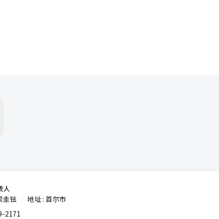
能进行后续
转化为销
翻译与编
责人
梁圭铉
地址 : 首尔市
|
-2171