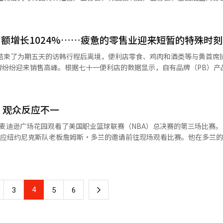
，我真的希望能做到很好，目标是让大家觉得好笑。希望能把舞姿展现得
关机构进行现场检查。 检查的对象包括为干扰市场功能或妨碍价
：“公平的分配和创新的良性循环是发达国家经济持续增长的必要条件。” 公
。要求匿名的教育局人士表示：“在现有地方政府保育预算转移规模尚未
希望他们看到时会想‘对啊，我当时也是这样’。希望观众看到时会觉得
在特定时点进行大规模单向交易以不利于客户的汇率行为等。政府计划与
即将实施的加盟商组织注册制的具体运营标准。 加盟商组织注册制是为了
不得不从中小学补助金中分割出数万亿韩元的幼儿保育费用，这将导致中
会好到让人发笑’。”（强东昊）为了让三角形的舞台看起来真实，每个
序的建立，市场参与者
制度，符合一定条件的加盟商组织在公正交易委员会注册后，可以正式请
及非法定教
在电视上看到的第一代偶像的魅力和认真，朴志贤则参考了Fin.K.L和李
吁各机构加强内部控制和风险管理，以防止投机交易或可能破坏市场秩序
额增长1024%……疲惫的零售业迎来短暂的特殊时刻
得前所未有的脆弱。 教育专家建议，为结束这种财政冲突，不应
烈。“我想要把我高中时在电视上看到的那种样子完全呈现出来。小时候
）系统翻译与编辑。
措施，而应建立地方政府与教育局平等出资的'地方教育共生合作基金'。
官）结束了为期五天的访韩行程后离境，便利店零食、鸡肉和酒类等与黄首席
我从来没有想过要做舞蹈歌手，但我还是想要把小时候看到的那种感觉呈
与地方政府的富余资金共同匹配，灵活地用于整合或地区照护基础设施等方
牌纷纷迎来销售高峰。根据七十一便利店的数据显示，自有品牌（PB）产
对。我想要把第一代偶像前辈的感觉融入其中。希望他们看到时能说‘我
国便利店产业协会提到，多个加盟商组织的成立可能导致代表性减弱，而
核心项目全面中断的经济波动脆弱性，急需立法建立'财政平滑系统'，在
月6日至8日的销售额较上周同日增长了1024%。推动销售的原因是6月5
god和Fin.K.L，尤其是李孝利前辈。她在电影中的多美这个角色，不
保障。 朱主席表示：“加盟商应获得实质性的协商机会，
出。※ 本报道经人工智能（AI）系统翻译与编辑。
谓“三层肉聚会”。当时，黄首席执行官与崔泰源SK集团会长、具光模L
二张专辑则转变为强烈和华丽的表演形象。李孝利前辈在Fin.K.L活动时
” 公正交易委员会计划在审查当天提出的行业意见后，
一起享用了三层肉和烧酒，随后他将装有该零食的盒子带出并分发给市民。
时则是性感和强烈的概念，因此我觉得多美这个角色可以同时具备这两种
报道经人工智能（AI）系统翻译与编辑。
，观众反应不一
市民的画面也通过社交媒体迅速传播。蜂蜜香蕉味HBM薯片是七十一便利
资料和练习后，真正的变数出现在舞台上。严泰九在排练时并没有展现出
品，利用SK海力士的高带宽内存（HBM）半导体芯片进行语言游戏。七
却展现出了完全不同的面貌。朴志贤形容那一刻“就像被打了个措手不及
迪逊广场花园观看了美国职业篮球联赛（NBA）总决赛的第三场比赛。 根据美
策划产品，目前主要以店内剩余库存为主进行销售。”并补充道：“在库
，但一上舞台就变成了另一个人。东昊前辈说我有舞台气质，但我觉得泰
是应纽约尼克斯队老板詹姆斯·多兰的邀请前往现场观看比赛。他在多兰
加生产。”同时表示：“公司已通过店铺公告请求有库存的门店（考虑到
了个措手不及。我们在分配部分时，我想着我只需要在这里眨眼，但在说
赛。 在比赛开始前，美国国
” 酒类行业也受益于黄首席执行官的影响。三层肉聚会的桌上摆放了海特
被抢走了’。他在舞台上飞翔，真的是可爱得不亚于现役偶像。”（朴志
出现在场馆的大屏幕上，引发了观众的嘘声。特朗普总统与他的孙女凯·
，自然地向消费者展示，获得了显著的宣传效果。黄首席执行官前往的BB
论时觉得如果能更可爱就好了，但我没有准备好任何手势，所以很纠结。
表示，该店在6月5日至6日的销售额较前一周同期增长了20%。在蚕室棒球
为那太可怕了。一个从未做过那种表情的人突然去做，那是很奇怪的。但
施也得到了加强。尼克斯队提醒观众不要携带包，并建议他们提前至少两
7日到访首尔松坡区的蚕室棒球场进行开球，并在现场点外卖享用BBQ的
的、能做到的可爱的动作。那种动作本身没有准备。”（严泰九）强东昊
4
下
3
5
6
发出了嘘声，而一些支持者则
13盒该菜单，并将其分发给受邀的NVIDIA韩国员工及其家属。BBQ总部的
好笑”的舞台；朴志贤展现了中心多美的自信；严泰九则以各自的方式填
着批评特朗普标语的市民。 在比赛期间，特朗普总统与NBA总裁亚
划将此次机会转化为营销。目前，BBQ正在策划与黄首席执行官相关的套
一
积累的歌唱、舞蹈、表情和手势，将虚构的组合三角形呈现在了真实的舞
幕僚长丹·斯卡比诺、内政部长道格·伯根、交通部长肖恩·达菲以及环
执行官的访韩行程创造了一种实时营销效果。去年，黄首席执行官访问了
备的基础上完成的。※ 本报道经人工智能（AI）系统翻译与编辑。