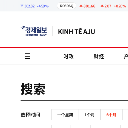
코
인
295.44
302.82
-4.59%
801.66
2.07
+0.26%
KOSDAQ
정
보
时政
财经
all
menu
搜索
选择时间
一个星期
1个月
6个月