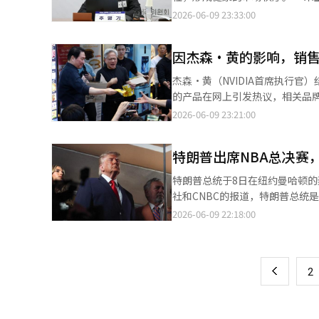
并不轻松。“第一张专辑的舞台
中的投机交易和市场干扰行为，并计划在本周内由相
业相关人士举行了座谈会。他指出
任，直接威胁到中小学教育环境
2026-06-09 23:33:00
时的舞者和歌手们不觉得丢脸。
格发现过程而进行的交易，以及
易委员会当天收集了行业意见，以制定年底
的情况下强行推进整合，最终将
议，‘为什么会这么好，为什么
相关机构协作，密切检查主要交易流向。 文管理官指出：“外汇市场的稳定运营和健康交易秩
增强加盟商的谈判能力而引入的
施的维修或未来教育投资的中断。” 此外，地方政府必须向教育局支付的法定转移金结算时机不匹配，以
料也很重要。强东昊回忆起高中时
的负责任角色至关重要。”他呼
因杰森·黄的影响，销售
交易条件等进行协商。 朱主席强调：“为了防止加盟业务现场的不公，交易条件必须合理决定，加盟商应与总部平等
育合作项目资金缩减的情况，使教育局的收入结构变
同时表达多美所具备的清新和强
生。※ 本报道经人工智能（AI
协商。” 他还表示：“新修订的加盟业务法赋予加盟商的协商请求权必须有效运作，我们将确保加盟商组织的公共代
采取单方面打破补助金隔离的极端
杰森·黄（NVIDIA首席执行
真的很帅。我想尝试一下。虽然
表性和合理决策。” 业界对增强加盟商谈判能力表示期待，但也对制度运行过程中可能出现的副作用表示担忧。 当
在税收繁荣期积累的教育稳定基金
的产品在网上引发热议，相关品
本也符合那个感觉，那个情感也
天，韩国特许经营产业协会和韩
外，为了弥补税收缺口导致教育局
一精选蜂蜜香蕉味HBM薯片”在6
样’。”（强东昊）“我以前也喜欢
2026-06-09 23:21:00
协会则指出，如果注册条件过于严格，可能会影响协商权的
期积累资金，在经济低迷期稳定支
麻浦区弘大入口附近餐厅举行的所
第一张专辑的清新和纯真形象，第
但总部的负担不应过度增加，我们将认真设计和实施该制度。
长、李海珍NAVER董事长等人
一张专辑相似，但她的个人活动
完成年内的实施条例修订。※ 本
特朗普出席NBA总决赛
官在现场亲自撕开零食袋并推荐给
质。”（朴志贤）在积累了参考
海力士合作于去年11月推出的产
镜头开始运转、舞台开始时，他
特朗普总统于8日在纽约曼哈顿的麦
相关人士表示：“该零食是限量
前辈在排练时并没有展现出太多
社和CNBC的报道，特朗普总统
后，销售将结束，但正在考虑追
真正的舞台气质。让我觉得被打
看了纽约尼克斯与圣安东尼奥马刺的比赛。 这是现任美国总统首次在现场观看NBA总决
2026-06-09 22:18:00
页
宣传效果）将该产品前置展示。
了无数次眼。我觉得‘我的部分
歌演奏期间，特朗普总统的身影
和参一酒，以及OB啤酒的卡斯等
分是现场突然变化的。和老师讨
兰站在一起，向国旗敬礼。 当大屏幕切换到尼克斯队球员贾伦·布伦森时，观众的反应转为欢呼。 为了配合特朗普
一
口店的销售额也有所上升。BBQ
着‘如果不可爱就死定了’，因
总统的到访，场馆周围的安保措
再次被曝光。黄首席执行官于6月
做了。我觉得我做了所有我知道
上
2
达。场馆周围进行了行人通行管制和安检。 当特朗普总统的车队抵达场馆时，一些市民
鸡”。当天，NVIDIA订购了1
像的记忆为基础，创造了一个“
挥舞着美国国旗。CNBC报道称，车队周围还有举
协助鸡肉的烹饪等工作。BBQ计
尴尬和意外的可爱。三位演员所
当·西尔弗进行了交谈。白宫副
销活动。业界普遍认为，黄首席
生事物》的笑声正是在这种认真准