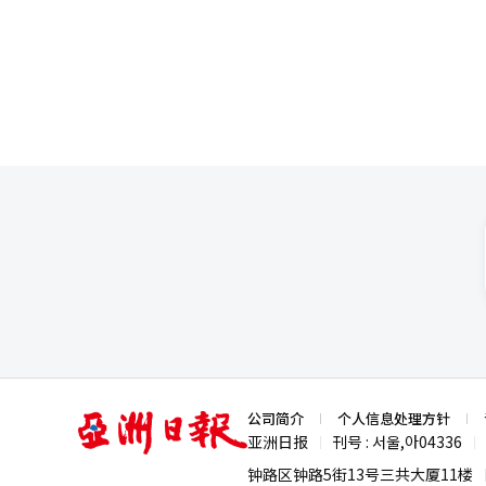
（EPA）局长李·泽尔丁也一同出席了比赛。 当天，民主党籍的纽约市市长乔兰·
鸡”，该品牌在外卖应用中迅速
长此前表示，他以约1000美元的价格购买了这场比赛的入场
营销。业界相关人士表示：“黄
赛中以2胜1负的战绩继续前行。
售。”并表示：“相关企业将利用
辑。
亚
公司简介
个人信息处理方针
洲
亚洲日报
刊号 : 서울,아04336
|
|
日
报
钟路区钟路5街13号三共大厦11楼