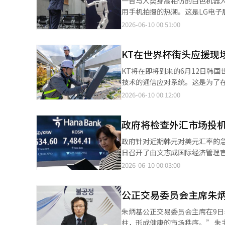
一台与人类身高相仿的白色机器
线学校向所有学生免费发放平板电脑或提供现金
舞台上，我真的觉得自己跳得很
用手机拍摄的热潮。这是LG电子
构，调整内国税联动比例（20.
舞台经验逐渐积累。到最后的时
于首尔江西区LG科学园举行的'物
2026-06-10 00:51:00
育资金，推出高强度的支出结构调整方案。 政府的逻辑是，必须根据学龄人口减少这一
在舞蹈已经成为基本功，所以我
洛伊的演示结束后，正在开发中的
流失，并将资金转向福利或国家战略领域等急
镜头，忙得不可开交，但渐渐熟
员移动双手，几米远的AI工人的
是扭曲的……“后疫情时代的损
要的感觉是自信。对于舞台经验
KT在世界杯街头应援现场
放下，五根类似人手的手指调节着抓取物体的力量。 此次报告会旨在正
过于简单化了教育的内涵，强调
些担心。因为没有舞台经验，而
评估院(IITP)推动的物理AI
预算会相应减少，忽视了高等教育领域的特殊性。 国家教育委员会委员、前
KT将在即将到来的6月12日韩
对，带着自信去面对。看了很多
目'K-文射'的核心任务之一。与
报记者的通话中指出：“保守派
技术的通信应对系统。这是为了在人员
的时候为了不出错而努力配合动
机器人产业格局的下一代AI技术
财政战略会议等场合将讨论预算
示，已完成对首尔光华门广场、市
2026-06-10 00:12:00
九对舞台有着另一种陌生感。尚九
项目降低对外资主导的物理AI仿
现场稳定化的长期投资角度进行考虑。” 现场专家特别强调，在学校数量保持不变或为了解决
术是'W-SDN'。W-SDN是
娱乐公司以练习生的身份学习说
现实世界物理法则和环境变化的技
数量反而增加的现状下，教师工资和设施维护
基站。根据人流密集度和服务使用量的变化，立即重新
怎么做我就怎么做。无论如何，
同时具备制造业竞争力和AI能力
政府将检查外汇市场投
示：“现在不是仅以纯经济逻辑
华门地区的大型演出和主要体育赛事中，运
好，但我觉得这样也能契合。发
在集中政策力量制定相关战略和
教材引入导致的教育差距缩小等
建立。包括：△提前增加移动基站
中也会模仿他们的手势和语气。
政府针对近期韩元对美元汇率的急剧上
能够自主判断情况并实现目标的
者流失至私教市场的反效果。” 更有观点指出，后疫情时代正是需要修复孩子们的社会性和学习损失的时期。国会立
生时，立即派遣恢复人员等。 KT计划未来扩大AI分析和控制功能的应用，以持续提升网络质量。 KT网络运营创新总
好’的感觉，所以我就拼命努力
日召开了由文志成国际经济管理
要。” 此次项目由LG电子主导，参与单位包
法调查处教育文化团队的李德兰
部的常务理事郑善一表示：“我们
成一个方向。尤其是强东昊的练
市场专家，讨论了近期外汇市场的动态及应对措施。 与会者表示，考虑到
2026-06-10 00:03:00
Alchera、KT、韩国科学技术
复以人为本的多样化体验机会，
信服务，并将持续提升智能自动
情景，称其“令人惊叹”。“东
据的上调、经常账户盈余的持续
部计划在未来两年内投入340亿
量。”换句话说，财政削减等同
智能（AI）系统翻译与编辑。
的样子让我感到不可思议。真的
中现象是暂时的，未来的波动性也将有所减缓。 随后，会议讨论了境外非交割远期
和机器人基础模型的迁移性能，计
定，建立“共同合作基金” 政府
公正交易委员会主席朱
每次去练习室，他都会比我们早3
求吸引至国内外汇市场（DF）的
在最短时间内建立'世界模型学习
自治体转移金'相关的复杂财政利益关系而加剧。 政府计划从明年开始，全面
每天练习了6到7个小时。光有
导外国投资者的NDF需求进入国内市场，提高国
为期两年的四次重复验证。在最
朱炳基公正交易委员会主席在9
儿园（保育）工作和预算转移至
定会很出色。”（朴志贤）强东
注，重申将对破坏市场秩序或促使汇率单向波动
柱，形成健康的市场秩序。” 朱主席当天与韩国特许经营产业协会、韩国便利店产业协会、全国加盟商协会等加盟行
育局的法律保障机制尚不完善，面临现场的强烈反对。 一线教育局