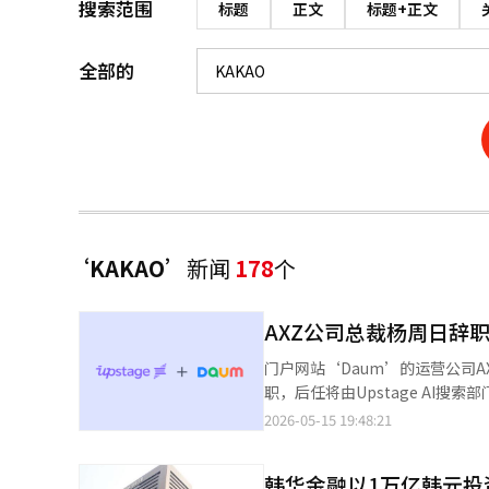
搜索范围
标题
正文
标题+正文
全部的
‘KAKAO’
新闻
178
个
AXZ公司总裁杨周日辞职
门户网站‘Daum’的运营公司A
职，后任将由Upstage AI搜
路。 15日，信息技术（IT）行业消息称，杨总裁于前一天通过AXZ员工的开放聊天群直接表达了辞职意向。他计划在
2026-05-15 19:48:21
本月底辞去总裁职务并离开公司。自
营约三年。 李建洙被提名为新任总裁。他曾在Naver负责地方业务，并于2019年1月至2023年6月期间担任Naver
韩华金融以1万亿韩元投
Glace全球地方CIC的负责人。随