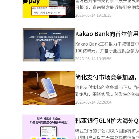
警方已对卡卡支付事件展开正式调查。卡
信用评分加分。如果从青年跃进
号。‘Daum’是将成为过去门户
旭、SK副会长李亨熙、三星物产
日报道，京南警方最近接到金融
（AI）系统翻译与编辑。
报道经人工智能（AI）系统翻译
金融集团会长崔允、Kakao 
用信息法的嫌疑对卡卡支付进行调查。 根据金融监督院的调查结果，卡卡支付自2018年至2024年
2026-05-14 19:18:15
朝日集团会长高桥明义将率领日
国支付宝传送了542亿条客户信息，涉及约4045万名用户。 信
住友商事会长兵头雅之、住友化
方式的过程中。当时，卡卡支付
将成为讨论应对全球经济不确定
Kakao Bank向首尔
号码、电子邮件地址和充值余额等敏感信息。 这一争议最早是在去年8月金融监督
景下，半导体材料、零部件、设备
体自由大韩护国团以个人信息泄露
Kakao Bank正在致力于减轻
竞争加剧的情况下，数据中心、
件转交至首尔水西警署，但当时
100亿韩元，并基于此提供总额为
制造企业与日本材料、零部件企
虑提前结束调查。此时，金融监督院调查资料的获
速金融支持”项目和与首尔市25
2026-05-14 19:09:56
18日，拜访日本总理高市早苗
对卡卡支付处以“机构警告”级别的重罚，并罚
融支持项目包括最高100亿韩元
国经济人合作的支持。
言：“难怪我整天接到垃圾电话”
信用个人经营者，提供最高300
是公共财吗”，“是时候改革居民
简化支付市场竞争加剧
25个自治区的小型企业，提供最
Kakao Bank的特别出资
简化支付市场的竞争重心正从“
小型企业支持方案。Kakao 
到饱和，围绕实际支付发生的终端和支付网络的主
未来我们将继续基于创新金融技术
Intelligence在今年1
2026-05-14 02:26:04
统翻译与编辑。
付方式在去年占据了韩国移动支付市场的54.2%。 因此，预计国内NFC设
支付基础设施一直以来以磁条安全传
韩亚银行GLN扩大海外Q
停留在10%左右（截至去年底）。 然而，最近，科技巨头Naver Pay和Toss正在积极推进自有NFC设备的普及
其中，Toss是最为积极的。Toss
韩亚银行的子公司GLN国际将扩
断扩大市场。截至今年4月，Tos
用的用户可以在无需兑换的情况下提取当地货币。 此次服务扩展的核心是将