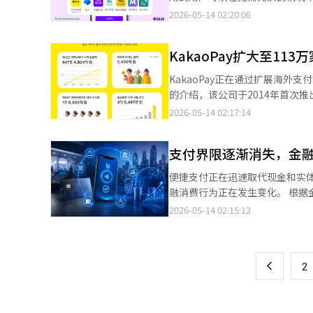
清潭洞和弘大，但最近也在向传统市场和首都圈以外的
的3个扩展到7个。新增的合作伙伴应用包括
2026-05-14 02:20:06
下市场。去年11月推出的智能设备
除了可以通过原有的韩亚元气、韩亚货
务“Face Sign”等多种功能。
行应用使用QR取款服务。取款可以在
示：“具体的普及规模难以公开
KakaoPay扩大至11
店、健康与美容商店等加盟店也支持QR支付。 在越南和老挝，用户可以通过6个
贝甜推进下半年设备的引入，未来将在更多线下门店使用。” Ka
付、Toss、Purple GLN
KakaoPay正在通过扩展海外
不是直接推广设备。它选择与现有的
在老挝则可以通过BCEL银行的ATM进行取款。 GLN代表李石表示：“通过此
的介绍，该公司于2014年首次推
要的是不在于直接拥有设备，而是
展，更多客户可以在海外使用熟
113万家商户中可供使用。三星支
2026-05-14 02:17:14
动售货机支付和海外二维码支付等方式扩大线下接触点。” 业界
旅行的客户提供无需兑换或携带实
在便利店、咖啡馆、餐厅、电影院
付市场胜负的关键因素。随着简
MST（磁条安全传输）支付和零支付
和数据竞争力。 西江大学商学院教授郑裕信表示：“金融科技平台原本以非面对面服务为中心发展，但现在正转向加
支付界限逐渐消失，金
员积分也会自动累积。KakaoPa
强线下接触点以提高客户忠诚度
南亚、欧洲和美洲等50多个国家和
过结合线下基础设施来更加稳固客户基础。” 特别是如果未来Apple Pay扩大合
便捷支付正在迅速取代现金和实
（Tap&Go）”功能，使全球约
烈。上明大学商学院教授徐志勇表示
融消费行为正在发生变化。 根据金融界的数据显示，去年便捷支付服务的日均使用量为3557万笔，金额达到1.1053
KakaoPay会员支持将40多
出：“在面对面渠道中，简化支付
万亿韩元，分别同比增长14.9%和
2026-05-14 02:15:12
页
KakaoTalk和KakaoPa
服务的日均使用次数和金额也分别增
能（AI）系统翻译与编辑。
如Naver Pay、Kakao Pay
一
24.6%。 便捷支付平台内的预充值金额也在迅速增加。截至今年第一季度末，Naver Pay、Kakao Pay和Toss Pay三
上
2
家的预充值余额合计为9902亿韩
增加，平台内资金的停留和利用逐渐扩大，超越了单纯的支付功
通过便捷支付获取的用户数据，