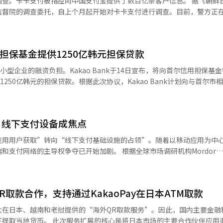
卡支付被指控向中国支付宝提供了数百亿条客户信息。 据《朝鲜日报》13
账户转入，也将计算原有青年跃进账户的参与时间和存入金额。※ 本报道
的记忆，还是在AI时代重新崛起为新的搜索平台，取决于Upstage的执行
社长李在彦等。金融界和平台企业的相关人士也将出席。新韩银行行长郑尚
监督院的调查委托，自上个月起开始对卡卡支付进行调查。目前，警方正
与编辑。
ESG总负责人权大烈等将讨论数字转型和金融合作方案。日本方面，日韩经济
5月期间，共向中
本经济界的核心人士出席。预计出席的还有日本经济团体联合会名誉会长
息传送发生在苹果iPhone用户将卡卡支付注册为支付
学会长岩田圭一、丰田汽车总管竹村明俊、野村控股会长永井浩司等。此
将用户信息传递给苹果，苹果通过支付宝接收这些信息。该过程中还包括
性加剧的日韩产业联盟必要性的主要议题。在美中冲突长期化和供应链分
信用担保基金提供1250亿韩元担保贷款
院的公告中被披露。随后，市民团
、电池、未来汽车和脱碳能源领域的两国企业合作需求日益增加。尤其是
和违反信用信息法的嫌疑，向首尔中央检察院控告了卡卡支付的高层管理人
首尔小型企业的融资负担。Kakao Bank于14日宣布，将向首尔信用担保基
电力基础设施、半导体及先进制造领域的合作讨论也将展开。LS、斗山、
警方认为“对金融监督院正在调查的事项进行单独调查是人力资源的浪费
1250亿韩元的担保贷款。根据此次协议，Kakao Bank计划向与首尔市
业之间的合作潜力也备受关注。以郭子烈会长为首的韩国代表团将于会议
取困难也影响了调查进展。 在完成调查后，金融监督院于今年2月
个自治区合作的“自治区区域经济紧密支持”项目各提供625亿韩元的资
。代表团计划在日韩首脑会谈前说明召开日韩经济人会议的意义，并请求日
款129亿7600万元和480万元的罚金。 事件曝光后，国内网友纷纷留
的“特别出资担保”产品，以及针对个人信用评分在839分以下（NICE标
，“韩国企业都疯了”，“比起Coupang，卡卡更紧急”，“在韩国，
0万韩元的“快速梦想”产品。“自治区区域经济紧密支持”项目则针对位
身份证号了”等评论。※ 本报道经人工智能（AI）系统翻译与编辑。
，线下支付设备成焦点
高100亿韩元的贷款。这是互联网专业银行首次与首尔市所有自治区合作
，首尔信用担保基金将发放担保书，各自治区将共同推动扩大支持规模和在地区
应用用户获取”转向“线下支付基础设施的占领”。随着以移动应用为中
Bank相关人士表示：“此次协议旨在减轻首尔地区小型企业的融资负担并增
导权争夺已开始加剧。 根据全球市场调研机构Mordor
扩大对个人经营者的金融支持，践行包容性金融。”※ 本报道经人工智能
月发布的《韩国移动支付市场规模及市场份额分析与增长趋势展望》报告，近场通信
备的普及率在今年也将大幅上升。国内的卡
输（MST）和IC设备为主。即使在苹果的Apple Pay推出后，基于NF
R取款合作，支持通过KakaoPay在日本ATM取款
竞争。
自2023年起通过子公司“Toss Place”向商家推广智能设备“Toss Fro
大在日本、越南和老挝提供的“海外QR取款服务”。因此，国内主要金融
s Front的安装商家已超过33万家。最初主要集中在年轻人较多的首尔热
日本市场的主要合作伙伴应用渠道从原来