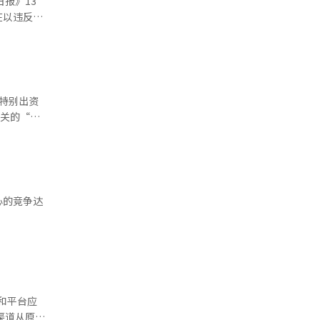
经人工智能
力。※ 本
赫、OK
在以违反信
协会会长兼
德仓正和、
次会议预计
加密的手机
化加剧的背
在AI产业
员。 案
金特别出资
现代汽车等
”，因此考
相关的“快
前一天，即
金。快速金
本政府对两
准）的中低
个人信息
于首尔市
。基于
内的宣传等
心的竞争达
强便利性，
（AI）系
（NFC）支
C的支付仍
nt”，并不
和平台应
门商圈，如