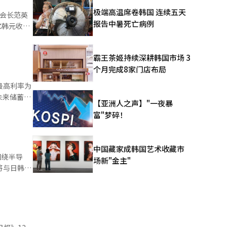
忘录
极端高温席卷韩国 连续五天
融会长范英
尽职调查，双
报告中暑死亡病例
亿韩元收购
，成为第四大
件等方面具
mu的第四
市场重心从
霸王茶姬持续深耕韩国市场 3
.20%）。
个月完成8家门店布局
海外汇款服
e的双强格
股份交换的
最高利率为
，我们将与
此次向
【亚洲人之声】"一夜暴
先水
品，旨在帮
富"梦碎！
数据是必
水产合作社
aver和
中国藏家成韩国艺术收藏市
元以下的青
新闻摘
围绕半导
场新"金主"
将与日韩经
10万
着杨总裁的
题是“日
~19.4%
此次会议的
服务速度、
也将为民间
200%。
人士出席。
~10分的
副总裁金东