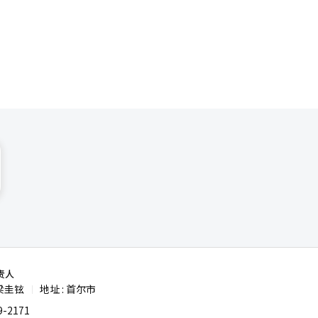
成为未来平
卡支付规模
的升级，结
非接触支付
的能力，将
下则以支付
责人
梁圭铉
地址 : 首尔市
|
-2171