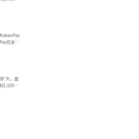
支付服
和KB星银
关人士表
利店、服装
在与巴黎
地货币，而
kaoPay
表示：“重
Pay在全国
码点餐、自
继续为海外
。用户可以
星支付的
户锁定效应
纪积分等会
国、日本、东
企业希望通
的扩大，金
服务。
。”并指
以在
。
款
道经人工智
服务提供商
增长了
充值资金的
使用频率和