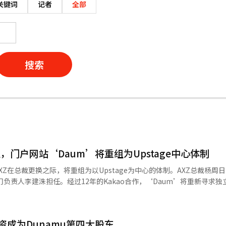
关键词
记者
全部
搜索
，门户网站‘Daum’将重组为Upstage中心体制
XZ在总裁更换之际，将重组为以Upstage为中心的体制。AXZ总裁杨周
索部门负责人李建洙担任。经过12年的Kakao合作，‘Daum’将重新寻求
AXZ成为Kakao旗下的内部独立企业（CIC）以来，杨总裁已负责‘D
资成为Dunamu第四大股东
后，他担任Connectwave总裁，并于今年加入Upstage担任AI搜索部门负