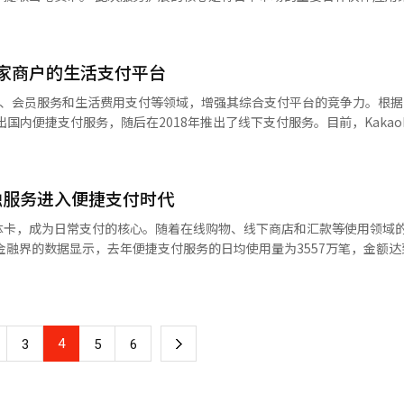
商圈扩展基础设施。 作为后发者，Naver Pay也在加速进军线
在日本便捷支付市场中使用率较高的KakaoPay。 因此，前往日本的客户
“Npay Connect”支持卡支付、简化支付、二维码支付以及面部识别
币和Toss应用外，还可以通过韩亚支付、KakaoPay、Purple GLN
Naver Pay正在采用针对小微企业和连锁店的“双轨”策略。Naver Pay相
日本全国的7-11便利店ATM和机场内的Seven Bank ATM进行。便
，但内部评估显示，推出5个月以来的业绩超出预期。”并表示：“我们正
3万家商户的生活支付平台
应用（韩亚元气、韩亚货币、韩亚支
kao Pay则更专注于扩展基于二维码的支付网络，而
、KB星银行）使用QR取款服务。在越南，用户可以通过BIDV银行的ATM提取当
支付、会员服务和生活费用支付等领域，增强其综合支付平台的竞争力。根据Ka
POS和VAN服务商合作，而不是自行构建硬件。Kakao Pay相关人士
次日本、越南和老挝QR取款服务的扩
出国内便捷支付服务，随后在2018年推出了线下支付服务。目前，Kakao
在任何地方都能进行Kakao Pay支付。”并强调：“我们正在通过二维
悉的国内应用，享受便捷的现金取款服务。”他还表示：“未来，我们将
付在300万处支付点和零支付在110万家小商户中也支持KakaoPay支付
普遍认为，线下支付数据的主导权将成为未来简化支
体卡的便捷取款体验。”※ 本报道经人工智能（AI）系统翻译与编辑。
、超市等多种线下商户使用二维码和条形码支付。KakaoPay还支持三
化支付从线上扩展到线下消费，掌握支付基础设施的企业能够同时获得用
的二维码扫描方式。支付时，用户的Happy Point、CJ ONE、信世
融服务进入便捷支付时代
y的海外支付业务也在不断扩展。基于支付宝Plus网络，KakaoPay在中
。”并指出：“在线服务如果出现更好的平台，用户会很容易转移，因此
地区支持二维码支付。同时，KakaoPay还引入了基于NFC的“轻触支付
作卡公司，线下支付竞争将更加激
体卡，成为日常支付的核心。随着在线购物、线下商店和汇款等使用领域
1.5亿个万事达卡商户能够进行移动支付。此外，KakaoPay还加强了生活
：“一旦Apple Pay推出，金融科技公司将通过合作来扩大线下市场
个合作积分通过一个条形码进行累积和使用。通过电子账单支付服务，用户可
市场的份额竞争将加剧。”※ 本报道经人工智能（AI）系统翻译与编辑
14.6%。便捷支付服务通过密码、指纹和人脸等生物识别技术处理支付。 便捷汇
y上查询和支付电费、燃气费、地方税、通信费和公寓管理费等生活费用。※ 本报
长2.9%和7.3%，达到了742万笔和9785亿韩元。尤其是，电子金融
和Toss Pay的使用金额为6064亿1000万韩元，较去年（4868亿5000万韩元）
4
下
3
5
6
元，同比增长11.5%（去年同期为8881亿韩元）。随着支付过程中预先
能。 Naver、Kakao和Toss等大型科技公司正在利用
一
扩展到贷款、投资和保险等金融服务领域。支付过程中积累的消费模式、