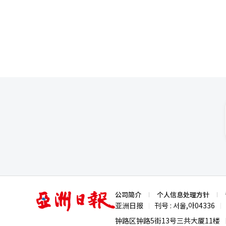
商户信息等，可以用于个性化金融产品推荐和信用评估的提升
停留时间和引导用户使用其他金
台竞争力的核心。 为了应对实体卡逐渐减弱的存在感，信用卡公司正在加速便捷支付服务的强化和数字转型。去年，
实体卡的日均支付规模为1.4万
则增长了7.3%，达到了1.7万亿韩元。 信用卡公司在加强自有应用程序的便捷支付功能的同时，也在
Pay、Samsung Walle
合资产管理、贷款和会员等多种服务，增强平台竞争力。 部分信用
等贴近生活的功能，以提升用户便
服务，以应对移动支付环境的变化。 信用卡的优惠体系也正朝着数字消费模式进行重组。针对在线购物、
流媒体和便捷支付的使用情况，强化特定的
竞争将超越简单的手续费获取，
成为市场竞争力的关键因素。 业界人士表示：“便捷支付系统在电子商务市场成功落地后，便捷支付公司正在向线下
拓展，以获取更多的商户和用户
便利性的提升为主要竞争力。”
亚
公司简介
个人信息处理方针
洲
亚洲日报
刊号 : 서울,아04336
|
|
日
报
钟路区钟路5街13号三共大厦11楼