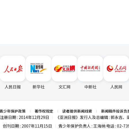
。 业界认为，用户每天反复使用的支付功能在延长平台
页
融服务方面发挥着关键作用。如何有效地将支付数据与金融服务连接，将
亿韩元，同比下降0.4%，连续两年减少，而利用移动设备等进行的非实体
扩大与Apple
t等外部平台的联动。主要信用卡公司如新韩卡和KB国民卡等，正在通过应用程序
卡公司正在扩大应用程序内的资产查询和优惠推荐
利性。在离线支付过程中，也在加强基于近场通信（NFC）和二维码的
外卖应用、
折扣和积分优惠，竞争客户的争夺也在持续。 业界预计，未来支付市场的
转向数据和平台主导权的竞争。能够将支付服务与多样化的金融服务连接
。已经具备便利性的在线便捷支付服务将以金钱优惠为主要竞争力，而线
人民日报
新华社
文汇网
中新社
人民网
青少年保护政策
著作权规定
读者提供新闻线索
新闻稿件投诉负
注册日期 : 2014年12月29日
《亚洲日报》发行人及总编辑 : 郭永吉、
|
创刊日期 : 2007年11月15日
青少年保护负责人 : 王海纳 电话 : 02-739
|
|