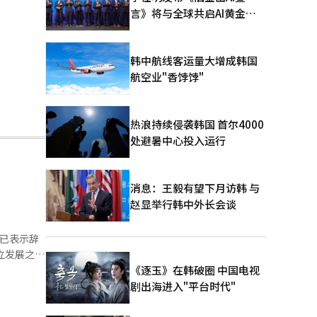
言》将与全球共启AI黄金时
代
韩中航线客运量大增成韩国
航空业"香饽饽"
热浪持续侵袭韩国 首尔4000
处避暑中心投入运行
消息：王毅有望下月访韩 与
赵显举行韩中外长会谈
日已表示辞
独立发展之
《逐玉》在韩破圈 中国电视
aum’的运
剧出海进入"平台时代"
责人。 此