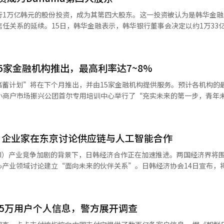
的收购工作密切相关。Kakao与Upstage于今年1月签署了股权交换谅解备
进行1万亿韩元的股份投资，成为其第四大股东。这一投资被认为是韩华金
XZ全部股份转让给Upstage，并获得Upstage的股份。经过约四个月的
期信任关系的延续。15日，韩华金融表示，韩华银行董事会决定以约1万33
的延续。
8万4000股股份。通过此次交易，韩华银行将持有Dunamu 6.55%的股份
ao合并，以应对移动时代的挑战。当时，‘Daum’在搜索、新闻、社区、邮
虚拟资产企业投资的历史最大规模。此次交易使韩华金融迅速成为Duna
了以KakaoTalk为中心的移动用户接触点。两者的结合显示了国内互联网
东是宋志亨（25.51%），其次是金亨年（13.10%）和我们技术投资（7
5家金融机构推出，最高利率达7~8%
股比例下降，失去了主要股东地位。两家公司此前已在利用区块链技术进行
um’逐渐被挤出集团的核心增长轨道。在搜索市场上，Naver和Googl
合作。此次股份收购预计不仅能增强与Dunamu的合作，还能与即将进行
储蓄计划”将在下个月推出，并由15家金融机构提供服务。预计各机构的
’业务部门分离为CIC，并随后独立为
生协同效应。范会长表示：“此次股份投资是加速数字资产基础金融创新的战略决策
akao选择将门户业务分离为独立组织，以提高效率并寻求新的增长潜力。
块链生态系统的建设，集中集团所有力量，助力国内数字资产产业迈向全球领
来储蓄计划的承办机构及利率水平。青年未来储蓄计划是一种政策金融产
，‘Daum’所拥有的搜索、新闻和内容资产极
I）系统翻译与编辑。
的优惠。 承办机构包括企业、农协、信贷、我们的银行、
言模型（LLM）‘Solar’并扩展AI搜索服务，实际用户接触点和内容
、釜山、庆南、光州、全北银行等原有的青年跃进账户承办机构，新增了
去门户全盛时期的影响力，但仍然保有品牌知名度和服务基础。 此次交易的核心
，企业家在东京讨论供应链与人工智能合作
家机构。 利率为3年固定利率，基本利率为5%，加上各机构
纯的出售。Upstage要想以传统门户的方式复兴‘Daum’并不容易。在N
，最高利率预计将在年7~8%之间提供。所有承办机构对年收入3600万韩
依靠过去的方式竞争存在明显的局限性。相反，基于AI的服务如回答型搜索、
I）产业竞争加剧的背景下，日韩经济合作正在加速推进。两国经济界将
，对“为青年提供财务咨询”课程的完成者提供0.2个百分点的优惠。 考虑到政府
，内部的矛盾也是一个负担。全国化学纤维食品产业
心产业领域讨论建立“面向未来的伙伴关系”。日韩经济协会14日宣布，
更高。金融委员会表示，如果每月存入50万韩元，3年后普通型可领取21
Z独立时公司并未考虑出售，但几个月后却决定进行股权转让，表示反对。随
本东京的“东京大仓酒店”召开“第58届日韩经济人会议”。今年会议的主
万~2255万韩元。这相当于普通型年单利13.2~14.4%，优惠型年单利18.2
stage能否将‘Daum’重新定义为一个实
议是新任会长上任后的首次活动，预计将为日韩经济合作指明新的方向。
产。单靠AI技术难以吸引回门户用户。必须在搜索质量、新闻可信度、
值韩国与日本举行首脑会谈之际。在政治和外交关系改善的背景下，经济界
。普通型的标准中位收入从200%扩大到250%，优惠型从150%扩大到
45万用户个人信息，警方展开调查
起点。2014年为了适应移动时代与
，日韩经济协会会长兼LS董事会主席郭子烈将率领主要集团的总裁和经济
未来储蓄计划中参与超过2年且累计存入超过800万韩元的青年，将给予5
在AI搜索时代生存再次转向Upstage体制。总裁的更换是这一转型的信
山集团会长朴正源、LS集团会长郭子恩、LS电气会长郭子均、现代汽车