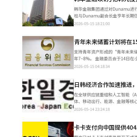
次总裁更换与Upstage对AXZ
韩华金融集团通过对Dunamu
（MOU），Kakao将其持有的A
柱与Dunamu副会长金亨年长
方于本月7日最终签署了收购协议。 此次Upstage体制的转变是‘Daum’在过去十多年变化过程中
Kakao投资所持Dunamu的22
2026-05-15 18:21:00
‘Daum’于2014年与Kak
股东。这一投资是韩国商业银行对
备竞争力，而Kakao则迅速扩大
大股东。去年，Dunamu的最大股
PC门户向移动平台转移的趋势。 然而，合并后重心迅速向Kakao倾斜。Kakao扩展了其在出行、金融、商业、内容
青年未来储蓄计划将在1
原第三大股东Kakao投资的持
和游戏等平台业务的布局，而‘Da
务的技术验证（PoC）方面展开
支持青年资产形成的“青年未来
局逐渐巩固，‘Daum’的影响力也随之减弱。 Kakao于2023年将‘Daum
Naver Financial产
年7~8%。 金融委员会于14日在小商户市场振兴公团首尔专用培训中心举行了“充实未来的第一步，青年未来储蓄计
AXZ，正是这一趋势的延续。K
Dunamu共同积极推动K-区
划开箱对话会”，公开了青年未
2026-05-15 04:18:34
Upstage的股权转让被视为收购的实质性结束阶段。 对Upstage而言
平。”※ 本报道经人工智能（A
助青年初期资产形成，结合了政府贡献金和利息收入免税
具吸引力。为了提升其自有的大型语
하나银行、国民银行以及iM银行
不可少的。尽管‘Daum’已失去过
日韩经济合作加速推进
银行、Kakao银行、Toss银行和邮政事业本部，共计15
在于‘Daum’的AI转型，而非单
的优惠利率2~3个百分点。因此
Google主导的搜索市场中，
在全球供应链重组和人工智能（A
年提供0.5个百分点的共同优惠利率
要、生活信息推荐和社区知识搜索等，仍有差异化的空间。 然而
体、移动出行、能源、金融等核
贡献金和免税优惠，实际收益率将
工会Kakao分会表示，在AX
济协会共同于19日至20日在日
2026-05-14 23:24:18
~2138万韩元，优惠型可领取2227
辞职和新任总裁的提名，员工的不安情绪也随之加剧。 未来的关键在于Up
韩共同前进，下一步”。此次会
的储蓄效果。 同时还宣布了制度改进措施。首先，为了避免因家庭收入标准而排除结婚青年的参与，将对仅由参与者
际的用户平台，而不仅仅是数据资
关注点在于，会议首日19日正
和配偶组成的两人家庭放宽收入要求
卡卡支付向中国提供40
个人信息保护和用户体验等方面进行全面改善。 ‘Daum’曾是韩国互联网的
合作的加强贡献力量。韩国方面
还将推动信用评分加分。对在青年
Kakao合并，而在2026年为了
出席的有乐天集团会长辛东彬、斗