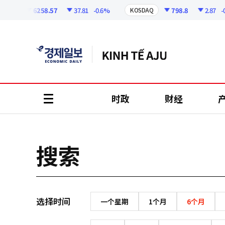
코
인
6258.57
37.81
-0.6%
798.8
2.87
-0.
SPI
KOSDAQ
정
보
时政
财经
all
menu
搜索
选择时间
一个星期
1个月
6个月