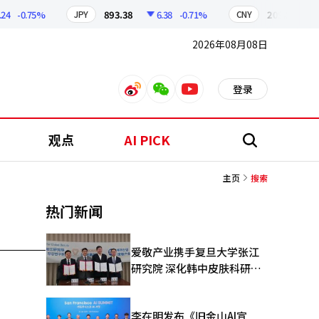
-0.75%
893.38
6.38
-0.71%
209.17
1.
JPY
CNY
2026年08月08日
登录
weibo
weixin
youtube
观点
AI PICK
搜
索
主页
搜索
热门新闻
爱敬产业携手复旦大学张江
研究院 深化韩中皮肤科研合
作
李在明发布《旧金山AI宣