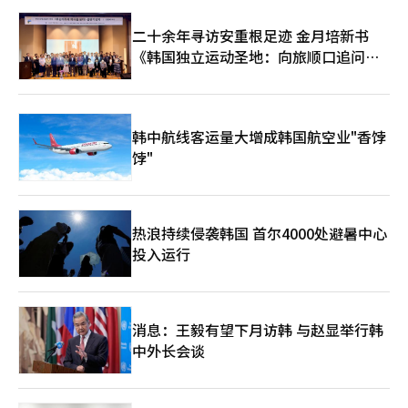
二十余年寻访安重根足迹 金月培新书
《韩国独立运动圣地：向旅顺口追问历
史》出版
韩中航线客运量大增成韩国航空业"香饽
饽"
热浪持续侵袭韩国 首尔4000处避暑中心
投入运行
消息：王毅有望下月访韩 与赵显举行韩
中外长会谈