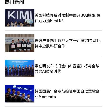
热门新闻
担忧。
现收益及转换投资方向（10.7%）紧随其后。售房时机方面，明年
受关注的重点举措。 在政策落实方面，政府将整合研发、生产、
第一季度和第二季度分别占48.2%和17%。 直房分析指出，尽管
设计创新等部门资源，集中提供企业发展所需支持。同时，通过扩
购房意愿有所调整，但以刚性需求为中心的购房热度仍保持在较高
大贸易保险覆盖范围、引入共生金融等措施，进一步减轻企业资金
美国科技界反对限制中国开源AI模型 黄
水平；相比之下，售房计划趋于谨慎。在今年上半年房价上涨后，
压力。 在消费品出口的流通与物流方面，政府也将加大支持力
仁勋力挺Kimi K3
市场并未急于出售，而倾向于观望，致使售房意愿较此前有所回
度。为推动海外消费者的反向直购，计划建设涵盖网站、应用程序
落。 本次调查于本月3日至17日通过直房应用程序（APP）进行，
（APP）及海外服务中心的全球线上购物平台。此外，将在海外10
对485名用户开展为期15天的问卷调查，在95%的置信水平下，抽
个重点区域新设“K-消费品物流服务台”，提供商品收取、质量检
样误差为±4.45%。
验、重新包装并安排发货等退换货服务；同时，以潜力市场为重
点，海外共同物流中心数量将从今年的302个扩大至明年的322
爱敬产业携手复旦大学张江研究院 深化
个。 政府还将全力应对出口环节中的海外认证和非关税壁垒。在
韩中皮肤科研合作
营销方面，将推动K-消费品高端化，并与韩流效应相结合。通过国
内外展会和体验式营销等方式，拓展全球买家群体，提升K-消费品
在海外的品牌认知度。 根据规划，政府目标是将去年五大潜力消
费品出口额的427亿美元提升至2030年的700亿美元。产业通商资
李在明发布《旧金山AI宣言》将与全球
源部长官金正官表示：“在全球贸易环境快速变化、出口多元化需
共启AI黄金时代
求日益迫切的背景下，K-文化的全球扩散为韩国消费品出口带来了
新机遇。我们将加快落实今天公布的各项对策，为2030年前实现
K-消费品出口700亿美元奠定坚实基础。”
韩国国民年金参与投资中国自动驾驶企
业Momenta