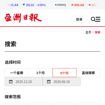
코
인
6295.44
302.82
-4.59%
801.66
2.07
+0.26
KOSDAQ
정
보
all
登录
搜
men
索
主页
搜索
搜索
选择时间
一个星期
1个月
直接搜索
6个月
搜索范围