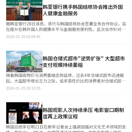
OLIVE BETTER光化门店，标志着公司在健康生活方式领域的布局
观看演唱会的体验越好。 演唱会当天，地铁5号线光化门站等核心
FOMO心理的体现。而如今，随着股市与黄金屡创新高，FOMO情
进入实质推进阶段。 OLIVE BETTER以“健康之美”为核心价
‌韩亚银行携手韩国结核协会推出外国
站点的拥挤程度预计将非常高。首尔交通公社在大型集会或活动期
绪再度被点燃。数据显示，韩国股市单日交易额首次突破50万亿韩
值，在原有以功能性为主的健康（Health）品类基础上，进一步
人健康金融服务
间，曾根据现场情况实施列车不停站通过的安全管理措施。因此，
元（约合人民币2362亿元），黄金市场甚至出现金条售罄。 然
拓展涵盖饮食、营养补给与身心恢复等领域，强化健康管理在日常
观众可提前准备“Plan B”，选择在钟阁站（1号线）、西大门站
而，疯狂背后往往潜藏着风险。当市场情绪到达顶点时，投资更需
消费场景中的可实践性。 欧利芙洋方面指出，新冠疫情后，全球
据韩亚银行28日消息，该行与韩国结核协会签署业务合作协议，旨
（5号线）、景福宫站（3号线）下车后步行前往。 从清溪川方向
要理性与耐心。笔者认为，我们想要财富增值、追求富足生活，这
健康生活方式相关市场持续扩大，但线下整体体验空间相对不足，
在提升在韩外国人的健康水平与金融服务便利性。此次合作针对在
进入光化门广场，不仅动线相对顺畅，也能避免在地下站台长时间
种愿望是无可厚非，但在投机的浪潮中保持冷静，才是守护资产的
线上渠道又缺乏直观、系统化的引导，导致不少消费者在实践健康
韩国居住的外国人，提供开户、海外汇款以及经济金融教育等定制
2026-01-29 02:08:45
等待带来的心理压力。 3月21日的光化门，注定热力十足。如果希
第一步。 股市是人性的放大镜，红绿K线一闪，软弱、紧张、兴
管理时面临一定门槛。OLIVE BETTER通过将分散的健康相关信息
化服务，并整合传染病预防与健康管理等医疗支持，帮助外国人更
望把全部注意力都留给BTS的音乐与舞台，不妨提前为行李做好减
奋、愤怒瞬间暴露无遗。其中，冲动是最容易被忽视却最容易榨干
与商品进行场景化整合，把健康管理转化为更易融入日常生活的商
好融入韩国社会。 根据协议内容，外籍客户前往韩国结核协会运
法，从动线到寄存进行一次完整的预演。轻装上阵，才能真正享受
账户的“隐形魔鬼”。当被“错过”的焦虑驱使我们频繁打开证券
品与使用场景，从而降低消费者的实践门槛。 OLIVE BETTER首
营的医院就诊时，可接受结核病等呼吸道传染病的预防性筛查，同
这场久违的回归时刻。
交易APP时，不妨深呼吸，问问自己：我是在投资，还是在追逐别
店选址光化门商圈，主要面向关注健康管理的上班族群体。门店为
时还可获得毒品检测折扣券及各类疾病预防接种优惠券。此外，双
韩国仓储式超市"逆势扩张" 大型超市
人的故事？唯有学会不盲从、不浮躁，才能在波动的时代站稳脚
地上两层结构，占地约130坪（约430平方米），汇集约500个品
方还将面向居住在农渔村等金融与医疗资源相对匮乏地区的外国
支付规模持续萎缩
跟。
牌、3000余种健康生活方式相关商品。 一层以“便捷”为主题，
人，运营韩亚银行的“移动银行服务车”与韩国结核协会的“移动
提供轻食、高蛋白简餐及功能性健康食品，并顺应“以蛋白质替代
体检车”，提升金融与医疗服务的可及性。 韩亚银行外汇事业团
随着韩国高物价与消费萎缩态势延续，过去4年仓储式超市迅速崛
正餐”的消费趋势，设置试吃体验区，提升消费者参与度。二层则
团长李政贤（音）表示：“作为外籍客户在韩国生活的重要金融伙
起。大型超市增长乏力之际，追求高性价比的消费者对仓储式超市
围绕“一天的生活节奏”构建陈列结构，集中展示轻食、健康零
伴，韩亚银行通过支持16种语言的外国人专用金融平台‘Hana
的偏好显著上升。 25日，应用与支付数据分析机构
2026-01-25 20:19:35
食、功能性食品，以及内在美、体型管理、美容睡眠等欧利芙洋核
EZ’应用程序（APP），持续提供多元化的优惠与活动。未来将
WiseApp·Retail发布数据显示，去年12月仓储式超市的净支付预
心健康品类，并引入运动补给及相关用品。 线上方面，欧利芙洋
不断扩大面向外国人的金融服务范围，巩固其作为最便捷、最值得
估金额指数较2021年同月增长约一倍。以2021年12月大型超市的
应用程序同步上线OLIVE BETTER专属“App-in-App”服务，提
信赖的在韩外国人银行的地位。” 目前，韩亚银行已为外籍客户
净支付预估金额（100）为基准，仓储式超市的支付规模从2021年
供个性化商品推荐、使用指引及健康管理提醒，并与现有会员体系
提供包括全国17家周日营业网点、明洞外籍客户专用服务中心、面
的74.2增长至去年12月的147.1，实现翻倍增长。 然而，大型超市
韩国观影人次持续承压 电影窗口期制
全面联动，支持当日配送及门店自提等全渠道服务。 欧利芙洋相
向外籍劳动者的文化银行（Culture Bank）、跨国婚姻家庭邀请
的趋势截然相反。以每年12月为基准，大型超市的净支付预估金额
度再上政策议程
关负责人表示，将依托其在健康与美容（H&B）零售领域积累的运
活动‘Hana Global Sharing Concert’等服务。
在2022年达到122.9峰值后，于2023年降至111.7，2024年为
营经验，通过OLIVE BETTER把健康消费进一步延伸至日常生活场
111.4，去年12月进一步下滑至87.5，连续三年呈下降趋势。与
韩国总统李在明21日在新年记者会上强调加强对文化艺术领域的支
景，推动K-Wellness市场的发展。
2021年相比，累计下降12.5%。 所谓净支付预估金额是WiseApp