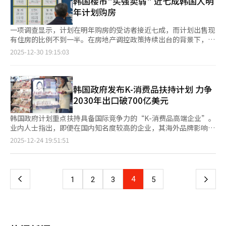
韩国楼市"买强卖弱" 近七成韩国人明
的结构性矛盾。 与此同时，票价优惠政策亦在扩大。文化体育观
费、自来水费及国民健康保险费等各类公共费用，实现一站式服
11月第4周的446万人减少约17.4%。Temu同期的WAU从381万人
年计划购房
光部20日预告修订《文化基本法施行令》，计划将原本每月最后一
务。 为纪念此次平台升级，韩亚银行还将推出促销活动。截至3月
降至360万人，降幅为5.4%。希音的下滑幅度最为明显，其WAU
个星期三实施的“文化日”扩大为每周一次，内容包括主要文化设
31日，通过Hana EZ进行海外汇款的外籍客户中，将抽选1名赠送
由92万人减少至62万人，降幅达32.6%。 反映销售表现的支付指
一项调查显示，计划在明年购房的受访者接近七成，而计划出售现
施免费开放及民营文化设施使用费折扣。 业界对政策释放的积极
1钱重的幸运黄金钥匙，另抽选249名赠送1万韩元（约合人民币47
标同样走弱。移动应用与零售分析机构WiseApp·Retail·Goods
有住房的比例不到一半。在房地产调控政策持续出台的背景下，韩
信号表示期待，但也对成本负担保持审慎态度。由于票价折扣并非
元）便利店电子代金券。 韩亚银行外汇事业支援部相关负责人表
针对20岁以上韩国消费者支付行为的调查结果显示，12月第4周全
国购房需求并未明显降温。 据房地产平台直房（Zigbang）近日
2025-12-30 19:15:03
由政府直接补贴，相关差额需由影院自行承担。在门店缩减和自救
示：“希望通过此次Hana EZ的升级，帮助外籍客户以非面对面的
球速卖通的推算交易额为177亿韩元（约合人民币8390万元），较
发布的《2026年住房市场调查》结果，表示“有购房计划”的受
措施并行的情况下，每月四次折扣所带来的经营压力不容忽视。
方式轻松处理金融事务，并在日常生活中享受多样化的金融优惠。
一个月前的283亿韩元减少32.5%。Temu的推算交易额亦同比下
访者占比为69.9%，较今年上半年（73.1%）略有回落，但仍处于
未来，韩亚银行也将持续推出可用外语操作的差异化生活与金融服
降22.2%，规模与盈利能力同步承压。 业内分析指出，绩效型营销
较高水平。 从购房动因来看，46.6%的受访者表示从租房转为自有
务。”
费用的缩减是相关指标下滑的主要原因。此前，中国电商平台长期
住房，其次为居住迁移（22.7%）和住房面积调整（10.3%）；而
韩国政府发布K-消费品扶持计划 力争
依赖在Meta、优兔（YouTube）等主要社交媒体上的大规模广告
以投资为目的（7.4%）和获取租金收益（2.9%）的比例较低。 在
2030年出口破700亿美元
投放拉动用户增长，但随着营销效率走低，企业陆续收紧相关预
购房预算方面，3亿韩元（约合人民币146.5万元）以下（31.9%）
算。 全球市场数据机构Sensor Tower的统计显示，Temu在2024
和3亿至6亿韩元（38.9%）占比最高，合计达70.8%；6亿至9亿韩
韩国政府计划重点扶持具备国际竞争力的“K-消费品高端企业”。
年的数字广告支出约为30亿美元，而2025年已降至约14.4亿美
元占16.8%，9亿韩元以上占12%。从购房时机来看，计划在2026
业内人士指出，即便在国内知名度较高的企业，其海外品牌影响力
元，削减幅度高达52%。全球速卖通和希音的广告支出也分别同比
年第一季度购房的比例最高，为45.7%；第二季度为18.3%，上半
仍普遍有限。政府希望借助韩流效应带来的有利氛围，将对K-消费
页
2025-12-24 19:51:51
减少34%和25%。 随着广告投放力度减弱，新用户流入速度也明
年购房的受访者合计达64%。 另一方面，30.1%的受访者表示没
品的关注转化为出口增长动力，并力争到2030年实现潜力消费品
显放缓。Mobile Index数据显示，Temu和全球速卖通在2025年3
有购房计划，主要原因包括已拥有或居住在自有住房、无追加购房
出口额突破700亿美元。 韩国产业通商资源部24日召开“经济关系
一
月的新安装量分别为222万次和121万次，但到12月已降至73万次
意向（32.9%）以及房价过高（26.7%）。 关于出售意向，46.2%
部长会议暨产业竞争力强化会议”，并联合相关部门发布《K-消费
和30万次，降幅分别达到67%和75%。希音的新增安装量则从去
的受访者表示未来一年内有售房计划，较今年上半年（54.8%）有
品出口扩大方案》，明确将培育高端消费品企业作为重点任务。
上
4
下
1
2
3
5
年7月的82万次高点下滑至12月的14万次，累计减少82%。 除广
所回落；无售房计划的比例为53.8%。在未计划售房的原因中，以
数据显示，今年韩国出口额有望首次突破年度7000亿美元大关。
告投入减少外，消费者信任度下滑也被认为是中国电商平台走弱的
自住为目的（一户一宅）或目前未持有住房占比最高，达55.6%；
但出口仍高度集中于美国、中国等少数市场，对半导体、汽车等特
一
另一重要因素。首尔市政府去年11月针对过去6个月内使用过中国
其次为房价上涨（11.5%）和观望合适的出售时机（10.7%）。 在
定品类的依赖过重，外界对此发出警示。 为推动出口多元化，政
电商平台的1000名市民开展的“海外在线平台使用现状及消费者
有售房计划的受访者中，居住迁移（34.8%）和住房面积调整
府计划借助韩流在全球的影响力，将K-食品、K-美妆等K-消费品
认知调查”显示，52.4%的受访者对个人信息泄露及安全问题表示
页
（17.4%）等原因占比较高；此外，贷款利息负担（14.3%）、实
打造为新的增长引擎。其中，培育“K-消费品高端企业”被视为最