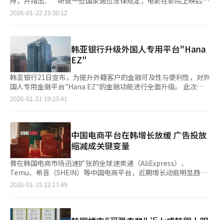
持，并指出：“听说一些国家通过法律规定，电影在影院上映后需
基于韩国消费者信用卡和借记卡支付数据进行抽样调查的结果，不
满一年才能在OTT平台播放，而韩国并无类似制度，这样一来，观
2026-01-22 23:30:12
包含转账、现金及商品券支付。 仅从支付比重来看，大型超市仍
众自然缺乏走进影院的理由。” 李在明所指的是电影发行中
占主导地位。线下零售品牌支付金额中，大型超市（农协Hanaro
的“发行窗口期”（以下简称“窗口期”）制度，即影片从影院上
超市、易买得、Homeplus、乐天玛特、Topmart）的占比为
映到登陆OTT或电视等其他平台之间设定的缓冲期。近年来，这一
26.5%，仅次于百货店与奥特莱斯（40.4%），位居第二。但从趋
窗口期在不少作品中被大幅压缩至数周，被认为削弱了影院的吸引
韩亚银行升级外国人专用平台"Hana
势上看，仓储式超市的支付占比同期由7%升至10%，而大型超市
力。在产业竞争加剧、消费结构变化的背景下，电影产业长期低
EZ"
的占比则较2021年下降6.7个百分点。 业内分析认为，在高物价持
迷，窗口期制度是否需要调整再次引发业界关注。 韩国电影市场
续影响下，消费者对能够以更合理价格一次性购入大批量日常必需
的观影规模持续承压。根据电影振兴委员会22日公布的数据，去年
韩亚银行21日宣布，为提升外籍客户的金融可及性与便利性，对外
品的仓储式超市需求迅速上升。数据显示，去年易买得Traders的
1月至11月全国观影人次为9241万，同比减少16.08%。尽管12月
国人专用金融平台"Hana EZ"的金融功能进行全面升级。 此次升
大块肉类（9.7%）、刺身（15.2%）等大容量生鲜食品，以及自
数据尚未统计，但业界普遍认为，受年底档期新片上映带动，全年
级中，Hana EZ新增了积分奖励服务“MileEZ”，为外籍客户提
2026-01-21 19:23:41
有品牌（PB）“T STANDARD”（22.6%）的销售表现亮眼。易
观影人次仍有望勉强维持在1亿以上。 政府方面，自去年7月起为
供更加多元的服务与优惠。同时，银行大幅强化非面对面服务功
买得Traders去年第三季度总销售额达到1.004万亿韩元（约合人
减轻电影票价负担，从2025年第二次追加补充预算中拨出271亿韩
能，使客户无需前往营业网点，即可通过应用程序（APP）完成客
民币48亿元），首次突破1万亿韩元；前三季度累计营业利润同比
元（约合人民币1.3亿元）用于发放影院优惠券，被评价为拉动观
户身份确认登记、护照号码变更、公共费用缴纳等生活与金融相关
增长27.2%。 在快递与即时零售扩张、家庭采购频次下降等多重因
众回流的重要措施。受此影响，影院经营状况有所改善。 具体来
业务。 据介绍，用户不仅可使用汇率提醒、海外汇款、外汇交易
中国电商平台在韩增长放缓 广告投放
素影响下，传统大型超市竞争力有所减弱。 易买得Traders方面表
看，运营乐天影院的乐天文化产业有限公司第三季度实现营业利润
银行指定等金融服务，还可通过签到、转盘抽奖、邀请好友、机票
缩减成关键变量
示，鉴于仓储式超市以“少品类、大批量”运营为特征，新品与差
82亿韩元，Megabox运营方Contentree中央录得19亿韩元盈
查询等多种非金融服务累积“MileEZ”积分。积分将根据使用频
异化商品同样是关键，今年将更新一半以上的品类。此外，易买得
利，双双实现扭亏为盈。希杰（CJ）旗下影院品牌CGV虽仍出现
率持续累积，用户在完成每月指定任务后，还可获得电子礼品券等
曾在韩国电商市场迅速扩张的全球速卖通（AliExpress）、
Traders计划于今年底在议政府新开一家门店。
56亿韩元赤字，但较上一季度改善了117亿韩元。 不过，OTT平
奖励。 此外，以往需亲自到访网点办理的客户身份确认登记及护
Temu、希音（SHEIN）等中国电商平台，近期增长动能明显趋
台的扩张仍对院线形成结构性压力。WiseApp·Retail数据显示，
照号码变更业务，现可通过Hana EZ便捷完成。平台还构建了一站
缓。用户和交易规模同步下滑，业内普遍认为，这与相关企业缩减
2026-01-15 22:17:49
上月奈飞（Netflix）在韩国的月活跃用户数达1516万人，创历史
式流程，使客户在完成护照号码变更后可直接申请海外汇款交易银
数字广告投放力度密切相关。 市场分析平台IGAWorks旗下Mobile
新高。 在此背景下，“窗口期”相关立法再此进入政策讨论视
行，进一步提升外籍客户的金融交易便利性。 在生活服务方面，
Index于15日发布的数据显示，在去年11月第四周至12月第四周期
野。共同民主党议员林五卿于去年9月提出相关法案，建议将影院
外籍客户可通过APP开具交易明细单、余额证明、外国人登录事实
间，三大中国电商平台的周活跃用户数（WAU）均出现不同程度
与OTT之间的窗口期统一设定为6个月，以缓解院线与流媒体之间
证明、健康保险资格确认书等多种常用证明文件，并可直接缴纳电
下滑。 具体来看，全球速卖通在12月第4周的WAU为368万人，较