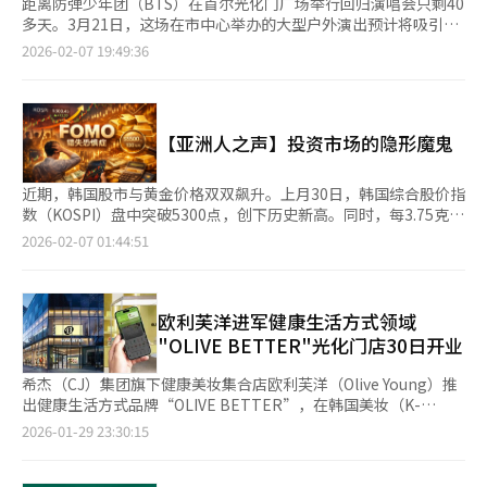
距离防弹少年团（BTS）在首尔光化门广场举行回归演唱会只剩40
多天。3月21日，这场在市中心举办的大型户外演出预计将吸引海
量人群。除了抢票成功与否，真正影响观演体验的“隐形变量”，
2026-02-07 19:49:36
其实是游客携带的行李。 体积较大的行李箱或背包，不仅会增加
移动、排队和观演过程中的体力消耗，在人流密集区域还可能带来
安全隐患。如何在演唱会当天尽可能“解放双手”？以下是一份实
用的行李管理攻略。 许多来自外地或海外的观众常有一个误
【亚洲人之声】投资市场的隐形魔鬼
区：“到了现场再找储物柜也来得及。”但在大型活动当天，地铁
站内的储物柜往往在清晨甚至前日就被迅速抢空。更稳妥的方式
是“分散确认”。首尔地铁站内的智能储物柜可通过 “T-
近期，韩国股市与黄金价格双双飙升。上月30日，韩国综合股价指
Locker”App查询和使用。该应用支持周边储物柜位置搜索、实
数（KOSPI）盘中突破5300点，创下历史新高。同时，每3.75克黄
时查看可用状态和预约与在线支付。 此外，不要只盯着光化门
金价格已超过100万韩元（约合人民币4723元）。在国际市场上，
2026-02-07 01:44:51
站，可将钟阁站、西大门站、景福宫站、市厅一带等邻近站点一并
黄金价格一度突破每盎司5500美元，而就在两年前，价格还停留
纳入候选，通过App确认空柜后再敲定行程动线。 需要注意的是，
在2000美元。短短两年，金价翻涨约2.5倍，真叫人瞠目结舌。 面
储物柜预约后若2小时内未使用将被自动取消，且预约金不退还。
对市场狂热，不少人都有过这样的感受：别人都在赚钱，只有我错
因此，建议在即将抵达前再进行预约，把握好时间点尤为关键。
过了。这在心理学上被称为“错失恐惧症”（FOMO），指的是人
欧利芙洋进军健康生活方式领域
最保险安全的方案，是在抵达光化门前就处理好行李。若乘坐
们因担心错过他人拥有的有益体验或社会热点而产生的焦虑心理。
"OLIVE BETTER"光化门店30日开业
KTX、SRT、机场铁路或长途巴士，可优先在首尔站、水西站、龙
目前，“错失恐惧症”成为了投资市场的一种普遍心理陷阱。随着
山站或各大客运站使用站内储物柜或人工寄存点，之后再轻装前往
社交媒体的迅猛发展，信息传播的速度也不断加速，投资者经常感
希杰（CJ）集团旗下健康美妆集合店欧利芙洋（Olive Young）推
演唱会区域。这种做法不仅能显著降低体力消耗，也能减少在人群
到焦虑。 FOMO往往是投资决策的导火索。笔者有一位朋友
出健康生活方式品牌“OLIVE BETTER”，在韩国美妆（K-
密集区域发生遗失或损坏的风险。 如果计划当日返程，使用T-
说：“看到别人晒出收益截图、分享理财心得，自己便立刻生
Beauty）基础上进一步拓展业务版图，正式进军“韩国健康生活
2026-01-29 23:30:15
Luggage等人工寄存服务时，务必提前确认各网点的营业结束时
出‘也该上车’的冲动。”担心错过好机会，人们开始加杠杆、贷
方式（K-Wellness）”市场。 欧利芙洋29日表示，将于30日在首
间，避免因取件时间问题影响行程。 进入演唱会现场时，建议只
款投资，哪怕风险巨大也在所不惜。 几年前，韩国不少年轻人买
尔中区光化门D Tower开设OLIVE BETTER首家线下门店——
携带应援棒、随身小包、充电宝和一瓶水等必要物品。行李越轻，
房时也需要掏空家庭积蓄，背负长达几十年的房贷，本质上也是