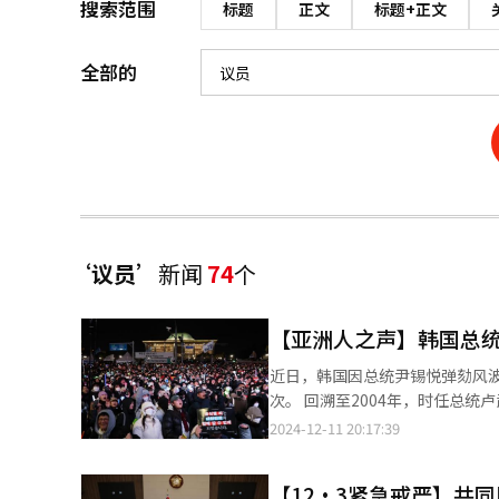
搜索范围
标题
正文
标题+正文
全部的
‘议员’
新闻
74
个
【亚洲人之声】韩国总统
近日，韩国因总统尹锡悦弹劾风波陷入前所未有
次。 回溯至2004年，时任总
选举公正性而引发广泛争议。在
2024-12-11 20:17:39
法法院最终裁决弹劾案不成立，武
在被调查受贿期间跳崖自尽。 此外，2016年底至2017年初，时任韩国总统朴槿惠因亲信干政丑闻深陷舆论漩涡，最
【12·3紧急戒严】共
终遭到国会弹劾。韩国宪法法院作