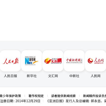
有不慎可能引发舆论谴责。 国民力量党鞭秋庆镐等议员前日晚向总
页
内意见，认为必须进行道歉才能产生否决弹劾案的理由，尹锡悦似乎对此
悦实际上宣布退居二线，执政党很有可能否决
论。若弹劾案被否决，执政党内部将就尹锡悦退党、缩短任期、责任总理
人民日报
新华社
文汇网
中新社
人民网
青少年保护政策
著作权规定
读者提供新闻线索
新闻稿件投诉负
注册日期 : 2014年12月29日
《亚洲日报》发行人及总编辑 : 郭永吉、
|