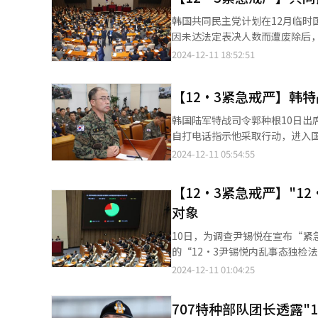
功弹劾下台的总统。然而，出于人道考虑，朴
韩国共同民主党计划在12月临时
日深夜突然宣布实施“紧急戒严
因未达法定表决人数而遭废除后，民主党重新发起的弹劾行动
督促尹锡悦下台。弹劾案指出，
中，违反国民主权原则、权力分
2024-12-11 18:52:51
件，严重违反了宪法精神、法律条文以及国民主权与
下令戒严部队封锁国会并逮捕国会议员，涉嫌触犯叛乱罪。 根
其政治命运似乎已悬于一线。回
案，并在14日进行表决。根据规定，弹劾案
不懈斗争，终于实现了由国民直
【12·3紧急戒严】韩
急质询会议，围绕“12·3紧急戒严事态”进行讨论。 在野党要求
反感。 笔者不禁期盼，韩国政局能够如谚语“岁月是良药”一样，随着时间的流逝，韩国政局能够尽快回归稳定，重
穆、副总理兼教育部长官李周浩
韩国陆军特战司令郭种根10日
新踏上和谐发展的道路。
金文洙、中央选举管理委员会委员长卢泰岳以
自打电话指示他采取行动，进入国会
追问，内容包括戒严令审议时的
示，他当时认为，若按照总统命
2024-12-11 05:54:55
队限制中央选举管理委员会办公场所出入并拍摄服务
伤，因此认为该命令不妥。最终，他决定停止作战任务。 郭种根还
官朴性载等人，就紧急戒严相关事态展开质询。 7日下午，国会议长禹元植在国
紧急戒严的相关内容。前国防部
【12·3紧急戒严】"1
案因未达法定表决人数而遭废除，
选举管理委员会、最大在野党共同民主党办公楼等6处。 在宣布紧
对象
是询问特战部队的位置，第二次是在4日凌晨，
韩国陆军特战司令郭种根出席国会
10日，为调查尹锡悦在宣布“
的“12·3尹锡悦内乱事态独检
查。独立检察官由法院行政处长
2024-12-11 01:04:25
一人。 共同民主党将在本月14日的国会全体会议上，同时处理独检法及尹锡悦弹劾动议案。 当天国会还通过了共同
民主党第四次提出的尹锡悦夫人
707特种部队团长透露"
交涉团体各推荐一人，总统任命