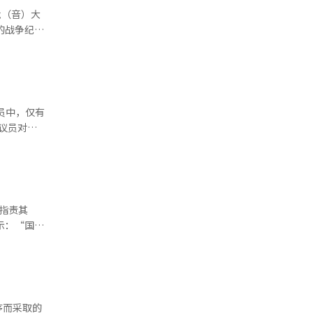
兌（音）大
3人反对，
炫兌
合谋发起内
p”导航
总理韩德
部司令官郭
法务部次
过”，所以
员中，仅有
主要8人的
司令部司令
法向他打招
通常被归
一架直升机
投下反对
练习用手
指责其
空团的情形
过民主程序
炫兑
、不负责任
长官李祥敏
责任，作为
序而采取的