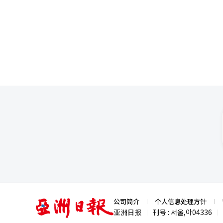
戒严造成国民陷入混乱的局面下，尹锡悦的谈话稍
统秘书室长郑镇硕等幕僚传达党
应。 尹锡悦还在讲话中表示不会规避政治和法律责任，在检察部门、警察及高级别犯罪调查处加快对“12·3紧急戒
严事态”调查速度的情况下，尹锡悦对此进行回应。 有观测认为，尹锡
弹劾案，提出“有秩序的”下台
案展开讨论来稳定局势。
亚
公司简介
个人信息处理方针
洲
亚洲日报
刊号 : 서울,아04336
|
|
日
报