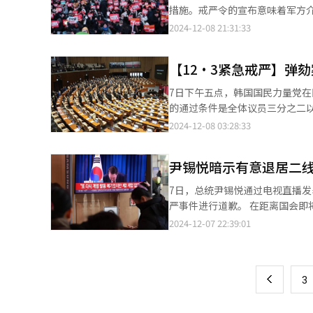
新党表示，已接近完成针对尹锡
措施。戒严令的宣布意味着军方介入民政，并对韩国
野政治人物，并指示军方试图控制中央选
地宣布“紧急戒严”，这一举动
2024-12-08 21:31:33
条，总统弹劾案需经国会过半数
悦在没有任何合法条件的情况下发布了紧急戒严令。 12月7日，韩国迎
程序，以确保国家治理回归正常轨道。 8日上午，在首尔汝矣岛国会举行的祖国革新党“三年太长
行尹锡悦弹劾案的投票表决。但
委员会）”紧急全体会议上，祖国
【12·3紧急戒严】弹
中断。在野党议员集体起立，呼喊
200名投票人数，导致弹劾案被废止。 韩国国会议长禹元植对国民力量党所属议员表示：“韩国国民
7日下午五点，韩国国民力量党在国会
如何看待未参与投票的这种情况
的通过条件是全体议员三分之二以
强调道：“这个问题不是党派问题
力量党方面也要出现至少8张不按照党论投票的票数
2024-12-08 03:28:33
此刻，我们有必要重新审视国会
党论的票数。对此，国民力量党决定不
次弹劾案的投票。进而，国会议员应该从公民
量党议员首先参与表决金建希特
韩国民众举行集会要求总统尹锡悦
尹锡悦暗示有意退居二线
已经集体退场。 7日下午，在韩国国会总会上，在野党议员一一点名拒绝参加总统尹锡悦弹劾案表决而退场的执政党
议员。【图片来源 韩联社】
7日，总统尹锡悦通过电视直播发表讲话。【图片提供 韩联
严事件进行道歉。 在距离国会即将对针对本人的弹劾案进行表决还剩下7个小时的7日上午，尹锡悦首次就紧急戒严
风波表态，距离宣布紧急戒严已过去4天。 尹锡悦在长约2分钟的讲话中表示，将包括任
2024-12-07 22:39:01
页
案全权交由执政党来决定。分析
暗示自己或退居二线。 尹锡悦表示，今后的国政运营将交由（国民力量）党和政府共同负责，有意见称这暗示今后将
一
以国民力量党和韩德洙总理为中心
上
3
力量党党首韩东勋前日表示赞成弹
如果8人以上投赞成票弹劾案便可通过，因此
阐明实施紧急戒严是由于在野党