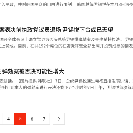
悦总统的第二次弹劾案草案。曹国指控称，尹锡悦总统在紧急戒严时下令
民众的自由进行限制。 韩国总统尹锡悦在本月3日深夜毫无预兆
举管理委员会。这些行为严重违反宪法与民主原则。 根据韩国宪法第65
引发了弹劾风波。共同民主党等在野六党联合发起尹锡悦弹劾案。弹劾案
议员提出，并需三分之二以上在籍议员表决通过。祖国革新党表示，将全
来了关键的一天。韩国国会召开全体会议，进
特别委员会（弹劾
投票前，执政党国民力量党绝大多数议员选择退场，抵制弹劾案。因此，
革新党党首曹国（中）发表讲话。【图片来源 韩联社】
劾案表决前执政党议员退场 尹锡悦下台或已无望
国民力量党议员返回会场投票。最终，只有195名议员表决投票，未达
、世界和历史将
全体会议上确立党论为否决总统尹锡悦弹劾案及金建希特检法。 尹锡悦弹劾案
呢？不怕历史的评价吗？如果因此而损害了世界的评价，你们能承担责任吗
上赞成。目前，在共192个席位的在野党阵营全部出席并投赞成票的情
，而是韩国历史和民主的问题。参与投票，正是保护国家和民主的方式。” 在
，弹劾案才可能通过。 投票采用无记名方式，因此可能出现脱离
议员的义务。笔者认为，作为一个爱国者、国会议员、公民的代表，必须
参与弹劾案投票，从根本上阻断离脱党论票数出现的可能。 根据安排，国民力
的角度出发，而非党派立场来进行投票。 7日，在首尔汝矣岛国会前，
检法投票，但在随后弹劾案表决开始前，除了安哲秀议员以外的其他国民
下台。【图片提供 韩联社】
 弹劾案被否决可能性增大
社】 7日，总统尹锡悦通过电视直播发表讲话，就紧急戒
期在内的各种稳定政局的方
称，尹锡悦将收拾局面的主动权拱手让于执政党，还将自己的去留问题交
的内阁协调国政，向左右弹劾案通过与否的国民力量党“亲韩派”议员施压。
5
下
4
6
7
劾，安哲洙、赵庆泰等议员也公开表示赞成弹劾。目前108名国民力量
“亲韩派”需提供反对弹劾的正当理由。 据悉，尹锡悦曾试图通过谈话
一
“暴行”而采取的不得已措施，不存在违宪或违法行为。但执政党内部认