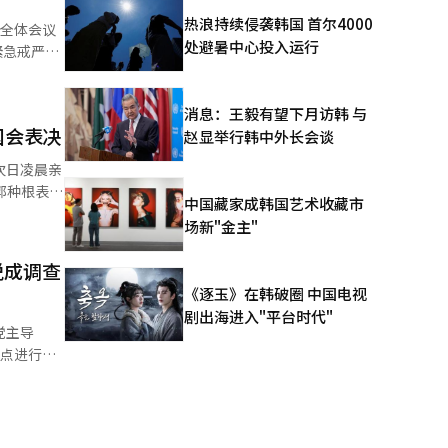
热浪持续侵袭韩国 首尔4000
会全体会议
悦弹劾案，
处避暑中心投入运行
需的任何条
尹锡悦直接
国人民通过
消息：王毅有望下月访韩 与
发无数国民
国会表决
赵显举行韩中外长会谈
劳动部长官
次日凌晨亲
中国藏家成韩国艺术收藏市
以及戒严部
造成众人受
场新"金主"
楼、中央
悦成调查
《逐玉》在韩破圈 中国电视
剧出海进入"平台时代"
党主导
疑点进行调
统任命其中
民主党和非
决，并在国