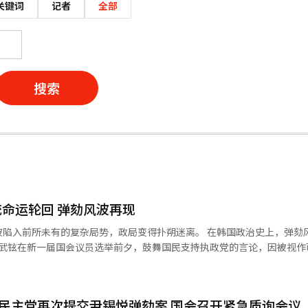
关键词
记者
全部
搜索
命运轮回 弹劾风波再现
的复杂局势，政局变得扑朔迷离。 在韩国政治史上，弹劾风波并非首
统卢武铉在新一届国会议员选举前夕，鼓舞国民支持执政党的言论，因被视作
野党以总统违背政治中立原则，影响选举结果等为由，将弹劾之箭搭在了
铉在历经64天的风波后得以恢复总统职权。卸任后卢武铉遭到离职审查，2
同民主党再次提交尹锡悦弹劾案 国会召开紧急质询会议
出裁决确认弹劾案成立， 朴槿惠被判处20年有期徒刑，成为韩国历史上