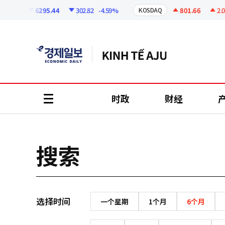
코
인
6295.44
302.82
-4.59%
801.66
2.07
SPI
KOSDAQ
정
보
时政
财经
all
menu
搜索
选择时间
一个星期
1个月
6个月