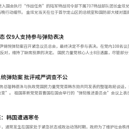
计划在12日举行的国会全会上对金建希独检法进行表决。 此外，“12·3紧
进入国会执行“作战任务”的陆军特战司令部下属707特战部队团长金炫
案当天获国会全会通过。参与投票的287名与会议员中，210人赞成、6
总统室和国防部大楼对面的战争纪念
。 常设性独检案将尹锡悦列入调查对象，将对其宣布违
身份本应佩戴口罩或墨镜的金炫兌当天手举写有自己实名的名牌面对镜头。 金
乱试图控制《宪法》赋予国会的戒严控制权嫌疑进行调查。积极与尹锡悦
堂和国会议员会馆等两座建筑的指示，由于对国会地形不熟悉打开“Tma
严司令官朴安洙，以及在宣布紧急戒严前出席国务会议的国务委员、国务
从里面堵门，他指示士兵破窗。金炫兌称，每隔一两分钟便接到特战司令
态 仅9人支持参与弹劾表决
国军防谍司令官吕寅兄等在调查对象之列。常设性独检案独立检察官将由
国会议员不能超过150人，能拖出来吗？” 金炫兑表示在4日凌晨零时
长各推荐1人，国民力量党和共同民主党各推荐2人共7人组成。 当天的国会全
国会议员人数的话，好像是司令官“担心（要求解除紧急戒严决议案）会通
尹锡悦弹劾案召开紧急议员总会，最终决定不参与表决。在党内108名议
议员以191人赞成、94人反对、3人弃权的结果通过要求迅速逮捕尹锡悦等
150人，是否可以进入”，金炫兑答“（进入）难度较大。” 金炫兑称：“我
的决定。 国民力量党核心人士8日透露，尽管部分议员对党
尹锡悦、金龙显、前行政安全部长官李祥敏、朴安洙、吕寅兄、首都防卫
安圭佰议员（共同民主党），安议员虽然不认识我但我认识他。我虽然无
表示强烈反对，但在总会中，多数议员仍支持缺席表决的方针。据分析，
全会通过“宣布违宪紧急戒严查明内乱行为独立
倘若我当时试图将安议员拖出国会，我当时应该采取措施。” 金炫兑还强调，
许多人选择支持不参与的决定。 在7日的国会弹劾案表决中，国民力
韩联社】
只是指示“尽快封锁并占领国会”。有关当天携带的实弹，金炫兑称搭乘
旭3名议员参加。其中，金相旭议员虽出席，但表示“遵循党内立场”，并
有10发5.56毫米和10发9毫米的实弹，此外还有装在木箱里的空炮弹和
统弹劾案 批评戒严调查不公
由于出席弹劾案表决的议员人数未达法定要求的200
国务总理韩德洙与执政党国民力量党党首韩东勋共同发表的整理政局谈话，
久，便接到紧急戒严令。金炫兑推测，向国会输送兵力的特种兵特殊作战航
议员集体离开会议场，未参
”会议上表示：“国务
关“戒严”的知识，不知道在戒严状
图片来源 韩联社】
行总统职权，这一做法缺乏宪法及法律依据。”他质问：“韩东勋从未通
是我的责任，令我的队员陷入可能犯下“内乱罪”的风险，对此表示谢罪。 金
统？这本身就是违宪且非法的行为。” 曹国还宣布，将推进弹劾总理韩
7特战部队的官兵们都是受害者，被前国防长官金龙显所利用。我是无能
指责道：“在12·3紧急戒严事件中，韩德洙、朴性载以及行政安全部
如果说士兵们有罪，那便是听从了无能指挥官的指示。我将负责所有法律
态：韩国遭遇寒冬
调查
，并进行自我问责，离开心爱的部队。” 9日，在位于首尔龙山区的战
罪并不属于检察机关职责范围，却由检方以变通方式展开调查。” 此外，祖国革
【图片提供 韩联社】
件，通常发生在国家处于紧急状态或政治动荡时期，政府为了维护社会秩