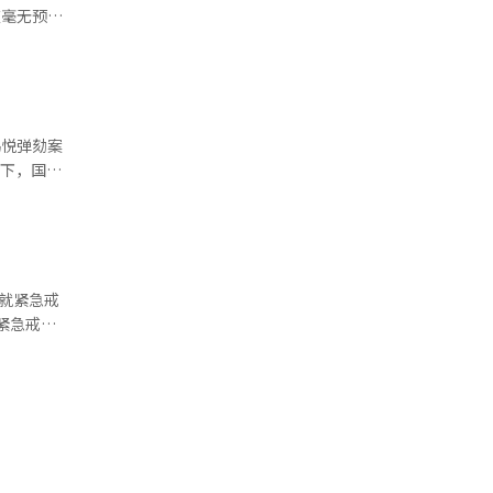
拘捕多名朝
指出，尹锡
力推动弹劾
投票被暂时
到法定的
？” 他还
况下，国民
此时
积极参与此
力量党议员
于执政党，
 国民
党议员中，
为，在紧急