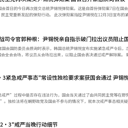
槿惠后因健康原因于2021年12月获得特赦。 而如今，尹锡悦于12月3
国会首日的今日再次提交总统尹锡悦弹劾案。这是自首份弹劾案7日在国
”， 让韩国政坛和社会措手不及。韩国六大在野党以内乱罪联合提起尹锡
。 此次弹劾案指控尹锡悦在12月3日宣布的紧急戒严令
尹锡悦宣布的紧急戒严令没有满足宪法和相关法律所规定的应实施戒严所
立原则以及相关宪法和法律。此外，民主党正在研究后续追加内容，指控
权力分立的基本原则。 当前，尹锡悦的政治处境可谓四面楚歌，
据计划，民主党会在今日的国会全体会议上报告弹劾
顾韩国历史，从朴正熙时代的“汉江奇迹”到民主化改革的艰辛历程，韩
须在国会报告后的24至72小时内进行表决。 另外，国会计划今日召开紧
接选举总统的民主制度。然而，尹锡悦的独断专行与民意的渐行渐远，引
特战司令官郭种根：尹锡悦亲自指示破门拉出议员阻止
国务总理韩德洙、副总理兼企划财政部长官崔相
、法务部长官朴性载、外交部长官赵兑烈、保健福祉部长官曹圭鸿、雇佣
出席国会国防委员会质询时表示，韩国总统尹锡悦宣布实施紧急戒严令后，
及警察厅长赵志浩出席紧急质询会议。 在野党计划对以上官员进行重点
全会会场，将议员从会场拉出来，以阻止国会表决通过戒严解除案。 郭种根表
国务会议情况、陆军特战司令部与首都防卫司令部投入国会行动的背景，
令进入会场，执行任务的士兵日后恐将沦为犯罪分子，加上强制进入可能
器机房的相关经过。 此外，法制司法委员会还计划针对法务部长
透露，在宣布紧急戒严两天前的本月1日已经得知
会全体会议上宣布，总统尹锡悦弹劾
长官金龙显用保密电话指示他说，命令于3日戒严令发布后，要控制国会大
2·3紧急戒严事态"常设性独检要求案获国会通过 尹锡
议员们纷纷离场。 【图片来源 韩联社】
急戒严令当晚，尹锡悦曾两次致电郭种根，第一次
下达了“拉出国会议员”的指示。 10日，在首尔汝矣岛的国会大楼，
国防委员会会议。【图片提供 韩联社】
紧急戒严”过程中是否存在违法行为，国会当天通过了由共同民主党等在野
法”。独检法将在朝野政党及国会不参与的情况下，就本次戒严事态相关
、大韩律师协会会长、韩国法学教授协会会长各推荐一人，但最终须由总
金建希独检法，调查对象包括金建希所涉15项嫌疑。独立检察官将由共同
12·3"戒严当晚行动细节
其中一人。金建希独检法曾在国会全会上三次获得通过，但均被尹锡悦否