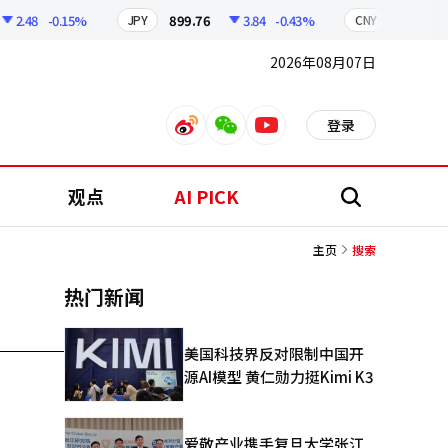
2.48
-0.15%
899.76
3.84
-0.43%
210.96
JPY
CNY
2026年08月07日
登录
weibo
weixin
youtube
观点
AI PICK
搜
索
主页
搜索
热门新闻
美国科技界反对限制中国开
源AI模型 黄仁勋力挺Kimi K3
爱敬产业携手复旦大学张江