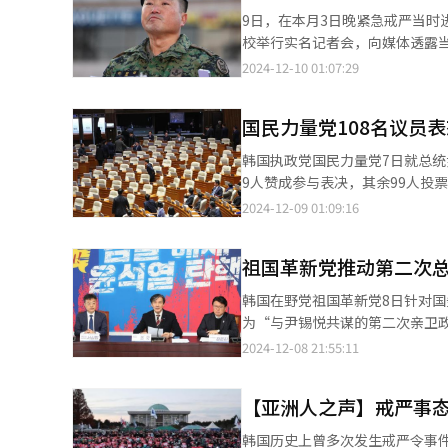
会重新表决中遭否决而作废。共同民主党
9日，在本月3日晚紧急戒严当时
急戒严事态”常设性独检调查要求
校举行实名记者会，向媒体透露当晚行动细节。 金炫兌当天在位于首尔龙山区的
另有14人弃权。执政党国民力量党以自行投票方式参与表决
馆前举行记者会，因特种部队涉密
2024-12-10 01:07:29
宪、违法紧急戒严，指挥发起内
表示，3日晚他接到封锁国会议事
乱的前国防部长官金龙显、前戒
地图。为了在进入国会议事堂后
国民力量党108名议员表
洙、国民力量党前党鞭秋庆镐、
种根打来的电话，询问“（国会议事堂里的）
官、法院行政处处长、大韩律师协会会
至零时30分之间，听到有言及
韩国执政党国民力量党7日就总统
会上，全体参与投票288名投票
询问自己“议员一直在增加，不能超过
9人赞成参与表决，其余99人投票反对，维持了缺席投票
决议案。决议案中要求迅速逮捕
在国会里迷路时遇见正在赶来的
领导层不参与弹劾案表决的立场
2024-12-09 01:09:16
李镇雨、陆军特战司令郭种根、警察厅厅长赵志浩等。 10日，国会
呼，安议员在经过我时我曾给他让路，
为“亲韩（韩东勋）系”的约20名议员中，也有
检察调查要求案”。【图片提供 
从一开始就没有提到“朝鲜”，
量党仅有安哲秀、金睿智和金相
的8名士兵实弹被统一保管，每人持
祖国革新党推动第二次总
票。 对于外界传闻“议员被没收手机、无法参与弹劾案表决”，国民力量党相关人士明确否认。他表示：“缺席表决
榴弹。 金炫兑还就当天兵力延迟抵达国会情况进行了说明，他表示，宣布戒严前进行了紧急集合训练，士兵在营内待
是基于党内多数议员的意见作出的决定，与外界揣测无关。” 
韩国在野党祖国革新党8日针对
命，接到晚上10点下班命令不
人，仅195人参与，弹劾案最终宣告废止。 7日下午在国会全体会议召开前，国民力量党
为“与尹锡悦共谋的第二次亲卫政变”。 祖国革新党党首曹国在国会举行的“弹劾推进委员会
也较为类似，在下班后临时接到命令紧急返回。 金炫兑还表示，由于平时缺乏有
与针对尹锡悦总统的弹劾表决。【
总理与执政党党首每周会晤以代
2024-12-08 21:55:11
态下也应保障国会的活动，但这也
获得国政运营权限，如何能与总理一同代替总
在当天准备的稿件中表示：“70
德洙及法务部长官朴性载等人。他
的指挥官，将士兵们逼上绝境。
【亚洲人之声】戒严事
可能是军事叛乱的共犯或从犯。” 同时，曹国对检察机关紧急戒严特别调查本部的独立性提出质疑。他批评：“
民主主义法治国家的军人，我将承担所有责任
本部长朴世铉是韩东勋的校友，内乱
争纪念馆前，金炫兑召开记者会。
韩国历史上曾多次发生戒严令事