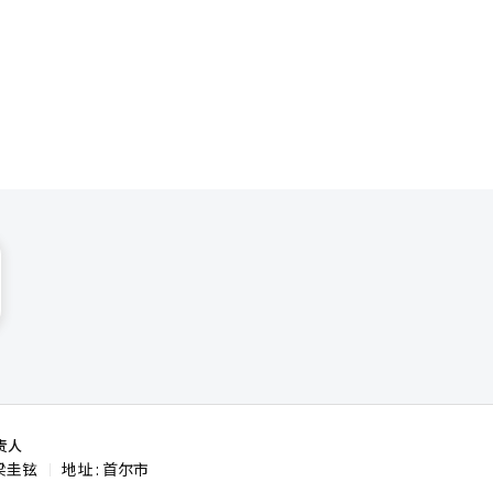
做出了回
制等修宪方
责人
梁圭铉
地址 : 首尔市
|