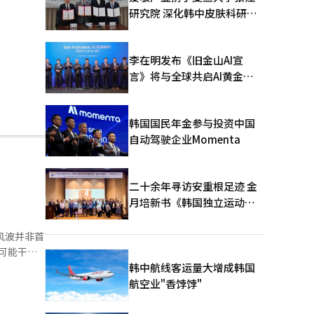
研究院 深化韩中皮肤科研合
作
李在明发布《旧金山AI宣
言》将与全球共启AI黄金时
代
韩国国民年金参与投资中国
自动驾驶企业Momenta
二十余年寻访安重根足迹 金
月培新书《韩国独立运动圣
地：向旅顺口追问历史》出
版
可能干预
弦上。国宪
韩中航线客运量大增成韩国
009年
航空业"香饽饽"
首位被成