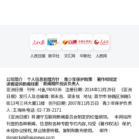
人民日报
新华社
文汇网
中新社
人民网
公司简介
个人信息处理方针
青少年保护政策
著作权规定
新闻稿件投诉负责人
读者提供新闻线索
亚洲日报
刊号 : 서울,아04336
注册日期 : 2014年12月29日
《亚洲
|
|
|
日报》发行人及总编辑 : 郭永吉、梁圭铉
地址 : 首尔市
钟路区钟路5
|
街13号三共大厦11楼
创刊日期 : 2007年11月15日
青少年保护负责
|
|
人 : 王海纳 电话 : 02-739-2171
《亚洲日报》将遵守互联网新闻委员会制定的伦理纲领。
本网站所
|
刊登的各种新闻、信息和各种专题专栏内容, 均受《著作权法》
保护,
未经协议授权, 禁止随意转载、复制和散布使用。
邮件 :
|
dongclub@ajunews.com