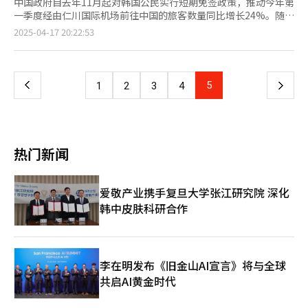
中国政府自去年11月起对韩国公民实行短期免签政策，推动今年第
一季度经由仁川国际机场前往中国的旅客数量同比增长24%。随着
下月初“黄金假期”的来临，届时仁川机场旅客吞吐量预计达到每
页
2025-04-17 20:22:53
日21万人次。 仁川国际机场公社日前公布今年第一季度经营成果
及五月“黄金假期”疏运对策显示，仁川机场第一季度执行客运航
一
班共10.5817万架次，旅客吞吐量达1860.659万人次。与去年同期
相比，航班数量增长5.7%，旅客吞吐量增长7.8%。这一数据较
上
5
下
1
2
3
4
2019年创下的疫前最高纪录1791.2518万人次（日均旅客19.9028
万人次）增长3.8%，创下历史新高。 短途出境旅游成为拉动整体
一
客运量增长的主力。受汇率及油价上涨等因素影响，旅客更加偏好
短程旅行。尤其是在中国对韩国公民实施免签政策后，赴华旅客大
页
幅增加。第一季度前往中国的旅客达266万人次，同比增长
热门新闻
24.1%，占旅客总数的14.3%，在所有航线中增幅最大。 东南亚航
线作为典型短途航线，第一季度共输送旅客567万人次，占比最
高，达30.5%。前往日本的旅客也达到481万人次，占比25.9%，
爱敬产业携手复旦大学张江研究院 深化
同比增长10.4%。美洲航线旅客为158万人次，同比增长10.8%。
韩中皮肤科研合作
前往澳大利亚等大洋洲地区的旅客则为68万人次，同比减少
12.9%。 从执飞航空公司来看，大型航空公司业绩增长11.3%，而
廉价航空公司仅增长2.6%。原因在于受去年12月29日济州航空务
安机场空难事故影响，济州航空的航班量和旅客量分别下降7%和
15.5%。 仁川机场今年国际旅客吞吐总量预计在7127万至7664万
李在明发布《旧金山AI宣言》将与全球
人次之间。韩国民众出境旅游需求增加及国际航线恢复带来利好影
共启AI黄金时代
响，但美国特朗普政府带来的关税风险，以及中国经济的不确定性
可能对机场经营产生不利影响。 今年一季度仁川机场营收6432亿