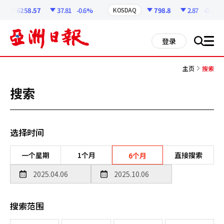
코
인
6258.57
37.81
-0.6%
798.8
2.87
-0.36%
KOSDAQ
정
보
all
登录
搜
men
索
主页
搜索
搜索
选择时间
一个星期
1个月
直接搜索
6个月
搜索范围