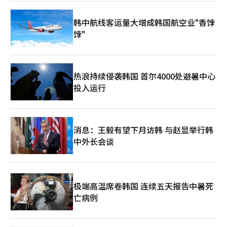
韩元（约合人民币33.12亿元），与疫前2019年同期的6585亿韩元
相近。营业利润为1991亿韩元，净利润为1662亿韩元，分别仅为
韩中航线客运量大增成韩国航空业"香饽
2019年同期的56.8%和66.3%。此外，资产负债率也从2019年第
饽"
一季度的31.1%猛增至今年第一季度的102.1%。机场方面表示，
委托服务和折旧费用增加，第四阶段建设投资不断上升，但随着净
负债减少，预计未来会逐步下降。 今年4月30日至5月6日期间包含
劳动节、佛诞节、儿童节多个韩国法定节假日，这一“黄金假
期”仁川机场日均旅客吞吐量预计达到21.1万人次。其中，5月3日
热浪持续侵袭韩国 首尔4000处避暑中心
（星期六）或迎来最大客流量，第一航站楼接待14.58万人次，第
投入运行
二航站楼7.22万人次，总计约21.8万人次。 为缓解拥堵，仁川机场
计划把两座航站楼的2号出境大厅开放时间提前至早上5点，并投入
160名短期人力，全力维持安检设备100%的运转率。此外，假期
内机场在航站楼附近设立4350个车位的免费临时停车场，并安排
消息：王毅有望下月访韩 与赵显举行韩
最多3辆临时循环巴士运行。仁川机场还计划加大对智能通关系统
中外长会谈
（Smart Pass）的宣传，并扩大“自助托运”区域，进一步提升
出境效率。 今年1月春节期间，仁川机场出境大厅济州航空值机柜
台前人头攒动。【图片来源 韩联社】
极端高温席卷韩国 连续五天报告中暑死
亡病例