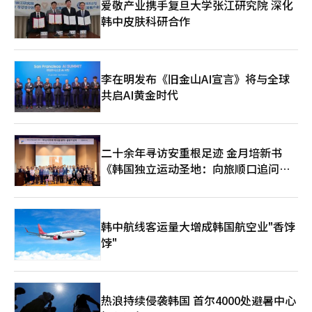
爱敬产业携手复旦大学张江研究院 深化
述建议将为后续政策制定提供重要参考。 吴承哲强调："此次会议
质性资源，助力企业优化战略布局并实现规模化发展。 此前，企
韩中皮肤科研合作
开创了产业与能源研发决策的新范式，首次实现产学研专家的深度
业在获得运营机构先行投资后需在R&D与股权投资中择一申请的模
共商。在全球经济不确定性加剧的背景下，技术创新已成为突破发
式，而今年进一步强化了两类支持方式的联动性，以提升整体扶持
展瓶颈的核心路径。"他表示，产业通商资源部将持续优化“精准
效果。具体来看，企业将优先获得R&D资金支持，随后根据其成长
投资”机制，通过强化调研、完善政策供给，着力打造产学研高效
表现，可进一步获得股权投资，从而有效缓解研发项目推进过程中
协同的创新生态系统，为韩国产业竞争力提升注入动能。
急剧增长的资金需求。 过去三年间，纵向扩展支持计划已累计向
李在明发布《旧金山AI宣言》将与全球
379家企业投入超过1.5万亿韩元资金，在促进企业技术创新与市场
共启AI黄金时代
拓展方面取得显著成效。中小风险企业部技术革新政策官朴容淳
（音）表示：“此次计划通过优化投资模式，建立与成果联动的支
持机制，进一步提升了政策实效性。未来，政府将持续创新R&D支
持模式，强化中小企业的技术研发能力与市场竞争力，使其成为推
二十余年寻访安重根足迹 金月培新书
动国家经济增长的核心动力。”
《韩国独立运动圣地：向旅顺口追问历
史》出版
韩中航线客运量大增成韩国航空业"香饽
饽"
热浪持续侵袭韩国 首尔4000处避暑中心