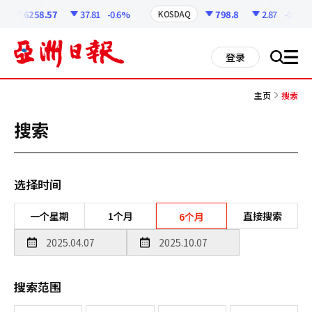
코
인
6258.57
37.81
-0.6%
798.8
2.87
-0.36%
KOSDAQ
정
보
all
登录
搜
men
索
主页
搜索
搜索
选择时间
一个星期
1个月
直接搜索
6个月
搜索范围