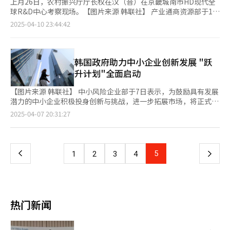
上月26日，农村振兴厅厅长权在汉（音）在京畿城南市HD现代全
球R&D中心考察现场。【图片来源 韩联社】 产业通商资源部于10
日表示，韩国为将于明年实施的8300亿韩元（约合人民41.8亿
2025-04-10 23:44:42
元）规模的产业及能源技术研发（R&D）投资事业顺利落地，组织
召开高层次产学研专家座谈会，标志着韩国政府推进创新驱动发展
战略进入实质性部署阶段。 会议由产业通商资源部产业基础室室
长吴承哲（音）主持，汇集了9家国家级研究机构及专业生产技术
韩国政府助力中小企业创新发展 "跃
研究院的负责人。与会代表与产业部R&D战略企划团共同审议了由
升计划"全面启动
11个专业分科委员会首轮评估的《2026年度产业技术研发投资规
划草案》，并就投资优先级设定等关键议题展开深入研讨。 产业
【图片来源 韩联社】 中小风险企业部于7日表示，为鼓励具有发展
通商资源部自去年下半年起，以民间专家“项目负责
潜力的中小企业积极投身创新与挑战，进一步拓展市场，将正式推
人”（Program Director）为中心，联合韩国产业技术企划评价
进《2025年企业纵向扩展（Scale-Up）支持计划》。该计划旨在
页
2025-04-07 20:31:27
院、韩国能源技术评价院、韩国产业技术振兴院等专业机构，通过
为成长期的中小风险企业提供全方位支持，符合条件的企业若获得
系统化需求调研，构建了面向产业实际需求的研发支持体系。目前
10亿韩元（约合人民币498万元）以上外部投资，政府将在3年内
一
设立的11个分科委员会覆盖人工智能（AI）、量子科技、未来移动
最高提供12亿韩元的研究开发（R&D）资金支持。此外，对于取
出行（Mobility）、半导体等战略领域，已完成首轮技术评估，重
得显著成果的企业，政府还将通过基金投资方式追加最高20亿韩元
上
5
下
1
2
3
4
点考量项目的战略价值、市场前景及商业化可行性。 产业通商资
的资金扶持。 自今年起，政府为了进一步加大对具备海外市场拓
源部计划于15日召开韩国工学翰林院8个分科委员会联席会议，并
展潜力企业的扶持力度，持续优化支持项目与投资资金配置。此次
一
于18日举行重点工科院校院长评审会议，通过多维度专家评估完善
计划共招募102个项目，重点支持领域包括超级差距十大领域、国
投资决策。统计显示，截至目前，当前规划研发项目共计124项，
家战略技术十二大领域及碳中和相关产业，旨在推动以技术为核心
页
涉及总预算6.7万亿韩元，其中2026年度拟投入资金约8300亿韩
竞争力的中小风险企业实现跨越式发展。 为加强对人工智能
热门新闻
元。 本次会议取得多项建设性成果。与会专家就强化产学研协同
（AI）、生物技术等关键战略领域的研发支持，政府将引入“特色
创新机制提出系统性建议，包括完善研发合作激励机制、建立差异
运营公司”机制。该机制将筛选在相关领域具备卓越业绩及R&D支
化产业协作模式、构建基于企业中长期战略的联合研发体系等，上
持能力的运营机构，并予以重点扶持与评估，通过激励体系提供实