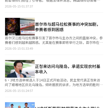
前辈律师们担任了引导者。 根据法律界消息，韩国律师协会青年
册，赵应天的京畿道知事候选人也预计于当天下午5时通过代理人
世界的区域探索、以过场动画为中心的叙事演绎以及基于手动战斗
律师特别委员会于14日在首尔瑞草洞的韩国律师协会会议中心成功
2026-05-15 01:37:37
提交申请。权永国的正义党首尔市长候选人也在进行注册手续。
的动作玩法被视为核心差异化要素。 在之前的媒体体验会上，游
举办了“2026年新入职律师指导”活动。 此次活动针对120名新
此外，因涉嫌散发现金信封而被更불어민主党开除的前全北知事金
戏结构显示出以主线故事为中心的单人游戏与多人内容并行的特
入职律师，旨在帮助他们在快速变化的法律环境中适应行业并提升
官英也已注册，预计将与涉嫌支付餐费的李元泽候选人展开正面交
点。在主要战斗中，自动战斗的比例被降到最低，闪避、防御和技
实务能力。 活动现场，新入职律师们的热情与前辈们真诚的建议
锋。 在更불어民主党的补选候选人中，宋永吉（仁川延寿甲）、河
能连携的时机成为重要的动作结构。 实际体验中，敌方AI不仅仅是
交织在一起，始终保持着严肃而又活跃的氛围。 韩国律师协会会
首尔市与超马拉松赛事的冲突加剧，
正宇（釜山北区甲）、金勇南（京畿平泽乙）、金南俊（仁川桂阳
简单的被击反应，而是通过模式化的反击和闪避保持紧张感。在同
长金正旭在祝辞中指出：“由于律师数量激增以及法律科技和人工
参赛者感到困惑
乙）等候选人已完成注册。国民力量的朴钟镇（仁川延寿甲）、朴
时对抗多个敌人的场景中，技能冷却时间管理和站位的重要性得到
智能的普及，目前法律市场的形势并不乐观。”他鼓励道：“在困
敏植（釜山北区甲）、李珍淑（大邱达成郡）、兪义东（京畿平泽
了强调。 游戏的图形也着重反映了原作《权力的游戏》的独特氛
难中，如果能够基于以往积累的热情，勇敢挑战新的工作领域，必
首尔汉江超马拉松赛事引发了首尔市与主办方之间的直接冲突，参
乙）候选人也已完成注册。 在平泽乙地区展开对决的赵国创新党
围。中世纪幻想特有的暗色调、细致的背景描绘，以及原作粉丝能
定会取得有意义的成就。”他还希望“前后辈之间的交流与联系能
赛者们感到越来越困惑。尤其是在赛事即将举行之际，首尔市在现
代表与金在妍进步党常任代表、黄教安自由与创新代表也已完成候
够识别的主要地区和角色设计等都增强了沉浸感。 特别是网石在
够成为未来漫长旅程中的巨大助力。” 首尔地方律师协会会长赵
场悬挂了“未经批准的非法活动”的横幅，导致矛盾加剧。 争议
2026-05-15 01:33:49
选人注册。作为无党派候选人出战的前国民力量代表韩东勋（釜山
商业模式设计上，移除了在国内MMORPG市场中常见的概率型装
顺烈在致辞中也表示：“希望大家在公职、企业、诉讼、国际等广
始于最近在뚝섬汉江公园附近悬挂的首尔市名义的横幅。该横幅上
北区甲）预计于15日注册。 值得注意的是，尽管已完成候选人注
备抽取元素。通过强化以玩家的游戏和成长体验为中心的结构，旨
阔的道路上自由驰骋，但无论多么急迫，都要成为有使命感的律
写道：“5月16日经过뚝섬的‘首尔汉江超马拉松赛事’为未经批
册，但在20日前只能进行名片发放、穿着选举服等预备候选人身份
在实现符合全球主机和PC用户偏好的游戏性。 在多人内容中，既
师，走正道。” 主办此次活动的青年律师特别委员会委员长金智
准的非法活动，若发生事故，所有责任由主办方承担。” 对此，
的选举活动。正式选举活动将于21日至下月2日进行。在选举活动
有合作也有竞争的元素。玩家可以通过组队进行Boss内容的攻
秀表示：“我非常理解新入职时既兴奋又迷茫的心情，希望今天的
首尔汉江超马拉松组委会立即作出反应。组委会在官方公告中表
正청来访问乌陵岛，承诺实现农村基
期间，候选人可以进行街头演讲和分发宣传材料。提前投票将于29
略，并引入了基于战斗贡献度的MVP系统。 网石将在PC预发布的
活动能成为消除这种迷茫的宝贵时光。” 活动的亮点是由韩国律
示：“赛事是按照合法程序进行的正当活动”，并指责首尔市及部
本收入
日进行，为期两天。
同时，推出多种上线活动。玩家可以通过签到活动和等级达成活动
师协会副会长金承炫主讲的“新入职律师职业发展研讨会”。金副
分相关机构因市民不便和安全问题对其施加过度压力。 组委会还
获得稀有等级的野人服装、驯鹿坐骑和传奇遗物选择箱等游戏道
会长分享了成为就业市场上“受欢迎律师”的具体策略。 他特别
强调：“主办方没有强制控制市民通行的权利，参赛者也应按照现
6·3地方选举候选人于14日正式开始活动，民主党代表正청来访
具。 近期，网石加强了多平台和全球市场的战略，《权力的游
强调，在撰写自我介绍时，与其使用平常的成长背景，不如将工作
场安全人员的指引保持秩序。”并指出：“汉江是所有市民的公共
问了艰难地区庆北乌陵岛，倾听居民的诉求，为地方选举的胜利奠
戏：国王之路》被视为未来业绩的关键新作。特别是结合全球知名
优势与具体案例结合，创造出“我自己的小差异”。此外，他还毫
空间，跑步也是市民自由的活动。” 然而，此次冲突的背景是同
定基础。 正代表当天上午首先访问了道东小公园，随后参加了北
2026-05-15 01:24:57
度高的IP与动作角色扮演游戏类型，预计将吸引全球用户。 网石
无保留地传授了面试态度、各机构的特点以及跳槽时机和准备事项
一天在汉江地区计划举行的大规模无人机表演。由于无人机表演的
面居民体育大会，并走访了低东市区的商铺，与当地居民进行了现
《权力的游戏：国王之路》总监张贤一在最近的媒体体验会上表
等实用技巧，获得了热烈反响。 特讲结束后，来自就业、开业、
特性，预计当天会有大量人群聚集，若与持续进行的100公里超马
场座谈。此次行程中，正代表还与庆北出身的最高委员朴圭焕、庆
示：“我们大幅改编了结构，以确保玩家的努力能够转化为价值，
法院、检察院、初创企业和企业律师等多个领域的36名前辈律师作
拉松重叠，安全管理将变得非常困难。 实际上，超马拉松的运营
北党委员会主席林美爱、庆北乌陵郡长候选人郑成焕等人一同参
而不仅仅是运气。”他还提到：“目前正全力以赴准备在韩国、台
为导师，进行了分组指导。新入职律师们毫无保留地倾诉了自己在
时间比普通马拉松更长，参与者的体力差异也较大，安全管理的难
与。 在与乌陵岛居民的座谈会上，正代表承诺将迅速处理居民的