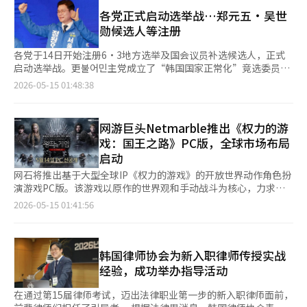
后，可以将自己喜欢的鼓励语刻在钥匙扣上。NS购物计划通过此
温度与初心。 专家指出，家长不应将幼儿园等同于单纯的服务机
次活动让公众更容易接触历史和文化内容。活动将在潘桥总部别馆
各党正式启动选举战…郑元五·吴世
构，更不应以照片多少评判办学质量。适度分享孩子在园动态无可
一层的拿破仑画廊举行。NS购物相关人士表示：“为庆祝国际博
勋候选人等注册
厚非，但当晒照成为绑架幼师的负担、沦为园所竞争的工具，当形
物馆日，我们准备了参与式项目，让大家更亲近地体验历史和文化
式化晒照取代真正的教育陪伴时，受损的不仅是幼师的工作热情，
的价值，希望通过拿破仑的挑战精神，激励自己，获得新的能
各党于14日开始注册6·3地方选举及国会议员补选候选人，正式
更是孩子的健康成长与幼教行业的良性发展。 笔者认为，幼儿园
量。”此外，NS购物是哈林集团的子公司。哈林集团会长金洪国
启动选举战。更불어민主党成立了“韩国国家正常化”竞选委员
晒照本是家园沟通的辅助手段，不应成为衡量办学优劣的标准。褪
在2014年国际拍卖会上以2.6亿韩元拍得拿破仑的拜康帽，引发关
会，而国民力量则推出了“阻止起诉撤销国民竞选委员会”，预计
2026-05-15 01:48:38
去形式化内卷，让幼师从频繁拍照中解脱出来，专注于陪伴孩子、
注。当时金会长表示：“购买这顶帽子是为了在国内激励企业家的
将展开激烈竞争。更불어민主党提出了夺回地方权力和保住补选的
深耕教育本质；让家长放下攀比焦虑，理性看待孩子成长，才能让
挑战精神。”※ 本报道经人工智能（AI）系统翻译与编辑。
目标，而国民力量则期待在首尔、釜山等大城市及其传统票仓庆尚
韩国幼教回归初心，真正守护孩子的天性与成长本真。
地区取得佳绩。 中央选举管理委员会从当天起至15日下午6时，在
网游巨头Netmarble推出《权力的游
各地区的选举管理委员会接受候选人注册。更불어민主党和国民力
戏：国王之路》PC版，全球市场布局
量均已完成地方选举和补选候选人的公选，因此注册将按顺序进
启动
行。补选方面，更불어민主党在14个地区全部进行了公选，而国民
力量则在曾面临人选困难的群山、金堤、扶安以外的13个地区推出
网石将推出基于大型全球IP《权力的游戏》的开放世界动作角色扮
了候选人。此次被称为迷你总选的补选地区中，除了大邱达成郡
演游戏PC版。该游戏以原作的世界观和手动战斗为核心，力求在
外，其余13个地区均由更불어민主党占据。 当天，更불어民主党的
现有的移动MMORPG市场中实现差异化。 网石于14日宣布，将于
2026-05-15 01:41:56
地方首长候选人中，郑元五（首尔）、秋美爱（京畿）、朴贞大
下午6时在PC平台上预发布新作动作角色扮演游戏《权力的游戏：
（仁川）、金富谦（大邱）、全在洙（釜山）、金庆洙（庆南）、
国王之路》。玩家可以通过网石启动器、Steam和Epic Games
闵亨培（全南光州）、李元泽（全北）、朴秀贤（忠南）、许泰正
Store进行游戏，而包括移动平台在内的正式全球发布（盛大上
（大田）等人完成了注册。 国民力量的地方首长候选人包括吴世
线）将于21日进行。 《权力的游戏：国王之路》是一款基于美国
韩国律师协会为新入职律师传授实战
勋（首尔）、梁香子（京畿）、兪正福（仁川）、秋庆浩（大
HBO热门剧集《权力的游戏》IP制作的开放世界动作角色扮演游
经验，成功举办指导活动
邱）、朴炯俊（釜山）、朴完洙（庆南）、李正炫（全南·光
戏。游戏背景设定在中世纪幻想世界“维斯特洛”，玩家可以选择
州）、金泰欽（忠南）、李长宇（大田）、崔敏浩（世宗）等人也
骑士、雇佣兵和刺客三种职业进行探索和战斗。 网石表示，此次
在通过第15届律师考试，迈出法律职业第一步的新入职律师面前，
已完成注册。 同时，改革新党郑义汉的釜山市长候选人已完成注
作品专注于实现原作世界观和增强直接操作的动作性。特别是开放