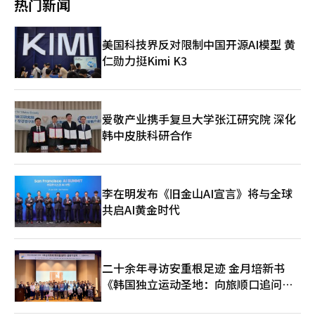
热门新闻
管理方面，LX盘托斯也在持续努力建立可持续的组织文化。该公司
过程。Seum的律师们在比赛前一个月担任学生团队的导师，指导
实施母性保护制度、扩大残疾人就业和开展社会贡献活动，积极履
他们制定合同结构和谈判策略。 负责此次活动的文汉圭律师表
行企业的社会责任。在全球经济放缓和供应链不确定性等因素影响
示：“在实际的谈判过程中，学生们发现寻找‘妥协点’是最困难
美国科技界反对限制中国开源AI模型 黄
下，物流行业整体面临快速变化的经营环境，稳定的劳资关系被视
的。”这表明，除了构建法律逻辑之外，在创业公司与投资者之间
仁勋力挺Kimi K3
为企业竞争力的核心要素。尤其是对于全球客户比例较高的综合物
达成现实的协议方案的实务感知也至关重要。 近期创业市场的变
流企业，组织稳定性和现场运营效率直接关系到业务竞争力。LX盘
化也反映在活动主题上。Seum方面表示：“在创业咨询过程中，
托斯代表李永浩表示：“此次获奖让我深感荣幸，认可了我们成员
关于AI应用的法律咨询明显增加。”因此，今年的活动也围绕AI创
在建立合作性劳资文化方面的努力。未来，我们将继续以相互信任
业公司的投资谈判构建了中心情景。 对于法学院学生的兴趣也有
和沟通为基础，进一步发展健康的组织文化，实现可持续增
所上升。文律师表示：“与去年相比，参加活动的人数增加，与学
爱敬产业携手复旦大学张江研究院 深化
长。”※ 本报道经人工智能（AI）系统翻译与编辑。
生交流时也能感受到他们对创业法律领域的兴趣在提高。” 当天
韩中皮肤科研合作
活动中，Seum的首席律师郑浩石担任评审委员会主席，韩国公司
律师协会（KICA）创业分会和青年创业网络Prism导师俱乐部也参
与了赞助。 ※ 本报道经人工智能（AI）系统翻译与编辑。
李在明发布《旧金山AI宣言》将与全球
共启AI黄金时代
二十余年寻访安重根足迹 金月培新书
《韩国独立运动圣地：向旅顺口追问历
史》出版