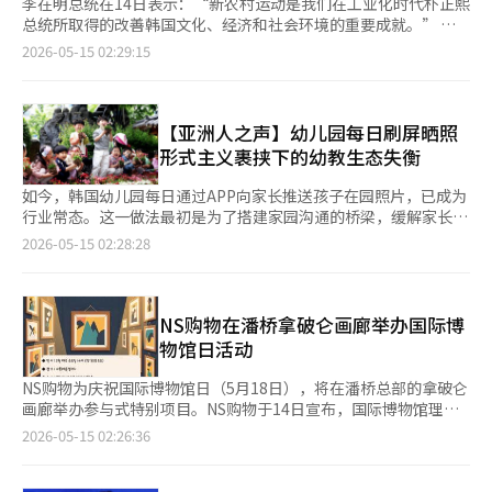
李在明总统在14日表示：“新农村运动是我们在工业化时代朴正熙
总统所取得的改善韩国文化、经济和社会环境的重要成就。” 李
总统在当天下午于京畿道城南市新农村运动中央会举行的现场座谈
2026-05-15 02:29:15
会上指出：“（新农村运动）在这个时代仍然非常有用。” 现任
总统首次正式访问新农村运动中央会。 李总统表示：“我在就任
后就想来这里，但因为担心被认为过于偏袒，所以稍微推迟了，现
在终于来了。”他还提到：“我担任城南市市长时，也得到了新农
【亚洲人之声】幼儿园每日刷屏晒照
村会员和领导们的很多帮助。” 他接着说：“新农村运动在韩国
形式主义裹挟下的幼教生态失衡
历史上，尤其是现代化历史中发挥了重要作用，现在在社会服务活
动中也表现得非常出色。”他指出：“如果没有新农村组织，各地
如今，韩国幼儿园每日通过APP向家长推送孩子在园照片，已成为
方自治体，尤其是基础地方政府，进行社会服务活动的正式活动将
行业常态。这一做法最初是为了搭建家园沟通的桥梁，缓解家长对
会非常困难。” 李总统提到：“在国际服务活动中，农业支持活
孩子在园状态的担忧，让家长直观了解孩子的饮食、活动情况，原
2026-05-15 02:28:28
动也很多，我认为这一部分需要大幅度扩大。”他反问道：“我们
本是充满温度的家园互动方式。但随着时间推移，这种分享逐渐偏
虽然进行很多对外援助项目，但实际上应该对那些国家有所帮助，
离初心，陷入形式化内卷，不仅加重幼师负担，更让幼教本质被形
不是吗？” 他表示：“思考如何最大化效率时，我觉得传授新农
式主义裹挟。 受韩国低出生率长期化影响，韩国3至5岁适龄幼儿
村运动的经验将会非常有帮助。” 特别是李总统强调：“我担任
数量五年间大幅缩减，生源竞争愈发激烈，幼儿园为争夺生源、赢
NS购物在潘桥拿破仑画廊举办国际博
城南市市长时，组织应该做好本职工作。希望不要偏袒任何一方，
得家长认可，不得不陷入晒照内卷。家长们也逐渐形成“照片多=
物馆日活动
不要被所谓的政治所左右。”他还指出：“如果因为政治原因而四
园所负责”的认知，将照片数量、画面精致度作为评判幼儿园好坏
处游走，实际上是得不到尊重的。” 李总统表示：“希望世界上
的标准，进一步倒逼园所加码晒照频率、提升照片质量，形成恶性
NS购物为庆祝国际博物馆日（5月18日），将在潘桥总部的拿破仑
所有的事情都能以常识和合理性为基础。”他强调：“虽然你我之
循环。 更值得警惕的是教育本质的偏离。为了拍出好看的照片，
画廊举办参与式特别项目。NS购物于14日宣布，国际博物馆理事
间的立场和意识形态、价值观很重要，但在公共领域不应如此。”
幼儿园优先安排手工、展演等易出片的活动，而阅读、互动引导等
会（ICOM）指定的国际博物馆日将于20日和27日举行特别项目。
2026-05-15 02:26:36
他补充道：“我认为所有事情都应该根据客观标准公正、透明地进
难以可视化的核心教育环节被边缘化；幼师忙于抓拍镜头、修图上
此次项目包括听取与拿破仑相关的文物及其生平的解说，参与者将
行。”※ 本报道经人工智能（AI）系统翻译与编辑。
传，与孩子沟通陪伴、耐心引导的时间被严重挤压，甚至出现强迫
亲手制作定制的键帽钥匙扣。参与者在听取画廊主要文物的介绍
孩子配合拍照、用他人作品凑数的情况，完全背离了幼教本该有的