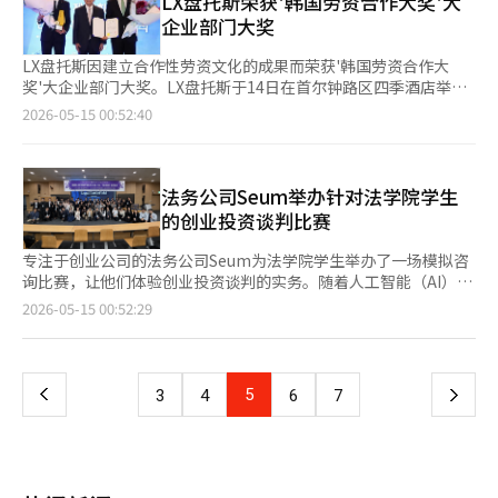
LX盘托斯荣获'韩国劳资合作大奖'大
湾、日本、泰国等亚洲地区的发布。”※ 本报道经人工智能（AI）
实务中遇到的困惑和职业发展上的烦恼，导师们则分享了生动的现
度较高。尤其是汉江公园是市民散步和骑自行车的集中区域，因此
诉求。他提到座谈会上提出的农村基本收入，表示：“这不仅是党
企业部门大奖
系统翻译与编辑。
场经验和见解，积极回应。 参加活动的一名新入职律师表
在大型活动重叠时，事故风险可能会增加。 对此，等待参加马拉
内的需求，更是必要的。作为党代表，我会尽全力确保乌陵岛能够
示：“通过考试后对未来的职业发展感到困惑，但听到在职前辈们
松的参赛者表示：“我已经支付了参赛费、住宿和交通费用，突然
纳入农村基本收入的范围。” 正代表还承诺解决考虑到气候因素
LX盘托斯因建立合作性劳资文化的成果而荣获'韩国劳资合作大
的具体建议后，未来的方向变得更加明确。” 韩国律师协会相关
被当作非法活动处理。”还有人表示：“为什么参赛者要为首尔市
而限制入港的乌陵岛特性所带来的诉求。他表示：“我第一次听到
奖'大企业部门大奖。LX盘托斯于14日在首尔钟路区四季酒店举行
人士表示：“未来将继续为新入职律师提供多样的支持项目和网络
与主办方的冲突感到不安？”而另一些参赛者则要求退款，认为首
的就是‘即使生病，也要在天气好的日子出门’。我将制定保障宪
的第38届韩国劳资合作大奖颁奖典礼上，获得了最高荣誉大奖。当
2026-05-15 00:52:40
平台，帮助他们自豪地提升专业能力。”
尔市对活动持消极态度。 与此同时，最近在首尔市中心和汉江公
法中规定的居住和迁徙自由的方案。” 此外，正代表也认同了为
天的活动中，韩国劳动部部长金英勋、经济社会劳动委员会委员长
园地区，市民们对马拉松和跑步活动频繁表示不满。网友们留言
解决居民在座谈会上提出的诉求而需要立法程序的必要性。他表
金志亨、韩国经营者总协会会长孙京植、韩国劳动组合总联合会委
称：“每个周末都堵车，通行不便。”、“去汉江散步也因为跑步
示：“我认为如果能特别考虑乌陵郡，制定类似于江原特别自治道
员长金东明等主要相关人士出席。LX盘托斯的李永浩代表、朴车俊
活动而变得困难。”、“仅仅无人机表演就会吸引人群，如果再加
法的乌陵特别自治郡法，就能涵盖所有居民的诉求。”并请求
工人代表、最高人事负责人金成旭等也参加了此次活动。由韩国经
法务公司Seum举办针对法学院学生
上100公里马拉松，拥堵情况将会非常严重。”※ 本报道经人工智
道：“请先收集居民的共同意见。” 对于居民提出的农村基本收
营者总协会主办的韩国劳资合作大奖，旨在表彰通过劳资双方的相
的创业投资谈判比赛
能（AI）系统翻译与编辑。
入和交通条件改善的建议，正代表表示：“我将与相关部门协商，
互合作，促进良好的劳资文化并为国家经济发展作出贡献的企业。
努力解决这些诉求，并计划与相关部门的部长们会面。” 同时，
评估内容包括劳资之间的信任建立、共生文化的形成和组织稳定性
专注于创业公司的法务公司Seum为法学院学生举办了一场模拟咨
正代表也对近期党内频繁访问庆南的情况表示，尽管民调显示各党
等。LX盘托斯自1977年成立以来，近50年来保持了无劳资争议和
询比赛，让他们体验创业投资谈判的实务。随着人工智能（AI）创
候选人之间的差距在缩小，但“在现场感受上并不明显。”他指
罢工的稳定劳资关系，得到了高度评价。尽管物流行业面临全球供
业公司的增加，相关法律咨询需求也在上升，预备法律从业者对创
页
2026-05-15 00:52:29
出：“最近民调的回应率大幅下降，抽样也变得困难。我们会密切
应链变化和货物流量波动等外部环境变化，该公司依然持续保持以
业法律领域的兴趣也在不断提高。 Seum于5月13日为首尔大学法
关注，但无论如何都会全力以赴。”※ 本报道经人工智能（AI）系
合作为中心的组织文化。特别是，LX盘托斯运营了包括工人代表与
学院的创业法学会学生举办了“2026创业与法律的交汇之夜-法律
一
统翻译与编辑。
管理层参与的劳资协商会、青年董事会和工业安全卫生委员会等多
战场”活动。此次活动在首尔大学的雨天法学馆举行，吸引了100
种沟通渠道，制度性地收集成员意见，得到了积极评价。该公司专
多名在校生和其他法学院的学生参加。 本次比赛设定了一个虚拟
上
5
下
3
4
6
7
注于建立以预防为主的劳资文化，而非单纯的事后冲突调解。在当
的AI创业公司，按照投资融资的不同阶段进行实战模拟谈判。学生
前企业经营环境中，劳资冲突风险管理的重要性日益增加，LX盘托
们担任创业方的法律顾问，与天使投资者、风险投资（VC）、私
一
斯通过定期的市政厅会议和管理层座谈会等方式，努力加强组织内
募基金和大型企业战略投资者（SI）等不同类型的投资者进行谈
的沟通。同时，该公司还通过家庭邀请活动和组织文化项目的扩
判。投资者的角色由现职律师担任。 比赛分为Seed阶段、Pre-
页
展，专注于增强成员之间的凝聚力。在环境、社会和治理（ESG）
Series A、Series A和Pre-IPO四个轮次，涵盖了创业公司的成长