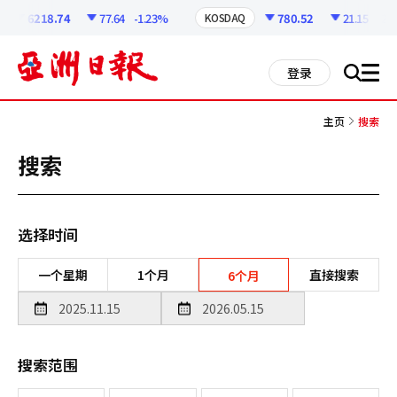
코
인
6218.74
77.64
-1.23%
780.52
21.15
-2.64
KOSDAQ
정
보
all
登录
搜
men
索
主页
搜索
搜索
选择时间
一个星期
1个月
直接搜索
6个月
搜索范围