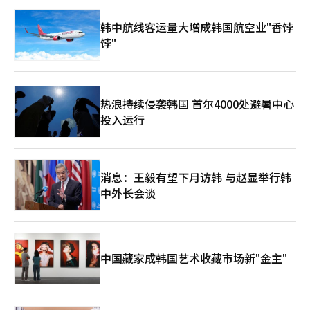
韩中航线客运量大增成韩国航空业"香饽
饽"
热浪持续侵袭韩国 首尔4000处避暑中心
投入运行
消息：王毅有望下月访韩 与赵显举行韩
中外长会谈
中国藏家成韩国艺术收藏市场新"金主"