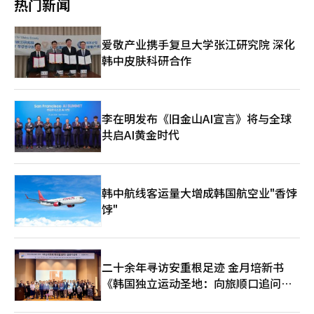
热门新闻
正在扩展到普通消费者、职场人士和游戏玩家。我们努力提供不仅
封装结构普及，导致高难度封装和高性能基板需求激增。在此过程
仅是产品销售，而是完整的体验服务。”※ 本报道经人工智能
中，FC-BGA等高附加值基板要求更多层数和微细电路，生产难度
（AI）系统翻译与编辑。
增加，供应扩张速度跟不上。此外，随着高带宽存储器和GPU连接
爱敬产业携手复旦大学张江研究院 深化
的高集成结构扩大，封装技术和基板性能成为决定整体系统性能的
韩中皮肤科研合作
关键因素。因此，半导体竞争的重心从简单的芯片生产能力扩展到
包括封装和基板在内的后工序。高性能AI半导体用基板要求多层结
构和超微细电路实现，制造工艺复杂度大幅提高。仅靠简单的设备
扩建难以应对，工艺稳定化和良率保障需要相当长的时间，短期内
供应扩张有限。基板不仅需要设备投资，还存在材料、工艺技术和
李在明发布《旧金山AI宣言》将与全球
客户认证等复杂的进入壁垒，新企业进入市场困难。因此，现有主
共启AI黄金时代
要企业为中心的供应结构可能长期化。三星电机利用这一市场环
境，重组以高附加值产品为中心的业务结构。扩大包括FC-BGA和
高规格MLCC等AI相关部件的比例，推动盈利改善。MLCC也受益
于AI服务器的扩展。高性能服务器需要更多的高容量MLCC，导致
韩中航线客运量大增成韩国航空业"香饽
需求增加和供应限制同时发生。业内人士认为，能够同时供应基板
饽"
和MLCC的企业在AI基础设施扩展阶段可能占据有利位置，因为部
件间的关联需求正在扩大。三星电机通过多元化业务组合，增强中
长期增长基础，试图从传统IT中心业务中脱离，确保稳定的需求基
础。然而，大规模设备投资和需求波动性仍然是变量。AI投资周期
可能影响部件需求。尽管如此，AI数据中心的扩展已成为长期趋
二十余年寻访安重根足迹 金月培新书
势，相关部件市场也进入结构性增长阶段。业内人士认为，未来半
《韩国独立运动圣地：向旅顺口追问历
导体竞争可能从芯片性能扩展到包括基板和封装在内的“整体生态
史》出版
系统竞争”。※ 本报道经人工智能（AI）系统翻译与编辑。