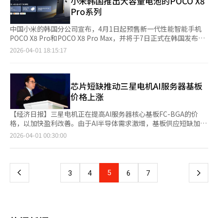
小米韩国推出大容量电池的POCO X8
心技术是边缘智能。过去，摄像机拍摄的大量视频数据需要传输到
核心功能集成到自主开发的专用芯片“X1芯片”中，无需安装额外
Pro系列
中央服务器或云端进行分析，而现在通过摄像机内置的系统芯片
应用程序即可使用主要功能，提高了用户便利性。此外，应用
（SoC）即可现场即时处理数据。2024年推出的Axis摄像机中约
了“原生3DoF”功能，即使用户移动头部，屏幕也能保持在空间
中国小米的韩国分公司宣布，4月1日起预售新一代性能智能手机
80%标配智能分析功能，许多采用深度学习AI算法以减少误报并支
中的固定位置。支持120Hz刷新率和3ms超低延迟性能，并具备将
POCO X8 Pro和POCO X8 Pro Max，并将于7日正式在韩国发布。
持实时决策。调查显示，视频系统的引入目的中，BI和运营效率提
2D视频实时转换为3D的功能。内置的X1芯片分析2D视频，无需额
POCO X8 Pro系列以增强的芯片和电池性能为基础，定位旗舰级表
2026-04-01 18:15:17
升的比例较去年增加了约一倍。地缘政治因素和全球安全法规的加
外内容即可即时转换为3D视频。实际测试中，只需长按设备按钮
现，旨在吸引性能导向的用户。通过此次发布，小米韩国计划扩大
强也加速了市场变化。以美国国防授权法（NDAA）为中心，排除
即可固定屏幕位置，普通YouTube视频也可实时转换为3D。然
其在韩国的高性能智能手机产品线。预售期间，消费者可享受5万
中国制造的安全设备的趋势正在扩大，芯片安全性成为关键竞争因
而，由于3D转换功能仅依靠设备芯片实现，快速移动的物体可能
韩元的折扣和两年质量保证。1日至7日预售期间，额外赠送价值
素。Axis通过自主研发的ARTPEC芯片强调安全可靠性，扩大市场
会出现边缘像素模糊的现象。产品还配备了OSD（屏幕显示）菜
1.68万韩元的防丢标签“Xiaomi Tag”。此外，Coupang将于6
芯片短缺推动三星电机AI服务器基板
份额。在韩国，国家情报院的安全标准等公共和关键基础设施的监
单，用户可以直接在眼镜上调整亮度、屏幕模式、屏幕大小、电子
日下午7点举行直播，庆祝POCO X8 Pro系列的发布。直播中将抽
价格上涨
管也在加强。Axis将与Hanwha Vision、Trueen等公司在高端市
变色、3D转换、刷新率等主要设置。Xreal相关人士表
取三名幸运观众，返还全额购买金额，并提供最高7万韩元的优惠
场展开竞争。Axis通过行业特定战略扩大应用范围。在制造领域，
示：“‘Xreal 1S’设计为即使是首次接触AR眼镜的用户也能无需
和赠品。POCO X8 Pro的建议零售价为8GB+256GB型号54.9万韩
【经济日报】三星电机正在提高AI服务器核心基板FC-BGA的价
结合边缘AI分析和视听警报，提前检测设备异常，预防安全事故。
额外设置即可使用。通过全球首创的原生2D到3D转换功能和眼镜
元，8GB+512GB型号64.9万韩元，12GB+512GB型号69.9万韩
格，以加快盈利改善。由于AI半导体需求激增，基板供应短缺加
在数据中心和IT环境中，建立物理和网络安全结合的多层保护体
独立操作功能，降低了AR体验的门槛。”显示屏采用索尼的0.68
元，提供黑色、白色和薄荷绿色三种颜色。POCO X8 Pro Max的
剧，加上原材料价格上涨，价格上涨势在必行。FC-BGA是AI服务
页
2026-04-01 00:30:00
系。在智能交通领域，强化基于AI的交通流量分析和事故应对能
英寸Micro-OLED面板，支持1200p分辨率和700尼特亮度。用户
12GB+256GB型号为74.9万韩元，12GB+512GB型号为84.9万韩
器和高性能计算中必不可少的高附加值基板，连接半导体芯片和主
力，扩大参与智慧城市项目。艾蒂安·范德瓦特表示，将在韩国市
可以在16:18、21:9、32:9超宽屏幕比例之间切换。音频方面，与
元，提供白色、黑色和蓝色三种颜色。POCO X8 Pro Max配备
板。最近，AI服务器需求激增，基板需求也在扩大。市场关注的
一
场将人力和资源投资增加一倍。他强调，通过加强合作伙伴生态系
Bose合作实现了空间感音效。视野角度（FOV）从原“Xreal
8500mAh电池，是小米在韩国推出的最大容量电池手机，支持长
是，FC-BGA需求持续超过供应。三星电机社长张德贤在3月18日
统，支持从简单设备销售向AI综合安全业务的转型。同时，物理安
1”的50度扩大到52度，重量减轻至82克。Xreal相关人士表
达6年的电池寿命。POCO X8 Pro则采用6500mAh硅碳电池，提供
的股东大会上表示，“服务器用FC-BGA的需求超过生产能力50%
全摄像机正从事后应对手段演变为企业核心管理洞察的战略资产。
上
5
下
3
4
6
7
示：“视野角度从原来的50°扩展到52°，重量减轻至82克，但价
稳定的电力效率。两款机型均支持100W快充和27W反向充电，提
以上”。供应短缺长期化，基板市场价格上涨趋势持续。证券界认
基于边缘AI和数据安全能力，Axis的转型将如何改变全球智能视频
格反而降低，性能却提高。”新产品已在Naver Smart Store的
升使用便利性。※ 本报道经人工智能（AI）系统翻译与编辑。
为，平均销售价格可能进一步上涨。业内人士认为，这一趋势反映
监控市场的格局，值得关注。※ 本报道经人工智能（AI）系统翻译
一
Xreal Korea官方商城正式开售，未来将在Coupang和Toss
了AI半导体生态系统的结构变化。过去，半导体行业的瓶颈主要发
与编辑。
Shopping上销售。Xreal计划不仅扩展在线渠道，还将拓展线下销
生在存储器或代工工艺中，但最近已扩展到封装和基板等后工序。
售渠道。杨经理表示：“过去主要面向对技术感兴趣的用户，现在
页
特别是AI服务器用半导体的芯片尺寸和I/O数量大幅增加，多芯片