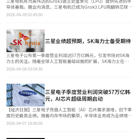
三星电机将为英伟达的Grok3语言处理单元（LPU）提供先进的半
导体基板。据业内消息，三星电机已成为Grok3 LPU用翻转芯球栅
阵列（FC-BGA）的首要供应商，预计最快将在第二季度开始量
2026-04-09 02:45:00
产。Grok3 LPU是英伟达下一代AI芯片Vera Rubin的推理专用芯
片，由三星代工生产，采用4纳米工艺。FC-BGA是连接半导体芯
片和主基板的高密度封装基板，是AI服务器和高性能计算（HPC）
的关键部件。三星电机近期快速扩展FC-BGA业务，已向AMD供应
三星业绩超预期，SK海力士备受期待
服务器用FC-BGA，并有望为特斯拉的自动驾驶AI芯片AI6提供产
品。三星电机社长张德贤在年初的CES 2026上表示，随着全球大
科技公司加大对AI服务器和数据中心的投资，FC-BGA基板的需求
三星电子公布第一季度营业利润达57万亿韩元，引发市场对SK海
大幅增加。※ 本报道经人工智能（AI）系统翻译与编辑。
力士的关注。随着全球人工智能基础设施的扩展，SK海力士在高
带宽内存（HBM）市场的领先地位预计将推动其第一季度营业利
2026-04-08 03:04:36
润突破30万亿韩元。 据业内人士透露，SK海力士的业绩主要依赖
于HBM。随着为英伟达供应HBM4进入正轨，谷歌、亚马逊、微软
等全球科技巨头为争夺AI芯片主导权，纷纷向SK海力士示好，其价
格谈判能力达到历史新高。 SK海力士已宣布今年HBM供应量售
三星电子季度营业利润突破57万亿韩
罄，显示出其市场主导力。SK海力士总裁郭鲁正表示，今年HBM
元，AI芯片超级周期启动
的供应量已售罄，明年的供应计划将在上半年内与客户协商完毕。
SK海力士通过与客户签订长期供应合同，不仅扩大了生产量，还
【经济日报】三星电子凭借人工智能（AI）芯片需求激增，创下季
确保了稳定的收益结构。特别是HBM的销售比例增加，推动了整
度历史最高业绩。随着内存市场的繁荣，半导体业务成为业绩增长
体收益结构的质变。 NAND闪存的需求也在增加，尤其是高容量企
的主要动力。三星电子今年第一季度实现了133万亿韩元的销售额
2026-04-07 18:06:00
业级SSD在AI服务器扩展中成为必需品。第一季度NAND出货量较
和57.2万亿韩元的营业利润，首次突破季度销售额和营业利润的
上季度增长10%以上，平均售价上涨30%，超过DRAM的20%涨
100万亿和50万亿韩元大关。这一业绩不仅是良好表现，更是半导
幅。SK海力士在eSSD市场的主导地位使其成为继HBM之后的又一