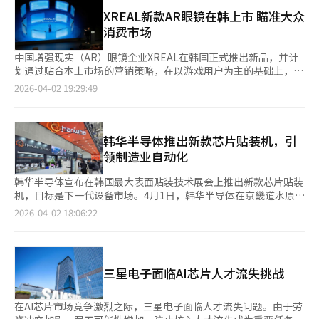
体行业结构变化的信号。由于AI的扩散，数据中心投资激增，内存
盈利支柱。 SK海力士计划通过HBM4工艺创新保持技术领先地
需求爆发性增长。特别是以高带宽内存（HBM）为中心的AI内存需
XREAL新款AR眼镜在韩上市 瞄准大众
位，并通过高附加值产品组合如HBM4和服务器用DDR5来增强市
求激增，价格上涨直接推动了业绩改善。业内认为，第一季度
消费市场
场主导权。 根据市场研究公司Counterpoint Research的数据，
DRAM和NAND价格较上季度大幅上涨。过去半导体行业的竞争中
去年第四季度全球HBM市场中，SK海力士以57%的市场份额位居
心在于代工或逻辑芯片，而现在内存成为性能和供应的关键变量。
中国增强现实（AR）眼镜企业XREAL在韩国正式推出新品，并计
第一，三星电子以22%位居第二。 业内人士表示：“SK海力士不
AI计算过程中数据处理和传输的重要性提升，内存性能决定了整个
划通过贴合本土市场的营销策略，在以游戏用户为主的基础上，进
仅是简单的部件供应商，更是AI生态系统的核心合作伙伴。凭借在
系统的效率。在这一趋势下，三星电子凭借内存、代工和封装
一步拓展至普通消费者。 据业内2日消息，XREAL自1日起在韩国
2026-04-02 19:29:49
HBM市场的独特竞争力，将继续实现前所未有的业绩表现。”※
的“综合半导体”结构，最大化了收益。特别是通过量产下一代
市场正式销售新产品“XREAL 1S”。XREAL韩国负责人杨英花
本报道经人工智能（AI）系统翻译与编辑。
HBM4，显示出技术竞争力的恢复。然而，各业务部门的表现仍有
（音）表示，该产品旨在覆盖从初次接触AR到资深用户在内的多
差异。半导体业务的设备解决方案（DS）部门引领业绩，而智能
层次需求，并指出，可使日常游戏在三维（3D）空间中呈现，同
手机和家电等成品业务因成本压力和需求放缓表现相对疲软。业内
时将桌面环境拓展为创意工作空间。 此次推出的产品最大特点在
韩华半导体推出新款芯片贴装机，引
认为，此次业绩标志着AI芯片超级周期的正式启动。内存价格上涨
于可将2D内容自动转换为3D。用户无需额外安装应用程序，仅需
领制造业自动化
和数据中心投资扩大可能会持续推动业绩增长。特别是AI基础设施
通过C型接口将眼镜与手机或笔记本电脑连接，即可将优兔
投资已成为结构性增长趋势，内存需求可能长期扩大。全球大型科
（YouTube）及各类在线视频服务（OTT）内容以3D形式呈现，
韩华半导体宣布在韩国最大表面贴装技术展会上推出新款芯片贴装
技公司持续扩大数据中心投资，生成型AI服务的扩散使计算量和数
进一步提升使用便捷性。 在使用体验方面，XREAL针对长期困扰
机，目标是下一代设备市场。4月1日，韩华半导体在京畿道水原会
据处理规模呈指数增长。实际上，云计算和AI企业将GPU和HBM
行业的眩晕问题进行了重点优化。以往AR眼镜在用户移动时画面
展中心的“SSPA 2026”上展示了包括“DECAN S1 Plus”和“S2
2026-04-02 18:06:22
等高性能内存作为核心投资项目，不仅新建数据中心，还同时升级
随之位移，长时间使用易引发不适，被视为制约产品普及的主要障
Plus”在内的主要新产品。“DECAN”系列是高性能芯片贴装
现有基础设施。这导致持续的扩建和更换需求。随着AI模型的复杂
碍之一。 针对上述问题，新产品支持在虚拟空间中将画面固定于
机，能够处理多种组件。“DECAN S2 Plus”在速度和质量上都优
化，需要更快处理更多数据，单台服务器的内存配置量也在增加。
特定位置。杨英花表示，解决眩晕问题是本次新品开发的核心目
于前代产品，缩短了约30%的识别时间，每小时可贴装9.5万个芯
基础设施扩展和设备升级同时进行，内存需求呈现出与经济周期无
标，并指出通过自主研发的空间计算处理器X1芯片，实现了相关技
片。其自主研发的视觉技术可自动确认和校正贴装点，减少组件和
关的结构性增长。尽管如此，半导体行业特有的波动性和大规模设
三星电子面临AI芯片人才流失挑战
术突破。 在硬件配置方面，产品采用宽屏显示，声音通过镜腿内
成本损失。此外，“DECAN S2 Plus”可支持重达4.5公斤的印刷
备投资负担仍是变量。需求变化可能导致价格波动性扩大。然而，
置扬声器输出，大部分功能可通过镜腿按键完成操作。该产品定价
电路板，用户界面友好，显示屏更大，提升了使用便利性。韩华半
随着AI为中心的产业结构加强，半导体竞争的重心从性能转向“数
为65万韩元（约合人民币2964元），消费者可通过线上平台购
导体还展示了“HM520W”等高速芯片贴装机、支持智能工厂
在AI芯片市场竞争激烈之际，三星电子面临人才流失问题。由于劳
据处理能力”，内存成为主导。这一业绩不仅是简单的繁荣，更显
买，未来还将拓展至新世界百货等线下渠道。公司设定今年韩国市
的“T-solution”软件解决方案，以及适用于SMT工艺的自主移动