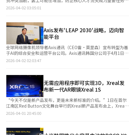
资冲突加剧，罢工可能性增加，防止核心人才流失成为重要任务。
示出半导体行业的主导权重新转向内存。
场销量目标为1万台，较前代产品提升一倍。 XREAL方面表示，目
机器人（AMR）。首次在国内展出的AMR能够识别路径中的障碍
根据韩国CXO研究所分析，去年失去国民年金资格的三星电子员工
2026-04-02 03:05:01
前韩国AR眼镜市场仍以游戏用户为主，未来将通过与本土内容合
物，实现自主驾驶和搬运作业，自动化物料供应和回收，提高SMT
达7287人，同比增加13%。三星电子的离职率在同行中最高，
作伙伴开展合作，进一步提升产品适配性，并逐步拓展至更广泛的
生产线的无人化和生产效率。韩华半导体相关人士表示：“我们将
2024年为10.1%，而SK海力士和台积电分别为1.3%和3.5%。AI扩
大众消费场景。
通过此次展会证明在服务器、数据中心、网络和汽车电子等高增
散导致的就业效率化、业务结构调整和薪酬体系变化是原因之一。
长、高附加值电子产业市场的技术竞争力，并加强作为全球AI自动
SK海力士同意不设上限地将营业利润的10%作为奖金，进一步加
Axis发布'LEAP 2030'战略，迈向智
化领导企业的地位。”※ 本报道经人工智能（AI）系统翻译与编
剧了这一现象。三星电子的设备解决方案部门人才流失尤为明显。
能平台
辑。
最大工会称去年11月至今年1月有100多人因离职等原因退出工
会。工会与公司薪资谈判破裂后，计划于23日举行集会，并可能在
全球网络摄像机领导者Axis通讯（CEO雷·莫里森）宣布转型为基
5月进行总罢工。工会成员已超过7万700人。三星电子副会长兼DS
于AI的综合安全和运营平台公司。Axis通讯韩国分公司于4月1日在
部门负责人全英贤在股东大会上表示，将通过多样化奖励措施防止
首尔三成洞举行记者会，发布了针对韩国市场的中长期增长战
2026-04-02 02:03:47
人才流失。※ 本报道经人工智能（AI）系统翻译与编辑。
略“LEAP 2030”。该战略旨在通过进军高端市场和增强合作伙伴
能力来提升品牌价值。韩国因其半导体、智能工厂、数据中心和大
型交通基础设施而成为全球视频安全行业的关键战略区域。文秀贤
表示，今年目标是实现30%的增长，并计划扩大投资。他强调，将
无需应用程序即可实现3D，Xreal发
通过高端产品技术升级，精准满足客户需求，而非依赖低价替代
布新一代AR眼镜Xreal 1S
品。为此，计划在今年下半年开设“Axis体验中心（AEC）首
尔”，为合作伙伴和客户提供验证最新解决方案的环境。Axis的战
“今天不仅是新产品发布，更是未来新标准的介绍。”1日在首尔
略转型与全球安全市场的结构性变化相吻合。智能视频监控系统正
江南区Red Button文化舞台举行的Xreal新产品发布会上，Xreal
从简单的防盗设备演变为提高商业智能和运营效率的实时数据平
经理杨英华介绍了新产品“Xreal 1S”，并公布了今年的主要业务
2026-04-01 20:45:00
台。根据全球市场研究机构Research Nester的数据，全球视频监
战略和未来计划。Xreal是一家专注于消费者AR智能眼镜的公司，
控市场在2025年达到593亿美元，预计2026年将增长至647亿美
2017年作为初创企业成立，2020年进入韩国市场，与LG U+合作
元。Nova Insights预测，除中国外，网络摄像机的安装数量将从
推出商用AR眼镜。当天，Xreal正式宣布在韩国推出新产
2025年的5.62亿台增加到2029年的7.36亿台。推动这些变化的核
品“Xreal 1S”。Xreal 1S的最大特点是将原本由外部设备处理的