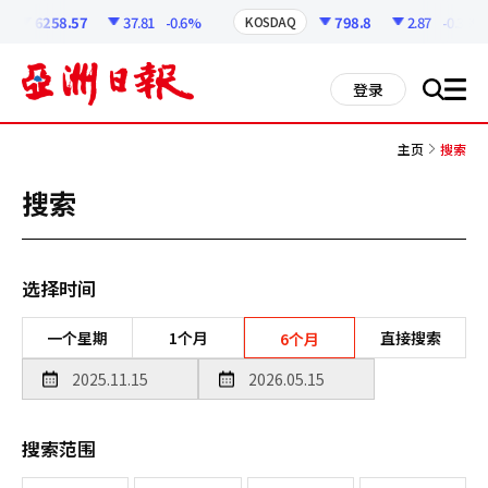
코
인
6258.57
37.81
-0.6%
798.8
2.87
-0.36%
KOSDAQ
정
보
all
登录
搜
men
索
主页
搜索
搜索
选择时间
一个星期
1个月
直接搜索
6个月
搜索范围