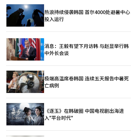
热浪持续侵袭韩国 首尔4000处避暑中心
投入运行
消息：王毅有望下月访韩 与赵显举行韩
中外长会谈
极端高温席卷韩国 连续五天报告中暑死
亡病例
《逐玉》在韩破圈 中国电视剧出海进
入"平台时代"