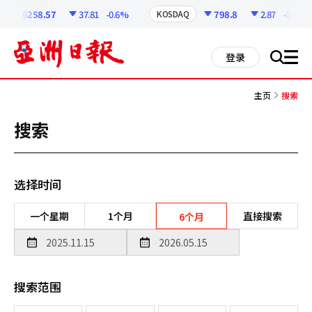
코
인
6258.57
37.81
-0.6%
798.8
2.87
-0.36%
KOSDAQ
정
보
all
登录
搜
men
索
主页
搜索
搜索
选择时间
一个星期
1个月
直接搜索
6个月
搜索范围