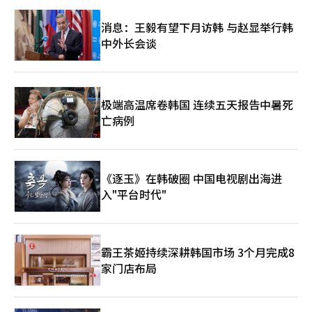
消息：王毅有望下月访韩 与赵显举行韩
中外长会谈
极端高温席卷韩国 连续五天报告中暑死
亡病例
《逐玉》在韩破圈 中国电视剧出海进
入"平台时代"
霸王茶姬持续深耕韩国市场 3个月完成8
家门店布局