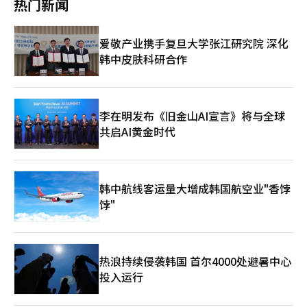
热门新闻
江举办的游船活动将通过Naver地图的虚拟现实功能呈现，全球粉
丝可以在线体验现场感。下月6日起一周内，Naver地图应用将推
出结合首尔主要景观和防弹少年团新专辑内容的“BTS The City
爱敬产业携手复旦大学张江研究院 深化
Seoul Arirang”项目的主要地点列表。此次合作象征着在防弹少
韩中皮肤科研合作
年团回归之际，大科技公司之间激烈的平台主导权竞争。Naver通
过此次活动展示其地图服务和云基础设施的稳定性。特别是通过与
Netflix和Spotify等全球内容巨头的合作，Naver会员的全球应用
性有望进一步提升。凭借K-pop超级知识产权，Naver旨在最大化
其服务的锁定效应。业内人士认为，Naver与防弹少年团的融合项
李在明发布《旧金山AI宣言》将与全球
目将成为未来娱乐产业的新标准。通过数字孪生技术将线下演出的
共启AI黄金时代
热情在线上实现，从搜索到支付和内容消费都在一个平台生态系统
内完美解决。Naver的这一举措不仅是简单的内容分发渠道，更是
全球文化活动的核心基础设施。韩国的先进IT技术与世界顶级艺术
家的结合将带来何种影响，全球的目光都聚焦在光化门。※ 本报
韩中航线客运量大增成韩国航空业"香饽
道经人工智能（AI）系统翻译与编辑。
饽"
热浪持续侵袭韩国 首尔4000处避暑中心
投入运行