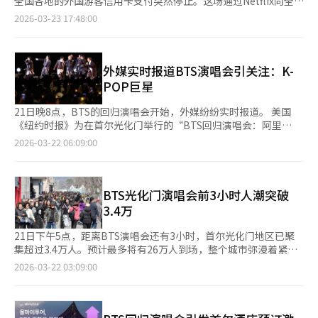
全国各地的外国游客信用卡支付突然停止。这场通过Netflix向全球
2026年的K-pop市场染成“紫色”。※ 本报道经人工智能（AI）
言”的表达方式，悄然突破了语言与文化的边界。 自2003年首演
190个国家直播的演出，吸引了大量游客聚集在屏幕前或现场，形
系统翻译与编辑。
2026-03-23 17:48:00
以来，《JUMP》已巡演至90余个国家和地区，累计观众超过600
成了所谓的“黑洞效应”。这场K-pop大型演出不仅是文化活动，
万人次。2015年，这部作品在中国33个城市完成巡演，并在上海
更成为影响外国游客消费和夜间经济的重要经济基础设施，实际支
实现长期驻演，成为韩国原创演出打入中国市场的标志性案例。这
付数据证明了这一点。◆单日经济效应2660亿韩元，超泰勒·斯
不仅是一次商业意义上的成功，更标志着韩流输出正从K-POP向表
威夫特三倍23日，据韩国领先的入境支付平台WOWPASS运营商
外媒实时报道BTS演唱会引关注：K-
演艺术领域延伸。 《JUMP》的魅力，恰恰在于“简单”。故事轻
Orange Square称，BTS演唱会期间（19日至21日），外国游客
POP巨星
盈，节奏明快，观众能笑、能惊叹、能互动。选择在首尔著名的电
在韩国的总支付金额为71.5亿韩元，同比增长20.2%。全国支付笔
影街忠武路驻场，也具有意义。观众散场后，可以自然延伸至周边
数约为30万笔。特别是在光化门和市厅一带，支付金额达到8亿韩
21日晚8点，BTS的回归演唱会开始，外媒纷纷实时报道。 美国
的文化空间与城市街区，完成从“看演出”到“体验城市”的流动
元，同比增长31.4%，远超全国平均增长率，显示出演出对特定商
《纽约时报》为在首尔光化门举行的“BTS回归演唱会：阿里
转化。 这一天的首尔，呈现出一种耐人寻味的对照：光化门广场
圈的巨大消费拉动作用。彭博社等外媒也将此次演出视为“超级粉
郎”专门开设了在线直播页面，详细报道了演唱会的情况。 《纽
2026-03-22 06:09:00
上，K-POP以震耳的声浪与庞大的规模吸引着全球目光；而忠武路
丝时代”的典型案例，估算其单日经济影响约为1.77亿美元（约
约时报》特别关注了光化门周围粉丝的热情、安全措施以及周边商
的剧场里，《JUMP》却以沉默与身体语言完成了另一种文化表
2660亿韩元），是泰勒·斯威夫特“时代巡演”城市平均经济效
圈的反应。 法新社也发布快讯称：“K-POP巨星BTS的大型回归
达。 在K-POP主导全球粉丝视野的时代，《JUMP》给出了一种截
应的三倍。◆凌晨消费激增，演出期间支付“停滞”BTS改变了外
演唱会开始”，并报道“韩国超级明星BTS时隔约四年首次登台，
然不同的回答：不是喧嚣，而是沉潜的力量；不是语言的传播，而
国游客的日常消费模式。光化门一带的支付数据分析显示，游客从
在首尔引发观众狂热”。 外媒还关注了来自世界各地的“阿
BTS光化门演唱会前3小时人潮突破
是情感的共振。韩国文化真正的竞争力，或许不在于响亮的舞台，
清晨开始涌入街头。早上7至8点，光化门一带的支付金额同比增长
米”（BTS粉丝）的反应，《纽约时报》采访了来自巴西的女性粉
3.4万
而在于那些能让全世界“看懂”的身体语言。
73%至79%。下午3至4点，等待人群涌入，咖啡馆和便利店的消
丝，强调了BTS的全球影响力。 此外，外媒提到BTS成员履行兵役
费金额较前一周增长35.2%，而演出时间的晚上8点，支付金额同
的情况，以及首尔市为此次演唱会采取的安保措施和光化门的历史
21日下午5点，距离BTS演唱会还有3小时，首尔光化门地区已聚
比下降14.0%。演出结束后的晚上9点，支付笔数再次增长
背景等多方面内容。 ※ 本报道经人工智能（AI）系统翻译与编
集超过3.4万人。预计最多将有26万人到场，整个城市弥漫着紧张
24.8%。有趣的是，这种支付空白现象在全国范围内出现。晚上8
辑。
气氛。根据首尔市实时城市数据，下午5点时，光化门和德寿宫周
2026-03-22 03:09:00
点全国支付笔数较前一周减少12.1%。为了观看直播，全国各地的
边已有约2.8万人聚集，光化门广场内也有超过6500人等待。警方
游客暂时停止消费。演出结束后，出租车、夜宵店、东大门购物和
和主办方从下午3点开始安排2.2万座位的指定席入场，并从下午5
汗蒸房的支付激增，带动了夜间商圈的扩展。◆单日支付创历史新
点起分批安排市厅附近的站立席观众入场，以分散人群。随着时间
高，地方旅游活力“蓝图”跟随BTS演唱会观众的旅程，积极的影
推移，预计拥堵将加剧，首尔市的交通管制达到顶峰。光化门站从