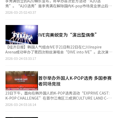
李秀满创立的A2O娱乐宣布，将举办首次官方活动“A2O选
秀”。“A2O选秀”是李秀满在解除国内K-pop市场竞业禁止后首
次策划的项目，吸引了业界关注。李秀满曾在2023年将SM娱乐股
2026-03-25 02:43:37
份出售给HYBE，并签署了三年内不在国内制作音乐的协议。该协
议上月解除，使其能够重新参与国内制作。选秀每周日下午1点至5
点在首尔江南区的A2O娱乐公司举行，支持现场报名和在线申请，
增加了参与便利性。选秀领域包括声乐、说唱、舞蹈和表演，不限
IVE完美蜕变为“演出型偶像”
国籍和性别。A2O计划将选秀从韩国扩展到日本、美国等全球市
场。李秀满在竞业禁止期间成立了A2O娱乐，并组建了以中国成员
为主的女团“A2O美”，专注于海外活动。此次国内选秀标志着李
【经济日报】韩国人气组合IVE于21日和22日在仁川Inspire
秀满的“K-pop 2.0”将正式启动。※ 本报道经人工智能（AI）系
Arena成功举办了第四次粉丝演唱会“DIVE into IVE”。此次演出
统翻译与编辑。
以360度开放式舞台为中心，不仅是简单的粉丝见面会，更是IVE
2026-03-24 03:33:17
作为“演出型偶像”在全球市场成长的重要里程碑。通过Netflix等
全球平台的直播，IVE与全球粉丝“DIVE”互动，为即将到来的第
二次世界巡演拉开序幕。演出的亮点在于360度观众席的舞台设
计，IVE利用全方位视野的舞台结构拉近与粉丝的距离。从
首尔举办外国人K-POP选秀 多国参赛
《HEYA》到《ELEVEN》和《LOVE DIVE》等热门歌曲，成员们
者同场竞技
在华丽的表演中展现了稳定的现场演唱实力。特别是对少女时代
《Genie》的翻唱舞台，赋予了IVE独特的风格，获得了好评。以
23日下午，面向在韩外国人的K-POP选秀活动“EXPRIVE CAST:
海底神殿和航海为主题的VCR故事让观众沉浸其中，展示了K-pop
K-POP CHALLENGE”在首尔江南区三成洞CULTURE LAND C-
演出市场从简单的歌舞向“体验型娱乐”进化的趋势。IVE的这次
SQUARE举行。来自俄罗斯、以色列、阿尔及利亚、罗马尼亚、美
2026-03-24 03:16:14
演出意义重大，因为它是在上个月发布的第二张正规专辑先行双主
国等多国的参赛者同台竞技，展现对韩流文化的热情与实力。 本
打曲《BANG BANG》在国内主要音源榜单上实现“完美全杀”并
次活动由Corner Forum与全球社区平台Exprive联合主办，BK
获得音乐节目9冠王后举行的。IVE自出道以来，从《LOVE DIVE》