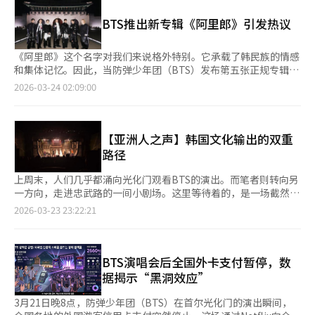
C&C、C-STRAW、韩国文化产业振兴院及菲尼克斯通信等提供支
到《HEYA》，每首发布的歌曲都登上音源榜首，获得了大众的认
持，海特真露、红牛等品牌参与赞助。 据主办方介绍，此次比赛
BTS推出新专辑《阿里郎》引发热议
可和粉丝的支持。这表明Starship娱乐追求的“完美型女团”战略
从约50支参赛队伍中选拔出5组进入决赛。当天现场，入围选手围
在市场上取得了成功。此次粉丝演唱会中成员们展现的完美团队合
绕K-POP舞蹈与演唱展开角逐。其中，由法国、波兰、罗马尼亚、
作和与粉丝的紧密互动，证明了IVE不仅是一个偶像团体，更是一
英国成员组成的舞蹈团队ID以GIRLSET歌曲《Little Miss》进行编
《阿里郎》这个名字对我们来说格外特别。它承载了韩民族的情感
个“可持续品牌IP”。IVE将以此次粉丝演唱会为起点，正式启动
舞表演，以色列选手Yael带来Jennie（金珍妮）的《ZEN》，阿尔
和集体记忆。因此，当防弹少年团（BTS）发布第五张正规专辑
覆盖亚洲、欧洲、美洲和大洋洲的第二次世界巡演“SHOW WHAT
及利亚选手Amira演唱Loco的《不要给》，美国与菲律宾组成的
《阿里郎》时，人们自然期待这会是一部充满韩国特色的作品。然
2026-03-24 02:09:00
I AM”，4月4日将在吉隆坡开始与全球DIVE见面。目前，IVE在全
ForeigNoise团队带来Bruno Mars的《Runaway Baby》，俄罗
而，专辑发布后，反响不一。尤其是主打歌《SWIM》等主要曲目
球音乐市场的地位比以往更加稳固。在北美和欧洲市场，K-pop偶
斯团队Purple DaiSy则以BigBang的《Bang Bang Bang》点燃
大多采用英文歌词，这让一些人感到失望。专辑名为《阿里郎》，
像的演出需求急剧增加，IVE已经在欧洲和美洲主要城市证明了其
现场气氛。 除正式比赛外，活动还安排了多场表演环节。非洲舞
但歌词却是英文，这种反差引发了讨论。真正的问题在于，我们是
票房号召力。此次世界巡演将成为检验IVE的“大众音乐
蹈团队TAGG的艺术总监Daniel Ahifon带来融合非洲与韩国舞蹈
否过于依赖传统的外在表现来定义韩国文化。K-POP的全球化趋势
【亚洲人之声】韩国文化输出的双重
性”和“独特概念”与西方市场趋势契合度的标准。尤其是360度
元素的表演，曾出演《亚洲达人秀》的魔术师金智媛（音）也进行
使得英文成为一种战略选择，而非放弃文化身份。重要的是通过这
路径
舞台设计等空间利用能力，预计将在北美和欧洲的大型竞技场演出
了近景魔术展示，提升现场互动氛围。 评审方面，宝光集团会长
种语言传达了什么。《阿里郎》并非传统的直接再现，而是通过情
中更加闪耀。专家认为，IVE通过此次巡演，不仅会巩固K-pop粉
洪锡珪、Sandfactory声乐学院代表金孝俊（音）及Daniel
感的层次和集体记忆的唤起来体现韩国文化。正如《阿里郎》这首
上周末，人们几乎都涌向光化门观看BTS的演出。而笔者则转向另
丝群体，还将向当地大众展示其“表演实力强”的艺术家形象。
Ahifon等参与评分。活动现场还设置DJ表演、拍照区及交流空
歌在历史上不断演变，英文版的《阿里郎》也是这种变奏的一部
一方向，走进忠武路的一间小剧场。这里等待着的，是一场截然不
IVE的成功在于将粉丝视为“航海的伙伴”而非舞台的旁观者。演
间，吸引约200名观众及在韩外国创作者参与。 主办方表示，随着
分。最终，这场争论揭示了我们对“韩国性”的简单理解。K-POP
同的演出——韩国原创音乐剧《JUMP》。 剧场外观朴素，但一旦
2026-03-23 23:22:21
出中设置的寻宝任务、利用LED屏幕的参与型内容、遍布观众席的
K-POP在全球范围内的影响力不断扩大，越来越多外国年轻人希望
是面向全球市场的音乐，英文歌词是一种策略，关键在于它传递了
走进，便能感受到“国际气息”。墙上张贴着英语、日语、中文等
安可舞台，赋予了粉丝“我们成就IVE”的强烈归属感。这与全球
通过舞蹈、演唱等方式参与韩流文化生产。未来将持续举办相关活
什么新的内容。因此，我们需要关注的是英文歌词中翻译了哪些情
多语种提示标识，来自不同国家的观众低声交谈，静候灯光亮起。
娱乐市场的核心关键词“粉丝参与”完全一致。IVE是最聪明地利
动，拓展K-POP与全球创作者之间的连接渠道。 奖项方面，
感，保留了什么，变奏了什么。文化在不断变化中保持生命力，真
笔者到访当天，现场聚集了外籍游客、不同年龄段的观众，共同构
用这一趋势的组合。成员们在空白期中坦诚分享恐惧，并通过音乐
Amira获Harney & Sons奖，ID获GANADARA奖，Purple DaiSy
正的身份在于其核心不变的部分。
成了一幅颇为生动的文化图景。 《JUMP》以跆拳道与跆跟为核心
BTS演唱会后全国外卡支付暂停，数
回馈粉丝的安慰，这种“真诚叙事”是全球粉丝将IVE视为“自己
获NOTE Clinic奖，Yael获BONYX奖，ForeigNoise获
元素，是一部典型的无言演出。武术、喜剧与舞台节奏在此融为一
据揭示“黑洞效应”
人”而非简单明星的最强有力武器。正如成员们所说，“IVE将永
BRICKSAND奖。其中，Purple DaiSy同时斩获最高奖BOKWANG
体，演员借助夸张的肢体动作、精准的对打编排与漫画式的面部表
远与DIVE同行”，她们不仅是舞台上的女神，也是并肩游泳的伙
奖。
情，呈现出一个看似简单、却极具感染力的家庭故事。没有一句台
3月21日晚8点，防弹少年团（BTS）在首尔光化门的演出瞬间，
伴。随着4月开始的巡演，全球音乐迷的目光聚焦于IVE如何再次将
词，却不妨碍理解；没有任何翻译，却能引发共鸣。这种“非语