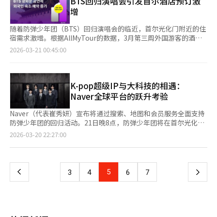
BTS回归演唱会引发首尔酒店预订激
响力更加明显。演出当天光化门区域支付后，直到晚上10点没有其
下午2点起列车不停站通过，市厅站和景福宫站也从下午3点起关闭
增
他地区支付的“推测观众”中，30%是演出前刚发卡的新游客，而
29个出入口。因此，市民和外国游客利用Kakao地图的精确公交位
60%是一个月前发卡的老用户。K-pop演出成为强大的“再访”原
置和Naver的实时交通信息寻找绕行路线。先进的IT平台在引导拥
随着防弹少年团（BTS）回归演唱会的临近，首尔光化门附近的住
因。由于这种爆发性消费，WOWPASS的单日支付金额在20日达到
堵城市的绕行路线方面发挥了重要作用。为防止数据流量激增，通
宿需求激增。根据AllMyTour的数据，3月第三周外国游客的酒店
24.4亿韩元，21日达到24.9亿韩元，连续两天刷新服务推出以来的
信行业也在紧张应对。SK电信、KT和LG Uplus等三大通信公司动
预订量比前一周增长了103%，同比增长63.3%。 特别是光化门广
2026-03-21 00:45:00
历史记录。Orange Square的代表李长白表示：“演出开始时全国
用AI网络系统和移动基站以维护通信质量。首尔市也在光化门至首
场周边的预订量占总预订的41.8%，其中3至4星级酒店最受欢迎。
支付停止的黑洞效应显示出K-文化活动对旅游消费的即时影响力。
尔广场区域每50米部署59个公共WiFi以分散流量。然而，26万人
预订者中，41%来自中化圈，29.2%来自美洲和欧洲，26.2%来自
未来将继续通过数据分析旅游经济效应，为产业发展贡献力
的高密度人群同时上传照片和视频可能导致短暂的通讯中断。尽管
东南亚，显示出全球粉丝的聚集。 韩国文化旅游研究院分析称，
量。”业内人士认为，此次光化门的数据将成为未来釜山等地方K-
通信公司增加了设施，但由于物理频率干扰的限制，大容量数据传
BTS每场国内演唱会的经济效应约为1.2万亿韩元。演唱会日程公
K-pop超级IP与大科技的相遇：
pop演出成功基础设施建设的重要指标。业内人士强调：“为了最
输可能不畅。同时，有人质疑HYBE支付给首尔市的广场租赁费仅
布后48小时内，海外门户网站上的“首尔旅行”搜索量激增
Naver全球平台的跃升考验
大化大型演出对地方经济的滴灌效应，交通管制措施、夜间商圈联
为3000万韩元，认为公共资源投入不公平。然而，美国彭博社等
155%。 AllMyTour正通过加强全球合作伙伴关系来抢占K-内容旅
动和外国人支付基础设施的完善是必不可少的。”
外媒和经济机构分析称，这场为期一天的免费演唱会将为首尔带来
游需求，最近与日本阪急旅行社合作推出了结合住宿和电视剧拍摄
Naver（代表崔秀妍）宣布将通过搜索、地图和会员服务全面支持
约2650亿韩元的经济效益，1.5万名行政人员的投入是合理的。距
地游的套餐，并计划通过中国的飞猪和美团等渠道扩大K-内容推
防弹少年团的回归活动。21日晚8点，防弹少年团将在首尔光化门
离晚上8点的正式演出仅剩3小时，光化门地区已变成一个巨大的虚
广。 AllMyTour销售战略团队负责人金民英表示：“K-POP演出等
广场举行回归演唱会“阿里郎”，IT和娱乐行业的融合正在加速。
页
2026-03-20 22:27:00
拟体育场，K-pop的强大影响力和韩国的先进IT灾难应对能力今晚
文化体验直接带动了住宿和消费，我们将通过多样的K-内容产品推
Naver地图与Netflix合作，详细提供演出场地的座位、卫生间和医
将受到全球关注。※ 本报道经人工智能（AI）系统翻译与编辑。
动入境旅游市场的增长。”※ 本报道经人工智能（AI）系统翻译与
疗设施等信息，并实时更新交通管制和公共交通绕行信息，支持多
一
编辑。
语言服务以方便外国游客。这种线下基础设施的支持不仅展示了
Naver先进的空间信息技术，也与其强大的会员生态系统扩展战略
上
5
下
3
4
6
7
相结合。点击与防弹少年团相关的关键词，用户可以通过3D街景
查看光化门周边，获得沉浸式体验。Naver Plus会员可以通过合作
一
伙伴Netflix独家观看此次回归演唱会的全球直播和专辑制作纪录片
《BTS: The Return》。全球音乐平台Spotify也新增了Naver ID
页
登录功能，提高了新专辑的可访问性。从27日起，Spotify将在汉