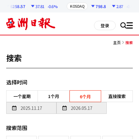
코
인
6258.57
37.81
-0.6%
798.8
2.87
-0.36%
KOSDAQ
정
보
all
登录
搜
men
索
主页
搜索
搜索
选择时间
一个星期
1个月
直接搜索
6个月
搜索范围