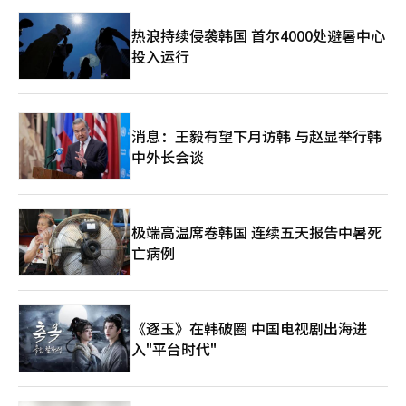
热浪持续侵袭韩国 首尔4000处避暑中心
投入运行
消息：王毅有望下月访韩 与赵显举行韩
中外长会谈
极端高温席卷韩国 连续五天报告中暑死
亡病例
《逐玉》在韩破圈 中国电视剧出海进
入"平台时代"