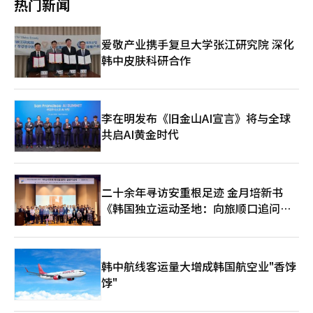
热门新闻
尚未确定，但将提供相当大规模的支持。我们计划在今年内处理特
待他参选。※ 本报道经人工智能（AI）系统翻译与编辑。
区指定的特别法案，以尽快建立法律基础。”※ 本报道经人工智
能（AI）系统翻译与编辑。
爱敬产业携手复旦大学张江研究院 深化
韩中皮肤科研合作
李在明发布《旧金山AI宣言》将与全球
共启AI黄金时代
二十余年寻访安重根足迹 金月培新书
《韩国独立运动圣地：向旅顺口追问历
史》出版
韩中航线客运量大增成韩国航空业"香饽
饽"