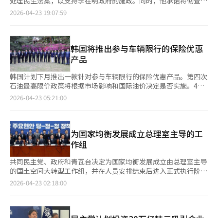
处理民生法案，以支持李在明政府的施政。同时，他承诺将彻查尹
然他是党内的重要资产，但综合考虑后，认为宋永吉的提名更为合
锡悦政府时期检察机关的捏造起诉行为。 千俊浩在国会政策协调
2026-04-23 19:07:59
适。民主党计划在5月初完成所有战略提名，并将加快会议进程以
会议上表示，面对严峻的国内外形势，民主党将全力支持李在明政
确保及时完成。※ 本报道经人工智能（AI）系统翻译与编辑。
府，确保民生议题得到妥善处理。他强调，当天下午的本会议将处
理国政任务和紧急民生法案。 他指出，目前本会议上有超过240项
法案待处理，并呼吁国民力量党不要无故拖延通过法案，要求在没
韩国将推出参与车辆限行的保险优惠
有党派对立的情况下，为国益和民生大局着想。 千俊浩还提到，
产品
国会特别委员会的听证会揭露了尹锡悦政府检察机关捏造起诉的真
相。他指责尹锡悦的目标是清除李在明和抹去文在寅政府的痕迹。
韩国计划下月推出一款针对参与车辆限行的保险优惠产品。第四次
特别是关于双方大北汇款事件，他指出这是捏造甚至是虚构的，检
石油最高限价政策将根据市场影响和国际油价决定是否实施。4月
察机关全面介入并掩盖了金融监管局的报告，最终对李在明及其周
22日，韩国共同民主党、政府和青瓦台在首尔三清洞总理官邸举行
2026-04-23 05:21:00
围人士进行选择性起诉。 他还提到，文在寅政府房地产统计造假
高层党政会议，讨论了包括应对中东局势在内的多项议题。民主党
事件和西海公务员被击事件都是政治报复的结果。特别委员会将继
首席发言人姜俊贤表示，保险公司将推出一款针对参与车辆限行的
续通过现场调查和即将举行的听证会彻查捏造起诉的真相。※ 本
保险优惠产品，以鼓励民众自愿参与节能活动。他还提到，本月将
报道经人工智能（AI）系统翻译与编辑。
制定公共交通拥堵缓解措施，并计划在5月假期期间促进绿色消
为国家均衡发展成立总理室主导的工
费。关于第四次石油最高限价政策，党政青决定综合考虑市场和国
作组
际影响以及民众负担后再做决定。民主党在会议上要求政府积极应
对，以最小化对石油和原油供应链的影响。政府将确保从中亚和中
共同民主党、政府和青瓦台决定为国家均衡发展成立由总理室主导
东承诺的2.73亿桶原油和210万吨石脑油顺利进口，并积极支持通
的国土空间大转型工作组，并在人员安排结束后进入正式执行阶
过沙特阿拉伯延布港的原油进口。此外，政府将执行补贴6700亿
段。民主党国家均衡增长特别委员会成员金永培议员在22日的党政
2026-04-23 02:18:00
韩元的石脑油进口价格差额支持项目。政府计划在26.2万亿韩元的
青政策座谈会后表示：“今天是对李在明政府的国家均衡增长战略
追加预算中，将25万亿韩元作为管理对象，并在上半年执行85%
进行全面检验的机会。总理室的国土空间大转型工作组已经成立，
以上的10.5万亿韩元的必要项目。党政青将继续努力确保国内能源
人员安排也接近尾声。”金议员补充说：“在人员审核和任命程序
和关键原材料供应的稳定，并加强对石脑油、尿素水和注射器等供
结束后，将以总理主持的国土空间大转型工作组和跨政府协商会为