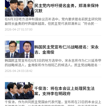
强调民主党在即将到来的地方选举和国会议员补选中获胜至关重
要。此前，白惠莲和朴正曾在1月的院内代表补选中与韩秉道竞争
民主党内呼吁提名金勇，郑清来保持
但未能成功。徐英教议员也宣布不参选，表示将专注于国会特别委
沉默
员会和法制委员会的工作。然而，党内也有对韩秉道连任的担忧。
金用民议员24日表示，院内代表连任不利于党内活力，希望有新面
在6月3日地方选举和国会议员补选中，党内要求提名前民主研究院
孔带来新气象。他还建议将院内代表选举中党内投票比例从20%提
副院长金勇的呼声越来越高，但民主党代表郑清来以“符合民
高到50%。新当选的院内代表将负责下半年常任委员会的分配工
意”为由保持谨慎态度。郑代表26日访问大邱，参加金富谦大邱市
2026-04-27 01:57:00
作。※ 本报道经人工智能（AI）系统翻译与编辑。
长候选人的竞选办公室开幕式，但未对金勇的提名发表具体意见。
他在22日的最高委员会会议上强调，“所有选举的核心战略是符合
民意和胜利的观点”。党内秘书长赵胜来在同日的广播节目中表
示，正在综合考虑金勇的提名可能性，但党内有不少反对意见。赵
韩国民主党宣布仁川战略提名：宋永
秘书长解释说，“有声音认为需要对政治检察机关的受害者给予政
吉、金南俊
治关怀，但也有意见认为从民意角度看不合适”。此后，党领导层
对金勇的提名保持沉默。在党领导层谨慎行事的同时，要求提名金
韩国民主党宣布在6月3日的地方选举中，宋永吉将作为仁川延寿甲
勇的党内议员人数不断增加。当天，议员安浩英在社交媒体上强
的战略候选人，金南俊将作为桂阳乙的候选人。民主党战略提名委
调，“为了补选胜利，金勇必须出马”。被称为李在明总统心腹的
员会23日下午在国会召开会议，做出了这一决定。首席发言人姜俊
2026-04-24 03:18:42
金勇公开要求在此次补选中获得京畿道安山甲的提名。他前一天在
贤在会议后表示：“战略委员会决定提名宋永吉为延寿甲候选人，
社交媒体上表示，“最近电视节目运气不错，希望提名运气也会到
金南俊为桂阳乙候选人。”姜发言人强调了延寿甲的重要性，称其
来”。据金勇方面称，约60名民主党国会议员希望他参选，包括最
为必须守住的关键战略地区。宋永吉曾担任仁川市长和国会议员，
高委员李彦珠、姜得求、黄明善，以及中坚议员赵正植、金太年、
具有丰富的经验和影响力。他补充道：“宋永吉在面对尹锡悦政府
千俊浩：将在本会议上处理民生法
朴智元等人也认同他的提名必要性。关于金勇的提名，保持沉默的
的调查时证明了自己的清白，是延寿甲最具竞争力的候选人。”关
案，支持李在明政府
民主党领导层预计将在本月底或下月初做出决定。民主党计划在下
于金南俊，姜发言人指出：“他深刻理解李在明总统的政策，并在
月初完成包括京畿道安山甲在内的国会议员补选战略提名。
桂阳乙地区有很高的认知度，作为前总统秘书室发言人，他的沟通
千俊浩，作为共同民主党国会代表代理，宣布将在23日的本会议上
能力也得到了证明。”民主党还解释了未提名朴南春的原因，称虽