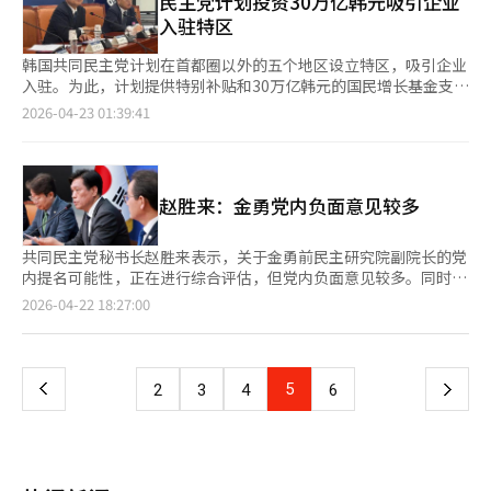
民主党计划投资30万亿韩元吸引企业
应链的现场检查。※ 本报道经人工智能（AI）系统翻译与编辑。
中心，地方时代委员会和国家均衡增长特委会将形成党政青关系，
入驻特区
共同推进国家均衡增长的国政课题。”此外，金议员还提出了国家
均衡增长的具体蓝图。他表示：“将在6月底举行党政青协商会，
韩国共同民主党计划在首都圈以外的五个地区设立特区，吸引企业
国家均衡增长特委会和青瓦台将共同开会。基于会议讨论的内容，
入驻。为此，计划提供特别补贴和30万亿韩元的国民增长基金支
计划在8月底制定立法和预算战略的路线图。”当天的座谈会上还
持。据悉，民主党正在讨论一项计划，以促进地区经济增长和国家
2026-04-23 01:39:41
重点讨论了大特区特别法。金议员指出：“特别法包括了以往分散
战略产业的发展。该计划包括为企业提供最高水平的特别补贴、扩
的各种沙盒试点项目，将这些项目指定为广域单位并支持其运营的
大产学融合区等措施。具体而言，民主党计划设立“增长引擎特别
税制、财政和金融支持体系，特别是支持企业活动和产业生态的条
补贴”，并扩大地方和外国投资补贴。在金融领域，计划在年底前
款。”他强调：“这些部分将在经过集中讨论后，力争在定期国会
向国民增长基金和地区增长基金分别投资30万亿韩元和7000亿韩
赵胜来：金勇党内负面意见较多
内立法。相关部门和常任委员会将加快讨论进程。”此外，他还提
元，以提供政策金融贷款利率优惠、扩大保险和担保额度，并支持
到：“还有一些与地方相关的总统竞选承诺，如东南圈投资公司设
出口代金券。此外，计划通过指定发展特区，提供投资、就业和研
立法、北极航路委员会新设特别法、公共医学院设立法等，也被讨
发税收优惠。为了激活特区，民主党还计划在地方建立丰富的企业
共同民主党秘书长赵胜来表示，关于金勇前民主研究院副院长的党
论为主要法律。”※ 本报道经人工智能（AI）系统翻译与编辑。
活动基础和活跃的产业生态系统。首先，将在重点国立大学设立9
内提名可能性，正在进行综合评估，但党内负面意见较多。同时，
个增长引擎品牌学院和融合研究院，扩大产学融合区，并加强产学
对于传闻将参选釜山北区甲的青瓦台人工智能首席秘书哈正宇的出
页
2026-04-22 18:27:00
合作。在基础设施建设方面，计划利用先进国家产业园区、MAX集
马，赵胜来表示正在努力争取其加入。赵胜来在22日的CBS广播节
群、RE100产业园等，建立区域性枢纽，并集中建设核心枢纽的基
目中谈到战略提名时表示，正在准备引进外部优秀资源、发掘党内
一
础设施和创新基础设施。在产业生态系统建设方面，计划扩大技术
有潜力的人才，以及吸纳有分量但在党外的人士。他强调，目前正
开发和人才教育、测试和验证基础设施等综合包型地区自主研发项
在全面评估每位候选人对选举的影响和当选可能性。关于金勇，赵
上
5
下
2
3
4
6
目。此外，还考虑创建创业城市和优待初创企业支持项目。特别
胜来提到，党内有声音认为他是政治检察机关操控起诉的受害者，
是，计划运营企业投资一站式支持中心，以便在特区内快速处理许
应给予政治上的考虑，但也有意见认为从公众角度来看不合适，目
一
可等事务。同时，民主党正在推动制定支持这些政策的特别法案，
前负面意见较多。对于哈正宇的参选，赵胜来说，这表明哈正宇有
包括特区指定和运营程序、广泛的监管特例和政策包。国家平衡增
多种用途，尽管他最初反应僵硬，但现在态度已变得灵活。赵胜来
页
长特别委员会的一位议员在接受采访时表示，“补贴的金额和规模
补充道，正在为争取哈正宇加入做最后努力，只待他本人决定，期