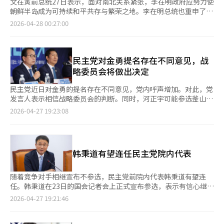
文在寅前总统27日表示，面对南北关系紧张，李在明政府应努力使
朝鲜半岛成为可持续和平共存与繁荣之地。李在明总统也重申了无
敌对行为的和平共存政策。文在寅当天在国会举行的4.27板门店宣
2026-04-28 00:27:00
言八周年纪念仪式上表示，维护和创造朝鲜半岛和平最终取决于我
们的能力。这是他自2022年5月卸任后第二次访问国会。文在寅评
价道，板门店宣言是改善南北关系、缓解军事紧张、实质性消除战
争风险及构建朝鲜半岛和平体制的历史性宣言。他指出，2018年
民主党对金勇提名存在不同意见，战
的和平春天并非自然而来，尽管朝鲜目前反应冷淡且敌对，但坚持
略委员会将做出决定
不懈地走下去，必将迎来对话的机会。李在明总统因日程原因未能
出席，由洪益杓政务首席代读其立场。李总统表示，八年前的今
民主党近日对金勇的提名存在不同意见，党内呼声增加。对此，党
天，朝鲜半岛春意盎然，南北两国领导人展示了共同前进的美好未
发言人表示相信战略委员会的判断。同时，河正宇可能参选釜山北
来。尽管承诺未能实现，但仍需在断裂与敌对的土地上绽放和平之
区的动向也在持续。姜俊贤发言人27日上午在国会表示，关于金勇
2026-04-27 19:23:08
花。国民主权政府将在不追求吸收统一、不进行任何敌对行为的原
的提名，党内确实有不同意见，但请相信战略委员会的判断。他还
则下，坚定推进南北和平共存与共同发展的政策。板门店宣言于
解释了赵承来提到的党内对金勇提名的负面意见，称这只是反映了
2018年4月27日由文在寅与朝鲜国务委员长金正恩在板门店举行南
党内的气氛，并不代表党的立场。关于河正宇的参选，姜发言人表
北首脑会谈后发表，内容包括实现无核化、宣布战争结束、设立南
示，党内一直在努力邀请他参选，但是否参选取决于他的意愿。他
韩秉道有望连任民主党院内代表
北共同联络事务所等。今年的活动由民主政府朝鲜半岛和平继承发
补充说，距离补选时间不多，最重要的是河正宇的坚定意愿。姜发
展协商会与统一部共同主办，得到共同民主党、祖国革新党和弗里
言人还提到，战略委员会将频繁召开会议，以确保在5月初完成战
德里希·艾伯特基金会的支持。当天的活动包括文在寅夫妇、洪政
略提名。※ 本报道经人工智能（AI）系统翻译与编辑。
随着竞争对手相继宣布不参选，民主党前院内代表韩秉道有望连
务首席、国会议长禹元植、共同民主党代表郑清来、统一部长郑东
任。韩秉道在23日的国会记者会上正式宣布参选，表示有信心继续
泳、金大中基金会理事长权鲁甲、卢武铉基金会理事长车成洙、朝
做好工作。若成功当选，他将成为民主党首位连任的院内代表。白
2026-04-27 19:21:46
鲜半岛和平论坛理事长林东源等出席。※ 本报道经人工智能（AI）
惠莲议员27日在社交媒体上宣布不参选，称李在明政府的成功和党
系统翻译与编辑。
内团结以赢得地方选举是最重要的任务。朴正议员也表示不参选，