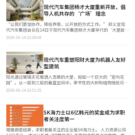
议的主题是“日韩共同前进，下一步”。此次会议是新任会长上任
池电量低时，机器人会自动移动到充电地点，并在必要时利用电梯
的时间并不长，因此正在经历多种挑战。”他认为：“我们正处于
后的首次活动，预计将为日韩经济合作指明新的方向。此次会议的
现代汽车集团杨才大厦重新开放，倡
进行楼层间移动。 建筑出入和认证系统采用了面部识别系统“佩
这个过渡期，如果能够智慧地应对，将有机会在全球范围内领
关注点在于，会议首日19日正值韩国与日本举行首脑会谈之际。在
导人机共存的‘广场’理念
西”。达伊配送与佩西联动，以识别订单者，减少了额外的认证流
先。” 关于机器人开发，郑会长指出：“现代汽车一直专注于汽
政治和外交关系改善的背景下，经济界也将为民间合作的加强贡献
程，提高了配送过程的便利性。 同时，还引入了可以同时管理多
车领域，机器人是我们未曾涉足的领域，因此在前进过程中会经历
力量。韩国方面，日韩经济协会会长兼LS董事会主席郭子烈将率领
“让我们更加协作，降低界限，以开放的方式工作。” 郑义宣现
台机器人的综合监控系统“纳孔”。管理者可以通过网页应用查看
一些试错。”他强调：“机器人领域软件的重要性，因此我们努力
主要集团的总裁和经济人士出席。出席的有乐天集团会长辛东彬、
代汽车集团会长在14日于现代汽车集团杨才大厦举行的‘大堂故事
机器人的位置、运行状态和充电信息。机器人活动日程的调整和位
平衡硬件与软件的关系，而员工的情感和文化的良好融合是最重要
斗山集团会长朴正源、LS集团会长郭子恩、LS电气会长郭子均、
市政厅’活动中与员工交流时表示：“大堂翻新源于我们在杨才大
2026-05-14 22:58:08
置控制等操作命令也通过纳孔进行。 现代汽车与起亚的杨才大厦
的，我们对此非常关注。” 他进一步表示：“吸引更多优秀的理
现代汽车副总裁金东旭、SK副会长李亨熙、三星物产社长李在彦
厦积累的经验、成果和想法，旨在探索企业如何创新并改变我们的
已通过全球安全标准认证机构UL Solutions的技术验证，符合机器
工科人才，创造一个能够充分展现个人想法的文化是公司的责
等。金融界和平台企业的相关人士也将出席。新韩银行行长郑尚
工作环境，最终取得了令人满意的结果。” ◆约两年后重新装
人友好建筑的标准。由于机器人在与人类共处的空间中移动并提供
任。”他强调：“我们将尽量减少试错，快速克服错误，朝着更好
赫、OK金融集团会长崔允、Kakao ESG总负责人权大烈等将讨论
修...‘贤才之地’，为员工沟通打造开放广场 现代汽车集团杨才大
服务，因此建筑基础设施和安全体系的验证也同步进行。 现代汽
的方向迅速推出产品。” 郑会长还对中东战争的持续表示担忧。
数字转型和金融合作方案。日本方面，日韩经济协会会长兼朝日集
厦自2000年起作为集团的控制塔，成为现代汽车集团成长的基
现代汽车重塑阳财大厦为机器人友好
车集团近期将机器人实验室移至先进汽车平台总部，进一步加强车
现代汽车去年在沙特阿拉伯的国王阿卜杜拉经济城（KAEC）启动
团会长高桥明义将率领日本经济界的核心人士出席。预计出席的还
石。自2024年5月开始，经过约两年的装修，其核心理念为‘沟
型建筑
辆、机器人和软件开发的联动。该战略旨在将车辆的自主驾驶、传
了汽车产业园的建设，计划在今年第四季度投入运营。沙特是中东
有日本经济团体联合会名誉会长德仓正和、住友商事会长兵头雅
通’。大堂从地下1层到地上4层，总面积约3万6000㎡，重新设计
感器和软件技术扩展到机器人平台。 现代汽车与起亚还在杨才大
汽车销售量最大的市场，占整个中东市场的35%。现代汽车去年销
之、住友化学会长岩田圭一、丰田汽车总管竹村明俊、野村控股会
为员工的开放广场。 当天的活动在大堂中央设立的阶梯型休息
阳光透过玻璃天花板洒入宽敞的大堂，宛如一个巨大的“室内花
厦外部继续进行机器人服务的验证。在首尔成数洞的“工厂成
售了14万辆，紧追当地第一的丰田集团。 郑会长表示：“由于伊
长永井浩司等。此次会议预计将成为讨论应对全球经济不确定性加
区‘阿戈拉’举行，郑会长与张在勋副会长、徐康贤社长、崔俊永
园”。从一层到三层的垂直空间中，季节性的大树和植物随处可
数”和汉林大学医院等地，投入了达伊配送，以积累在人员密集的
朗战争的持续，正在建设中的沙特工厂的完工可能会有所延
剧的日韩产业联盟必要性的主要议题。在美中冲突长期化和供应链
社长、成金社长、朴敏宇社长等现代汽车集团主要管理层及参与新
见，让人不禁怀疑这里是办公室还是公园。如此完美的景观得益于
综合空间和医疗设施中运营配送机器人的经验。 现代汽车与起亚
2026-05-14 22:51:35
迟。”他补充道：“中东的销售也可能会有所减少，令人担忧，但
分化加剧的背景下，半导体材料、零部件、设备、电池、未来汽车
大堂规划的相关人员出席。郑会长表示：“简短的对话可以引发新
灌溉机器人“达伊（DAL-e）”。达伊在宽敞的大堂内四处走动，
AVP总部的总裁朴敏宇表示：“在人与机器人共存的空间中工作，
我们会做好充分准备，以便在战争结束后能够顺利销售。” 他还
和脱碳能源领域的两国企业合作需求日益增加。尤其是在AI产业竞
的想法，在信息共享的过程中，工作会更加顺利。工作环境的改变
为植物浇水，并在规定时间内进入休息区自行充电。下午会议时
可以自然地感受到机器人技术的竞争力。我们将基于机器人技术，
指出：“全球汽车市场竞争非常激烈，因此现代汽车在新技术开发
争加剧的情况下，数据中心、电力基础设施、半导体及先进制造领
将逐步改变我们的工作方式，这是我们通过此次项目所实现的期
间，配送机器人将数十杯咖啡送往呼叫的员工。大楼一侧，安全机
扩大机器人提供便利的空间。”※ 本报道经人工智能（AI）系统翻
和体质改善方面的努力至关重要。”他表示：“如果全球任何公司
域的合作讨论也将展开。LS、斗山、现代汽车等制造企业与日本材
待。” 郑会长指出：“杨才（良才）意为‘贤才聚集之地’，希
器人“Spot”在室内巡逻，检查火灾和安全等风险因素。这个人
SK海力士以6亿韩元的奖金成为求职
译与编辑。
有值得学习的地方，我们都会学习，并致力于开发出让客户更加满
料、零部件企业之间的合作潜力也备受关注。以郭子烈会长为首的
望大家能够在这里自然交流，而不是局限于各自的办公桌或会议
与机器人共存的地方是现代汽车集团新近改造的阳财大厦。 现代
者关注度第一
意的产品，提升我们技术的成熟度。” 在自动驾驶技术竞争方
韩国代表团将于会议前一天，即18日，拜访日本总理高市早苗。代
室，通过这种连接创造更大的成果。”他还强调：“为了更好地理
汽车·起亚于5月14日宣布，将位于首尔瑞草区的阳财大厦重新设
面，郑会长重申将安全作为首要原则。他表示：“自动驾驶领域，
表团计划在日韩首脑会谈前说明召开日韩经济人会议的意义，并请
解客户，我们需要更加灵活，倡导更多的协作，降低界限，以开放
计为机器人友好型建筑，并推出灌溉机器人、配送机器人和安全机
根据调查结果，求职者最关注的企业是SK海力士。 人力资源公司
中国和特斯拉发展非常迅速，Waymo也表现良好。”他透
求日本政府对两国经济人合作的支持。
的方式工作。” ◆实现以人为本的广场...郑义宣强调‘思考的力
器人等三种服务。 此次投入的机器人包括：△灌溉机器人“达伊