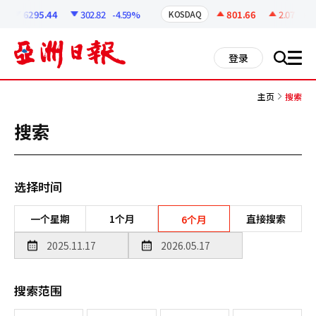
코
인
6295.44
302.82
-4.59%
801.66
2.07
+0.2
KOSDAQ
정
보
all
登录
搜
men
索
主页
搜索
搜索
选择时间
一个星期
1个月
直接搜索
6个月
搜索范围