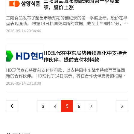
三阳食品发布创纪录的第一季度业
现更活跃的协作。”※ 本报道经人工智能（AI）系统翻译与编辑。
与Facey联动，能够在无需额外认证程序的情况下识别订单者的面
外， 하나银行与HD现代重工将共同提供总额4000亿韩元的金融支
场上都获得了很高的知名度，累计销售量突破100万台，成为代表
绩，股价上涨
部。 管理多种机器人的一体化监控系统名为“NARCHON”。机器
持，以帮助中小造船企业及设备合作伙伴的经营稳定。双方在1月
K育儿用品的出口品牌。 此外，폴레드的픽셀、유팡、베이비브레짜
人管理员可以通过网页应用随时随地方便地访问“NARCHON”，
已向贸易保险公司出资280亿韩元（其中 하나银行230亿韩元，HD
等主要产品线也因全球需求的扩大而持续增加海外销售比例。 在4
三阳食品发布了超出市场预期的创纪录的第一季度业绩，股价在早
实时查看注册机器人的位置、状态和充电信息。同时，还可以轻松
现代重工50亿韩元），并签署了针对HD现代重工推荐合作伙伴的
日至6日进行的普通投资者公募认购中，폴레드的竞争率高达
盘表现强劲。 根据14日韩国交易所的数据，截至上午9时47分，三
调整机器人的活动日程和位置控制，从而高效地运用多台不同的机
优惠金融支持业务协议。我们银行也计划通过与韩华海洋的共同出
3169.86比1，认购保证金约达5.2万亿韩元。在机构投资者的需求
阳食品的股价上涨了10万4000韩元（8.03%），交易价格为139万
器人。 通过这些努力，阳财大厦已获得全球安全标准认证机
2026-05-14 20:34:46
资提供总额3000亿韩元的共生金融支持。我们银行出资178亿韩
预测中，共有2372家机构参与，竞争率为1486.66比1。 公募价格
9000韩元。开盘后，股价一度上涨13.75%，达到147万3000韩
构“UL Solutions”的技术验证，符合机器人友好型建筑的标准。
元，韩华海洋出资35亿韩元。双方计划利用贸易保险公司的担保项
为5000韩元，公募金额为130亿韩元，上市主承销商为NH投资证
元。 股价大幅上涨的原因在于第一季度的业绩超出市场预期。三
现代汽车集团董事长郑义宣表示：“作为一家规划和生产多种机器
目，为造船产业供应链内的中小和中型合作伙伴提供贸易融资和企
券。去年，폴레드的合并业绩为销售额799亿3300万韩元，营业利
阳食品在前一天收盘后发布公告称，2026年第一季度合并销售额
人的企业，我们投入了实际的机器人，让员工在工作空间中自然接
业流动资金贷款等支持。※ 本报道经人工智能（AI）系统翻译与编
润为104亿2500万韩元。 폴레드计划将公募资金用于加强中长期增
为7144亿韩元，营业利润为1771亿韩元。这分别比去年同期增长
HD现代在中东局势持续恶化中支持合
触机器人。”他表示：“通过这种方式，希望员工能够直接感受到
辑。
长基础的战略投资，包括研发（R&D）运营资金和物流中心建设。
了35%和32%，创下季度历史最高业绩。 证券界也关注到业绩的
变化的世界和集团的机器人技术竞争力，并期待能形成更好的产品
作伙伴，提前支付材料款
※ 本报道经人工智能（AI）系统翻译与编辑。
良好表现和海外市场的增长，纷纷上调了目标股价。 现代汽车证
开发的良性循环。” 他还强调：“未来阳财大厦将作为现代汽车
券在当天表示：“在全球需求稳健的背景下，预计第二季度美国库
集团开发更多机器人性能提升的测试平台，希望员工能从中获得创
HD现代宣布将提前支付材料款，以支持因中东战争持续而面临困
存恢复和市场营销的全面扩展将推动增长，同时中国出口的恢复也
新理念的灵感。”※ 本报道经人工智能（AI）系统翻译与编辑。
难的合作伙伴。 HD现代于14日表示，将在合作伙伴支持的框架
逐渐显现，欧洲市场的增长正在加速。”因此，维持对三阳食品
下，提前最多9天支付总额约7400亿韩元的材料款。这一措施是考
页
2026-05-14 20:18:00
的“买入”评级，并将目标股价从180万韩元上调至190万韩元。
虑到全球供应链不稳定和原材料价格上涨等因素，导致合作伙伴的
达沃投资证券也表示：“确认了需求的稳健，出口额增长的预期有
资金压力加大。 在造船与海洋部门，HD现代重工和HD现代三湖将
一
所扩大。”因此，将目标股价从170万韩元上调至190万韩元。※
提前支付约5680亿韩元的材料款。HD现代海洋发动机和HD现代海
本报道经人工智能（AI）系统翻译与编辑。
洋解决方案也将分别提前支付257亿韩元和100亿韩元的材料款。
上
5
下
3
4
6
7
能源部门的HD现代电气也将提前支付1330亿韩元。 在建筑机械部
门，HD建筑机械将因中东局势持续恶化而面临原材料和零部件供
一
应困难的合作伙伴，提前调整与原材料价格波动相关的分包款支付
周期。此外，还将加快对合作伙伴紧急请求的响应速度，扩大支持
页
力度。 HD现代相关人士表示：“在外部环境不确定性持续的情况