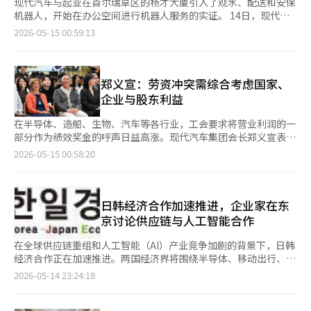
现代汽车与起亚在首尔瑞草区的杨才大厦引入了观水、配送和安保
机器人，开始在办公空间进行机器人服务的实证。 14日，现代汽
车与起亚表示，在杨才大厦的公共空间内，启动了观水机器人“达
2026-05-15 00:59:13
伊园丁”、配送机器人“达伊配送”和安保机器人“斯波特”三种
机器人服务。 此次机器人部署旨在让员工在日常工作空间中直接
使用机器人服务。与其说是让人们单独呼叫机器人或在有限空间内
体验，不如说是让机器人在大厦内部移动并执行指定任务。 达伊
郑义宣：劳资冲突需综合考虑国家、
园丁是一款为大厦内部景观植物供水的机器人。它通过传感器三维
企业与股东利益
识别周围空间，区分植物、土壤和花坛。通过具备升降和六轴旋转
功能的机器人手臂，能够在指定位置喷洒水。 其行驶采用了现代
在半导体、造船、生物、汽车等各行业，工会要求将营业利润的一
汽车与起亚的机器人技术PnD模块。结合摄像头和激光雷达的传感
部分作为绩效奖金的呼声日益高涨。现代汽车集团会长郑义宣表
器融合技术，能够识别大堂内的人和障碍物，并实现自主驾驶到目
示：“（劳资冲突）需要综合考虑国家发展、股东、公司发展方向
2026-05-15 00:58:20
的地。当储存的水不足时，机器人会与建筑供水设施通信以补充水
等多种因素来做出判断。” 郑会长在14日参加现代汽车集团杨岐
源，剩余的水则会被排出。 达伊配送是一款在大厦一层咖啡厅与
大厦大厅翻新活动前与记者交流时表示：“劳资双方是我们长期共
各层取货区之间运输饮料的配送机器人。员工通过手机应用下单
同生活和工作的关系，虽然经历过波折，但始终相信选择正确的道
后，机器人会接收订单并移动到指定位置。它一次最多可以配送16
路才能使公司高效发展，因此需要综合考虑股东和国家发展等多个
日韩经济合作加速推进，企业家在东
杯饮料，并利用面部识别系统确认订单者身份。 配送机器人同样
因素来做出决定。” 现代汽车工会在今年的薪酬谈判中要求将去
京讨论供应链与人工智能合作
应用了与达伊园丁相同的PnD模块和传感器融合技术，使其能够在
年的净利润的30%作为绩效奖金，并要求在机器人投入后，转为完
人员流动频繁、移动路线复杂的空间中自主避开人和障碍物。 安
全的月薪制、延长退休年龄、引入每周4.5天工作制等。起亚工会
在全球供应链重组和人工智能（AI）产业竞争加剧的背景下，日韩
保机器人基于波士顿动力的四足行走机器人“斯波特”。现代汽车
也主张将营业利润的30%作为绩效奖金，并要求支付1000万韩元
经济合作正在加速推进。两国经济界将围绕半导体、移动出行、能
与起亚的机器人实验室为其额外装配了自主驾驶模块，以便在建筑
的生育奖励、延长退休年龄等。现代摩比斯则要求与现代汽车相同
源、金融等核心产业领域讨论建立“面向未来的伙伴关系”。日韩
2026-05-14 23:24:18
内部进行巡逻。斯波特凭借其在楼梯和曲折空间中的移动能力，被
水平的补偿方案，并要求保障因灯具事业部出售而引发的就业稳
经济协会14日宣布，将与日韩经济协会共同于19日至20日在日本
投入到大厦的安保管理工作中。 现代汽车与起亚还为机器人运营
定。与此同时，新成立的工会下属组织也在积极要求进行母公司谈
东京的“东京大仓酒店”召开“第58届日韩经济人会议”。今年会
改造了大厦基础设施，设立了机器人专用待机区和专用电梯。当电
判。 对此，郑会长表示：“我国自6·25战争以来，资本主义社会