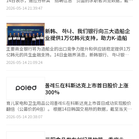
14日表示，通过分析其“招聘信息”页面的求职者浏览数据，截至
露：“现代汽车将在光州率先推出200辆自动驾驶汽车。”他强
量’ 大堂翻新由全球建筑与室内设计公司Studios Architecture负
园丁（DAL-e Gardener）”，△配送机器人“达伊配送（DAL-e
5月第二周，SK海力士的浏览量占总浏览量的6.1%，位居第一。
调：“虽然技术上有不足之处，但最重要的是安全，因此我们将专
2026-05-14 21:39:47
责。翻新的核心概念为‘自由交流与分享思想的广场’，现代汽车
Delivery）”，以及用于礼仪和安全的“Spot”。 公司表示，这
第二位是起亚，占5.1%；第三位是现代汽车，占4.5%。 第四位是
注于客户的安全进行开发。” ※ 本报道经人工智能（AI）系统翻
集团在保持杨才大厦本质与结构的同时，围绕连接与协作的价值重
一举措旨在为员工创造一个与机器人共存的日常工作环境，进一步
三星电子，占4.4%；第五位是韩国机场公社，占4.0%，是前十名
译与编辑。
新构建空间。 一层大堂以古希腊广场为灵感，设立了阶梯型休息
向以人为本的物理人工智能领导企业迈进。 达伊园丁是一款帮助
中唯一的公共机构。 接下来是：△韩国投资证券（3.6%） △CJ集
区阿戈拉，旨在让员工自然聚集。阿戈拉周围设有可用于会议和休
景观管理员为各处植物浇水的机器人，它通过多种传感器收集信
团（3.2%） △KT&G（2.9%） △LG电子（2.6%） △韩美制药
新韩、 하나、我们银行向三大造船企
息的‘连接休息区’，可用于各种展览的‘开放舞台’，以及咖啡
息，能够三维识别空间中的植物、土壤和花坛。此外，它配备了可
（2.5%）。 此前，SK海力士的劳资双方在去年9月达成协议，决
业提供1万亿韩元支持，助力K-造船
馆和户外花园等，形成有机连接，并在各处设置了供沟通使用的座
上下移动和六轴旋转的机器人手臂，能够精确喷洒水流。 如果机
定将营业利润的10%作为超额利润分配金（PS）发放，并取消上
位和桌子。 为了营造一个舒适的环境，1层至3层之间的中庭（天
器人内储存的水不足，它会与建筑内的供水设施通信，自动补充水
限，这使得求职者对SK海力士的关注度上升。 根据简单计算，预
主要商业银行将为造船业的出口竞争力提升和供应链稳定提供1万
花板采用玻璃等材料大开）被广泛利用，四周布置了植物和树木。
源，并自行排水以保持清洁，最大限度减少管理员的干预。 达伊
计明年SK海力士的每位员工将平均获得6亿韩元的奖金。 人力资源
亿韩元的共生金融支持。14日金融界消息，新韩银行、 하나银行
特别是与开创韩国景观设计领域的第一代景观设计师郑英善教授合
配送机器人也开始在一层咖啡厅与各层的取餐区之间配送饮料。员
公司相关人士表示：“我们将在‘招聘信息’页面上提供下半年各
和我们银行与各自的主要客户三星重工、HD现代重工和韩华海洋
2026-05-14 21:09:24
作，营造出一个和谐的室内景观，让员工可以在此稍作休息。 为
工通过手机应用下单后，达伊会取走饮料并送到指定位置。它最多
企业的招聘信息，并通过‘人力资源合格商店’帮助求职者提升求
的合作伙伴签署了1万亿韩元的共生金融支持协议。此次协议于13
了实现成为以人为本的物理AI领先企业的目标，现代汽车集团在一
可同时配送16杯饮料，并配备了识别订单者面部的系统，以确保准
职能力。”※ 本报道经人工智能（AI）系统翻译与编辑。
日在蔚山市东区的“现代酒店”举行，出席的有金正官 工业通商
层设立了机器人站，创造了员工与机器人共存的先进大堂环境。引
确配送。它能够在复杂空间中自主避开障碍物，进行自主移动。
资源部部长、李亿权 金融委员会主席、郑相赫 新韩银行行长、李
入了用于景观管理的灌溉机器人‘达利园丁（DAL-e
安全机器人Spot则利用现代汽车集团机器人专业子公司波士顿动
浩成 하나银行行长、郑镇完 我们银行行长、张英镇 韩国贸易保险
폴레드在科斯达克上市首日股价上涨
Gardener）’，配送机器人‘达利配送（DAL-e Delivery）’，
力的四足机器人Spot作为平台，增加了自主驾驶模块。该模块由
公司社长等。此次协议旨在为各造船企业的合作伙伴提供稳定的流
300%
以及用于礼宾和安保的‘斯波特（SPOT）’等。 设计总监亚历山
现代汽车·起亚机器人实验室开发，能够识别周围环境并自主移
动性，以增强造船业的出口供应链，并支持大企业与中小企业的共
德拉·维列加斯·萨内表示：“大多数企业希望打造一个令人印象
动。通过这些功能，它在建筑内巡逻，执行安全管理任务。 阳财
同发展。前一天，尹锡悦总统在造船业界座谈会上强调：“政府应
育儿家电和卫生用品公司폴레드在科斯达克上市首日成功实现股价
深刻的大堂，作为品牌的展示空间，但现代汽车集团从一开始就希
大厦设有专门的机器人候机区和机器人专用电梯，营造出人与机器
更加关注造船业的就业维持和生态系统的维护与发展”，并强调与
翻倍（公募价的4倍）。 根据14日韩国交易所的数据，截至当天上
望创造一个以人为中心的空间。”她解释道：“我们设计的不是汽
人共存的友好环境。 这三种机器人在电池电量不足时，会自动前
合作伙伴的共生关系。首先，新韩银行与三星重工分别出资178亿
午10时04分，폴레드的股票价格较公募价（5000韩元）上涨
车展厅，而是一个人们实际聚集、交流和分享想法的活生生的广
2026-05-14 20:38:07
往一层指定的候机区“机器人站”充电，并在需要时自行执行任
韩元和35亿韩元，共同出资213亿韩元。韩国贸易保险公司将基于
300%，达到了2万韩元。 폴레드是由现代汽车的内部创业团队于
场。” 郑义宣会长强调：“能够促成创新和变革的闪亮想法不会
务，利用专用电梯进行楼层间移动。 除了这三种机器人，现代汽
此为三星重工的合作伙伴提供总额3000亿韩元的特别担保。支持
2019年分拆成立的婴儿用品公司。它以AIRLUV通风和加热垫为主
仅仅停留在一个地方，短暂的对话、偶然的相遇，或者独自静静思
车·起亚还在整个建筑基础设施中应用了面部识别系
对象为三星重工推荐的合作伙伴，入选企业将通过特别担保获得流
打产品，快速发展，推出了像픽셀、프랭클린、유팡、베이비브레짜
考时，创新才会产生。因此，我希望通过大堂翻新，能够在现场实
统“Facey”，简化了建筑的出入安全程序。配送机器人达伊配送
动性支持和全额担保费支持，从而减轻融资和金融成本的负担。此
等一系列高端育儿家电和生活用品。 特别是，AIRLUV在国内外市