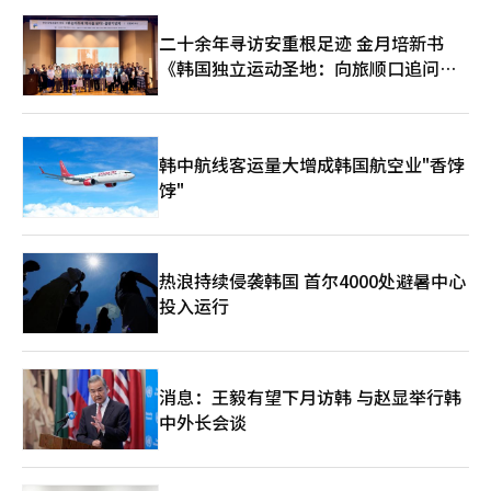
二十余年寻访安重根足迹 金月培新书
《韩国独立运动圣地：向旅顺口追问历
史》出版
韩中航线客运量大增成韩国航空业"香饽
饽"
热浪持续侵袭韩国 首尔4000处避暑中心
投入运行
消息：王毅有望下月访韩 与赵显举行韩
中外长会谈