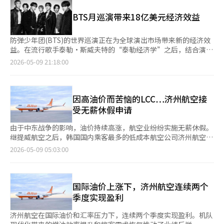
低成本航空公司已累计削减约900班国际航线航班（按往返计
算）。由于部分航司6月运力计划尚未最终确定，后续减班规模仍
BTS月巡演带来18亿美元经济效益
可能进一步扩大，行业整体运力收缩趋势正在加速。 其中，济州
航空在5月至6月期间削减约187班国际航班，占国际航线运力约
4%。仁川飞往富国岛、岘港、曼谷、新加坡等热门东南亚航线班
防弹少年团(BTS)的世界巡演正在为全球演出市场带来新的经济效
次明显减少，部分航线由此前每周7班缩减至每周3至4班，万象航
益。在流行歌手泰勒·斯威夫特的“泰勒经济学”之后，结合演出
线则暂停运营两个月。随着国际航线缩减，济州航空还决定针对客
与旅游住宿交通消费的“BTS经济学”正在逐步显现。 HYBE于9
2026-05-09 21:18:00
舱乘务员实施无薪休假，以降低运营成本。 除济州航空外，真航
日宣布，BTS正在全球34个城市进行总计85场的世界巡演“阿里
空、釜山航空、德威航空等多家低成本航空公司也陆续缩减东南亚
郎”。此次巡演是BTS在全面活动恢复后进行的大型全球巡演，涵
航线运力，并同步推进成本控制措施。业内人士表示，中长途国际
盖北美、中南美、欧洲和亚洲的主要城市。 英国路透社预计，BTS
航线对燃油价格变化尤为敏感，随着燃油附加费持续上涨，旅客出
世界巡演的总收益将达到约18亿美元，折合韩元约为2万7000亿。
因高油价而苦恼的LCC…济州航空接
行需求明显减弱；相比之下，日本等短途航线因飞行距离较短，市
路透社表示，这一规模接近或可与泰勒·斯威夫特的“时代巡
受无薪休假申请
场需求仍相对稳定。 数据显示，作为5月燃油附加费计价基准的新
演”和酷玩乐队的“音乐之球世界巡演”相媲美。 此次巡演的规
加坡航空燃油平均价格已超过每桶214美元，较两个月前上涨逾
模也是前所未有的。路透社报道，BTS的此次巡演被评为K-pop团
由于中东战争的影响，油价持续高涨，航空业纷纷实施无薪休假。
150%。航油价格短期内大幅飙升，正持续侵蚀航空公司的盈利空
体中规模最大的世界巡演。34个城市的行程和超过80场的演出，
继提威航空之后，韩国国内乘客最多的低成本航空公司济州航空也
间。 面对不断攀升的成本压力，韩国航空业已进入“紧急经
不仅提升了门票销售，还带动了当地的住宿、航空、餐饮、交通和
决定接受无薪休假申请。 济州航空于8日表示，将接受希望申请无
2026-05-09 05:03:00
营”状态。除无薪休假外，部分航司还推迟员工奖金发放。与此同
周边商品消费。 墨西哥的演出也开始显现经济效益。HYBE估计，
薪休假的客舱乘务员的申请，为期一个月。这被解读为因高油价导
时，大韩航空、韩亚航空等大型航空公司也开始加强成本管控，通
BTS自7日起在墨西哥进行的3场演出将带来约1亿750万美元的经
致的航班减少所采取的措施。 此前，济州航空因中东战争导致的
过压缩支出、调整运力等方式应对行业风险。 不过，相较于大型
济效益。当地报道也提到，墨西哥城演出期间，旅游和商业区的销
高油价影响，决定在本月和下月减少国际航班的4%。除了济州航
航司，低成本航空公司的财务状况更加脆弱。数据显示，德威航空
售额预计将大幅增长。 BTS经济学的核心在于粉丝的流动性。大型
空，其他国内航空公司也在减少航班。航空业界正在考虑或实施无
国际油价上涨下，济州航空连续两个
负债率已超过3400%，Air Premia则已陷入完全资不抵债状态。
粉丝群体的消费不仅限于演出场馆内。演出前后，机票、酒店、餐
薪休假，以解决因航班减少而出现的闲置人力问题。提威航空也在
季度实现盈利
市场分析认为，今年第一季度韩国航空公司整体业绩尚能维持稳
饮、地方旅游和周边商品的购买也随之而来。城市将演出视为文化
5月至6月期间接受客舱乘务员的无薪休假申请。 巧合的是，济州
定，但随着高油价、高汇率及旅游需求放缓等因素在第二季度集中
活动和旅游事件，策划方则结合场馆外的体验内容，拓宽消费接触
航空当天公布了第一季度的良好业绩。济州航空在今年第一季度的
济州航空在国际油价和汇率压力下，连续两个季度实现盈利。机队
体现，低成本航空公司的盈利能力或将进一步恶化。业内甚至担
点。 HYBE一直以来运营的“城市”模式也与这一趋势相吻合。在
单独财报中，记录了4982亿韩元的营业收入。在此期间，营业利