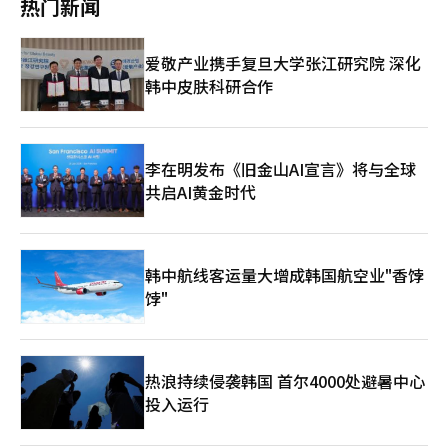
3.3万人参与的美国波音工会罢工，完全中断了737 MAX、777等核
热门新闻
（14%）。 航空客运数据进一步印证了这一趋势，今年第一季
惠，并为携带幼儿的家庭游客提供了行李限额的增加和机票价格的
心商用喷气机的生产。 经过7周的艰苦谈判，工会以38%的工资上
度，韩中航线旅客人数达到439万人次，同比增长超过26%，超过
降低。 而对于中国市场，则着重缓解首都圈的集中现象，促进地
涨达成胜利，但公司付出的代价却十分惨重。波音不得不进行约
新冠疫情前2019年第一季度（414万人次）。相比之下，受电诈等
方旅游。与国内航空公司合作，将从广州等南方地区出发的游客分
10%的员工裁减，裁员人数达到1.7万人，并在第三季度记录了50
爱敬产业携手复旦大学张江研究院 深化
治安问题及地缘政治风险影响，东南亚和中东航线运输旅客量分别
散到金海或大邱等地方机场。金海国际机场入境大厅设立了专门的
亿美元的净损失。 更致命的是，全球航空公司被贴上了“交货延
韩中皮肤科研合作
下滑4.7%和16%。 分析称，中国旅游热度快速回升背后有多重因
接待展位，宣传釜山、蔚山、浦项、昌原等东南部四个地方政府的
迟”的耻辱标签。 波音的危机与半导体交货信任度是三星电子的
素叠加。在高油价和韩元贬值背景下，长途旅行成本明显上升，价
旅游基础设施，鼓励游客在当地停留和消费。 ◆ “细分目标，保
核心竞争力，二者本质上紧密相连。在全球B2B市场中，供应商一
格相对低廉的中国短途游吸引力增强。此外，中国对韩国公民实施
持年末旅游热潮” 文化体育观光部希望以此次成果为动力，全年
旦失去信任，客户在下次合同中将优先考虑“稳定性”而非单价。
免签入境政策，也有效刺激了韩国游客赴华需求。尤其是近年来以
保持访韩旅游的上升趋势。针对日本市场，将开发结合地方传统节
这一点在德国国有航空公司汉莎航空的案例中表现得更加明显。根
上海为代表的中国城市正在韩国年轻群体中迅速走红，美食打卡、
日的新特色产品，如涵盖函馆的落花游和安东的仙游节等。 中国
李在明发布《旧金山AI宣言》将与全球
据德国第一公共广播公司ARD和路透社的报道，2024年因连续罢
购物体验等成为新风尚，吸引越来越多韩国游客踏上赴华之路。
方面，将利用自3月底起放宽的“多次签证政策”作为杠杆，全面
共启AI黄金时代
工，汉莎航空累计损失达2.5亿欧元，其中因航班取消等直接损失
面对不断增长的赴华旅游需求，韩国旅行社也在积极布局。
启动在中国主要在线旅游平台和社交媒体渠道的定制化访韩产品推
仅为1亿欧元。 其余的1.5亿欧元则是由于客户为了规避罢工的不确
KYOWON TOUR正在加速扩容中国旅游产品线，除北京、上海、
广。 文化体育观光部部长최휘영表示：“基于此次假期证明的K-旅
定性而提前转向竞争航空公司所造成的“账外损失”。 半导体市
青岛等传统热门城市外，还计划推出杭州、成都、广州、厦门等新
游竞争力，我们将全力支持行业发展，并通过每周运作的旅游情况
场的大客户一旦感知到供应链风险，随时可能转向台湾的台积电或
开及增班航线相关产品。同时，还将结合地方机场出发需求，强化
室，灵活应对全球旅游趋势变化，为各目标国家制定精细化的定制
美国的美光等竞争对手。一旦客户离开，便不易回头。 ◆ “18天
韩中航线客运量大增成韩国航空业"香饽
釜山、清州、大邱等地区出发产品，并推出融合美食、文化、体验
策略，确保访韩需求持续到年末。”※ 本报道经人工智能（AI）系
的停摆”与更致命的“明天的失去” 三星电子面临的风险并非杞
等元素的高端主题游产品。哈拿多乐也推出中国夏季旅游专题活
饽"
统翻译与编辑。
人忧天，而是显而易见的现实。 三星电子工会要求基本工资上涨
动，以积极应对短途旅行需求增长。
7%和将年营业利润的15%作为绩效奖金，正在考虑可能影响平泽
半导体生产线一半产量的“18天总罢工”选项。 三星电子董事会
主席新制允在内部信息中表示，“客户流失、竞争力下降，甚至资
热浪持续侵袭韩国 首尔4000处避暑中心
本外流和税收减少等对国家经济的影响”，并非仅仅是公司方面的
防御性夸大，而是冷酷的真理。 工会指出与竞争对手的报酬差
投入运行
距，并对管理层不透明的绩效奖金计算标准提出异议，这是合理的
质疑。他们通过数万人的集结，充分证明了工会存在的价值。 然