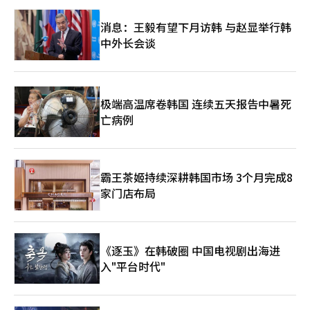
而，数万人的团结并不意味着可以无条件地正当化对整个产业生态
的冲击。作为国家命运所系的核心战略产业的工会，更应诚实地向
消息：王毅有望下月访韩 与赵显举行韩
会员和公众说明“我们应得的份额”与“我们停工时无名合作伙伴
中外长会谈
和客户所需承担的成本”。 在全球半导体战场上，客户不会等
待，竞争对手也不会施以恩惠。如果三星电子工会真心希望会员的
长期利益和就业安宁，就需要暂时停止在短期报酬获取与长期竞争
力损害之间的微妙平衡，冷静面对现实。 业内人士表示：“罢工
终将迎来解决的时刻，生产线也会恢复，但一旦损害了客户的记
极端高温席卷韩国 连续五天报告中暑死
忆，便难以抹去。”并指出：“全球顶尖企业及其成员必须共同承
亡病例
担的最昂贵和痛苦的账单，不是销售损失，而是可能永远消失的客
户信任。”他进一步表示：“公司与工会都应展现出撕毁共灭账单
的共生智慧。”※ 本报道经人工智能（AI）系统翻译与编辑。
霸王茶姬持续深耕韩国市场 3个月完成8
家门店布局
《逐玉》在韩破圈 中国电视剧出海进
入"平台时代"