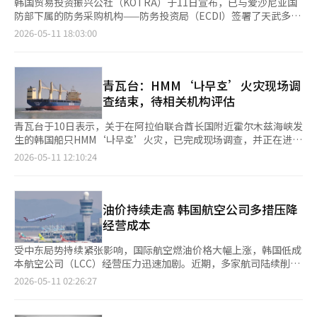
韩国贸易投资振兴公社（KOTRA）于11日宣布，已与爱沙尼亚国
防部下属的防务采购机构——防务投资局（ECDI）签署了天武多管
火箭系统的追加供应政府间交易（G2G）出口合同。 根据此次合
2026-05-11 18:03:00
同，韩华航空航天将于2027年底前向爱沙尼亚供应3套天武发射架
及相关设备。 天武是韩国自主研发的轮式多管火箭武器系统，是
韩国型先发制人打击体系“杀手链”的主要资产，具备80公里射程
下最大12发的精确打击能力。与之相似的美国海马斯系统在70公
青瓦台：HMM‘나무호’火灾现场调
里射程下最多可发射6发。 早在去年12月，KOTRA就与爱沙尼亚
查结束，待相关机构评估
签署了为期10年的天武系统长期供应框架合同，为中长期的可持续
出口奠定了基础，合同规模约为3亿欧元（约5000亿韩元），包括
青瓦台于10日表示，关于在阿拉伯联合酋长国附近霍尔木兹海峡发
6套天武发射架和3种导弹的首次政府间出口合同。 此次追加订单
生的韩国船只HMM‘나무호’火灾，已完成现场调查，并正在进行
是在首次合同签署后仅5个月内取得的后续成果。 自2020年起，爱
相关机构的评估与审核。 青瓦台相关人士在当天下午的媒体公告
2026-05-11 12:10:24
沙尼亚成功引进并运用韩国制造的K9自走炮，尤其在北欧严酷的
中表示：“调查组已完成必要的现场调查，预计在当地活动结束
气候条件下，验证了我方武器系统的优越性和耐用性，受到高度评
后，根据航空情况将逐个返回。” 他进一步指出：“我们已收到
价。 KOTRA社长强京成表示：“短期内达成追加合同，得益于爱
初步的现场调查结果，目前正在进行相关机构之间的审核与评
沙尼亚政府对我们武器系统卓越性能及韩国防务技术的深厚信
估，‘나무호’火灾的原因将在相关机构的审核与评估后作出回
油价持续走高 韩国航空公司多措压降
任。”他还表示：“我们将加强‘团队韩国’的合作，集中力量扩
应。” 青瓦台一直保持谨慎态度，强调必须调查清楚确切的爆炸
经营成本
大K-防务的出口。”※ 本报道经人工智能（AI）系统翻译与编
原因，才能确认是否遭到攻击等情况。 由海洋水产部下属的海洋
辑。
安全审判院的三名调查员和消防厅的四名鉴定专家组成的政府调查
受中东局势持续紧张影响，国际航空燃油价格大幅上涨，韩国低成
组，自8日起在迪拜港对‘나무호’的火灾原因进行调查。 调查组
本航空公司（LCC）经营压力迅速加剧。近期，多家航司陆续削减
不仅调查了‘나무호’的黑匣子——航行记录存储装置（VDR）和
国际航线运力，并启动无薪休假等紧缩措施。业内预计，在高油
2026-05-11 02:26:27
闭路电视（CCTV）视频，还进行了船员证言的听取和现场勘查等
价、高汇率及出境游需求放缓等因素叠加下，韩国LCC第二季度业
工作。※ 本报道经人工智能（AI）系统翻译与编辑。
绩或明显恶化。 韩国航空业10日消息称，过去两个月，韩国各家