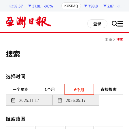
코
인
6258.57
37.81
-0.6%
798.8
2.87
-0.36%
KOSDAQ
정
보
all
登录
搜
men
索
主页
搜索
搜索
选择时间
一个星期
1个月
直接搜索
6个月
搜索范围