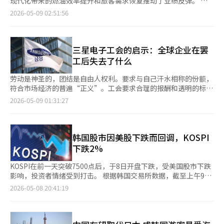
现代化带来的燃油效率提升和旅客需求恢复推动了业绩反弹。 济
忧，若高油价长期持续，部分财务基础薄弱的航司可能面临更大的
演出举办城市各地设置快闪店、展览、餐饮联动活动等，扩展粉丝
润也达到了644亿韩元，继去年第四季度后连续实现盈利。然而，
州航空于8日公告，2026年第一季度实现营收4982亿韩元，营业利
2026-05-09 02:51:56
生存危机。
体验的模式正在实施。与BTS世界巡演相关的“城市阿里郎”活动
航空业界内外分析认为，从第二季度开始，由于高油价的影响，业
润644亿韩元。营收同比增长36.5%，营业利润从去年的357亿韩
也将在拉斯维加斯进行，因此演出经济效益有望超越门票销售，扩
绩恶化是不可避免的。因此，航空业界在面临盈利能力下降的情况
元亏损转为盈利，净利润为122亿韩元。 济州航空在去年第四季度
展到城市层面的消费。 然而，巡演收益的预期可能会因实际票务
下，提前采取了无薪休假措施。 济州航空相关人士表示：“由于
报告了186亿韩元的营业利润，连续两个季度实现盈利。在国际油
销售、座位规模、汇率、周边商品销售和当地成本而有所不同。经
高油价影响导致的临时航班减少，出现了闲置人力。为了支持客舱
价和汇率波动的情况下，济州航空的表现受到好评。 济州航空表
三星电子工会的启示：全球企业在罢
济效益的估算也会因直接销售和旅游溢出效应的包含程度而有很大
乘务员的育儿、家庭照顾和个人休息等需求，我们将在6月一个月
示，业绩改善的主要原因是通过机队现代化改善了收益结构，同时
工后失去了什么
差异。要使BTS经济学成为与泰勒经济学相媲美的全球案例，不仅
内自由接受自愿者的休假申请。” ※ 本报道经人工智能（AI）系
旅客需求也有所增加。今年第一季度新增了两架次世代飞机B737-
需要演出的成功，还需要确认各城市的消费数据和长期的旅游流入
统翻译与编辑。
8。今年11月和2月，济州航空返还了两架机龄超过20年的B737-
劳动是神圣的，团结是自由人权利。要求与自己汗水相称的份额，
效应。 HYBE相关人士表示：“BTS的世界巡演不仅仅是一次演
800租赁飞机，并在3至4月间出售了两架老旧飞机。由此，航空燃
符合市场经济的普遍“正义”。工会要求合理的报酬和透明的标
出，而是粉丝与城市共同参与的全球文化事件，正在创造音乐与演
油费用较去年减少了约16%。 济州航空计划在现有的10架B737-8
准，发声是宪法保障的基本权利，也是企业健康成长所需的民主过
2026-05-09 01:31:27
出旅游结合的新经济效益。”※ 本报道经人工智能（AI）系统翻译
基础上，到年底再增加5架。今年第一季度的乘客总数为331万
程。 然而，在全球供应链这个庞大的网络中进行的大规模罢工，
与编辑。
1358人，成为国内低成本航空公司中的第一名。同一时期的客座
绝不会局限于公司内部的狭小范围。 最近，三星电子工会的总罢
率为91.9%，高于国内航空公司的平均客座率88.8%。 济州航空表
工预告引发了社会的广泛关注，但我们的视角却陷入了肤浅的二元
示，将通过高效的航线运营继续改善业绩。为了应对油价和汇率波
对立。一方面，有人将工会的合理要求视为“贪婪”或“贵族工会
韩国股市因美股下跌而回调，KOSPI
动加大以及竞争加剧等不确定的经营环境，济州航空计划继续实施
的无理”，另一方面，则将罢工可能造成的巨大经济损失视为“公
下跌2%
以内涵经营为中心的战略。济州航空相关人士表示：“我们将基于
司方面的无病呻吟”。 这两种极端观点都偏离了“真理”。真相
机队现代化和高效的航线运营，逐步改善收益结构。”※ 本报道
远比这复杂得多。 当生产现代文明“米”的巨大齿轮——半导体停
KOSPI在前一天突破7500点后，于8日开盘下跌，受美国股市下跌
经人工智能（AI）系统翻译与编辑。
摆时，其波及的影响超出了单一企业的劳资冲突，给整个生态系统
影响，投资者情绪受到打击。 根据韩国交易所数据，截至上午9时
带来了严峻的账单。汽车、航空、娱乐等领域最近在海外发生的大
16分，KOSPI下跌154.71点（2.07%），报7335.34点。该指数在
2026-05-08 20:41:19
规模罢工轨迹，警示我们，强大的工会必须与社会诚实对话，面对
前一交易日下跌136.11点（1.82%）后开盘，因外资抛售加大下跌
其“自由”所伴随的巨大成本。 ◆ UAW与好莱坞罢工带来的供应
幅度。 Kiwoom证券研究员韩志英表示：“今天国内股市将受到
链崩溃警示 机器的轰鸣声停止了，工厂陷入寂静，但这种寂静所
美国与伊朗和平谈判的不确定性及美国费城半导体指数疲软的影
引发的波动却跨越国界。2023年，美国全国汽车工人联合会
响，出现获利回吐的走势。”她还指出，前一天因和平消息和业绩