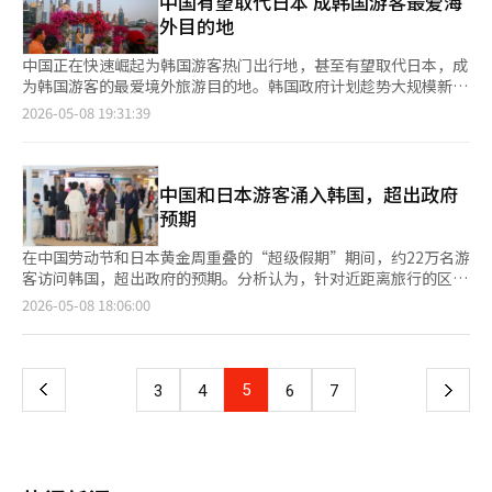
中国有望取代日本 成韩国游客最爱海
（UAW）对福特、通用汽车和斯特兰蒂斯等所谓汽车“巨头”发
发布后大幅下跌的防务等冷门行业将出现轮动买入。 前一晚，美
外目的地
起的“站立罢工”，充分证明了现代工业生态系统是多么紧密而脆
国三大股指全线下跌。 在纽约证券交易所，道琼斯工业平均指数
弱。 根据美国美联社和路透社引用的经济咨询公司“安德森经济
下跌0.63%，收于49596.97点；标准普尔500指数下跌0.38%，报
中国正在快速崛起为韩国游客热门出行地，甚至有望取代日本，成
集团”的分析，罢工第六周的直接经济损失已超过104亿美元（约
7337.11点；纳斯达克指数下跌0.13%，收于25806.20点。 当天，
为韩国游客的最爱境外旅游目的地。韩国政府计划趁势大规模新增
合14万亿韩元）。 更为痛心的事实是，损失的重心并不只停留在
标准普尔500指数和纳斯达克指数在盘中一度创下历史新高，但由
韩中航线航权，推动航空供给，旅游业界也推出多元化旅游商品，
2026-05-08 19:31:39
整车制造商身上。根据美国《纽约时报》的深度报道，罢工第四
于美国与伊朗谈判的不确定性加剧，下午（当地时间）转而下跌。
进一步刺激中国旅游市场热度升温。 据旅游业界日前消息，国土
周，主要零部件供应商如里尔、麦格纳等以及小型二、三级供应商
在证券市场上，外资和机构分别净卖出16890亿韩元和1212亿韩
交通部在近日召开的航空交通审议委员会会议上，向11家航空公司
的工资和收益损失已达到约26.7亿美元。在工会迫使公司屈服的同
元，而个人投资者则净买入17824亿韩元，吸纳了这些资金。 市值
分配了包括中国航线在内的35条国际航线运输权，包括北京、上
时，缺乏保护的外包工人被推向生计的悬崖。 同年，美国好莱坞
前列的股票大多下跌，包括三星电子（-3.50%）、SK海力士
海、广州、成都、厦门等中国主要城市，韩中航线运力将进入全面
中国和日本游客涌入韩国，超出政府
编剧和演员工会（WGA·SAG-AFTRA）的联合罢工也有类似的情
（-2.72%）、SK广场（-2.91%）、LG能源解决方案
扩张阶段。 此次航线运输权分配亮点为低成本航空公司大举布局
预期
况。他们反对人工智能（AI）的无节制使用，要求合理的报酬结
（-1.45%）、斗山能源（-4.33%）、HD现代重工（-3.61%）、
中国市场，韩中航线此前主要由大韩航空、韩亚航空等大型航司运
构，其立场符合时代的正义。 然而，美国CNN和英国《卫报》报
三星生物制药（-0.34%）、三星电机（-1.42%）、汉华航空航天
营，而本轮新增航权多数被低成本航司拿下。其中，易斯达航空获
在中国劳动节和日本黄金周重叠的“超级假期”期间，约22万名游
道的罢工后果却十分惨痛。电影和电视制作的全面停滞，导致加利
（-1.59%）等，现代汽车（-3.85%）也在下跌中。 与此同时，
得11条中国航线，济州航空、真航空、Parata航空以及Aero K等
客访问韩国，超出政府的预期。分析认为，针对近距离旅行的区域
福尼亚和乔治亚等制作中心地区的日常拍摄工作人员、小型外包制
KOSDAQ指数上涨13.13点（1.09%），报1212.31点。该指数在前
也相继取得相关航权。尤其是在釜山至上海、仁川至天津、仁川至
性精准营销策略发挥了作用。 根据文化体育观光部和韩国旅游公
页
2026-05-08 18:06:00
作公司，甚至拍摄场地附近的餐馆和洗衣店等地方商业承受的经济
一交易日上涨0.29点（0.02%）后开盘，随后扩大涨幅。 在
厦门和仁川至无锡这四条商务旅游需求旺盛的航线上，各家航司展
社的统计，4月29日至5月6日的日本黄金周期间，访韩的日本游客
损失超过60亿美元。普通邻居们在聚光灯之外承担了罢工的最沉重
KOSDAQ市场上，个人投资者净卖出2934亿韩元，而外资和机构
开激烈竞争。 此外，本轮航权分配不再局限于仁川国际机场，明
为11.2万人，而5月1日至5日的中国劳动节假期则有10.8万人，合
一
成本。 这些案例给三星电子留下了非常明确的启示。如果平泽和
分别净买入2981亿韩元和305亿韩元。 在市值前列的股票中，
显加强了地方机场的国际航线布局。釜山、清州、大邱、襄阳等地
计22万人入境。 这一数字远超之前预期的18万至20万人。与去年
华城的半导体生产线停摆，绝不仅仅是三星电子这一巨头的营业利
EcoPro BM（1.06%）、Alteogen（0.42%）、Rainbow
方机场新增大量中国航线，有望释放此前因航班不足而受到限制的
同期相比，日本游客增加52.9%，中国游客增加29.9%，整体增长
润下降。 无数的设备、材料、零部件供应商，以及依赖三星内存
上
5
下
3
4
6
7
Robotics（10.76%）、Kolon TissueGene（6.98%）、三千堂
地方出境旅游需求。 近来中国对韩国游客的吸引力持续上升，正
超过40%。第一季度访韩游客（日本94万人，中国142万人）创历
的全球AI服务器和数据中心供应链，都可能陷入深重的不确定性之
制药（3.75%）、ABL Bio（3.24%）、RigaChem
快速追赶日本。KYOWON TOUR对5月“家庭月”预定数据分析显
史新高，5月初的黄金假期进一步推动了这一增长。 ◆ 日本针
中。 ◆ 波音与汉莎航空经历的“信任缺失”账单 罢工最可怕的成
一
Bio（3.24%）等上涨，而EcoPro（-0.31%）、Rino工业
示，中国以16.1%的占比位居海外旅游目的地首位，超过日本
对“短途·家庭”，中国侧重“地方分散” 此次假期，政府开展
本并不仅仅是工厂停工的物理时间或未支付的工资。 根据英国
（-1.50%）等则下跌。※ 本报道经人工智能（AI）系统翻译与编
（14.8%）和越南（11.7%）。哈拿多乐的预订数据也显示，中国
了以需求为导向的吸引活动。日本市场方面，强调了短途旅行的地
《金融时报》和《华尔街日报》等主要外媒的报道，2024年约有
辑。
页
占整体境外游订单的28%，同样高于日本（24%）和越南
理优势，针对九州地区居民推出了前往釜山的航班和客轮票价优