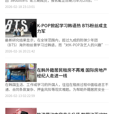
团"Seouliters"第三期成员，报名截止日期为本月25日。
信的AI-RAN技术和6G网络发展方向展示了其在通信和AI结合领域
TikTok 平台上，部分酱腌鸡蛋食谱视频播放量已突破数十万次。
“Seouliters”由“Seoulite”与“Supporters”合并而成，是
2026-02-18 23:13:01
的技术领导力。郑在宪CEO将在现场与全球通信公司和科技巨头高
业界分析指出，酱腌鸡蛋的流行反映出韩国美食在海外消费结构上
由对首尔感兴趣的在韩外国人组成的全球社媒宣传团体。成员将以
管会面，推动AI销售。他表示：“此次MWC是展示SKT如何将通信
的转变。过去，美国市场对韩国料理的关注多集中于辣炒年糕、紫
外国人视角，以多语种形式制作并发布介绍首尔代表性政策、活动
基础的AI技术转化为实际业务的平台，我们将通过全栈竞争力提升
菜包饭、韩式烤牛肉、炸鸡等标志性菜品。自2020年起，随着韩
及节庆的内容，向海外传播首尔的城市魅力。 首尔市计划按语言
SKT在全球生态系统中的地位。”全球ICT行业关注SK电信在巴塞
国街头小吃文化兴起，辣炒年糕进入美国大型超市的冷冻食品区，
圈（英语、中文、日语等）选拔粉丝数达1万以上的纳米级及微型
K-POP掀起学习韩语热 BTS粉丝成主
罗那发出的“K-AI”信号如何影响全球AI市场。※ 本报道经人工智
紫菜包饭也以“韩式寿司”之名实现本土化销售。此外，结合炸鸡
影响力博主，组建多国籍"Seouliters"团队。今年还将额外选拔粉
力军
能（AI）系统翻译与编辑。
与啤酒的“炸啤”文化，也借助韩剧与综艺的传播，迅速渗透至美
丝数10万以上的外国博主，担任首尔品牌宣传大使，进一步提升城
国的体育酒吧与餐车市场。这类菜品多以外食或即食形式被消费，
市品牌的国际曝光度。 数据显示，去年“Seouliters”共制作政策
最新研究结果显示，在全球范围内，超过九成的防弹少年团
对提升韩国美食的国际知名度起到了关键作用。 相比之下，酱腌
与活动相关内容438条，成员个人账号与首尔市全球YouTube频道
（BTS）海外粉丝曾学习过韩语，而“对K-POP及艺人的兴趣”成
鸡蛋的走红则得益于极简的制作流程。与工序复杂的紫菜包饭、韩
合计播放量约达5203万次。其中，围绕“潜水桥徒步节”和“汉
为他们学习韩语的最大动机。 韩国多文化融合研究所研究团队通
2026-02-16 20:21:42
式拌饭、烤牛肉等传统韩餐相比，酱腌鸡蛋无需开火、失败率低，
江无人机灯光秀”制作的短视频，在成员个人频道上创下2000万
过BTS海外粉丝的主要线上社群，对来自美国、菲律宾、印度、加
堪称“韩餐入门首选”。同时，免加热、可冷藏保存的特性，也使
次播放的亮眼成绩。 首尔市表示，今年将对内容完成度高、表现
拿大等69个国家和地区的381名粉丝进行问卷调查，并于16日发布
其更容易融入美国家庭的日常饮食。此外，搭配蛋黄酱、凉拌沙拉
优异的短视频额外提供激励措施，以进一步调动创作积极性。首尔
结果显示，93.4%的受访者表示“曾有学习韩语的经历”。然而，
等美式改良吃法，进一步拓宽了消费人群。 酱腌鸡蛋的流行，也
市宣传企划官民秀洪表示，希望通过该项目，让更多国际受众了解
在这些有学习经验的粉丝中，仅7.8%参加过线下课程，大多数主
在韩外籍居民租房不再难 国际房地产
将韩国传统发酵调味料“酱油”带入了海外消费者的视野。过去，
首尔的城市魅力与品牌价值。 ※ 本报道经人工智能（AI）系统翻
要通过手机应用程序或网络视频自学。 在学习动机方面，“对K-
经纪人走进一线
韩式辣椒酱借助辣炒年糕、韩式拌饭等菜品，成为颇具代表性的韩
译与编辑。
POP和艺人的兴趣”占比最高，达到70.6%。此外，学习韩语的时
餐调味料，而酱油则多作为隐形调味料点缀菜肴。如今，在酱腌鸡
间以“一年以下”为主，占54%。从语言能力来看，27%的受访
在韩国生活、工作或学习的外国人，往往在租房过程中面临语言不
蛋的风潮带动下，酱油作为核心调味料，逐渐被海外市场所重新认
者能够进行韩文读写，30%表示在韩国语能力考试（TOPIK）中取
通、合同条款复杂、押金风险等现实难题。为帮助外籍居民安全、
识，显示出韩式调味料与传统酱类在海外市场具备进一步拓展的潜
得最低等级“1级”，整体而言，超过半数学习者仍停留在初级水
顺利完成房产交易，首尔市政府特别推出“国际房地产中介事务
2026-02-13 02:22:59
力。 韩国美食的全球热潮与食品出口规模的持续扩大相互呼应。
平。 从学习目的来看，34.6%的受访者表示是为了更好地理解韩国
所”制度，通过指定具备专业能力与外语服务能力的房地产经纪
据韩国农林畜产食品部与韩国贸易协会近期数据，去年韩国对美食
内容，19.1%希望用韩语进行沟通交流，17.5%则出于对语言本身
人，为外国人提供更加透明、可靠的租赁咨询服务。 作为韩国合
品出口额达18亿美元，同比增长13.2%。其中零食类（2.6亿美
的兴趣。研究团队指出，海外粉丝因韩国内容产生学习动机，并通
法注册的房地产经纪人，“国际房地产经纪人”由首尔市直接审核
元）、方便面（2.5亿美元）、大米加工食品（1.5亿美元）、酱料
过线上平台开始自学，但由于缺乏系统课程设计和持续指导，学习
与指定，在专业资质与服务能力方面均符合相关标准。与普通中介