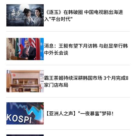
住考试院或共享住宅。如果政府能对愿意提供短租的房东给予一定
激励，或许能改善这种供需错配。” 从海外销售到民宿经营，再
《逐玉》在韩破圈 中国电视剧出海进
到专注服务外籍客户的房地产中介，金俊洙的路径某种程度上也映
入"平台时代"
射出首尔多元化城市发展的缩影。在制度支持与市场需求的双重推
动下，国际房地产经纪人正活跃在首尔各区，为不断增长的外籍居
民提供更具专业性与安全感的居住服务。 ▲国际房地产经纪人为
外籍租客撑起‘安全伞’ 在采访完主打外籍留学生市场的年轻经
纪人后，记者来到位于大林洞的“国际房地产中介事务所”，见到
消息：王毅有望下月访韩 与赵显举行韩
了另一位中文国际房地产经纪人朴善化。 与弘大以留学生为主的
中外长会谈
市场不同，朴善化所服务的客户更多是在韩国长期务工、生活的华
人群体。她2002年来到韩国，最初在餐饮行业打拼多年，一边工
作一边抚养子女。孩子独立后，她在2019年通过网络课程系统备
考，成功取得韩国房地产经纪人资格，并于2020年正式开业。 谈
霸王茶姬持续深耕韩国市场 3个月完成8
及创业契机，朴善化回忆起自己第一次签署全租房合同的情景。当
家门店布局
时，她对“韩国登记证明书”“抵押权”等专业概念一无所知，只
能请熟人陪同，帮忙确认合同是否存在潜在风险。正是那段经历，
让她意识到，语言与制度壁垒会让外国人在交易中处于信息弱
势。“如果当时有人能用中文完整解释合同内容，我会安心很
多。”她说。 目前，她的客户中约九成以上为中国籍。对不少语
【亚洲人之声】"一夜暴富"梦碎！
言能力有限的租客而言，能用母语沟通本身就是一种安全感。朴善
化说表示：“只要一听到可以用中文交流，客户表情立刻就放松下
来。”除了签约本身，她还经常在合同履行期间协助沟通水电费和
维修问题，甚至在租客与房东发生分歧时充当协调者。 在她看