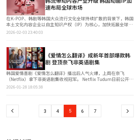
韩流带动内容产业升级 韩国动画IP加
类（9000万美元）和饮料（9000万美元）成为增长主力，尤其是
水平停滞在初级阶段。 值得注意的是，54%的受访者将TOPIK 4级
不同的是，他们不仅熟悉韩国房地产交易流程，还能以英语、中
速布局全球市场
酱料类产品，在韩餐文化传播的带动下保持稳定增长。欧洲市场同
作为目标水平。该等级通常是赴韩就读韩语授课专业的毕业要求。
文、日语、越南语、蒙古语等多种语言提供咨询，帮助外籍居民理
样增势显著，去年韩国农水产品对欧出口额达9.0646亿美元，同比
同时，70%的粉丝表示有兴趣或计划参加TOPIK考试，显示出他们
解合同条款与权利义务，从源头降低交易风险。目前，在所有指定
在K-POP、韩剧等韩国大众流行文化全球持续扩散的背景下，韩国
增长22.8%，近五年年均增长率高达13.1%。方便面、紫菜、辛奇
希望将韩语能力提升至熟练水平。 在教学方式方面，76%的受访
的国际房地产经纪人中，能够提供中文咨询服务的经纪人共有18
本土文化内容企业以自主知识产权（IP）为核心，加快拓展全球市
位列出口前茅，即食食品、健康食品与冷冻食品出口量也持续攀
者偏好“以韩语为主、英语补充说明”的授课模式，20%希望“以
人，活跃在首尔各区一线。 首尔市表示，该制度旨在支持外籍居
场版图。通过动画这一传播媒介，结合联动玩具等衍生商品的“内
升。 家指出，韩国美食出口的扩大离不开持续升温的韩国文化热
2026-02-03 23:40:03
英语为主”，仅4%选择“完全使用韩语。 研究团队建议，应通过
民进行安全的房产交易。随着在韩外籍人口持续增加，租赁纠纷、
容+商品”战略，逐渐成为新的增长引擎。 韩国文创内容企业大元
潮。从K-Pop、韩剧、电影到料理综艺，韩国饮食文化通过全球平
每周1至2次的定期课程，为粉丝群体提供结构化、持续性的学习环
押金纠纷等问题也日益受到关注。语言差异和制度差异，使部分外
媒体（Daewon Media）旗下动画《龙甲合体》近日成功打开英国
台不断展现在国际观众面前。例如，奈飞料理综艺《黑白大厨：料
境，帮助其突破初级阶段瓶颈，迈向中高级水平。同时，为提升学
国人难以充分理解韩国特有的全租房制度以及复杂的登记与权利关
市场。与BBC签署了第一、二季的播出协议，从本月起将在旗下频
理阶级大战》第一、二季上线后，持续位居全球非英语综艺收视榜
习效果，可在课程中充分利用艺人歌词、社交媒体内容及相关视频
系结构。因此，首尔市通过制度化方式，筛选并指定具备专业性与
道开始播出。 《龙甲合体》已于去年10月通过美国迪士尼XD频道
《爱情怎么翻译》成新年首部爆款韩
首，再度提升了国际社会对韩国料理的关注。 韩国文化体育观光
等贴近粉丝的真实素材，以增强学习动机和语境理解，使语言学习
服务能力的国际房地产经纪人，打造专门面向外国人的咨询平台。
首次亮相北美市场，本月起上线迪士尼+，进一步扩大国际曝光
部日前发布的《2025年海外韩流实态调查》显示，在有过韩流体
剧 登顶奈飞非英语剧集
更具实用性和沉浸感。
近期，本报记者走访两家国际房地产中介事务所，采访了正在一线
度。这一作品是大元媒体将原有真人特摄系列《龙甲合体》面向全
验的受访者中，提及韩国时最先联想到的形象，K-Pop以17.2%居
为外国人提供服务的房地产经纪人，倾听他们在租赁咨询、合同审
球市场重新制作的动画版本，并与总部位于洛杉矶的玩具制作公司
首，韩国美食则以13.2%位列第二，意味着韩国美食已不再仅是影
韩国爱情喜剧《爱情怎么翻译》播出后人气火爆，上周在奈飞
核与风险防范中的真实故事，记录他们奔走于社区与客户之间、为
MGA娱乐共同制作，在角色设定和世界观上充分考虑海外观众喜
视作品中的点缀或旅行体验，而是被视作代表韩国的核心文化资产
（Netflix）拿下非英语剧集收视冠军。 Netflix Tudum日前公开的
外籍居民筑起“安全居住防线”的一线实践。 ▲不只签合同 更管
好。 文化内容输出的同时，商业化布局也在同步推进。大元媒体
之一。 酱腌鸡蛋的流行，标志着韩国美食国际传播进入新阶段。
奈飞节目收视统计显示，本月19日至25日，《爱情怎么翻译》累
页
2026-01-28 18:05:38
入住后 外籍租客身边的全程中介 在首尔弘大入口站附近经营“弘
计划自今年3月起陆续推出《龙甲合体》系列玩具。公司负责人表
若说辣炒年糕和紫菜包饭开启了海外市场的大门，那么酱腌鸡蛋则
计观看次数达到900万次（计算方法：播放总时长除以剧集时
大入口不动产中介事务所”的代表金俊洙，便是其中之一。与传统
示，在市场需求已形成的局面下，与MGA娱乐的合作水到渠成，今
在最日常的“家常小菜”领域，印证了韩国美食持续渗透的潜力。
长），在非英语节目中居首。 《爱情怎么翻译》在哥伦比亚、玻
一
房地产经纪人不同，他进入这一行业的时间并不算长。金俊洙坦
后将以北美为起点，持续扩大文化内容与相关业务的国际布局。
韩国美食逐渐从“尝鲜型消费”转向“日常型消费”，成为生活方
利维亚、韩国等15个国家（地区）登顶排行榜，在全球60个国家
言，自己正式开业还不到一年，此前曾在制造企业从事海外销售工
动漫娱乐企业三智娱乐（SAMG Entertainment）也依托旗下核
式的一部分。
（地区）进入排行榜前10位。 本月16日在奈飞上线的《爱情怎么
上
5
下
3
4
6
7
作，后来又经营过民宿和共享住宅。在寻找房源的过程中，他意识
心IP加速布局国际市场。《奇妙萌可》与《炫卡斗士》系列在日
翻译》讲述多语种翻译周浩镇（金宣虎饰）在担任全球顶级明星车
到如果同时掌握房地产中介业务，将更有利于资源整合，于是考取
本、中国大陆及台湾地区均获得积极反响。 《奇妙萌可》自2022
茂熙（高胤祯饰）的翻译时展开意外恋情的故事。 此外，在奈飞
一
资格证并创立了自己的事务所。 金俊洙表示，一开始就把目标锁
年在中国儿童频道开始播出后，截至去年7月已推出至第三季。并
非英语节目中，奈飞原创综艺《单身地狱》第5季排名第2位，金惠
定在外国人市场。弘大一带本就是外籍留学生集中的区域，他认
与当地玩具厂商合作同步开展衍生商品业务，逐步积累品牌认知
渊和朴所罗门主演的《今天开始是人类》排名第5位，朴信惠和高
为，与其在本地市场与众多中介竞争，不如率先深耕外籍客户群
页
度。 《炫卡斗士》自2023年11月起率先在中国播放，随后于去年
庚杓主演的《卧底洪小姐》排名第6位。