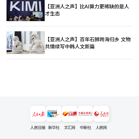
来，外籍租客面临的现实难题远不止语言障碍。合同期限、押金风
【亚洲人之声】比AI算力更稀缺的是人
险、提前解约责任、房东对语言沟通的顾虑，都是常见问题。尤其
才生态
在全租房诈骗事件之后，部分老旧住宅难以办理保证保险，保证金
安全成为许多租客最担忧的环节。 她还提到，一些中国客户在选
房时会关注风水因素，例如忌讳门口正对卫生间、电线杆靠近住
宅、户型不规则等，这与韩国本地买家更重视交通、学区和景观条
件的习惯有所不同。不同文化背景带来的偏好差异，也让她在实际
【亚洲人之声】百年石狮跨海归乡 文物
带看过程中更加细致地解释。 对于首尔市“国际房地产中介事务
共情续写中韩人文新篇
所”制度，朴善化认为最大的意义在于“信任背书”。虽然主动因
该称号前来咨询的客户并不多，但在沟通中提及获得首尔市指定资
格，往往能提升客户信任度。不过，她也坦言，该制度整体宣传仍
然不足，许多外籍人士并不知道有这样的官方认证渠道。 “做中
介不只是签合同，更像是在听每个人的人生故事。”朴善化说。有
人为子女教育奔波，有人因工作变动频繁搬迁，也有人因押金难以
退回而焦虑无助。在她看来，站在中间协调双方、降低信息不对
称，正是“国际房地产中介事务所”存在的现实意义。
人民日报
新华社
文汇网
中新社
人民网