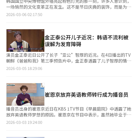
韩国国立中央博物馆外墙亮起粉色灯光的那一刻，许多人意识到，
一场悄然的文化变革正在发生。这不是节日庆典的装饰，而是为迎
接人气女团BLACKPINK最新专辑专程点亮的灯光。流行音乐与国
2026-03-06 02:17:50
家文化机构，就此完成了一次前所未有的直接连接。 为庆祝
BLACKPINK第三张迷你专辑《DEADLINE》发行，国立中央博物
馆自上月27日起至3月8日举办特别活动。这是博物馆首次与K-
POP艺人合作，不仅是一场专辑宣传，更是一场将流行文化与文化
金正泰公开儿子近况：韩语不流利被
遗产深度融合的跨界实验。 本报记者在现场看到，馆外早已排起
误解为发育障碍
逾百米的长队。走进常设展览馆，最引人注目的是敬天寺十层石塔
旁的聆听区（Listening Zone）。千年古塔之侧，BLACKPINK新
演员金正泰近日公开了长子“亚公”智厚的近况。在4日播出的TV
专辑《DEADLINE》的全部曲目循环流淌，古典与现代在此奇妙共
朝鲜《爸爸和我》第三季预告片中，金正泰透露了儿子智厚的情
鸣。 聆听区每次限5人入场。据YG娱乐介绍，该区域每日接待
况。金正泰表示：“我是两个儿子的父亲。大儿子以‘亚公’的昵
2026-03-05 18:29:06
1000人次以上。观众站在印有歌曲名称的地面标识上，《JUMP》
称为大众所知。”他补充道：“大儿子更习惯用英语，他从小对语
《GO》《Me and My》《Champion》《Fxxxboy》五首新歌依
言很感兴趣。因为他常用英语，韩语不太流利，有人误以为他有发
次响起，沉浸式感受专辑全曲。 一位来自印度尼西亚的粉丝向记
育障碍。”智厚坦言：“我没有朋友，习惯一个人待着，觉得不需
者表示：“我特意没有提前收听新歌，就是想在这里第一次听。听
要交朋友。”金正泰则表示：“我不太清楚细节，若从负面角度
崔恩京放弃英语教师转行成为播音员
完还要去听成员们讲解文物。” 除聆听区外，此次合作的另一亮
看，他是个难以理解的角色。”※ 本报道经人工智能（AI）系统翻
点是语音导览项目。扫描二维码，耳机里传来的不是传统讲解员的
译与编辑。
声音，而是BLACKPINK四位成员亲自录制的讲解。成员们为国立
播音员出身的崔恩京近日在KBS 1TV节目《早晨庭院》中透露了她
中央博物馆精选的8件代表性文物录制了语音导览，涵盖敬天寺十
放弃英语教师梦想的原因。崔恩京在节目中表示，虽然她毕业于梨
层石塔、金制鸟翼形冠饰、金铜半跏思惟像、甘山寺石造弥勒菩萨
花女子大学英语教育系，但并未打算成为教师。她说：“我不是为
2026-03-03 19:24:00
立像、庆州夫妇冢金制耳饰、白瓷月亮壶、金铜观音菩萨坐像、青
了当老师才去师范大学的，是因为妈妈建议才选择了英语教
铜银入丝蒲柳水禽纹净瓶。观众扫描文物前的二维码即可收听。其
育。”崔恩京回忆起在男中学实习时的经历：“我发现自己真的不
中，JISOO与JENNIE录制韩语版本，ROSÉ负责英语版本，LISA则