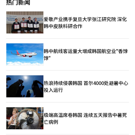
热门新闻
体。凭借中文和英语能力，他主动开设面向华语圈的线上渠道，通
1月和12月先后进入俄罗斯和中国台湾市场，均采取播放动画与销
过中国社交平台发布房源信息，吸引外籍客户咨询。目前，他的事
售玩具并行的模式。三智娱乐还计划通过运营英语与西班牙的优兔
务所配有一名台湾籍员工和一名日本籍员工，未来还计划分别拓展
（Youtube）频道，进一步扩展全球市场版图。 SAMG娱乐方面表
爱敬产业携手复旦大学张江研究院 深化
日语与英语市场渠道，逐步形成多语种服务体系。 谈及成为“国
示，《炫卡斗士》自韩国本土上线后迅速向海外拓展，正在全球玩
际房地产经纪人”的契机，金俊洙表示：“主要是为了提升专业认
韩中皮肤科研合作
具市场中稳步建立影响力。《奇妙萌可》则以中日两国为中心，结
可度。外籍客户在咨询时，如果看到我是首尔市指定的国际房地产
合动画播出、玩具与出版业务同步发展，进入市场五年来年均增长
经纪人，会更安心一些。”他直言，这一认证本身并不会自动带来
率约达50%。公司还透露，去年通过与SM娱乐公司的合作，已尝
客源，但能在沟通中增强信任感。 据他介绍，申请成为国际房地
试将IP与K-POP元素相结合，探索新的跨界商业模式。
产经纪人需要通过书面考试与面试。书面考试以外语进行，内容围
韩中航线客运量大增成韩国航空业"香饽
绕房地产交易实务展开；面试则包括专业问题与外语口语测试。
饽"
金俊洙感受到外籍租客与韩国本地租客在需求上的明显差异。例
如，大多数外籍客户更倾向于月租模式，押金通常控制在500万至
2000万韩元（约合人民币2.3万元至9.6万元）之间，很少选择高额
押金的全租模式。他说：“韩国的押金制度在国际上算是比较高
的，很多外籍租客一开始都会觉得压力很大。” 此外，跨境汇款
热浪持续侵袭韩国 首尔4000处避暑中心
问题也是外籍租客常遇到的难题。尚未办理外国人登录证、无法开
投入运行
设本地银行账户的客户，往往需要通过海外银行或第三方机构转
账，手续繁琐且存在时间差风险。他表示：“我通常会提前提醒他
们尽早解决汇款问题，避免在签约当天资金不到位。” 在采访过
程中，他的手机不断响起。签约后的客户也经常向他咨询汇款、水
极端高温席卷韩国 连续五天报告中暑死
电费或与房东沟通等问题。尽管按行业惯例，中介服务在签约完成
亡病例
后已基本结束，但他仍会尽量协助解决。 对于未来政策，他认
为，外籍租客最迫切的需求之一是短期租赁市场的完善。金俊洙指
出：“很多留学生只需要租四个月到半年，但目前选择不多，只能