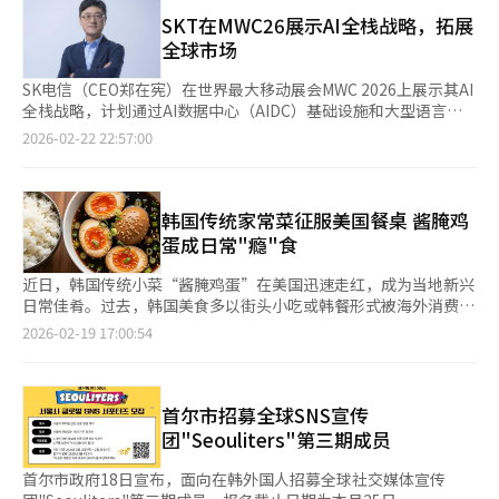
会教书，学生们说要跳舞唱歌，我就让他们去做，结果被校长批
录制泰语版本。 坐拥全球庞大粉丝群体的BLACKPINK，以偶像身
评。”她意识到自己不适合当老师，最终放弃了这条路。崔恩京随
SKT在MWC26展示AI全栈战略，拓展
份为文物发声，不仅拉近了年轻世代与博物馆之间的距离，也为韩
后选择进入外企工作，她说：“当时就业形势不错，我通过考试进
全球市场
国文化遗产开辟了新的传播通道。 夜幕降临，博物馆广场与外墙
入了一家外企。虽然工作环境很好，但我觉得无聊，于是辞职准备
沐浴在粉色灯光之中。活动期间每日下午4时至晚10时开放，粉色
播音员考试。”谈到成为播音员的契机，崔恩京表示：“我原本以
SK电信（CEO郑在宪）在世界最大移动展会MWC 2026上展示其AI
灯光迅速成为粉丝热门打卡点，也为博物馆带来了前所未有的人
为电视上出现的都是像玩偶一样的人，没想过自己能做播音员。后
全栈战略，计划通过AI数据中心（AIDC）基础设施和大型语言模
气。 演艺界认为，BLACKPINK此番敢于尝试“在博物馆发表新
来参加了一个新开的广播学院，才开始有了这个梦想。”※ 本报
型（LLM）服务，挑战全球科技巨头。SK电信宣布将在3月2日于
2026-02-22 22:57:00
歌”这一突破性举措，折射出近年来在年轻世代中兴起的“嘻哈传
道经人工智能（AI）系统翻译与编辑。
西班牙巴塞罗那开幕的MWC 2026上设立独立展馆，主题为“创造
统”潮流。所谓“嘻哈传统”（hip tradition），是“嘻
无限可能的SKT AI”。此次展览是郑在宪CEO上任后加速AI转型的
哈”（hip）与“传统”（tradition）的合成词，指以现代视角重
首次全球展示。展览的核心是AI基础设施。SK电信将利用去年在蔚
新诠释传统文化的现象。 此次合作汇聚BLACKPINK、国立中央博
山建立的国内最大AIDC和高性能GPU集群“海印”的经验，进军
韩国传统家常菜征服美国餐桌 酱腌鸡
物馆与全球音频流媒体平台Spotify三方。YG娱乐表示，希望借此
全球市场。SK电信提供的解决方案包括AI DC基础设施管理器和K-
蛋成日常"瘾"食
将音乐体验延伸至文化遗产领域，为全球粉丝带来独特体验。国立
主权GPU即服务（GPUaaS），旨在最大化运营效率。这些解决方
中央博物馆馆长柳洪俊表示，这是一次以当代语言重新讲述文化遗
案符合全球“主权AI”趋势，吸引各国通信公司和政府机构。SK电
近日，韩国传统小菜“酱腌鸡蛋”在美国迅速走红，成为当地新兴
产的尝试，期待更多年轻人走进博物馆，在轻松的氛围中感受历史
信推出的AI推理工厂针对高成本和高能耗问题，满足全球客户对成
日常佳肴。过去，韩国美食多以街头小吃或韩餐形式被海外消费者
与文化的魅力。 拥有约1亿粉丝的BLACKPINK，为这座国家级文
本效益的需求。◆ '独立AI模型' 2阶段 'A.X K1'，全球LLM竞争SK
认知，如今逐步融入美国家庭的日常饮食餐桌。 近期，美国各大
化机构打开了一扇朝向全球的窗口。K-POP已不只是音乐符号，更
2026-02-19 17:00:54
电信展示了进入政府“独立AI基础模型”项目第二阶段的“A.X
社交媒体（SNS）上涌现出大量关于制作酱腌鸡蛋的短视频与食谱
成为文化传播的崭新语言。
K1”。该模型拥有5190亿参数，擅长韩语、英语及通信数据。与
分享。其制作方法简便易行，将半熟鸡蛋剥壳后，浸入以酱油为主
OpenAI和谷歌的通用模型不同，A.X K1专为通信公司设计。在物
的腌料中，冷藏四小时即可食用。由于步骤简单、成功率高，即便
理AI领域，SK电信展示了数字孪生、机器人训练平台和视觉解决方
是烹饪新手也能轻松上手，成为其迅速走红的重要原因。在美国，
首尔市招募全球SNS宣传
案“SynapseGo”，展示AI在制造和物流等实物产业的应用。业
酱腌鸡蛋被称为“Mayak Egg”，“Mayak”源自韩语“毒药”的
团"Seouliters"第三期成员
内分析认为，MWC将加强SK电信主导的全球电信AI联盟（GTAA）
发音，意味着吃上一口便会上瘾。 此前，《纽约时报》《华盛顿
的凝聚力，并扩大其影响力。SK电信与德国电信、新加坡电信和
邮报》等主流媒体介绍过酱腌鸡蛋的制作方法，近来，相关搜索量
首尔市政府18日宣布，面向在韩外国人招募全球社交媒体宣传
软银合作，通过此次展览向合作伙伴展示其AI全栈解决方案。SK电
与话题热度再次显著上升。在以年轻用户为主的 Instagram 和