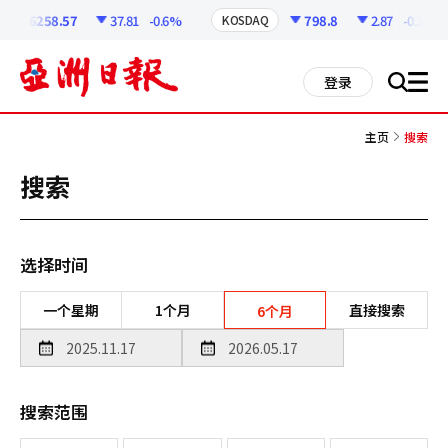
코
인
6258.57
37.81
-0.6%
798.8
2.87
-0.36%
KOSDAQ
정
보
all
登录
搜
men
索
主页
搜索
搜索
选择时间
一个星期
1个月
直接搜索
6个月
搜索范围