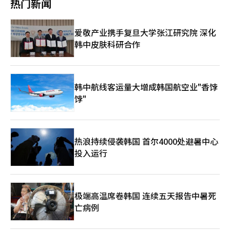
热门新闻
与现代更新共存的空间。新世界百货的竞争力来自于商品组合能
下消费融合活跃。无印良品还在加强产品组合，推出更多功能性户
以轻易复制的。这是曾经主导一个时代的流通平台积累的资产。挑
力。在奢侈品牌引进竞争中表现出色，并在食品馆和美食内容的强
外服装，以“性价比时尚”策略吸引年轻消费者。无印良品的发言
战也不少。与在线平台的价格竞争持续，人工成本和物流成本的压
化上投入了大量精力。百货店的食品馆不再是简单的购物空间，而
人表示：“第三家门店的开业标志着我们在上海主要商圈的线下扩
力也在增加。大型店铺的运营成本结构性较高。年轻消费者要求更
爱敬产业携手复旦大学张江研究院 深化
是成为“目的地”，这背后是新世界的策划能力。消费者光顾百货
展，这将进一步增加顾客流量。”※ 本报道经人工智能（AI）系统
快、更新、更便捷的体验。如果线下店铺不能成为必去之地，竞争
韩中皮肤科研合作
店的理由从商品购买扩展到体验消费。当然，零售环境变化迅速。
翻译与编辑。
可能会更加艰难。易买得正处于从大型超市运营企业向生活平台企
随着在线购物成为日常，百货店的未来受到质疑。价格比较变得容
业转型的过渡期。需要构建一个不仅仅停留在食品销售，而是连接
易，配送速度加快。仅凭线下店铺的空间和位置已难以吸引顾客。
客户日常消费的结构。店铺不再是简单的商品存放空间，而是品
新世界则通过加强空间竞争力来应对。星野和综合购物中心、奢侈
牌、体验和物流枢纽共同运作的空间。如果说昌东店的时代为韩国
品奥特莱斯的扩展是这一策略的延续。它们不仅是销售空间，更是
韩中航线客运量大增成韩国航空业"香饽
消费者提供了大型超市这一新选择，那么现在的任务就是在数字时
全天候的休闲空间，适合家庭休闲，结合购物、餐饮和文化的场
代重新证明线下流通的存在理由。曾经改变购物风景的易买得，能
饽"
所，以应对消费趋势的变化。数字化转型也是重要任务。加强在线
否改变下一个时代的消费习惯，市场正在关注。※ 本报道经人工
商城和会员数据的利用、定制化营销已成为必需。顾客在移动端查
智能（AI）系统翻译与编辑。
看商品，在店内体验后再在线购买。在渠道界限消失的市场中，设
计整体客户体验的能力成为竞争力的关键。旅游需求的恢复对新世
热浪持续侵袭韩国 首尔4000处避暑中心
界百货也是重要变量。明洞本店和江南店等主要市区店铺与外国游
客密切相关。随着对K-Beauty、时尚和食品的兴趣增加，百货店
投入运行
将成为展示韩国消费文化的窗口。新世界百货在市场上获得高度评
价的原因在于其具备位置、品牌和内容的全面竞争力。高端形象、
核心位置、强大的食品馆竞争力、忠实客户群和内容策划能力难以
复制。与子公司的协同效应也是其优势之一。与时尚、免税店、酒
极端高温席卷韩国 连续五天报告中暑死
店和综合购物中心业务的联动效应也值得期待。但挑战依然存在。
亡病例
由于线下店铺运营的固定成本高，在消费放缓期业绩波动可能加
大。年轻消费者对价格、趣味和新内容敏感。需要缩小店铺间的竞
争力差距，并在与在线平台的竞争中吸引新客户。新世界百货的未