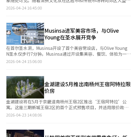
象随处可见。随着消费文化从社区超市和传统市场转向郊区大型商
再选定6个非广域地区城市。这些城市将获得人才培养、研发、投
店，易买得成为这一变革的中心。易买得不仅创造了新的店铺形
2026-04-24 16:45:00
资和创业空间的综合支持。具体措施包括新设创新创业院、扩大深
式，还改变了韩国人的消费习惯和流通格局。易买得的起点可以追
科技创业大学、简化教授和学生创业审批程序（最长6个月缩短至
溯到1993年首尔昌东店的开业。当时，韩国的流通市场以百货商
约2周）、延长创业休假期（3年延长至最多7年）、取消休学限制
店和社区商圈为主。通过大批量采购降低价格，在宽敞的空间内一
等制度放宽。这些地区的创业企业将获得最多3.5亿韩元的商业化
次性购买生活必需品的折扣店模式，最初被视为一种新尝试。然
Musinsa进军美容市场，与Olive
资金支持。地区增长基金计划今年筹集超过4500亿韩元，到2030
而，消费者迅速做出了反应。合理的价格、宽敞的停车空间和一站
Young在圣水展开竞争
年达到2万亿韩元规模。政府还将通过“全民地区商圈”战略，培
式购物体验提供了不同于传统流通方式的便利。易买得的成长背景
育17个全球本地商圈和50个本地主题商圈，并扩大LIPS计划，为
与时代变化密不可分。汽车普及、郊区开发、双职工家庭增加以及
在首尔圣水洞，Musinsa开设了首个美容常设店，与Olive Young
投资企业提供最高5亿韩元的匹配贷款和最高2亿韩元的商业化资
周末家庭消费文化的兴起，推动了大型超市的需求增长。易买得抓
N圣水仅步行7分钟。Musinsa通过开设集美容、餐饮、体验为一体
金。为改善创业生态系统结构，政府将扩大非首都圈风险投资激
住了这一趋势，在全国主要城市扩展店铺，开启了大型超市的时
的“Musinsa Mega Store圣水”，扩大其在线下美容市场的影响
2026-04-24 15:06:00
励，设立初创企业股票交易活跃的冒险资本中介平台，允许退休金
代。1990年代末和2000年代初，易买得成为韩国流通业增长的象
力。Musinsa Mega Store圣水于23日通过媒体参观首次公开，设
和年金进行风险投资，并加强资金支持，包括设立创业热潮基金
征。店铺数量的增加、销售额的增长、自有品牌商品的开发，使大
有地下1层至地上4层共5层。每层设有不同主题区域，如Musinsa
（500亿韩元）和再挑战基金（到2030年1万亿韩元）。通过引入
型超市成为不同于百货商店的大众消费中心。食品、家电、服装和
Girls、Musinsa Young、Musinsa Work & Formal等，并设有鞋
特大特区，政府将为战略产业创业企业提供监管特例，并为大企业
生活用品在一个空间内购买的方式迅速成为日常。易买得的竞争力
类专卖区“Musinsa KICKS”、包袋帽子专卖区“Musinsa Bag &
金湖建设5月推出南杨州王宿阿特拉限
和公共机构与初创企业之间的开放创新项目提供最多3.4亿韩元的
不仅仅在于价格。商品采购能力、物流效率以及大规模店铺运营的
Cap Club”，让顾客从头到脚都能体验Musinsa的产品。 地下1层
价房
支持。政府还计划利用制造现场的数据开发AI解决方案，到2030
经验共同发挥作用。通过大批量采购实现价格竞争力，建立全国物
设有“Musinsa”投币式KTV，供4人同时使用，并配备摄像头可
年应用于1000个工序。政府还将制度化创业失败后的再挑战环
流网络，策划季节性活动，成为与后起之秀拉开差距的因素。易买
录制唱歌画面。这是Musinsa去年7月申请商标后首次在实体店中
金湖建设将在5月于京畿道南杨州王宿2区推出‘王宿阿特拉’公
境，推出“挑战履历书”，扩大对再创业者的支持，并设立青年创
得更像是一个通过运营效率最大化的系统企业，而不仅仅是一个廉
实现，旨在迎合圣水商圈的体验消费趋势。 2层美容区是最引人注
寓。这是三期新城王宿2区的首个正式预售项目，并适用限价政
业挑战学校，以便将失败经验转化为资产。具副总理表示：“创业
价商店。易买得在需要变化时总能推出新策略。一个典型的例子是
目的地方，占地483平方米，入驻了700多个美容品牌。展示架上
策，吸引了寻求合理价格的购房者关注。 ‘王宿阿特拉’位于南
2026-04-23 14:08:06
是就业政策、青年政策，也是地区均衡发展和国家增长战略。我们
仓储型折扣店Traders。以大容量商品、合理价格和宽敞的店铺布
摆满了护肤和美发产品，面膜专柜也占据了一整块区域，迎合了外
杨州王宿2区A-1地块，由7栋楼组成，共812户，楼高地下2层至地
将全力打造一个只要有想法，任何人都可以随时随地创业的环境，
局为特色的Traders吸引了不同于传统大型超市的客户群。被评价
国游客对韩国美容产品的需求。Musinsa在品牌选择上与附近的3
上29层，主打59、74、84平方米的中小户型，南向布局和4Bay设
开启‘全民创业时代’，并将‘全民创业’扩展为‘全民成
为将海外仓储型店铺模式调整为适合韩国消费者的风格。最近，主
家Olive Young店有所区别，设有“仅在Musinsa美容区”销售的
计最大化采光和通风。此前预售中，84平方米户型竞争激烈，达
长’。”※ 本报道经人工智能（AI）系统翻译与编辑。
要店铺表现出较高的吸引力，成为支撑易买得整体业绩的核心之
产品。Musinsa代表表示：“在这里可以看到如中国彩妆品牌
53.4比1，显示出其市场吸引力。 王宿2区是可容纳约1.6万户的新