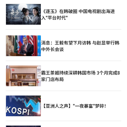
来方向不仅限于百货店运营，而是更接近于城市生活方式平台的扩
《逐玉》在韩破圈 中国电视剧出海进
展。超越商品销售，提供体验，扩展商圈，强化基于数据的服务。
作为韩国首家百货店的继承者，新世界能否继续为国内零售业设定
入"平台时代"
标准，备受市场关注。
消息：王毅有望下月访韩 与赵显举行韩
中外长会谈
霸王茶姬持续深耕韩国市场 3个月完成8
家门店布局
【亚洲人之声】"一夜暴富"梦碎！