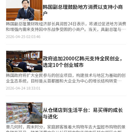
心商圈的首家旗舰店，占地约505平方米，设有200个座位，营业
时间为上午11点至晚上10点。德州牛排以合理价格提供优质牛排
韩国副总理鼓励地方消费以支持小商
为策略，店内设有肉房和专业切肉师，顾客可亲自选择肉类部位和
户
重量。李钟弼，现代绿食餐饮事业部部长表示：“此次开设的德州
牛排首尔旗舰店是我们在首尔核心商圈的首家旗舰店，将借此进一
韩国副总理兼财政经济部长具润哲24日表示，将通过促进地方消费
步提升品牌知名度和现代绿食的餐饮竞争力。”※ 本报道经人工
和增强内需来支持因中东战争受困的小商户。当天，具副总理与中
智能（AI）系统翻译与编辑。
小企业部次官李炳权一同访问了正在仁川富平举行的同行节活动。
2026-04-25 02:03:46
同行节自11日起在全国50个地区展开，旨在促进地方商圈和传统
市场的消费。特别是与仁川市的“富平黑色日”节日结合，推出多
种活动，如为海外游客提供的旅游巴士、富平商圈的联合折扣活动
和文化演出等。具副总理在与富平文化街商会代表会面时表示，富
政府追加2000亿韩元支持全民创业，
平文化街是商户自发整顿摊位并创建“无车街”的成功案例。他强
选定10个创业城市
调，政府将继续通过举办同行节和快速执行高油价补贴等政策，改
善小商户的经营环境。此外，具副总理还参观了活动现场的手工艺
韩国政府将扩大全民参与的创业项目，构建技术与地区为基础的创
品和服装摊位，并购买了商品。他称赞道：“这里的手工艺品和服
业生态系统，目标是从首都圈和大企业为中心的增长结构转变
装质量优良，价格合理，是地方商圈的优势。”他呼吁民众多多参
为“创业中心经济”。财政经济部24日召开会议，宣布了“国家创
2026-04-24 18:33:01
与地方商圈和节日活动，为地方经济注入活力。中小企业部次官李
业时代初创企业热潮方案”。政府指出，当前经济增长的成果集中
炳权表示，4月的同行节与全国50个地方节日联动，旨在振兴地方
在首都圈和大企业，自动化扩散导致结构性就业减少。为此，政府
商圈和促进消费，以帮助因中东战争受困的小商户恢复活力。※
将推动创业扩散战略，将就业模式从“寻找”转变为“创造”。作
本报道经人工智能（AI）系统翻译与编辑。
为计划的一部分，政府将扩大“全民创业”项目，利用追加预算
从仓储店到生活平台：易买得的成长
（约2000亿韩元）在年内推进第二阶段项目，通过地区和区域选
与进化
拔创业者，最终优胜者将获得超过10亿韩元的奖金和后续投资支
持。政府还将在技术为基础的创业城市中选定10个城市，首先指定
曾几何时，周末时分，家庭顾客推着大购物车去大型超市购物的景
KAIST、DGIST、GIST、UNIST所在的4个城市，并在明年上半年