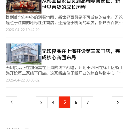
从韩国首家百货到高端零售象征：新
一。No Brand也是易买得创造的标志性品牌。通过减少不必要的
Flower Knows等新入驻品牌。”此外，该区域以红色为主色调，
城，距首尔边界约5公里，靠近王宿1区、达山新城等大型开发区，
世界百货的成长历程
成本，专注于商品本质的自有品牌战略，迎合了高物价时代的消费
与Olive Young的绿色形成视觉对比。 4层是Musinsa首次推出的餐
基础设施共享便利。项目附近将新建9号线延长线和京义中央线的
者。No Brand不仅仅是简单的自有品牌商品，还扩展为独立店铺
饮空间“美食花园”，设有挪威咖啡品牌Fuglen、年糕火锅专卖
946站，方便换乘GTX-B线。入住时可享达山新城的现代奥特莱
提到首尔市中心的消费地图，新世界百货是不可或缺的名字。无论
和生活品牌。在价格敏感度提高的消费市场中成为差异化的武器。
店、披萨和甜点品牌，类似于大型购物中心或百货商店的餐饮区，
斯、易买得等生活设施，周边还有一派邻里公园、达山中央公园、
是位于江南的地标性江南店，还是位于明洞的本店，新世界百货一
然而，流通环境发生了剧变。随着在线购物成为日常，大型超市的
旨在让顾客购物后继续停留。随着Mega Store的开业，Musinsa
南杨州体育文化中心等。 教育和生活设施完善，步行范围内有幼
直是韩国消费文化的中心。它不仅是购物场所，更是潮流的发源地
2026-04-22 19:42:29
辉煌开始动摇。消费者无需开车去店铺，就可以在手机上比较价
加快了美容业务的扩展，预计将在圣水地区与Olive Young展开激
儿园和中小学用地，靠近未来教育空间‘WE梦想公园’。中心商
和生活水平变化的体现。新世界百货的历史与韩国现代零售业的发
格，并在自己方便的时间收到商品。法规环境的变化和强制休业争
烈竞争。Musinsa在今年第一季度成立了美容采购团队，并计划在
圈用地近在咫尺，能共享达山新城的基础设施，预计入住初期生活
展密不可分。新世界的起源与其他零售企业不同。其根源可追溯到
议也对线下大型超市构成了压力。易买得也经历了一段调整期。部
第二季度继续招聘以扩大美容团队。Musinsa代表强调：“我们计
便利。区域内还计划建设人工智能和生物等高科技产业的王宿城市
1930年开业的韩国首家现代化百货店——三越京城店。光复后，经
分店铺的效率化和盈利能力改善工作持续进行，线下为中心的业务
划将圣水打造成无与伦比的时尚与美容中心。” ※ 本报道经人工
高科技产业园，及多项开发利好，如Kakao数据中心、Woori金融
过东和百货的阶段，成为三星集团旗下的新世界百货，随后独立运
无印良品在上海开设第三家门店，完
模式需要调整。此时，内在管理比外形增长更为重要。相反，易买
智能（AI）系统翻译与编辑。
研发中心等。 ※ 本报道经人工智能（AI）系统翻译与编辑。
营，发展至今。韩国百货业的起步和成长过程在这一企业中得以体
成核心商圈布局
得通过扩大业务组合来应对。通过SSG.com加强线上业务，收购
现。在创业初期，三星创始人李秉喆和总裁李明熙是关键人物。在
星巴克韩国，扩大专业店业务，确保快速商务和物流竞争力等，试
三星集团时期，新世界是一个在制造业为主的大企业中测试消费和
无印良品正在加强其在上海的线下战略，计划于24日在徐汇区衡山
图从过去的大型超市公司转变为食品、生活、平台企业。收购星巴
零售可能性的项目。之后，李明熙将新世界发展为独立企业，扩展
路开设第三家线下门店。这家新店位于新开业的综合购物中心“新
克具有象征意义。不仅仅是咖啡连锁店，还意味着获取忠实客户群
到百货、折扣店、时尚、食品和综合购物中心。零售业被视为生活
六百YOUNG”，占地约400平方米，旨在吸引年轻消费者。通过此
和会员数据，符合重视线下空间体验的消费趋势。线上转型也在继
页
2026-04-22 03:03:02
产业的核心，而非制造业的辅助产业。新世界百货在市场上扩大影
次开店，无印良品在上海的核心商圈建立了线下网络，之前已在淮
续。顾客可以在手机应用上购物，在线下店铺体验后再在线购买。
响力的时期，正值消费升级的趋势。随着收入水平提高，消费者不
海路和南京东路开设门店，形成了“金三角”布局。无印良品还计
在流通渠道界限模糊的市场中，重要的是如何精细设计客户接触
一
再仅仅购买必需品，而是追求更好的品牌和服务，以及舒适的空间
划在24日进行“骑行巡游”活动，连接三家门店，以提高品牌知名
点，而不是店铺数量。这也是易买得致力于加强物流、数据和会员
体验。新世界迅速适应这一变化，致力于引进高端品牌和提升店铺
度。29日正式开业时，将推出限量“超级包”促销活动，价值约
的原因。最近的业绩趋势与核心业务竞争力的恢复有关。Traders
上
5
下
3
4
6
7
档次，加强食品馆的竞争力。江南店是一个典型案例。与首尔高速
1500元的商品以299元出售，吸引初期顾客。无印良品的这一举措
的增长势头、成本效率化、主要子公司盈利能力的改善是市场关注
巴士客运站商圈相结合，江南店不仅是一个店铺，更成为全国最高
不仅是为了扩大门店数量，更是为了在全球市场上增强品牌影响
的焦点。仅凭简单的诊断无法解释大型超市的终结，因为线下空间
一
销售额的核心据点。它展示了百货店可以成为地区代表性商圈的中
力。公司在日本和东南亚市场也在进行线下测试，计划在东京和东
仍然具有吸引力和体验消费需求。易买得的资产来自明确的数字和
心。本店同样具有象征意义。位于首尔中区市中心的本店，吸引了
南亚国家扩大品牌入驻。中国市场被视为无印良品全球扩张战略的
经验。全国店铺网络、物流基础设施、商品策划能力、自有品牌竞
页
大量外国游客，成为首尔购物的代表性场所之一。它被评价为传统
关键，因为这里是全球最大的时尚消费市场，趋势变化快，线上线
争力、线下运营经验以及与新世界集团子公司的协同效应，都是难