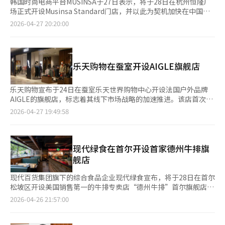
韩国时尚电商平台MUSINSA于27日表示，将于28日在杭州恒隆广
场正式开设Musinsa Standard门店，并以此为契机加快在中国市
场的线下布局。 这是MUSINSA继上海之后在中国拓展的又一重要
2026-04-27 20:20:00
节点，也是其在华开设的第4家门店。公司将新一线城市杭州作为
核心据点，主要看中其发达的科技产业基础以及聚集大量年轻、高
消费力人群的市场特征。此次开店不仅意味着门店规模的进一步扩
展，也被视为将上海已验证的品牌竞争力向其他城市复制、持续拓
乐天购物在蚕室开设AIGLE旗舰店
展韩国时尚本地消费基础的重要举措。 新店位于杭州人流密集的
武林商圈核心区域，入驻总规模约1.2万坪（约4万平方米）、集购
物中心、5栋办公楼及高端酒店于一体的综合体——恒隆广场。
乐天购物宣布于24日在蚕室乐天世界购物中心开设法国户外品牌
MUSINSA方面表示，未来将以该门店为样本，探索适用于中国大
AIGLE的旗舰店，标志着其线下市场战略的加速推进。该店首次在
型商业体的标准化运营模式，并通过强化本地化消费体验与服务品
国内引入了以橡胶为灵感的“橡胶森林”概念，体现了品牌的自然
2026-04-27 19:49:58
质，加快在核心城市的线下扩张步伐。 在空间呈现方面，门店以
环保理念。店内首次展示了2026年春夏新品“Solar Pack”系
视觉内容为核心，强化品牌风格表达。外立面设置宽约7米的数字
列，包含功能性风衣、T恤、裤子以及20多种品牌经典雨靴。为庆
显示屏，并结合模特陈列提升整体辨识度。 公司相关人士表示，
祝开业，凡消费超过50万韩元的顾客将获赠与全球品牌Topology
MUSINSA已通过在上海核心区域的阶段性布局，逐步确立了
合作的限量版包袋。乐天购物自2024年与AIGLE签署代理协议以
现代绿食在首尔开设首家德州牛排旗
Musinsa Standard作为韩国代表性基础休闲品牌的市场定位。杭
来，通过在主要时尚地段开设快闪店，提升了品牌知名度。去年3
舰店
州作为新的区域据点，将成为公司向中国全境拓展的重要测试平
月开设了官方在线商城，今年计划在核心商圈开设大型旗舰店，打
台，并将通过此次开店进一步完善线下运营体系。
造线上线下结合的全渠道网络。下个月将在首尔江南区道山公园附
现代百货集团旗下的综合食品企业现代绿食宣布，将于28日在首尔
近开设新店。乐天购物增长业务部部长李尚勇表示：“我们计划在
松坡区开设美国销售第一的牛排专卖店“德州牛排”首尔旗舰店。
蚕室乐天世界购物中心和道山公园等核心商圈持续扩展AIGLE旗舰
德州牛排品牌始于1993年美国印第安纳州，目前在美国、墨西
2026-04-26 21:57:00
店，并将继续巩固作为全球时尚品牌成功落地的分销平台地
哥、台湾等11个国家拥有800多家门店。现代绿食自2020年在南杨
位。”※ 本报道经人工智能（AI）系统翻译与编辑。
州开设首家店以来，已在韩国运营6家门店。首尔旗舰店是首尔核