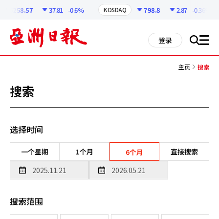
코
인
6258.57
37.81
-0.6%
798.8
2.87
-0.36%
KOSDAQ
정
보
all
登录
搜
men
索
主页
搜索
搜索
选择时间
一个星期
1个月
直接搜索
6个月
搜索范围