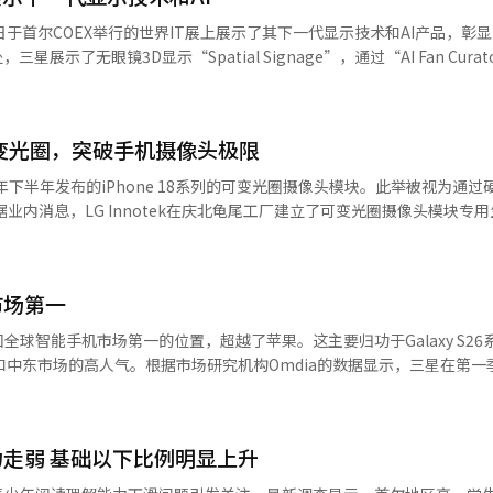
活动。调查本部还查获了他们使用的5部手机，并确认他们以监狱为据点获
24日于首尔COEX举行的世界IT展上展示了其下一代显示技术和AI产品，彰
菲律宾政府协商，对剩余的走私预备物资进行追加起诉。此外，检方将与
展示了无眼镜3D显示“Spatial Signage”，通过“AI Fan Cura
A某及其他三名主犯引渡回国，并由警察总警担任组长的犯罪收益追缴小组
。其独特的“3D Plate”技术让屏幕呈现出深邃的空间感。“Micro 
经人工智能（AI）系统翻译与编辑。
控制RGB微小元件，提供更高质量的色彩和对比度。在移动设备方面，三
中心的体验区，参观者可以体验到2亿像素摄像头和10倍变焦功能，以及“超级
产可变光圈，突破手机摄像头极限
也得到了加强，通过“Photo Assist”可以仅用自然语言生成图像，并
 Live Show”中，展示了照片编辑、通话筛选和隐私功能等AI应用。此外，
于今年下半年发布的iPhone 18系列的可变光圈摄像头模块。此举被视为通
音区和基于“Android XR”的“Galaxy XR”体验空间，提供沉浸式内容体
业内消息，LG Innotek在庆北龟尾工厂建立了可变光圈摄像头模块专
让用户在智能手机、平板电脑、PC、电视和游戏显示器等设备上享受同一
心部件的中国立讯精密和舜宇光学等公司也已完成生产线设置，预计下月
AI便携式投影仪“The Freestyle+”和电视用AI平台“Vision A
Innotek预计最快将在7月开始供应初期批量，以确保9月发布的iPhone 
style+”提供自动屏幕校正和障碍物规避功能，而“Vision AI Companio
是一种精密光学技术，可根据环境光线自由调节光圈值，优化进入镜头的光
市场第一
不同，可变光圈通过物理开合控制光量。 在明亮环境中，光圈缩小以提高
点，实现清晰画质。尤其是可以在硬件层面实现如单反相机般的自然背景
球智能手机市场第一的位置，超越了苹果。这主要归功于Galaxy S26
内人士认为，LG Innotek的量产将重新点燃智能手机行业的技术竞争
和中东市场的高人气。根据市场研究机构Omdia的数据显示，三星在第一
部分高端Galaxy S27系列中搭载可变光圈。2018年，三星曾在Galax
20%。Galaxy S26系列的强劲预售表现和稳定的销售推动了这一成绩。
效率问题，次年发布的产品中未包含该技术。 LG Innotek通过建立
y S系列历史新高，全球预售量比前代S25增加了10%以上。去年，三星在年
机市场。随着部件超薄化和工艺改进的飞跃性发展，LG Innotek希望
位居第一，三星以19%位居第二，这是自2011年以来的首次逆转。Galax
块技术实力。 尤其是可变光圈的平均销售价格高于传统摄像头模块，预计
走弱 基础以下比例明显上升
析认为，年轻消费者和海外市场的积极反应是三星超越苹果的关键。基于Go
自今年第三季度起，光学解决方案业务部门的业绩改善将加速，市场对其重返年
laxy AI翻译、实时通话录音摘要等功能吸引了MZ世代用户。这种消费者反