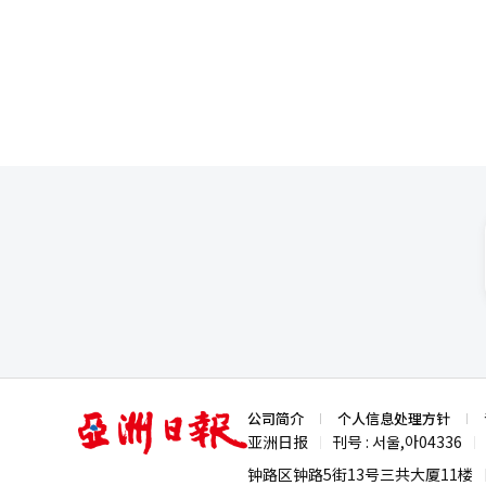
机型售价上涨10万至20万韩元
础设施竞争改变了内存供应结构
将发布的新产品价格上涨也在所难免
代，IT市场的新价格公式正在形
2900美元（约433万韩元）之间，远
本报道经人工智能（AI）系统翻
亚
公司简介
个人信息处理方针
洲
亚洲日报
刊号 : 서울,아04336
|
|
日
报
钟路区钟路5街13号三共大厦11楼