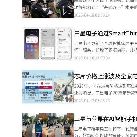
随着数字化环境加速渗透，韩国
万亿韩元的期望也在升温。如果市场
外市场同样明显。Galaxy S
理解能力处于“基础以下”水平的比例在
示：“在智能手机行业面临硬件
和小米。专家指出，海外市场的销
全市约10万名中小学生开展阅读
2026-04-18 01:33:24
Innotek积累的精密光学解决
中，S26 Ultra在相机、电池
13.8%，同比上升6.8个百分点
色（粉金色）是年轻人喜爱的因素
42.3%，同比下降9.8个百分
这种结构能阻挡侧视角度，苹果
三星电子通过SmartTh
平”为18.5%，上升3.5个
显优于中国手机。三星最近通知供应
习，但当前中学阶段已有相当比例学生未达这一标准。 分析认为，中
三星电子更新了全球智能家居平台S
表现的信心。一位业内人士表示：
方面，课程难度提升，对阅读能
怀”服务，新增了多项功能，并将Sma
随着AI优化手机的认知逐渐确立，
研究显示，学生在进入初中后媒
握家庭动态。通过家庭关怀，用
2026-04-16 18:00:00
与编辑。
非进行系统性阅读，导致理解能力弱化。 值得注意的是，韩国在中学及高中阶段仍缺乏系统性
功能“Care on call”
干预机制。除首尔外，多数地区测
功能适用于搭载One UI 8.5
覆盖面有限。同时，相关政策推进仍受到预算等因素制约。 业内
芯片价格上涨波及全家
空调、空气净化器、除湿机和加
学段的阅读能力评估与支持体系
制设备。2026年款机器人吸尘器“B
2026年，内存芯片价格达到历
学习，也可能对团队合作及社会
象，将发送通知并提供巡逻按钮
业内消息，三星电子2026年新
要性进一步凸显，相关制度建设
些功能需要用户提前授权监护人远程控
元。全球PC和笔记本制造商如戴
2026-04-13 03:03:23
合到Galaxy的“Now Br
价格上涨的原因在于PC和笔记本
将在2024年后发布的电视和202
映在终端价格上。IDC等机构预测
Brief”界面将自动显示。三星电
三星与苹果在AI智能手
大。智能手机已经是价格上涨的“先
利，还帮助用户安心照顾家人。我们
韩元，出厂价定为254万韩元。
三星电子和苹果正在将下一代智能
涨，IT和家电企业的整体部件成
为，超越硬件性能的竞争，AI如何