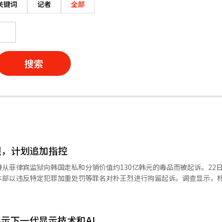
关键词
记者
全部
搜索
烈，计划追加指控
从菲律宾监狱向韩国走私和分销价值约130亿韩元的毒品而被起诉。22
本部以违反特定犯罪加重处罚等罪名对朴王烈进行拘留起诉。调查显示，
7克冰毒，并于2024年6月与侄子A某合谋从菲律宾走私约1482.7克冰毒
在国内，他通过“投放法”进行毒品分销，即将毒品藏在特定地点，然后将
釜山、大邱等大城市设有据点管理毒品。特别是在仁川等地，他通过代理
展示下一代显示技术和AI
大麻。调查本部通过菲律宾的现场调查发现，朴王烈一伙在菲律宾监狱内自