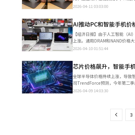
分家电和电视产品的价格。尤其
中，采用了结合Bixby、Google
2026-04-11 03:03:00
2026年款电视时，尽管面临内
18中，搭载大幅增强个性化功能的“
涨，通过营销和促销展开竞争。相反
个AI的策略。其特点在于打破单一
韩元，55至65英寸型号较去年
AI推动PC和智能手机
和自动化，Gemini在搜索和外
（TCL、海信）的攻势。然而，
这是一种通过角色分化提高效率的
【经济日报】由于人工智能（AI
内预计2027年后“持续降价将
功能，意在同时确保隐私保护和响应
上涨。通用DRAM和NAND价格
的需求推动了半导体的发展，但
合用户日程、信息、邮件等个人数
件→成品”。根据市场研究公司Tren
2026-04-10 01:51:44
何，短期内消费者可能不得不先
和云AI，力求同时确保准确性和扩
通用DRAM合同价格较上季度上
存在差异。三星通过组合多种AI
是结构变化。AI服务器用高带宽
助理”统一用户体验。业内分析
芯片价格飙升，智能手
是简单的经济复苏，而是生产分配
向AI主导的使用体验。随着AI
发生了变化。过去PC和智能手机
全球半导体价格持续上涨，导致
面”演变。预计以Galaxy S2
设施扩张竞争加剧，内存制造商将
司TrendForce预测，今年
在的智能手机竞争已不再是性能之
消费产品价格上涨”的连锁效应。
上涨超过20%。消费级D램供应
2026-04-09 14:03:30
页
可能由此决定。”※ 本报道经人
100万韩元，三星电子也提高了G
DDR5的供应，导致消费级D램供
提高价格或已宣布涨价。这不仅是
95%。TrendForce指出
一
决定方式正在改变，供应瓶颈成
智能手机、平板电脑、笔记本等产
负担加重。这种趋势也扩展到智
上
3
起全面上调笔记本和平板产品价格。Gal
时受到影响，IT设备整体价格上
近90万韩元，售价达583万韩元。Gala
续，内存价格上涨压力就难以缓解
元。4月1日，部分智能手机的官方售价也上调
扩产和技术转型可能会扩大供应。