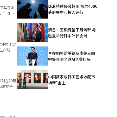
得了数十
热浪持续侵袭韩国 首尔4000
显了其在未
跨国犯罪特
处避暑中心投入运行
tor”引导
将追踪并
RGB”显
星推出了
消息：王毅有望下月访韩 与
稳定”功能
赵显举行韩中外长会谈
在LED墙
三星还展示
过硬件技术突
验。在娱乐领
用生产线，
李在明将访美德及南美三国
游戏，展示
开始交付相
密集会晤全球AI企业巨头
I
18系列的
n”则支持实
量。与以往
分辨率；在
中国藏家成韩国艺术收藏市
虚化效果，
系列在20至
场新"金主"
。三星电子
季度的全球
y S9中尝
预售在7天
领先的量产
出货量上被
通过先发量
y凭借AI
将大幅改善
ogle
营业利润1
应在欧洲等海