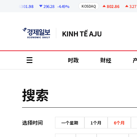
코
인
6301.98
296.28
-4.49%
802.86
3.27
+
PI
KOSDAQ
정
보
时政
财经
all
menu
搜索
选择时间
一个星期
1个月
6个月