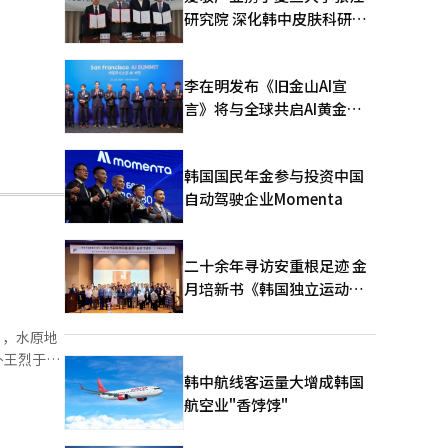
研究院 深化韩中皮肤科研合
作
李在明发布《旧金山AI宣
言》将与全球共启AI黄金时
代
韩国国民年金参与投资中国
自动驾驶企业Momenta
二十余年寻访安重根足迹 金
月培新书《韩国独立运动圣
地：向旅顺口追问历史》出
版
日，水原地
朴王烈于
。此外，他
韩中航线客运量大增成韩国
坐标发送给
航空业"香饽饽"
人交易了
由使用手