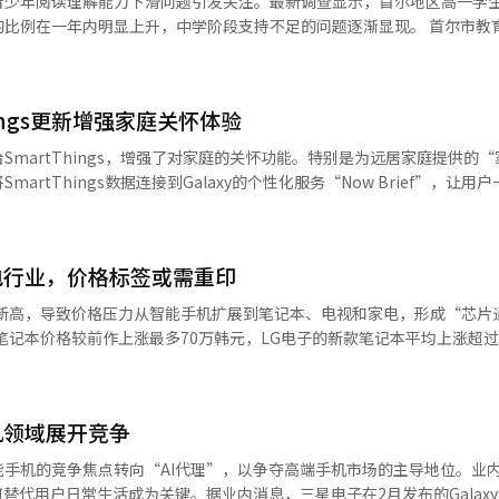
青少年阅读理解能力下滑问题引发关注。最新调查显示，首尔地区高一学
预期实现，LG Innotek将时隔四年再次达到1万亿韩元的营业利润。 
26系列在第一季度的欧洲市场份额为33%，中东和非洲市场份额为24%，均
一年内明显上升，中学阶段支持不足的问题逐渐显现。 首尔市教育厅近日对
瓶颈的情况下，可变光圈将成为刺激设备更换需求的关键因素。”他还评价
售表现与国内相似，尤其是Ultra型号的差异化性能。欧洲七国消费者联
理解及数理能力测试。结果显示，高一学生中，“低于基础水平（1级）
方案能力将成为最大化盈利的基础。”※ 本报道经人工智能（AI）系统翻译
和显示屏方面排名第一，预售中70%以上集中在Ultra型号。51小时的电池
，“基础水平（2级）”为16.2%，上升3.2个百分点；“优秀水平（4级）
。20至30岁人群重视隐私，欧洲消费者也对三星显示器独特的像素结构
点。初二学生亦呈类似趋势，“低于基础水平”为6.9%，同比增加1个百分
无法通过软件更新应对这一差异化特点。此外，合理的价格定位也让三星
ings更新增强家庭关怀体验
百分点。教育部门普遍认为，学生至少应达到“平均水平（3级）”，方能顺利
商，将4月的Galaxy S26系列生产计划从240万台提高到300万台，
学阶段已成为阅读理解能力下滑的关键节点。一
martThings，增强了对家庭的关怀功能。特别是为远居家庭提供的“
“在苹果iPhone缺乏创新、市场停滞的情况下，中国手机无法匹敌三星
力要求显著提高；另一方面，智能手机使用时间增加，持续挤压学生阅读
rtThings数据连接到Galaxy的个性化服务“Now Brief”，让用
预计这将对Galaxy整体销售产生积极影响。”※ 本报道经人工智能（A
体使用时长明显上升，不少学生更倾向于通过短视频或人工智能获取碎片
户可以从连接的家电和移动设备中获取活动通知、用药和就诊提醒、位置
的阅读理解能力评估与
在拨打电话前显示家庭成员的活动信息，如首次活动时间、最近活动时间、步数和
评主要集中在小学阶段；即便在首尔，中学与高中参与率也仅为36.4%和2
及以上版本的Galaxy智能手机，但不支持网络电话。此外，用户可以实时监控
人士指出，应借鉴海外经验，在国家层面构建覆盖全
电行业，价格标签或需重印
湿器等设备，若温湿度、空气质量或使用模式异常，将立即通知监护人，
，并将中学阶段作为重点干预窗口。若未能在该阶段提升至基本水平，不
espoke AI Steam Ultra”结合了“安心巡逻”功能，若长时间未检
史新高，导致价格压力从智能手机扩展到笔记本、电视和家电，形成“芯片
交往产生长期影响。在人工智能加速普及的背景下，阅读理解能力作为基
。机器人吸尘器的摄像头可寻找倒地人员，并通过扬声器和麦克风进行双
款笔记本价格较前作上涨最多70万韩元，LG电子的新款笔记本平均上涨超过
的紧迫性持续上升。
制权限，并在SmartThings中注册相关设备。三星还将SmartThin
尔、惠普、联想等计划在2026年中期后将笔记本和台式机出厂价提高15%
ief”中，提供家庭设备状态、能耗、睡眠状态、门锁和安全模式等重要数据的简
的BOM（物料清单）中，内存的比例从15%上升到30%以上，内存价格
1年后发布的Family Hub冰箱中逐步应用，用户靠近电视或打开冰箱门时，
，2026年PC的平均销售价格可能上涨8%至17%，内存对笔记本和台式
子AI平台中心SmartThings团队负责人郑在渊表示：“三星的AI技术不
机领域展开竞争
行者”。三星电子的Galaxy S26系列中，1TB超大容量型号较前作上
将通过SmartThings持续扩展差异化的关怀服务。”
这种“芯片通胀”迅速蔓延至电视和家电。内存、微控制器、面板和传感
手机的竞争焦点转向“AI代理”，以争夺高端手机市场的主导地位。业
本可能上涨50%以上。LG电子等公司正在正式考虑在2026年第一和第二
替代用户日常生活成为关键。据业内消息，三星电子在2月发布的Galaxy 