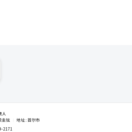
。下半年即
价格的时
韩元）至
将上涨。※
责人
梁圭铉
地址 : 首尔市
|
-2171