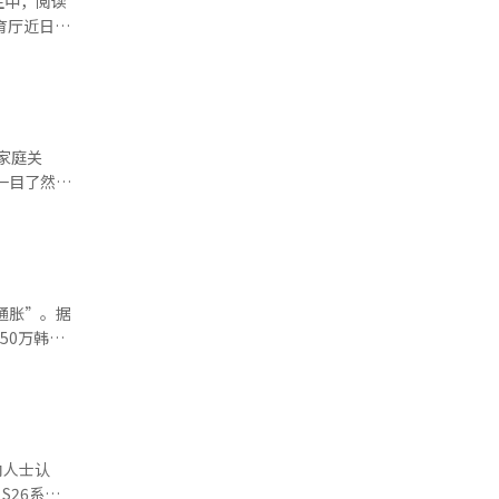
生中，阅读
业内人士表
超过了苹果
称：“LG
盟的评估
”占
与编辑。
续航和稀有颜
”降至
给予好评，
点，“基础水
在性能上明
跟进课堂学
显示出对销售
家庭关
的性能。
时间。相关
户一目了然掌
I）系统翻译
化信息，而
信息等。新
天气等。此
2.3%，
远居家庭的
并可远程控
仅影响学科
测到活动迹
通胀”。据
础能力的重
向对话。这
50万韩
gs信息整
至30%。
报。此功能
上涨直接反
“Now
机的影响最
仅提供便
涨超过40万
器价格齐
内人士认
季度提高部
S26系列