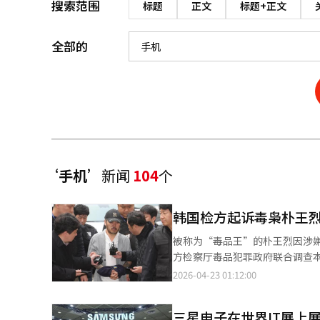
搜索范围
标题
正文
标题+正文
全部的
‘手机’
新闻
104
个
韩国检方起诉毒枭朴王
被称为“毒品王”的朴王烈因涉嫌
方检察厅毒品犯罪政府联合调查
2020年从菲律宾和墨西哥进口31
2026-04-23 01:12:00
还从南非走私了3079克冰毒。
买家，以逃避调查。他在首尔、
三星电子在世界IT展上
1575颗摇头丸、可卡因和合成