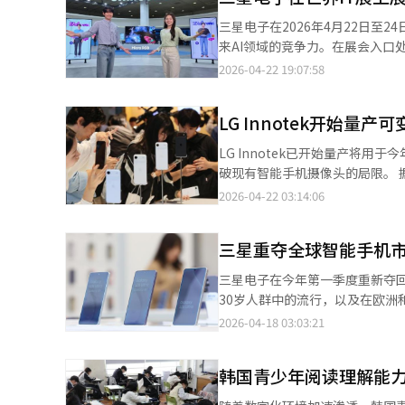
机，指挥国内组织成员进行犯罪
三星电子在2026年4月22日至
亿韩元的犯罪收益。检方计划与
来AI领域的竞争力。在展会入口处，三星
别应对工作组合作，将共犯侄子
参观者，提供无需额外设备的立体感受
2026-04-22 19:07:58
追回隐藏的犯罪收益。※ 本报道
示技术也被重点展示，通过精细
以“Galaxy S26系列”为
LG Innotek开始量
带来的无抖动视频拍摄。AI功能体验
上展示结果。在“Galaxy AI
LG Innotek已开始量产将用
了“Galaxy Buds4系列”听
破现有智能手机摄像头的局限。 据
域，三星运营了“跨平台区”，
并已做好量产准备。负责供应核
2026-04-22 03:14:06
其生态系统的竞争力。同时，三星还推出了
关部件。 随着供应链的稳定，LG 
Companion”。“The Free
稳定部件供应。 可变光圈技术
时信息提供功能。
三星重夺全球智能手机
通过软件调整固定光圈值的方式
昏暗环境中，光圈扩大以减少噪
三星电子在今年第一季度重新夺回全
被视为智能手机的核心竞争力。 业
30岁人群中的流行，以及在欧洲
也在加紧开发技术，计划在明年推出的
市场份额达到22%，超过了苹果的
2026-04-18 03:03:21
试可变光圈，但因部件小型化和生产
内达到135万台，创下Galax
体系，计划最大化抢占下一代智能手
苹果超越，苹果以20%的市场份额
产在全球市场上证明其摄像头模
韩国青少年阅读理解能力
功能和时尚设计重新崛起。业内分
LG Innotek的盈利能力。
Gemini的设备内AI功能、Ga