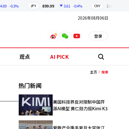
89
-0.3%
899.99
3.61
-0.4%
210.33
0.6
JPY
CNY
2026年08月06日
登录
weibo
weixin
youtube
观点
AI PICK
搜
索
主页
搜索
热门新闻
美国科技界反对限制中国开
源AI模型 黄仁勋力挺Kimi K3
爱敬产业携手复旦大学张江