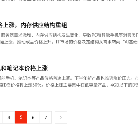
在电视市场，芯片通胀与价格策略交织，导致两家公司的策略不同。三星
 Gemini和Perplexity的“多AI代理”结构，而苹果计划在今年下半年推出的
存等部件价格上涨的成本压力，但其高端8K和AI电视系列基本保持价格不变
下一代Siri”。三星将Galaxy S26定义为“AI代理智能手机”，强调
，LG电子将2026年款OLED电视（G6）系列的价格较前作G5降低30万
AI结构，按功能特化AI并行布置，用户可根据需求选择使用。Bixby擅
下降30万至100万韩元。这种降价和价格冻结策略被认为是为了抵御中国低
价格上涨，内存供应结构重组
部服务连接方面有优势，Perplexity则在信息搜索和整理上表现突出。业
尽管有这些促销和价格调整，电视内外的半导体、传感器、内存和面板价
策略。部分型号扩大了设备内AI处理比例，即使无网络连接也能执行一定
）服务器需求激增，内存供应结构发生变化，导致PC和智能手机等消费类I
变得困难，某个时点价格可能再次上调”。一位业内人士表示，“AI服务器
速度。相反，苹果选择了“单一AI高端化”策略。iPhone 18中的下一代
大幅上涨，推动成品价格上升，IT市场的价格决定结构从需求转向“AI基
其成本转嫁到笔记本、电视和家电上，最终成为普通家庭的负担。无论内
据，自动执行任务，进化为“个人助理型AI”。业内认为，苹果通过结合
dForce和Counterpoint Research的数据，今年第一季度内存价
承受这些成本。”
展性，特别是构建与Mac、iPad等设备联动的“生态系统型AI”。两家
涨了90%以上，NAND闪存预计也将上涨约60%。表面上看是组件价格上
的“多代理平台”强调开放性和选择性，而苹果则通过高端化单一AI的“
内存（HBM）和大容量产品生产增加，导致消费类内存供应减少。这种供
称，这种变化正在改变智能手机竞争的本质，从以摄像头、显示屏为中心
机和笔记本价格上涨
结构变化引起的供应因素推动价格上涨的典型现象。这种变化表明IT产
代理替代应用程序执行复杂任务，智能手机正从“应用程序中心设备”向“A
是内存需求的中心，现在AI服务器已成为核心需求。特别是以英伟达为中心
智能手机、笔记本等产品价格普遍上调。下半年新产品也难逃涨价压力。
6和iPhone 18为起点，高端智能手机市场竞争将转向AI平台。一位业内人士
生产能力集中在利润更高的服务器产品上。结果是“AI内存扩大→通用
第二季度D램价格将上涨50%。价格上涨主要集中在低容量产品，4GB以下的D
争，而是谁能替用户完成更多任务的竞争。多代理还是整合型AI，未来
成品市场已经开始价格传导。LG电子将部分笔记本“Gram”型号的价
短缺是主要原因。由于AI服务器需求激增，半导体公司专注于高带宽内存
工智能（AI）系统翻译与编辑。
alaxy Book和平板电脑的价格。全球市场上，华硕、惠普、戴尔等主要
应减少，价格上涨。TrendForce表示，一季度通用D램价格较上季度上涨
“一次性涨价”，而是组件价格上涨在成品价格中结构性转移的信号。I
，主要内存厂商持续停止生产DDR4以下的旧产品，供应紧张导致D램价格大幅上
为价格决定因素，即使需求疲软，成本上涨也会导致价格上涨，消费者感
品价格面临上涨压力。D램等内存占智能手机制造成本的约20%。三星电
能手机。三星电子提高了部分旗舰型号的价格，内存、显示屏、AP等关键
5
下
4
6
7
axy Book 6在发布一周内涨价17万至88万韩元，Galaxy Book 6 Ul
涨压力加大。未来的关键是AI需求的持续性。业内人士认为，只要AI服务
xy Tab S10、S11系列涨价约15万韩元，Galaxy Tab Fan Editio
。预计到年底PC平均价格可能再上涨20%以上。然而，从长期来看，内
一
。Galaxy S25 Edge、Galaxy Z Flip 7、Galaxy Z Fold 7
最终，价格走势将由“AI投资速度”和“内存供应扩大时间点”的平衡决