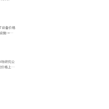
电子在推出
iPhone
或小幅上
同时利用多
至300万
长设备控制
价品牌
内评价称，
格上涨，业
程度的AI
T设备价格
和数据中心
Siri将整
础设施→组
存价格如
设备内AI
格大幅上涨。
公司方向性
涨，但背后
整合型个人
应再分配不
的差异化转
业的优先级
I中心界
的AI基础
市场研究公
表示：“现
内存缩小→
램价格上月
平台主导权
格提高了
和大容量
制造商也在
90%至
T设备价格
涨。因此，
受到的价格
子自7日
组件价格同
tra涨价
器投资继
n涨价约8万韩
存厂商的
等去年发布的
定。AI基