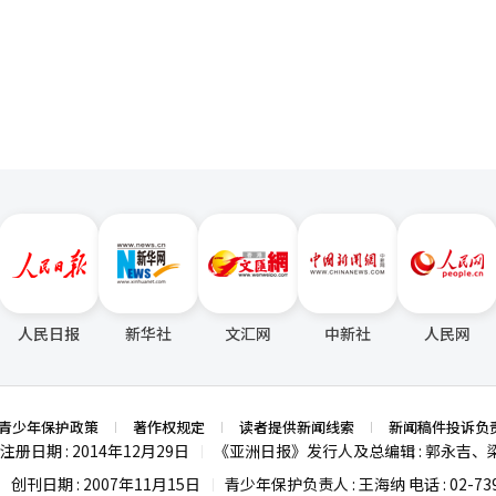
。发布数月后上调售价的情况十分罕见，主要是因为核心部件采购成本增加
页
，其影响波及到PC和智能手机价格，形成了由数据中心需求决定消费产品
。预计9月首次发布的苹果折叠iPhone价格将在2320美元（约346万
成。※ 本报道经人工智能（AI）系统翻译与编辑。
高于市场预期。预计7月发布的三星Galaxy Z Fold 8和Flip 8价格也
译与编辑。
人民日报
新华社
文汇网
中新社
人民网
青少年保护政策
著作权规定
读者提供新闻线索
新闻稿件投诉负
注册日期 : 2014年12月29日
《亚洲日报》发行人及总编辑 : 郭永吉、
|
创刊日期 : 2007年11月15日
青少年保护负责人 : 王海纳 电话 : 02-739
|
|