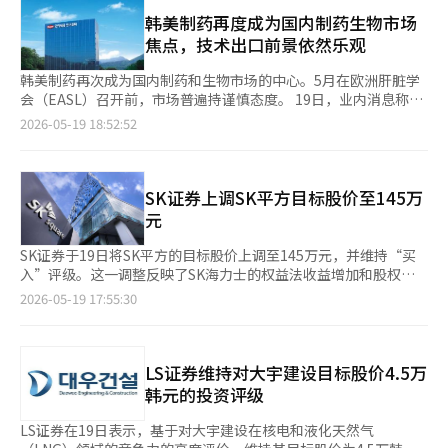
19日开始交易。 凯皮航空工业通过与NH企业收购目的30号的特殊
的市场。 问题在于结果。代表企业流失后的科斯达克剩下了什
债指数（WGBI）以来，约109亿美元的新资金已流入韩国市场。
目的收购公司（SPAC）合并进入科斯达克市场。基准价格为3万
韩美制药再度成为国内制药生物市场
么？虽然上市公司数量超过1800家，但市场质量却在恶化。每股
具副总理表示：“韩国折扣是过去的词汇，而韩国溢价正逐渐成为
3750韩元，面值为500韩元。上市主承销商为NH投资证券。 凯皮
焦点，技术出口前景依然乐观
低于1000韩元的“便士股”泛滥，几乎没有交易的股票、长期亏
新的现实，现在是投资韩国的黄金时期。” 政府还表示，将进一
航空工业成立于1990年6月，是一家专注于飞机、航天器及其部件
损企业和主题性企业充斥市场。这引发了对市场变质为短期投机和
步加强以AI和高端产业为中心的成长战略，计划集中培育机器人、
制造的公司。总部位于庆尚南道金海市真礼面，主要业务为航空器
韩美制药再次成为国内制药和生物市场的中心。5月在欧洲肝脏学
主题循环舞台的批评。龙头股的流失导致ETF资金和机构供需减
汽车、船舶等七大物理AI领域，以及石墨烯、超导体、小型模块核
和航天防务结构件的制造。员工人数为454人。 公司代表为金钟判
会（EASL）召开前，市场普遍持谨慎态度。 19日，业内消息称，
弱，交易额和市场信任也随之动摇。最终，市场只剩下波动性。科
电（SMR）等15个超创新经济项目。 外汇和资本市场改革也将持
和尹承旭。主要股东为尹基亨（16.26%）及其他14人
韩美制药在欧洲肝脏学会上，全球制药公司MSD未公开MASH（代
2026-05-19 18:52:52
斯皮在过去一年中上涨超过三倍，而科斯达克仍未突破1100点，
续推进，政府表示将通过外汇市场24小时开放、建立离岸韩元结算
（51.49%）。 凯皮航空工业与大韩航空、韩国航空宇宙工业
谢异常相关脂肪肝炎）临床二期数据，导致市场期待感有所减弱。
这便是结果。 在低迷的科斯达克中，曾经也有过“花样年华”。
系统、简化账户开设和结算程序等措施，提高外国投资者的市场可
（KAI）及全球航空制造商等国内外客户合作，建立了全球供应
一些证券公司甚至将韩美制药从生物行业的首选股中剔除。 然
1999年至2000年间的互联网泡沫时期，科斯达克中聚集了众多优
及性。 与会者对韩国经济的成长故事给予高度评价，称其为“非
链。 去年，凯皮航空工业的合并财务报表显示，营业收入为539亿
而，市场反应比预期平静。业内人士指出，“MSD可能正在重新设
秀企业。Daum通讯、Auction、汉字与计算机、赛龙科技等企业
常引人入胜的叙述”，并认为韩国经济和资本市场在全球市场中的
800万韩元，营业利润和净利润分别为26亿3900万韩元和15亿
计最佳临床战略”。通常，全球大型制药公司在进入大规模后期临
SK证券上调SK平方目标股价至145万
不仅在科斯达克中表现出色，更是韩国创新的代表。这些企业的股
地位显著提升。※ 本报道经人工智能（AI）系统翻译与编辑。
5500万韩元。※ 本报道经人工智能（AI）系统翻译与编辑。
床之前，会反复进行数据分析和患者群体重设。如果在这一过程中
元
价比大企业更为火热，成为投资者的首选。科斯达克热潮的巅峰出
得出比预期更优的疗效或差异化战略，可能会出现超出市场预期
现在2000年3月10日，当天科斯达克指数一度达到2925.20点。 为
的“惊喜”。实际上，近期全球MASH治疗市场竞争激烈，安全
SK证券于19日将SK平方的目标股价上调至145万元，并维持“买
了重现科斯达克的辉煌，政府提出了多项对策，包括淘汰便士股和
性、用药便利性和联合用药可能性等因素成为关键变量。 此外，
入”评级。这一调整反映了SK海力士的权益法收益增加和股权价
引入升降级制度。市场信任需要清理不良企业这一点没有异议。过
韩美制药提出的“年内至少一项技术转让”指导仍然有效。尽管上
值上升的可能性。 SK证券研究员崔官顺表示：“SK平方第一季度
多的僵尸企业确实在降低市场整体的信任度。 问题在于，仅靠这
2026-05-19 17:55:30
半年没有明显成果，但分析认为这并不意味着期待的消失。相反，
的合并营业利润达到8.3万亿韩元，创下季度历史新高。”他指
些措施是否足以恢复科斯达克的竞争力。目前，科斯达克的危机并
全球制药公司的许可需求往往集中在下半年，因此到年底，韩美制
出，“这主要得益于SK海力士的权益法收益增加。” 他进一步分
非仅仅因为不良企业的存在。更根本的问题在于打破“成功的企业
药的价值可能会被重新评估。 目前，最受关注的候选药物是肌肉
析称：“去年SK海力士的净利润为42.9万亿韩元，预计今年将扩大
最终都会转向科斯皮”的结构。科斯达克虽然能够培育成长企业，
增长剂“HM1732”。该管线目前处于临床一期阶段，但与老龄化
至205万亿韩元，这将推动SK平方的合并业绩改善。” 崔研究员还
LS证券维持对大宇建设目标股价4.5万
但市场的收益却被科斯皮所占有，这样的结构使得科斯达克难以持
和肥胖治疗药物的扩散趋势相结合，引起了广泛关注。近期，全球
关注到SK海力士与SK平方之间的高股价关联性。他表示：“目前
续。龙头股的流失导致ETF资金和机构供需减弱，市场整体的交易
韩元的投资评级
制药行业在GLP-1类肥胖治疗药物使用后出现的肌肉流失副作用补
SK平方股权价值的98.6%来自SK海力士。”他评价道：“SK平方
额和信任度也随之下降。最终，剩下的只有波动性较大的中小型主
救药物的竞争愈发激烈。艾尔建和诺和诺德等全球企业积极探索相
的52周贝塔值高于SK海力士，因此在SK海力士股价上涨期间，SK
题股。 全球流动性环境的变化也值得关注。目前，全球资金集中
LS证券在19日表示，基于对大宇建设在核电和液化天然气
关技术，韩美制药也被视为潜在的技术出口候选者。 三重作用
平方的股价涨幅相对更大。” 此外，他指出：“随着SK海力士市