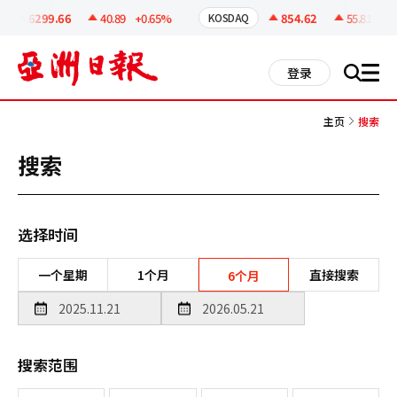
코
인
6299.66
40.89
+0.65%
854.62
55.81
+6.9
KOSDAQ
정
보
all
登录
搜
men
索
主页
搜索
搜索
选择时间
一个星期
1个月
直接搜索
6个月
搜索范围