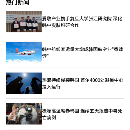
约为8.1倍，较历史平均水平并不算高，企业盈利动能也在改善。
热门新闻
国：4月未决房屋销售※ 本报道经人工智能（AI）系统翻译与编
源，下一Era能源股价上涨9.4%，而下一Era能源则下跌4.6%。瑞
本三大重工业公司的市值总和增长超过14倍，远超同期净利润增长
实际上，韩国综合股价指数12个月前瞻盈利增长率从4月的197%
辑。
基诺因皮肤癌治疗药物临床结果未达预期，股价下跌9.8%。 本周
的五倍。 资金流入的背景还包括收益结构的变化。长期以来，日
扩大至5月的214%。 本周即将举行的主要事件也将影响股市的方
市场的关注点集中在英伟达的财报上。由于与人工智能相关的股票
本防务产业被视为“无利可图的业务”。然而，从2023财年开
向。5月19日至20日举行的谷歌年度开发者大会（I/O 2026）和5
爱敬产业携手复旦大学张江研究院 深化
近期主导了市场的上涨，英伟达的业绩和指引被视为判断科技股反
始，防卫省将防务设备采购商的预期营业利润率提高至约8%至最
月21日即将公布的英伟达业绩都是重要的事件。如果人工智能投资
韩中皮肤科研合作
弹的关键变量。同时，沃尔玛等主要零售商的业绩也将成为观察美
高15%。这使得将物价和质量改善成本反映在价格中变得更加容
扩大的预期再次被强调，近期调整的半导体股投资情绪也可能迅速
国消费趋势的重要依据，尤其是在高油价和物价压力的背景下。※
易。川崎重工预计，按照新条件签署的合同到2026财年将增加约
恢复。 Daol投资证券研究员金志贤表示：“尽管近期技术股出现
本报道经人工智能（AI）系统翻译与编辑。
90%，盈利能力的改善将正式启动。 市场对行业重组的期待也在
获利回吐，但行业轮动的现象是积极的。”他分析：“尽管美伊谈
增加。日本没有像美国洛克希德·马丁那样专注于防务的全球性大
判的不确定性和利率压力依然存在，但市场仍然关注业绩和人工智
企业。根据SIPRI的数据，洛克希德·马丁的防务收入占比高达
韩中航线客运量大增成韩国航空业"香饽
能的增长潜力。” LS证券研究员成汉英表示：“包括奥本海默和
90%，而三菱重工则不足20%。防务部门在大企业中分散，容易
饽"
瑞银在内的全球投资机构也认为人工智能半导体的长期增长潜力依
在投资和人力资源分配中处于劣势。政府内部也有声音呼吁打破这
然存在。”他补充道：“短期内，需要在投资组合中同时配置公用
种局面。前防卫大臣滨田靖一领导的研究会建议到2025年底将航
事业、通信和制药等防御性行业。” 证券界虽然承认短期急剧上
空器、无人机和导弹领域从民营企业中分离并整合。市场期待的是
涨带来的波动性加大，但仍建议在调整时采取分批买入策略，而不
能够将分散的防务能力整合起来，形成具备质量、盈利能力和规模
是减少主导股的比重。尤其是半导体行业，供应瓶颈的担忧反而可
热浪持续侵袭韩国 首尔4000处避暑中心
的“防务行业丰田”式的代表企业。 传统防务行业之外的变化也
能增强价格谈判能力，因此中长期业绩改善的趋势依然有效。※
投入运行
开始出现。日经新闻报道称，日本无人机初创公司Terra Drone在
本报道经人工智能（AI）系统翻译与编辑。
4月公开了追击和拦截俄罗斯自杀式无人机“沙赫德”的视频。该
公司的“Terra A1”每架成本低于50万日元（约473万元），远低
于每发需数千万至数亿日元的传统拦截导弹。防卫装备厅上个月召
集了约100家与防务关系不大的初创企业和风险投资公司，宣布缩
极端高温席卷韩国 连续五天报告中暑死
短采购程序的“快速通道采购”制度，原本需要一年以上的时间。
亡病例
防务的重心开始从“重型”制造业扩展到无人机、人工智能和机器
人企业。 当然，股价上涨和制度变化并不一定会立即转化为产业