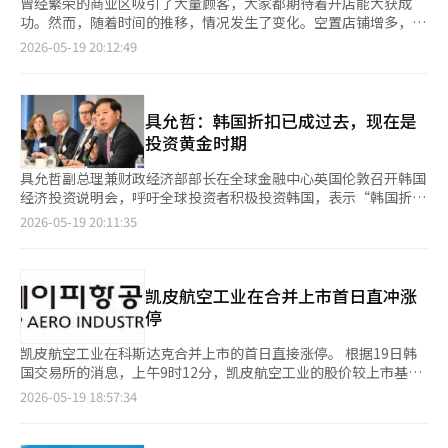
曾经繁荣的商业区吸引了大量顾客，大家都期待着开店能大获成
功。然而，随着时间的推移，情况发生了变化。空置店铺增多，街
道上只剩下招牌的店铺开始出现。许多餐馆整天无人光顾，只有苍
2026-05-19 20:12:49
蝇在飞舞。即便是生意最好的鱼店老板也下定决心：“再待在这个
商业区，我也会破产。”他计划将店铺搬到人流量更大的邻近核心
商业区。商会急忙劝阻：“如果你也离开，我们该怎么办？” 如
今，观察科斯达克市场时，常常会联想到这样的场景。生意尚可
具允哲：韩国折扣已成过去，现在是
的“鱼店”便是阿尔特根（Alteogen）。作为市值接近20万亿韩
投资黄金时期
元的科斯达克代表企业，阿尔特根正式宣布将转板至科斯皮，令整
个科斯达克市场陷入紧张。科斯达克协会和风险企业协会也公开呼
具允哲副总理兼财政经济部部长在全球金融中心英国伦敦召开韩国
吁：“请务必留在科斯达克。”这不仅仅是一个上市市场转移的问
经济投资说明会，呼吁全球投资者积极投资韩国，表示“韩国折扣
题，而是科斯达克最后的招牌可能也会流失的危机感由此而生。
已成过去”。 财政经济部于19日表示，18日（当地时间）在英国
2026-05-19 20:11:35
事实上，这样的情景并非首次。过去，NHN、Kakao、Celltrion
伦敦驻英国大使馆举行了针对全球主要投资机构的“韩国经济投资
等企业纷纷转向科斯皮。此后，POSCO DX、EL&F等代表企业也
说明会”。 此次说明会吸引了包括黑石集团、PIMCO、摩根大通
陆续流失。起初，这被称为“科斯达克企业的成功故事”。然而，
资产管理、富达投资、瑞银资产管理等全球大型资产管理公司，以
随着类似事件的不断重复，市场上开始出现冷嘲热讽。如今，投资
及法国巴黎银行、巴克莱银行、渣打银行等欧洲投资银行的相关人
凯皮航空工业在合并上市首日直冲涨
者普遍认为“成功的企业最终都会转向科斯皮”。科斯达克被视
士参加。 具副总理在说明会上强调：“在AI转型时代，韩国在内存
停
为“科斯皮的二线队”或“二部联赛”的自嘲评价正是由此而来。
半导体、HBM（高带宽内存）、电力半导体和传感器等核心供应
当然，从企业的角度来看，转向科斯皮是一个非常合理的选择。科
链领域拥有世界一流的制造能力，并正在迅速转型为一个将AI应用
凯皮航空工业在科斯达克合并上市的首日直接涨停。 根据19日韩
斯皮的养老金和全球被动资金的可接触性极大，科斯皮200的纳入
于各个行业以提升生产力的国家。” 他还提到：“我们正在推动
国交易所的消息，上午9时12分，凯皮航空工业的股价较上市基准
也能带来供需效应。外国投资者的信任和流动性规模也难以与科斯
企业治理结构改善、加强股东利益保护、引入股息收入分离征税特
价（3万3750韩元）上涨1万100韩元（29.93%），交易价格为4
2026-05-19 18:57:34
达克相比。尤其是在全球资金集中于AI、半导体和超大型成长股的
例等投资者友好的税制改革。” 此外，他指出，自新政府成立以
万3850韩元。股价在开盘后立即达到了涨停幅度。 此前，韩国交
时代，“科斯皮所属”本身就能影响估值。因此，从成长企业的角
来，韩国综合股价指数（KOSPI）已上涨超过170%，韩国股市市
易所于15日批准了凯皮航空工业在科斯达克市场的合并上市，并于
度来看，科斯达克正逐渐变成一个短暂停留的市场，而非长期发展
值排名从全球第13位上升至第7位，并表示自韩国国债纳入全球国