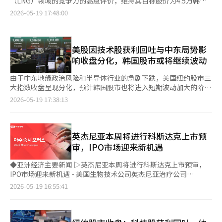
于AI、半导体等少数超大型成长股。外国资金流向科斯皮的大型
（LNG）领域的竞争力的高度评价，维持其目标股价为4.5万韩
剂“HM15275”同样被视为核心管线。目前该候选药物正在进行
值比例的扩大，机构投资者对SK平方的纳入需求也可能增加，这
股，而科斯达克的多数股票则被忽视。在这种情况下，如果全球流
元，并给予“买入”投资评级。 LS证券研究员金世妍表示：“我
2026-05-19 17:48:00
临床二期，预计在肥胖和代谢疾病领域具备竞争力。近期，全球市
也是SK平方相对于SK海力士表现出更高贝塔值的主要原因。” 他
动性开始动荡，首先受到冲击的往往是波动性较大的成长股市场。
们对大宇建设的团队韩国（Team Korea）招标管道进行了长期的
场正迅速向复合机制治疗转变，血糖控制、体重减轻和改善脂肪肝
还表示：“在推进海外存托凭证的过程中，SK平方有可能保持对
美国的英伟达和特斯拉即使成长，也留在纳斯达克，增强了市场本
收入化假设，分别从核电和工厂、建筑部门进行SOTP估值，从而
等多重目标的战略变得尤为重要。业内人士认为，韩美制药积累的
SK海力士20%以上的控股权。”他认为：“如果预计SK海力士的
身的竞争力。然而，韩国的代表性成长企业却转向科斯皮，导致科
确定了目标股价。” 她进一步分析称：“假设团队韩国核电管道
长效平台技术和代谢疾病研究能力在这一领域具有竞争力。 在罕
股价将进一步上涨，那么扩大SK平方的持股比例也是有效的策
斯达克的身份和竞争力都在减弱。成长企业培育的市场未能持续享
的逐步收入化，大宇建设的核电收入峰值预计将在2033年。” 根
美股因技术股获利回吐与中东局势影
见疾病领域，期待感也在持续。先天性高胰岛素血症治疗药物“埃
略。” ※ 本报道经人工智能（AI）系统翻译与编辑。
有其成果。 科斯达克的结构改善已是迫在眉睫的任务。然而，仅
据LS证券的数据显示，第一季度营业利润为2556亿韩元，同比增
响收盘分化，韩国股市或将继续波动
非格鲁卡根”目前处于临床二期阶段。先天性高胰岛素血症患者数
仅清理几个便士股的措施是不够的。如果不能创造出优质企业和长
加68.9%，超出市场预期的1165亿韩元，创下盈利惊喜。 金研究
量较少，但治疗选择有限，被认为是罕见疾病。罕见疾病治疗药物
期投资资金能够持续留存的生态系统，科斯达克将继续沦为“创新
员指出：“由于去年年底的工期延误和未售出房产的减值，反映了
由于中东地缘政治风险和半导体行业的急剧下跌，美国纽约股市三
在临床成功时，通常具有较高的药价和快速的市场进入优势。全球
企业市场”而非“前往科斯皮的短暂停留地”。如果这样，韩国股
业务部门整体的重大损失，因此本季度出现健康的盈利反转是业绩
大指数收盘呈现分化，预计韩国股市也将进入短期波动加大的阶
大型制药公司积极扩展罕见疾病产品组合，因此技术转让的可能性
市将继续重复“八千皮的庆典”和“千科达克的低迷”这一畸形的
惊喜的主要原因。” 她还表示：“虽然一次性收益如结算收益和
段。近期，韩国综合股价指数首次突破8000点后，市场出现了急
2026-05-19 17:38:13
也在不断被提及。 韩美证券研究员金善雅表示：“韩美制药的核
两极化现象。 李在明政府成立已近一年。在此期间，科斯皮已
预定成本调整等因素有所影响，但住宅和工厂部门的余额利润比预
剧上涨的疲惫感，加上美国半导体股的调整和对英伟达业绩的担
心竞争力在于‘持续的管线生产能力’。”金研究员指出：“在国
从“5000皮”突破“八千皮”。然而，科斯达克依然是“千科达
期更快地反转，盈利能力恢复的迹象令人鼓舞，预计全年将继续确
忧，限制了指数的上行空间。 在18日（当地时间），纽约证券交
内制药公司中，能够同时开发多项创新药物候选者的企业较为稀
克”。因此，当前政府实现韩国资本市场活跃化的政策目标达成率
认余额利润并保持良好业绩。” 特别是对团队韩国的招标可能性
易所的道琼斯工业平均指数上涨0.32%，而标准普尔500指数下跌
少，且在全球市场变化中迅速调整战略。”她预测：“短期内，
仅为50%，算是半成功。现在是时候加强政府对“2000科达
给予了高度评价。她提到：“大宇建设在捷克的杜科瓦尼核电站施
0.07%，纳斯达克指数下跌0.51%。费城半导体指数则暴跌
英杰尼亚本周将进行科斯达克上市预
EASL的变量和技术转让时点可能导致股价波动，但随着下半年临
克”、“3000科达克”的决心，快速推进相关措施。 ※ 本报道经
工合同预计将签署，而团队韩国在越南宁顺第二核电站的招标可能
2.47%。 市场在开盘初期受到中东风险、利率压力和技术股获利回
审，IPO市场迎来新机遇
近，韩美制药有很大可能再次成为首选股。”
人工智能（AI）系统翻译与编辑。
性将为大宇建设带来重要的动力。” 此外，她还提到：“我们正
吐的影响，波动剧烈。然而，美国总统唐纳德·特朗普表示将推迟
在争取巴布亚新几内亚的全球LNG的额外订单，施工业绩在未来提
对伊朗的军事行动，导致美国国债收益率的急剧上升有所缓解，因
◆亚洲经济主要新闻 ▷英杰尼亚本周将进行科斯达克上市预审，
高了进入包括阿拉斯加LNG在内的北美市场的预期。”※ 本报道
此股市的跌幅也有所缩小。 从行业来看，以半导体为主的技术股
IPO市场迎来新机遇 - 美国生物技术公司英杰尼亚治疗公司
经人工智能（AI）系统翻译与编辑。
表现疲软。西部数据首席执行官在JP摩根会议上提到新工厂和设备
（InGenia Therapeutics）将在本周公布科斯达克上市的预审结
2026-05-19 16:55:41
扩建需要相当长的时间，突显了内存供应瓶颈的担忧。因此，西部
果。 - 英杰尼亚于1月30日选择三星证券作为主承销商，并提交了
数据股价下跌6.87%，美光科技下跌5.95%。闪迪也下跌超过
科斯达克上市预审申请。 - 随后，数十亿到千亿韩元市值的大型企
5%，导致内存相关股票普遍出现获利回吐。 尤其是特朗普总统在
业将陆续加入上市行列。 - 开发阿尔茨海默病治疗药物的阿德尔公
美中领导人会晤中对台湾防卫问题发出的不确定信息，也刺激了对
司预计将在下半年上市，企业估值约为4000亿韩元。 - 目前，该公