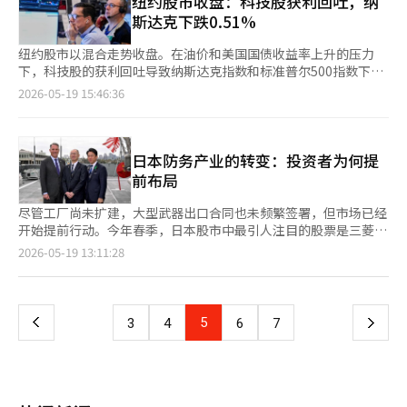
纽约股市收盘：科技股获利回吐，纳
半导体供应链的担忧。近期因人工智能（AI）需求扩大而急剧上涨
司正在通过专业评估机构进行技术性评估的复审程序，以便正式申
斯达克下跌0.51%
的半导体股面临压力，可能会影响国内半导体股的投资情绪。 尽
请预审。 - 专注于AI基础设施和大型语言模型（LLM）管理软件的
管在18日美国纳斯达克大幅下跌和美国国债收益率上升的压力下，
公司RavelUp也计划在本周提交上市预审申请。 ◆主要报告 ▷单
纽约股市以混合走势收盘。在油价和美国国债收益率上升的压力
韩国股市在盘中回升，表现相对稳健。韩国综合股价指数在开盘初
一股票杠杆ETF推出的影响 - 预计在5月27日，三星电子和SK海力
下，科技股的获利回吐导致纳斯达克指数和标准普尔500指数下
期跌至7100点，但在三星电子劳资风险缓解和低价买入资金的推
士的单一股票杠杆及反向2倍ETF将正式推出。 - 初期预计将有大
跌，而道琼斯指数则小幅上涨。 在18日（当地时间）纽约证券交
2026-05-19 15:46:36
动下，最终收于7516.04点，较前一交易日上涨0.31%。而科斯达
量资金流入，但对实际股价方向的影响可能有限。 - 科斯皮200
易所（NYSE）交易中，道琼斯30工业平均指数上涨159.95点
克指数则下跌1.66%，收于1111.09点。 在证券市场上，机构和个
ETF（规模超过15万亿韩元）和半导体杠杆ETF中，三星电子和
（0.32%），收于49686.12点。标准普尔500指数下跌5.45点
人分别净买入1.3912万亿韩元和2.2086万亿韩元，而外国投资者则
SK海力士的比重已经很高。 - 去年在香港股市上市的单一股票杠杆
（0.07%），收于7403.05点，纳斯达克综合指数下跌134.41点
净卖出3.6515万亿韩元。三星电子因法院部分支持对工会的违法争
ETF规模也超过10万亿韩元。 - 这些杠杆ETF的供需与股价方向之
（0.51%），收于26090.73点。 科技股的疲软拖累了指数。标准
日本防务产业的转变：投资者为何提
议行为禁令申请，股价上涨3.88%，SK海力士也上涨1.15%。电气
间的相关性较低。 - 在美国的单一股票杠杆ETF案例中，如英伟达
普尔500指数中的信息技术行业下跌0.97%，费城半导体指数下跌
前布局
电子行业上涨2.01%，推动了指数的反弹。 然而，市场预测，由于
和特斯拉也显示出相似的特点。 - 杠杆ETF通过每日再平衡的方
3.3%。在本周即将发布财报的背景下，英伟达股价下跌1.3%。由
美国半导体股的急剧下跌，韩国股市在开盘初期可能会出现以半导
式，当股价上涨（下跌）时进行额外买入（卖出）。 - 单一股票杠
于近期人工智能（AI）半导体股迅速上涨，获利回吐的压力加大。
尽管工厂尚未扩建，大型武器出口合同也未频繁签署，但市场已经
体为中心的波动加大。MSCI韩国ETF下跌1.54%，而韩国综合股价
杆ETF更可能集中于收盘时的供需，从而扩大短期波动性，而非关
油价和利率的上升也对成长股造成了压力。美国西德克萨斯中质原
开始提前行动。今年春季，日本股市中最引人注目的股票是三菱电
指数的夜间期货也下跌1.88%。美元兑韩元汇率在首尔外汇市场收
注股价的中长期方向。 - 此外，4月2日，美国股市推出了以三星电
油（WTI）收于每桶108.66美元，布伦特原油收于112.10美元。由
机。自3月底以来，股价开始上涨，并在本月创下历史新高。投资
页
2026-05-19 13:11:28
于1500.30韩元，夜间交易中降至1492.90韩元。 市场关注到，近
子和SK海力士为主的内存半导体ETF。 - 通过美国股市，三星电子
于对伊朗战争导致霍尔木兹海峡原油运输受阻的担忧，油价上涨。
者之所以关注这家以空调和电梯闻名的公司，是因为其在防空和宇
期韩国综合股价指数的上涨速度过快。实际上，韩国综合股价指数
和SK海力士的投资需求也在积极流入。 ◆市场收盘后（18日）主
美国10年期国债收益率在盘中一度上升至4.659%，创下2025年2
宙技术方面的潜力。美国总统特朗普的下一代防空系统“金顶”构
一
在5月15日突破8000点之前，仅用了8个交易日就突破了7000点。
要公告 ▷休恩斯决定吸收合并未上市子公司休恩斯实验室 ▷移动
月以来的最高点，随后回落至4.591%。高油价加大了物价压力，
想与日本加强广域防空的计划相结合，使得三菱电机的指挥雷达和
由于上涨速度异常迅速，短期获利回吐的需求自然增加。
应用公司因反向交易导致最大股东变更（大光→李在信） ▷Zolz
而高利率则导致科技股的估值压力。 不过，由于美国总统唐纳德
防务、宇宙技术成为新的增长动力。 投资者所看重的并非当前的
Kiwoom证券研究员韩志英表示：“当前市场对美国10年期国债收
上
5
下
3
4
6
7
进行10亿韩元规模的第三方配售增资 ▷HDC旗下的爱帕克英昌，
·特朗普决定暂时推迟对伊朗的军事行动并留有谈判余地，市场的
日本防务产业，而是防务预算增加、出口管制解除以及全球军事开
益率上升和中东风险等外部因素反应敏感，但本质上是8000点突
恢复重整程序 ▷AutoCrypto签订29亿韩元规模的车辆网络安全相
跌幅有所收窄。尽管如此，市场的不安并未完全消除，因为如果谈
支增加后的日本防务产业。根据斯德哥尔摩国际和平研究所
破后的速度负担更为显著。”她指出：“短期内，盘中波动加大可
一
关服务合同 ◆基金动态（截至15日，不包括ETF） ▷国内股票
判失败，仍然存在军事回应的可能性。 各行业的表现各异。标准
(SIPRI)的数据，2025年全球军费支出将比去年增加2.9%，达到创
能会频繁出现。” 不过，证券界普遍认为此次调整是速度控制过
型：+189亿韩元 ▷海外股票型：-400亿韩元 ◆今日（19日）主要
普尔500能源行业上涨1.8%，成为主要行业中涨幅最高的，而信息
纪录的2.887万亿美元（约4325万亿韩元）。随着地缘政治风险的
程，而非趋势破坏。韩国综合股价指数12个月前瞻市盈率（PER）
日程 ▷韩国：第一季度家庭信贷 ▷欧元区：3月贸易顺差 ▷美
页
技术行业则下跌幅度最大。 在个股方面，因宣布收购多米尼昂能
加大，防务设备的需求也在增加。日经新闻报道，过去六年中，日