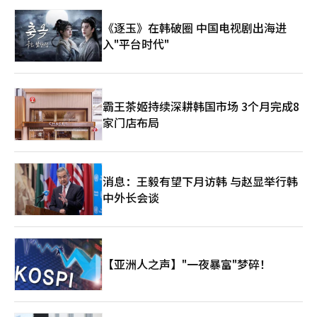
竞争力。日本防务在价格、交货期和大规模生产能力方面短期内难
以追赶韩国。如果海外需求不增加，规模经济将无法形成，重新获
《逐玉》在韩破圈 中国电视剧出海进
得工厂、合作伙伴和熟练劳动力也需要时间。无人机和人工智能企
入"平台时代"
业的进入也无法替代生产护卫舰、战斗机和导弹的重型基础。然
而，监管已经放宽，政府正在调整收益结构，投资资金也开始提前
流入。值得关注的不是今天的日本防务，而是这一变化在十年后积
累的结果。※ 本报道经人工智能（AI）系统翻译与编辑。
霸王茶姬持续深耕韩国市场 3个月完成8
家门店布局
消息：王毅有望下月访韩 与赵显举行韩
中外长会谈
【亚洲人之声】"一夜暴富"梦碎！