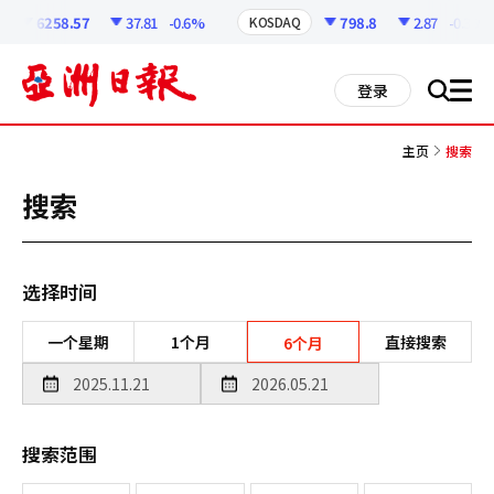
코
인
6258.57
37.81
-0.6%
798.8
2.87
-0.36%
KOSDAQ
정
보
all
登录
搜
men
索
主页
搜索
搜索
选择时间
一个星期
1个月
直接搜索
6个月
搜索范围