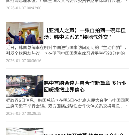
对全球在线视频服务（OTT）平台的依赖。不过，也有审慎观点指
国务院总理李强、中国全国人大常委会委员长赵乐际举行会晤，结
共同走上以务实与共赢为导向的发展道路，同时推动韩半岛及区域
出，随着近年来中国本土内容产业的快速成长，韩国文化内容在当
束在北京的所有行程，于当天下午启程前往上海，开启在上海的各
2026-01-07 00:42:00
和平与稳定。 李在明回顾称，自己此前于去年10月在马来西亚吉
地市场的相对吸引力已难与过去同日而语。 对此，大众文化评论
项日程。 李在明当天会见李强并共进午餐，李在明表示，希望以
隆坡举行的第二十二届东盟+3能源部长会议，以及11月在南非约
家郑德贤（音）指出，关键并不在于交流是否恢复，而在于合作方
此次国事访问为契机，将今年打造为韩中关系全面恢复的元年，并
翰内斯堡举行的二十国集团（G20）峰会上，与李强先后两次会
式的转变。他表示，过去以输出完成品内容为主的模式已难以延
把双边关系发展巩固为不可逆转的时代潮流。 李在明在会见中表
面。这是两人第三次会面，真切感受到如老朋友般的亲切。李在明
续，今后有必要在相互尊重文化差异的基础上，推进联合制作、联
示，李强总理负责统筹中国经济和民生稳定事务，同时作为中方代
【亚洲人之声】一张自拍到一碗年糕
还引用韩国谚语强调：“朋友是越久越好，衣服是越新越好。”他
合投资，或面向中国市场进行定制化创作，探索更具可持续性的共
表参与韩中日领导人会议，在夯实地区和平与合作基础方面发挥着
汤：韩中关系的"接地气外交"
补充说，希望双方能像多年老友一样坦诚交换意见，使此次会面成
赢合作模式。
重要作用，期待今后以民生与和平为基础，继续推动韩中关系发
为推动韩中关系实现飞跃发展的契机。 李强对此表示，很高兴再
展。 在会见赵乐际时，李在明表示，希望中国全国人大积极支持
近日，韩国总统李在明对中国进行国事访问期间的“主动自拍”，
次与李在明总统会面，并愿意进行更为坦诚的交流。他指出：“在
和推动两国关系在坚实互信基础上实现进一步发展。全国人大作为
引发全球网友热议。李在明同中国国家主席习近平举行90分钟的会
两国元首的战略引领下，韩中关系正展现新的面貌。随着双方在各
代表民意的重要机构，反映社会各界认知和多元声音，将在增进韩
谈，并出席2小时的国宾晚宴。在此之后，李在明主动与习近平主
2026-01-07 00:36:16
领域合作的不断推进，这将为两国人民带来更多福祉。” 李强强
中相互理解、扩大共识方面做出重要贡献。 李在明还特别感谢赵
席自拍合影，并将照片上传至社交媒体。 不少网友称赞李在明
调，习近平主席与李在明总统前一日的会晤，为深化和发展中韩战
乐际长期以来为中韩交流所做努力，并高度评价赵乐际在2012年
是“外交天才”，也有网友对小米手机像素瞠目结舌。不同于以往
略性合作伙伴关系提供了明确指导，并注入了强大动力。他表示，
担任陕西省委书记期间，成功推动三星电子大规模投资，为韩中经
庄严的外交氛围，李在明在公开场合与中方领导、民众合影，展现
中国始终高度重视与韩国的关系，愿与韩方继续坚持睦邻友好、强
济合作做出重要贡献。 结束在北京的各项日程后，李在明当天下
出其亲和一面。 与此同时，陪同李在明一起进行国事访问的金惠
韩中首脑会谈开启合作新篇章 多行业
化战略沟通、巩固政治互信，推动两国关系沿正确轨道稳步发展，
午启程前往上海，当晚李在明将会见上海市委书记陈吉宁并共进晚
景女士在另一场韩中人文交流活动中，为长期致力于两国友好交流
回暖提振业界信心
并进一步拓展合作的深度与广度，取得更多实质性成果。 李在明
餐。次日到访大韩民国临时政府旧址，并出席旨在促进韩中风险及
的中国女性代表准备了年糕饺子汤，引发广泛关注。金惠景女士选
会见赵乐际时呼吁全国人大在巩固坚实互信的基础上，积极支持并
初创企业建立伙伴关系的活动，结束对中国的访问返回韩国。 李
择准备年糕饺子汤的用意为饺子和年糕分别是两国春节常吃的美
据政界6日消息，韩国总统李在明5日在北京人民大会堂与中国国家
推动韩中关系进一步发展。他指出，通过与习近平主席的会谈，双
在明访问上海引发中国媒体高度关注，《解放日报》当天发表题为
食，以表达愿两国友谊如清澈溪流般长久流淌。 此外，在国家主
主席习近平举行会谈。双方围绕战略性合作伙伴关系交换意见，并
方一致认为，应在政府间政治互信与民间友好基础上，使韩中战略
《这里有历史情感记忆，更有广阔合作契机》的报道，回顾了上世
席习近平夫人彭丽媛与金惠景女士的茶叙中，二人分别主修声乐与
在韩中关系迈入新阶段、互信基础逐步夯实的背景下，强调进一步
2026-01-07 00:29:15
性合作伙伴关系更加成熟和深入。 赵乐际对此表示赞同，指
纪初日本侵占韩半岛后，韩国的爱国志士来到上海投身民族独立运
钢琴，在音乐领域拥有诸多共同话题，相关交流使现场气氛愈发融
深化友好合作。业内普遍认为，此次会谈有望为两国交流与产业合
出：“友好与合作始终是中韩关系的鲜明底色。健康、稳定并不断
动的历史。报道详细介绍了位于新天地马当路一条弄堂的大韩民国
洽而热络。 笔者认为，无论是李在明的主动自拍，还是金惠景女
作注入新的动力。 在具体成果方面，双方首脑围绕民生合作及扩
深化的中韩关系，不仅符合两国人民利益，也有助于地区与世界的
临时政府旧址，称“这排清水红砖、单开间的三层石库门住宅，讲
士的年糕饺子汤，这些看似微小的行为极具象征意义。长期以来，
大韩国食品（K-Food）出口等议题，共签署了15项谅解备忘录
和平、稳定与繁荣。”他进一步强调，中韩关系在习近平主席与李
述着临时政府在华历史，更见证着携手抗日的岁月”。 报道称，
韩中关系受地缘政治、结构性矛盾影响，而忽视了两国民意交流的
（MOU）。此外，会谈前在北京钓鱼台国宾馆举行的韩中商务论