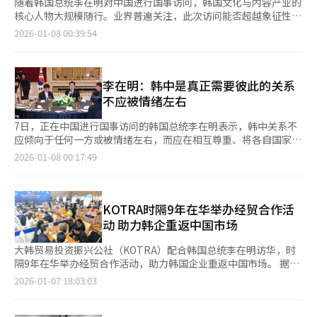
随着韩国总统李在明对中国进行国事访问，韩国文化与内容产业的
核心人物大规模随行。业界普遍关注，此次访问能否超越象征性交
流，推动中断多年的韩中文化产业合作重回正轨。 据财界和娱乐
2026-01-08 00:39:54
业界7日消息，此次访华经济代表团中，除“四大集团”掌门人
外，多家文化内容企业及演艺经纪公司负责人名列其中，包括希杰
（CJ）集团会长孙京植、SM娱乐代表理事张哲赫、游戏企业魁匠
团（Krafton）首席执行官金昌汉（音），以及Galaxy
李在明：韩中是真正需要彼此的关系
Corporation代表崔龙浩（音）等。与以往以制造业为主的经济使
不应被情绪左右
团相比，此次内容产业相关人士占比明显提升。 希杰集团和SM娱
乐是在相关限制措施出台前便深耕中国市场的代表性企业；魁匠团
7日，正在中国进行国事访问的韩国总统李在明表示，韩中关系不
则凭借游戏《绝地求生》在中国积累了庞大的用户基础。再加上以
应倾向于任何一方或被情绪左右，而应在相互尊重、将各自国家利
人工智（AI）等新技术为特色的Galaxy Corporation加入，使代
益置于中心的原则上进行管理。 李在明当天在上海与随行记者团
2026-01-08 00:17:49
表团整体分量进一步提升。一位演艺界人士分析指出：“过去经济
举行午餐座谈会时进行上述表态，他表示，韩中关系是真正需要彼
代表团以制造业为中心，而此次内容企业的存在感明显增强。中国
此的关系，没有必要去刺激、排斥对方或制造对立。我们本可以创
当前同样处于需要高品质内容提振内需的阶段，双方利益在这一节
造更好的环境，为何制造不必要的毫无根据的事端，引发冲突摩
点上形成交集。” 其中，最受关注的人物是现年37岁的Galaxy
擦，这很难令人理解，我希望今后（两国）可以变为互助的关系。
KOTRA时隔9年在华举办经贸合作活
Corporation代表崔龙浩（音）。作为此次代表团中最年轻的首席
李在明还表示，韩中关系已发生了很大的变化，我认为我们需要竞
动 助力韩企重返中国市场
执行官，他在访华期间提出了有别于既有韩流输出路径的差异化战
争性的合作和合作性的竞争。我这次访华期间在供应链合作、韩半
略，即融合AI与元宇宙技术的“娱乐科技（Enter-tech）”模
岛和平及区域稳定问题上，（与中方）进行了真诚负责任的对话。
大韩贸易投资振兴公社（KOTRA）配合韩国总统李在明访华，时
式。其构想并非单纯推动旗下艺人重返中国舞台，而是尝试将中国
取得了好于预期的进展，进行了大量交流，对于可能存在分歧的议
隔9年在华举办经贸合作活动，助力韩国企业重返中国市场。 据大
近年来在国家层面重点培育的人工智能与机器人产业，与韩国具备
题也找到了妥善解决的途径。
韩贸易投资振兴公社6日消息，当天在北京威斯汀酒店举行了韩中
2026-01-07 18:03:03
竞争力的创意知识产权（IP）相结合，探索新的合作形态。
经贸合作活动。这是韩方自2017年以来，时隔9年首次在华举办此
Galaxy Corporation去年10月已与中国最大音乐平台腾讯音乐娱
类经贸合作活动。 在“韩中商务伙伴关系”活动中，共有58家韩
乐签署歌手权志龙（G-DRAGON）大中华区世界巡演合约，被视