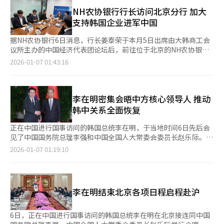
国企业参加，涵盖美妆、食品、时尚、生活用品、医药等行业。
为相关限制背景下少数已实现的实质性成果。据悉，崔龙浩还在前
KOTRA旗下20个驻华贸易馆开展商务对接项目，阿里巴巴、京
NH农协银行行长访问北京分行 加大
一日于北京举行的韩中商务论坛上，与中国本地合作伙伴就AI虚拟
东、腾讯等中国代表性企业到场，现场评估韩国企业的市场潜力。
支持韩国企业进军中国
形象（Avatar）技术合作等议题展开讨论。 政府层面的信号释放
通过此次活动，共促成24项出口合同，合同金额达4411万美元。
同样引发关注。国家安保室长魏圣洛在本月2日举行的韩中首脑会
KOTRA方面表示，这得益于其长期推进的“驻华贸易馆对接流通
据NH农协银行6日消息，行长姜泰荣于本月5日出席由大韩商工会
谈后表示，两国领导人已就逐步、分阶段恢复文化内容交流形成共
渠道”合作项目取得阶段性成果。 活动现场还同步举办了韩流优
议所主办的中国经济代表团论坛后，前往位于北京的NH农协银行
识，并在表述中明确提及电视剧、电影等内容产业领域。在首脑层
质商品展示会。中国两大电商平台之一的京东以及直播电商平台抖
北京分行，开展现场经营活动，以进一步强化对在华韩国企业的金
2026-01-07 01:43:16
面正式将文化内容交流恢复纳入议题，被业内视为较为罕见的动
音参与其中，积极支持韩国商品入驻。其中，抖音安排了拥有30万
融支持。 据悉，姜泰荣此次现场调研重点了解中国金融与经济环
向。 中方亦在原则层面作出回应。中国外交部发言人毛宁在6日的
粉丝、专注韩国商品的网红主播进行现场直播带货，吸引了广泛关
境变化，以及北京分行的业务现状，并围绕如何扩大对进军中国市
例行记者会上表示，韩中双方同意有序开展健康、有益的文化交
注。 此外，活动期间还举行了韩国地方政府投资推介会。韩国新
场的韩国企业的金融支持方案进行深入讨论。此外，姜泰荣还要求
流，相关表述强调秩序性和阶段性，而非一次性全面开放，显示双
万金开发厅以及京畿道、庆尚北道、庆尚南道、全罗南道、忠清南
北京分行在韩中经贸交流中发挥“桥头堡”作用，积极把握合作机
李在明密集会晤中方核心领导人 推动
方在文化交流问题上均倾向于审慎把控推进节奏。 不过，业界普
道等5个地方政府介绍了各自的投资环境和优惠政策。韩国投资宣
遇，抢占新的业务机会，为两国企业间的合作提供更有力的金融支
韩中关系全面恢复
遍认为，现阶段仍不宜过度乐观。在实际操作层面，诸如K-POP演
传大使吴鹏就中国企业的对外投资战略发表了主题演讲。 KOTRA
撑。 姜泰荣表示：“中国是韩国企业极为重要的海外市场。NH农
唱会审批周期较长、内容引进受限等隐性门槛依然存在。韩国总统
社长姜敬声表示：“通过此次时隔9年在华举行的随行经贸活动，
协银行将以北京分行为核心据点，进一步强化定制化金融服务和贴
正在中国进行国事访问的韩国总统李在明，于当地时间6日先后会
室秘书室长姜勋植5日在一档广播节目中表示，相关限制不可能因
韩中企业重新搭建了面向未来的合作平台。今后将以两国领导人会
近式支持，助力进军中国市场的韩国企业稳定开展经营活动。”
见了中国国务院总理李强和中国全国人大常委会委员长赵乐际。李
一次访问而立即消除，仍需通过时间积累互信。他指出，此次访华
谈营造的友好氛围为基础，持续创造更多务实的商业合作机会。”
在明表示，希望借此次访问，将2026年打造为韩中关系全面恢复
将成为建立信任的起点，随着互信不断加深，长期来看，“那扇大
2026-01-07 01:19:10
的元年，并推动两国关系发展巩固为不可逆转的时代潮流。 李在
门”才有望真正打开。 内容产业界与专家普遍认为，此次访华的
明当天在与李强会面并共进午宴时表示：“通过昨日与习近平主席
真正意义，在于促使韩国重新审视对华内容战略。有分析指出，过
的两次会晤，双方一致认为，应围绕促进民生与地区和平的方向，
去以单向输出成品内容、获取版权收益为主的模式已难以持续。张
使韩中战略性合作伙伴关系更加成熟稳健地发展。” 李在明表
哲赫在访华期间探讨设立中国合资法人的可能性，魁匠团则通过加
李在明结束北京各项日程启程赴沪
示：“总理您总揽中国经济、负责民生稳定，并作为中方代表参与
强与腾讯的技术合作以应对当地监管环境，这些动向均显示出韩国
韩中日三国领导人会议，为地区和平与合作奠定了坚实基础。希望
内容企业正加快向本地化、合作型模式转变。 若中国市场重新开
您在未来继续以民生与和平为核心，为韩中关系发展发挥更大作
放，韩国文化内容有望获得新的出口通道，从而在一定程度上缓解
6日，正在中国进行国事访问的韩国总统李在明在北京接连同中国
用。”他进一步强调，两国应顺应时代潮流，扩大平等互利合作，