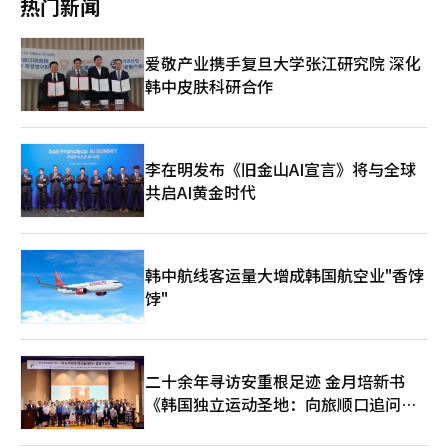
热门新闻
同时，韩国免税业对首脑会谈成果也表现出积极反应。继对中国团
显示领域对日韩品牌的代际领先优势。TCL将以2453平方米展位
哈。” 这部手机正是去年习近平在庆州出席亚太经合组织
体游客实施临时免签入境政策后，业内普遍期待此次会谈将进一步
亮相本届展会。作为全球化科技品牌，TCL不仅成为参展面积最大
（APEC）领导人非正式会议期间赠送给李在明的礼物。 李在明还
推动中国游客赴韩人数回升。韩国政府自去年9月29日起，对三人
的中国企业，也是首个占据核心展区的中国展商。通过TCL实业与
表示：“越是近距离接触，韩中关系越能化解分歧。今后将更加频
爱敬产业携手复旦大学张江研究院 深化
及以上的中国团体游客实施临时免签入境措施，该政策将持续至今
TCL科技两个产业集团，TCL将围绕“屏宇宙”与“AI生活”两大
繁地沟通，开展更多合作。” 魏圣洛介绍称，继庆州会谈之后，
年6月30日。 数据显示，去年1至11月，韩国免税店累计销售额达
韩中皮肤科研合作
主线，系统展示其在显示科技与人工智能融合领域的创新成果。
两国领导人之间的个人情谊和相互理解又迈上一层台阶，这是非常
11.4145万亿韩元（约合人民币551亿元），同比下降12%。尽管
此外，大韩商工会议所近日表示，将于当地时间6日向CES 2026派
重要的成果。
业界持续努力降低对代购渠道的依赖，并加强面向中国自由行散客
遣官方参观团。该参观团计划在现场考察人工智能、出行、机器
的营销策略，但整体仍对业绩回升抱有期待。 在免税店销售结构
人、医疗健康等全球前沿技术趋势，并据此探索支持韩国企业应对
中，中国游客占比在2016年前曾高达80%，此后明显下降，目前
未来产业变化及拓展全球市场的战略。 在CES行程结束后，参观团
李在明发布《旧金山AI宣言》将与全球
约为50%。不过，韩国旅游发展局数据显示，去年访韩外籍游客
还将前往硅谷，访问英伟达、苹果、谷歌、Meta等全球大型科技
共启AI黄金时代
中，中国游客占比已回升至约30%，业界因此对今年中国游客回流
企业，实地了解尖端技术产业发展情况。
可能带动销售改善寄予期待。 一位业内人士表示：“从企业角度
来看，希望借助此次机会缓解在流通和营销上的限制，拓展与消费
者的接触面。考虑到中国消费者对韩国品牌的整体偏好依然存在，
若能进一步深化合作，有望成为品牌重启并实现中长期增长的重要
韩中航线客运量大增成韩国航空业"香饽
契机。”
饽"
二十余年寻访安重根足迹 金月培新书
《韩国独立运动圣地：向旅顺口追问历
史》出版