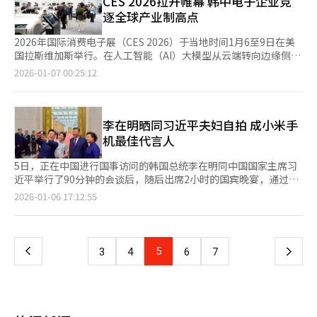
CES 2026拉开帷幕 韩中电子企业竞
在明总统的战略引领下，已回归正常轨道，迈入新阶段。双方为下
今年是韩国独立运动领袖金九诞辰150周年，也是大韩民国临时政
重要性。李在明政府释放出的信号十分明确，通过更“接地气”的
坛上，韩中企业另行签署了共计32项MOU，合作内容涵盖人工智
逐全球产业制高点
一阶段的发展明确了方向，并绘制了新的蓝图。中方愿与韩方携
府上海旧址设立100周年。自1992年两国建交以来，包括卢泰愚、
方式，修复信任、重建亲近感。 韩中关系的良好发展离不开文化
能（AI）与自动驾驶平台开发、K-POP艺人知识产权（IP）合作，
手，落实两国元首达成的重要共识，加强沟通与协调，深化各领域
金泳三、金大中、卢武铉、李明博、朴槿惠在内几乎所有韩国总统
交流。从传统节庆、饮食习俗到音乐、影视、流行文化，两国在长
以及消费品和食品领域的业务拓展。 不过，外界高度关注的“限
2026年国际消费电子展（CES 2026）于当地时间1月6至9日在美
合作，共同推动中韩战略性合作伙伴关系实现长期稳定、行稳致
都曾来此瞻仰。 李在明此次访华期间，在北京密集会晤中方核心
期交流中形成密切的文化网络。中国观众对韩流文化的持续关注与
韩令”是否解除，目前仍未有明确表态。尽管如此，围绕消费品和
国拉斯维加斯举行。在人工智能（AI）大模型从云端转向边缘侧落
远。
领导人，并将上海作为此次国事访问的最后一站，既体现了对韩中
韩国社会对中国传统文化的理解，始终是连接两国民心的重要桥
食品领域达成的多项合作成果，市场仍对韩国品牌在中国市场的中
地的“硬件元年”，本届CES不仅成为英伟达、AMD等算力巨头正
2026-01-07 00:25:12
关系现实合作层面的高度重视，也凸显了对两国历史情感纽带的尊
梁。 外交并非只存在于谈判桌与联合声明之中，也存在于一张合
长期发展前景保持期待。 从食品行业来看，中国依然是韩国食品
面交锋的舞台，也被视为韩中两国显示与消费电子企业重塑全球产
重与延续。
影、一句玩笑、一碗热汤之中。当国家领导人愿意放下距离感、总
出口的重要市场之一。韩国关税厅数据显示，去年1至3季度，韩国
业竞争格局的关键节点。 今年展会聚焦人工智能、机器人、移动
统夫人以真诚的姿态拉近关系，两国民众更容易对彼此产生好感。
对中国的食品出口额达14.98亿美元，仅次于美国（16亿美元），
出行、家电等实体产业，以及与这些产业相结合的“实体AI”和日
这种情感积累，尽管无法立刻解决所有问题，但能为双边关系发展
位居第二。 主要食品企业对中国市场的依赖度仍然较高。三养食
常技术应用。尤其是生成式AI在产业领域的应用与商业化案例，成
李在明晒同习近平夫妇自拍 成小米手
奠定良好的基础。 笔者认为，韩中关系改善难以一蹴而就，应在
品对华出口占比达27%，并计划于明年完成当地工厂建设；好丽友
为本届展会重点。 据悉，今年展会吸引来自160多个国家和地区约
机最佳代言人
相互尊重与理解的基础上稳步推进，双方方能在经济、文化及人文
中国法人销售额占公司整体的40%；农心则通过中国境内4家工
4300家企业参展。韩国企业方面，三星电子、现代汽车、LG电
交流等领域持续拓展合作空间，逐步走出一条互利共赢的发展道
厂，每年生产约3.2亿件产品。一位食品业界人士表示：“此次首
子、斗山等大型企业，以及约1000家中小及初创企业共同参与。
5日，正在中国进行国事访问的韩国总统李在明同中国国家主席习
路。
脑会谈有望为在华业务注入新的动力。” 在韩国美妆（K-
凭借AI创新技术，韩国已连续三年成为CES创新奖获奖数量最多的
近平举行了90分钟的会谈后，随后出席2小时的国宾晚宴，通过深
Beauty）领域，中国同样被视为核心出口市场。国家数据处（原
国家。 具体来看，SK海力士将首次公开下一代高带宽存储器
入交流进一步加深了彼此的信任与友谊。 据国家安保室长魏圣洛
页
2026-01-06 17:12:55
统计厅）公布的数据显示，去年韩国美妆出口中，中国市场占比为
（HBM）产品“16层 48GB HBM4”。SK海力士以“以创新AI技
介绍，当天晚上6点40分至8点40分，习近平在人民大会堂三楼为
19%，与美国并列第一。韩国对华美妆出口额曾在2021年达到
术打造可持续未来”为主题，介绍针对AI优化的下一代内存解决方
李在明举行国宾晚宴。韩中两国约100多人出席，气氛友好融洽。
一
48.85亿美元，带动整体海外业绩增长，但此后逐年下滑，去年降
案。 LG电子提出以“共情智能”为核心理念，通过精准理解用户
晚宴上，中国人民解放军军乐团演奏了韩中两国各6首共12首歌
至13.7亿美元。 此次首脑会谈被视为韩中关系改善的重要契机，业
意图，提供高度个性化的智能功能体验。 与此同时，英伟达
曲。包括《故乡之春》《桔梗谣》《阿里郎》等耳熟能详的韩国传
上
5
下
3
4
6
7
界对早期布局中国市场的美妆企业寄予厚望，包括爱茉莉太平洋、
（NVIDIA）抢先公开接替Grace Blackwell（GB）的下一代超级
统歌曲，以及习近平夫人彭丽媛女士演唱并广为流传的《谁不说俺
LG生活健康，以及以贴牌生产（ODM）模式出口的科丝美诗和韩
芯片Vera Rubin（VR），以提前拉开与竞争对手的技术差距。英
家乡好》等。晚宴的文化演出中，还上演了韩国歌曲《爱情如梦》
一
国科玛等。一位美妆业界人士表示，中国依然是全球美妆产业的核
伟达强调自身正构建面向所有人工智能的统一平台，并通过持续加
的三重奏表演。 晚宴结束后，李在明在“X”账号上传了与习近平
心市场，对韩国化妆品行业至关重要。随着交流加深和消费回暖，
深技术壁垒，巩固其在AI市场的领先地位。 据悉，中国企业方面，
夫妇的自拍，并配文“画质确实不错吧？用在庆州收到的小米手机
当地消费者对韩国美妆产品的信赖度和偏好有望再次提升。 与此
页
海信将推出全新升级的RGB-Mini LED电视，有望再次实现在高端
礼物与习主席夫妇来一张自拍，多亏了小米收获了人生照片，哈