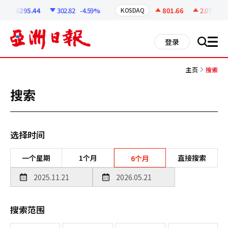
코
인
6295.44
302.82
-4.59%
801.66
2.07
+0.2
KOSDAQ
정
보
all
登录
搜
men
索
主页
搜索
搜索
选择时间
一个星期
1个月
直接搜索
6个月
搜索范围