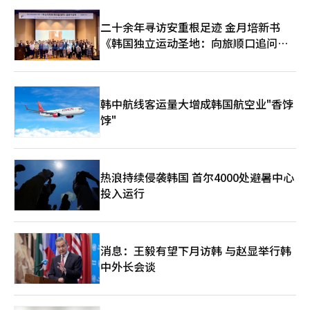
此小规模和非目标交易仍然在事后市场反应中存在局限。” 专家
业利润可能会爆炸性增长，但实际GDP看起来相对平常。这并不是
们强调，必须讨论在保持制度初衷的同时消除盲区的方案。 首
说统计数据是错误的，而是现实可能会滞后反映。 金融专家 最具
二十余年寻访安重根足迹 金月培新书
先，应该考虑下调目前50亿的预先公告标准，或加强对一定时期内
争议的部分是“国民分红”。这是否意味着基本收入？ 金勇范 不
《韩国独立运动圣地：向旅顺口追问历
累计交易量的监测。此外，为了防止利用家庭成员或特殊关系人进
必如此断言。关键在于名称，而在于原则。AI基础设施时代的超额
行“拆分减持”或名义交易，监管对象应以实际控制人为中心进行
史》出版
利润并非仅由特定企业的努力所产生，而是建立在半个世纪以来国
调整。 公示内容的细化也是一个重要课题。内部人士在减持股份
民在教育、税收、产业政策和社会耐心上共同积累的产业基础之
时，不仅要简单说明数量，还应具体说明减持的目的和背景，如纳
上。因此，我们需要讨论如何将这些成果的一部分结构性地回馈给
税、资产多元化、个人情况等，以减少市场的不必要误解。 金融
国民。 金融专家 这可能会被误解为只是把钱分发出去。 金勇范 因
韩中航线客运量大增成韩国航空业"香饽
投资业界人士表示：“即使提前公告，内部人士的减持信号本身并
此，需要更精细的讨论。可以用作青年创业的资产，也可以设立AI
饽"
不会消失，因此仍可能对股价产生影响。”但他同时指出：“不
转型教育账户。也可以用于农村基本收入、艺术家支持、养老金补
过，投资者可以提前识别，从而提高预测的可能性，而内部人士也
充和地方创业基础设施投资。重要的是，当超额税收出现时，不要
难以在有利时机进行交易，这在提升市场透明度和公平性方面是非
随意使用，而是要在国家原则和社会共识的基础上使用。 金融专
常必要的制度。”※ 本报道经人工智能（AI）系统翻译与编辑。
家 最终是分配问题还是增长问题？ 金勇范 两者都是。在AI时代，
热浪持续侵袭韩国 首尔4000处避暑中心
增长和分配无法分开。超额利润具有集中性。股东、核心工程师和
首都圈资产持有者将获得巨大利益，但中产阶级和地方可能会被边
投入运行
缘化。国家整体富裕，但社会内部差距加大的K型结构可能会加
剧。如果放任不管，增长本身也难以持续。 金融专家 创业和文化
重要的原因是什么？ 金勇范 AI替代重复性工作时，单靠增加公共
就业的方式是有限的。人类剩下的领域是判断、创造、关系、感
消息：王毅有望下月访韩 与赵显举行韩
知、表达和意义。因此，创业和文化至关重要。AI工具可以为个人
中外长会谈
和小团队提供过去大企业水平的生产力。国家应降低创业失败的风
险，并在地方创造创业的基础。文化不仅是简单的休闲，也是保护
人性的重要战略产业。 金融专家 您提到了移民问题。 金勇范 低出
生率和老龄化是韩国最大的结构性制约。我们需要吸引高技术人