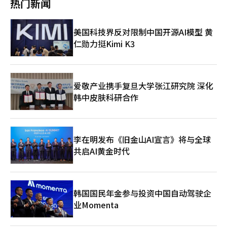
治信任问题。日本在材料和设备方面强，而台湾则在代工方面强。
热门新闻
完成海外股票的卖出，因此，越来越多的资金开始转向国内资产管
案例。由于电力设备行业的良好表现，LS电气的股价曾大幅上涨。
韩国是同时具备AI基础设施所需多种制造能力的国家。这不仅仅是
理账户。实现美国股票获利后再投资于国内股市的案例也在增加。
12日，LS电气公告称，副总裁安吉龙、常务理事李有美和常务理
产业竞争力，更是地缘政治杠杆。 金融专家 那么“超额利润”是
相对而言，国内股市仍在强劲上涨。以人工智能（AI）和半导体行
事徐长哲分别减持了所持股份，现金化金额分别为安副总裁3亿
什么？ 金勇范 通常情况下，企业在竞争加剧时，利润率会降低。
美国科技界反对限制中国开源AI模型 黄
业为中心，外资流入加速，KOSPI不断创下新高。近期证券界甚至
5354万韩元、李常务理事3亿5507万韩元、徐常务理事3亿3020万
然而在技术壁垒高、供应商有限、需求结构性持续增长的行业，超
仁勋力挺Kimi K3
提到KOSPI达到8000点的可能性，个人投资者的资金也迅速流向国
韩元。 公告发布当天，LS电气的股价较前一交易日下跌7.07%收
出平均水平的利润可以长期持续。这就是超额利润。如果韩国企业
内大型股和指数交易所交易基金（ETF）。 证券行业人士表
盘。公司表示：“高管们减持的股份是以绩效奖金形式发放的自家
能够在AI内存和基础设施产业中占据这样的地位，韩国经济将进入
示：“长期投资于美国科技股的个人投资者在最近的反弹阶段选择
股份，出于个人判断进行的处置。” 不仅是LS电气，最近公布减
一个不同的阶段。 金融专家 那么超额利润与国家有什么关联？ 金
了获利了结，国内股市的上涨力度超出预期，导致资金流向相对被
持的斗山能源、努里弗莱克斯等公司在公告后也持续走弱。这种现
勇范 企业获得巨额利润后，企业税会增加。高收入工程师和相关
低估的国内市场。”※ 本报道经人工智能（AI）系统翻译与编辑。
象导致市场普遍认为，掌握内部信息的高管在股价上涨的末期选
爱敬产业携手复旦大学张江研究院 深化
行业从业者的所得税也会增加。出口增加则贸易顺差扩大，影响韩
择“退出”。 为了缓解内部交易对市场的冲击，2024年7月实施
韩中皮肤科研合作
元价值和国民购买力。企业利润的增长不仅仅是结束，还与国家税
的“上市公司内部交易预先公告制度”被认为在实效性方面存在局
收、国民收入、资产市场、汇率和物价等相互关联。因此，超额利
限。该制度旨在保护小股东免受大规模减持导致的股价暴跌，但实
润可以转化为超额税收。 金融专家 但过去在半导体繁荣时期也曾
际上，市场上频繁发生的小规模交易仍然处于盲区。 资本市场研
有超额税收，不是吗？ 金勇范 没错，2021年和2022年也有超额税
究院研究员金敏基表示：“目前的预先公告制度主要针对发行股份
收。然而当时并没有将其视为结构性变化，也没有事先设定原则来
李在明发布《旧金山AI宣言》将与全球
总数的1%或交易金额50亿以上的大规模交易，旨在防止过去因大
使用。繁荣时期会产生超额税收，而衰退时期则会出现税收不足的
共启AI黄金时代
宗交易公告而导致的股价暴跌，提升市场透明度。” 金研究员认
情况，这种情况反复发生。如果这次周期更大更长，就不能以同样
为，自制度实施以来，经过30天的冷却期，过去那种突发性暴跌的
的方式应对。 金融专家 那么政府应该做什么？ 金勇范 首先，不要
情况有所减少。在强劲的牛市中，内部人士减持的预先公告规模增
仅仅关注现有的GDP统计数据，还要同时关注出口、贸易顺差、企
加，从一般投资者的角度来看，有助于缓解突发冲击，消除信息不
业营业利润、名义收入和贸易条件。其次，超额税收出现时，必须
对称。此外，从内部人士的角度来看，也减少了被怀疑利用未公开
韩国国民年金参与投资中国自动驾驶企
提前设定使用原则。第三，需要重新设计AI时代所需的创业、教
信息的可能性。 然而，金研究员指出：“但如果减持规模未达到
育、文化、移民和福利系统。 金融专家 为什么只看GDP不行？ 金
业Momenta
50亿的标准，则没有预先公告义务，仅会进行事后股份变动公
勇范 像半导体这样的行业，质量提升速度非常快。当性能、集成
告。”他强调：“该制度并不能完全阻止所有内部人士的减持，因
度和电力效率同时提高时，价格上涨和实际生产增长难以区分。企