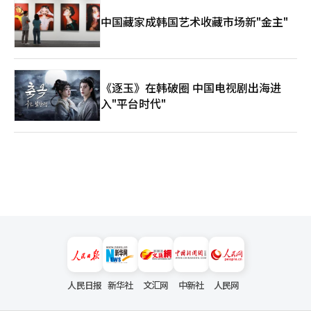
才，并稳定接纳护理和必要劳动人员。这不仅是简单的劳动力输入
中国藏家成韩国艺术收藏市场新"金主"
问题，更是国家结构重塑的问题。如果韩国成为AI基础设施强国，
反而会有机会吸引全球人才。 金融专家 最终，韩国应该成为一个
什么样的国家？ 金勇范 韩国应该成为一个不仅提供AI基础设施的
国家，更是一个将AI时代的超额利润回馈于人类生活的首个国家。
技术是企业创造的，但文明是社会创造的。如果韩国能够妥善设计
《逐玉》在韩破圈 中国电视剧出海进
这个机会，就能够超越简单的出口强国，提出AI时代的国家模型。
入"平台时代"
问答的结论与见解 金勇范室长的文章初读时可能显得有些陌生。
KOSPI 7500、KOSPI 1万、半导体利润700万亿韩元、国民分红、
AI时代国家重塑等表达同时出现。然而逐句分析后，逻辑意外地简
单。 首先，在AI时代，内存半导体、数据中心、电力网络、电池、
机器人和精密制造将作为一个产业基础设施结合在一起。其次，韩
国是能够提供这一基础设施的少数国家之一。第三，这一地位的结
构性增强将使韩国企业获得与过去不同规模的超额利润。第四，超
额利润将转化为企业税、所得税和贸易顺差，从而成为国家的超额
税收。第五，如何使用这笔钱需要从现在开始设定社会原则。 这
一讨论的核心并不是“分发钱”。而是“当新的财富产生时，如何
通过国家系统进行管理”。在过去的工业化时代，国家铺设了道
路、港口、工业区和学校。在信息化时代，国家铺设了高速互联网
和数字基础设施。 在AI时代，创业安全网、转型教育、文化生态、
地区再生、老年保障和技术人才移民政策将成为新的国家基础设
人民日报
新华社
文汇网
中新社
人民网
施。 在这里，最需要警惕的是两点。其一是过度乐观。不能断定AI
需求会永远持续，韩国企业会始终获胜，超额税收会自动积累。技