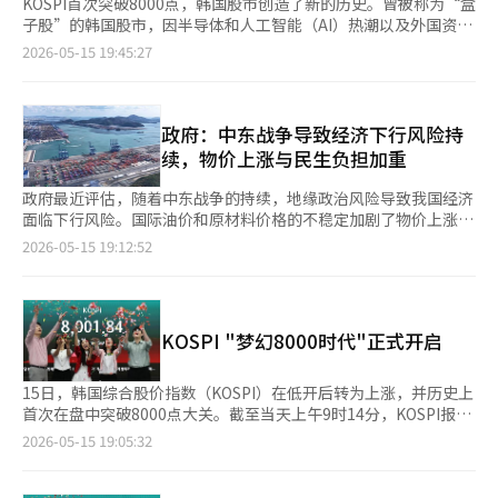
KOSPI首次突破8000点，韩国股市创造了新的历史。曾被称为“盒
子股”的韩国股市，因半导体和人工智能（AI）热潮以及外国资金
的流入，正逐步接近全球核心市场的行列。 根据15日韩国交易所
2026-05-15 19:45:27
的数据，KOSPI在上午9时13分时达到了8002.62点，首次突破
8000点。当天KOSPI以7951.75点开盘，较前一交易日下跌
0.37%，但在开盘初成功转涨，最终突破8000点。 此前，韩国股
市一直被认为处于“韩国折扣”的低估结构中。然而，随着AI产业
政府：中东战争导致经济下行风险持
的扩展和半导体超级周期的期待，市场氛围发生了急剧变化。以三
续，物价上涨与民生负担加重
星电子和SK海力士为中心，外国资金的强劲流入推动了指数的上
涨。 尤其是企业业绩的改善和股东回报的扩大也支撑了股市的重
政府最近评估，随着中东战争的持续，地缘政治风险导致我国经济
新评估。市场分析认为，主要上市公司通过扩大分红和回购股份，
面临下行风险。国际油价和原材料价格的不稳定加剧了物价上涨和
提升了全球投资者的信心。 金融投资界关注KOSPI突破8000点的
民生负担的担忧。 财政经济部在15日发布的《最近经济动态（绿
2026-05-15 19:12:52
契机，认为韩国股市有可能进入全球核心市场的行列。预计在市值
皮书）5月号》中指出：“近期我国经济在消费和服务业的带动
和交易规模方面，韩国股市有望跻身以美国、中国和日本为中心
下，内需恢复的趋势持续，但中东战争带来的地缘政治风险仍在，
的“前五市场”。 最近，韩国股市的市值也超过了台湾。根据12
经济下行风险持续。” 政府在上个月的4月号中提到“中东战争导
日韩国交易所和台湾证券交易所的数据，截至11日，韩国股市的市
致的地缘政治风险扩大会增加经济下行风险”，而本月也保持了类
KOSPI "梦幻8000时代"正式开启
值为7084万亿韩元，按1472韩元兑美元的汇率计算，约为4.81万
似的表述，继续对外部不确定性表示担忧。特别是此次强调了高油
亿美元。而台湾股市的市值按美元计算约为4.34万亿美元。 然而，
价对物价和民生负担的影响。 实际上，近期物价走势再次显现不
急剧上涨带来的估值压力、美国的利率政策以及全球经济放缓的担
稳定。4月消费者物价同比上涨2.6%，较上月的2.2%有所扩大。
15日，韩国综合股价指数（KOSPI）在低开后转为上涨，并历史上
忧仍然是变数。尽管如此，市场普遍认为，全球投资者对韩国股市
工业产品价格上涨率为3.8%，生活物价上涨率也达到了2.9%。 国
首次在盘中突破8000点大关。截至当天上午9时14分，KOSPI报
的看法与过去相比发生了变化。 一位金融投资界人士表
际油价和汇率的不稳定也是负担因素。4月底，韩元对美元汇率为
8004.05点，较前一交易日上涨22.64点，涨幅为0.28%。
2026-05-15 19:05:32
示：“KOSPI突破8000点不仅仅是一个简单的记录，它意味着韩国
1483.3韩元，仍维持在高位，国债利率因中东战争等因素也有所上
股市正在被重新评估为全球中心市场的信号。”※ 本报道经人工
升。 不过，政府评估在生产和出口等部分指标上出现了改善的趋
智能（AI）系统翻译与编辑。
势。3月全行业生产较上月增长0.3%，服务业生产也增长了