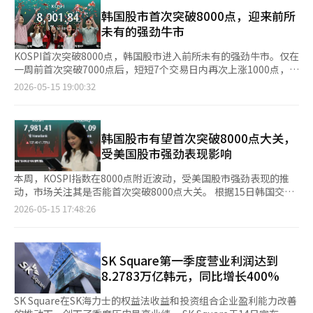
1.4%。同行综合指数的循环变动值和领先综合指数的循环变动值
韩国股市首次突破8000点，迎来前所
分别上升了0.5点和0.7点。 出口方面，半导体领域的复苏趋势持
未有的强劲牛市
续。今年第一季度，经常账户盈余达654亿美元，金融账户净资产
也呈增长趋势。尤其是以半导体为主的ICT出口强劲，推动了整体
KOSPI首次突破8000点，韩国股市进入前所未有的强劲牛市。仅在
出口的增长。 金融市场上，股市表现强劲。4月，因主要企业业绩
一周前首次突破7000点后，短短7个交易日内再次上涨1000点，迎
改善，KOSPI指数在一个月内暴涨30.6%，达到了6598.87点。外
来了“8000点时代”。市场分析认为，半导体行业的强劲表现、
2026-05-15 19:00:32
资持股比例也有所扩大。 政府表示，将保持应对中东战争影响的
外国资金的流入以及政策预期共同推动了股市的快速上涨。 根据
紧急经济应对机制，迅速执行高油价救助金等追加预算，确保主要
15日韩国交易所的数据，当日KOSPI指数在盘中最高上涨至
商品的供给管理和物价等民生稳定。 ※ 本报道经人工智能（AI）
8046.78点，再次创下历史新高。自6日盘中记录7426.60点以来，
系统翻译与编辑。
仅用7个交易日便突破7000点。 此次上涨的一个显著特点是“速
韩国股市有望首次突破8000点大关，
度”。KOSPI在2021年1月首次突破3000点，标志着新冠疫情后流
受美国股市强劲表现影响
动性市场的全面启动。自2007年7月突破2000点以来，时隔13年5
个月。当时，千点的上涨被认为需要数年的时间。 然而，最近的
本周，KOSPI指数在8000点附近波动，受美国股市强劲表现的推
趋势完全不同。KOSPI从4000点上涨到5000点用了92天，而从
动，市场关注其是否能首次突破8000点大关。 根据15日韩国交易
5000点到6000点仅用了25天。随后，从6000点到7000点用了70
所的数据，KOSPI指数在前一交易日上涨137.40点（1.75%），收
2026-05-15 17:48:26
天，但在突破7000点后，仅用7个交易日便达到了8000点。市场的
于7981.41点，距离8000点仅剩约19点。 在证券市场上，个人投
上涨周期越来越短。 证券界认为，以半导体行业为中心的强劲走
资者和外国投资者之间的资金博弈持续进行。个人投资者净买入
势推动了指数的急剧上涨。由于对人工智能（AI）投资扩大的期
1.8499万亿韩元，推动指数上涨，机构也录得1927亿韩元的买入
待，三星电子和SK海力士等市值较大的半导体股票吸引了大量外
优势。然而，外国投资者则净卖出2.168万亿韩元，连续六个交易
SK Square第一季度营业利润达到
国资金，推动了指数的上涨。此外，政府的股市刺激政策和资本市
日保持卖出趋势。 前一晚，纽约股市以科技股为主的反弹持续，
8.2783万亿韩元，同比增长400%
场活跃的预期也刺激了投资者的信心。 在指数结构上，未来上涨
三大指数全线收涨。分析认为，美国总统唐纳德·特朗普与中国国
速度可能会加快。过去，从2000点到3000点需要指数上涨50%，
家主席习近平在北京举行的峰会上重申了两国合作意愿，刺激了投
SK Square在SK海力士的权益法收益和投资组合企业盈利能力改善
而从7000点到8000点仅需约15%的上涨。若要达到1万点，当前
资者情绪。 韩国证券公司研究员韩志英表示：“相关期待感推动