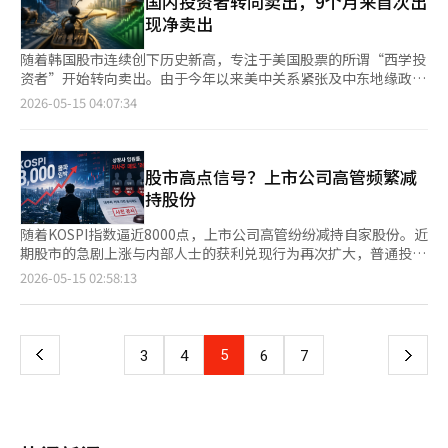
国内投资者转向卖出，9个月来首次出
再平衡。 SK Square的社长金正圭表示：“我们将扩大与股东的沟
口好、半导体好、KOSPI上涨，这些大家都能说。但更重要的问题
个，显示出快速增长的趋势。市场分析认为，近期国内股市的上涨
现净卖出
通，专注于提升企业价值，并将持续推进基于人工智能的业务创新
是：“在AI时代，韩国的产业结构是否正在发生变化？”如果是这
以及个人投资者资金集中流入ETF市场是主要原因。 增长最为显著
和人工智能及半导体领域的新投资。” 另一方面，SK电信
样，那么税收、福利、创业、教育和国家战略都需要重新审视。
的领域是国内股票型ETF。在这96个ETF中，投资于韩国股市上市
随着韩国股市连续创下历史新高，专注于美国股票的所谓“西学投
（SKT）于2021年10月12日召开临时股东大会，批准了将SKT和
金融专家 所以KOSPI 7500或1万这个数字并不是关键，对吗？ 金
公司的国内股票型ETF有43个，占总数的约44.8%。而投资于海外
资者”开始转向卖出。由于今年以来美中关系紧张及中东地缘政治
投资专业公司SK Square进行人事分割的议案。随后，两家公司于
勇范 没错，指数是结果。真正需要关注的是企业利润。股价最终
资产的海外股票型ETF仅有21个。 去年年底，资产总额超过1万亿
风险导致美国股市表现相对疲软，而韩国综合股价指数（KOSPI）
2026-05-15 04:07:34
同年11月1日正式成立。 ※ 本报道经人工智能（AI）系统翻译与编
是利润的函数。如果半导体企业的利润大幅提升，KOSPI的指数也
韩元的国内股票型ETF有23个，海外股票型ETF有18个，差距并不
则因“八千点（KOSPI 8000）”的期待而持续强劲，出现了美国
辑。
会随之变化。问题在于我们仍然用过去KOSPI 2000、3000时代的
大。然而，今年以来，随着国内半导体股和大型科技股的市场上
股票获利了结与资金流入国内市场的双重现象。 根据韩国证券结
感知来看待现在。 金融专家 但是市场上有反对意见，认为“这次
涨，国内股票型ETF中新增20个品种突破了1万亿韩元的门槛。同
算所证券信息门户网站“Save로”的数据，国内投资者在上个月的
也终究是半导体周期”。 金勇范 这种反对意见是合理的。韩国半
期，国内股市的收益率相对优于海外股市，导致投资资金流向国内
美国股票净卖出规模达到了4亿6900万美元。这是自去年6月以
股市高点信号？上市公司高管频繁减
导体行业一直在经历繁荣与衰退的循环。然而这次的AI需求与过去
ETF市场。 ETF市场的整体规模也在快速扩大。国内上市的ETF数
来，西学投资者首次在月度基础上转向净卖出。本月以来，卖出趋
持股份
的智能手机或PC周期不同。AI不仅仅是软件，它是一个连接数据
量从去年年底的1058个增加到目前的1107个。资产总额也在急剧
势仍在持续。从1日至13日，净卖出规模达到1亿9200万美元。 此
中心、电力网络、冷却、内存、电池、机器人和工业自动化的庞大
增长。最近，ETF市场规模突破450万亿韩元，截至前一日已扩大
前，个人投资者们一直跟随美国大型科技股的上涨，积极购买特斯
随着KOSPI指数逼近8000点，上市公司高管纷纷减持自家股份。近
产业基础设施。尤其是像高带宽内存这样的产品，不是一次性销
至471万6619亿韩元。 特别是，ETF的资产总额从上个月13日的
拉和英伟达等股票。然而，最近一个月，这两只股票的获利了结卖
期股市的急剧上涨与内部人士的获利兑现行为再次扩大，普通投资
售，而是持续升级的需求。这一点与过去的内存周期不同。 金融
393万3313亿韩元，在约一个月内增加了78万亿韩元，增幅达到约
盘集中出现，市场氛围发生了变化。在过去一个月中，国内投资者
者对此感到不安，认为这可能是“高点信号”。 根据14日金融监
页
2026-05-15 02:58:13
专家 “AI不是软件，而是产业基础设施”的说法似乎很重要。 金
19.9%。以半导体行业为中心的股市强势与个人投资者的大规模资
对特斯拉的净卖出额为4亿3200万美元，对英伟达的净卖出额为7
督院电子公示系统的数据，本月以来，上市公司高管等内部人士在
勇范 没错。很多人只把AI看作聊天机器人或应用程序。然而从国家
金流入相互促进，推动了ETF市场的扩张速度。业内人士表示，如
亿3800万美元。这两只股票在国内投资者的美国股票持有金额中
市场上减持自家股份的案例总计达39起，金额均在1亿以上。 从今
一
经济的角度来看，AI更接近于电力、铁路和通信网络等基础设施。
果当前的资金流入趋势持续，预计国内ETF市场规模将在上半年突
分别位居第一和第二。 市场分析认为，最近美国科技股的反弹反
年每月内部人士减持的情况来看，1月和2月分别为80起和83起，
AI在实际产业中落地时，所需的不仅仅是模型。内存半导体、电力
破500万亿韩元。※ 本报道经人工智能（AI）系统翻译与编辑。
而成为国内投资者卖出的契机。年初以来，由于关税冲突、地缘政
集中在年初，3月和4月则逐渐减少，分别为75起和65起。然而，
设备、电池、精密机械、传感器和机器人制造能力都是必需的。拥
上
5
下
3
4
6
7
治不安及高利率长期化的担忧，美国股市波动较大，但最近一些科
进入5月后，随着股市的急剧上升，内部人士的获利兑现行为再次
有这些物理供应链的国家并不多。 金融专家 那么，为什么韩国特
技股的股价回升，促使投资者开始实现收益。在过去一个月中，特
涌入市场。 证券业界普遍认为，内部人士的减持行为不能简单归
别？ 金勇范 韩国在内存半导体、电池、显示器、造船、电力设
一
斯拉和英伟达的股价分别上涨了22.26%和14.92%。 此外，国内
结为个人原因。因为高管是企业经营状况和未公开信息的第一手接
备、精密制造和工业自动化等方面具备全面的能力。美国在设计和
市场回归账户（RIA）政策也与资金流动趋势相吻合。为了享受海
触者，他们的减持可能暗示未来股价下跌的风险。实际上，最近公
平台方面强，但制造基础有限。中国的制造能力强，但存在地缘政
页
外股票资本利得税100%的免税待遇，投资者必须在本月31日之前
布减持的公司股价无一例外地遭遇了下跌。 LS电气就是一个典型