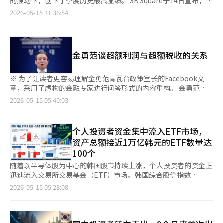
的推动下，创下了季度历史最高业绩。 SK Square于14日宣布，
水平再上涨约25%即可。随着指数绝对值的增大，相同点数上涨所
了包括英伟达在内的美国股市强劲表现。”她分析称：“为了延续
2026年第一季度合并营业收入为3003亿韩元，营业利润为8.2783
2026-05-15 11:36:54
需的上涨率反而降低。 市场的关注点已经从“8000点”转向“1万
股价上涨的动能，中国H200芯片的实际进口许可情况将至关重
万亿韩元，净利润为8.3747万亿韩元。与去年同期相比，营业利润
点”的可能性。然而，短期内的急剧上涨也可能带来波动性加大的
要。”同时，她补充道：“市场将关注美伊谈判和美国利率走向等
增长了400%，净利润增长了419%。 业绩的改善是由于SK海力士
风险，因此也需要保持警惕。
外部变量。” 当天，纽约股市道琼斯工业平均指数收于50063.46
的权益法收益扩大，以及投资组合企业的盈利能力管理战略的结
点，较前一交易日上涨0.75%。道琼斯指数自2月11日以来首次恢
果。 企业价值指标也有所改善。SK Square最近在韩国综合股价指
金勇范谈超额利润与超额税收的关系
复50000点。标准普尔500指数和以科技股为主的纳斯达克综合指
数（KOSPI）中排名第三。根据13日的收盘价，市值约为157万亿
数分别上涨0.77%和0.88%，再次创下历史新高。 英伟达因首席执
韩元，较去年1月初的约10.6万亿韩元增加了约15倍，较今年1月
行官黄仁勋被纳入访华代表团的消息，推动了其在中国H200芯片
初的约51.8万亿韩元增加了约3倍。 公司的核心价值提升指标——
※ 为了让读者更容易理解金勇范青瓦台政策室长的Facebook文
销售的期待，股价上涨4.39%。人工智能推理芯片专业公司
净资产价值（NAV）折扣率也持续改善。根据13日的数据，SK
章，采用了虚构的金融专家进行问答形式的内容重构。 金勇范青
Cerabras Systems在纳斯达克上市首日股价较发行价上涨
Square的NAV折扣率为46.6%，相比2024年底的65.7%和2025年
瓦台政策室长的Facebook文章可以归结为一个问题：“KOSPI
2026-05-15 05:40:03
68.15%。 博通（5.52%）和AMD（0.94%）等主要AI半导体股票
底的51.5%有所降低。NAV折扣率表示控股公司所持资产价值与实
7500，甚至1万时代，是简单的股市过热，还是AI时代韩国产业结
也表现强劲。相反，美光（-3.4%）和闪迪（-4.5%）因获利回吐
际市值之间的差距，数值越低，意味着市场对企业价值的评估越
构变化的信号？”核心在于半导体和AI基础设施产业可能产生的结
而下跌。费城半导体指数上涨0.46%。 证券界分析认为，基于美国
高。 根据13日的数据，市价与净资产比率（PBR）约为4.3倍。自
构性超额利润。如果三星电子和SK海力士等企业基于AI内存、高带
个人投资者资金集中流入ETF市场，
科技股强劲表现和AI投资情绪改善，KOSPI突破8000点的可能性增
有资本收益率（ROE）截至今年3月底为55.1%，超过公司设定的
宽内存和数据中心基础设施的需求，获得超越以往经济周期的利
大。然而，外国投资者连续六个交易日的净卖出趋势被视为一个负
资产总额接近1万亿韩元的ETF数量达
自有资本成本（COE）15%至20%的水平。 为了提升企业价值，
润，国家将获得巨额的企业税、所得税和贸易顺差效应。这就是所
担因素。 此外，截至当天上午8时15分，NextTrade盘前市场中，
100个
SK Square也在扩大股东回报政策。公司计划在今年至明年初实施
谓的“超额税收”。 问题在于如何使用这笔钱。是像过去一样将
三星电子的股价较前一交易日下跌1500韩元（-0.51%），报
总额为3100亿韩元的股东回报。去年，公司回购了2000亿韩元的
其视为一次性经济繁荣而随意挥霍，还是将其制度化为AI时代的新
随着以半导体股为中心的韩国股市持续上涨，个人投资者的资金正
294500韩元；SK海力士上涨4000韩元（0.2%），报197400韩
自家股票，而今年正在考虑超过这一规模的回报政策。自2023年
社会契约？金室长的思考并非简单的乐观主义或股价预言，而是看
迅速流入交易所交易基金（ETF）市场。韩国综合股价指数
元。
以来，公司每年都在进行自家股票的回购和注销。 投资组合的重
到AI时代韩国有可能成为技术垄断的产业国家，提议提前讨论如何
（KOSPI）首次突破7000点，伴随“个人投资者”期待的增加，资
2026-05-15 05:28:08
组工作也在继续。SK Square在1月将数字广告公司Incross出售给
将这些成果分配给创业、文化、教育、福利、地区和老年人保障。
产总额超过1万亿韩元的ETF数量也接近100个。 根据14日韩国交
SK网络。此外，通过海外投资公司TGC Square，向美国和日本的
金融专家与金勇范室长的问答 金融专家 室长，很多人说您的文章
易所的数据，截至前一日收盘，资产总额超过1万亿韩元的ETF共
7家人工智能和半导体企业进行了投资。 公司计划在未来继续围绕
很难理解。您想表达的最简单的意思是什么？ 金勇范 简单来说，
计96个，占国内上市ETF总数1107个的约8.7%。 去年年底，资产
人工智能瓶颈解决技术和半导体价值链领域进行新投资和投资组合
就是现在韩国经济发生的现象不能仅仅用过去的经济周期来看。出
总额超过1万亿韩元的ETF仅有67个，但在约5个月内增加了29