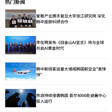
创造了汉江奇迹，那么21世纪的韩国可以通过物理AI和制造业AX
营的独立性和专业性也至关重要。投资判断应基于市场逻辑，而非
热门新闻
设备、变压器和电线产业的增长。自动驾驶汽车、机器人、智能工
而非人与人。 实际上，汽车产业正迅速向以人工智能和软件为中
杆ETF上市后，个人资金涌向大型半导体股，推动了指数的上涨。
创造另一个奇迹。这不仅仅是经济增长的问题，而是决定韩国在未
政治因素。对特定产业或企业的支持不应成为目的。只有在以成长
厂和智能物流也将得到发展。最终，AI革命不仅是一次产业革命，
心的行业转型。自动驾驶、机器人技术、软件定义车辆（SDV）、
实际上，截至27日，三星电子和SK海力士在KOSPI中的市值占比
来100年将成为什么样国家的问题。 而这个答案已经开始显现。如
潜力和盈利能力为标准进行资金分配时，基金才能成功，产业才能
而是改变整个产业的文明革命。 在这一巨大变化中，世界正围绕
电池技术将决定未来的竞争力。维持过去内燃机时代的就业结构和
已扩大至52%。相反，传统的半导体ETF和KOSDAQ半导体相关股
果AI半导体开启了韩国新的工业化，那么物理AI将成为设计韩国未
成长。 透明度同样是必不可少的。投资者应定期确认自己的资金
爱敬产业携手复旦大学张江研究院 深化
四个轴心进行重组：美国、中国、台湾和日本。 美国，AI帝国的中
生产方式在现实中是困难的。劳资双方共同创造新就业机会、适应
票则出现资金流出，导致KOSDAQ走弱。证券界指出，KOSPI与
来文明的工具。下一步不再是技术，而是国家的愿景。这个愿景正
投资于何处及其产生的成果。资产管理报告的公开和信息提供不仅
心 目前，在AI竞争中，毫无疑问，美国处于领先地位。 美国拥有
韩中皮肤科研合作
新技术，成为更为重要的课题。 自“黄袋法”实施以来，产业现
KOSDAQ收益率差距扩大正是由于半导体资金集中现象所致。 信
是第三部分将讨论的“伟大韩国”和AI时代的第二次建国宣言。※
是简单的行政程序，更是维护信任的核心机制。 成长基金的意义
AI生态系统的所有要素。OpenAI、谷歌、Meta、微软、亚马逊、
场的不确定性也在增加。保护工人权益固然重要，但不应抑制企业
尔证券的研究员表示：“自5月以来，KOSPI市场中半导体股票在
本文利用生成型AI撰写，并经过编辑者审核。
不仅在于筹集6000亿韩元，更在于将国民的资产与未来产业连接
英伟达、苹果和特斯拉等公司均为美国企业。可以说，美国几乎掌
的经营活动和投资意愿。法律的初衷应得到尊重，同时也需制定补
下跌时呈现耦合，而在上涨时则出现解耦现象，这种资金集中现象
起来，创造一个将市场资金引导至生产性投资的新金融生态系统。
控了全球AI产业的上游、中游和下游。 特别是英伟达被评为AI时代
充措施，以尽量减少产业现场的混乱。 最重要的是，需要的是对
仍在持续。”他还提到，最近20个交易日内，市场中上涨和下跌股
经济学家熊彼特将创新定义为“新的结合”。成长基金也应成为连
的新石油公司。过去，石油是工业社会的血液，而今天AI时代的血
话而非对抗。工会可以将罢工作为谈判的手段，但不应成为目的。
票的数量所反映的ADR指标已突破75%的底部，降至55%；而市
李在明发布《旧金山AI宣言》将与全球
接国民资金与企业创新的新结合。只有这样，投资者才能获得收
液则是运算能力。英伟达是提供这种运算能力的核心企业。 美国
公司在业绩良好时应与员工分享成果，并提出未来就业的蓝图。缺
场波动性指标VKOSPI也在5月后再次超过70点，这一水平远高于通
共启AI黄金时代
益，企业才能成长，国家才能提升竞争力。 售罄只是起点。现在
的真正优势不仅在于技术。世界顶尖的大学、研究所和风险投资系
乏信任的劳资关系最终会使所有人都成为失败者。 韩国经济面临
常被视为波动性扩大的30点。 他补充道：“在单向买入时机较少
重要的是如何进行良好的运营。期待成长基金不仅能在短期内取得
统形成了一个完整的生态系统。斯坦福、麻省理工、加州大学伯克
低增长、高龄化和全球供应链重组等重大挑战。如果制造业竞争力
的情况下，买卖交替进行，尽管处于上涨市场中，投资者情绪仍显
成功，而能成为韩国资本市场的新成功模式。让市场资金流向生产
利分校、卡内基梅隆大学、哈佛和普林斯顿每年培养出世界一流的
受到影响，国家经济整体必将受到冲击。现代汽车集团的劳资双方
得有些不安，因此需要注意个股的短期获利了结。” 中东地缘政
性投资，并使其成果惠及国民，才是当前韩国经济最需要解决的任
AI人才。硅谷则拥有包容失败、鼓励创新的独特文化。 美国是唯一
都应深刻认识到他们的决策将对韩国产业整体产生的影响。 基本
治风险的紧张局势有所缓解。美国总统唐纳德·特朗普在社交媒体
务。※ 本报道经人工智能（AI）系统翻译与编辑。
一个拥有技术、资本、人才和平台的国家。在未来20年中，AI霸权
韩中航线客运量大增成韩国航空业"香饽
原则和常识其实很简单。企业要保持竞争力，才能创造可持续的就
上提到与伊朗的谈判进展顺利，双方接近签署包括霍尔木兹海峡重
的最强候选者仍然很可能是美国。 然而，美国也存在弱点。尽管
业机会；工人需要有稳定的工作，才能规划未来。劳资关系最终是
饽"
新开放在内的谅解备忘录（MOU），这也使得油价上涨压力有所
设计能力世界一流，但生产却在很大程度上依赖于台湾和韩国。美
共存的问题。我们必须寻找的是共同生存的道路，而非单方面的胜
减轻。然而，美军与伊朗革命卫队之间的军事冲突仍在持续，市场
国最近在半导体制造业复兴上投资数百万亿韩元，正是出于这一原
利。 现代汽车集团的劳资选择不仅是单一企业的问题，更关乎韩
的警惕性依然存在。 下周将举行全球IT活动和美国就业数据发
因。 中国，14亿人口的AI大征程 中国是唯一能够与美国抗衡的竞
国制造业的未来。希望劳资双方能够超越眼前的利益，展现出关注
布。6月1日至4日，英伟达GTC台北2026大会将举行。英伟达首席
争者。 中国最大的资产是人口和市场。14亿人口所产生的海量数
10年、20年后产业竞争力的智慧。现在所需的不是对立的扩大，
执行官黄仁勋的主题演讲将围绕AI芯片、代理AI和物理AI等话题展
热浪持续侵袭韩国 首尔4000处避暑中心
据是AI时代的巨大资源。此外，中国政府在制定长期战略时，能够
而是面向未来的共同解决方案。※ 本报道经人工智能（AI）系统翻
开。三星电子和SK海力士也将参加此次活动，预计将强调其高带
投入运行
在10年、20年内持续推进。 中国正在将半导体崛起和AI崛起作为
译与编辑。
宽内存（HBM）合作关系。 韩国股市将在下月3日因第九届全国地
国家战略。华为、台积电、百度、阿里巴巴、腾讯和深度学习是中
方选举休市。随后，5日将公布美国5月非农新增就业和失业率、小
国AI生态系统的核心支柱。 尤其是在制造业AI、机器人和智能城市