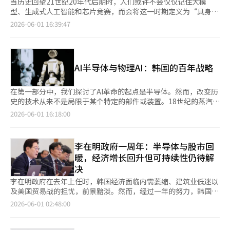
当历史回望21世纪20年代后期时，人们或许不会仅仅记住大模
型、生成式人工智能和芯片竞赛，而会将这一时期定义为“具身智
能（Physical AI）革命”的起点。 每一次改变人类文明进程的技
2026-06-01 16:39:47
术革命，都不会停留在单一技术层面。18世纪的蒸汽机不仅是动力
装置，更催生了工业革命；19世纪的电力不仅是能源系统，更重塑
了现代工业社会；20世纪的互联网不仅是通信工具，更构建了全球
数字经济体系。今天的人工智能同样如此。AI芯片只是起点，而真
AI半导体与物理AI：韩国的百年战略
正决定未来世界格局的，将是AI如何走出屏幕、进入现实，并深度
重构整个产业体系。 这正是具身智能时代到来的意义。 过去几
年，人工智能主要存在于数字空间之中。它帮助人们撰写文稿、生
在第一部分中，我们探讨了AI革命的起点是半导体。然而，改变历
成图像、处理数据、回答问题。然而未来十年，AI将不再局限于虚
史的技术从来不是局限于某个特定的部件或装置。18世纪的蒸汽机
拟世界，而将成为机器人、自动驾驶汽车、智能工厂、智慧港口乃
不仅仅是简单的动力装置，它创造了铁路和工厂，引发了工业革
2026-06-01 16:18:00
至未来城市的“大脑”。人工智能将从“理解与生成”迈向“感知
命。19世纪的电力也不仅仅是简单的能源，它照亮了城市，催生了
与行动”，从信息处理工具演变为现实世界的执行主体。 这一转
大规模生产体系。20世纪的互联网同样不仅仅是通信技术，它创造
变正在全球范围内加速发生。 美国科技企业正从大模型竞争全面
了电子商务和平台经济，将世界连接成一个网络。AI也是如此。今
李在明政府一周年：半导体与股市回
延伸至机器人、自动驾驶和工业自动化领域；芯片企业正在构建机
天，全球关注生成型AI和半导体，但十年后，历史学家很可能将
暖，经济增长回升但可持续性仍待解
器人操作系统和数字孪生平台；汽车制造商则努力将汽车升级为移
2020年代后期记录为“物理AI革命的起点”。 迄今为止，AI主要
决
动AI终端。正如智能手机定义了移动互联网时代一样，机器人和自
存在于屏幕上。人们与AI对话，撰写文档，生成图像。然而，这仅
动驾驶汽车很可能成为未来AI时代最重要的终端设备。 在这场全球
仅是开始。未来，AI将走入现实世界，成为机器人、汽车、工厂和
李在明政府在去年上任时，韩国经济面临内需萎缩、建筑业低迷以
竞赛中，韩国拥有独特而珍贵的战略优势。 与美国相比，韩国虽
城市。AI不再仅仅是回答问题的技术，而是实际移动、判断和行动
及美国贸易战的担忧，前景黯淡。然而，经过一年的努力，韩国经
然不具备全球主导性的互联网平台生态；与中国相比，也缺乏超大
的技术。这就是物理AI。当AI开始超越数字空间，主导物理空间
济展现出超出预期的复苏势头。借助半导体超级周期和人工智能
2026-06-01 02:48:00
规模内需市场。然而韩国同时拥有世界领先的半导体、汽车、造
时，人类将进入另一个工业革命。 最近，全球科技公司的动向象
（AI）投资的扩大，出口和股市迅速反弹，增长率预期也相继上
船、电子和动力电池产业体系。这种“先进制造业与高科技产业并
征性地展示了这一点。美国主要AI公司正在超越大型语言模型的竞
调。但半导体依赖的增长、高物价和财政负担等问题仍需解决。
存”的结构，使韩国成为全球少数能够完整承接具身智能革命的国
争，向机器人、自动驾驶和工业自动化领域投入巨额资金。AI半导