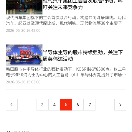
现代汽车集团工会首次联合行动，呼
工智能（AI）系统翻译与编辑。
竞争力的重要组成部分。如果无法建立稳定、高效、低成本的能源
的“三个S”。他指出，为了在AI竞争中不落后，必须加快技术发
制造2025战略的基础上，向AI基础的工厂创新投入巨额资金。全
美国家庭所持有的资产最终与苹果、英伟达、微软等公司的成长紧
定了国家的竞争力。 最近，半导体专家权石俊教授在一次访谈中
吁关注未来竞争力
体系，任何AI战略都将难以持续。 归根结底，具身智能时代的竞争
展速度，扩大大规模AI基础设施和投资，并建立保障国民安全使用
球咨询公司预计，基于AI的制造业创新将在未来带来数十万亿美元
密相连。 日本也走上了类似的道路。日本政府扩大了NISA（小额
提出了一个重要的话题。他强调，韩国迄今为止展现出的优势是克
已经超越单纯的技术竞争，而演变为国家系统能力的竞争。半导
AI的制度基础。 在国会政策研讨会上，崔会长也发表了类似的观
的生产力提升。这不仅是技术变革，更是国家竞争力的重塑。 韩
投资免税制度），旨在将长期停留在存款中的家庭金融资产引导至
服危机的“生存心态”，但在AI时代，需要的是引领世界的“伟大
现代汽车集团旗下的工会首次联合行动，构建共同斗争阵线。现代
体、制造业、能源体系、科研教育、金融资本与创新生态，必须形
点。他在上月28日于国会议员会馆举行的“美中AI技术霸权竞争下
国必须选择的道路非常明确。不是停留在半导体强国，而是成为全
资本市场。这是所谓的“从储蓄到投资”的政策。过去，日本家庭
心态”。 许多专家也分享了相同的观点。韩国是一个成功实现工
汽车、起亚以及现代摩比斯、现代制铁、现代物流等38个主要子公
成统一协同的平台。韩国已经拥有进入这一时代的产业基础和技术
的韩国增长战略”政策研讨会上表示，AI时代应将增长模式从“商
球顶尖的AI制造国家。半导体是起点，而制造业AX是扩展。韩国必
资产的超过一半被锁定在现金和存款中，但最近股票和基金投资的
业化、民主化和信息化的国家，但现在必须超越追赶者的地位，成
司的工会正在讨论参与事宜。整体会员规模约为8万7000人。根据
积累，但决定未来地位的关键，在于能否以足够快的速度完成转
2026-05-30 16:42:00
品”转变为“智能”的出口。他将AI数据中心定义为“智能生产工
须超越仅仅是生产AI半导体的国家，成为一个通过AI创新整个产业
比例逐渐上升。 新加坡同样通过国有基金和养老金制度，将国家
为设计新文明的国家。 专家们分析，最近韩国股市的上涨趋势与
未来讨论结果，接近9万人的大规模联合行动有可能成为现实。 工
型。 如果说AI芯片是韩国面对第四次工业革命的第一次历史机遇，
厂”，强调基础设施投资的重要性。 他指出，影响AI竞争力的主要
的国家。 为此，需要国家层面的战略。不能仅仅依赖几家企业的
和国民的资产用于长期投资。这种方法重视国家竞争力和未来产业
这一变化密切相关。以三星电子和SK海力士为中心的半导体超级
会计划在下月初召开会议，讨论具体计划。这一举动的意义不容小
那么具身智能和制造业AX则是第二次历史机遇。抓住这一机遇的
制约因素包括资本、能源、GPU和内存芯片等。随着AI从训练中心
成功。教育、研究、产业政策、电力基础设施和监管创新必须同时
的培育，而非短期收益。 韩国也面临类似的挑战。我国家庭金融
周期不仅是行业复苏的结果，更是AI时代未来价值的提前反映。股
觑。自3月实施的所谓“黄袋法”以来，涵盖母公司和子公司的集
国家，很可能成为21世纪中叶全球产业秩序的重要塑造者。 20世
转向推理中心，数据中心和内存的需求必然会增加。在这一过程
推进。需要建立AI数据中心的电力网络，培养AI人才的大学和研究
资产仍然以存款和房地产为主。虽然稳定的资产持有很重要，但整
市并不只评估当前，而是提前反映未来。今天的半导体企业价值不
体谈判与联合行动的实现，成为首个案例。 现代汽车集团是韩国
半导体主导的股市持续强劲，关注下
纪，韩国通过工业化创造了“汉江奇迹”。21世纪，韩国完全有可
中，三星电子和SK海力士在内存半导体方面的战略价值也在上
所，以及能够支持创新企业成长的投资生态系统。半导体、电池、
体国家层面上，投资未来产业的长期资金依然不足。人工智能
仅仅是生产内存芯片的制造商的价值，而是未来AI时代的核心基础
制造业的象征。汽车产业与钢铁、零部件、物流、半导体、电池等
周英伟达活动
能依靠具身智能与人工智能转型，再次创造属于新时代的发展奇
升。 崔会长还指出了国内AI基础设施的局限性，提到目前国内数据
机器人、软件、数据中心和电力网络必须作为一个国家战略整合在
（AI）、半导体、生物、航天产业、能源转型等未来产业在没有大
设施供应商的价值，正在被重新评估。 尤其是生成型AI的发展，极
多个行业紧密相连。现代汽车集团的生产线一旦受到影响，将对合
迹。这不仅关乎经济增长，更关乎国家未来百年的发展方向。 当AI
中心中可用于AI的比例较低，强调了大规模基础设施扩充的必要
一起。 尤其是电力问题是物理AI时代的核心课题。AI数据中心消耗
规模资本投入的情况下难以成长。 从这个角度来看，成长基金的
大提升了内存半导体的重要性。随着GPT-3.5向GPT-4、GPT-5的
作伙伴、地方经济乃至国家经济产生重大影响。这一事件之所以受
韩国股市在半导体行业的强劲推动下，KOSPI接近8500点。以三星
芯片开启新的工业化进程之后，具身智能正在成为塑造未来文明的
性。他认为，电力问题也是关键变量。AI数据中心需要大量电力，
巨大的电力。数千台最新的AI服务器运行的数据中心可能消耗相当
售罄可以被视为一个积极的信号。它展示了国民资产与未来成长产
发展，AI需要记住更多的文档，保持更长的对话，理解更复杂的上
到关注，不仅是简单的劳资冲突，更关乎我们产业的竞争力。 现
电子和SK海力士为中心的人工智能（AI）半导体预期提升了市场信
重要工具。而摆在韩国面前的真正课题，已经不再是技术本身，而
因此电力生产、输电和分散发电体系必须一起讨论。 他表示，韩
于一个中小城市的电力。国际能源机构（IEA）预测，随着AI和数
业之间的连接可能性。尤其是低收入群体的参与比例接近40%，这
下文。专家们认为，未来AI竞争的核心将不仅仅是运算速度，而是
代汽车集团近年来持续创造历史最高业绩。在汽车产业电动化转型
心，但单一股票杠杆ETF的推出导致资金集中度加剧，市场波动性
是能否提出一个足以引领未来百年的国家愿景。 这或许正是“第
国应成为AI时代的“规则制定者”，而非“规则接受者”。但要实
页
据中心的普及，全球电力需求将急剧增加。因此，成为AI强国的同
2026-05-30 15:03:00
意味着国民希望分享长期增长的成果，而不仅仅是简单的存款利
存储能力和记忆能力。AI越是像人类思考，内存的重要性就越大。
和人工智能（AI）普及的背景下，工人们对就业稳定感到不安。工
也有所增加。证券界关注下周英伟达年度AI大会“GTC台北
二次建国”命题背后最深层的时代意义。
现这一目标，经济规模和产业基础必须得到支持。 崔会长再次提
时也必须成为电力强国。如果不能综合建设核能、可再生能源、下
息。 然而，仅凭热销来评估成功是不够的。实际上，从现在开始
在过去80年中，计算机产业基于冯·诺依曼结构发展。即运算装置
会提出了延长退休年龄、缩短工时以及因AI引发的就业变化等问
2026”和美国就业数据，以判断半导体强势是否持续及轮动交易
到加强韩日经济合作。他认为，韩国单独在美中主导的技术霸权竞
一代输配电系统和能源存储设备，维持AI竞争力将变得困难。 最
一
才是关键。 过去，许多政策导向的基金在初期也曾受到关注，但
和存储装置分离。然而，随着CPU和GPU性能提升速度远超内存，
题。 然而，我们需要冷静地看待现实。目前，全球汽车产业正面
的可能性。 根据30日的韩国交易所数据，前一交易日KOSPI指数
争中难以获得影响力。通过加强与日本的经济合作，可以扩大经济
终，物理AI时代的竞争超越了技术竞争，成为国家系统的竞争。半
未能取得预期的成果。若投资标的选择不当或受到政治考量的影
瓶颈现象愈发严重。为了解决这一问题，出现了HBM（高带宽内
临百年一遇的大转型。中国电动车企业以惊人的速度成长，美国和
较前一交易日上涨290.86点（3.55%），收于8476.15点。在26日
规模，并在AI、半导体、能源和先进制造等领域实现互补。他提
导体、数据中心、电力网络、制造业、教育、研究、金融和投资生
响，最终将导致收益率下降。投资失败会破坏国民的信任，并对资
上
5
下
3
4
6
7
存）。如今，AI数据中心的竞争力几乎可以说是HBM的竞争力。然
欧洲企业也在为未来汽车竞争而全力以赴。尤其是中国企业在价格
至29日的一周内，KOSPI上涨了8.01%，而KOSDAQ则下跌了
到，通过韩日经济一体化，可以形成约6万亿美元规模的经济圈。
态系统必须连接成一个平台。韩国已经站在了这一起点上。问题在
本市场的发展产生负面影响。 最重要的是，成长基金应明确其作
而，专家们指出，AI时代的真正竞争力并不仅仅来自HBM，而是来
竞争力和技术实力上双双领先，正在侵蚀全球市场。 在这种情况
7.43%。 本周，韩国股市在半导体行业的资金集中现象十分明显。
韩日经济一体化的提案并非首次。自担任韩国商会会长以来，崔会
于能否快速行动。 如果AI半导体是第一个机会，那么物理AI和制造
为投资产品而非政策金融的性质。投资总是伴随着风险。盈利时会
一
自包括DRAM、闪存、SRAM和VRAM在内的综合内存解决方案。
下，我们的汽车产业最需要警惕的是因内部冲突导致的竞争力下
由于三星电子与工会达成临时协议，罢工风险得到缓解，瑞银将美
长多次指出韩国市场规模的局限性，强调与日本的经济合作必要
业AX就是第二个机会。而抓住这第二个机会的国家，很可能在21
获得收益，但也存在亏损的可能。如果政府被视为实际上保障本
而在这一领域，韩国拥有世界一流的竞争力。 AI革命不仅推动半导
降。现代汽车集团不能安于现状，工会也不应仅以当前的成果来判
光的目标股价从535美元大幅上调至1625美元，全球内存行业的投
性。在美中竞争加剧的背景下，韩国与日本应利用互补的产业结
世纪中叶成为全球产业秩序的中心。如果20世纪的韩国通过工业化
金，或将其作为政治成果项目来利用，将可能破坏市场原则。 运
体的发展。数据中心的增加将导致电力需求激增，同时带动输配电
页
断未来。在当今全球市场上，竞争的是企业与企业、国家与国家，
资情绪迅速改善。与此同时，三星电子和SK海力士的单一股票杠
构，确保规模经济。※ 本报道经人工智能（AI）系统翻译与编辑。