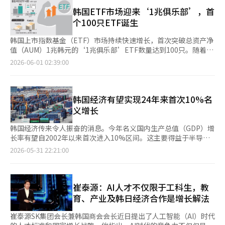
最显著的成就是增长率的回升。经济合作与发展组织（OECD）在
家之一。 造船业便是最典型的例证。韩国拥有全球领先的船舶建
体公司正在开发机器人操作系统和仿真平台，而汽车公司则将车辆
3月将韩国的增长率预期从2.1%下调至1.7%，以反映中东战争和
韩国ETF市场迎来‘1兆俱乐部’，首
造能力，但大量关键工序仍依赖高技能工人。未来，通过人工智
转变为巨大的AI平台。特斯拉正在将类人机器人Optimus培育为未
全球不确定性。然而，随着半导体行业的快速改善，韩国银行和韩
个100只ETF诞生
能、机器人与数字孪生技术的深度融合，船舶设计将实现智能优
来的增长动力，美国主要科技公司正在加速开发工业机器人和物流
国开发研究院（KDI）等机构纷纷将增长率预期上调至2%中期。
化，焊接、喷涂、检测等工序将高度自动化，船舶甚至可以在建造
自动化系统。仅仅20年前，智能手机是互联网时代的核心终端，而
预计在4日发布的OECD经济展望中，韩国的增长率预期也将被上
韩国上市指数基金（ETF）市场持续快速增长，首次突破总资产净
前于虚拟空间完成全生命周期验证。投入运营后，AI还能够实时分
未来，机器人和自动驾驶汽车很可能成为AI时代的核心终端。 在这
调。 出口成为经济复苏的核心动力。去年，韩国的出口额达到
值（AUM）1兆韩元的‘1兆俱乐部’ETF数量达到100只。随着股
析发动机状态、燃油效率和航行安全，实现持续优化。 届时，造
一背景下，韩国处于一个非常独特的位置。美国在软件和平台方面
7093亿美元，首次突破7000亿美元。今年，由于AI数据中心投资
市的繁荣，个人和机构资金大量涌入，ETF市场规模创历史新高。
2026-06-01 02:39:00
船业将不再只是传统制造业，而是高度数据化、智能化的未来产
强大，中国则拥有庞大的内需市场和国家主导的投资能力。然而，
的扩大和高带宽内存（HBM）需求的增加，半导体出口急剧增
根据基金评估公司艾芬指南的数据显示，截至28日，韩国上市ETF
业。 汽车产业的变革同样深刻。过去汽车竞争的核心在于发动
能够同时拥有制造业基础和尖端技术能力的国家并不多。韩国拥有
长，出口持续上升。产业研究院预测，今年出口可能超过9000亿
中总资产净值超过1兆韩元的产品数量为102只，较去年年底的66
机、底盘和机械性能；未来决定竞争力的，则是软件能力和人工智
世界一流的造船业、汽车工业、电池产业、半导体产业和电子产
美元。 资本市场也发生了变化。自政府上任以来，韩国综合股价
只增加了36只，增长显著。 超大型ETF的增长趋势也十分明显。
能水平。一辆电动车所搭载的数千颗芯片和复杂的软件系统，正在
业。能够同时拥有世界顶尖的造船技术、最高水平的内存半导体、
指数（KOSPI）突破8000点，创下历史新高，市值也大幅增加。政
总资产净值超过5兆韩元的ETF数量从去年年底的6只增加到现在的
韩国经济有望实现24年来首次10%名
使汽车逐渐演变为移动计算平台。随着自动驾驶技术不断成熟，汽
全球领先的汽车生产能力和世界一流的电池企业的国家非常少。这
府推动的资本市场现代化政策、国内市场回归账户（RIA）的引入
16只。代表韩国股市的指数型ETF，以及美国主要指数、半导体和
义增长
车产业将从机械制造业转型为软件驱动产业。 对于韩国而言，这
在物理AI时代将成为巨大的战略资产。 仅以造船业为例。目前，韩
以及对半导体行业的乐观预期，提升了消除“韩国折扣”的希望。
分红相关产品的规模不断扩大，推动了市场的增长。 整个ETF市场
不仅意味着产业升级，更意味着从“汽车出口国”向“未来移动出
国造船厂拥有世界一流的技术，但仍然依赖大量熟练工人。然而，
根据第一季度的数据，经常账户也录得733亿美元的顺差，创下历
的规模也在迅速扩大。韩国ETF的总资产净值最近接近500兆韩
韩国经济传来令人振奋的消息。今年名义国内生产总值（GDP）增
行平台国家”的跃升。 与此同时，动力电池产业也将在AI时代获得
当AI与机器人技术结合时，情况将完全不同。在设计阶段，AI可以
史最高水平。 政府通过积极的财政政策支持经济复苏。包括“战
元，创下历史最高水平。由于国内投资者对ETF的偏好增加，加上
长率有望自2002年以来首次进入10%区间。这主要得益于半导体
新的战略价值。 人工智能能够优化电池生产流程、提升能源利用
分析数十万种设计方案，提出最佳方案；在生产阶段，焊接、涂装
争补充预算”在内的大规模财政投入，以及民生恢复消费券和高油
股市的上涨，市场增长速度进一步加快。 总资产排名前列的ETF增
出口价格上涨和出口表现良好，推动了韩国经济的名义规模。韩国
效率、预测设备寿命，并推动储能系统、智能电网和新能源生态的
2026-05-31 22:21:00
和检验工序将由机器人完成。利用数字双胞胎技术，可以在实际建
价救助金等措施，旨在刺激内需和支持弱势群体。同时，政府还扩
长势头也十分明显。排名第一的KODEX 200的总资产净值较去年
银行最近将今年的实际增长率预期从2.0%上调至2.6%。经常账户
快速发展。随着全球新能源汽车和数据中心需求持续扩张，电池产
造船舶之前，在虚拟空间中验证安全性和性能。即使船舶开始运
大了对AI、半导体、能源和区域均衡发展的投资，以确保增长动
年底增加了超过16兆韩元，第二名的TIGER美国S&P500增加了超
盈余预期也大幅上调至2500亿美元水平。名义GDP的增长将导致
业的重要性将进一步提升。韩国拥有全球领先的电池企业，这种产
营，AI也可以实时分析发动机状态和燃料效率，支持最佳航行。造
力。 然而，经济复苏的温暖是否已扩散至整个产业仍然存在疑
过5兆韩元。尤其是第三名的TIGER半导体TOP10，受益于半导体
家庭债务比率和国家债务比率的降低。如果今年名义GDP增长
业基础为其在下一轮竞争中赢得先机提供了坚实保障。 不仅如
船业将从简单的制造业演变为数据驱动的超精密产业。 汽车产业
问。最近，国会预算政策处的报告显示，半导体生产能力指数在过
股的强劲表现，总资产净值从2兆8306亿韩元猛增至14兆5420亿
10%，家庭债务比率可能降至80%以下。若增长达到12%至
崔泰源：AI人才不仅限于工科生，教
此，物流、港口、农业等传统产业同样将因AI而发生根本性变化。
同样如此。过去，汽车的竞争力在于发动机性能和燃油经济性。然
去五年中上升了80个百分点，而非半导体制造业的生产能力则下降
韩元，增长超过5倍。 今年以来，国内外股市的共同强劲表现被认
13%，则政府设定的2030年目标80%水平将更快实现。这无疑是
未来的港口将实现无人化运营，集装箱调度、仓储管理和运输路径
育、产业及韩日经济合作是增长解法
而，未来汽车的竞争力很可能由软件和AI决定。一辆电动车上装载
了14个百分点。这意味着，除半导体外的制造业和内需行业的复苏
为是ETF市场扩大的关键背景。KOSPI指数较年初大幅上涨，美国
一个积极信号。家庭债务和国家债务一直是压制韩国经济的两个负
优化将由人工智能实时完成；未来农业将依靠无人农机、智能传感
了数千个半导体，AI控制着车辆的运行。随着自动驾驶技术的发
相对乏力。 实际上，许多人认为经济感受依然冷淡。钢铁、石油
股市也持续强劲，导致国内和海外股票型ETF的资金流入均有所增
担。家庭债务抑制消费并加剧金融不安，而国家债务则成为未来世
器和农业大模型，实现精准种植和高效生产。对于面临人口老龄化
崔泰源SK集团会长兼韩国商会会长近日提出了人工智能（AI）时代
展，汽车产业将从机械产业转变为软件产业。未来，汽车的智能判
化工和建筑业仍未摆脱低迷，自营业者和小商户的困难也在持续。
加。 最近，以单一股票为基础资产的高风险高收益产品也取得了
代的负担。如果这些指标得到改善，将对经济的韧性产生积极影