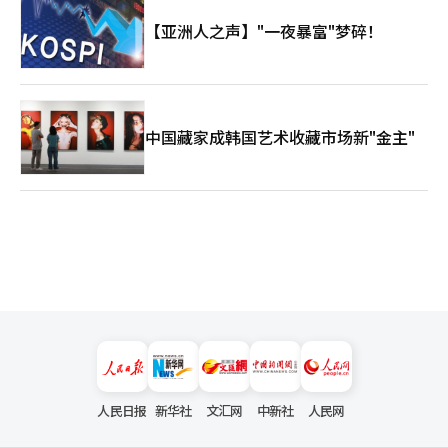
心部件HBM市场。 随着AI的发展，内存需求将爆炸性增长。因为
AI是记忆机器。 然而，冷静地说，韩国目前仍是半导体强国，而非
【亚洲人之声】"一夜暴富"梦碎！
AI强国。我们在硬件上强大，但在平台上较弱。我们在制造上强
大，但在软件上不足。 我们在技术上强大，但在全球生态系统中
仍需更多挑战。 因此，未来的任务非常明确。我们必须从半导体
强国进化为AI强国。 物理AI时代，韩国的新飞跃 未来20年的关键
字是物理AI。AI在屏幕上存在的时代已经结束。AI现在将成为机器
中国藏家成韩国艺术收藏市场新"金主"
人、汽车、工厂和物流中心。它将成为无人机和智能农机，代替人
类的手和脚。 韩国拥有汽车、造船、机械、电池、半导体和通信
产业，这在全球范围内都是非常罕见的产业结构。 因此，在物理AI
时代，韩国有充分的可能性成为新的领先国家。特别是制造业的AI
转型（AX）是决定韩国未来的关键任务。我们需要将AI与造船、汽
车、钢铁和石化产业结合起来。必须建立工厂自动化、黑暗工厂和
基于机器人的生产系统，并将其出口到全球市场。 第二建国宣言
现在，韩国需要一个新的国家愿景。1960年代的工业化是第一次
奇迹。1980年代的民主化是第二次奇迹。1990年代的信息化是第
三次奇迹。 现在，韩国必须挑战第四次奇迹，AI国家大转型。 政
府应将AI作为国家优先战略产业来培育。企业应扩大研发投资。大
学应培养世界一流的AI人才。研究所应专注于基础技术的开发。 政
治界应停止争斗，合作国家战略。企业应为未来竞争力创造新的社
会共识。韩国已经成功实现了工业化、民主化和信息化的经验。
问题不在于能否做到，而在于是否去做。 未来10年将是决定韩国
人民日报
新华社
文汇网
中新社
人民网
命运的黄金时间。 AI不仅仅是一个产业，而是国家生存的战略。美
国和中国之间的AI霸权竞争将决定未来100年的世界秩序。韩国可