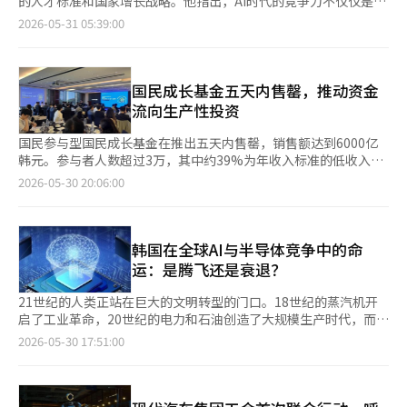
和劳动力短缺挑战的韩国而言，这种转型不仅是技术选择，更是国
的人才标准和国家增长战略。他指出，AI时代的竞争力不仅仅是特
断和自主驾驶能力将比制造质量更为重要。如果韩国汽车产业成功
政府在最近的绿皮书中指出，由于中东战争带来的地缘政治风险，
成功，进一步拓宽了ETF市场的基础。上周上市的三星电子和SK海
响。然而，我们必须冷静分析一个问题。这次名义增长是韩国经济
家发展的必然要求。 这一切变革背后的核心概念，正是AX——人工
定技术人才的问题，还需要教育、产业和社会系统的全面转型。同
实现AI转型，将不仅仅是一个简单的整车出口国，而是有望跃升为
2026-05-31 05:39:00
经济下行风险依然存在。 高油价和高汇率带来的物价上涨压力也
力士单一股票杠杆ETF中，三星资产运用的KODEX三星电子单一
体质改善的结果，还是半导体超级繁荣带来的暂时错觉？名义GDP
智能转型（AI Transformation）。 如果说数字化转型（DX）解
时，他强调，韩国单独应对美中技术霸权竞争的困难，呼吁加强韩
未来的出行平台国家。 电池产业同样是物理AI时代的关键产业。AI
是一大负担。国际油价因中东局势的长期化而维持在高位，韩元与
股票杠杆ETF和KODEX SK海力士单一股票杠杆ETF在上市后不久
同时反映了实际增长和价格因素。即使销售量相同，出口价格上涨
决的是数据采集和连接问题，那么人工智能转型解决的则是自主决
日经济合作。 崔会长在5月28日播出的KBS1TV《纪录片洞察-人才
可以优化电池生产流程，预测电池寿命，并最大化能源效率。AI与
美元的汇率也在1500元左右波动。如果生产者物价的上涨转嫁到
便突破了1兆韩元的总资产，迅速进入‘1兆俱乐部’。 业内人士
也会导致名义GDP增加。这次的两位数名义增长预期很大程度上源
策和自主执行问题。工厂能够自我优化，设备能够自我诊断，物流
战争2：崔泰源的回答》中表示：“AI时代的人才定义将会改
电池的结合将形成新的产业生态系统，不仅包括电动车，还包括储
消费者身上，民生负担可能再次加重。 财政健康问题也亟待解
认为，ETF市场的增长趋势将在短期内持续。由于通过退休金和个
于半导体价格上涨和出口表现良好。半导体无疑是韩国经济的支
系统能够自主调度。人类社会正在从“人主导决策”的时代，逐步
变。”他解释说，在AI迅速发展的时代，学习什么和培养什么能力
国民成长基金五天内售罄，推动资金
能装置（ESS）、智能电网和下一代电力网络。全球电池市场已经
决。在经济复苏过程中，积极财政政策发挥了一定作用，但增长和
人养老金账户进行的ETF投资比例不断扩大，长期投资者也在增
柱，但半导体周期总是经历繁荣与衰退的反复。因此，家庭债务比
迈向“人与AI共同决策”的新时代。 全球主要经济体已经率先展开
变得尤为重要。 崔会长所描绘的未来人才形象并不仅限于AI开发
发展到数千亿美元的规模，随着电动车和数据中心的扩展，需求预
流向生产性投资
税收在很大程度上依赖于半导体大企业的业绩和资产市场的繁荣。
加。 金融投资业界相关人士表示：“股市上涨带来的资金流入与
率的降低并不意味着家庭债务问题的结束。因为名义GDP的增长使
布局。 德国持续推进“工业4.0”战略，美国加速推动AI与云计算
者。他指出：“AI人才并不只是指工科生。”他认为，能够将人类
计将进一步增加。韩国拥有世界一流的电池企业，因此与AI的融合
此外，随着老龄化导致的养老金和福利支出增加，以及可能重复的
养老金资金的扩大相互促进，使得ETF市场规模迅速扩大。随着各
得比率降低的效果显著。实际上，债务规模、偿还负担、房地产价
融合，中国则依托“制造强国”战略大规模建设智能工厂。未来国
与AI结合并连接多个领域的“通才型人才”将变得更加重要。 崔会
效应将更加显著。 物流和港口同样如此。釜山港是世界级的转运
国民参与型国民成长基金在推出五天内售罄，销售额达到6000亿
补充预算编制，长期财政运作的压力也在加大。 税制政策也面临
种产品的推出，大型ETF的数量将继续增加。”※ 本报道经人工智
格和利率环境仍需持续管理。国家债务比率也是如此。名义GDP的
家竞争的核心，不再只是GDP规模的比较，而是整个产业体系智能
长将AI的发展阶段视为从人类提问并得到回答的“推理AI”向能够
港，仁川港则发挥着东北亚物流枢纽的作用。未来，随着AI基础的
韩元。参与者人数超过3万，其中约39%为年收入标准的低收入群
变革的十字路口。政府计划加强长期持有特别扣除的实际居住要
能（AI）系统翻译与编辑。
增长可能改善比率，但如果不改革支出结构，财政负担将再次加
化水平的竞争。 对于韩国而言，真正的战略目标不应仅仅停留
自主判断和行动的“代理AI”转变。他表示，在这一阶段，积极利
物流系统的引入，集装箱的移动、存储、通关程序和运输路线优化
体。每人平均投资金额也达到了2000万韩元。在金融市场不确定
求，缩减租赁经营者的税制特例，预告将转向“以实际居住为中
2026-05-30 20:06:00
重。在健康检查中，身高增加导致体重指数降低，并不意味着体重
在“半导体强国”。半导体是基础，但不是终点。 韩国需要从AI芯
用AI的人与不利用AI的人的能力差距可能会加大，企业和国家亦是
都将实现自动化。自主航行的船舶与AI物流平台的结合将大幅降低
性依然存在的情况下，许多国民选择将资金投入成长基金，这一现
心，征收投资收益税”的体系。通过重新设计税制，向实际投资收
减轻。经济也是如此。重要的不是比率的改善，而是体质的改善。
片制造国，升级为全球领先的AI制造强国；从参与技术革命，转向
如此。竞争力的差距将取决于AI的利用速度和效果。 他提出了个人
物流成本，并最大化效率。作为全球贸易中心的韩国，是最早能够
象引发了多方面的思考。 最引人注目的是投资者的选择。近年
益征税，以提高税收公平性。 前工业通商资源部部长主亨焕指
韩国经济的结构性挑战依然严峻。低出生率、高龄化、劳动年龄人
主导产业革命；从输出产品，转向输出未来产业生态。 要实现这
应培养的四项核心能力：思维能力、适应能力、共情能力和身体技
实验这些变化的国家之一。 农业领域也不例外。AI可以分析土壤状
来，市场资金主要集中在房地产、存款和短期金融产品上。由于低
出，人工智能和人口结构变化是我国经济最大的中长期威胁，他表
口减少、自营业者过剩、服务业竞争力不足、青年就业问题依然存
一目标，必须建立国家层面的系统性战略。 教育体系需要培养AI时
能。 思维能力不仅仅是记忆知识和考试的能力。在AI能够替代知识
况和气候变化，提出最佳的种植方式，而无人机和无人农机则可以
增长阶段的长期化，投资者更倾向于追求稳定性，而非冒险投资未
韩国在全球AI与半导体竞争中的命
示：“应当根据人工智能时代的要求，整顿个人信息、金融和劳动
在。半导体的繁荣并不会自动解决这些问题。相反，繁荣时期更应
代的人才；科研体系需要推动基础创新；产业政策需要促进跨领域
获取和信息处理的时代，理解问题本质和独立思考的能力变得更加
解决人力不足的问题。考虑到韩国农村面临的老龄化和人口减少问
来产业。然而，成长基金的热销显示出至少部分资金有可能重新流
市场的监管，同时通过教育改革培养人才。还应大胆发展半导体、
运：是腾飞还是衰退？
加快改革。如果税收增加，财政能力增强，就应将其投入到人工智
融合；资本市场需要支持长期科技投资；监管体系需要为创新创造
重要。适应能力是指在快速变化中能够在失败后重新选择和行动的
题，AI农业很可能不再是选择，而是必然。农业也正在从劳动密集
向生产性投资。 经济增长的源泉在于投资，更准确地说，是提升
生物、电池、核电和电力设备等未来成长产业，引导企业集中于核
能、半导体、生物、机器人、航天等未来产业和人才培养中，而不
空间。同时，半导体、机器人、动力电池、数据中心、软件平台和
韧性。共情能力是人类独有的能力，AI难以替代。身体技能则是通
型产业转变为数据密集型产业。 这些变化的核心概念就是AX（AI
未来生产力的投资。新的企业出现，技术得到开发，创新产业得以
心业务进行产业结构调整。”※ 本报道经人工智能（AI）系统翻译
21世纪的人类正站在巨大的文明转型的门口。18世纪的蒸汽机开
是短期支出。如果今天的半导体拯救了韩国经济，明天的增长动力
先进制造业必须被纳入统一的国家战略框架。 尤其值得关注的是
过音乐、美术、体育等人类身体活动创造价值的能力。 崔会长还
转型）。数字转型是收集和利用数据的阶段，而AI转型则是数据能
成长，才能增加就业和收入。如果资金仅停留在房地产和短期金融
与编辑。
启了工业革命，20世纪的电力和石油创造了大规模生产时代，而互
则应来自人工智能和新兴产业。24年来首次实现10%名义增长无
能源问题。人工智能时代本质上也是能源时代。大型AI数据中心消
强调了教育系统的变革。他表示，学校不应仅仅停留在知识传授的
够自我判断和执行的阶段。工厂自主运营，设备自我诊断，物流自
产品上，经济整体的增长潜力必然会下降。 实际上，许多发达国
联网引领了信息革命，人工智能（AI）则成为超越所有这些变化的
2026-05-30 17:51:00
疑是一个机会。但这个机会不会自动转化为祝福。关键在于如何利
耗的电力规模惊人，其能源需求甚至相当于一座中等城市。国际能
空间，而应转变为实验和体验与AI共存的方式的平台。对于医学专
我优化。从一个人类决定一切的时代，转向AI共同决策的时代。这
家早已发展出多种制度，将国民的资产与生产性投资相连接。 美
新文明革命的起点。 如今，AI不仅仅是一项技术。它是一种通用技
用半导体带来的时间，是消费掉它，还是用来为未来做准备。积极
源机构已经多次预测，随着AI和数据中心快速扩张，全球电力需求
业的偏好现象，他认为，学校和社会需要解释和说服，让工科和科
是工业革命后几百年来人类所承担的管理和控制功能的相当一部分
国就是一个典型例子。美国家庭资产的相当一部分通过养老金、共
术，正在改变经济、工业、国防、外交、教育、医疗、文化、艺
信号已经亮起，但我们不能放松警惕。在繁荣时期进行改革、投资
将在未来十年显著增长。 因此，未来的AI强国必然也是能源强国。
学技术领域也成为足够有吸引力的选择。 崔会长的关注点不仅限
转移到AI的过程。 全球已经进入AX竞争。德国通过工业4.0推动智
同基金和ETF等方式投资于企业和资本市场。美国的代表性退休金
术，甚至人类的思维方式和劳动概念。过去，钢铁生产量决定了国
和为未来做准备，这才是经济的基本原则和常识。※ 本报道经人
无论是核能、可再生能源、智能电网还是储能系统，都将成为国家
于个人教育。他提出国家层面的AI战略，强调速度、规模和安全
能制造创新，美国则加速利用AI和云技术进行产业转型。中国也在
制度401(k)在过去几十年中一直是创新企业成长的重要资金来源。
力，石油的获取能力左右了国家的命运，而今天，半导体和AI则决