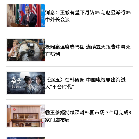
时平均工资等数据。市场预计美国新增就业将增加9.5万人，失业
领域，中国已经达到相当高的水平。中国的工厂自动化速度位居世
率将达到4.3%。 达沃投资证券的研究员表示：“市场利率已经在
界前列。在电动车、无人机和工业机器人领域，中国展现出令美国
消息：王毅有望下月访韩 与赵显举行韩
一定程度上反映了对油价和通胀的担忧，以及由此导致的鹰派美联
也感到紧张的竞争力。 中国的弱点在于高端半导体。美国的出口
中外长会谈
储态度，因此即使就业数据略低于预期，也可能被视为积极信
管制是中国最大的负担。然而，矛盾的是，这反而增强了中国的技
号。”他同时指出：“如果出现冲击或意外情况，且强度大幅偏离
术自立意愿。 未来20年，可能会成为美国和中国在AI霸权争夺中
预期，可能会成为市场波动的因素。” 证券界普遍认为，短期内
展开新冷战的时代。 台湾，全球经济的心脏 台湾是一个小岛国
半导体主导的强势趋势可能会持续。然而，在5月股市急剧上涨的
家，但在全球经济中占据的重要地位绝不小。 这要归功于台积
过程中，半导体和IT硬件行业的资金过度集中，因此在6月可能会
电。台积电是全球最先进的代工市场的绝对强者。苹果、英伟达、
极端高温席卷韩国 连续五天报告中暑死
出现以二次电池、造船、国防和证券等业绩改善行业为中心的轮动
AMD和高通等全球主要企业均依赖于台积电的生产能力。如今，AI
亡病例
交易可能性。 李在元的研究员表示：“5月股价上涨速度较快，因
产业几乎无法在没有台积电的情况下运作。 然而，台湾最大的变
此股价收益比（PER）的扩展和杠杆ETF的资金效应影响较
数是地缘政治风险。如果台海发生冲突，全球供应链将受到冲击。
大。”他还指出：“6月可能会出现IT以外的每股收益（EPS）改
美国、日本和欧洲推动供应链多元化的原因也在于此。 在这一点
善行业的轮动交易。”他强调：“关键在于保持主导股的同时实现
上，韩国的战略价值愈加凸显。因为世界不再能够仅依赖于某个特
扩散。” 赵研究员表示：“短期内，油价和利率上行压力有所缓
《逐玉》在韩破圈 中国电视剧出海进
定地区。 日本，梦想半导体复兴 在1980年代，日本是全球半导体
解，因此可以期待一些轮动交易和KOSDAQ相对强度的恢复。”但
入"平台时代"
产业的绝对强者。东芝、NEC、日立和富士通主导了全球市场。然
他也指出：“然而，利率并不是处于趋势性下降阶段，因此选择仍
而，由于未能适应数字革命，失去了主导权。 最近，日本正在推
将局限于能够压倒利率负担的AI价值链内的行业。” ※ 本报道经
动国家层面的半导体复兴战略。日本在材料和设备领域仍保持世界
人工智能（AI）系统翻译与编辑。
一流的竞争力。半导体制造所需的核心材料和精密设备大部分来自
日本企业。 问题在于人口减少和老龄化。此外，相对保守的企业
霸王茶姬持续深耕韩国市场 3个月完成8
文化也被认为是限制创新速度的因素。 尽管如此，日本仍然是一
家门店布局
个不可小觑的竞争者，尤其是在材料和设备领域，仍然处于世界顶
尖水平。 韩国的机会 那么，韩国处于何种位置？ 韩国拥有世界一
流的内存半导体竞争力。三星电子和SK海力士几乎主导了AI时代核