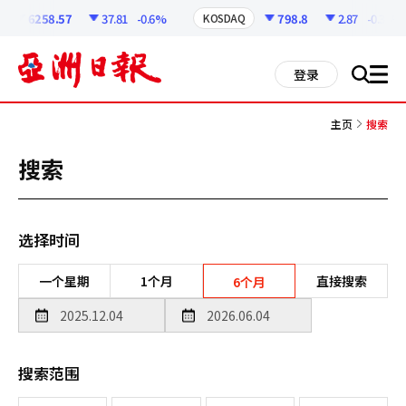
코
인
6258.57
37.81
-0.6%
798.8
2.87
-0.36%
KOSDAQ
정
보
all
登录
搜
men
索
主页
搜索
搜索
选择时间
一个星期
1个月
直接搜索
6个月
搜索范围