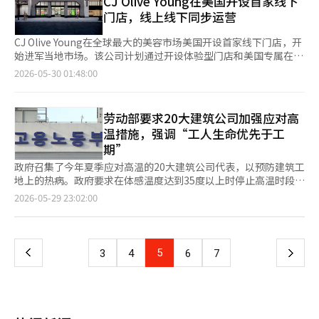
CJ Olive Young在美国开设首家线下
决。在经济复苏过程中，积极财政政策发挥了一定作用，但增长和
业的集中现象。对于事务所而言，在施工费用、原材料价格、人工
际化计划地区被视为三星电子平택校园的后方居住地。宇美建设财
设施的谅解备忘录（MOU）”。签署仪式由国家荣誉部部长权吴
门店，线上线下同步运营
税收在很大程度上依赖于半导体大企业的业绩和资产市场的繁荣。
成本和金融费用上涨的背景下，能够稳定完成项目的施工单位的重
团推出“平택高德宇美林尊贵”，针对三星电子平택校园的后方需
尔和HD建筑机械社长文在荣主持，正기선会长及驻韩埃塞俄比亚
此外，随着老龄化导致的养老金和福利支出增加，以及可能重复的
要性日益增加。考虑到入住后的市场价格和一般销售的热度，以及
求。金湖建设也在高德国际化计划地区A-63块推出630户规模的公
大使德西·达尔基·杜卡莫也出席了此次活动。 根据协议，HD建
CJ Olive Young在全球最大的美容市场美国开设首家线下门店，开
补充预算编制，长期财政运作的压力也在加大。 税制政策也面临
品牌价值等因素，偏好经过验证的大型建筑公司的现象愈发明显。
共分销住宅“高德新城市阿特拉”。 对于建筑公司而言，半导体
筑机械将支持在联合国参战国内建立纪念设施，并提供施工所需的
始进军当地市场。该公司计划通过开设体验型门店和美国专属在线
变革的十字路口。政府计划加强长期持有特别扣除的实际居住要
大型建筑公司也在丰富的承包余额和资金实力的基础上，集中精力
带是一个在低迷的分销市场中能够区分的明确营销点。靠近工业园
建筑设备。首个海外参战纪念设施将设立在埃塞俄比亚首都亚的斯
商城，扩大与当地消费者的接触。根据业内消息，Olive Young的
求，缩减租赁经营者的税制特例，预告将转向“以实际居住为中
2026-05-30 01:48:00
确保核心地段的获取。尤其是江南地区的重建，不仅仅是承包金
区的项目在大型生产设施建设过程中将吸引现场人员，运营后，工
亚贝巴，该国是朝鲜战争期间唯一派遣地面部队的非洲国家。 HD
首家美国线下门店于29日在加利福尼亚州洛杉矶附近的帕萨迪纳开
心，征收投资收益税”的体系。通过重新设计税制，向实际投资收
额，更是未来高端品牌竞争力的象征。相对而言，中型建筑公司则
人、合作公司和研究人员的需求也可能增加。 供应条件也值得关
现代还在继续支持参战英雄及国家功臣的遗属。自2022年起，HD
业。帕萨迪纳店为单层大型独立门店，建筑面积为803㎡（约243
益征税，以提高税收公平性。 前工业通商资源部部长主亨焕指
通过选择性承包和扩大公共及非住宅领域来寻找出路。 实际上，
注。京畿地区的分销量今年累计达到26030户，比去年增加
韩国造船和HD现代重工每年轮流资助2000万韩元，帮助海军遗孤
坪），内有约400个品牌和超过5000种商品，其中80%以上为韩国
出，人工智能和人口结构变化是我国经济最大的中长期威胁，他表
去年三星物产和现代建设的重建项目承包总额达到19兆7493亿韩
劳动部要求20大建筑公司加强应对高
53.9%，但未售出房屋为12205户，减少了8.3%。同期竣工量为
和生活困难的海军子女。此外，HD建筑机械自2021年起与国家荣
本土品牌。门店的设计充分考虑了当地消费者的护肤习惯和皮肤问
示：“应当根据人工智能时代的要求，整顿个人信息、金融和劳动
元，占前十大建筑公司总承包额的约40%。在承包排名中，三星物
21209户，减少了38.9%。虽然分销量增加，但未售出房屋减少，
温措施，强调“工人生命优先于工
誉部合作，通过“房屋改造项目”改善国家功臣遗属家庭的居住环
题，产品按美白、保湿、瑕疵管理等皮肤问题进行分类。此外，门
市场的监管，同时通过教育改革培养人才。还应大胆发展半导体、
产位居第一，现代建设位居第二，保持了领先地位。 城市与经济
入驻量下降，表明新公寓的需求在一定程度上得到了支撑。 用人
期”
境，计划到今年为21户家庭提供居住环境改善支持。 正기선会长
店还将根据K美容趋势的变化，每两周调整一次货架布局。体验服
生物、电池、核电和电力设备等未来成长产业，引导企业集中于核
代表宋承炫表示：“选择大型建筑公司对事务所成员而言，可以期
处仁区的情况更接近于土地、补偿和基础设施优先于公寓的阶段。
表示：“铭记那些在恐惧面前毫不犹豫的参战英雄的牺牲与奉献，
务方面，Olive Young在门店内引入了使用皮肤扫描仪的自助诊断
心业务进行产业结构调整。”※ 本报道经人工智能（AI）系统翻译
政府召集了今年夏季应对高温的20大建筑公司代表，以预防建筑工
待未来市场价格形成的品牌溢价，同时由于资金筹措能力和施工经
根据国土交通部的消息，移动·南沙邑国家产业园将在2024年12
并将其传承给后代，是我们的责任。未来，HD现代将继续铭记和
服务。顾客可以在店内检查皮肤状态，并根据诊断结果获得个性化
与编辑。
地上的热病。政府要求在体感温度达到35度以上时停止高温时段的
验丰富，项目延迟的风险相对较低。”他还预测：“在未来的核心
月获得项目计划批准，预计在2025年底开始损失补偿协商，并计
尊重为国家奉献的人们。” 此次缅怀活动吸引了约200名员工参
咨询，从而提升品牌知名度和购买转化率。 Olive Young在美国开
户外作业，在38度以上时停止所有户外作业，除紧急工作外，严格
地段重建和再开发项目中，现代建设和三星物产等大型建筑公司的
页
2026-05-29 23:02:00
划在2026年下半年启动建设工程。LH也将在完成工业设施用地的
与，包括HD现代的正기선会长和HD建筑机械的文在荣社长。此
设门店的背景是全球商城消费者数据和K美容的增长趋势。数据显
执行高温应对标准。就业劳动部于29日下午在政府世宗大厦召开了
强势将继续。” 他进一步指出：“随着施工费用负担的加重，未
分销合同后，推动今年下半年启动工业园区的建设工程。 与用人
外，HD现代1%分享基金会还向国家功臣后代提供生活费和生活用
示，Olive Young的全球商城在150个国家的销售中，美国占比超
由部长金英勋主持的会议，讨论了建筑工地热病预防措施和安全投
来的承包战将不仅仅是品牌竞争，还将综合提出项目性改善、金融
一
不同，平택已经确认了生产基地的效果。围绕高德国际化计划地
品，继续表达感恩与敬意。特别是在2024年，基金会与前线军队
过一半。此外，根据食品药品安全处的数据，今年第一季度对美国
资的扩大。这次会议是针对最近总统在国务会议上要求保护高温易
支持和特色设计等方面的要求。”※ 本报道经人工智能（AI）系统
区，三星电子平택校园的居住需求已经形成，后续供应也在继续。
签署了姊妹关系协议，并为在前线履行国防义务的军人提供建筑设
的化妆品出口额同比增长了40%。在亚马逊美容类前100名中，K
受害群体的后续措施。会议上，三星物产、大宇建设、GS建设等
翻译与编辑。
然而，在消化高德国际新城市和脑城等大型开发和供应量的过程
上
5
下
3
4
6
7
备和客车等支持。
美容产品的数量也增加至28个。在开设帕萨迪纳店之前，Olive
主要建筑公司分享了高温应对的“高温安全五项基本原则”的执行
中，交易市场的复苏速度相对较慢。 一位建筑公司相关人士表
Young还对当地员工进行了培训。去年3月，部分当地门店员工曾
情况和夏季安全管理计划。建筑公司表示，他们已将体感温度达到
示：“仅凭半导体带这个名称并不能保证所有项目的成功，”并指
一
前往韩国学习门店运营和接待技巧。Olive Young在开设线下门店
35度以上时停止高温时段的户外作业，以及在38度以上发布高温
出“实际的工业园区距离、区域交通网络的开通时间、分销价格和
的同时，还推出了美国专属在线商城。顾客可以在门店体验产品
重大警报时，除紧急措施外停止所有户外作业的方案纳入施工计划
入驻量等因素都会影响需求的吸收能力。” 他补充道：“各地区
页
后，通过在线商城进行重复购买。特别是，随着美国配送时间的缩
中。此外，他们还介绍了利用人工智能（AI）翻译程序和移动应用