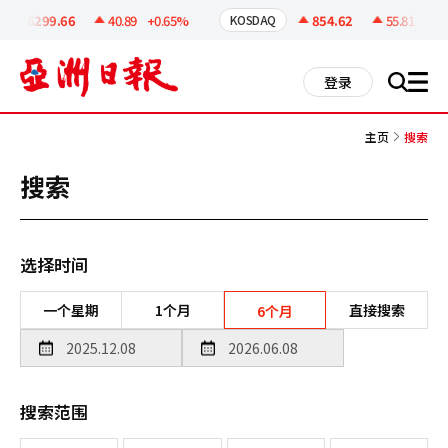
코
인
6299.66
40.89
+0.65%
854.62
55.81
+6.9
KOSDAQ
정
보
all
登录
搜
men
索
主页
搜索
搜索
选择时间
一个星期
1个月
直接搜索
6个月
搜索范围