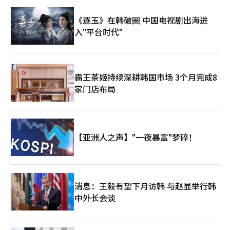
《逐玉》在韩破圈 中国电视剧出海进
入"平台时代"
霸王茶姬持续深耕韩国市场 3个月完成8
家门店布局
【亚洲人之声】"一夜暴富"梦碎！
消息：王毅有望下月访韩 与赵显举行韩
中外长会谈