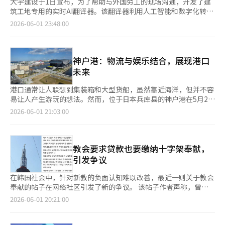
大宇建设于1日宣布，为了帮助与外国劳工的现场沟通，开发了建
筑工地专用的实时AI翻译器。该翻译器利用人工智能和数字化转型
技术，旨在更准确地传达安全指示和工作内容，减少现场沟通错
2026-06-01 23:48:00
误。 此次AI翻译器由大宇建设主导开发，并与技术合作伙伴乐天创
新共同构建。其特点在于并非简单引入现有翻译解决方案，而是专
门设计了适合建筑工地的系统。 在国内建筑工地，外国劳工的比
例持续上升。因此，在安全教育和工作指示过程中，由于语言差异
神户港：物流与娱乐结合，展现港口
造成的沟通问题已成为现场管理的主要课题。建筑工地的工作速度
未来
和风险都很高，如果指示内容未能及时传达，可能导致工作混乱或
安全事故。最近，建筑行业中AI翻译和多语言安全教育解决方案的
港口通常让人联想到集装箱和大型货船，虽然靠近海洋，但并不容
引入也与这一趋势密切相关。 大宇建设基于乐天创新的AI实时翻译
易让人产生游玩的想法。然而，位于日本兵库县的神户港在5月29
技术，确保能够稳定识别和翻译现场语音。同时，应用了反映现场
日的访问中，打破了这种先入为主的印象，成为一个亲水区域。
2026-06-01 21:03:00
常用俚语和专业术语的建筑专用词典，提高翻译准确度。现场新使
神户港于1868年开港，是日本三大贸易港之一，年均货物吞吐量
用的表达或常用词汇也可以立即注册和修改，以便根据现场特性进
超过210万TEU。自开港以来，进入20世纪后，1940年前以新港
行管理。 支持的语言多达180种。应用实时语音处理技术，减少了
码头和中部码头为中心，逐步形成了现代化的港口。 神户市港务
翻译延迟时间。这将降低不准确翻译或内容遗漏的可能性，并弥补
局的北川健介表示：“从1965年到2005年，通过削山填海的方
教会要求贷款也要缴纳十字架奉献，
了以往依赖部分工作组长进行翻译的局限性。 使用方式也与现场
式，努力扩展港口物流的海上功能。” 1960年代至1980年代被认
引发争议
运营流程相匹配。现场负责人开设翻译频道后，劳工们可以在早晨
为是港口物流集装箱化的集中时期。在1963年之前，小型船只负
查岗和TBM等安全会议上，通过个人智能手机实时查看翻译内
责物流运输，但随着集装箱船的引入，港口物流的海上转移得以实
在韩国社会中，针对新教的负面认知难以改善，最近一则关于教会
容。管理者则可以通过专用屏幕管理使用情况和建筑术语库。 作
现。原有的港口物流区域也开始自然转变为城市功能。 自1970年
奉献的帖子在网络社区引发了新的争议。 该帖子作者声称，曾经
为国土交通部主办的智能建筑联盟的主席单位，大宇建设还在推动
起，神户港开发了“梅里肯公园海滨”，增加了娱乐功能，吸引了
为建房而申请的贷款也被教会要求缴纳十字架奉献。他表示：“牧
2026-06-01 20:21:00
AI和数据驱动的智能建筑技术的扩展。自主开发的AI合同文件分析
大量游客。此外，曾是国营铁路的集装箱基地的区域经过再开发，
师说贷款的钱也算是收入，应该缴纳十字架奉献。”他还提到，家
系统“立即答复AI”和沟通解决方案“立即信件AI”，以及AI智能
形成了海滨乐园，集美食、观光和娱乐于一体。 看似顺利的港口
人私下捐赠了巨额建筑奉献的事实被后来揭露，导致家庭关系紧
景观设计等建筑行业数字化转型技术，已在现场和各项工作中得到
再开发在1995年经历了一次重大考验，因发生了阪神·淡路大地