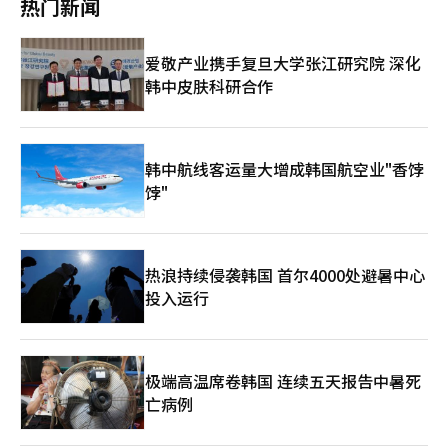
的国家产业园开工、补偿、高德国际化计划地区的后续供应、
热门新闻
短，在线商城的需求预计将增加。原有全球商城的美国配送时间为
程序，向外籍工人提供实时母语安全信息，并通过智能安全设备进
GTX-A的开通效果、三星电子总部和研发需求等将成为分销营销的
5-7个工作日，而美国专属在线商城的配送时间缩短至3-5天。免费
行健康监测等加强热病预防活动的措施。同时，针对混凝土浇筑等
关键因素。”
配送的门槛也从60美元降低至35美元。为此，Olive Young在今年
高温环境下的作业，他们通过两班制轮换作业，结合工作与休息，
爱敬产业携手复旦大学张江研究院 深化
3月在加利福尼亚州布卢明顿建立了约3600㎡（约1100坪）的西部
并为减少高温易受害时段的作业，实施提前上班和调整作业时间等
韩中皮肤科研合作
综合物流中心，专门负责美国专属在线商城的配送。Olive Young
措施。劳动部自15日起至9月30日运行“高温安全特别对策小
计划在此基础上，未来在门店推出在线订单商品的自取服务。此
组”，并建议全国建筑工地严格执行高温分级作业停止措施。政府
外，Olive Young还将推出针对美国消费者的专属会员制度，计划
在体感温度达到33度以上时，建议调整作业时间或缩短户外作业时
于7月开始推出名为“OY会员”的项目，并在每月的前7天提供折
间；在35度以上时，建议从下午2点至5点停止户外作业；在38度
扣和奖励积分。Olive Young计划在帕萨迪纳店开业后，在上半年
以上时，建议停止所有户外作业，除紧急措施外。此外，去年法制
韩中航线客运量大增成韩国航空业"香饽
内在洛杉矶再开设一家门店，目标是在一年内在美国开设5家门
化的“高温安全五项基本原则”包括：提供凉水、安装冷气设备、
饽"
店。初期将以洛杉矶和加利福尼亚州等西部地区为中心，随后扩展
充分休息、发放保冷设备、建立热病发生时119报警机制等，将进
到中南部和包括纽约在内的东部主要商业区。Olive Young美国法
行现场执行情况的重点检查。金英勋部长表示：“请在建筑工地上
人代表权佳恩表示：“我们将努力让尚未熟悉K美容的当地消费者
摆脱工期压力，切实执行高温安全五项基本原则，采取延长工期等
通过Olive Young的线上线下门店发现真正的K美容，并将其融入日
以生命为优先的措施。”他还强调：“要认识到事故造成的损失远
热浪持续侵袭韩国 首尔4000处避暑中心
常生活。”
大于预防成本，必须加强对建筑工地安全的投资，并请20大建筑公
投入运行
司的代表亲自关注，确保不发生热病死亡事故和坠落事故。”※
本报道经人工智能（AI）系统翻译与编辑。
极端高温席卷韩国 连续五天报告中暑死
亡病例