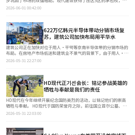
步巩固了市场的双强格局。现代建设获得了压区5区的承包权，三
7093亿美元，首次突破7000亿美元。今年，由于AI数据中心投资
星物产则获得了新反浦19·25号的综合重建承包权。业内人士认
2026-06-01 00:42:00
的扩大和高带宽内存（HBM）需求的增加，半导体出口急剧增
为，此次结果将促使现代建设在压区，三星物产在反浦的品牌小镇
长，出口持续上升。产业研究院预测，今年出口可能超过9000亿
战略进一步加强。 根据31日的重建行业消息，现代建设和三星物
美元。 资本市场也发生了变化。自政府上任以来，韩国综合股价
产在压区5区和新反浦19·25号综合重建的承包战中，分别击败竞
指数（KOSPI）突破8000点，创下历史新高，市值也大幅增加。政
争对手，获得了施工权。这两个项目均被视为江南地区的核心地
622万亿韩元半导体带动分销市场复
府推动的资本市场现代化政策、国内市场回归账户（RIA）的引入
段，竞争中强调了最大化汉江景观、金融支持和特色设计等因素，
苏，建筑公司加快布局用平华水
以及对半导体行业的乐观预期，提升了消除“韩国折扣”的希望。
引起了行业的广泛关注。 压区5区重建管理事务所的投票中，1199
根据第一季度的数据，经常账户也录得733亿美元的顺差，创下历
名成员中有1016人参与投票，最终选定现代建设为施工单位。现
建筑公司正在加快对位于用人·平택等京南半导体带的分销市场的
史最高水平。 政府通过积极的财政政策支持经济复苏。包括“战
代建设获得了599票，而竞争对手DL E&C获得了398票，弃权票为
布局。在房地产市场低迷和建筑业不景气的背景下，由于用人·平
争补充预算”在内的大规模财政投入，以及民生恢复消费券和高油
19票。 现代建设以继承压区现代公寓的高端住宅区身份为战略，
택·华城·水原地区将新增生产和研究设施，长期居住需求的预期
2026-05-31 22:27:00
价救助金等措施，旨在刺激内需和支持弱势群体。同时，政府还扩
争取了成员的支持。其提议的项目名称为‘压区现代画廊’。在此
正在增强。 根据31日的分销行业消息，建筑公司在京南地区的分
大了对AI、半导体、能源和区域均衡发展的投资，以确保增长动
前获得压区2·3区的承包权后，现代建设又成功获得5区的承包
销项目中，将半导体工业园区的接近性和居住便利性作为主要营销
力。 然而，经济复苏的温暖是否已扩散至整个产业仍然存在疑
权，现已占据压区6个重建区中的一半。 通过此次承包，现代建设
点。政府计划在京南地区吸引总额622万亿韩元的民间投资，以建
问。最近，国会预算政策处的报告显示，半导体生产能力指数在过
在压区打造‘现代品牌小镇’的构想也得到了助力。由于压区是现
立全球最大的半导体超级集群，因此连接用人·平택·华城·水原
HD现代正기선会长：铭记参战英雄的
去五年中上升了80个百分点，而非半导体制造业的生产能力则下降
有现代公寓品牌象征性强的地区，品牌的连续性和未来项目价值的
的所谓“用平华水”半导体带在分销市场上备受关注。 用人是建
牺牲与奉献是我们的责任
了14个百分点。这意味着，除半导体外的制造业和内需行业的复苏
提升预期对成员的投票产生了影响。 在新反浦19·25号综合重建
筑公司最积极宣传半导体受益的地区。现代建设在京畿道用人市处
相对乏力。 实际上，许多人认为经济感受依然冷淡。钢铁、石油
中，三星物产击败了POSCO E&C，成为施工单位。在30日举行的
仁区南沙邑阿谷里地区推出“希尔斯特用人马克谷”，强调与先进
HD现代在今年继续开展纪念国防英烈的活动，以铭记他们的崇高
化工和建筑业仍未摆脱低迷，自营业者和小商户的困难也在持续。
事务所总会上，出席的399名成员中，三星物产获得了239票，成
系统半导体国家产业园的接近性。该项目规模为660户。 大宇建设
牺牲与奉献。 HD现代于国防荣誉月之际，前往国立首尔公墓、国
政府在最近的绿皮书中指出，由于中东战争带来的地缘政治风险，
功获得施工权。 三星物产提议的项目名称为‘乐美安伊鲁切
也在用人处仁区针对半导体带需求进行布局。大宇建设正在分
立永川国墓和国立桂山国墓，缅怀为国捐躯的先烈和英烈。 正기선
2026-05-31 22:03:00
经济下行风险依然存在。 高油价和高汇率带来的物价上涨压力也
拉’。其战略是与现有的乐美安新反浦宫、乐美安新反浦里奥中
销“用人普鲁吉奥一体化公园”，强调用人先进系统半导体集群的
会长在国立首尔公墓的国立纪念塔前献花和焚香，向先烈和英烈致
是一大负担。国际油价因中东局势的长期化而维持在高位，韩元与
心、乐美安海瑞文反浦等项目相结合，构建覆盖反浦·潼园地区
受益和工业园区的通勤便利性。该项目位于用人市处仁区阳地面，
敬。随后，他在HD现代的姊妹墓区25区进行除草和清洁碑石等活
美元的汇率也在1500元左右波动。如果生产者物价的上涨转嫁到
的‘乐美安小镇’。在反浦地区，乐美安品牌的偏好度较高，这也
地下2层、地上29层，共6栋，提供710户，户型面积为80至134平
动，以增强缅怀的意义，并鼓励参与的员工。 当天，HD建筑机械
消费者身上，民生负担可能再次加重。 财政健康问题也亟待解
对承包战产生了积极影响。 此次结果再次显示了重建市场大型企
方米。 在平택，围绕高德国际化计划地区的供应正在进行。高德国
在国立首尔公墓与国家荣誉部签署了“为联合国参战英雄建立纪念