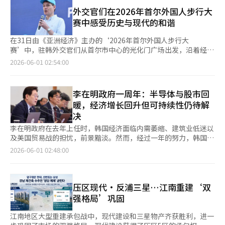
张。 根据作者的说法，当时家人反驳道：“贷款是负债，为什么
应用。 大宇建设相关人士表示：“此次实时AI翻译器的开发，不仅
震。虽然港口设施在两年内恢复，但在恢复过程中产生了巨额债
要缴纳奉献？”但奉献已经被执行。他表示：“我并不是否定奉献
外交官们在2026年首尔外国人步行大
仅是语言翻译，更是为了确保现场劳工的安全和提升施工质量的沟
务，导致神户市的财政状况恶化，港口再开发项目不得不被推迟。
本身，而是无法理解牧师将贷款视为奉献的思维方式。” 另一位
赛中感受历史与现代的和谐
通基础。”并表示：“作为智能建筑联盟的主席单位，我们将积极
经过20多年的债务偿还，至2011年完成，再开发工作也逐渐加
作者分享了他的经历。他在大学时，教会的牧师夫人不断鼓励他捐
扩大各种智能安全技术在现场的应用，推动数字化安全建筑生态系
速。北川介绍说：“您现在所在的地方是地狮竞技场大楼，里面有
赠建筑奉献，尽管经济困难，他仍将部分打工收入作为奉献。他回
在31日由《亚洲经济》主办的‘2026年首尔外国人步行大
统的发展。”※ 本报道经人工智能（AI）系统翻译与编辑。
博物馆、水族馆、美食广场和住宅等。”他还提到：“对面是地狮
忆道：“每次礼拜时都会发放建筑奉献信封，并设定目标金额。当
赛’中，驻韩外交官们从首尔市中心的光化门广场出发，沿着经过
竞技场神户，是一座可容纳1万人的下一代大型竞技场，由民间企
时是出于信仰，但现在回想起来却觉得是种压力。” 特别是该帖
景福宫和昌庆宫再到曹溪寺的路线行走，深深被历史与现代交织的
2026-06-01 02:54:00
业投资运营。” 提到神户港，首先想到的便是“神户港塔”，这
子中提到：“最终那位牧师因公款挪用和奢侈问题卷入争议”，在
独特景观所吸引。 卢森堡驻韩大使扎克·弗利斯表示，古老宫殿
也是一个重要的旅游景点。该塔于1964年建成，经过2024年地震
网上引起了不少共鸣。不过，这部分内容是作者的单方面主张，真
被高楼大厦环绕的景象给他留下了深刻印象。他说：“通过这次活
防范功能的强化等改造，部分对外观景台已开放。改造前，游客数
实性尚未得到确认。 对此，网友们纷纷表示：“这就是教会被指
动，我对首尔的印象发生了改变。沿着精心设计的路线漫步于首尔
李在明政府一周年：半导体与股市回
量维持在30万人左右，而改造后年游客数量已增加到60万人以
责的原因”，“十字架奉献是信仰问题，但一旦被强迫就变质
的历史空间，让我感受到与韩国历史更加紧密的联系。城市中的古
上，翻了一番。 神户市计划到2040年继续致力于以“连接历史与
暖，经济增长回升但可持续性仍待解
了”，“奉献应该是自愿的，不能成为压力”，“这并不是个别问
宫自然地连接了过去与现在。这项活动在连接韩国的历史、现在与
未来的新价值创造”为主题的港口再开发。神户市港务局的世纪口
决
题，在基督教中频繁出现。” 实际上，针对韩国新教的负面认
未来方面发挥了极好的桥梁作用。” 此次步行大赛中，首次受邀
直树表示：“我们将以物流为主导运营港口，同时加强旅游和娱乐
知，除了过度传教活动外，一些教会强迫奉献、世袭争议、牧师腐
代表非洲国家的驻韩赞比亚大使馆公使参赞赖·穆伦德马·哈姆维
李在明政府在去年上任时，韩国经济面临内需萎缩、建筑业低迷以
功能。”他指出：“由于开港历史超过100年，许多当时建造的建
败等问题也被持续提及。宗教界内外指出：“尽管大多数教会和牧
内对穿着韩服的行人和韩国传统建筑技艺感到惊叹。哈姆维内参赞
及美国贸易战的担忧，前景黯淡。然而，经过一年的努力，韩国经
筑物仍然存在，我们计划尽可能保留这些建筑进行再开发。”
师都在认真运营，但个别案例对整体形象造成了重大打击。” 与
表示：“这些建筑虽然已经建造了数百年，但依然保持得像是昨天
济展现出超出预期的复苏势头。借助半导体超级周期和人工智能
2026-06-01 02:48:00
此同时，新教界内部也在呼吁，奉献应当是基于信仰的自愿选择，
刚建成的一样。世界上哪里能找到如此独特的宫殿？过去的建筑技
（AI）投资的扩大，出口和股市迅速反弹，增长率预期也相继上
任何强迫特定金额或施加心理压力的行为都应受到警惕。
艺真是令人惊叹。”※ 本报道经人工智能（AI）系统翻译与编辑。
调。但半导体依赖的增长、高物价和财政负担等问题仍需解决。
最显著的成就是增长率的回升。经济合作与发展组织（OECD）在
3月将韩国的增长率预期从2.1%下调至1.7%，以反映中东战争和
压区现代·反浦三星…江南重建‘双
全球不确定性。然而，随着半导体行业的快速改善，韩国银行和韩
强格局’巩固
国开发研究院（KDI）等机构纷纷将增长率预期上调至2%中期。
预计在4日发布的OECD经济展望中，韩国的增长率预期也将被上
江南地区大型重建承包战中，现代建设和三星物产齐获胜利，进一
调。 出口成为经济复苏的核心动力。去年，韩国的出口额达到