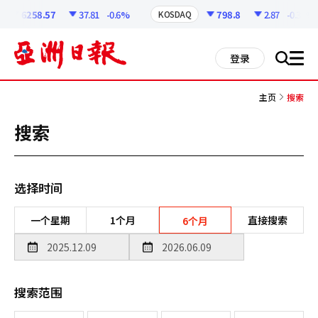
코
인
6258.57
37.81
-0.6%
798.8
2.87
-0.36%
KOSDAQ
정
보
all
登录
搜
men
索
主页
搜索
搜索
选择时间
一个星期
1个月
直接搜索
6个月
搜索范围