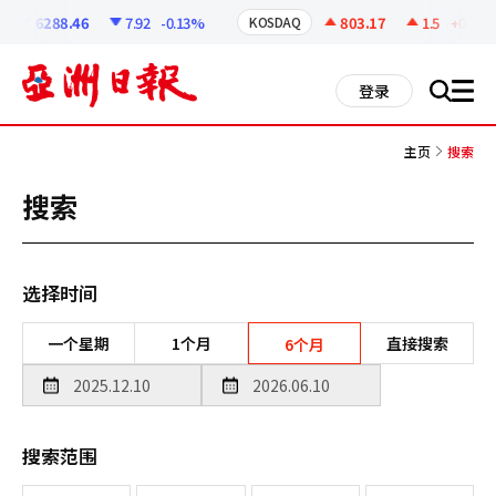
코
인
6288.46
7.92
-0.13%
803.17
1.5
+0.19%
KOSDAQ
정
보
all
登录
搜
men
索
主页
搜索
搜索
选择时间
一个星期
1个月
直接搜索
6个月
搜索范围