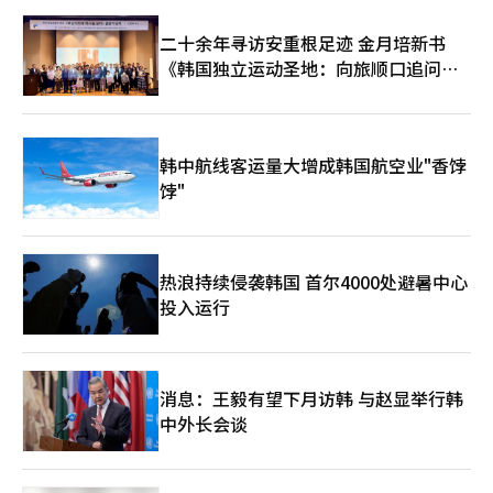
二十余年寻访安重根足迹 金月培新书
《韩国独立运动圣地：向旅顺口追问历
史》出版
韩中航线客运量大增成韩国航空业"香饽
饽"
热浪持续侵袭韩国 首尔4000处避暑中心
投入运行
消息：王毅有望下月访韩 与赵显举行韩
中外长会谈