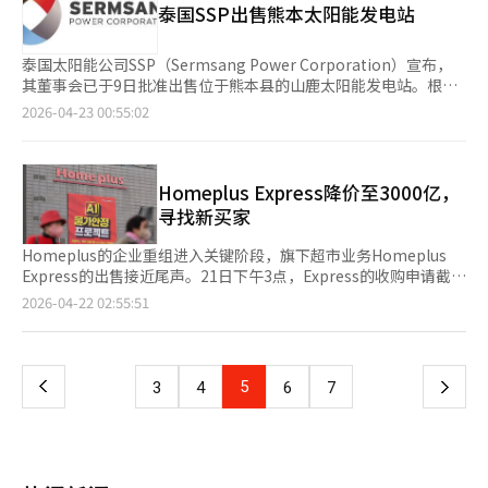
泰国SSP出售熊本太阳能发电站
经人工智能（AI）系统翻译与编辑。
重组计划批准期限约两周后，出售程序预计将加速进行。优先谈判
对象在正式投标当天即被选定，显示出时间压力的影响。然而，未
来谈判中，出售价格预计将成为核心争议点。市场曾估计
泰国太阳能公司SSP（Sermsang Power Corporation）宣布，
Homeplus Express的企业价值约为1万亿韩元，但在重组过程中
其董事会已于9日批准出售位于熊本县的山鹿太阳能发电站。根据
已降至约3000亿韩元。业内有观点认为，此次正式投标中可能提
泰国证券交易所的报告，SSP将通过其子公司Surge Energy和S
2026-04-23 00:55:02
出了更低的金额。出售本身是积极信号，但经营状况仍不乐观。
Global Power出售该发电站90%的股份给一家日本可再生能源公
Homeplus在重组过程中，由于担心延迟支付货款，一些供应商减
司，预计售价约为49.76亿日元。交易预计在第二季度完成。山鹿
少或停止供货，导致货架空缺。以自有品牌商品替代的情况持续，
太阳能发电站的装机容量为34,500千瓦，自2020年5月30日开始运
导致客户流失的恶性循环。此外，员工工资支付延迟，内部运营也
营，以30,000千瓦的合同容量向九州电力公司供电，合同期限为
Homeplus Express降价至3000亿，
受到影响。资金状况仍不稳定。原计划中包括Express出售和约
20年。※ 本报道经人工智能（AI）系统翻译与编辑。
寻找新买家
3000亿韩元的紧急运营资金（DIP）筹措方案，但由于Meritz金融
集团和产业银行等未参与，资金未能按计划到位。大股东MBK
Homeplus的企业重组进入关键阶段，旗下超市业务Homeplus
Partners投入的1000亿韩元已用于支付拖欠工资等，大部分已耗
Express的出售接近尾声。21日下午3点，Express的收购申请截
尽。据悉，MBK Partners表示，如更换管理人，将再提供1000亿
止。尽管收购意向书的提交期限已延长，但没有新增企业参与。目
页
2026-04-22 02:55:51
韩元，总计投入2000亿韩元。因此，即使Express出售成功，也可
前，收购候选人主要集中在经营咖啡连锁的MGC Global等少数公
能仅能短期缓解流动性问题。与此同时，工会要求引入外部管理体
司。市场上，出售价格下降成为关键因素。最初估值约1万亿韩元
一
制以实现经营正常化。超市产业工会Homeplus分部表示：“目前
的价格已降至3000亿韩元。尽管价格吸引力增加，但由于SSM行
Homeplus因信用度下降，若不预付货款，难以进货。”并主
业低迷和线下零售增长放缓，新企业进入市场仍然困难。MGC
上
5
下
3
4
6
7
张“为透明和专业的运营，需要引入第三方管理人”，UAMCO等
Global作为候选人之一，计划利用其现金实力扩展业务。Express
被提及为可能的管理人。※ 本报道经人工智能（AI）系统翻译与编
的293家店铺中有223家具备快递物流功能，预计将与即时配送业
一
辑。
务产生协同效应。另一候选人为基于庆南地区的流通企业，但具体
信息尚未公开。预备候选人将在正式投标中提出实际收购价格和经
页
营计划。随后，出售主办方三一会计师事务所将与首尔重组法院协