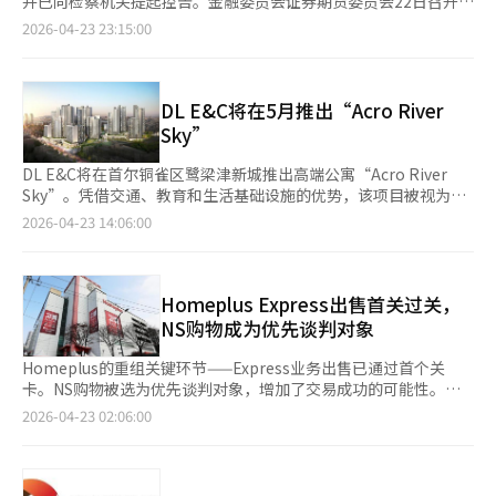
并已向检察机关提起控告。金融委员会证券期货委员会22日召开第
OCI控股将把这一趋势视为未来新业务的机会，持续提升产品竞争
8次例会，决定对A公司管理层等4人以违反资本市场法中的禁止不
2026-04-23 23:15:00
力，以适应客户在硅光子等下一代技术变革中的需求。”去年第四
正当交易行为为由，向检察机关提起控告。A公司在分拆为两家上
季度，OCI控股的销售额为8106亿韩元，营业利润为273亿韩元，
市公司过程中，将不良子公司高价出售给与A公司无关的第三方，
净利润为266亿韩元。※ 本报道经人工智能（AI）系统翻译与编
虚假改善财务结构。调查显示，A公司及其子公司B公司的管理层
辑。
为实现分拆再上市，决定出售不良子公司B公司。过程中，A公司
DL E&C将在5月推出“Acro River
的最大股东及关联公司通过没有实际业务和资金实力的空壳公司C
Sky”
收购B公司，并在交易后继续为B公司提供债务担保和资金支持。
嫌疑人故意在财务报表中遗漏巨额债务，使B公司的股票价值被高
DL E&C将在首尔铜雀区鹭梁津新城推出高端公寓“Acro River
估，从而成功实现A公司的分拆再上市。此过程中，A公司的股价
Sky”。凭借交通、教育和生活基础设施的优势，该项目被视为西
一度大幅上涨，嫌疑人获取了巨额不当利益。关于B公司债务在B
南地区的核心住宅区。DL E&C宣布，将于5月在首尔铜雀区大方洞
2026-04-23 14:06:00
公司财务报表及A公司合并财务报表中的遗漏问题，去年7月证监
23-61号地块的鹭梁津8再开发区推出“Acro River Sky”项目。该
会已采取罚款和检察通知等措施。若在金融投资产品交易中使用不
小区由地下4层至地上29层的10栋建筑组成，共987户，其中285
正当手段或虚假记载重要事项以获取金钱或其他财产利益，将被视
户将公开出售。面积从36至140平方米不等，满足不同需求。鹭梁
为违反资本市场法，可处以一年以上有期徒刑或罚款（不当利益的
津新城规划了8个再开发区，预计完工后将成为约9200户的新兴住
Homeplus Express出售首关过关，
最高6倍）等刑事处罚。金融当局表示，将密切关注不公平交易行
宅区。小区靠近地铁1号线和9号线的换乘站鹭梁津站，交通便利。
NS购物成为优先谈判对象
为，对发现的违法行为进行彻底调查并严肃处理，以维护资本市场
教育资源丰富，毗邻永和小学，步行可达永登浦中学、永登浦高
交易秩序。同时，呼吁积极举报疑似资本市场不公平交易行为。※
中、崇义女子中学和崇义女子高中。居住环境优越，步行即可到达
Homeplus的重组关键环节——Express业务出售已通过首个关
本报道经人工智能（AI）系统翻译与编辑。
汝矣岛生态公园、四育神公园、鹭岛公园和大方公园。小区外观设
卡。NS购物被选为优先谈判对象，增加了交易成功的可能性。然
计独特，内部设有衣帽间和储物间，部分户型采用四面开窗设计，
而，业内人士认为，若无额外资金和结构改善，全面恢复仍然困
2026-04-23 02:06:00
提高空间利用率。社区设施包括健身房、普拉提、室内高尔夫、桑
难。据流通业界22日消息，前一天结束的Homeplus Express出售
拿等“Acro俱乐部”设施，还有儿童休息室、学习室、教育休息
正式投标中，NS购物被选为优先谈判对象。NS购物是由Harim集
室和空中休息室等高端空间。此外，Acro River Sky的样板房将设
团全资持有的子公司，具备稳定的食品和流通业务基础及资金实
在首尔江南区南部环路2741号，靠近地铁3号线梅峰站。※ 本报道
力。分析认为，此次出售有望达成实际合同。尤其是在法院延迟的