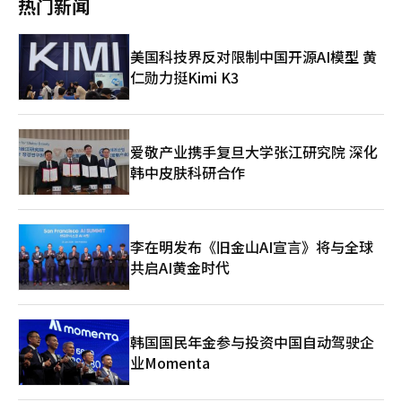
热门新闻
商，选定优先谈判对象，并通过尽职调查和谈判达成最终协议。此
次出售被视为Homeplus重组的“分水岭”。公司原计划整体出售
包括Express在内的业务，但未找到买家后，调整策略，决定分拆
美国科技界反对限制中国开源AI模型 黄
出售盈利较好的SSM业务。Homeplus的危机被认为源于私募基金
仁勋力挺Kimi K3
体制下的结构性问题。自2015年MBK Partners收购Homeplus以
来，店铺出售和资产证券化的财务策略虽短期内有助于现金流，但
削弱了中长期竞争力。尤其在快速发展的在线零售环境中，投资能
力不足成为其弱点。疫情后，非接触消费激增，线下大卖场和SSM
的市场份额缩小，而快递和电商企业迅速占领市场，给Homeplus
爱敬产业携手复旦大学张江研究院 深化
的业绩带来持续压力。如果Express出售成功，将有助于短期流动
韩中皮肤科研合作
性，但难以根本解决内部问题，如货架空缺和工资延迟。另一个挑
战是额外资金筹集。重组计划中包含约3000亿韩元的紧急运营资
金（DIP），但目前仅执行了1000亿韩元。MBK Partners建议
Meritz金融控股和产业银行各分担1000亿韩元，但金融界对追加
李在明发布《旧金山AI宣言》将与全球
支持持谨慎态度。市场认为MBK强调的“痛苦分担”与实际资本扩
共启AI黄金时代
充相距甚远。尽管提出了总计4000亿韩元的支持计划，但大部分
为贷款形式，财务结构改善效果有限。根本上需要业务结构调整。
在大卖场和SSM业务增长停滞的情况下，若无在线竞争力，重组后
的可持续性难以保证。特别是若出售作为近距离物流枢纽的
Express，需制定替代的物流和配送战略。重组程序的时间也是变
韩国国民年金参与投资中国自动驾驶企
量。业内预计，Homeplus的重组计划批准期限已延至下月4日，
业Momenta
但若Express出售程序延长，可能需进一步延长。※ 本报道经人工
智能（AI）系统翻译与编辑。