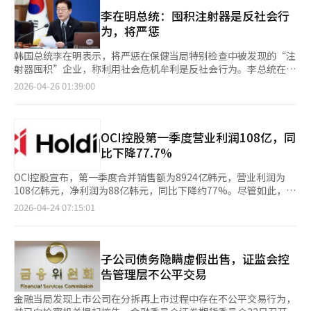
可获得限量贴纸。此外，展区内设有角色等身大模型旁的指示牌，
金融集团迅速做出考虑回收可能性和重组价值的积极决定。” ※
高导致房源锁定，暗示可能加强持有税和放宽交易税。政府也在考
生动介绍海洋生物的特点。活动期间，观众可以通过扫描展区内的
李在明总统：囤积注射器是反社会行
本报道经人工智能（AI）系统翻译与编辑。
虑6月地方选举后缩减长期持有特别扣除和加强非居住住房持有
二维码免费下载限量版手机壁纸。此外，限量版的毛绒玩具、钥匙
为，将严惩
税。 但由于今年公告价格上涨，持有税预计已增加30%至50%，
扣和徽章也将在活动期间出售。水族馆还通过官方网站和预订平台
若再提高可能引发税收抵制，持有税负担加重可能促使更多多套房
提供门票和商品的优惠套餐，方便观众更经济地参与活动。水族馆
韩国总统李在明表示，将严惩在保健当局特别检查中被发现的“注
持有者选择赠与或共同持有以避税。法院数据显示，今年第一季度
代表表示：“我们很高兴能为观众提供与人气角色互动的独特体
射器囤积”企业，称利用社会危机牟利是反社会行为。李总统在25
江南三区赠与案例约650件，显示税改下赠与趋势持续。 这将加剧
验，并通过展览、商品和活动满足粉丝的期待。”
日通过社交媒体表示，已指示内阁对发现的违规行为进行快速调查
2026-04-26 01:39:00
首尔房地产市场的脱钩现象。首尔外围地区多套房持有者减少挂
和严厉处罚，并采取最大限度的行政制裁。他强调：“独善其身不
牌，租赁市场紧张，实际需求者吸收低价房源。 专家关注实际需
如与人共存。”此前，韩国食品药品安全处为稳定注射器供应，对
求可能扩散至邻近的京畿道地区。由于非公寓供应不足，替代选择
全国注射器销售企业进行了特别检查，发现32家企业违反了“注射
有限，若不安情绪蔓延至整个首都圈，外围地区强势可能扩展至京
器囤积禁令”。部分企业被发现囤积约13万个注射器未出售，或仅
OCI控股第一季度营业利润108亿，同
畿道。 我们银行房地产研究院的南赫宇表示：“政府政策带来的
向特定客户供应62万个注射器。※ 本报道经人工智能（AI）系统
比下降77.7%
房源多为二手房，尽管总量增加，但可立即入住的房源仍然不足，
翻译与编辑。
中低价地区的供应效果有限。当前首尔中低价地区的价格强势可能
OCI控股宣布，第一季度合并销售额为8924亿韩元，营业利润为
扩散至邻近的京畿道地区。”※ 本报道经人工智能（AI）系统翻译
108亿韩元，净利润为88亿韩元，同比下降约77%。尽管如此，自
与编辑。
去年第四季度起，公司已摆脱亏损，业绩呈现恢复趋势。本季度的
2026-04-24 07:15:01
业绩增长主要得益于美国太阳能业务控股公司OCI Enterprises、
OCI SE（Saemangeum热电联产电厂）等主要子公司的销售额增
加。OCI Enterprises的子公司OCI Energy通过去年出售的
SunRoper项目的剩余款项计入销售额，推动了营业利润的增长。
子公司债务隐瞒虚假出售，证监会控
OCI Energy目前正在推进一个500MW规模的超大型项目出售，预
告管理层不公平交易
计在第二季度完成相关程序后，将实现新的销售和收益。OCI控股
会长李宇贤表示：“如今，硅基技术的扩展潜力逐渐显现，不仅限
金融当局发现上市公司在分拆再上市过程中存在不公平交易行为，
于地面和太空领域，还包括下一代半导体和数据基础设施领域。