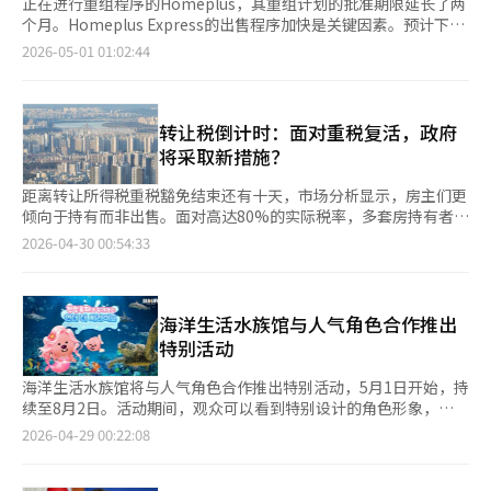
正在进行重组程序的Homeplus，其重组计划的批准期限延长了两
个月。Homeplus Express的出售程序加快是关键因素。预计下周
将与优先谈判对象Harim集团签署正式合同。 首尔重组法院决定
2026-05-01 01:02:44
将Homeplus重组计划的批准期限从5月4日延长至7月3日。法院
认为需要等待Express出售程序和后续措施的完成。 法院考虑到超
市部门的优先谈判对象已选定，且即将签署转让合同，Homeplus
管理人计划通过DIP融资筹集资金。 Homeplus去年3月申请重组
转让税倒计时：面对重税复活，政府
程序，法院随即启动程序。管理人在去年12月提交了包括通过DIP
将采取新措施？
融资新借款3000亿韩元和出售超市业务的重组计划。 计划的批准
期限原定为重组程序启动一年后的3月4日，但法院因需确认超市部
距离转让所得税重税豁免结束还有十天，市场分析显示，房主们更
门出售情况而首次延长。4月23日，Homeplus和出售顾问三一会
倾向于持有而非出售。面对高达80%的实际税率，多套房持有者可
计法人选定Harim集团为优先谈判对象。 随着法院批准延长，预
能会选择赠与或长期持有。 政府虽然暗示可能调整长期持有特别
2026-04-30 00:54:33
计Homeplus与Harim集团的合同将在下周签署。尽管获得了制度
扣除和持有税，但市场普遍认为这不足以缓解供应紧张。市场关注
上的延长期限，但Homeplus的内部资金状况紧迫。即使下周签署
是否会通过提高“持有成本”的税改来应对。 据业内消息，5月10
合同，资金流入公司仍需时间。 长达14个月的重组程序导致
日起，调控地区内多套房持有者出售房产时，基本税率（6%至
Homeplus陷入严重资金困境。大股东MBK Partners此前投入的
45%）将增加20%至30%的附加税，再加上地方所得税
海洋生活水族馆与人气角色合作推出
1000亿韩元已用于支付拖欠的账单和1至2月的员工工资。商品供
（10%），最高税率将接近80%。豁免期间的长期持有特别扣除
特别活动
应中断和销售下降导致3、4月的员工工资也未能按时支付，超市业
（最高30%）也将取消。 若在5月9日前完成交易合同和定金支
务的运营岌岌可危。 Homeplus向最大债权人Meritz金融集团请
付，江南三区和龙山区可获得4个月的豁免，新调控地区则可延长
海洋生活水族馆将与人气角色合作推出特别活动，5月1日开始，持
求紧急资金支持，几乎是恳求。 Homeplus表示：“目前唯一能够
至6个月。然而，多套房持有者的选择有限，市场反映中长期房源
续至8月2日。活动期间，观众可以看到特别设计的角色形象，
迅速提供大规模流动性的现实主体是Meritz金融集团。在Express
锁定将加剧。 根据房地产大数据，李在明总统在4月6日内阁会议
如“美人鱼”和“鱼”角色，分布在水族馆的各个主题区域。特别
2026-04-29 00:22:08
出售资金回收的情况下，桥接贷款和DIP融资是维持重组程序连续
上暗示延长转让税豁免后，首尔公寓挂牌量在4月第一周短暂回
是在彩虹休息区，设有美人鱼主题的拍照区。活动还包括观众参与
性的必要金融措施。” 并补充道：“通过完成Express出售和结构
升，但两周后又下降。 如果交易停滞，政府可能会加强持有税。
的互动环节。购买角色明信片的观众可以参加盖章活动，完成任务
改革实现重组，是最大化债权回收的最现实路径。我们恳请Meritz
去年10月，副总理兼财政经济部长具允哲表示，持有税低而转让税