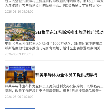
过去的全包式度假村主要提供内部设施的休闲服务，而现在则演变
为连接旅行者与当地文化的体验平台。PIC关岛通过丰富的文化体
验、儿童教育娱乐项目以及与专业“俱乐部伙伴”的情感交流，重
2026-03-10 09:03:00
新定义了全包式度假村的概念。◆从空间占有到体验扩展现代旅游
业的重点从“停留”转向“体验”。PIC关岛不仅提供住宿和餐
饮，还鼓励游客探索整个关岛。它成为游客接触关岛魅力的第一道
门。◆金卡：超越经济利益的旅行设计PIC关岛的“金卡”政策为
SM集团东江希斯塔推出旅游推广活动
家庭游客提供免费儿童金卡，连接70多种活动和美食体验，提升旅
行密度。金卡的价值不仅限于度假村，还包括与当地文化的接触，
如每周三的查莫罗村夜市。◆儿童项目的进化：教育与成就PIC关
电影《与王同住的男人》吸引了1000万观众，SM集团旗下的东江
岛的儿童项目不仅是“照顾”，更是“成长”。“儿童俱乐部”提
希斯塔度假村宣布推出与电影背景地宁越地区主要旅游景点相关的
供多样活动，帮助孩子们在专业指导下成长。特别是“让我们说英
推广活动。东江希斯塔位于江原道宁越郡，以自然、休闲和文化结
2026-03-09 19:30:19
语”项目，鼓励孩子们通过任务与俱乐部伙伴用英语交流，提升自
合而闻名。随着电影的热映，游客纷纷涌向如长陵、清岭浦等地。
信和成就感。◆8.5万平方米的主题乐园：沉浸体验PIC关岛的“趣
自2月4日电影上映以来，东江希斯塔的入住率较去年同期增长了
味公园”提供丰富的体验，包括全球仅有8处的人工水族馆浮潜设
30%。此次推广活动将持续至本月底，旨在促进当地经济和旅游业
施“游泳冒险”，让游客与2000多种热带鱼共游，体验海洋生态
发展。入住东江希斯塔的客人若出示长陵、清岭浦等景点门票或电
韩美半导体为全体员工提供按摩椅
的神奇。◆俱乐部伙伴：赋予全包式生命力的资产俱乐部伙伴不仅
影票，可在度假村内免费享用一份烧烤。此外，受电影中场景启发
是服务提供者，更是旅行者的朋友。他们在“探索PIC：关岛及其
的“宁越套餐”也将推出至4月，包含一晚住宿和两人份的传统餐
周边”项目中，带领游客探索关岛的隐藏魅力，促进游客之间的互
食，游客可品尝到当地特色的豆酱汤和贡菜。SM集团会长禹五铉
韩美半导体宣布将为全体员工提供普利奥办公按摩椅，以增强员工
动和联系。◆面对关岛的完美门户每年3月是关岛的“查莫罗传统
表示，希望通过民间投资开发项目的顺利完成，带动当地经济和旅
福利，改善工作环境并支持健康管理。根据4日与按摩器品牌普利
月”，PIC关岛通过椰子编织课和传统舞蹈课程，成为文化交流的
游业的发展。东江希斯塔代表理事金康民表示，随着电影的热映，
奥签署的协议，韩美半导体将为员工提供售价110万韩元的“普利
2026-03-06 01:21:00
场所。全包式度假村的进化不仅在于内容的丰富，更在于与旅行者
宁越重新受到关注，他们将继续探索与当地共同发展的模式，力争
奥Wellwork”按摩椅。该椅子结合了按摩功能，内置3D按摩球，
生活的有机连接。PIC关岛通过提供舒适的度假体验，引导游客探
将度假村打造成旅游中心。※ 本报道经人工智能（AI）系统翻译与
可对背部、腰部、肩膀和颈部进行立体按摩，并支持135度无重力
索更广阔的世界，成为值得信赖的向导。
编辑。