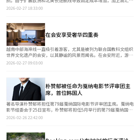
损。由于扩展欧洲和北美长途航线导致固定成本增加，加上高汇率
国内旅行的费用享受海外旅行的理想地。由于是资深创作者亲自验
影响，未能保持盈利。Tway计划今年更名为Trinity航空，并引进
2026-02-27 18:33:00
证的产品，将成为值得信赖的旅行机会。”直播将于3月2日晚8点
新一代飞机以改善经营状况。根据金融监督院的电子公告系统，
通过Jetsetter官网进行。※ 本报道经人工智能（AI）系统翻译与
Tway航空2025年收入为17982亿韩元，营业亏损为2655亿韩元。
编辑。
尽管收入同比增长17%，但营业亏损扩大了20倍，净亏损达到
3396亿韩元。高汇率和成本结构是主要原因。去年平均韩元兑美
在会安享受奢华四重奏
元汇率升至1423韩元，增加了飞机租赁费、燃油费和维修费等以
美元结算的成本负担。Tway尝试突破低成本航空的框架，扩展长
途航线，但投入大量资金后，收益未能稳定，导致盈利能力下降。
越南中部海岸线一直吸引着游客，尤其是被列为联合国教科文组织
◆ 'Sono' DNA注入，Trinity航空更名Tway航空计划今年重新出
世界文化遗产的会安，以其静谧的风景而闻名。在会安附近，游客
发，更名为Trinity航空，以体现去年被大明Sono集团收购后的新
可以在会安度假村及高尔夫享受奢华的休闲和多样的娱乐活动。从
2026-02-27 09:03:00
品牌形象。业内预计大明Sono集团将结合其酒店和度假村资源，
岘港国际机场驱车约一小时即可到达会安度假村，这里被誉为“全
开发航空与旅游住宿结合的综合旅行平台。为提高运营效率，
包式度假胜地”，拥有4公里长的纯净海滩，提供超过1000间客房
Tway将引进A330-900neo机型，预计可降低运营成本。此外，
和套房。会安度假村提供多种住宿选择。会安酒店及套房适合情侣
Tway计划减少对仁川国际机场的依赖，扩大地方机场的国际航
和夫妻，提供宽敞的套房和越南传统艺术与现代设计的结合。新世
朴赞郁被任命为戛纳电影节评审团主
线，以吸引更多地方旅游需求。专家指出，Tway航空的转型成功
界会安海滩度假村则以现代设计和宁静的海景著称。新世界会安酒
席，首位韩国人
需要克服流动性危机并证明长途航线的盈利能力。去年通过有偿增
店适合喜欢活跃旅行的游客，提供私人阳台和丰富的娱乐设施。会
资和母公司支持筹集了4000亿韩元，但若亏损持续，财务健康将
安公寓则为家庭游客提供从工作室到三卧室的多种选择。度假村内
著名导演朴赞郁将担任第79届戛纳国际电影节评审团主席。戛纳电
再度受到威胁。航空业界人士表示，低成本航空要在长途航线上站
外有20多家餐厅和酒吧，提供丰富的美食体验。游客可以在意大利
影节组委会于25日宣布，朴赞郁将担任5月举行的第79届戛纳国际
稳脚跟，需要最大化设备使用率并在淡季保持高客座率。Trinity
餐厅享受地中海风味，或在海鲜餐厅品尝新鲜海味。晚上，度假村
电影节竞赛单元评审团主席。这是电影节创办以来，首次由韩国人
2026-02-26 22:42:00
航空的重组能否与Sono集团结合，创造实质性盈利模式，将是生
的诺克斯海滩俱乐部成为派对中心，提供音乐和特色鸡尾酒。16层
担任此职位。组委会主席伊丽丝·克诺布洛赫和执行主席蒂埃里·
存的关键。※ 本报道经人工智能（AI）系统翻译与编辑。
的屋顶酒吧“边缘”提供壮观的海景和会安夜景。※ 本报道经人
弗雷莫在联合声明中表示：“朴赞郁导演的独创性和卓越的视觉美
工智能（AI）系统翻译与编辑。
感，以及捕捉人物内心的能力，为现代电影带来了难忘的瞬间。我
们很高兴能纪念他的杰出才华，并进一步关注韩国电影在时代问题