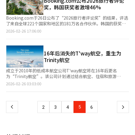
Booking.com公布2026旅行者评论
上的深入探索。”朴赞郁与戛纳的渊源深厚。2004年，他凭借电
奖，韩国获奖者激增46%
影《老男孩》获得评审团大奖，2009年《蝙蝠》获评审团奖，
2022年《分手的决心》获最佳导演奖，证明了他是戛纳钟爱的导
Booking.com于26日公布了“2026旅行者评论奖”的结果，评选
演。2017年，他曾担任竞赛单元评审，但此次是首次担任评审团
了来自全球221个国家和地区的181万名合作伙伴。韩国的获奖者
主席，意义非凡。第79届戛纳电影节将于5月12日至23日在法国南
数量较去年增长46%，成为全球增长最快的国家之一。公寓连续9
2026-02-26 17:06:00
部度假城市戛纳举行。
年成为最受欢迎的住宿类型，而露营地和日式旅馆等特色住宿的增
长尤为显著。此次奖项已是第14届，基于超过3.7亿条经过验证的
客户评论进行评选。共评选出181万7848个住宿、1977个租车和
137个机场交通服务提供商，评选范围扩大至交通服务。意大利以
16年后消失的T'way航空，重生为
21万多个合作伙伴连续9年位居国家获奖数量第一，法国、西班
Trinity航空
牙、德国等欧洲国家紧随其后。韩国合作伙伴表现突出，获奖者增
长率为46%，仅次于保加利亚的68%。在住宿类型中，公寓（约
成立于2010年的低成本航空公司T'way航空将在16年后更名
90万个）继续保持第一，度假屋和酒店紧随其后。露营地和别墅增
为“Trinity航空”。该公司计划通过结合航空、住宿和旅游
长15%，日式旅馆增长13%，显示出地方特色和文化的住宿比例
的“三位一体”服务，提升品牌价值。据相关行业消息，T'way航
页
2026-02-26 03:03:00
显著增加。Booking.com还根据获奖合作伙伴比例公布了“顶级
空计划从9月起全面重塑品牌，包括飞机涂装、机场值机柜台、预
欢迎”旅行地，包括意大利的蒙特普尔恰诺、台湾的马公、英国的
订和出票系统等，将统一使用新品牌“Trinity航空”。T'way航空
一
哈罗盖特、日本的高山等10个城市，以及墨西哥的伊达尔戈、西班
是韩国首家低成本航空公司，2004年以韩星航空起步，2010年更
牙的纳瓦拉、德国的萨克森等10个地区。Booking.com首席商务
名为T'way航空，16年来一直保持韩国低成本航空市场第二的位
上
5
下
2
3
4
6
官詹姆斯·沃特斯表示：“旅行的印象最终由用心的主人和服务提
置。根据航空业数据显示，T'way航空去年乘客总数突破1100万人
供者的小小关怀决定。我们纪念那些为全球旅行者提供难忘体验的
次，比2023年的990万人次增长10%，比2024年的1050万人次增
一
合作伙伴的努力。”※ 本报道经人工智能（AI）系统翻译与编辑。
长5%。航线也从东南亚、欧洲、北美、中亚、大洋洲等地区扩
展，定期航班从2023年的50条增加到今年2月的63条，增长
页
26%。新名称“Trinity”源自拉丁语“Trinitas”，意为“三位一