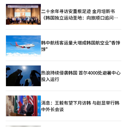
二十余年寻访安重根足迹 金月培新书
《韩国独立运动圣地：向旅顺口追问历
史》出版
韩中航线客运量大增成韩国航空业"香饽
饽"
热浪持续侵袭韩国 首尔4000处避暑中心
投入运行
消息：王毅有望下月访韩 与赵显举行韩
中外长会谈