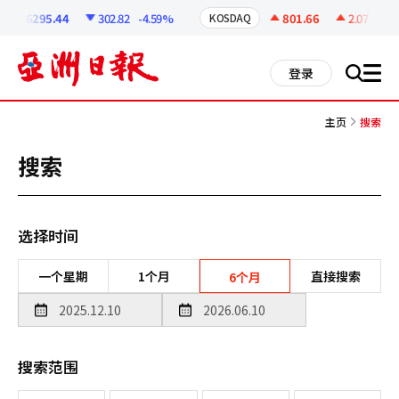
코
인
6295.44
302.82
-4.59%
801.66
2.07
+0.2
KOSDAQ
정
보
all
登录
搜
men
索
主页
搜索
搜索
选择时间
一个星期
1个月
直接搜索
6个月
搜索范围