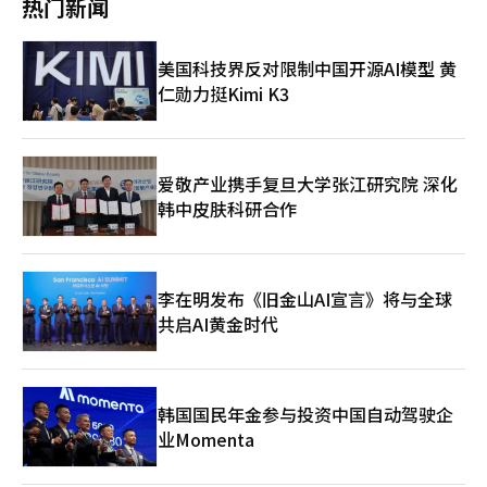
热门新闻
体”，象征着将航空、住宿和旅游结合，提升客户体验。去年2
月，T'way航空被大明索诺集团收购，此次更名是两家公司协同效
应的起点。Trinity航空计划通过结合亚洲、欧洲、美洲的航线和
美国科技界反对限制中国开源AI模型 黄
酒店、度假村基础设施，推出差异化的套餐产品，增强实际协同效
仁勋力挺Kimi K3
应。Trinity航空正在加快系统建设，以改善新服务。由于正在扩
展长途航线，如美洲和欧洲，客户服务需升级。长途客户在机场停
留时间长，对休息、茶点、行李等服务的期望较高。低成本航空的
单一座位体系在增值方面有限，但长途航线可通过休息室运营和多
样化座位设计，实现盈利多元化和客户体验升级。休息室服务将成
爱敬产业携手复旦大学张江研究院 深化
为首个信号。公司正在考虑租用仁川国际机场第一航站楼的现有韩
韩中皮肤科研合作
亚航空休息室，作为自有专用休息室，并已向韩国机场公司提交租
赁意向书。此外，第一航站楼还新开设了“高级值机”A柜台，服
务商务舱乘客和T'way Plus白金会员。未来，公司计划如新品牌名
所示，为客户提供一体化的旅行体验，提高满意度。T'way航空相
李在明发布《旧金山AI宣言》将与全球
关人士表示：“Trinity航空是公司新起点，将在客户安全和可持
共启AI黄金时代
续性基础上，开创航空业新可能性。”※ 本报道经人工智能（AI）
系统翻译与编辑。
韩国国民年金参与投资中国自动驾驶企
业Momenta