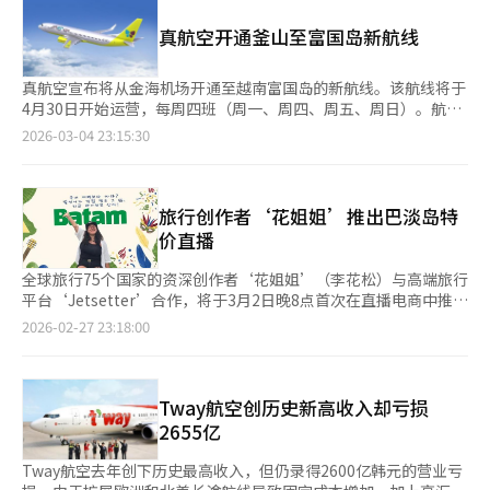
倾斜。它可以通过USB-C充电，支持无线使用，适合办公室环境。
在不使用按摩功能时，它也可作为普通办公椅使用。韩美半导体员
真航空开通釜山至富国岛新航线
工期待通过使用按摩椅缓解身体疲劳，提高工作专注度。普利奥成
立于2022年，是一家快速发展的高端按摩器和家用护理设备公
司。2025年，该公司被评为“2025年千亿企业”，销售额超过
真航空宣布将从金海机场开通至越南富国岛的新航线。该航线将于
1000亿韩元。韩美半导体最近不断扩大员工福利。上月与加川大
4月30日开始运营，每周四班（周一、周四、周五、周日）。航班
学吉医院签署协议，为全体员工提供价值100万韩元的免费健康检
周一和周五晚上7:55从金海机场起飞，周四和周日晚上8:05起飞，
2026-03-04 23:15:30
查，并为直系亲属提供50%折扣。此外，去年与豪华酒店及度假村
预计晚上11:25到达富国岛。返程航班从凌晨12:25出发，飞行时间
Ananti签署了价值200亿韩元的会员协议，员工可免费使用全国
约为5小时30分钟。富国岛是越南最大的岛屿，被视为新兴度假胜
Ananti度假村及其设施。其他福利包括额外带薪假期、高中和大
地。该岛被指定为经济特区，并将于2027年举办APEC峰会，基础
学生子女的学费支持、免费单人宿舍、与新韩卡合作的福利信用
设施迅速发展。真航空自2023年以来不断拓展国际航线，包括芽
旅行创作者‘花姐姐’推出巴淡岛特
卡，以及生日和生育等各种庆祝活动的支持。公司还设有长期服务
庄、东京、名古屋等地。此次新航线使其从釜山出发的国际航线增
价直播
奖、贡献奖和知识产权奖等多种奖励制度。韩美半导体计划在今年
至17条。真航空表示，希望旅客能在富国岛体验美丽风景和旅游设
12月向员工发放价值1342亿韩元的公司股票，以奖励员工对公司
施，并将继续努力开拓新航线。※ 本报道经人工智能（AI）系统翻
全球旅行75个国家的资深创作者‘花姐姐’（李花松）与高端旅行
发展的贡献。韩美半导体相关人士表示：“为员工创造最佳工作环
译与编辑。
平台‘Jetsetter’合作，将于3月2日晚8点首次在直播电商中推出
境是企业竞争力的关键，我们将继续支持员工的再充电和提高工作
巴淡岛旅行产品。巴淡岛是廖内群岛的中心，从仁川直飞约6小时
2026-02-27 23:18:00
效率。”※ 本报道经人工智能（AI）系统翻译与编辑。
即可到达。乘坐渡轮1小时即可到达新加坡市中心，结合度假村休
闲和城市旅行的魅力。李花松在其YouTube频道中已将巴淡岛和民
丹岛介绍为“想再去的旅行地”。此次直播将打破传统购物模式，
基于实际旅行经验，精选住宿和行程。此次直播销售的产品使用济
Tway航空创历史新高收入却亏损
州航空直航，入住阿斯顿巴淡或雷迪森巴淡时，提供免费升级至豪
2655亿
华客房的独家优惠。旅行行程可选择3晚5日或4晚6日的自由行，
出发时间为3月7日至5月27日。特价和优惠仅在直播期间有效，结
Tway航空去年创下历史最高收入，但仍录得2600亿韩元的营业亏
束后条件可能变更。Jetsetter相关人士表示：“巴淡岛是以低于