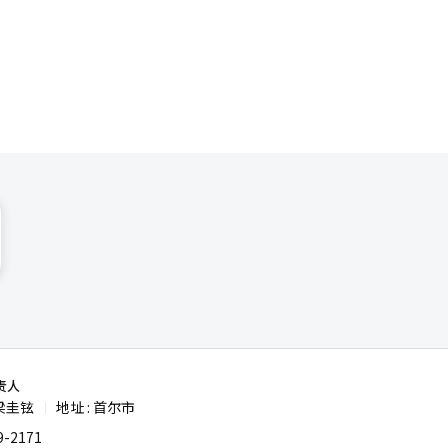
规模仍然处
于其是否能
市场再次过
济刺激的要
境的企业将
情况下，中
需放缓的压
代价。当
早的紧缩可
苦的副作
更急剧的加
，让经济主
少市场冲
融通货委员
。当前，韩
定不移地推
仍在市场中
现在是平息
责人
梁圭铉
地址 : 首尔市
|
-2171