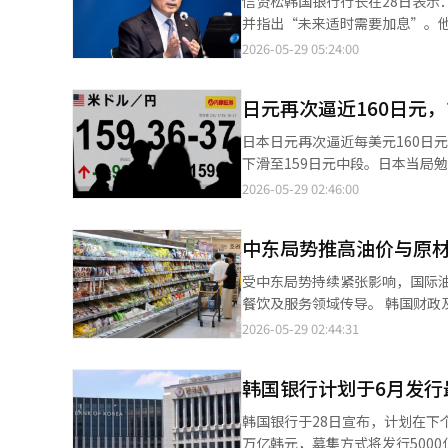
信贤松韩国银行行长在28日表
持。3.25%和2.50%的预期
20.8%。 基金委员会表示，此次调整是为了考虑国内股票市场的结构性变化可能性和比例扩大情况，提高长期收益性
并指出“未来适时需要加息”。
银行在当天的经济展望修正中，将今
和稳定性，并减轻再平衡（资产重新调整）带来的市场冲击。 
政策方向会议后召开记者见面会
2026-05-29 05:24:00
物价上涨率预计为今年2.4%，
开始实施。随着国内股票比例的上调，其他资产
稳步改善。”他指出：“货币政
力和收入增加带来的需求侧物价压
与韩企在半导体和AI领域合作 英伟达创始
和房地产的方向都很明确。” 此
月，由于去年通信费用折扣带来的
日元再次逼近160日元
经济合作组织（APEC）首席执行官峰会以来的约7个
期的21个点中，有19个高于当
平。 中东局势的发展对物价走
举行的英伟达年度AI大会“GTC台
或许能给出答案。” 市场普遍认
日本日元再次逼近每美元160日
率预计将分别低于基本预期0.2个
GTC台北将于下月1日至4日举
认为是可行的。韩华投资证券研
下滑至159日元中段。日本当局勉强维护的160日元
0.5个百分点。 韩国银行调查
业内人士预计，黄仁勋此次访韩将
持不变是为了在加息前提供指导，
京外汇市场上，日元兑美元的汇率为
2026-05-29 02:46:00
和油价，而高汇率的持续对物价
速器和代工合作。 此外，此次访韩还将讨论与LG、NAVER等主要IT企业在云计算、物理AI等产业领域的AI合作方
物价将达到峰值，但即使中东战
度升至159.60日元，创下自
年，国际油价上涨带来的供应侧
案。 黄仁勋在去年10月底的APEC峰会期间曾访韩，并与三星电子会长李在镕、现代汽车集团会长郑义宣举行了所谓
息两次的基本情景是合理的。” 
涨，市场对日本贸易赤字的担忧持续施压日元。 然而，日元在一个月内再次逼近
都将超过目标水平。 经常账户盈
的“干部会谈”。 民主党与进步党就乌尔桑市长候选人达成一致 在6月3日的乌尔桑市长选举提前投票前一天，28
行长指出：“中东战争将使今年的
中东局势推高油价与原材
来解释。在此期间，日本长期利
1900亿美元。此前在2月份的预
日，执政的民主党与进步党达成一致，将乌
使增长率提高0.7个百分点。”
是支撑日元的因素，但日元却持续
增加能源进口负担，但半导体出口
受中东局势持续紧张影响，国际
人金钟勋于当天下午5时50分在
百分点和0.1个百分点。” 在
人注目的是长期利率与日元的背
（AI）系统翻译与编辑。
餐饮及服务领域传导。 韩国财政及货币部门认为，受高油价、高汇率以及农产品价格基数变化等因素影响，5月消费
天，两位候选人各自选择的民调机构
在明年保持在10%中期的高水平
动日元买入。日经新闻指出，过
者物价涨幅可能扩大至3%左右。这意味着通胀
败的金钟勋候选人对此结果表示接受
2026-05-29 02:44:31
经济增长率将超过3%。然而，在
的上升反映的是财政风险和日本银行
费端扩散。韩国银行（央行）日前
表示：“我将深刻铭记进步党同
降低0.3个百分点，明年降低0.
样的利率上升，市场的解读不同
大涨幅；同比上涨6.9%，为近
难选择、勇敢决策的金钟勋候选人表示敬意和感谢。 最初的单一候选人民调
但如果被解读为“持有日本国债
韩国银行计划于6月发行
速推高企业生产成本。 随着原材料与物流成本增加，加工食品、外卖、餐饮等价格后续也面临上涨压力。韩国4月国
相旭候选人提出了“防止逆向选
读，因此即使日本国债利率上升，海外资金也难以
内供应物价指数环比上涨5.2%，其中原
保特定势力的组织性干预被阻止
韩国银行于28日宣布，计划在下个月发行最
是日本的对外收支。瑞穗银行首席
材料价格也在持续走高。联合国粮
了初选。※ 本报道经人工智能（
万亿韩元，募集方式将发行5000亿至6000亿韩元。 竞争招标将进行8次，