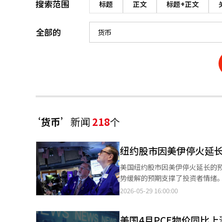
搜索范围
标题
正文
标题+正文
全部的
‘货币’
新闻
218
个
纽约股市因美伊停火延长
美国纽约股市因美伊停火延长的
势缓解的预期支撑了投资者情绪。S&P500
报道，纽约证券交易所的道琼斯工业平均
2026-05-29 16:00:00
（0.58%），收于7563.63点，纳斯达克指
火延长的消息。路透社报道，美
美国4月PCE物价同比上
伊朗塔斯通讯社则报道，潜在的谅解备忘录文本尚未最