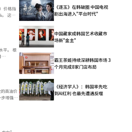
引发的通货
《逐玉》在韩破圈 中国电视
剧出海进入"平台时代"
长放缓，
花公
中国藏家成韩国艺术收藏市
美元（约
场新"金主"
销售预期
。这是因为
平。 根
数也下跌
霸王茶姬持续深耕韩国市场 3
个月完成8家门店布局
重要依
将今年国内股
《经济学人》：韩国率先吃
致的高油价
此调整了资
到AI红利 也最先遭遇反噬
一步增强。
好于预期，
张龙成和柳
的货币政策
比例提高至
 委员们对
7名委员支
调至