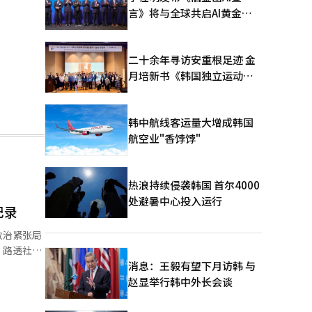
言》将与全球共启AI黄金时
代
二十余年寻访安重根足迹 金
月培新书《韩国独立运动圣
地：向旅顺口追问历史》出
版
韩中航线客运量大增成韩国
航空业"香饽饽"
热浪持续侵袭韩国 首尔4000
处避暑中心投入运行
纪录
政治紧张局
43.27点
消息：王毅有望下月访韩 与
赵显举行韩中外长会谈
普的批准。