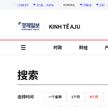
코
인
6258.57
37.81
-0.6%
798.8
2.87
-0.
SPI
KOSDAQ
정
보
时政
财经
all
menu
搜索
选择时间
一个星期
1个月
6个月