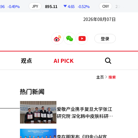
-0.49%
895.11
4.65
-0.52%
210.12
0.
JPY
CNY
2026年08月07日
登录
weibo
weixin
youtube
观点
AI PICK
搜
索
主页
搜索
热门新闻
爱敬产业携手复旦大学张江
研究院 深化韩中皮肤科研合
作
李在明发布《旧金山AI宣