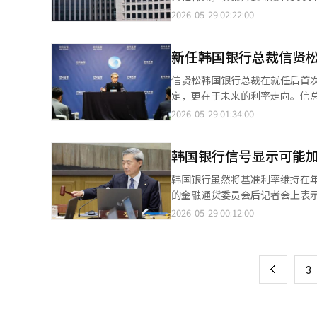
亿日元，连续三年创下历史新高
指数大涨5.9%，创下2022
日、22日和29日进行，1年期（1
2026-05-29 02:22:00
分。 然而，在外汇市场上，重要的不是统计上的盈余，而是实际日元买入的资金流动。如果海外赚取的美元未能兑换
鸡等加工食品价格。 韩元贬值同样加剧韩国进口成本压力。由于韩国原油、粮食及主要工业原材料高度依赖进口，且
赎回将于5日和16日各进行500
为日元而是再投资于当地或以外
大多以美元结算，汇率上涨将直
年1至3月日本的经常账户盈余为
成本负担持续扩大，未来相关压力或继续向汽油、
新任韩国银行总裁信贤
的盈余仅为约1兆6000亿日元。 问题在于未来原油价格可能再次上涨。即使经常账户盈余创下历史新高，日元依然未
水产品折扣补贴，并增加部分进
能摆脱贬值，如果原油价格上涨
信贤松韩国银行总裁在就任后首
重新逼近3%的可能性仍在上升。
易收支转为盈余的背景是原油价
定，更在于未来的利率走向。信
恶化，从而加大日元的卖出压力。 再次进行市场干预？ 剩下的安全网是当局的市场干预可能性。随着日元再次
定被视为“鹰派”的维持，向市
2026-05-29 01:34:00
160日元，市场对日本当局可能
质职责。巧合的是，美国也正经历
压力并不会消失。 日元仍然是主要货币中融资成本较低的货币。随着美国等海外主要股市上涨，风险资产的投资情绪
初期政策方向。两国中央银行的
韩国银行信号显示可能
也回暖。在这种环境下，即使干
利率的调整条件已趋向于加息。
动，从而再次施加日元的卖出压
险。因此，信总裁传达的首个信
韩国银行虽然将基准利率维持在年
能会迅速扩散，重新加大日元贬
例外的是，物价、增长、汇率和
的金融通货委员会后记者会上表
一步加息的意愿，难以遏制日元套利交易，日元走强
一共同目标。近期，韩国经济表
加息，部分委员甚至提出了立即
2026-05-29 00:12:00
页
利率上升、创历史新高的经常账
现，内部充满了冷空气。首都圈
经济放缓和降息的可能性。然而
物价不安的压力，经常账户盈余则缺乏实
涨，汇率波动加剧，物价上涨压
同时出现，使得韩国银行难以继
一
须表现出加息的意愿，但日本银行
担忧加剧。在这种情况下，信贤
济形势。这意味着物价、增长和
闻指出，日本10年期国债利率本月一度
减少市场不确定性的信号。由于
上
3
场再次活跃，股市也面临过热的
月的货币政策决策会议上讨论是
样资产市场和家庭债务对经济整
息的可能性增加，但资产市场各处
买缩减速度，国债市场可能会稳
三年六个月以来的加息成为既定
人担忧。随着上涨行情的延续，
债市场的措施之间存在冲突。市场
市场普遍预期降息，而总统也施