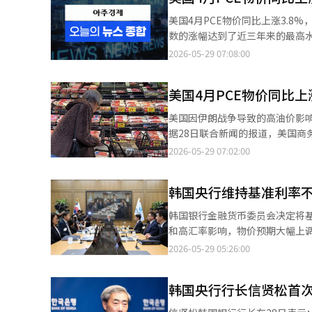
近期伊朗战争和霍尔木兹海峡通
美国4月PCE物价同比上涨3.8%，创近三年新高 由于美伊战争导致油价上涨，4
膨胀担忧有所缓解，风险资产的偏好也恢复了。 然而，经济指标仍然是一个负担
数的涨幅达到了近三年来的最高水平。 根据28日的报道，美国商务部宣布，4月PCE价格指数同比上
物价指数以三年来最快的速度上涨
自2023年5月（4.0%）以来的最大涨幅，环比上涨0.4%。 剔除
2026-05-29 07:08:00
物价持续高企，使得美联储的货币政策压力加大。 在个股方面，科技股和医
2023年10月以来的最高水平，环比上涨0.2%。 同比涨幅符合道琼斯汇总的专
码模型发布的消息上涨3.5%。艾
0.1个百分点。 自2月以来，PCE价格指数的涨幅因伊朗战争引发的高油价冲击而扩大。 PCE价格指数反映家庭消费的
司股价暴涨36%。该公司上调了
美国4月PCE物价同比上
商品和服务价格，是联邦储备系统（美
合8.2万亿韩元）的人工智能基
复西小门高架桥拆除工程 首尔市
美国因伊朗战争导致的高油价影响
超出市场预期上涨15.8%。 国际油价涨跌互现。美国西德克萨斯中质原油（WTI）上涨0.25%，收于每桶88.90美
劳动部批准了首尔市对西小门高架桥上部梁的拆除工作计划。 
据28日联合新闻的报道，美国商务部公布的
元。相反，布伦特原油下跌0.62%
小时）以及收尾（14小时），总共需要29小时。 如果拆除工作顺利进行，预计
（4.0%）以来的最大涨幅，环比上涨0.4%。 剔除能源和食品后的核心PCE价格指数同
2026-05-29 07:02:00
0.27%，报99.02。※ 本报道
括拆除和试运行，目标是恢复西小门路
10月以来的最高水平，环比上涨0.2%。 同比上涨幅度符合道琼斯统计的专家预期，但环比上
至下午3时，施工现场附近的道路将全面封闭。 此次紧急拆除旨在迅速清除剩余
期0.1个百分点。 自2月以来，PCE价格指数的上涨幅度因伊朗战争引发的高油价冲击而有所扩大。 PCE价格指数反映
停止通行的西小门路和京义中央线的运营。 市政府计划采用“压碎工法”对西小门高架
韩国央行维持基准利率
家庭消费的商品和服务价格，是
以确保市民安全和快速拆除。 国民
据。
韩国银行金融货币委员会决定将基
票的目标比例从14.9%提高至2
和高汇率影响，物价预期大幅上
产配置计划。 根据报道，国民养老金基金运营委员会于28日召开第五次会议，审议并通过了调整今年各资产类别目
28日，韩国银行金融货币委员会
2026-05-29 05:26:00
标比例的议案及“2027-2031年中期资产配置方案”。 中期资产配
但由于中东局势的不确定性依然
产类别的目标比例和运营方向的计划，旨在提高基金
相大提出应将基准利率提高0.2
月通过的2026年基金运营计划
韩国央行行长信贤松首
将根据物价上涨压力的扩大程度
14.9%，上限为19.9%。 然而，随着KOSPI的持续上涨，截至今年2月底，国内股票的实际比例已上升至24.5%。因
六个月后的条件性利率预期也显示出
此，基金委员会综合考虑市场情