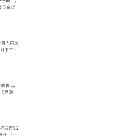
一方向”，
息。 韩国
委员会货币
分点。核心
增长将持续
进口物价压
增长、汇率
特别是在8
月后利率预
年内最高水
素，点阵图
的物价上涨
问韩国。
能性也被
个月内再次
个百分点和
设施战略。
基准利率维
前提是汇率
代AI加
预计下半年
当天上午一
响。” 明
为“全年加
货价格上
物价上涨率
百分点。信
，明年为
口增长将
这三者本应
油价上涨将
高0.2个
先引
工智能
步向食品、
。 当
%中期，并
上升并未带
种情况下，
本长期利率
的增长率将
同
危机以来最
并对做出艰
日元买入；
价上涨正迅
后者的解
人提出在确
，重新进行
兆5218
植物油价格