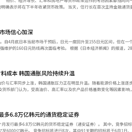
示：“物价、经济增长、汇率和房地产等货币政策运作的考虑因素都指向同
各有2名委员支持。这意味着至少有3名委员预计在今年11月之前将进行两次加
他明确表示将在下半年收紧货币政策。 当天，信行长在首次主持金融通货
年消费者物价上涨率的预期从2.2%上调至2.7%，上调幅度为0.5个百
调整后的目标比例将从下个月底再平衡的宽限期结束后
时表示：“预计物价上涨率将在相当长一段时间内高于目标水平，而经济
明年2.3%。在中东战争导致国际油价上涨的背景下，持续的高汇率带来的
类别的目标比例也将相应调整。 英伟达创始人黄仁勋下周访韩，预计
策在多重目标相互冲突时会面临困境，但这次情况有所不同，物价、经济
力同时加大。 韩国银行预计今年下半年物价上涨率将升高至3.0%左右。
人兼首席执行官黄仁勋预计将于下周访问韩国。 这是自去年10月参加亚太
次公布的点阵图显示，金融委员会委员的“鹰派”倾向明显。在包含6个
基数效应（+0.5~0.6个百分点），消费者物价和核心物价都有可能创下
，市场信心加深
月后再次访韩。 据业内人士透露，黄仁勋将在下周结束在台北
前利率（2.50%）。信行长提到：“加息的时机、速度和幅度是三个重要因
势的影响仍然存在较大不确定性。如果中东局势能够尽早缓和，今年和明年
北2026”和信息技术（IT）展会“Computex 2026”的主要日程后访
为加息时机将定在7月。根据信行长当天的表态，8月连续两个月加息的可
元。自4月底日本当局市场干预后，日元一度回升至155日元区间，但在一
百分点和0.3个百分点。相反，如果谈判僵局长期化，预计将分别提高0.3
行。黄仁勋将在首日发表主题演讲，介绍英伟达的下一代AI半导体和AI基础
究员金成洙表示：“目前韩国银行正处于专注于物价稳定的环境中，此次
防线再次面临考验。 根据《日本经济新闻》的报道，28日下午东
局局长李志浩在当天的经济展望说明会上表示：“消费者物价上涨率的基本
与三星电子、SK海力士等国内半导体企业讨论高带宽内存（HBM）、下一
因此7月加息可以视为确定。” 教保证券研究员白允敏也表示：“虽然
159.57至58日元，较前一天下午5时上涨0.22日元（即日元贬值）。
产生了影响。”他指出：“目前对物价影响最大的是中东局势带来的油价影
争结束，国际油价仍将维持在较高水平，可能会对物价产生影响。”他认
4月30日以来的最高点。由于美国与伊朗在谈判中再次发生攻击，导致原油期
冲击将有所缓解，但需求侧物价压力将逐渐扩大，预计消费者物价和核心
此外，韩国银行将经济增长率预期上调至2.6%，比之前的预期高出0.6个
160日元的走势，不能仅用中东局势
余规模的预期也大幅上调。韩国银行预计今年经常账户盈余为2500亿美元
增长率降低约0.4个百分点，但预计强劲的半导体经济和随之而来的IT出
料成本 韩国通胀风险持续升温
率上升，经常账户盈余创历史新高，而当局的市场干预警惕也依然存在。
期为今年1700亿美元，明年1400亿美元。韩国银行认为，尽管今年国际
尔桑市长候选人确定为民主党候选人金相旭。 金相旭候选人与进步党候选
他补充说：“政府的追加预算和股市的繁荣也将通过消费和投资的增加分别提
贬值，市场关注的焦点转向了“为何阻止日元贬值的因素未能发挥作用”。 首
的增长将抵消这一影响，从而使商品贸易顺差规模扩大。 ※ 本报道经人
油价与汇率同步上涨，韩国通胀压力正在明显升温。随着能源价格上涨逐
乌尔桑选举管理委员会前召开联合记者会，公布了单一候选人的初选民调结果
韩国银行分析的半导体经济“乐观情景”中，预计半导体出口量将扩大至20
离。通常国债利率上升会提高该货币的投资吸引力，但近期日本长期利率
利用安心号码进行了民调，结果金相旭被确定为两党的单一候选人。 在初选中落
，从而使国内增长率今年提高0.5个百分点，明年提高0.3个百分点。在这
去一年美日长期利率差距缩小，但日元贬值趋势依然持续。市场认为，日
水平或时隔约两年再次逼近3%。 国际油价上涨已开始从生产端向消
，并在结果公布前向乌尔桑选举管理委员会提交了候选人辞退书。 金相旭候选人
半导体出口量增长率今年放缓至10%中期的“悲观情景”下，预计今年
在应对物价方面滞后的担忧，而非经济复苏或货币政策正常化的信号。 即使是
数据显示，4月生产者物价指数环比上涨2.5%，创下自1998年亚洲金融
志们的期望与愿望，努力实现市民主权的乌尔桑，推动真正的民主化。”
2个百分点。※ 本报道经人工智能（AI）系统翻译与编辑。
也会影响汇率。如果被视为“日本经济正在正常化”的信号，可能会导致
3年半最高水平。其中，煤炭及石油制品价格单月大涨31.9%，显示国际油
于23日至24日进行。然而，24日上午金
需要更高的回报”，则可能被视为对日本资产的不安。目前市场更倾向于
最多6.8万亿韩元的通货稳定证券
择条款缺失”的问题，宣布中止初选，面临流产危机。随后，金相旭候选
积极购买日本国债和日元。 还有一个使日元贬值更难以解释的数字
材料价格上涨28.5%，输入型通胀风险进一步扩大。 与此同时，国际食品原
的安全措施的条件下重新进行初选，金钟勋候选人于27日接受了这一提议
多6.8万亿韩元的货币稳定证券（通安证券）。 其中，竞争招标将发行6.2
市场经济学家唐川大辅最近分析称，2025年度日本的经常账户盈余达到34
农组织（FAO）数据显示，4月全球食品价格指数环比上涨1.6%，其中
AI）系统翻译与编辑。
其中91天期的招标将于6月1日、8日、15