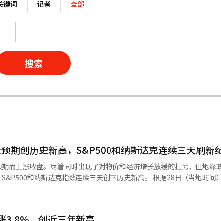
关键词
记者
全部
搜索
预期创历史新高，S&P500和纳斯达克连续三天刷新
预期而上涨收盘。尽管同时出现了对物价和经济增长放缓的担忧，但地缘
和纳斯达克指数连续三天创下历史新高。 根据28日（当地时间）路透社的
指数上涨24.69点（0.05%），收于50668.97点。S&P500指数上涨
数上涨242.74点（0.91%），收于26917.47点。 上涨的动力来自于美伊停
国和伊朗已就延长60天的停火草案达成一致，尚待美国总统唐纳德·特朗
涨3.8%，创近三年新高
终确定或确认。 市场对中东风险缓解的可能性反应更为积极。