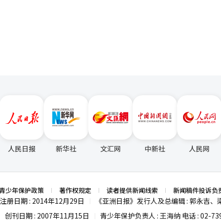
资产价格最先受到影响。家庭债务问题也需要重新审视。韩国的家庭债务
页
下，中央银行仍在努力维护物价稳定的价值。这证明了中央银行的信任源
受影响最大的将是浮动利率贷款比例较高的家庭和个体经营者。在房地产
这一点上也必须牢牢把握本质的钥匙。在政府扩张财政政策的背景下，经
贷款，未来的冲击可能会更大。企业的情况也不容乐观。习惯于低利率环
和物价稳定的意愿面临更加严格的考验。在财政和货币政策步调不一致的
是中小企业和边缘企业，可能会同时遭遇利率上升、原材料价格上涨和内
如果放松紧缩的控制，未来可能会付出汇率不稳定和通货膨胀固化的更大
不良风险也尚未完全消除。韩国银行的困境可以理解。考虑到经济增长，过
职业者和弱势借款者的痛苦达到临界点的情况下，利率政策总是伴随着痛
和金融不安信号，放任市场过热也是更大的风险。迟来的应对往往会导致
到的，速度和方向。韩国银行还需稳定市场预期，提供一个可预测的环境
和信任。韩国银行应与市场充分沟通，提出可预见的紧缩路径，以尽量减
后安全网，中央银行即使在市场不适时也应发出警示。因此，此次首次金
币政策。应同时推进房地产市场稳定、家庭债务管理和弱势群体支持措施
。现在韩国银行所需的是积累信任的时间。这种信任源于朝着明确目标坚
慌，而是与紧缩转变阶段相适应的冷静现实认知。尽管低利率时代的惯性
经人工智能（AI）系统翻译与编辑。
变化。加息不仅仅是数字的变化，更是市场体质和投资方式变化的信号。
人民日报
新华社
文汇网
中新社
人民网
青少年保护政策
著作权规定
读者提供新闻线索
新闻稿件投诉负
注册日期 : 2014年12月29日
《亚洲日报》发行人及总编辑 : 郭永吉、
|
创刊日期 : 2007年11月15日
青少年保护负责人 : 王海纳 电话 : 02-739
|
|