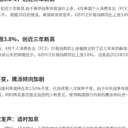
航受阻，刺激了油价和物价的双重上涨。随着停火延长预期的增强，能源
月美国个人消费支出（PCE）价格指
。美国4月份个人消费支出（PCE）
涨3.8%。 这是
。第一季度国内生产总值（GDP）增长率也被下调至年化1.6%。经济增
能源和食品的核心PCE价格指数同比上涨3.3%，创下
疗保健股推动了指数的上涨。微软因新编
家预期，但环比涨幅分别低于专家预期
莱利利因CVS健康公司决定恢复对肥胖治疗药物杰布旺德的保障而上涨4%。 雪
年度产品销售预期，并与亚马逊网络服务（AWS）签署了为期五年的60亿
涨3.8%，创近三年新高
联储）判断是否实现“2%通货膨胀率”货币政策目标的依据。 首尔市紧急恢
础设施合同。美元树因上调年度盈利预期上涨近18%，而百思买因第二季度
于28日宣布，将于29日0时开始对西小门高架桥的剩余结构进行紧急拆除
，4月个人消费支出（PCE）价格指数的上涨幅度达到了近三年来的最高水
市政府预计，拆除工作包括安全保护和拆除作业（15
数据显示，4月PCE价格指数同比上涨3.8%。 这是自2023年5月
，收于每桶93.71美元。美国国债10年期收益率下降至4.453%，美元指
到30日早上5时，所有工作将完成，包
比上涨3.3%，创下自2023年
经人工智能（AI）系统翻译与编辑。
的通行和京义线首班车的运行。实际结构拆除预计需要约7小时。 在29日0时
涨幅度分别低于专家预
结构，确保市民安全，并恢复目前已
桥的剩余结构进行全面拆除，
不变，鹰派倾向加剧
联邦储备系统（美联储）判断是否实现“2%通货膨胀率”货币政策目标的
养老金今年国内股票目标比例从14.9%提升至20.8% 国民养老金决定
准利率维持在年2.50%不变，已连续第八次保持不变。由于中东战争导
0.8%。由于近期KOSPI大幅上涨，实际国内股票持有比例远超目标值，因
调，同时两名委员提出加息的少数意见，使得韩国银行内部的鹰派倾向进
决定将基准利率维持在年2.50%。尽管物价上涨压力加大，经济增长势头
置方案是确定未来五年股票、债券、替代投资等资
较大，因此认为维持当前利率水平是合适的。 不过，在此次会议上，委员
的收益性和稳定性。 最初，今年国内股票的目标比例根据去年5
5个百分点的少数意见。委员会在当天的货币政策方向决定中表示：“未来
设定为14.4%。随后，随着国内股市的上涨，基金委员会于今年1月将目标
次发声：适时加息
、经济改善趋势和金融稳定状况等进行评估，决定基准利率的调整时机。”
鹰派倾向。年3.00%的预期最多，有10名委员支持，2.75%的预期有
况、基金收益性与稳定性及金融市场影响，决定将国内股票的目标比例上