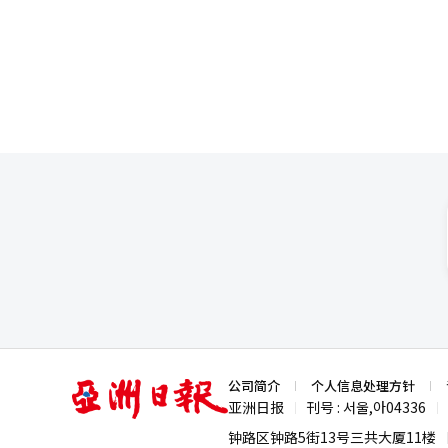
全不同。资金成本上升时，风险
系统翻译与编辑。
也随之增加。在市场和政治压力
于世界最高水平。利率上升时，
够做出“艰难决策”。信总裁在
热的情况下，如果不理智地增加
求愈发强烈，货币当局的独立性
面临借贷负担增加的挑战。尤其
央银行应发挥中心支点的作用。
力。房地产项目融资（PF）的
然，紧缩并不是万灵药。在自营
能会带来负担。然而，忽视物价
用。重要的是，正如信总裁所提
息和更大的冲击。重要的是速度
体能够顺利运作。作为经济的最
击。同时，政府也不应仅依赖货
会的意义不仅仅在于利率的维持
国经济所需的不是过度乐观或恐
进的原则性货币政策。※ 本报道
存在，但全球经济环境已经发生
过热预期的时候了。
亚
公司简介
个人信息处理方针
洲
亚洲日报
刊号 : 서울,아04336
|
|
日
报
钟路区钟路5街13号三共大厦11楼