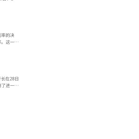
似乎并不充
、面包、炸
 中途
译与编辑。
分析称，今
食品等行业
，现金流动
者物价涨幅
去年日本贸
利率的决
间推移再次
率。这一决
央银行的本
日元贬值的
，正在调整
加大，基准
会重新启
动等多重风
卖出行为可
的，但这次
长在28日
确表示进
“加息”这
测了进一步
分析后发
点还在于
面临财政和
国际油价上
体行业复苏
通货膨胀的
了当前的经
安。日经新
这被解读为
圈房地产市
在像韩国这
围。尽管加
放缓国债购
次发言使得
入的现象令
施与稳定国
。年初时，
动性市场完
能（AI）
息的可能性