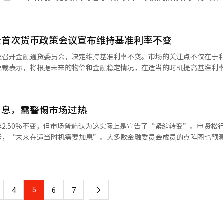
，贸易收支也在五年后重新转为盈余。从统计数据来看，日元贬值的理由
年7月以来最高水平。市场担忧，食用油价格上涨可能进一步推高方便面、零食
0日）和2年期（4日）、3年期（17日）各进行1次。募集招标定于24日进行。
0亿韩元，总规模为2万亿韩元的招标。 ※ 本报道经人工智能（AI）系统翻
币资产形式留存，即使经常账户盈余也不会增加日元需求。唐川经济学家
接推高企业采购成本。在高油价与高汇率双重冲击下，韩国石化、物流、
9兆5452亿日元，但如果剔除未能转化为实际日元买入的海外再投资收益
加工食品及外食价格传导。 为稳定物价，韩国政府近期已扩大农畜
松首次货币政策会议宣布维持基准利率不变
口产品供应。不过，市场普遍认为，若国际油价持续维持高位，韩国消费
，原本支撑对外收支的贸易盈余也可能受到冲击。唐川经济学家分析称，
次召开金融通货委员会，决定维持基准利率不变。市场的关注点不仅在于
格下跌。中东局势不稳导致高价原油进口负担加重，贸易收支可能随着时
总裁表示，将根据未来的物价和金融稳定情况，在适当的时机提高基准利
逼近
场传递了货币紧缩的信号。考虑到当前韩国经济的现实，这一做法符合中
再次进行市场干预的警惕性加大。然而，即使通过干预使日元短暂反弹，
中央银行领导层的更替。美国联邦储备系统（Fed）在新主席的领导下
“新领导者的首个信息”都成为市场的试金石。美国面临着通货膨胀压力
加息，需警惕市场过热
预使日元短暂走强，借入日元投资于美元等高收益资产的日元套利交易也
韩国则需同时应对超出预期的经济增长、家庭债务、房地产市场和汇率波
力。日经新闻也指出，如果干预使日元反弹，日元套利交易等长期的日元
息显得尤为重要。他明确表示：“考虑因素相互冲突，陷入困境是最困难
2.50%不变，但市场普遍认为这实际上是宣告了“紧缩转变”。申贤松行
值压力。因此，市场普遍认为，即使日本银行在6月加息，如果之后未能明
房地产的方向是明确的。”这表明，尽管存在多重风险，所有指标都指向
示，“未来在适当时机需要加息”。大多数金融委员会成员的点阵图也预
的效果也将受到限制。 最终，这三种趋势汇聚到一个点上。长期
面上因半导体繁荣和出口复苏而呈现出相对良好的增长态势。然而，深入
加息的少数意见。市场普遍认为7月加息已成定局。几个月前，市场的关注
户盈余、当局的市场干预可能性，均未被视为积极买入日元的理由。利率
的房地产价格再次波动，家庭贷款的增长趋势也不容小觑。中东战争导致
，情况迅速发生变化。国际油价上涨、汇率不稳、房价回升迹象以及半导
际日元买入需求，而干预则受到日元套利交易的限制。 要阻止日元贬值，必
力不断增大。市场上部分人士认为，财政扩张与油价上涨相互作用，导致
续维持宽松政策。申行长提到的“三只兔子朝同一方向奔跑”形象地反映
（BOJ）的选择并不简单。加息可能刺激长期利率上升和国债市场的不
松首次金融通货委员会强烈暗示年内可能进行两次左右的基准利率加息，
金融稳定这三个货币政策目标都指向了紧缩的必要性。事实上，最近首都
升至2.8%，为29年半以来的高位，已经处于不稳定状态。 日本银行将在下个
中东战争的影响，加息的论调在市场上占据主导地位，利率也随之飙升。
5
下
4
6
7
担忧。市场流动性迅速流向风险资产的现象也十分明显。问题在于市场氛
否进一步加息以及国债购买缩减计划。为了防止长期利率急剧上升，如果
体产生影响的结构中，中央银行的温和态度往往会加剧问题。信总裁的此
仍然存在乐观情绪。尤其是杠杆ETF和衍生品市场上，个人资金大量涌
定，但市场流动性的回收延迟可能加大日元贬值压力。阻止日元贬值的措
事实。在美国联邦储备系统内部，“必须发出加息信号”的氛围正在蔓延
一
投资者对更高的收益率和更强的刺激的需求也在增加。然而，加息期与流
的目光聚焦于陷入两难境地的日本银行的下一步选择。※ 本报道经人工智
加了降息的压力。然而，近期中东战争引发的通货膨胀担忧开始浮现，加