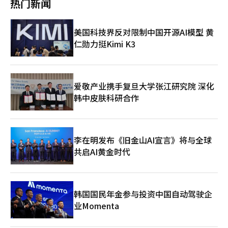
热门新闻
自A.J.奎内尔的作品，由叶海亚·阿卜杜勒-马丁二世主演。
美国科技界反对限制中国开源AI模型 黄
仁勋力挺Kimi K3
爱敬产业携手复旦大学张江研究院 深化
韩中皮肤科研合作
李在明发布《旧金山AI宣言》将与全球
共启AI黄金时代
韩国国民年金参与投资中国自动驾驶企
业Momenta