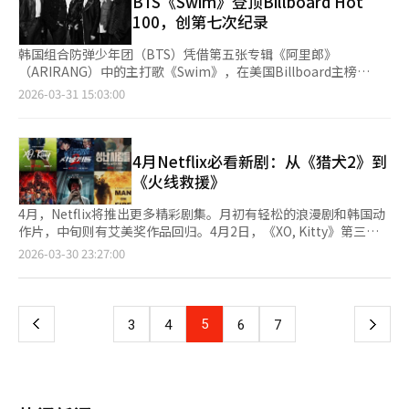
BTS《Swim》登顶Billboard Hot
奇幻动画自去年6月发布以来，成为Netflix电影观看时长的历史第
台的命运。预计Netflix将进一步增加利用BTS等全球大IP的直播内
盟策划者“白正”。郑智薰表示：“虽然反派角色有压力，但我一
轮胎，UTQG耐磨指数达到800，展现了优异的效率和耐用性。该
100，创第七次纪录
一，并在91天内获得3亿2510万次观看。 ※ 本报道经人工智能
容比例，而本土OTT也将加强以国内体育或地区特色演出为中心的
直想尝试邪恶角色。”他还透露：“我完全按照导演的指导，从邪
轮胎适用于内燃机和电动车，尺寸从18到22英寸不等。广告将在
（AI）系统翻译与编辑。
防御策略。然而，这种基于事件的快速流入能否转化为可持续的订
恶的眼神到拳击训练。”演员们一致认为《猎犬2》的粗犷而真实
国内电视、Netflix、YouTube等平台广泛播出，并通过全球社交
韩国组合防弹少年团（BTS）凭借第五张专辑《阿里郎》
阅仍是一个问题。演出后Netflix的安装排名下降至2-3位，表明有
的动作是观众的看点。禹棹焕自信地说：“虽然第一季结束时觉得
媒体进行推广。锦湖轮胎G.营销部常务尹民锡表示，通过此次广
（ARIRANG）中的主打歌《Swim》，在美国Billboard主榜
许多“只看演出就离开”的用户。Netflix及其他全球平台能否将此
无可展示，但我们还有很多可以用双拳做到的事情。”李尚熙则强
告，将展示产品在面对日常挑战时的卓越性能和经过验证的质量。
单“Billboard 200”之后，再次登顶单曲榜“Hot 100”。
2026-03-31 15:03:00
次BTS回归演出中流入的13万新用户成功转化为其原创内容的忠实
调：“尽管AI流行，我们的作品是用汗水和真实的方式制作
※ 本报道经人工智能（AI）系统翻译与编辑。
Billboard于30日（当地时间）发布的榜单预告中表示，
用户，将成为未来季度业绩的关注点。与此同时，K流行已不仅仅
的。”郑智薰还提到反派组织成员之间的微妙化学反应，称“反派
《Swim》击败了Ella Langley的《Choosin' Texas》和Olivia
是音乐产业，而是成为大型IT平台的“增长动力”。此次因防弹少
之间的嫉妒和竞争也会很有趣。”《猎犬》第二季将于4月3日通过
Dean的《Man I Need》等作品，荣登“Hot 100”榜首。这是防
年团回归引发的应用安装热潮，展示了媒体生态系统在人工智能和
Netflix在全球190多个国家同步上线。※ 本报道经人工智能（AI）
弹少年团第七次在“Hot 100”榜单上夺冠。自2020年
4月Netflix必看新剧：从《猎犬2》到
数据技术的支持下，如何快速且积极地扩展市场的强烈预告。※
系统翻译与编辑。
《Dynamite》成为首个登顶的K-pop歌曲以来，他们的《Savage
《火线救援》
本报道经人工智能（AI）系统翻译与编辑。
Love》、《Life Goes On》、《Butter》、《Permission to
Dance》和《My Universe》也曾获得第一。迄今为止，韩国歌手
4月，Netflix将推出更多精彩剧集。月初有轻松的浪漫剧和韩国动
中只有防弹少年团及其成员Jimin和Jungkook曾在“Hot
作片，中旬则有艾美奖作品回归。4月2日，《XO, Kitty》第三季
100”榜单上获得第一。此外，去年Netflix动画《K-pop Demon
率先上线。该剧以韩国为背景，讲述校园浪漫故事，吸引了众多粉
页
2026-03-30 23:27:00
Hunters》的原声带《Golden》也曾在“Hot 100”榜单上夺冠。
丝的关注。紧接着，4月3日，《猎犬》第二季上线。禹棹焕和李尚
熙再次合作，故事背景扩展至全球非法拳击联盟，动作场面更为激
一
烈。4月16日，《愤怒的人们》第二季回归，奥斯卡·艾萨克、凯
瑞·穆里根、尹汝贞等明星加盟。4月23日，《怪奇物语：85年的
上
5
下
3
4
6
7
故事》上线，这是《怪奇物语》的动画衍生剧，背景设定在1985
年的霍金斯。4月24日，《寄灵》作为Netflix首部韩国青少年恐怖
一
剧上线，讲述一个许愿应用引发死亡诅咒的故事。同日，
《Apex》上线，查理兹·塞隆和塔伦·埃哲顿主演，背景设定在
页
澳大利亚的生存惊悚片。4月30日，《火线救援》压轴上线，改编