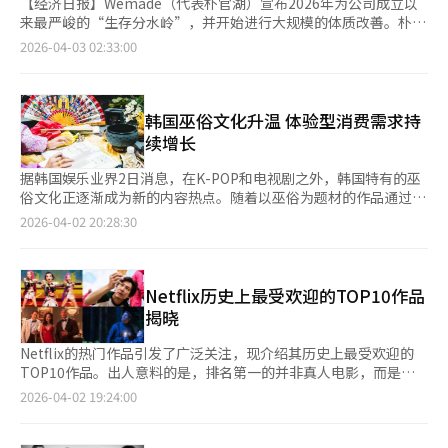
【经济日报】Wemade（代表朴官湖）宣布2026年为公司成立以
来最严峻的“生存分水岭”，并开始进行大规模的体质改善。朴官
湖亲自领导的这次改革，不仅仅是推出新作，而是打破过去数年支
2026-04-03 02:33:00
撑Wemade的“MMORPG偏重结构”，向全球综合游戏公司迈
进。公司计划通过次文化和动作RPG等多样化的类型，瞄准全球市
场的多样化需求。Wemade快速进行体质改善的背景是由于
MMORPG类型收入结构的局限性。国内市场已趋于饱和，概率型
韩国巫俗文化升温 体验型消费需求持
道具的监管和用户疲劳增加，导致MMORPG的增长动力明显减
续增长
弱。朴官湖为克服这些结构性限制，积极推进“类型多样
化”和“全球平台扩展”双轨战略。《传奇之伊米尔》的Steam发
据韩国娱乐业界2日消息，在K-POP和电视剧之外，韩国特有的巫
布不仅是新作的增加，更是为了在主机和PC为主的全球市场中重
俗文化正逐渐成为新的内容热点。随着以巫俗为题材的作品通过全
新确立韩国MMORPG的竞争力，并扩展至北美和欧洲市场。
球在线视频服务（OTT）持续走红，相关消费正由线上观看向线下
2026-04-02 20:28:30
Wemade的全球战略核心是即将在7日通过Steam正式发布的《传
体验延伸。 在首尔明洞、弘大、江南等主要旅游区域，标注“可
奇之伊米尔》。这款基于北欧神话的游戏旨在降低对亚洲平台的依
提供外语咨询”的塔罗及占卜门店随处可见。业内反映，近一年来
赖，直接瞄准北美和欧洲的主机和PC玩家。Steam发布是全球玩
外籍游客明显增加，占相关门店营收的比重持续上升，其中不少消
家即时评价游戏性的最佳平台。Wemade为此提升了与其区块链生
费者受奈飞（Netflix）等平台内容带动前来体验，客源结构也由亚
Netflix历史上最受欢迎的TOP10作品
态系统“Wemix”的技术结合，并在菲律宾“Coins”上市等方面
洲扩展至欧洲及南美地区。 从内容端来看，奈飞热播作品《K-
揭晓
提前准备了虚拟资产分销网络，以促进当地用户的流入。此外，预
POP：猎魔女团》成为带动相关题材关注度上升的重要因素。该作
计下半年推出的次文化新作《诺亚》被视为Wemade超
品以女团成员为巫女世家后裔为设定，将驱邪、阴间世界等传统元
Netflix的热门作品引发了广泛关注，现介绍其历史上最受欢迎的
越“MMORPG名家”形象、吸引新用户群的关键。次文化游戏通
素与K-POP相结合，构建出差异化的叙事体系。 与此同时，由巫
TOP10作品。出人意料的是，排名第一的并非真人电影，而是动
过以故事和角色为中心的内容，能够建立忠诚的核心粉丝群。
俗人士参与的Disney+综艺《天机试炼场》以及以“被神附体的律
画电影《千面恶魔猎人》。该片在上映后91天内获得了3.251亿次
2026-04-02 19:24:00
Wemade计划通过此类游戏多样化收入结构，并通过2027年计划
师”为主角的SBS电视剧《神与律师事务所》等作品在海外获得关
观看，超过了《鱿鱼游戏》第一季和《星期三》第一季。根据
推出的动作RPG《项目TAL》进一步进军全球主机和PC市场。
注，进一步推动“K-巫俗”热度上升。业内普遍认为，巫俗题材正
Netflix的官方排名，TOP10中包括7部电影和3部剧集。韩国内容
Wemade的财务基础自朴官湖回归后稳步改善，连续两年保持盈
从以往以恐怖类型为主，转向与K-POP、真人秀、法庭剧等多元类