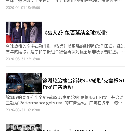
里郎”迅速改变了全球OTT平台Netflix的用户格局。根据数据科
三》则以强大的角色IP支撑。平台时代的成功不再局限于某一国家
己需要，但我觉得所有韩国人都需要。” 她还提到：“关于‘侨
技公司移动指数的数据，BTS演出前后一周内，Netflix的每周新应
2026-04-01 19:45:00
的语法。
胞’的误解很多。虽然有些人认为自己不完全是韩国人，但我和李
用安装量达到13.64万次，比前一周几乎翻了一倍。这表明Netflix
在在全球市场中成长，想成为连接两种文化的桥梁。” 李在也表
不仅是一个简单的内容流媒体服务，还能利用特定IP的影响力在短
示：“我在韩国和美国各生活了一半时间，小时候在美国没有像我
时间内创造大量新用户流入，展示了其“平台力量”。此次安装量
这样的亚洲人。我喜欢K-POP，但在美国被嘲笑。没想到K-POP会
激增是经过精心策划的“粉丝营销”结果。Netflix从19日开始，
《猎犬2》能否延续全球热潮？
在全球流行。” 在奥斯卡颁奖典礼上，《K-POP恶魔猎人》团队
相关关键词搜索量和应用安装率开始上升，21日演出当天新增安装
的表演引发热议。舞台上出现了戴着传统帽子的舞者和穿着韩服的
量达到66829次，是平时日均安装量的6倍以上。值得注意的是，
舞者，视觉效果震撼。特别是以韩语演唱的《猎人咒语》和《黄
Netflix正在从以往的“鱿鱼游戏”或“荣耀”等电视剧为中心的策
全球热播的K-拳击动作剧《猎犬》以更强的剧情和动作回归。经过
金》获得了全球粉丝的热烈响应。 李在透露：“彩排时知道《黄
略，转向拥有全球粉丝的艺术家的“直播活动”这一差异化内容，
三年的磨练，建宇和宇振组合准备再次对抗全球非法拳击联盟。31
金》前会有国乐和盘索里表演，但没看到。活动结束后看到《猎人
拓宽用户流入渠道。这一策略在取消订阅频繁的OTT市场中发挥了
日上午，Netflix新剧《猎犬》第二季在首尔举行制作发布会。导演
2026-03-31 22:18:00
咒语》，非常感动。” 颁奖典礼上，团队通过“剪刀石头布”决
强大的“锁定效应”，因为用户为了观看特定演出安装应用后，会
金周焕与演员禹棹焕、李尚熙、郑智薰出席并分享了作品的多样故
定谁发表获奖感言。郭中圭说：“我们所有事情都用‘剪刀石头
自然地继续消费平台内的其他内容。尽管Netflix独占鳌头，
事。《猎犬2》讲述了建宇（禹棹焕饰）和宇振（李尚熙饰）对抗
布’决定，这是完全的韩国风格。” 李宥汉表示：“想感谢所有
CoupangPlay（第二）和TVING（第三）仍在新安装量中保持领
全球非法拳击联盟的故事。第一季在2023年播出时取得了全球成
的家人和制作人，但没能在舞台上说完。不过那一刻非常荣耀。”
先，展示了本土OTT的实力。CoupangPlay通过体育直播和自制
功，第二季将背景扩展到更大更危险的“全球拳击联盟”。导演金
锦湖轮胎推出新款SUV轮胎'克鲁根GT
南熙东补充道：“我们商量过，没有未尽之言。作为旁观者，所有
综艺节目，TVING通过职业棒球直播等稳固的国内目标内容来防守
周焕表示：“我们想在第一季受欢迎的拳击动作和兄弟情上更进一
Pro'广告活动
活动都很愉快和荣耀。” 记者会上还提到《K-POP恶魔猎人》的
市场份额。全球OTT平台对K流行直播活动的重视原因很简单。
步，重点是让观众感受到熟悉的味道更美味。”禹棹焕和李尚熙在
续集。麦琪·康导演表示：“我们有大概念，但细节还未定。续集
Netflix需要在K文化粉丝众多的亚洲市场获取新用户，以超越美国
三年后再次合作，专注于角色成长。禹棹焕为了展现建宇的成长，
锦湖轮胎宣布推出全新高端SUV专用轮胎'克鲁根GT Pro'，并启动
会比第一部更大更精彩。” 克里斯·阿普汉斯导演补充：“我们
和欧洲等饱和市场。此次BTS演出直播是Netflix巩固其在韩国用户
增重了15公斤。他说：“这次想展示一个更成熟的形象。”李尚熙
主题为'Performance gets real'的广告活动。广告在城市、港
的电影与粉丝关系特别。续集会在‘韩国性’的基础上，带来新的
份额的同时，将全球ARMY这一庞大粉丝群体纳入Netflix生态系统
则强调了“责任感”，他表示：“宇振现在是建宇的教练，责任感
口、仓库等动态场景中拍摄，展示了锦湖轮胎的卓越性能。广告通
2026-03-31 18:39:00
故事和突破。” 克里斯导演还谈到续集的规模：“Netflix给予了
的战略性举措。未来OTT行业的竞争可能会转向“谁能获得更多独
更强。”两人将本季的合作称为“兄弟情与爱情的结合”。禹棹焕
过电影般的驾驶场景，直观呈现了克鲁根GT Pro在加速、转弯和
全力支持。我们会在预算内创造最精彩的视觉体验，故事是最重要
家直播内容”。直播内容不同于电视剧或电影，要求“实时参
解释道：“因为经历过失去珍贵之人的痛苦，他们彼此守护。”导
制动方面的出色表现。即使在雨雪天气和复杂地形中，轮胎也能保
的基础。” 《K-POP恶魔猎人》讲述了K-POP超级明星“露
与”，因此能在同一时间吸引大量用户进入平台。如何有效处理这
演金周焕称赞道：“这是我创造的最佳兄弟情。”第二季最大的亮
持稳定和安静，突显其作为城市型高端SUV轮胎的价值。'克鲁根
米”、“米拉”和“乔伊”在舞台背后保护世界的故事。这部动作
种“事件性爆发流量”，以及如何发掘有话题性的内容，将决定平
点是郑智薰的加入，他首次挑战反派角色，饰演冷酷的非法拳击联
GT Pro'是克鲁根品牌的力作，是国内唯一获得能效等级2级的SUV