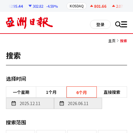
코
인
6295.44
302.82
-4.59%
801.66
2.07
+0.2
KOSDAQ
정
보
all
登录
搜
men
索
主页
搜索
搜索
选择时间
一个星期
1个月
直接搜索
6个月
搜索范围