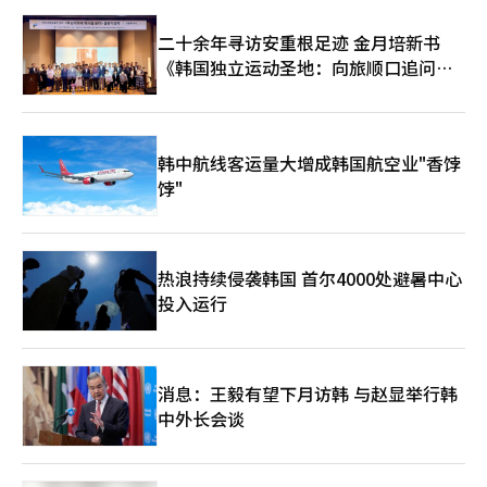
二十余年寻访安重根足迹 金月培新书
《韩国独立运动圣地：向旅顺口追问历
史》出版
韩中航线客运量大增成韩国航空业"香饽
饽"
热浪持续侵袭韩国 首尔4000处避暑中心
投入运行
消息：王毅有望下月访韩 与赵显举行韩
中外长会谈