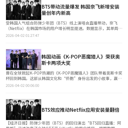
在榜单中表现突出。第一名《千面恶魔猎人》、第二名《鱿鱼游
利，并以此为基础积极投入新作开发和营销。未来的成败取决于
型融合，有效降低了受众门槛。通过以巫俗为框架演绎“生与
戏》第一季以及第五名《鱿鱼游戏》第二季均为韩国IP，显示出韩
BTS带动流量爆发 韩国奈飞新增安装
Wemade推动的组织文化创新能否快速落地。朴官湖强调的“冷酷
死”等普遍性主题，也在一定程度上缩短了文化理解差异。 在内
国内容在全球的影响力。Netflix历史上最受欢迎的TOP10作品如
量创年内新高
的生存岔路”信息被解读为果断去除项目低效，并将资源重新配置
容热度带动下，相关消费正向线下延伸。根据新韩信用卡公司数
下：▲ 《千面恶魔猎人》 - 3.251亿次观看讲述了K-pop超级明星
为以成果为中心。这显示出公司从庞大的组织结构转向以少数精英
据，去年外籍游客在韩国占卜相关行业的消费额同比增长72%。市
露米、米拉和乔伊在舞台外作为恶魔猎人，与伪装成恶魔的竞争对
受韩国人气组合防弹少年团（BTS）线上演唱会直播带动，奈飞
开发人员为中心的高效组织的方向。业内人士评价Wemade的此次
场分析指出，韩国旅游形态正由以K-POP演出及影视拍摄地为核心
手男团对抗的故事。▲ 《鱿鱼游戏》第一季 - 2.652亿次观看一群
（Netflix）在韩国市场的用户增长明显提速。数据显示，其单周新
战略为“韩国游戏公司全球模式转型”的尝试。公司正从过去以国
的观光型，向以文化体验为导向的参与型加速转变。 与此同时，
负债累累的人被神秘邀请参加儿童游戏，但巨额奖金背后隐藏着死
增应用安装量大幅攀升，并创下年内新高。 据IGAWorks统计，3
2026-04-02 01:27:47
内市场为中心的增长战略转向结合区块链技术和平台战略，构建独
全球旅行预订平台客路旅行（Klook）已推出结合传统文化与生辰
亡威胁。▲ 《星期三》第一季 - 2.521亿次观看讲述了冷酷而怪异
月16日至22日，奈飞在韩国的周新增安装量达13.64万次，较前一
特的全球生态系统。尽管在“脱MMORPG”过程中短期波动不可
八字体验的相关产品。平台方面表示，相关产品页面访问量环比增
的星期三·亚当斯在Nevermore学院结识朋友和敌人，并揭开扭
周（7.03万次）接近翻倍，并以20.6%的市场份额位居视频流媒体
避免，但如果《传奇之伊米尔》和《诺亚》在全球市场站稳脚跟，
长约两倍，显示出海外游客对巫俗文化体验的关注度持续提升，未
曲的谜团的故事。▲ 《红色通缉令》 - 2.309亿次观看FBI分析师追
新增榜首。这也是其今年以来周新增规模首次突破13万次。 同
Wemade将有望实现新的飞跃。2026年对Wemade来说，将是超
来将进一步拓展与相关内容及区域联动的体验型产品。 业内专家
捕世界顶级艺术品盗贼，并与意想不到的伙伴合作的动作娱乐片。
期，Coupang Play和TVING分别以7.75万次和5.64万次位列第
韩国动画《K-POP恶魔猎人》荣获奥
越过去十年成就、准备未来十年的“转折之年”。《传奇之伊米
指出，K-巫俗具备跨文化共鸣的“普遍叙事”，叠加OTT平台的
▲ 《鱿鱼游戏》第二季 - 1.926亿次观看讲述了曾在恐怖游戏中幸
二、第三。 从日度数据来看，奈飞用户增长与BTS演唱会热度高度
斯卡两项大奖
尔》的全球表现和后续阵容的市场反应将成为决定未来企业价值方
全球传播能力，使其扩散速度明显加快。在保留传统文化特性的同
存的基勋再次进入那个世界，面临更大挑战和更残酷选择的故事。
联动。3月19日至22日，平台连续四天位居新增安装榜首。其中，
向的关键变量。Wemade当前展示的变化速度和战略选择被视为在
时，其内容形态亦具备向全球市场延展的潜力，有望发展为新的代
▲ 《携手同行》 - 1.721亿次观看机场安保人员被神秘旅客威胁，
直播当日（3月21日）新增安装量达6.68万次，较前一日增长逾4
曾在全球掀起K-POP热潮的《K-POP恶魔猎人》团队带着奥斯卡奖
快速变化的游戏市场中同时寻求生存和增长的现实应对。※ 本报
表性文化内容。
必须在平安夜航班上通过危险物品的惊悚故事。▲ 《不要抬头》 -
倍，接近其平时一周水平。 不过，相关增长的持续性仍有待观
杯回到韩国。这部从韩国文化和“侨胞”身份出发的小故事，赢得
道经人工智能（AI）系统翻译与编辑。
1.714亿次观看两位天文学家发现一颗将毁灭地球的彗星，警告世
察。演出结束后，奈飞新增安装量迅速回落，3月23日被Coupang
了奥斯卡最佳长篇动画奖，书写了K内容的新历史。 在首尔龙山区
2026-04-02 00:06:00
人却遭遇冷漠和政治算计的黑色喜剧。▲ 《亚当计划》 - 1.576亿
Play反超，并于当周周末降至第三位。 值得关注的是，在演唱会
的CGV龙山IPARK购物中心，Netflix动画《K-POP恶魔猎人》的奥
次观看来自2050年的战斗机飞行员意外降落在2022年，与12岁的
预热阶段，内容带动效应已初步显现。3月5日回归演唱会预告发布
斯卡获奖记者会举行。导演麦琪·康、克里斯·阿普汉斯，作曲家
自己联手拯救未来的科幻冒险电影。▲ 《蒙上你的眼》 - 1.574亿
当日，奈飞新增安装量升至3.37万次。 业内人士表示，此次案例被
EJAE(李在)以及IDO(李宥汉、郭中圭、南熙东)出席，分享了获奖
次观看讲述了一种神秘存在导致人类集体自杀，幸存者必须蒙眼生
视为全球流媒体平台借助头部K-内容实现短期用户增长的典型样
的喜悦。 《K-POP恶魔猎人》自去年6月发布以来，横扫第83届金
存的灾难惊悚片。▲ 《重返行动》 - 1.472亿次观看讲述了一对曾
BTS效应推动Netflix应用安装量翻倍
本，凸显优质内容在拉动用户规模方面的核心价值。
球奖动画奖和歌曲奖、第68届格莱美奖原声奖，并在第98届奥斯
离开CIA组建家庭的夫妻因身份暴露而重返间谍世界的动作喜剧。
卡颁奖典礼上获得最佳长篇动画奖和歌曲奖。 麦琪·康导演表
这些记录表明，Netflix的热门作品不再仅限于大牌明星主演的英语
示：“小时候看的动画多是中国文化的《花木兰》或日本动画，没
【经济日报】防弹少年团（BTS）的回归演出“BTS回归直播：阿
大片。K-pop和韩国生存剧占据了最高位置，而英语作品如《星期
见过表现韩国文化的作品。我想为韩国制作这样的电影。虽然我自