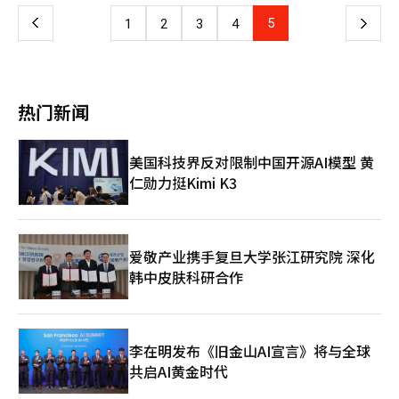
调、产业连接及制度创新方面具备重要影响力。此次合作被视为阿
编辑。
布扎比强化其区域乃至全球数字化领导地位的重要一步。 据介
上
5
下
1
2
3
4
绍，此次合作内容多元，涵盖区块链基础设施项目的识别、规划、
架构设计及落地实施，重点面向公共部门和主权级客户。Sign在该
一
领域具备成熟经验，其可扩展的区块链基础设施已服务超过5000
万用户，并在多个数字网络中分发了超过20亿单位的数字资产。
页
在具体实施层面，Sign将参与构建可验证、可互操作的数字记录系
热门新闻
统，为政府和公共机构提供可信的数据基础设施。阿布扎比区块链
中心则将重点提供监管指导、牌照支持、融资对接及机构资源，引
导相关项目不仅在阿布扎比落地，也向整个中东和北非地区的政府
美国科技界反对限制中国开源AI模型 黄
及公共部门拓展。 阿布扎比区块链中心首席执行官阿卜杜拉·阿
仁勋力挺Kimi K3
尔·达赫里（Abdulla Al Dhaheri）表示，与Sign建立的非独家合
作关系，将有助于主权及公共部门客户通过可验证的数字记录系
统，实现现有治理与服务体系的现代化升级。 Sign首席执行官闫
欣则指出，此次合作为公司直接对接机构及主权实体提供了重要渠
道，使其去中心化认证技术能够应用于具有高社会价值和广泛影响
爱敬产业携手复旦大学张江研究院 深化
力的公共部门场景。作为长期承诺的一部分，Sign计划最迟于
韩中皮肤科研合作
2026年在阿布扎比设立专门办公室。 Sign已获得红杉资本美国、
印度和中国，以及Circle、Amber等多家知名机构的投资支持，显
示出国际资本市场对其技术能力和发展前景的认可。 据悉，相关
项目将从需求识别和试点阶段启动，随后逐步扩展至全面部署。业
李在明发布《旧金山AI宣言》将与全球
内人士认为，凭借Sign成熟的技术能力与阿布扎比区块链中心在
共启AI黄金时代
MENA地区的制度与资源优势，阿布扎比正逐步打造成为政府规模
化部署区块链基础设施的“试验场”。