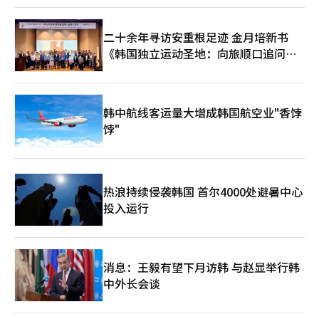
二十余年寻访安重根足迹 金月培新书
《韩国独立运动圣地：向旅顺口追问历
史》出版
韩中航线客运量大增成韩国航空业"香饽
饽"
热浪持续侵袭韩国 首尔4000处避暑中心
投入运行
消息：王毅有望下月访韩 与赵显举行韩
中外长会谈