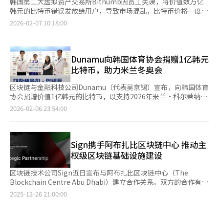
韩国第二大虚拟资产交易所Bithumb因员工失误，将价值数万亿
韩元的比特币错误发放给用户，导致市场混乱，比特币价格一度暴
跌17%。金融当局已立即展开现场检查。6日，Bithumb在进
2026-02-07 10:18:00
行“随机盒子”活动奖励发放时，因输入错误，将每人应得
的“2000韩元”比特币误发为“2000BTC”。当时比特币价格约
为9700万韩元，导致每人误发金额高达约1940亿韩元，受益用户
共249人，总误发金额达数十万亿韩元。事故发生后，部分用户迅
Dunamu向韩国体育协会捐赠1亿韩元
速抛售比特币，导致价格剧烈波动。当晚7时30分，Bithumb比特
比特币，助力米兰冬奥会
币价格从9700万韩元跌至8111万韩元，而竞争对手Upbit则维持
在9770万韩元，交易所间价格差异超过17%。Bithumb发现异常
区块链与金融科技公司Dunamu（代表吴京锡）宣布，向韩国体育
交易后，于7时40分冻结相关账户并启动回收程序。Bithumb表示
协会捐赠价值1亿韩元的比特币，以支持2026年米兰·科尔蒂纳丹
已回收约40万个未使用的比特币，但估计约有30亿韩元已被转移
佩佐冬季奥运会的成功举办和韩国国家队的优异表现。此次捐赠是
2026-02-06 23:54:00
至外部钱包或其他交易所，完全恢复损失面临困难。金融委员会和
Dunamu去年10月与韩国体育协会签署官方合作伙伴关系的一部
金融监督院意识到事态严重性，立即展开现场检查。金融当局表
分，旨在通过比特币支持冬季运动的未来发展。Dunamu计划在
示，这不仅是简单的系统错误，更是内部控制系统的重大漏洞，将
2028年底前继续作为韩国体育协会的官方合作伙伴，提供多方面
详细调查事故原因及用户损失情况。Bithumb在道歉声明中称，
支持。捐赠资金将用于扩大韩国冬季运动的基础和培养有潜力的年
Sign携手阿布扎比区块链中心 推动主
这是内部发放过程中的失误，而非外部黑客攻击。异常交易检测系
轻运动员。韩国体育协会会长柳承敏表示：“我们将珍惜使用这笔
权级区块链基础设施建设
统（FDS）已启动，防止了市场的进一步崩溃。※ 本报道经人工智
捐赠资金，用于冬季项目青少年运动员的培养等，推动韩国冬季运
能（AI）系统翻译与编辑。
动的发展。”Dunamu不仅仅是捐赠，还将在奥运期间开展全国性
区块链技术公司Sign近日宣布与阿布扎比区块链中心（The
的支持活动，向参赛的71名国家队运动员传递热情的支持信息，并
Blockchain Centre Abu Dhabi）建立合作关系。双方的合作有望
在其虚拟资产交易平台Upbit应用内推出奥运主题活动，吸引用户
进一步推动阿布扎比在区块链应用和数字化转型方面的布局，并在
页
2025-12-26 21:00:00
参与。Dunamu代表吴京锡表示：“我们将通过比特币传递支持，
更广泛的国际层面产生示范效应。 作为全球区块链、网络安全与
希望韩国冬季项目能持续发展。Dunamu将成为运动员们坚实的后
去中心化转型网络中的关键枢纽，阿布扎比区块链中心在监管协
一
盾，助力他们取得成功。”※ 本报道经人工智能（AI）系统翻译与