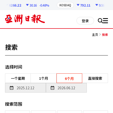
코
인
6266.22
30.16
-0.48%
792.11
9.56
-1.1
KOSDAQ
정
보
all
登录
搜
men
索
主页
搜索
搜索
选择时间
一个星期
1个月
直接搜索
6个月
搜索范围