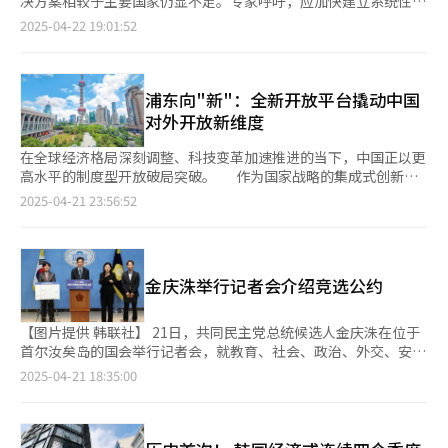
决方案相较于主要国家仍显不足。专家呼吁，应加快建立系统性保
爆现象级话题，此前李在明、尹锡悦、李俊锡、罗卿瑗等政界大咖
中国的报复性关税。 花旗利用牛津经济学模型进行分析显示，在
障机制，构建药品供应链全景图谱，以有效确保突发公共卫生事件
2025-04-22 19:01:52
都曾出演这档节目，或自嘲或讽刺对手，各种玩梗贡献了不少名场
第一和第二种情景下，也就是中美互征100%以上关税的局面下，
中的药品供应安全。 韩国科技评估与规划研究院（KISTEP）制药
面。自2021年转为流媒体平台Coupang Play独家播放后，因制作
韩国今年的GDP增速或下降0.5个百分点；而明年韩国经济增速则
生物产业研究组组长郑顺圭（音）于22日发布的《主要国家药品供
环境更加自由开放，《SNL Korea》的人气持续上升。
分别下降2.2个百分点（情景一）和2.3个百分点（情景二）。 受此
应链保障政策比较研究及启示》报告中指出，全球主要国家已建立
影响，韩国银行（央行）可能被迫加快降息步伐。花旗预测，在上
起较为完善的药品供应保障体系，而韩国在药品供应链稳定性机制
浦东向"新"：全新开放平台撬动中国
述两种情景下，央行或把基准利率从当前的2.75%降至明年年底的
建设方面相对滞后。 报告显示，尽管韩国食品药品安全部与疾病
对外开放新维度
1.00%，总共降息1.75个百分点，相当于连续七次下调0.25个百分
管理厅在新型传染病防治领域开展了研发（R&D）资助、国家必需
点。 在第三种中美关税摩擦有所缓解的情景中，韩国经济遭受的
药品本土化生产等举措，但在构建完整供应链保障体系方面仍存在
在全球经济格局深刻调整、科技变革加速推进的当下，中国正以更
冲击也略有缓和。报告预计，在该情况下，今年韩国GDP增速下降
明显短板。特别是在战略药品储备、产能基础设施建设、原料药国
高水平的制度型开放破局突破。 作为国家战略的集成式创新载
0.2个百分点，明年下降0.9个百分点。同期央行降息幅度也会缩
产化等关键环节，对本土制药企业的政策支持力度亟待加强。韩国
体，落地浦东的上海东方枢纽国际商务合作区（以下简称“国际商
2025-04-21 23:56:52
小，总共降息0.75个百分点，明年年底利率预计为2.00%。 此外，
制药生物协会统计数据显示，目前全球原料药生产呈高度集中态
务合作区”）今年内将完成先行启动区的封闭验收，实现国际商务
全球多家金融机构也在下调韩国经济增长预期。国际货币基金组织
势，中国占44%，印度占20%。 当前，韩国面临日益严峻的药品
合作区基本功能的落地运行。 2025年4月18日是浦东开发开放
（IMF）日前发布的《全球经济展望》中，韩国今年的增长预期从
供应危机。数据显示，截至去年11月，近三年间韩国累计46种药
35周年纪念日。作为改革开放的前沿阵地，上海浦东以更主动的姿
2%下调至1%。彭博社10日公开的调查结果显示，42家机构对韩
品因停产或进口中断导致供应短缺。仅去年4月，供应不稳定的药
态链接全球。落地浦东的国际商务合作区，正撬动中国对外开放新
国今年的平均增长预测为1.41%，其中多家机构预测低于1%，包
金庆洙举行记者会介绍竞选公约
品就多达490种，其中包括69种国产药品在内的95种国家必备药
维度。 【图片来源 中新社上海分社】 国际商务合作区不是中国国
括彭博经济研究所（0.7%）、凯投宏观（0.9%）、花旗集团
品。 郑顺圭指出，随着美国高关税政策实施、中国反制措施生
内现有特殊区域的简单复制，而是通过借鉴、集成和创新国内外各
（0.8%）、荷兰国际集团（0.8%）、摩根大通（0.7%）等。 央
效，以及日本与欧盟供应链监管新规陆续出台，今年全球药品供应
类区域功能，打造的全新开放平台。 在综合保税区、海关监管区
【图片提供 韩联社】 21日，共同民主党总统候选人金庆洙在位于
行也可能在下月下调经济增长预测，此前央行在2月预测今年韩国
链格局将迎来重大调整，韩国制药企业的国际化发展战略亟需系统
和口岸限定区域管理制度基础上，国际商务合作区将叠加特定封闭
首尔汝矣岛的国会举行记者会，就教育、社会、政治、外交、安
经济增速为1.5%。央行行长李昌镛在17日金融货币委员会会议后
性重构。报告进一步指出，在中美战略竞争持续深化、中东地缘政
区域人员跨境流动便利化政策与商务服务功能，通过“一线放开
保、国防等领域的竞选公约进行说明。
2025-04-21 18:35:00
指出，从目前美国的关税政策来看，2月的预测过于乐观，考虑到
治动荡、俄乌军事冲突延宕、全球气候变化加剧等多重因素叠加影
（对境外进入国际商务合作区的人员、行李物品实施便捷化管
第一季度政治不确定性持续、大规模山火等异常因素，今年的经济
响下，国际药品供应链正经历结构性变革，建立高效精准的供应链
理）、二线管住（境内区外与区内之间的规范监管）”的创新监管
增长预测可能还需要进一步下调。 【图片来源 韩联社】
情报监测体系已成为国家医药安全的核心议题。 对此，郑顺圭认
模式，为跨境商务活动构建高效通道。 届时，境外人员搭乘国际
为，政府应积极推动韩美制药企业在技术转移、原料供应、合同加
或地区航班自浦东国际机场入区无需核查中国签证等入境许可，凭