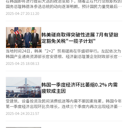
在韩国即将进行提前大选的政治变局下，随着正在代行总统职权的
国务总理韩德洙参选总统的动向逐渐明朗，预计国民力量党最后阶
段的党内竞选格局会出现剧烈震荡。 27日，与韩德洙进行私下沟
2025-04-27 20:11:20
通的一位国会议员接受韩联社采访时表示：“韩德洙不会对目前泛
保守阵营面临的困境置之不理。”政界预计，韩德洙可能在29日国
民力量党第二轮党内竞选结果出炉后，正式宣布是否参选总统，因
此最快或在30日辞去公职。 在金文洙、安哲秀、韩东勋、洪准杓
韩美磋商取得突破性进展 7月有望敲
四位候选人角逐的第二轮党内选举中，获得过半数支持的候选人会
定豁免关税"一揽子计划"
直接成为最终候选人。如果韩德洙宣布参选，单一化谈判预计也会
迅速展开。考虑到近期国民力量党内候选人支持率相近，党内普遍
当地时间24日，韩美“2+2”贸易磋商在华盛顿举行。左起依次为
预测下月3日举行第二轮两人对决投票。 在此情况下，支持韩德洙
韩国产业通商资源部长官安德根、经济副总理兼企划财政部长官崔
参选的选民会把选票投给哪一位候选人，成为外界关注的焦点。同
相穆、美国财长斯科特·贝森特和贸易代表办公室代表贾米森·格
2025-04-25 18:08:13
时，一直观望党内竞选进展而尚未明确归属任何阵营的部分议员也
里尔。【图片提供 韩联社】 当地时间24日，韩国经济副总理兼企
可能以“韩德洙单一化”为契机，积极介入选举局势。党内人士指
划财政部长官崔相穆、产业通商资源部长官安德根，以及美国财长
出，如果韩德洙正式宣布参选，选民可能会集中支持对单一化谈判
斯科特·贝森特、贸易代表办公室（USTR）代表贾米森·格里尔
最为积极的候选人。 意识到这一民意走向的金文洙率先与韩德洙
在美国华盛顿举行“2+2”高级别贸易磋商，就韩国下届总统选举
韩国一季度经济环比萎缩0.2% 内需
进行单一化接触，洪准杓、韩东勋、安哲秀近期也纷纷暗示不排除
结束后7月初之前，推进包括美国豁免对韩关税及双边产业合作等
疲软成主因
单一化可能性。因此，预计部分候选人还会通过与韩德洙会面等方
在内的“一揽子协议”达成共识。 崔相穆在会后记者会上表示，
式，进一步扩大接触。关于韩德洙参选对保守阵营总统选举局势可
双方就在7月8日美国暂停加征对等关税到期前，制定以取消关税为
受建筑、设备投资及民间消费低迷等内需不振因素拖累，韩国今年
能产生的影响，目前分析意见不一。 YTN委托民调机构Embrain
目标的“7月一揽子协议”（July Package）达成共识，并重点围
第一季度经济出现环比负增长，连续三个季度内再次出现经济萎
Public在本月23日至24日面向全国18岁以上1004名选民进行的泛
绕双方关切的关税与非关税措施、经济安全、投资合作、货币（汇
缩。 韩国银行（央行）24日发布的初步统计数据显示，今年一季
2025-04-24 20:21:57
保守阵营总统候选人适合度调查显示，韩德洙以9%的支持率位列
率）政策等四大领域展开磋商。 崔相穆强调，本次磋商意义在于
度韩国实际国内生产总值（GDP）环比下降0.2%。这一数字较央
韩东勋（14%）、洪准杓（11%）、金文洙（10%）之后，排名
双方一致认为有必要在不急于求成的前提下，冷静有序地进行协
行今年2月公布的官方预测值（增长0.2%）低0.4个百分点。 这是
第四。 在韩国盖洛普22日至24日面向全国18岁以上1005名选民进
商。我方就韩国政治日程、通商贸易相关法律、与国会合作的必要