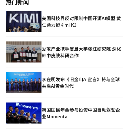
源 中新社上海分社】 国际商务合作区的制度创新为全球产业
热门新闻
伴随反弹和复苏，1998年第3季度起连续4个季度实现最高超过4%
术封锁等措施。 “对外开放是中国的基本国策，”丁薛祥表
协作开辟了新空间。业内分析认为，其既能为会展经济、跨境培训
的增长。 与过去不同，韩国经济近一年持续在0%左右徘徊，是多
示，“面对日益抬头的保护主义，中国扩大高水平对外开放的决心
等业态创造机遇，更通过优化跨境交易流程，显著降低企业国际协
重复合因素叠加的结果。低生育、老龄化、创新不足带来的生产效
更加坚定。关税战、贸易战不得人心，中国愿与各方深化合作、优
作成本。离岸研发、跨境数据服务等新兴领域或将迎来规模化发展
美国科技界反对限制中国开源AI模型 黄
率低下令经济增速一降再降。 央行在报告中称，韩国潜在经济增
势互补，实现互利共赢。” 三星电子西安工厂是该公司全球NAND
窗口期。 从货物自由流动到要素全面开放，从区域试验田到全
仁勋力挺Kimi K3
速从2000年代初的5%左右降至近年的2%，若这一趋势无改善势
闪存芯片生产的重要基地之一，目前拥有两条生产线，产能占全球
球新枢纽，国际商务合作区的建设承载着浦东开发开放35周年的新
头，2045年至2049年将进一步放缓至0.6%。 此外，过高的家庭负
总产量的四成以上。工厂目前正加快推进第八代（178层）和第九
使命。随着国际商务合作区年内投入运行，这块区域承载着高水平
债成为消费掣肘，房地产项目融资（PF）问题遏制建筑投资，内
代（256层）NAND产品的量产布局。 业内人士指出，丁薛祥此行
开放、系统集成改革等重要任务，将构筑起具有全球竞争力的开放
需持续疲软，韩国经济的“软肋”暴露无遗。 国内外机构竞相下
的重要意义，在于向外界释放中国将通过加强与包括三星在内的国
新高地。
调韩国近年经济增长预期，彭博社本月10日的调查显示，42家机
际领先企业合作，积极应对美方新一轮半导体出口限制的明确信
爱敬产业携手复旦大学张江研究院 深化
构对韩国经济经济增速预期平均为1.41%，低于央行今年2月的预
号。除三星工厂外，丁薛祥还视察了正泰智能电气西北产业园、隆
韩中皮肤科研合作
测值（1.5%）。 预计增速低于1%的机构达到7家，包括彭博经济
基绿能科技股份有限公司、西北有色金属研究院、西北工业大学、
研究所、花旗集团、摩根大通等。高盛、法国兴业银行、渣打银行
陕西工业职业技术学院及中欧班列西安集结中心等多家重点机构，
等预测经济增速勉强达到1%，10家机构预测将在0-1%之间。 今
均为国家当前重点发展和扶持的战略性新兴产业相关单位。 “丁
年2月央行预测今年经济增速为1.4%，但日前表示美国关税政策冲
常委此次调研代表了党中央和习近平总书记的工作部署，其所到之
李在明发布《旧金山AI宣言》将与全球
击高于预期，预计将于下月大幅下调预测值。
处均体现出鲜明的政策导向。”一位业内人士表示，“此行也体现
共启AI黄金时代
出中方希望加强与韩方产业协作、共同应对外部挑战的战略意
图。” 据公开资料显示，自2019年国务院原总理李克强视察三星
西安工厂以来，丁薛祥是首位到访该厂的中共中央政治局常委。此
前一个月，习近平主席曾在北京出席中国发展高层论坛2025年年
会，并会见三星电子会长李在镕，显示中方高层正密集向韩方传递
韩国国民年金参与投资中国自动驾驶企
深化合作的积极信号。 业内普遍认为，尽管中国已培育出长江存
业Momenta
储（YMTC）、长鑫存储（CXMT）等本土存储芯片企业，但在高
带宽存储（HBM）等关键领域，与三星、SK海力士等韩企仍存在