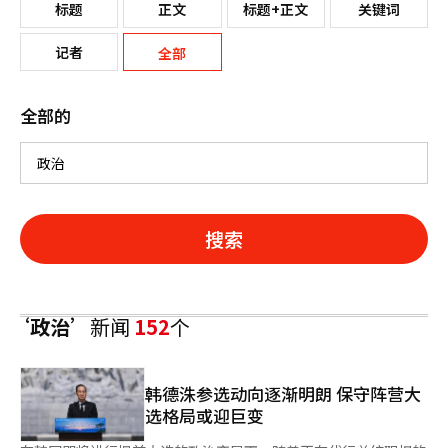
标题
正文
标题+正文
关键词
记者
全部
全部的
搜索
‘政治’
新闻
152
个
韩德洙参选动向逐渐明朗 保守阵营大
选格局或迎巨变