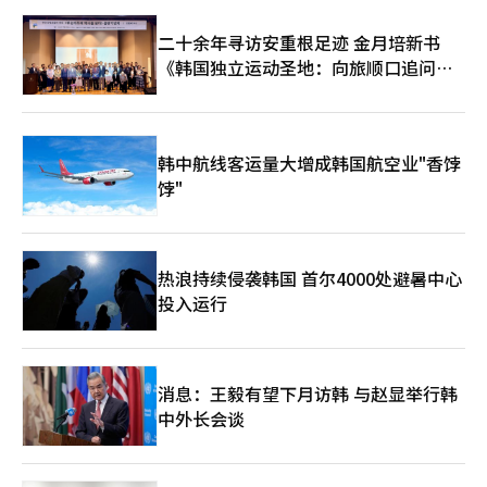
一定技术差距。在美方不断加强对AI芯片出口限制的背景下，中方
有意通过与韩企开展务实合作，稳固半导体产业链安全。 近期，
二十余年寻访安重根足迹 金月培新书
美国前总统特朗普再度发声，呼吁拜登政府扩大对华技术出口限制
《韩国独立运动圣地：向旅顺口追问历
措施，继英伟达专为中国市场定制的AI芯片“H20”被列入管控清
单后，英特尔、AMD等厂商产品亦被纳入限制范围，中美科技领域
史》出版
竞争进一步升温。 三星半导体西安园区 【图片来源 三星电子中
国】
韩中航线客运量大增成韩国航空业"香饽
饽"
热浪持续侵袭韩国 首尔4000处避暑中心
投入运行
消息：王毅有望下月访韩 与赵显举行韩
中外长会谈