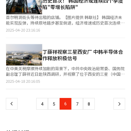
历史首次！ 韩国经济或连续四个季度
工外包（CMO）及跨国并购等领域的战略合作，同时建立主要国家
商务合作区综合管理机构备案的有效邀请，可停留30天，并可根据
陷"零增长陷阱"
药品采购政策共享机制，为企业制定全球化市场策略提供精准支
需要申请延期。区内提供口岸签证办理服务，进一步便利跨境商务
持。此外，应以《供应链安全基本法》制度为基础，构建覆盖供应
活动。未来，国际旅客可从浦东国际机场T3航站楼搭乘接驳车
首尔明洞街头等待出租的店铺。【图片提供 韩联社】 韩国经济未
链全流程的监测预警系统，完善行业统计数据库建设，全面提升供
辆，10分钟即可直达国际商务合作区。 “随着中国高水平开放不
能实现反弹，持续原地踏步甚至倒退，经济增速或历史首次连续四
应链韧性与风险应对能力。 报告特别指出，韩国在信息通信技术
断向纵深迈进，其背后的一条主线是要从物的开放，逐步向自然人
个季度不足0.1%。分析称，经济潜在增长率已跌至2%上下，外部
2025-04-20 23:16:16
（ICT）领域具有显著优势，为大数据分析、人工智能（AI）预
的开放拓展，而国际商务合作区就将承载更进一步开放功能：把人
因素导致出口受挫，本应成为经济支柱的消费、投资等内需基础也
测、区块链溯源等数字化技术在药品供应链管理中的应用提供了坚
和物的开放更好结合起来。”中国（上海）自由贸易试验区管管理
摇摇欲坠，加之政治不稳定和财政健全性等问题，财政政策恐难产
实基础。这些前沿技术可有效识别供应链薄弱环节，提升风险预警
委员会保税区管理局（上海东方枢纽国际商务合作区管理局）副局
生可期效果。 据韩国银行（央行）日前公布的《第一季度及未来
与应急处置能力。为实现药品供应链的可持续管理，保障国民用药
长赵宇刚告诉记者，这将是一次全球首创、全国唯一的全新探索。
增长趋势评估》报告显示，第一季度经济增幅预计将低于0.2%，
丁薛祥视察三星西安厂 中韩半导体合
安全，亟需建立包含风险识别评估、产能建设投资、应急生产储备
【图片来源中新社上海分社】 在上海社科院世界中国学研究所副
甚至不排除出现小幅负增长的可能性。央行即将于本月24日公开第
作释放积极信号
在内的全周期管理体系。郑顺圭还指出：“构建药品供应安全保障
研究员谢一青看来，国际商务合作区不仅是中国对世界递出的“开
一季度实际国内生产总值（GDP）增速，按此趋势大概率将低于
体系需要建立跨部门协同治理机制，若能够实施为期5年以上的中
放新名片”，也是上海“主动应变局、育新机”的标志性突破。
0%，即使保持增长也不会超过0.1%。 这意味着韩国GDP自去年
在中美关税摩擦持续加剧的背景下，中共中央政治局常委、国务院
长期政策支持计划，预计到2030年有望显著缓解部分关键药品的
当前全球经济环境正经历深刻变化：多边贸易体系承压、区域供应
第2季度出现0.228%的负增长、第三季度和第四季度先后增长
副总理丁薛祥近日赴陕西调研，并视察了位于西安的三星（中国）
供应短缺问题。”
链加速重构、地缘政治经济不确定性加剧。“在此背景下，这一开
0.1%和0.066%后，将连续四个季度增速不足0.1%。 按照央行经
半导体有限公司，引发各界广泛关注。分析认为，此举释放出中方
页
2025-04-18 20:16:05
放举措不仅是贸易与投资的扩展，更是制度与理念的突破。”谢一
济统计系统（ECOS）的数据，韩国自1960年有统计可查数据以
希望深化中韩半导体产业合作、共同应对美方出口管制的明确信
青说。 “过去35年，浦东以货物流通为核心推动开放；如今，国
来，经济增速从未如此长期停留在0.1%以下。2022年第4季度在
号。 据悉，丁薛祥于4月14日至16日赴陕西省开展调研工作，其间
一
际商务合作区将人才、资本、技术、数据等要素的自由流动纳入制
民间消费减少和出口低迷的影响下，韩国经济曾出现0.452%的负
专程前往三星电子西安半导体工厂并与企业负责人座谈交流。丁薛
度框架，打破了传统壁垒。”谢一青认为，国际商务合作区的落地
增长，但很快在2023年第一季度实现0.44%的反弹，此后直至去
祥是中共最高领导层成员之一，在党内排名第六，长期担任习近平
不仅标志着浦东从“要素流动型开放”向“制度创新型开放”的跃
上
6
下
4
5
7
8
年1月一直保持正增长。 在新冠疫情的打击下，韩国经济曾于2020
总书记秘书，被普遍视为“习家军”核心成员之一，政治地位稳
升。与此同时，国际商务合作区通过“国际商务中心”这一载体，
年第1（-1.286%）和第2季度（-2.74%）连续负增长，但从第3季
固，是未来国家重要领导人选之一。 丁薛祥现任中央科技委员会
为浦东乃至上海提供了高效配置全球资源的新范式。 “这一举措
一
度（2.209%）恢复后，连续4个季度保持1%-2%的增速。2008年
主任，全面统筹国家科技战略，亦是推动中国“半导体强国”战略
释放了积极信号：中国在高水平开放中既坚持自身优势，又主动适
金融危机时，除当年第4季度出现负增长后，2009年前三季度仍快
的关键人物。在此次视察过程中，丁薛祥不仅考察了生产线运转情
应国际规则，为全球经济注入稳定性。”谢一青表示。 【图片来
页
速实现反弹。即使在1997年外汇危机时，虽经济跌至谷底，但仍
况，还就全球贸易形势发表讲话，批评美方对华加征关税及实施技