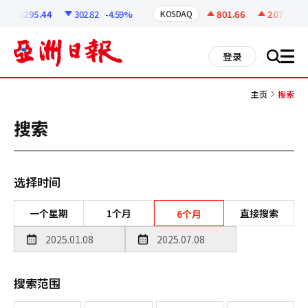
코
인
6295.44
302.82
-4.59%
801.66
2.07
+0.26
KOSDAQ
정
보
all
登录
搜
men
索
主页
搜索
搜索
选择时间
一个星期
1个月
直接搜索
6个月
搜索范围