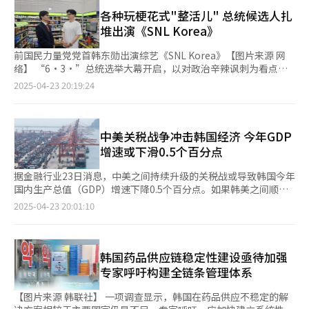
继去年第二季度经济环比萎缩0.2%以来，韩国再次出现负增长。
行的未来政治领导人好感度调查中，韩德洙的支持率为6%，与韩
性等今后磋商进程中需要考虑的事项向美方进行说明，并请求美方
去年第三、第四季度GDP环比增速均仅为0.1%，显示经济复苏势
各种玩梗花式"整活儿" 总统候选人扎
东勋（8%）、洪准杓（7%）、金文洙（6%）相差不大。 对于可
给予理解。 有关包括韩美间取消关税、产业合作等内容的全面协
头乏力。 央行此前曾指出，国内政治不确定性持续、以及美国关
堆出演《SNL Korea》
能受到韩德洙参选影响的问题，韩东勋阵营的前汝矣岛研究院院长
议，有望在“6·3总统大选”后成立的新政府与特朗普之间达成。
税政策引发的经济信心下滑，是影响今年一季度增长的重要外部与
洪永林26日在汝矣岛竞选办公室举行记者会时强调：“韩东勋候选
两国还决定尽快举行韩国产业通商资源部与美国贸易代表办公室之
内部因素。 从各项指标来看，民间消费因娱乐、文化和医疗等服
前国民力量党党首韩东勋出演综艺《SNL Korea》【图片来源 网
人的支持者忠诚度非常高，因此不会受到韩德洙参选变数带来的任
间的技术层面（technical level）协商，并在下月15日起举行的亚
务消费不振，环比减少0.1%；政府消费也因健康保险支出减少而
络】 “6·3·”总统选举大幕开启，以对政治辛辣讽刺为看点之
何影响。” 另一方面，TV朝鲜委托民调机构K-stat Research在
太经合组织（APEC）贸易部长会议期间，与来韩出席会议的贾米
下降0.1%。 投资方面，建筑投资因经济前景不明朗而萎缩，环比
一的韩国综艺《SNL Korea》（《周六夜现场》）人气再度升温，
2025-04-23 20:19:24
23日至24日面向全国18岁以上1010名选民进行的假想两人对决调
森·格里尔代表举行进一步的高级别协商。 韩国企划财政部和美
下降3.2%；设备投资则以机械类为主，下降2.1%。 出口亦呈现疲
国民力量党多名总统候选人日前扎堆出演，被解读为提升大众好感
查中，共同民主党总统候选人李在明以48%的支持率领先韩德洙
国财政部将就汇率政策展开单独协商。崔相穆表示，以本
态，受化学品、机械设备类产品表现不佳影响，出口总额环比下降
度、营造“接地气”人设的策略。 前国民力量党党首韩东勋日前
（33%）15个百分点。与此相比，李在明与金文洙、韩东勋、安
次“2+2”磋商为起点，双方缩小了协商议题范围，并将日程达成
1.1%；进口则主要因原油、天然气等能源类商品减少而下降
在SNS上传自己出演《SNL Korea》的剧透照，韩东勋出演的为固
哲秀之间的差距分别为22、25和29个百分点。 国民力量党相关人
共识，为协商建立起基本框架。会议氛围友好，双方交换意见积极
2.0%。 从各领域对一季度增长率的拉动作用来看，建筑投资和设
定单元《店长来了》，由演员池艺恩（音）饰演便利店店长，对前
中美关税战争冲击韩国经济 今年GDP
士表示，如果韩德洙正式加入总统候选人阵营，整体民调格局也可
配合。 崔相穆还透露，韩方向美方就贸易、投资、造船、能源等
备投资分别拖累整体增长率0.4个百分点和0.2个百分点；民间消费
来应聘的兼职生进行面试。韩东勋公开的照片中，与擅长模仿的搞
增速或下滑0.5个百分点
能随之变化，未来单一化谈判的推动也会因此受到影响。 25日，
领域介绍了合作愿景，并说明美国征收的对等关税或部分品目关税
和政府消费对增长的拉动作用均为零。 分行业来看，电力、燃气
笑艺人郑成浩（音）相对而站，两人犹如复制粘贴般的相似外貌令
在国立大田显忠院举行的“第二届殉职义务军警日纪念仪式”上，
将对两国间经济合作造成负面影响，阐述了希望豁免对韩关税的立
和供水行业增长7.9%，农林渔业增长3.2%。而制造业受化学品及
网友忍俊不禁。 国民力量党另一总统候选人、前雇佣劳动部长官
据金融行业23日消息，中美之间持续升级的关税战或导致韩国今年
代理总统职权的国务总理韩德洙正在致纪念辞。【图片来源 韩联
场。 崔相穆强调，当天的磋商中未提及有关驻韩美军防卫费分摊
设备类产品影响下降0.8%，建筑业因建筑工程不振减少1.5%。 此
金文洙和前大邱市长洪准杓此前也出演《SNL Korea》。金文洙在
国内生产总值（GDP）增速下降0.5个百分点。如果韩美之间顺利
社】
问题。 安德根也对本次“2+2”磋商给予积极评价，称本次磋商开
外，今年一季度实际国民总收入（GDI）环比下降0.4%，反映出居
节目中将对手、共同民主党总统候选人李在明比作“过期酸奶”。
完成通商谈判但中美矛盾无法缓解，关税对韩国经济增长的不利影
2025-04-23 20:01:10
了一个好头，向美方说明了产业合作愿景，释放两国间存在广泛合
民和企业的实际购买力亦受到削弱。 分析人士指出，若当前内需
洪准杓则在节目中用近期陷入争议的政治掮客明泰均（音）的名字
响也难以根除。 花旗银行在最新发布的《韩美通商谈判的经济影
作空间的信息。安德根透露本次磋商中未提及有关修改韩美自由贸
疲软状况持续，韩国全年经济增长率恐将低于央行此前预测的
创作三行诗：“明目张胆地动摇大韩民国”、“泰山撼动却蹦出一
响》报告中指出，韩美达成协议时，美国对韩关税从目前的25%降
易协定（FTA）、扩大进口大米和牛肉等内容。
1.5%。 21日，京畿道平泽港堆满了集装箱。【图片来源 韩联社】
只跳蚤”（比喻雷声大雨点小）“细菌（均）”，并diss李在明
至基本税率10%，但实际有效关税仅从20.7%降至14%。原因在
为“流氓”、称韩东勋为“自恋狂”，截至本月17日，这段视频在
于韩国对美出口产品中汽车及零部件占比高达34%，此类商品依旧
韩国药品供应链稳定性建设亟待加强
优兔（Youtube）的点击率已突破100万。 《SNL Korea》是美国
适用25%的高额关税，因此整体减税效果有限。 报告设定三种主
专家呼吁构建全链条管理体系
大热脱口秀《Saturday Night Live》的韩国版，曾于2011年在
要贸易谈判情景模拟，包括美国对韩征收10%关税，同时中美维持
tvN电视台连续播放九季，以对政治的恶搞讽刺和成人搞笑受到观
互征100%以上关税；美国对韩征收25%关税，中美之间维持高额
【图片来源 韩联社】 一项调查显示，韩国在药品供应不稳定的解
众欢迎。每逢韩国大选，以无底线恶搞著称的《SNL Korea》都引
关税；美国对韩征收10%关税，并对华征收60%关税，但不存在