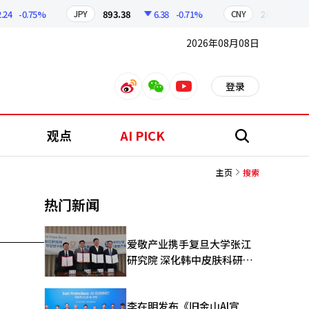
4
-0.75%
893.38
6.38
-0.71%
209.17
1.
JPY
CNY
2026年08月08日
登录
weibo
weixin
youtube
观点
AI PICK
搜
索
主页
搜索
热门新闻
爱敬产业携手复旦大学张江
研究院 深化韩中皮肤科研合
作
李在明发布《旧金山AI宣