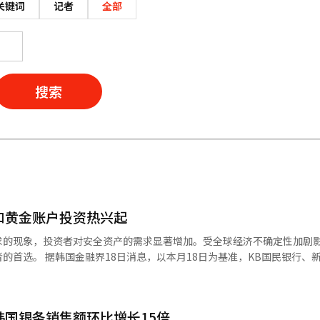
关键词
记者
全部
搜索
和黄金账户投资热兴起
求的现象，投资者对安全资产的需求显著增加。受全球经济不确定性加剧
，KB国民银行、新韩银行、
五大商业银行的美元存款余额达676.5207亿美元，创下自2023年1月
7.9719亿美元）增长了6%，较上月底（635.2915亿美元）增长了6.
日之前维持在630亿至640亿美元之间，而在14日突然激增至670亿美
韩国银条销售额环比增长15倍