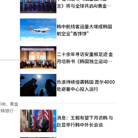
言》将与全球共启AI黄金时
代
韩中航线客运量大增成韩国
航空业"香饽饽"
二十余年寻访安重根足迹 金
月培新书《韩国独立运动圣
地：向旅顺口追问历史》出
版
热浪持续侵袭韩国 首尔4000
处避暑中心投入运行
影响，黄金
以来的两年
消息：王毅有望下月访韩 与
5%。值得
赵显举行韩中外长会谈
元以上，引