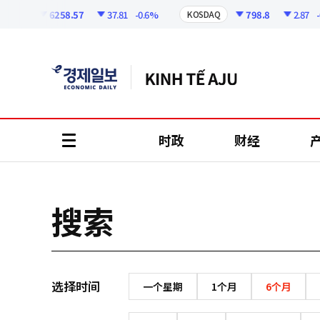
코
인
6258.57
37.81
-0.6%
798.8
2.87
-0.
SPI
KOSDAQ
정
보
时政
财经
all
menu
搜索
选择时间
一个星期
1个月
6个月