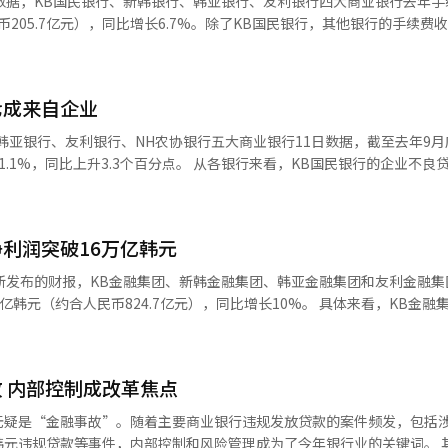
数据，KB国民银行、新韩银行、韩亚银行、友利银行四大商业银行去年手
动黄金需求增长的关键因素之一，尽管美联储目前尚未降息，但市场对经济增速
争夺中占据优势，宣布了公开收购自有股票的策略，并回购了发行股票的9
民币205.7亿元），同比增长6.7%。除了KB国民银行，其他银行的手续费
贸易政策前景难测，俄乌战争和中东冲突仍在持续，黄金作为避险资产的
25万亿韩元。三星电子此前宣布了总规模10万亿韩元的股票回购计划。 其他回购
价格突破每盎司3000美元只是时间问题，或飙至3250至4000美元之间。
融集团（8624亿韩元）、KB金融集团（8200亿韩元）、新韩金融集团（7
的股权链接证券（ELS）产品销售。去年，多家银行向韩国散户投资者
示，过去一年间，黄金价格上涨了44%，在12种主要资产中收益率居首
起亚（5000亿韩元）、赛尔群（4396亿韩元）、NAVER（4051亿韩元
虚假陈述，导致投资者蒙受巨大损失。事件发生后，大部分银行停止了销售E
货，开始出
七成来自企业
元，
人素有在婴儿诞生百日、周岁生日时赠送金戒指或其他纯金礼物的传统，通
韩元）、SK创新（7936亿韩元）、浦项制铁（7545亿韩元）、NAVER（6
亿韩元减至1750亿韩元，减少3.6%；韩亚银行从2110亿韩元减至2040亿
攀的金价也悄然改变了韩国人的黄金消费模式。以本月12日数据为准，一钱2
韩亚银行、友利银行、NH农协银行五大商业银行11日数据，截至去年9月
元）、MERITZ金融集团（6401亿韩元）、KB金融集团（6200亿韩元）等企业。 【图片提
费、附加税等，一枚金戒指至少需要60多万韩元，经济不景气的当下，即使
百分点。 从各银行来看，KB国民银行的企业不良贷款余额为
费收入。去年，四大银行的代销保险业务手续费收入达到3670亿韩元，
目光转向“缩水”的半钱戒指或1克金戒指。 网上论坛中，寻找重量较
.2亿元），同比增长73.6%；NH农协银行为1.0296万亿韩元，同比增长53
不穷。不少网友分享购买1克戒指的信息。在Naver购物、KakaoTal
韩元和6105亿韩元，同比分别增长17.5%和26.5%。然而，新韩银行的
%；韩亚银行从610亿韩元增至670亿韩元，增长10.2%；友利银行也从74
指或1克的金汤匙被推荐为热门商品。还有不少人干脆选择现金或其他实用
银行的企业贷款占比为
利润突破16万亿韩元
迎的周岁礼物。 仁荷大学消费者专业教授李恩熙（音）表示，
银行为74.2%，同比上升7.2个百分点；NH农协银行为69.4%，同比上升
银行也积极推动保险业务，以弥补信托手续费收入的下降。” 韩国四大商业银
象征意义，在经济下行局面下，与其执着于昂贵的纯金礼物，不如选择日
贷款占比分别为64.9%和64.7%，同比分别下降22.4个百分点和0.0
新发布的财报，KB金融集团、新韩金融集团、韩亚金融集团和友利金融集
用的物品，消费正在变得更加多元化。 首尔钟路的一家金店中销售的金戒指。【图片提供 韩联社】
合人民币824.7亿元），同比增长10%。 具体来看，KB金融集团去年净
，企业贷款规模大幅增长的同时，延期还
增长10.5%，稳居首位。值得一提的是，KB金融集团成为韩国国内首家净利
个体工商户等企业的实际利息负担也在持续加重。韩国银行（央行）自20
新韩金融集团去年净利润为4.5175
基准利率，使得基准利率在一年半多的时间里维持在3.5%的高位。 然而，有观
新高；韩亚金融集团为3.7388万亿韩元，同比增长9.3%；友利金融集团为
仍难以有效清收。美国总统特朗普对加拿大、墨西哥、中国等主要国家加
 内部控制成改革焦点
朗普宣布将对所有钢铁和铝产品征收25%的关税。这一举措可能进一步加
集团旗下主要银行的利息收入为34.36万亿韩元，同比增长2%。从各银
无疑是“金融事故”。随着主要商业银行违规发放贷款的案件频发，包括
0.224万亿韩元，其次是新韩银行（8.837万亿韩元）、韩亚银行（7.7
违规贷款等事件，内部控制和风险管理成为了今年银行业的关键词。 其中，友利