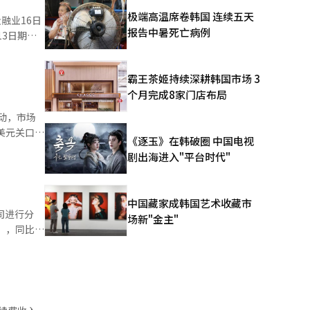
求上升，加
极端高温席卷韩国 连续五天
报告中暑死亡病例
3日期间
银行和NH
。这一现象
受到投资者
霸王茶姬持续深耕韩国市场 3
金的强烈
个月完成8家门店布局
时停止销售
金条。新
美元关口，
，将尽快努
《逐玉》在韩破圈 中国电视
行账户余
应求的现象
剧出海进入"平台时代"
找到其他供
22亿韩元
根据供需
随着全球经
 首尔
间的银条
中国藏家成韩国艺术收藏市
数据为准，
司进行分
场新"金主"
过2万个账
元），同比增
热是黄金投
年2月13
大幅下跌，
6家增至
 of