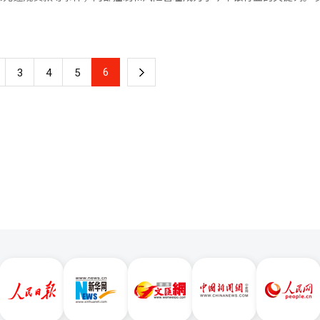
央行降息面临较大压力，企业不良贷款增加的局面短期内难以改善。” 韩国四大商业银行【图片提供
41.876万
行的情况尤为引人注目。与其他银行相比，三家银行的违规贷款额更大，
息收入也有所增长，从前一年的10.495万亿韩元增至去年的10.94万亿韩
三家银行的违规贷款总额达到3875亿韩元（约合人民币19.5亿元），案
入实现了亮眼的业绩，但银行持续关闭线下网点。这引发了社会对老年客
款规模最大，达到2334亿韩元（101件）。KB国民银行（892亿韩元、2
据显示，四大商业银行去年的总营业网点数量为2779个，同比减少48个
次事件暴露了银行业治理结构落后和
月10日，网点数量进一步缩减至2726个，今年以来已减少53个。 韩国四大商业银行【图片提供 韩联社】
6
下
3
4
5
制问题。金融监督院计划制定有效的内部控制实施方案，完善监管系统，
发社会关注 银行内部控制受质疑 2022
一
界的挪用案件，涉案金额高达700亿韩元。该行企业改善部职员A某在201
挪用公司资金，累计金额达697.3亿韩元。据悉，A某通过多次从银行账户中
页
再以盗用公章，伪造文件的方式骗取友利银行作为代表债权团管理的大宇
泛的社会关注，也使得银行的内部控制问题成为焦点。 尽管韩国银行业在此
似的金融事故仍然不断发生。2024年，友利金融集团又发生了前会长孙
注。孙泰升被指控为其亲属提供违规贷款，涉及金额达730亿韩元，其中5
司提供23次违规贷款。这一事件凸显了银行内部控制和组织文化的严重缺陷
的声誉，也提醒韩国民众，银行的内部控制对于防止类似金融事故至关重
取了更多措施。 位于首尔中区的友利银行总部【图片提供 友
会长们纷纷发表了新年致辞。今年的致辞中，“内部控制”成为共同的关
定，展现坚实的信任感，以消除客户和市场的不安。”新韩金融集团会长
、评估和监控体系，建立有效的内部控制，并将其作为核心竞争力。此外