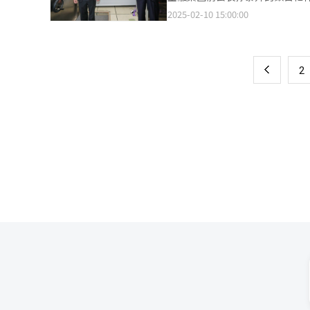
元）和友利银行（7.566万亿韩元）。 得益于银行部门的强劲表现，四大金融集团去年的利息收入总额达到
银行、NH农协银行和KB国民银
2025-02-10 15:00:00
页
亿韩元，同比增长3%。此外，非利
高。根据韩国金融监督院的数据，
管金融集团通过扩大银行利息收
482件。其中，友利银行的违规贷
一
势群体不便的广泛关注和批评。数
NH农协银行（649亿韩元、90件）紧随其后。 金融监督院院长李卜铉表示，此
上
2
大规模金融事故等严重的内部控
的薄弱环节进行重新检查，确保改进措施落实到位。 ▲友利银行金融事故引
年，友利银行发生了一起震惊金融
2020年6月的8年间，共计8次
并将其用于个人投资。此后，他
工厂的转让定金。这起案件不仅引发了广
次事件后宣布加强内部控制，但类
亿韩元的违规贷款再次引发广泛关
元是孙泰升涉嫌为其妻舅经营的公
次事件不仅损害了友利金融集团
金融机构也在加强内部控制和提高员工道德意识方面采
利银行】 ▲四大金融集团新年致辞聚焦“内部控制” 2025年伊始，KB金融集团、新韩金融集团、韩亚金融集团、友
利金融集团韩国四大金融集团的
出金融业对稳健经营的重视。 KB金融集团会长梁琮熙在新年致辞中表示：“今年预计将成为更加难以预测的一年。
在这种情况下，我们必须保持稳
示，新年将全面审视管理、监督