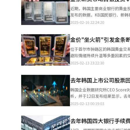
收益，而是进一步买入美元和黄
近期，韩国主要商业银行的黄金投资产品
上17日（当地时间）美国总统日假
发布的数据，KB国民银行、新韩
【图片提供 韩联社】 除了美元存款，韩国商业银行的黄金账户余额也大幅增加。以本月14日为基准，KB国民银行、
的金条销售额达406.0345亿韩元（约合
2025-02-16 22:24:20
新韩银行、友利银行三家银行的黄
售额在本月3日仅为20亿韩元左
农协银行不提供黄金账户服务。
与国际金价因美国总统特朗普宣布对加
青睐。数据显示，三家银行的黄金
金价"坐火箭"引发金条
造币公社于本月11日向各大银
需求。 近期，由于黄金供不应求的现象，投资者开始将目光转向其他替代投资产品。黄金作为传统避险资产，在全球
金条，将尽快努力恢复销售。”
位于首尔市钟路区的韩国黄金交易所内，员工正
经济不确定性加剧的背景下，需求大幅增
韩、NH农业银行等虽仍在正常销售金
避险情绪持续升温等多重因素的交
11日向各大银行发送公文，要
求的同时，其他黄金投资产品也受
韩国造币公社近日决定全面停止销售金条。 本月11日，韩国造币公社向各大银行发送
2025-02-13 23:22:30
力恢复销售。”除了造币公社外
额达8969亿韩元，创历史新高。韩亚银行和N
文中称：“由于黄金原材料供应
使得黄金价格居高不下，部分投资者转而
金的投资产品，三家银行的黄金账
应渠道的银行也最早从12日起停
不应求的现象不仅推高了黄金价
增至上月底的8353亿韩元，增长了6.8%，而本月
去年韩国上市公司股票回
情况，配送时间将延迟一至两周。 国际现货黄金价格持续走高，本月11日创下每盎司2942.7美元的盘中历史新
济不确定性持续，投资者对安全资
受到越来越多投资者的关注。因此
这也是国际现货黄金价格今年初以
钟路区韩国黄金珠宝交易所展示的
韩国企业数据研究所CEO Sco
销售额达5.2889亿韩元，环比增长了15倍。 黄金购买热潮导致金条断货，部分投资
国民、新韩、友利银行销售的黄金
析，并于12日发布结果显示，去年
市面上白银供应紧张，韩国黄金
户。 据韩国交易所消息，以本月11日数据为准，100克的金条每克金价为15.623万韩元（约合人民币786元），创下
长72.8%。 与此同时，上市公司用于股票注销的规模也大幅增加。去年，上市公司用于注销自有股票的金额达到
2025-02-13 00:19:03
资受阻后出现的替代需求，需要注意切勿在过热氛围下跟风
自2014年3月黄金市场挂牌开
12.1399万亿韩元，较2023
展示银条。【图片提供 韩联社】
日的8.6万韩元相比，一年间近乎翻了一番。 每日黄金交易金额也连日刷新最高纪录，
上市公司通过回购和注销自有股票来稳定市场信心。 此外，发布回购及
1000亿韩元，6日和11日先后达到1113亿韩元和1019
去年韩国四大银行手续费
体来看，去年进行股票回购的上市
产，从而应对特朗普政府一系列贸易
137家，增幅达42.7%。 在上市公司中，去年股票回购金额最高的企业是高丽亚铅，回购规模达2.1249万亿韩元。高