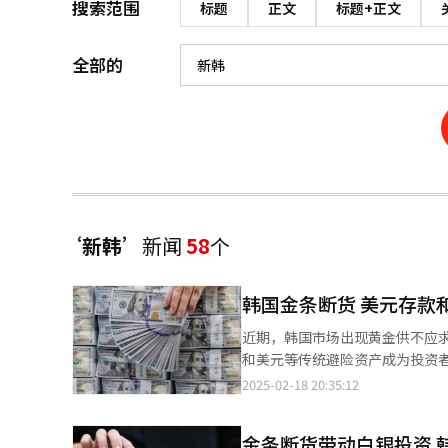
搜索范围
标题
正文
标题+正文
全部的
‘新韩’
新闻
58
个
韩国金条断货 美元存款
近期，韩国市场出现黄金供不应
和美元等传统避险资产成为投资者的首选。 据韩国金融界18日消息，以本月18日为基准
韩亚银行、友利银行、NH农协银行
2025-02-18 20:35:12
新高。美元存款余额较去年年底（63
注意的是，美元存款余额在本月13
金条断货带动白银投资 
发市场广泛关注。 分析指出，尽管韩元兑美元汇率处于金融危机后的高位，许多投资者并未选择卖出美元以获取差价