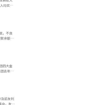
续费收入
放缓的预期
.85%。
收入均实现
“含金
 美国
000亿韩
不当销售
。远超美股
）以及韩亚金
LS产
常以一钱
866亿韩
韩元，减少
4K黄金的
底，不良
供 Gettyimagesbank】
是直系亲属
同比大幅增
.1%；友
k礼物等平
企业不良贷
0亿韩元增
性较强的礼
2.1个百分
常生活中实
8个百分
团四大金
润突破5万
22年4月
3.086万
征关税，特
剧经济不确
行来看，
涉及前友利
38万亿韩