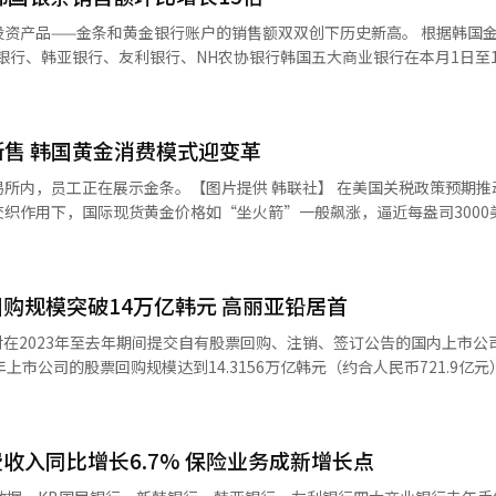
金，显示出对安全资产的强烈偏好。银行相关人士表示，近期安全资产需
——金条和黄金银行账户的销售额双双创下历史新高。 根据韩国金融业16日
期临近，市场出现大量美元买盘，推动了美元存款余额的快速增长。 美元货币
银行、韩亚银行、友利银行、NH农协银行韩国五大商业银行在本月1日至1
人民币2亿元），同比增长20倍，创下历史新高。 五大商业银行的日均金条销
金账户余额达9019亿韩元（约合人民币45.3亿元），创历史新高。韩亚
右，但到5日已接近40亿韩元，7日更是突破50亿韩元，呈现快速增长趋势
黄金账户是一种通过银行账户买卖黄金的投资产品，因其便捷性和安全性
拿大、墨西哥等国家加征关税而大幅上涨的时间点相吻合。 在此情况下，韩国
账户余额较去年年底增长15.3%，较上月底增长8%，反映出投资者对黄
断售 韩国黄金消费模式迎变革
行发送公文，要求暂停销售金条。公文中称：“由于黄金原材料供应问题暂
除了造币公社外，未能找到其他供应渠道的银行也最早从12日起停止销售
在展示金条。【图片提供 韩联社】 在美国关税政策预期推动，市场
加，导致市场上金条和黄金相关投资产品的供应紧张。 韩国造币公社于本月
条，但预计短期内将根据供需情况，配送时间将延迟一至两周。 在金条供不应
织作用下，国际现货黄金价格如“坐火箭”一般飙涨，逼近每盎司3000
求暂停销售金条。公文中称：“由于黄金原材料供应问题暂时停止销售金条
到了关注。截至本月13日，KB国民银行、新韩银行和友利银行的黄金银
公文，要求暂停销售金条。公
，未能找到其他供应渠道的银行也从本月12日起停止销售金条。这种供不
H农协银行不提供黄金账户服务。 黄金账户是一种通过银行账户买卖黄
问题暂时停止销售金条，将尽快努力恢复销售。”除了造币公社外，未能
选择美元存款、黄金账户等其他替代产品进行投资。 专家分析认为，黄金供
户余额首次接近9000亿韩元。三家银行的黄金账户余额从去年年底的78
止销售金条。新韩、NH农业银行等虽仍在正常销售金条，但预计短期内将
格，也促使投资者分散投资风险，转向其他具有保值功能的资产。未来，
截至13日又增长了7.4%。 值得注意的是，随着黄金热销，白银也
购规模突破14万亿韩元 高丽亚铅居首
高，
产的需求预计将进一步增加，其他替代投资产品的市场热度也可能继续上升。
，KB国民银行、新韩银行、友利银行和NH农协银行在本月1日至13日期
来第8次刷新历史高位，推动黄金投资需求呈爆发式增长。以本月10日
金条【图片提供 韩联社】
re对在2023年至去年期间提交自有股票回购、注销、签订公告的国内上市公
者随即转向购买白银，这也导致
银行账户达27.7551万个，创历史最高纪录，自去年2月后一年内新增超
上市公司的股票回购规模达到14.3156万亿韩元（约合人民币721.9亿
交易所14日已经中断银条供应。市场分析认为，目前韩国出现的白银投资
投资。 位于首尔市钟路区的韩国黄金交易所内，员工正在
业以来的历史最高纪录。按目前涨势，每克金价超过16万韩元指日可待。与去
年的4.7429万亿韩元增长了156%。分析认为，这一增长主要是为了防止股价
本月5日黄金交易金额首次突破
注销相关公告的上市公司数量也显著增加。具
亿韩元。 路透社报道分析，投资者持续买入黄金作为避险资
收入同比增长6.7% 保险业务成新增长点
公司共有464家，同比增长23.4%。同期，注销自有股票的上市公司从9
关税政策可能引发的通货膨胀。投资者的“错失恐惧症”（FOMO，Fear