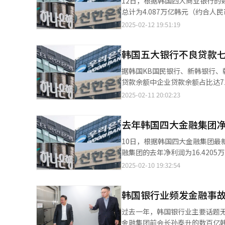
12日，根据韩国四大商业银行的
Missing Out）也称为推
丽亚铅为了在与永丰集团的经营权
总计为4.087万亿韩元（约合人
令未来降息可能性增大，特朗普
其次是三星电子，回购规模为1.99
增长。 在信托业务方面，去年四大商业银行的手续费收入为7310亿韩元，同比下降6.9%。据悉，信托手续费收入主
2025-02-12 19:51:19
量”还在进一步上升，各方预测，黄金
规模较大的企业还包括MERITZ金
要来源于与恒生中国企业指数挂钩
投资机构贝莱德集团提供的数据显
元）、KT&G（5467亿韩元）、
ELS产品，并在销售过程中存在
标准普尔500指数的涨幅（21%）。 随着金价飙涨和需求增加，预计金价将步步攀升的消费者开始出手囤
融集团（3969亿韩元）等。 在股票注销方面，去年注销金额最高的上市公司是三星物产，注销规模达1.0289万亿韩
韩国五大银行不良贷款
品，信托手续费收入也随之下降。 从各银行的数据来看，KB国民银行的信托手续费从2410亿韩元减至1830亿韩
现一“金”难求的现象。 韩国
元。其后依次为KT&G（8617亿
减少24.1%；新韩银行从1820
（3.75克）为单位，但高不可
据韩国KB国民银行、新韩银行、
3.3%。 不过，四大银行通过销售保险产品填补了ELS业务收入下滑带来的空白。据了解，商业银行与保险机构合作
价格为59.6万韩元，加上加工
贷款余额中企业贷款余额占比达71.1%，同比上升3.3个
代销保险产品，从而获得更多手续
也很难爽快地打开钱包，不少消费者开始将
1.1766万亿韩元（约合人民币59
2025-02-11 20:02:23
长35%。 具体来看，KB国民银行的保险业务手续费从1020亿韩元增至1440亿韩元，增长41.2%；新韩银行从350亿
轻、性价比较高的黄金产品帖子层出
利银行和韩亚银行分别为5330亿
韩元增至670亿韩元，增长91.7
台搜索“周岁戒指”，0.5克戒
款余额为6216亿韩元，同比减少0.5%。 从企业贷款在不良贷款中的占比来看，KB国民
至890亿韩元，增长20.3%。 业内人士表示：“去年ELS事件发生后，客户的偏好转向了定期存款或保险产品等更为
去年韩国四大金融集团净
物来替代黄金，百货商店代金券、儿童推车等成为受欢
80%，同比上升11个百分点；友利
稳健的投资产品。在这种情况下，多家
年轻人更重视礼物的实用性而非
点。然而，韩亚银行和新韩银行的企业
10日，根据韩国四大金融集团最
行【图片提供 韩联社】
点。 这一现象的主要原因是去年企业不良贷款规模急剧扩大。过去一年，银行新增不良贷款余额为1.2402万亿韩元，
融集团的去年净利润为16.4205万亿韩元（约
其中82.6%（1.0252万亿韩元）来自企业贷款。 分析指出，在高利率环境下
利润为5.0782万亿韩元，同比
2025-02-10 19:32:54
款等不良贷款的风险也随之增加，
亿韩元的金融集团，成功跻身“5万亿俱乐部”。 其他三大金融集团也表现良好，
至去年1月，历史上首次连续七次上调
万亿韩元，同比增长3.4%，创历史
点认为，今年企业不良贷款规模
韩国银行业频发金融事故
亿韩元，同比增长23.1%。 业界分析认为，四大金融集团业绩增长的主要原因是贷款利率维持在高点，带动银行业利
别是本月10日（当地时间），特
息收入大幅增加。去年，四大金融
过去一年，韩国银行业主要话题
定性。 业内人士表示：“受美国新政府政策的影响，汇率上升或进口物价上涨的幅度可能超出预期。在这种背景下，
KB国民银行的利息收入最高，达到1
金融集团前会长孙泰升的数百亿韩元