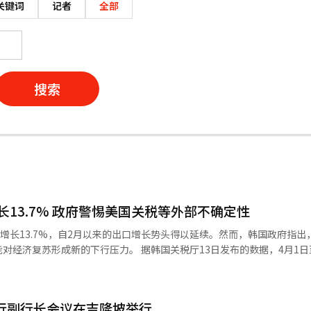
关键词
记者
全部
搜索
13.7% 政府警惕美国关税等外部不确定性
比增长13.7%，自2月以来的出口增长势头得以延续。然而，韩国政府指出
力。 据韩国关税厅13日发布的数据，4月1日至10日，
增加13.7%。期间有效工作日为8.5天，较去年同期多一天。考虑到这一
用车增长11.9%，
设备出口分别下降3.9%和14.1%。 按出口对象国家划分，对中国出
央行副行长会议在吉隆坡举行
对越南和日本分别增长14.3%和0.7%，而对美国的出口则略减0.6%。 同期，韩国