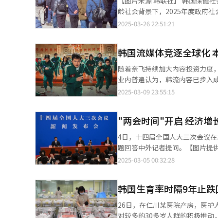
【图片来源 韩联社】 韩国保健社会研究院26日发布的《2025年高龄政策预算分析》报告显示，在韩国正式步入超高
师团，并引进了M47中型坦克等新
投入总统竞选。党内非主流派系
龄社会背景下，2025年度政府社
万名军人参与越南战争，不仅提升了韩军的实
中，大邱市长洪准杓、首尔市长
5744亿元），占社会福利总预算229.1万亿韩元的50.6%。 数
2025-03-26 22:51:21
大力发展国防产业，逐步增强了自主
向也备受关注。 在当前复杂形势下，两党的竞选策略均将重点瞄准中间选民。美国特朗普政府推行的对等关税政策导
长态势。社会福利总预算从2018年
实现了M16步枪的国产化许可生
致贸易环境急剧变化，资本市场
倍。老年预算比重从2018至2022
研发并投入使用虎头雕级巡逻艇。
与经济民生息息相关的议题将成
韩国流媒体竞逐全球化 
比首次突破50%大关。 预算结构分析显示，以今年为基准，在115.8万亿韩元老年预算中，国民年金等公共年金支出
21世纪后，韩国在无人机、坦克
的选民比例稳定维持在30%左右，中间选民将成为
占比达76.3%（88.3万亿韩元）
得了显著进展。 韩国之所以能够迅速崛起为军事强国，得益于丰富的实战经验、强大的战斗力和战略思维。为了确保
随着奈飞持续加大内容投资力度
略。共同民主党计划以“国家重
韩元）。值得注意的是，国民年金在
国家安全，韩国持续投入研发和创
业内普遍认为，韩流内容已步入成熟
济复苏与可持续增长”为关键词
（34.9%→30.4%）和军人年金（6.7%→5%）
龙”之一的韩国，经济实现了爆
宣布，今年将把内容投资预算提升
2025-03-09 23:55:15
出一系列切实可行的经济振兴计
年就业支持力度，相关预算从600
外，韩国通过加强韩美同盟及与
飞首席财务官斯宾塞·纽曼表示
火力批判主要竞选对手的同时，
也呈现持续增长态势其老年预算占社会
位。 在评估全球军事实力时，全球火力指数（GFP）被广泛引用作为重要参考依据。GFP通过对武装规模、技术装
的联网家庭订阅奈飞，仅占其潜在市场的6%，未来增长
但若无法有效争取中间选民的支持，优势地位恐将难维持。 弹劾
韩元中）的34.5%。 保健社会研究院副研究委员宋昌吉（音）在报告中表示：“随着人口高龄化程度持续加深，预计
"两会时间"开启 经济
备、资金支持、现代技术水平、
3.016亿。斯宾塞·纽曼特别
追加预算案的协商进展。目前两
老年预算的增长趋势将长期持续
的数值越接近0，表明该国的军事力量越
飞计划在2023年至2026年间
民币499.1亿元）规模的补充
4日，十四届全国人大三次会议
政运营效率提升方案。"报告特
看，韩国的军事实力在过去十年中呈
增至11.5亿美元。 面对奈飞的强势扩张，韩国本土流媒体平台TVING和Wavve正加速资源整合，试图突破国内市场饱
的大规模预算案，重点推进包括消费券计划在内的一
题回答中外记者提问。【图片提供 新华社】 4日，中国正式进入“两会时间”（中国全
均衡现象。
年至2023年期间，韩国稳定保持
和瓶颈，并积极拓展海外市场。TVI
重创的民生经济。而国民力量党
治协商会议），当天下午3时（
2025-03-05 00:32:28
0.0744的指数位居榜首，俄罗斯（
在包括美国和欧洲在内的78个国家（地区）运营平台。 其中，Wavve A
划，预算协商可能陷入僵局。有
的政治议程之一，本次两会在全
国（0.1785）、法国（0.187
韩流粉丝，自2017年以来已覆盖
稳住国内经济、应对外部挑战，成为两会的核心看点。 可类比为韩国
GFP评估的145个国家中，不丹（
国市场实现盈利。 业界分析认为，韩国流媒体要在全球竞争格局中占据优势，必须打造差异化的韩国文化内容、构建
韩国生育率时隔9年止跌
四届三次会议，会议将听取两会
对较弱。 朝鲜的GFP排名从去年的第36位上升2个名次，GFP高度评价了朝鲜陆军坦克、自行火炮、多管火箭炮系
稳定的供应链，并提升本地化能
济增长率、国防预算、物价等目标值，以及
26日，在仁川某医院产房，医护人员正在照顾新生
统，还对空军战斗机、海军巡逻
娱乐（CJ ENM）和主要电视台
的GDP增长目标，各界预测今年
对较多的30多岁人群的积极推动
量获得了国际认可。具体而言，朝鲜