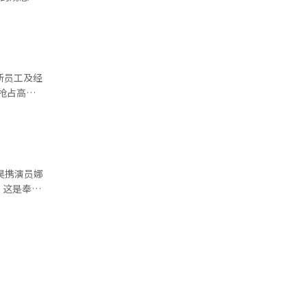
国际市场的
去年持平
。有人指
余艘潜艇
 K-
能真正与全球
和促进民
增加
武器装备方
加积极的财
隔9年转为增
270门自
否会“加
率
第6位）。
新员工及经
抢占高端
娄勤俭在
主要归因于
指出：“如
，坚持开放
30多岁女
。”然而，
业已从最
eek这类
尤其是在未
.9%，是
域专业知识
施，从3月
1995年
量上具有显
俊昊携演员娜
供不应求的
应对中美贸
。这是奉俊
5年间出生
化和多样化
性人口将逐
了深远影
聘方面的挑
号
饰）在地球
急戒严事态
）落后于中
门，以确保
第三），同
》是一部科
而，自紧急
，韩国的全
定让影片更
在记者会上
文数量与影