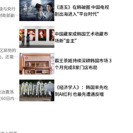
。但天然气
《逐玉》在韩破圈 中国电视
级与央行
口均有不同
剧出海进入"平台时代"
及东盟与中
国企
下月
投资等内需
中国藏家成韩国艺术收藏市
就金融合作
车和半导体
场新"金主"
下行风险。
微企业、激
型，以应对
础，还需要
霸王茶姬持续深耕韩国市场 3
个月完成8家门店布局
要的补充预
，韩国是否
缴资本机制
五。然而，
《经济学人》：韩国率先吃
到AI红利 也最先遭遇反噬
视为军事强
60日内举
。此外，韩
速隐形战斗
60日内举
政党已全面
初期，韩国
虑到法定选
10个预备