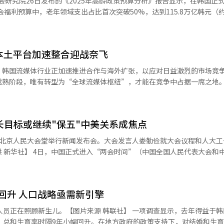
型武器，为现代军事体系的建立奠定了基础。1964年至1972年间，韩国
的前议员金斗官、前庆尚南道知事金庆洙等人也表明了参选意向。在国民
会福利预算中，老年领域支出占比首次突破50%，达到115.8万亿韩元（
战经验，也为武器现代化提供了契机。 自20世纪70年代起，韩国通过
吴世勋、前代表韩东勋、安哲秀等均可能加入战局，雇佣劳动部长官金文
据显示，自2018年以来，韩国社会福利预算呈现显著增
国防能力。1970年8月，韩国成立了国防科学研究所（ADD），并于19
的133.8万亿韩元增加1.7倍，同期,老年领域预算从2018年的58.8万亿
产。70年代中期，韩国开始授权生产美国研发的武器和弹药，并于1979年
持续动荡，韩元汇率波动加剧，加之近期庆尚南道森林火灾等突发公共危
年的42%至43%，持续攀升至2023年的45.9%、2024年进一步增至47.
90年代，韩国引进了先进的武器系统，并成功开发K1坦克等大型军事装
为选举核心焦点。多家民调机构发布的数据显示，目前政治立场中立或尚
本土平台加速整合迎战奈飞
、炮兵、步兵战斗车辆以及F-35A隐形战斗机等领域的自主研发和大规模
决定选举走向的关键。 为此，两大政党加速调整各自的竞选策
，"老年生活稳定"项目占21.5%（24.9万亿韩元），"老年医疗保障"占2.6
，韩国流媒体行业正加速推进合作与海外扩张，以应对日益激烈的市场竞
建”作为核心竞选主张，重点抨击现政府实施戒严令导致的经济衰退，并
整体年金体系中的占比从44.3%提升至54.8%，而公务员年金
新尖端武器，不断提升军事力量。在20世纪60年代末至90年代被称为“
阶段，唯有转型为“全球流媒体枢纽”，才能在竞争中占据一席之地。 奈飞近
的政策框架，包括系统的贸易压力应对方案等具体施政纲领。共同民主党
占比则呈现下降趋势。 在老年生活稳定项目方面，政府大幅增加了老
发式增长，同时通过持续增加国防投资，确保了先进武器系统的引进和自
至180亿美元，较去年增长约11%，凸显其持续推进“增长模式”的战
划，以争取中间选民的支持。国民力量党则采取“反李在明”的差异化战
0亿韩元激增至2.2万亿韩元，占比从6.4%提升至8.8%。地方自治团体
美国的军事合作，并学习了先进的军事技术和战略思想，进一步巩固了军
，公司作为全球娱乐企业仍处于发展初期，内容支出尚未触及峰值。目前全
着力凸显本党的政策特色与执政优势。据调查，虽然李在明在初期民调中
福利预算比重从2018年（93.5万亿韩元中）的31.2%上升至2024年
空间广阔。 截至去年年底，奈飞全球订阅用户总数预计约为
案通过后的立法议程同样引发广泛关注，特别是关于
增长目标或继续"保五"中美关系成焦点
军事预算等60项综合指标进行全面评估，对各国的军事实力进行排名。全
提及，《鱿鱼游戏》等全球爆款剧集的出现，进一步证明了韩国内容的国际吸
党在预算规模等关键问题上存在显著分歧。国民力量党主张编制10万亿韩
。为确保财政可持续性，需要在扩大老年人就业等社会参与项目的同时，
强。但GFP的评估范围并不包括核武器等非对称战斗力。 从GFP的排名来
向韩国内容投资25亿美元，若整体预算提升至180亿美元，韩国市场的年均
预算，其中包含3万亿韩元用于山火灾后重建工作。而共同民主党则坚持要求3
在北京人民大会堂举行新闻发布会。大会发言人娄勤俭就大会议程和人大工
别强调，不同地区因财政自主度和老龄化率差异，在老年福利供给能力上存
稳步上升趋势。2013年，韩国GFP位列全球第9位；2014年上升至第7位
系列消费刺激措施。 民主党表示，当前最紧迫的任务是修复遭受
国人民代表大会和中国人民政
在第6位；而2024年，韩国的排名进一步提升至第5位。根据最新GFP数
NG计划进军亚洲和美洲市场，而Wavve则通过其美国子公司Wavve Amer
则重申，必须遵循协商一致的原则，并暗示若对方坚持包含争议条款的消
北京时间），全国政协十四届三次会议在北京人民大会堂开幕。作为中国年
0.0788）、中国（0.0788）、印度（0.1184）和韩国（0.1656）等紧
mericas推出的KOCOWA平台专注于服务全球
担忧称，在选战日趋白热化的背景下，关系国计民生的重大议案恐将被迫
球地缘政治和经济环境不确定性加剧、中美贸易争端再升级的背景下举行
8）和日本（0.1839）分别位列第6至8位，而朝鲜则以0.6016的指数排名第3
美国、英国、西班牙等73个国家（地区），订阅用户突破100万，并于20
国会的全国人民代表大会将于5日上午召开第十
6.3934）、贝宁（4.3156）和中非共和国（4.2347）的指数位列末尾
回升 人口战略亟需新引擎
的重头戏——由国务院总理李强所做的政府工作报告。工作报告中将提出中
力，包括技术优化、用户体验升级及营销策略调整等。专家建议，通过深
政府重点发展战略和集中支持的产业领域等。 最受关注的无疑是中国今年
儿。【图片来源 韩联社】 一项调查显示，去年得益于韩国人口相
艇、潜水艇、自由舰数量也给予了高分。从整体上看，相较于武器性能，
等核心内容资源，以及SK电讯等通信基础设施，可进一步提升海外市场竞争力
仍将保持在5%左右。中国在去年下半年接连出台一系列刺激经济政策，
，总和生育率时隔9年小幅回升。在地方政府的政策支持下，对结婚和生
拥有4300余辆坦克、2600余辆装甲车、8800门野战炮、5500余门