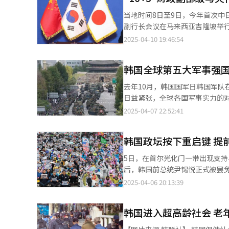
进口总额为197亿美元，同比增长6
当地时间8日至9日，今年首次中
和石油产品进口则分别下降19.
副行长会议在马来西亚吉隆坡举行。 据韩国企划财政部最新消息，本次中日韩会议由韩国、日本、中国的
程度增长，其中自澳大利亚进口同比上升19.9
长及央行副行长出席，“10+3
2025-04-10 19:46:54
月上旬的贸易收支出现11亿美元逆差
日韩宏观经济研究办公室（AMRO
划财政部在11日发布的《最近经
即将举行的“10+3”财政部长
领域的恢复仍显缓慢，就业压力
韩国全球第五大军事强
议题进行讨论。韩国方面由企划财政部国际经济管
等关键产业，令外部风险上升，需高度警惕可能
前区域经济整体保持稳健增长趋
去年10月，韩国国军日韩国军队在街游行。【图片来源 韩
对通商风险的追加预算（补充预
各机构建议，各国应该充分运用
日益紧张，全球各国军事实力的
未来挑战。 崔智英表示，韩国正处在总统弹劾后的政局不确定期，但国家治理依旧保持稳定。她补充称：“在距离新
多元化的武器装备和军种配置，这使得军事实力的增
2025-04-07 22:52:41
任总统选举还有两个月的时间里
报道引发了广泛关注，尤其是关
算编制，全力应对复杂严峻的内外环境。” 在区域金融合作方面，与会代表对提升区域
真的具备全球第五大军事强国的实力呢？ 从经济实力、人口规模、武器装备以及国防产业等综
（CMIM）实效性的相关举措进
韩国政坛按下重启键 提
的军事实力确实位居全球前十。
转变的过程中，CMIM应当继续发挥作为全球金
若将核武器纳入考量范围，朝鲜在军事实力上较韩国更具
5日，在首尔光化门一带出现支持与反对弹
中国、日本等军事超级大国，这
后，韩国前总统尹锡悦正式被罢
国，但在东亚地区，韩国的军事
行大选，韩国政治格局将迎来重大变革。 国务总理兼代总统韩德洙在紧急记者会上表示，政府
2025-04-06 20:13:39
国经济实力位居全球第十，并在
进选举工作，最早将于本月8日确
机以及宙斯盾驱逐舰等先进装备。 然而，回溯至100多年前，韩国的军事力量还微不足道。1882年壬午兵变时期
行选举”的规定，6月3日是最
国甚至缺乏基本的武器装备和军服
韩国进入超高龄社会 老
进入选战筹备工作。各党须于5
军队陷入苦战，后在美国的支持下
举期限，各方共识是必须加快筹备进程。” 在野党共同民主党方面，现任党代表李在明