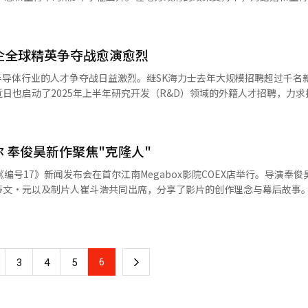
富内容类型，同时优化字幕、配音、本地支付方式及营销渠道，也是拓展
流动性，实现了5%的经济增长目标。尽管今年各省份将增长目标设定为与
在未来两年内，由于30岁女性人口下滑，生育率的增长势头或将遭遇阻滞
海军主战舰艇、250余艘登陆舰、20余艘水雷战舰、40余艘支援舰以及70
，引入外资、设立内容基金及推动联合投资等多元化融资手段同样至关重要。
期
计厅于27日发布的《2024年出生死亡统计》报告显
137万人和6万人，位居全球第6位。 韩国的军事实力在多个领域也表
正勋（音）表示：“韩国流媒体平台必须将韩流热潮转化为‘枢纽化’优势，才
—促进内需，通过科技和产业创新加快构建新质生产力，推进国有企业改革
中生育子女的平均数）从2023年的0.72上升到2024年的0.75，同比
万人，位居全球第9位；预备军人数量高达310万人，位列全球第2位。在
奈飞差距的关键窗口期。” 电视剧《鱿鱼游戏》第二季剧照【图片
的中共中央经济工作会议上确定了将采取增加发行地方政府专项债券等更
韩企全球精英争夺战愈演愈烈
万人，同比增加8300人（3.6%）。合计生育率和新生儿数自2015年以后时
全球第5位）、807架直升机（全球第5位）、236辆坦克（全球第9位）、3
货币宽松政策为基本方向，但未出台具体措施。因此外界关注两会期间是
（OECD）的38个成员国中，仍处于最低水平，不到OECD平均总和生育
球第2位）、13艘驱逐舰和17艘护卫舰（全球第3位）、22艘潜艇（全球
半导体行业的人才争夺战日益激烈。继SK海力士去年大规模招聘超过千名
一个国家的军事实力时，国防预算、国防产业能力以
日也启动了2025年上半年研究开发（R&D）领域的外籍人才招聘，力求
热门议题。在4日举行十四届全国人大三次会议新闻发布会上，大会发言人
0.79。同时，新生儿数量有望增加逾1万人，达约25万人。这一积极变化
重要。兰德公司高级国防研究员布鲁斯·贝内特（Bruce Bennett）
，DeepSeek取得的重大进展代表着一批中国公司在人工智能领域的崛起
5年间出生者步入29岁至33岁的生育黄金期。具体而言，每千名女性人口中，
战争中难以战胜韩国。但如果将核武器纳入考量，其军事排名将显著上升
才招聘工作。这是三星集团自2023年启动该类招聘以来的第四次，参与企
了人工智能技术在全球的普遍应用，为世界贡献了中国智慧。通过DeepS
人。受此影响，35岁以上高龄产妇的比重也时隔37年首次出现下降。 近期，结婚件
tute）也强调：“尽管朝鲜因拥有核武器而自豪，但其整体国家实力仍显脆弱，
的基本要求为申请者须通过韩国语能力考试
特朗普开启第二任期后，美国对华贸易不断施压，就在
2.2422万件，创自2019年以来5年来的最高值。与前一年相比，增加14
 奉俊昊新作聚焦"克隆人"
韩国和朝鲜作为分裂的两个国家，未来存在潜在的武力
至少两年相关工作经验或持有硕士、博士学位。尤其是具备半导体（DS）领
为由对所有中国输美商品进一步加征10%关税，中国也立即采取反制措
高。然而，统计厅国家统计门户网站（KOSIS）发布的数据显示，1991年至
比较尤为重要。2022年韩国国防白皮书显示，韩国军队在常规武器的质
大人才招募力度，以应对行业人力资
商品加征15%的关税。 因此有观测认为，在中美贸易紧张加剧的
编号17》新闻发布会在首尔江南Megabox影院COEX店举行。导演奉
结婚数量的增加也为出生率的提升提供了有力支撑。
映了两国军事战略的差异。 韩国在过去几十年中通过持续的经济增
黄金发展期，高带宽存储器（HMB）市场快速增长，但企业普遍面临人才
的重要议题。在两会期间举行的外交部长记者会上，如何梳理中美关系，
蒂文·元以及制片人崔斗浩共同出席，分享了影片的创作理念与幕后故事
2万件，同比增加14.9%，创自2019年以来的新高。然而，1991年至199
跻身全球军事强国之列。军事实力的提升不仅体现在常规武器系统的现代
业界对人才争夺的紧迫感还源于美国和中国在AI领域
的新作，也是他继《雪国列车》《玉子》之后的第三部英语电影。 导演奉俊昊
6年起则急剧下降至60万人。统计厅人口推算结果显示，2年后，30多岁女
美国的紧密军事合作得到了进一步巩固，为未来国防稳定和国际关系带来
的资源投入，吸引全球顶级科技人才，加剧了韩国本土企业在高端人才招
·鲁法洛、史蒂文·元和制片人崔斗浩出席现场。【图片来源 韩联社】 《编
要成立能够保障支援的人口战
的科幻小说《米奇7号》，讲述了主人公米奇·巴恩斯（罗伯特·帕丁森
。在政局动荡之前，朝野一直就新设人口部门的必要性达成共识。但是紧
。例如，在“高集成化低功耗化”方面，韩国以90.9%（全球排名第三
死亡又重生的“宇宙打工记”。 奉俊昊在发布会上表示，影片的核心
家指出，为了维持生育率的持续增长，必须尽快成立专门的人口战略企划部
“高性能低功耗AI芯片技术”方面，韩国的技术水平为84.1%（全球排名
6
下
3
4
5
影有着显著区别，尤其是在角色塑造上更具深度。他强调，虽然《编号17
前，在政局稳定时期，朝野双方已就新设人口部门的必要性达成共识。然
名第二）。此外，在“功率半导体技术”及“下一代高性能传感技术”领域
人公米奇·巴恩斯并非超级英雄或天才，而是一个普通的年轻人，这种设
一直处于停滞状态。对此，低生育老龄社会委员会副委员长周亨焕（音）
一
，当前几乎无预算可用，因此对于能否继续实施人口政策表示怀疑。
《自然》（Nature）发布的“自然指数”显示，中国连续两年在学术论