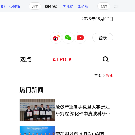
7
-0.49%
894.92
4.84
-0.54%
210.03
0
JPY
CNY
2026年08月07日
登录
weibo
weixin
youtube
观点
AI PICK
搜
索
主页
搜索
热门新闻
爱敬产业携手复旦大学张江
研究院 深化韩中皮肤科研合
作
李在明发布《旧金山AI宣