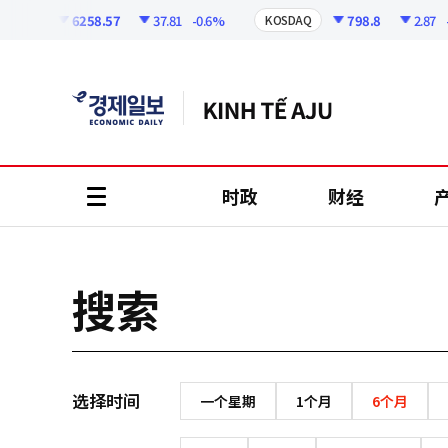
코
인
6258.57
37.81
-0.6%
798.8
2.87
-0
OSPI
KOSDAQ
정
보
时政
财经
all
menu
搜索
选择时间
一个星期
1个月
6个月