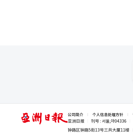
她表示这是一个非常自由且真实
响力方面超越美国，位居全球第一。 在人才培养方面，中国同样取得显著成就。据美国芝加哥大学智库的《
度评价，将他比作“父母”，认为他
才追踪》报告，在全球排名前20%
鲁法洛回答记者提问。【图片来源 韩联社】 马克·鲁法洛饰演反派政客Hieronymous M
而同期美国则从20%下降至18%。相比之下，
确定自己是否适合这个角色，但
成长为“AI人才摇篮”，与政府
非常细心且细腻，不仅支持演员
人才培养和引进方面投入了巨额资金，构建了全球领
导演的亲切与专业。 演员史蒂文·元回答记者提问。【图片来源 韩联社】 史蒂文·元饰演米奇的朋友Berto。他表
度不足”的问题正在加剧人才短缺
示这是一个不太讨喜的角色，但
研发的关注度不够，导致人才培养
议，但从导演的整体蓝图来看，
计，韩国政府2025年AI相关预算
演员极大的支持，这种合作方式让他受益匪浅。 制片人崔斗浩在发布会上表示，
0.27%。文松天指出：“政府
管《编号17》的制作规模比以
能力在
可能会减少，但预算的多少并不会影响电影的质量。 发布会最后，主创
信，《编号17》不仅是一部科
探讨，影片将带给观众独特的情感体验与内心慰藉。 《编号17》将于2月
同步上映。 电影《编号1
亚
公司简介
个人信息处理方针
洲
亚洲日报
刊号 : 서울,아04336
|
|
日
报
钟路区钟路5街13号三共大厦11楼