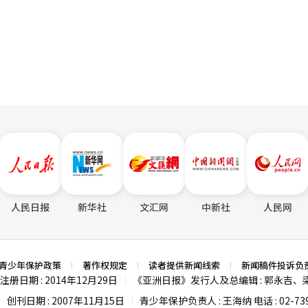
的角色，能够毫无保留地展现自己的情感。对于导演奉俊昊，娜奥米·阿
页
全球AI人
在剧情进展上提供了明确的方向，同时也给予演员极大的表演空间。 演员马克·
的顶级AI研究人员中，中国籍学者的占比从2019年的29%跃升至2022年
arshall。他坦言，最初他不
韩国的占比始终维持在2%左右。 专家指出，中国之所以能在短时间内
随着拍摄的深入，逐渐理解了角色的复杂性。谈到导演奉俊昊，马克·鲁
的大力支持密不可分。自2016年提出“科技强国”战略以来，中国政府在
的创意想法，还亲自绘制故事板，详细描述角色的特征。这种合作方式让
先的人才储备体系。 韩国科学界人士认为，韩国“软件产业重视
。韩国科学技术院（KAIST）名誉教授文松天表示，由于政府和企业对
他努力揣摩人物内在动机，以更细腻的方式呈现角色。他认为，尽管角色
体系缺乏良好的发展环境，进而影响了AI半导体等前沿技术的国际竞争力。 
这一角色是完美的。对于与奉俊昊的再次合作，史蒂文表示，导演在拍摄
仅为1.8万亿韩元（约合人民币91.29亿元），占总财政预算（673.3万亿
奉俊昊在创作上始终保持一致性，尽
应尽快加大对软件产业的支持力度，凭借三星电子等韩国龙头企业的技术实
往更大，但导演对作品的掌控力依然令人信服。他还开玩笑地表示，下一部
短时间内实现突破。” 【图片来源 路透社/韩联社】
们共同表达了对影片全球上映的期待。他们相
幻电影，更是一部能够引发全球观众思考的作品。通过对人性、权力和日常
28日在韩国上映，3月7日在中国内地与北美
7》海报【图片来源 华纳兄弟韩国】
人民日报
新华社
文汇网
中新社
人民网
青少年保护政策
著作权规定
读者提供新闻线索
新闻稿件投诉负
注册日期 : 2014年12月29日
《亚洲日报》发行人及总编辑 : 郭永吉、
|
创刊日期 : 2007年11月15日
青少年保护负责人 : 王海纳 电话 : 02-739
|
|