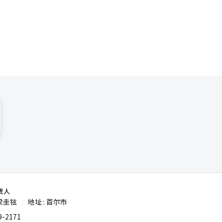
基给予了高
的47%，
法洛称赞他
高科技产业
他感受到了
软件投资与
本身存在争
据统
过程中给予
韩元）的
力，完全有
电影的预算
生活的深刻
责人
梁圭铉
地址 : 首尔市
|
-2171