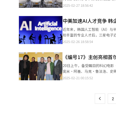
外，与中小型制作公司合作、丰
费品以旧换新政策等，扩大市场
生了积极变化。但有观测认为，
100余枚地对地导弹、420余艘
2025-02-27 18:56:42
关键。为缩小与奈飞等巨头的差距
或略有下调，但平均仍超过5%。 为实现经济增长目标出台的经济刺激政策规模也是两会另一关注焦点。预计两会
出，应尽快着手建立专门应对人口危机的人口战略企划部门。 统
等。此外，朝鲜的陆军和空军可动用兵力分别为
EnterTech Hub代表韩
间将围绕中国经济最优先任务—
示，韩国总和生育率（即每名女性一生
现突出。韩国现役军人数量达60
巨头竞争。未来两到三年，将是韩国流媒体缩小与
营经济等国家战略。去年底召开
中美加速AI人才竞争 
0.03。去年新生儿数为23.83
面，韩国拥有1592架军用飞机（
来源 奈飞】
政政策，以及降低存款准备金等
加。然而，在经济合作与发展组织
行火炮及4400门牵引火箭炮（全
近年来，韩国人工智能（AI）与
码”财政刺激政策。 今年两会前夕，由中国自主研发的低成本人工智能（AI）大模型DeepSeek在全球掀起热潮，预
（1.51）的一半（0.76）。 政府方面预测，新生儿数与出生率的增长趋势将在短期内得以延续。预计今年总和生育率
此外，韩国的国防预算为463亿美元，位居全球第14位。 在评估
验丰富的专业人才后，三星电子近
计有关AI发展的内容将成为两会
将继去年之后增加0.04人，达到
及经济实力等综合国力指标同样至关
科技人才资源。 据相关业界26日消息，三星电子及三星显示、三星电机、三星SDS、三星SDI等10家关联企业自24日
2025-02-26 18:58:54
回答有关AI发展相关问题时表示
出生人口激增的1991年至199
果排除核武器因素，朝鲜在常规
起正式开展R&D领域外籍经验人
开源的技术路线，开源共享，推动
性的比例达到70.4，同比增加3.7
洛威研究所（Lowy Insti
初的三星电子、三星显示和三星SDI三家扩大至十家。 此次招聘
公司的兴起可以看到，中国在科技发展上的创新性和包容性。 
数也呈增加趋势。去年结婚件数为2
《编号17》主创亮相首尔
来发展趋势和对外经济关系方面，朝鲜的表现几乎为零分。” 
（TOPIK）三级以上，并具有
两会开幕当天，美国宣布以芬太尼
自1970年开始年度统计以来的新
冲突风险，因此对两国军事实力的
或硕博学历的技术人才，将大幅提高录取机会。 与此同时，韩国半导体企业正加
10日起对原产于美国的鸡肉、小麦、玉米、棉花等
20日上午，备受瞩目的科幻电影《
出生人口年均达70万人，而1996年开始剧减至60万人。 此外，
著优势，而朝鲜军队则在武器数量上占据上风，反
源短缺的困境。随着AI产业迎来
背景下，应对外部压力成为两会
奥米·阿基、马克·鲁法洛、史
去年，韩国结婚总数达到22.242
长、国防投资和技术创新，成功
局面，特别是引领高端技术创新的“超级人才”更是稀缺。 韩国
易争端升级将成为重中之重。
昊继《寄生虫》之后时隔约5年推出
2025-02-21 00:15:52
页
的人口年均达70万人，而自199
上，还通过丰富的实战经验和与
的激烈竞争。这两国正通过庞大
（左起）、演员娜奥米·阿基、马克
年减少，或将导致生育率增势再遭遇阻滞。 有人指出，为了维持生育率持续增加，有必
响。
战。 根据韩国科学技术企划评价院（KISTEP）23日发布的《三大变革性技术领域技术水平深入分析》报告，韩国在
17》改编自爱德华·阿什顿创作
一
略企划部门，旨在强化政策效果
部分半导体技术领域已被中国超越
一事无成，加入星际殖民计划后，启了一段反复
后，一直处于停滞状态。 有专
国的94.1%（全球排名第二）；
上
2
概念“克隆人”与其他同类型电
相关政策的有效实施与支援。此
样低于中国的88.3%（全球排
幻电影，但却充满了人情味。主
戒严事态发生后，该计划的推进
球排名也均低于中国。 尽管面临美国的高强度贸易壁垒，中国仍在加快构建自主AI与半导体技术体系，增强国际竞争
具现实意义。 演员娜奥米·阿基回答记者提问。【图片来源 韩联社】 娜奥米·阿基饰演米奇的恋人Nasha Adjaya。
表示，由于国会增加的预算为零
力。2023年，全球顶级学术期刊