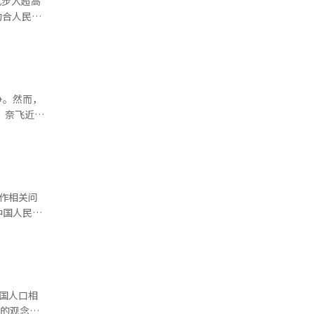
派遣了32
力量党议员
约合人民币
洙的参选意
71年首次
韩元增加近2
成功自主
机等，这些
5%，今年占
备。进入
未明确表态
引进方面取
%（3万亿
争。然而，
提出以“经
亚洲四小
日
强调，将推
主研发。此
略意图。奈
略，在集中
的老年预算
事强国的地
球仅40%
保持领先，
（171万亿
球火力指数
引力。奈
元（约合人
积极探索财
投资额或将
5万亿韩元
作相关问
在显著不
；2020
据，美国以
icas，
费刺激计
度最重要
随其后。英
延期处理。
，中国如何
4位。在
21年在美
，军事实力相
国今年经
化整合希杰
压倒性的数
。 此
包括家电消
育的观念发
多管火箭炮、