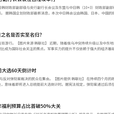
.5%。原油、半导体和机械设备进口分别增长10.2%、15.5%和10.3%
日韩财政部副部级与央行副行长会议及东盟与中日韩（10+3）财政部副部
1%和7.3%。从进口来源国来看，韩国自中国、美国、日本和澳大利亚的进
财政部副部
%。但自欧盟的进口则下降18.7%。 受进口增速高于出口影响，韩国4
”会议则聚集东盟10国与中日韩共13国的财政部副部长与央行副行长，以
。但今年以来（截至4月10日），累计贸易顺差仍维持在61.77亿美元。 韩
）、国际货币基金组织（IMF）、亚洲开发银行（ADB）等国际组织代表。 在
济动向》（俗称“绿皮书”）4月刊中表示，当前韩国经济在消费和建筑
与央行行长会议前夕，本次与会人士全面检查区域经济动向与政策方向，并
在部分脆弱行业持续存在。此外，美国近期强化关税政策、可能扩大至汽
国之名是否实至名归？
理官崔智英担任首席代表参会。 AMRO、ADB与IMF一致认为，目
对韩国出口型经济带来的冲击。 企划财政部表示，政府将加快推进应
势，但在美国关税政策和全球金融紧缩等不确定性因素下，依旧面临较高
联社】 近期，随着俄乌冲突持续升级以及中东地区局势的
算），支持受影响企业、强化产业竞争力，并继续通过促进就业、扶持小
财政与货币政策的可用空间，努力实现出口市场多元化，并加快数字化转
对比成为国际社会关注的焦点。军事实力的提升不仅依赖于强大的经济基
活建筑投资等方式，推动民生经济恢复和稳定。 京畿道平泽港【图片来源 韩联社】
强难以在短期内实现。 近日，有关韩国军事实力排名全球第五的
，政府计划全面评估美方加征关税的影响、支援受损行业，并积极推动必
于韩国如何超越英国、法国、日本等传统军事强国的讨论不绝于耳。那么
金融安全网清迈倡议多边机制
合国力指标来看，韩国
行重点讨论。韩方对CMIM改革相关讨论取得进展表示欢迎，并强调在向实
前大选60天倒计时
若仅考虑常规战斗力而不涉及核武器，韩国的军事实力甚至可跻身全球前
融安全网补充机制的原有作用。 本次会议讨论的核心议题即将在下月
有威胁性。 由于韩国地处东亚，周边环绕着美国、俄罗斯、
劾案裁决的民众在集会。【图片提供 韩联社】 在持续四个月的政治震荡
意大利米兰举行的部长级会议上最终确定。 【图片来源 韩联社】
些国家在全球范围内具有显著的影响力。因此，尽管韩国在全球范围内被
免，意味着即将进入总统提前大选倒计时。据宪法规定，弹劾案通过后须在
地位相对难以界定。目前，韩国的常规战斗力在全球范围内处于领先地位
将严格依照宪法程序推
全球国防产业中占据一席之地，拥有强大的炮兵火力、机械化部队、超音
定具体选举日期。政界普遍预测，依据《宪法》第68条“总统缺位时应在
，韩
具可能性的大选日。随着选举日程迫近，共同民主党和国民力量党两大主流
，士兵们只能穿着日军和美军遗留的旧军服作战。1950年朝鲜战争爆发
年福利预算占比首破50%大关
月4日前确定候选人，选战时间尤为紧凑。国民力量党相关人士表示：“考
，战斗力才得以显著提升。1954年，韩国建立了第1、2军基地司令部和
或将于9日正式请辞，全身心