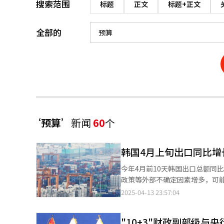
搜索范围
标题
正文
标题+正文
全部的
‘预算’
新闻
60
个
韩国4月上旬出口同比增长
今年4月前10天韩国出口总额同
政策等外部不确定因素增多，可能对经济复苏形成新的下行压
韩国出口总额达186亿美元，同比
2025-04-13 23:57:04
出口额为21.9亿美元，同比增长0.3%。 从主要出口品类看，半导体出口同比大幅增长32.0%，乘
汽车零部件增长10.5%。而石油产品和电脑周边
"10+3"财政副部级与
口增长8.8%，对欧盟增长30.6%，