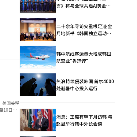
言》将与全球共启AI黄金时
代
二十余年寻访安重根足迹 金
月培新书《韩国独立运动圣
地：向旅顺口追问历史》出
版
韩中航线客运量大增成韩国
航空业"香饽饽"
热浪持续侵袭韩国 首尔4000
处避暑中心投入运行
，美国关税
因素，日均
消息：王毅有望下月访韩 与
赵显举行韩中外长会谈