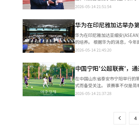
和休息的‘连接休息区’，可用
无动于衷。这种情况确实让人感到气氛微妙，
这相当于韩国国内生产总值（GDP）的几个百
民解放军仪仗队。 随后，特朗普总统与习近平主席在人民大会堂举行了正常会谈，并计划参加习近平主席于当晚6时
2026-05-14 21:51:54
置了供沟通使用的座位和桌子。 为了营造一个舒适的环境，1层至3层之间的中庭（天花板采用玻璃等材料大开）被
混乱并不无关系。房地产政策的
美国资产管理公司Roundhil
举办的晚宴。 在特朗普访问中国的最后一天，即明天，他还将与习近平主席进行拍照、茶歇和午餐等活动。※ 本报
广泛利用，四周布置了植物和树
已经显露出疲态的信号。 当然，这并不意味着可以轻视民主党。实际上，现在才是真正的开始。进步阵营在感受到危
金。《日经新闻》报道，这是202
道经人工智能（AI）系统翻译与
个和谐的室内景观，让员工可以在此稍作休息。 为了实现成为以人为本的物理A
机时，往往会展现出惊人的凝聚
华为在印尼雅加达举办第
三星电子的股票。 投资韩国股票的渠道也在不断扩大。美国互联网券商Interactive Brokers于7日开始提供韩国交易
层设立了机器人站，创造了员工与
支持者的积极性也不容小觑。因
所上市股票的交易服务。此前，美
e Gardener）’，配送机器人
华为在印尼雅加达亚细安(ASEA
是意味着真正的斗争开始了。 然而，吴世勋候选人也有明显的优势，那就是“验证”。郑元午候选人尚未在全体首尔
多的选择，可以直接投资个别韩国股票。 美国和日本股市的优势凸显 这种趋势与美国股市的
设计总监亚历山德拉·维列加斯
的培养。 根据华为的消息，今年的比赛吸引了来自包括韩国在内的14个国家和地区的8600多名学生参与。学生们在
选民中得到充分验证。选举临近，任
马尔克斯表示：“即使相信人工智
间，但现代汽车集团从一开始就
云计算、网络和计算轨道的实践部
2026-05-14 21:45:20
午在城东区有行政经验，但他是
数在13日创下历史新高，预期市盈
个人们实际聚集、交流和分享想法的活生生的广场。” 郑义宣会长强
的160多名学生晋级亚太区决赛。 亚细安秘书长卡奥·金·霍云在开幕式上表示：“培养年轻人才是亚细安地区创
疑虑和政策混乱，他并没有给出明确的回应，而是采取
效，但仅依靠美国股票已难以获得额外
停留在一个地方，短暂的对话、
力、创新和企业精神的动力。”他
交通承诺的可行性、城东区智能
日本市场的对比。《日经新闻》
中国宁阳'公超联赛'，
够在现场实现更活跃的协作。”※
心。” 华为在此次活动中还公布了针对人工智能(AI)人才培养的新合作与倡议。华为亚太区副总裁彼得·潘表
或政治攻势来应对，受到批评。
者曾作为演讲者出席，受到关注，但
示：“在华为ICT大赛十周年之
人的态度和解释能力。 相比之下，吴世勋已经担任过四届首尔市长，也曾担任国会议员，经历过两次落选。从政治上
在中国山东省泰安市宁阳举行的
（IB）和证券公司的活动策略也
新部分，新加坡国立大学团队因
看，他几乎已经被解剖完毕。喜欢他的人
式而备受关注。 该赛事不仅是简单的体育大会，还连接了地方文化和旅游资源，发挥了地方经济活化的平台作用。
有20多年历史的现有“日本论
了计算与云轨道的大奖，而布拉干
把双刃剑。它既会留下伤痕，也
本次比赛共有34支队伍，530多名职工
移到首尔的举动，象征着全球投
2026-05-14 21:37:28
页
表亚太地区参加在中国深圳举行的全球决赛。 此次活动还首次发布了《ICT职能角
器。市民们往往更愿意投票给管理者而非革命者。 因此，这次首尔市长选
教师、自营业者等各行各业的人士参与其中
愈发激烈。 日本著名经济媒体指出“日本股票面临材料枯竭，而韩国股票则提供新的投资理念”，这一点值得关注。
该白皮书由华为与国际数据公司(IDC)
力”和“安全感”的较量。民主党
器表演、传统文化表演、国风时装秀和
一
这表明，最近韩国股市的上涨不
Intelligent Internet 
前的趋势来看，黄金交叉的可能
比赛结合的方式，已成为宁阳公超联赛的显著特点。 赛事运营方考虑到
人工智能（AI）系统翻译与编辑
向。 此次活动吸引了包括亚细安秘书长卡奥·金·霍云、印尼高等教育与科技部研发总局局长法乌赞·阿兹曼、印尼
上
应放松警惕。首尔总是在最后时刻
4
间，参赛者在工作后可以自由参与比赛，促进交流与友谊。 在实
通信与数字部人力资源开发局局
烈的对抗。一名教师选手笑着表示：“在
驻亚细安特命全权大使王青、亚
线直播，让无法到场的市民也能实时观看比
提·斯里桑南、国际电信联盟东南亚代表基肖