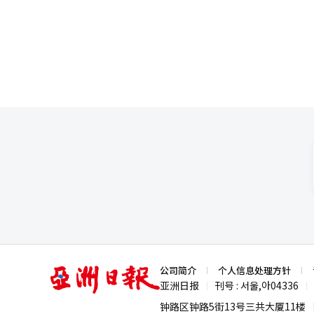
摊位，介绍地方特产、传统手工
内高校签署了合作协议，以支持韩
与地方旅游和消费活化的结合。 宁阳总工会相关人士表示：“此次活动的核心在于通过体育与文化的融合，连接旅游
种”相关，合作高校包括东国大学
和消费，丰富职工的文化生活，同时为地方经济注入新的活
球、羽毛球等多种公超系列赛事，
亚
公司简介
个人信息处理方针
洲
亚洲日报
刊号 : 서울,아04336
|
|
日
报
钟路区钟路5街13号三共大厦11楼