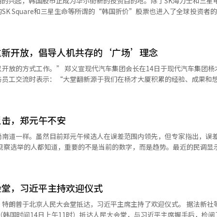
潮的兴起，韩国股市正成为华尔街新的投资目的地。除了SK海力士和三星
年”为战略。 ※ 本报道经人工智能（AI）系统翻译与编辑。
社长李在彦等。金融界和平台企业的相关人士也将出席。新韩银行行长郑尚
SK Square和三星生命等所谓的“韩国折价”股票也进入了全球投资者
ESG总负责人权大烈等将讨论数字转型和金融合作方案。日本方面，日韩经济
。 《日经新闻》在14日的纽约报道中指出：“走在纽
本经济界的核心人士出席。预计出席的还有日本经济团体联合会名誉会长
音乐、食品和化妆品等方面的受欢迎程度。华尔街也不例外。”报道称，
学会长岩田圭一、丰田汽车总管竹村明俊、野村控股会长永井浩司等。此
日（当地时间）于纽约举行的“索恩投资会
性加剧的日韩产业联盟必要性的主要议题。在美中冲突长期化和供应链分
重新开放，倡导人机共存的‘广场’理念
称为“对冲基金的盛会”的活动，聚集了从新手到老手的投资者，分享他
、电池、未来汽车和脱碳能源领域的两国企业合作需求日益增加。尤其是
o Partners的爱德华多·马尔克斯在会上表示：“我最近专注于寻找隐藏
车集团会长在14日于现代汽车集团杨才大厦举
电力基础设施、半导体及先进制造领域的合作讨论也将展开。LS、斗山、
与员工交流时表示：“大堂翻新源于我们在杨才大厦积累的经验、成果和
业之间的合作潜力也备受关注。以郭子烈会长为首的韩国代表团将于会议
，成为全球主要指数中涨幅最为陡峭的。由于数据中心对高性能内存的需求
了令人满意的结果。” ◆约两年后重新装修...‘贤才之地’，为
。代表团计划在日韩首脑会谈前说明召开日韩经济人会议的意义，并请求日
的上扬。 从表面上看，韩国半导体股票仍处于低估区域。
三星电子的预期市盈率（PER）分别为6倍，仍低于美国竞争对手美光科技
装修，其核心理念为‘沟通’。大堂从地下1层到地上4层，总面积约3万60
PER差距。他表示：“PER比较在西方已经是一个众所周知的方法，实
反击，郑元午不安
长、朴敏宇社长等现代汽车集团主要管理层及参与新大堂规划的相关人员
尚南道一样。虽然目前郑元午候选人在误差范围内领先，但专家指出，误
的主要股东。《日经新闻》指出，这两家公司的市值仅为其持有的内存企
新的想法，在信息共享的过程中，工作会更加顺利。工作环境的改变将逐
份互持结构，长期以来被忽视的折价因素在华尔街投资者眼中反而成为了
“杨才（良才）意为‘贤才聚集之地’，希望大
。政治界所称的“黄金交叉”可能性开始在现实政治中显现。 实际上，首尔本
局限于各自的办公桌或会议室，通过这种连接创造更大的成果。”他还强
全国选举中，似乎倾向于进步派，但在地方选举中，选民会重新审视“谁
为“韩国折价”象征的控股公司和保险公司低估结构的解除充满期待。正
更多的协作，降低界限，以开放的方式工作。” ◆实现以人为本的广场...
市管理能力，而非情感和意识形态。因此，首尔的选举总是充满变数，结
对资本效率的改善压力和激进投资者的攻势而被重新评估一样，韩国市场
会堂，习近平主持欢迎仪式
代汽车集团在保持杨才大厦本质与结构的同时，围绕连接与协作的价值重
们在街头奔走，拜访居民，走访小巷。相比之下，国民力量则相对安静。
最近采访了多位前三星电子员工，分析称三星电子正在考虑与竞争对手一样，向
普于北京人民大会堂抵达，习近平主席主持了欢迎仪式。 据法新社等外媒报
示：“根据我们的计算，两家公司的奖金总额将达到400亿美元（约60万
（韩国时间14日上午11时）抵达人民大会堂，与习近平主席握手后，检阅