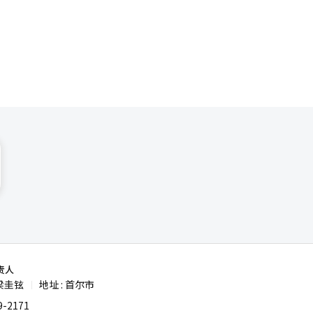
了体育赛事
来而播
辑。
编辑。
责人
梁圭铉
地址 : 首尔市
|
-2171