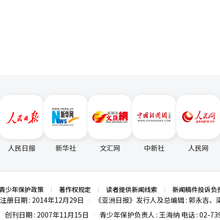
艺品和文化商品。市民在观看比赛的同时，也参与消费和体验活动，展现
页
国青年全球IT领导力的培养。该协议与华为的代表社会责任项目“为未
、梨花女子大学和汉阳大学。※ 本报道经人工智能（AI）系统翻译与编
力。” 此外，宁阳还计划持续扩大足球、篮球以外的乒乓
致力于培育地方生活体育品牌。※ 本报道经人工智能（AI）系统翻译与
人民日报
新华社
文汇网
中新社
人民网
青少年保护政策
著作权规定
读者提供新闻线索
新闻稿件投诉负
注册日期 : 2014年12月29日
《亚洲日报》发行人及总编辑 : 郭永吉、
|
创刊日期 : 2007年11月15日
青少年保护负责人 : 王海纳 电话 : 02-739
|
|