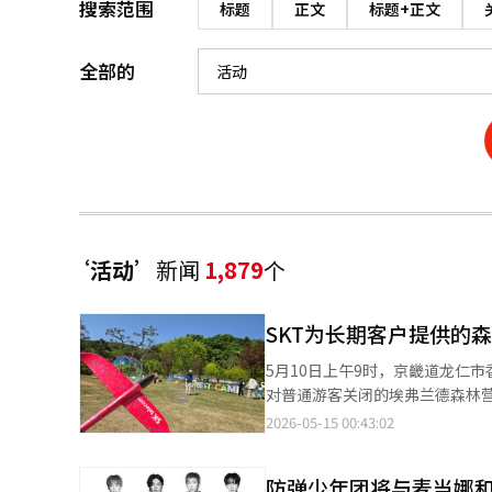
搜索范围
标题
正文
标题+正文
全部的
‘活动’
新闻
1,879
个
SKT为长期客户提供的
5月10日上午9时，京畿道龙仁
对普通游客关闭的埃弗兰德森林营
上的长期用户准备的'T长期客户森林假期日'如期举行。 森林营地是京
2026-05-15 00:43:02
坪）的自然生态体验空间。平时不
益于此，参与者们在这个宽广的空
防弹少年团将与麦当娜和
天的天气晴朗，微风拂面，仿佛