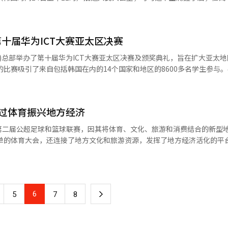
于各种展览的‘开放舞台’，以及咖啡馆和户外花园等，形成有机连接，
似乎有一种“再观察一下”的距离感。 这与李在明政府上任以来的多次
分点，这将产生前所未有的影响。” 个人投资者的资金也在快速流入。
混乱、起诉撤销争议、过度的政治斗争傲慢等都是典型例子。不到一年的
l在4月初推出的内存股交易所交易基金（ETF）在一个多月内吸引了超过600
木。特别是与开创韩国景观设计领域的第一代景观设计师郑英善教授合作
4年比特币ETF以来最快的资金流入速度。该ETF持有的资产近一半是SK
编辑。
I领先企业的目标，现代汽车集团在一
力。历史上的选举中，尤其是首尔，投票率越高，民主党越强。现场感受
十届华为ICT大赛亚太区决赛
机器人共存的先进大堂环境。引入了用于景观管理的灌溉机器人‘达利园丁
此，吴世勋候选人目前最需要警惕的是过于乐观。进入误差范围并不意味
国投资者对韩国股票的接触主要限于ETF或美国存托凭证（ADR），现
‘达利配送（DAL-e Delivery）’，以及用于礼宾和安保的‘斯波特（SP
N)总部举办了第十届华为ICT大赛亚太区决赛及颁奖典礼，旨在扩大亚太地
高估值压力相互交织。
·萨内表示：“大多数企业希望打造一个令人印象深刻的大堂，作为品牌
何新的争议或变量，所谓的“隐藏陷阱”何时会出现，仍然无人知晓。 虽然郑
能，美国股票的估值看起来也非常高。”《日经新闻》指出，美国标准普
希望创造一个以人为中心的空间。”她解释道：“我们设计的不是汽车展
分以及创新部分展示了他们的ICT能力。经过多轮选拔，共有来自13个
否准备好管理这样一个庞大的城市仍然是一个问题。尤其是对于最近引发
率也在21倍左右，远高于过去15年的平均水平17倍。尽管AI的增长故
调：“能够促成创新和变革的闪亮想法不会仅仅
造
了回避的态度。 关于暴雪应对争议、坎昆出差问题、再开发和
收益，这促使投资者对韩国等替代投资目的地的关注加大。 值得注意的是，与
偶然的相遇，或者独自静静思考时，创新才会产生。因此，我希望通过大
强调：“正如亚细安数字大师计划2030所强调的，数字人才是亚细安未
休闲中心预算问题等，选民们关心的事项不在少数，但郑候选人有时却以
报道，在此次索恩会议上，日本市场几乎没有被提及。两年前，日本股票
通过体育振兴地方经济
 本报道经人工智能（AI）系统翻译与编辑。
首尔市长选举是“验证”的舞台，而非“形象”的舞台。选民将在最后时
如今的日本股票“已经没有话题可谈”，《日经新闻》自己指出。 投资银行
际，我们将继续扩大创新与合作，积极支持亚太地区下一代数字人才的培养。”
第二届公超足球和篮球联赛，因其将体育、文化、旅游和消费结合的新型
在发生变化。香港的CLSA将在6月于首尔举办新的投资者活动“东北亚论
其创新性及商业与社会价值获得了大奖。在实践部分，越南邮政与通信技
和不喜欢他的人都已经了解他，似乎不会有新的突破。 在政治中，验证是一
坛”则可能会更名并缩小规模，《日经新闻》报道。将亚洲股市的标志性活
州立大学则获得了网络轨道的大奖。包括大奖获奖团队在内的16支队伍
会带来安全感。尤其是在像首尔这样的大城市，“熟悉的能力”往往成为
参与，比赛将在为期9周的时间内，每周末的夜间进行。 从工业现场的工人到
资银行对东北亚资金流动重心的关注。为了吸引全球资金，东北亚股市之
色与智能时代核心能力》白皮书。
举不仅仅是简单的阵营对决，而是“凝聚
，成为了当地市民广泛关注的生活体育联赛。 特别是在开幕式上，传统乐
、开放原子基金会(OpenAtom Foundation)及全球智能物联网联盟(Gl
将凭借组织和热情发起攻势，而吴世勋则将以经验和城市管理能力进行回应。
青少年鼓乐表演等节目，营造了与一般体育赛事不同的氛围。 文化表演与体育
仅仅是半导体繁荣的结果，更是全球资金在东北亚分配格局变化的信号。※
of Things Consortium)共同开发，内容涵盖了智能时代ICT职能的变化、核心能
性确实存在。然而，首尔选举的最后一周总是出乎意料。因此，吴世勋的
职工的参与便利，将所有比赛安排在周末和夜
。
6
下
改变心意。※ 本报道经人工智能（AI）系统翻译与编辑。
5
7
8
际比赛中，宁阳教育体育局队与地方企业队展开了激
长博尼·普吉安托、亚细安基金会董事会主席萨拉·阿尔·巴克里·德瓦
教室里上45分钟的课，但在赛场上要坚持60分钟。” 本次联赛还进行了在
细安共同体与企业事务副秘书长纳拉亚纳·S·苏普拉普托、亚细安基金会
一
赛。这提升了当地居民的社区意识和归属感。 比赛场外还设有展示和体验
尔·巴布·耶拉瓦拉等重要人士出席。 此外，华为韩国于去年8月与国