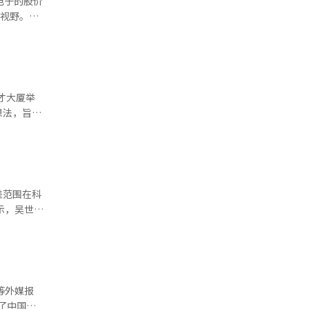
电子的股价
赫、OK
的视野。两
协会会长兼
德仓正和、
无论是机构
次会议预计
化加剧的背
们最有信心
在AI产业
在韩国股票
现代汽车等
想法，旨在
前一天，即
紧张，SK
本政府对两
的9倍。
00㎡，重
际上可以购
出席。郑会
差范围在科
业股份价值
步改变我们
有吸引力的
调：“为了
能管理首
如日本股市
果往往难以
也可能出现
新构建空
乍一看，民
员工支付
亿韩元），
了中国人