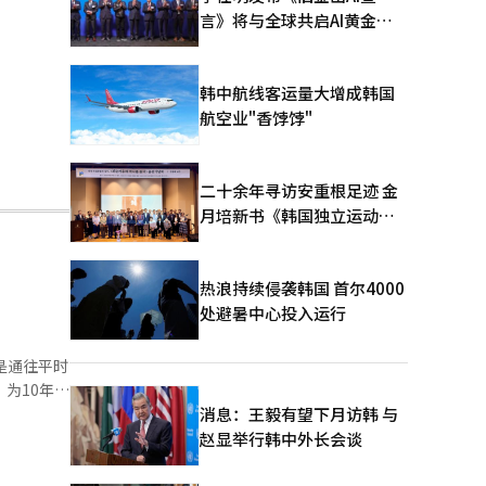
言》将与全球共启AI黄金时
代
韩中航线客运量大增成韩国
航空业"香饽饽"
二十余年寻访安重根足迹 金
月培新书《韩国独立运动圣
地：向旅顺口追问历史》出
版
热浪持续侵袭韩国 首尔4000
处避暑中心投入运行
是通往平时
为10年以
消息：王毅有望下月访韩 与
放一天。得
赵显举行韩中外长会谈
。 当
上选择心仪