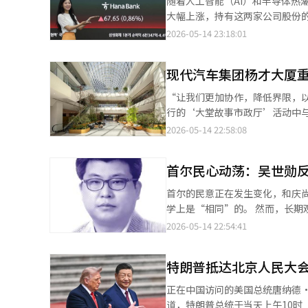
随着人工智能（AI）和半导体热
与编辑。
同走过的十
旭、SK副会长李亨熙、三星物产
大幅上涨，持有这两家公司股份的
金融集团会长崔允、Kakao 
年前，海外资金主要关注日本股市的再评估，现在则转向韩国
2026-05-14 23:18:01
朝日集团会长高桥明义将率领日
约街头，可以感受到韩国文化在
住友商事会长兵头雅之、住友化
投资者还是个人投资者，都在热衷于投资韩国股票。 这种氛围在12
将成为讨论应对全球经济不确定
现代汽车集团杨才大厦
议”上得到了充分体现。这个被
景下，半导体材料、零部件、设备
的投资理念。对冲基金Pertent
“让我们更加协作，降低界限，以开放的方式工作。” 郑义宣现代汽
竞争加剧的情况下，数据中心、
中的复杂价值投资机会。” 推动韩国股市上涨的动力是对AI数据中心高性能内存的需求。《日经新闻》指出，韩国综
行的‘大堂故事市政厅’活动中
制造企业与日本材料、零部件企
合指数在过去一年中上涨了三倍
探索企业如何创新并改变我们的工作环境，最终取得
2026-05-14 22:58:08
18日，拜访日本总理高市早苗
海力士和三星电子的股价大幅上涨，进而推动了整个股市
员工沟通打造开放广场 现代汽车集团杨才大厦自2000年起作为集团的控制塔，成为现代汽车集团成长的基石。自
国经济人合作的支持。
《日经新闻》提到，SK海力士和
2024年5月开始，经过约两年的
然而，马尔克斯关注的并不是这个
首尔民心动荡：吴世勋
新设计为员工的开放广场。 当天的活动在大堂中央设立的阶梯型休息区‘阿戈拉’举行，郑会长与张在勋副会长、徐
买到更大折价的股票。” 他提到的股票包括投资公司SK Square和保险公司三星生命。SK Square是SK海力士的主要
康贤社长、崔俊永社长、成金社
首尔的民意正在发生变化，和庆
股东，而三星生命则是三星电子
长表示：“简短的对话可以引发
学上是“相同”的。 然而，长期观察选举的人都知道，重要的不是当前的数字，而是趋势。最近的民调显示，吴世勋
的一半。由于韩国财阀特有的股
的工作方式，这是我们通过此次项目所实现的期待。” 郑会长指出：
候选人在短短几周内将差距缩小了一半
2026-05-14 22:54:41
价值投资机会。 韩国政府对企业资本效率的改善要求也在提升投资者的期待。政府推动的企业价值提升计划与此相结
家能够在这里自然交流，而不是
来就是一个摇摆不定的城市。在
合，外国投资者对长期以来被视
更好地理解客户，我们需要更加灵活，倡导
尔”。许多选民更看重生活和城
在过去几年中因东京证券交易所
郑义宣强调‘思考的力量’ 大堂翻新由全球建筑与室内设计公司Studios Architecture负责。翻新的核心概念为‘自
特朗普抵达北京人民大
预测。 此次选举亦是如此。从现场氛围来看，民主党的组织能力确实强大。即使在传统保守地区如瑞草和江南，民主
类似的变化。 关于AI内存繁荣可能会转化为韩国国内消费的预期也被提出。《日经新闻》提到，Prezent Lake
由交流与分享思想的广场’，现
党候选人的活动也非常积极。他
Partners的乔纳森·伦农
正在中国访问的美国总统唐纳德·特朗
间。 一层大堂以古希腊广场为灵感，设立了阶梯型休息区阿戈拉，旨在让员工自然聚集。阿戈拉周围设有可用于会议
主党似乎更有优势。 然而，有一个奇怪的现象。尽管民主党候选人积极活动，市民的反应却出乎意料地冷淡，几乎是
10%的营业利润作为奖金。他表
道，特朗普总统于当天上午10时