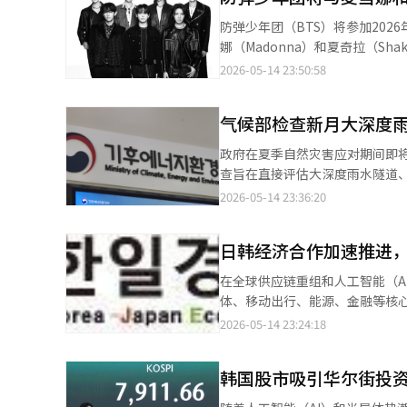
的位置安置行李。 入场时，SKT提供了咖啡、各种饮料和点心，带着小孩的家庭还收到了泡泡工具。现场还可以租借
防弹少年团（BTS）将参加20
书籍、桌游等家庭活动工具，制
娜（Madonna）和夏奇拉（Shak
在现场提供。 草坪上，孩子们欢快地奔跑，放飞滑翔机。印有SK电信标志的红色泡沫滑翔机在蓝天中翱翔。每当孩
14日（当地时间）的消息，防弹少年团
2026-05-14 23:50:58
子们欢呼时，父母们也忍不住笑
Stadium）举行的2026年
来。” 上午10时，正式的森林假期活动开始。活动分为儿童组和成人组，自愿报名，但实际上所有参与者都参加
演，扩大与全球观众的接触。这场表演
了。上午的名额很快就满了，记者报名了下午1时的组别。 午餐
气候部检查新月大深度
Education Fund）的
甜点，分量也足够。用餐后，大家在导游的带领下进入森林。 
属公司Big Hit Music
政府在夏季自然灾害应对期间即
沿着松树和栓皮树交错的小径，
望与团结的普遍语言。通过这次
查旨在直接评估大深度雨水隧道
不觉得无聊。在阳光斑驳的林间小道上行走，
让我们倍感意义深远。”中场秀将
气候能源环境部于14日下午宣
2026-05-14 23:36:20
导游的指示，拿起了一根根竹竿
的克里斯·马丁（Chris Mart
况、雨水口清理以及井盖防坠设施
起，形成了一幅美丽的画面。笑声充满了整个森林。 森林假期散步结束
Muppets）的人物参与，预
前，评估应对集中豪雨的准备情
人出题，优胜者可以获得奖品，轻松的游戏接连进行。 在介绍与SKT合
弹少年团曾于2021年参加“全球公民
日韩经济合作加速推进
储存32万立方米的雨水，相当于
的女性客户成为主角。在分享故
乐节”（Global Citizen 
发的区域新月洞至今未发生洪水
的那天第一个打电话祝贺他的故
在全球供应链重组和人工智能（A
（Dreamers）的演唱，并
求加强雨水口的清理和维护，尽
多小时的娱乐时间也结束了。 娱乐活动结束后，直到下午4时的离场时间，大家享有自由时间。参与者们在垫子上躺
体、移动出行、能源、金融等核
及9日至10日在墨西哥城的GNP保险
应对工程的安全管理。气候部表
下阅读书籍，或与孩子们享受最后的滑翔机飞行，满
济协会共同于19日至20日在日
2026-05-14 23:24:18
城”（BTS WORLD TOUR 'A
续检查井盖防坠设施的安装等洪
户表示：“这是我第一次参加，
韩共同前进，下一步”。此次会
团在墨西哥举行的完整专场演出，
外，气候部还将开展关于“雨水
安排这样好的场所。” 今年是森林假期的第三年，每年春秋两个季节进行。今年春季从5月3日至18日共邀请了1800
关注点在于，会议首日19日正
美国斯坦福体育场（Stanford 
众宣传活动。金汉胜副部长表示
韩国股市吸引华尔街投
多人参加。竞争率从第一年的130比1飙升至
合作的加强贡献力量。韩国方面
'ARIRANG' IN STANFO
调，在夏季自然灾害应对期间，将
为起点，逐步扩大针对长期客户
出席的有乐天集团会长辛东彬、斗