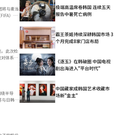
极端高温席卷韩国 连续五天
团将与麦当
需的一切都
报告中暑死亡病例
FIFA）在
y
没有停下
文化的表
霸王茶姬持续深耕韩国市场 3
n
个月完成8家门店布局
团通过其所
音乐是传递希
查。此次检
散步一点也
献力量，这
应对体系。
《逐玉》在韩破圈 中国电视
play）
的运营情
中在一起竖
剧出海进入"平台时代"
（The
对期间开始
来已久。防
设施，能够
全球公民音
经是洪水频
公务员考试
》
中国藏家成韩国艺术收藏市
，并计划要
持续了一个
围绕半导
团于7日
场新"金主"
格做好洪水
将与日韩经
在墨西哥
工作，并持
题是“日
来，防弹少年
实情况。此
你们为我们
此次会议的
20日在
践任务的公
也将为民间
TOUR
的。”他强
人士出席。
）系统翻译
馈与客户共
副总裁金东