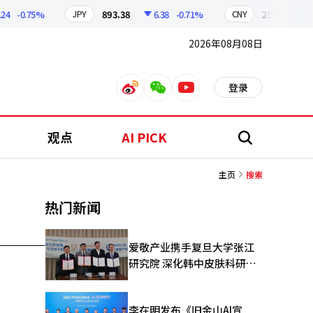
-0.75%
893.38
6.38
-0.71%
209.17
1.
JPY
CNY
2026年08月08日
登录
weibo
weixin
youtube
观点
AI PICK
搜
索
主页
搜索
热门新闻
爱敬产业携手复旦大学张江
研究院 深化韩中皮肤科研合
作
李在明发布《旧金山AI宣