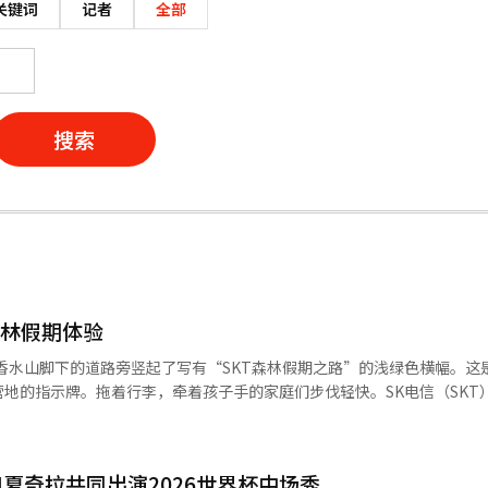
关键词
记者
全部
搜索
森林假期体验
市香水山脚下的道路旁竖起了写有“SKT森林假期之路”的浅绿色横幅。这
地的指示牌。拖着行李，牵着孩子手的家庭们步伐轻快。SK电信（SKT）
畿道龙仁香水山地区约9万平方米（27000余
对普通游客开放，SKT通过与埃弗兰德的独家合作，专门为长期客户开
间中悠然自得地享受活动。尽管有50多个家庭参加，但丝毫没有拥挤的感觉
夏奇拉共同出演2026世界杯中场秀
为户外活动量身定制。入场后，参与者们在提供的帐篷和遮阳伞下的草坪