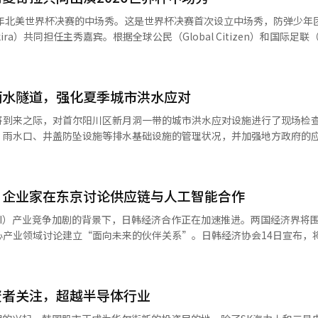
26年北美世界杯决赛的中场秀。这是世界杯决赛首次设立中场秀，防弹少年
作滑翔机、投掷飞盘等活动吸引了孩子们的注意。尽管是空手而来，但所
ira）共同担任主秀嘉宾。根据全球公民（Global Citizen）和国际足联（
将在7月19日于美国纽约新泽西州的体育场（New York New Jerse
了起来。一位参与者表示：“孩子们在玩泡泡、投飞盘、放滑翔机，根本
北美世界杯决赛中表演中场秀。国际足联和全球公民计划通过结合体育、音乐和
也是为了宣传“国际足联全球公民教育基金”（FIFA Global Citize
提供了丰富多样的便当，包括烤肉、虾、各种水果和
雨水隧道，强化夏季城市洪水应对
宗旨和募款活动，旨在为全球边缘地区的儿童提供优质教育和体育机会。防弹少年
这里是埃弗兰德的前身自然农场时期延续下来的场地。
表示：“能够站在全球共同参与的有意义的舞台上，我们感到非常荣幸。我们相信
将到来之际，对首尔阳川区新月洞一带的城市洪水应对设施进行了现场检
导游为大家讲解沿途的植物名称和由来。加上这些故事，超过一个小时的
世界杯，我们能够与全球观众分享这一信息，并为儿童教育机会的扩大贡
、雨水口、井盖防坠设施等排水基础设施的管理状况，并加强地方政府的
感受到城市中疲惫的心灵逐渐被打开。 在山中的空地上，参与者们按照
由国际公民运动组织全球公民制作，节目将通过全球直播，酷玩乐队（Cold
布，第一副部长金汉胜将访问首尔阳川区新月洞，检查新月大深度雨水隧道
。接下来进行的拉伸运动和简单的团队游戏，大家围成一个圈，将竹竿集
in）将负责策划。节目中还将有《芝麻街》（Sesame Street）和《毛毛虫》
的安装情况。此次检查是为了在5月15日至10月15日的夏季自然灾害应
后，大家回到草坪上进行家庭娱乐活动。主持
示着将为各个年龄段的观众带来欢乐的表演。防弹少年团与全球公民的合作由
况。新月大深度雨水隧道是国内首个建于地下40米深处的大深度雨水储存
作时间最长的客户时，一位使用SKT长达29年
直播”（Global Citizen LIVE），而成员正国在2023年也曾登上“
，企业家在东京讨论供应链与人工智能合作
约150个奥林匹克标准游泳池的容量。自2020年该设施投入运营以来，曾
事的环节中，一位参与者拿起麦克风，讲述了15年前，父亲在他通过警察
Festival）的舞台。正国此前参与了2022年卡塔尔世界杯的官方原声带《梦想者
灾害。金副部长在现场检查了雨水隧道和泵站等洪水应对设施的运营状态
事，现场不少人都红了眼眶。经过孩子们的舞蹈时间和成人的憋气游戏，
I）产业竞争加剧的背景下，日韩经济合作正在加速推进。两国经济界将
在世界杯开幕式上表演。最近，防弹少年团的世界巡演热度持续升温。防弹少年
早安装井盖防坠设施，以防止因排水不畅造成的洪水损害。他还呼吁要严
心产业领域讨论建立“面向未来的伙伴关系”。日韩经济协会14日宣布，
体育场（Estadio GNP Seguros）举行了“BTS世界巡演‘阿里郎’
示，在夏季自然灾害应对期间，将每周管理地方政府的雨水口检查和清理
意的表情洋溢在脸上。 当天，一位带着丈夫和孩子参加的女性客
本东京的“东京大仓酒店”召开“第58届日韩经济人会议”。今年会议的主
RIRANG' IN MEXICO CITY），与约15万观众见面。这是自2015年7月以
水应对排水设施的管理情况。通过现场检查，持续确认实际预防措施的落
感觉非常好，很满意。”她还说：“真的感受到作为客户的被重视，感谢
议是新任会长上任后的首次活动，预计将为日韩经济合作指明新的方向。
三场演出均已售罄。在墨西哥演出结束后，防弹少年团将于17日至18日及
口不乱扔垃圾、不盖盖子、举报堵塞雨水口”等‘畅通雨水口’的三大实
值韩国与日本举行首脑会谈之际。在政治和外交关系改善的背景下，经济界
Stadium）继续进行“BTS世界巡演‘阿里郎’在斯坦福”（BTS WORLD 
：“集中豪雨造成的洪水损害是可以通过充分准备和严格现场应对来预防
资者关注，超越半导体行业
今天的636比1。来过的人都表示非常满意。 SKT计划以今年的森林假期
，日韩经济协会会长兼LS董事会主席郭子烈将率领主要集团的总裁和经济
RD）。※ 本报道经人工智能（AI）系统翻译与编辑。
全力以赴，确保城市洪水应对工作不留死角。※ 本报道经人工智能（AI
的美食活动、游乐园邀请、音乐剧表演等项目。以“通过体验而非折扣回
山集团会长朴正源、LS集团会长郭子恩、LS电气会长郭子均、现代汽车