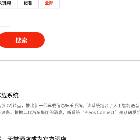
关键词
记者
全部
搜索
车载系统
(SDV)转型，推出新一代车载信息娱乐系统。该系统结合了人工智能语
备。根据现代汽车集团的消息，新系统“Pleos Connect”是从研发
了大屏幕显示UI、AI语音助手和车载应用市场，实现了车辆控制与内容
息和应用区域，确保速度、警告等必要信息始终可见，而导航、媒体、车
过屏幕分割和手势操作提高使用便利性，同时保留物理按钮以减轻驾驶中
开赛，天堂酒店成为官方酒店
，基于大型语言模型分析语音意图和上下文，支持多重命令执行、位置识别、网