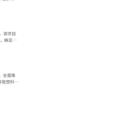
代的关键在
5月5日期
文体部将与
25日前，
。用户通过
排方面，针
择。儿童服
次。该项目
，免费提供
点，韩亚金
期间，在首
影片等，相
首尔户外图
的短片形式
阅月费服务
雄，足球运
户提供首月
由于豪华
续扩大差异
ts等二次
，全面推
脱传统电视
导致塑料原
结合的可能
用，减少新
体验品牌。
的30%，
艺转型，以
将加强。政
快递包装也
以回收或妨
阶段考虑回