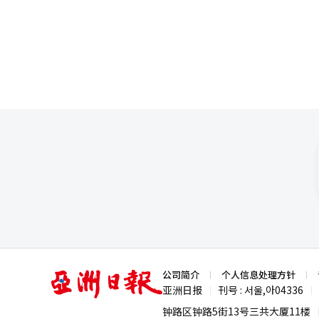
收，具体化“韩国型生态设计制
原料时加强减免优惠。回收焚烧
的循环利用体系。政府与警察厅
属于废物负担金对象的一次性杯
封和分拣设施，以及人工智能和
多样化，促进热解再生石脑油的
营的设施开始签署协议，转变为
食堂、咖啡馆、体育场和公共机
杯子折扣，并签署相关协议以减
展到电动车废电池、太阳能废面
改善依赖进口资源、大量生产和
和循环利用的核心任务，实现不
亚
公司简介
个人信息处理方针
洲
亚洲日报
刊号 : 서울,아04336
|
|
日
报
钟路区钟路5街13号三共大厦11楼