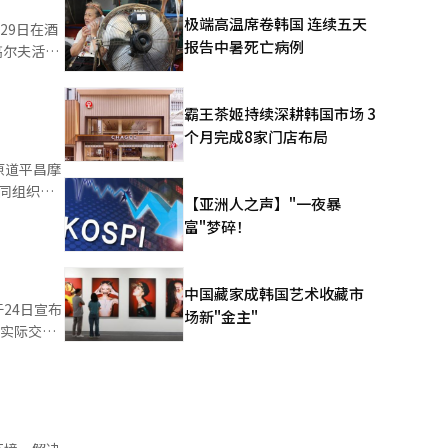
氛围灯调成
极端高温席卷韩国 连续五天
29日在酒
、体育比赛
报告中暑死亡病例
高尔夫活动
生态系统
的比赛将
用户可在车
、宋永汉和
数据提供路线
霸王茶姬持续深耕韩国市场 3
作为官方
汽车集团计
个月完成8家门店布局
还将在亚细
约2000万
。5月30
江原道平昌摩
辆中应用
引了超过
共同组织。
【亚洲人之声】"一夜暴
反响。天堂
抵达韩
富"梦碎！
出了以海云
等明星选手
吸引约6万
家选拔赛选
道经人工智
振亨等。比
中国藏家成韩国艺术收藏市
CO赛道则
于24日宣布
场新"金主"
t、TNT
。实际交付
全面彩排和
经销商，运
计划顺利进
过30万平
 本报道经
其优势之
rrel在
定成本和库