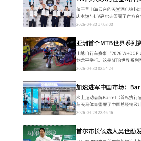
功能。与导航结合，可探索目的地
位于釜山海云台的天堂酒店被指定
森林感觉，并打开收音机”，系
店本馆与LIV高尔夫签署了官方
结果、常识和最新新闻。随着车
副总裁罗斯·哈莱特和韩国高尔夫
2026-04-30 17:03:00
以“应用市场”形式构建，允许
于5月28日至31日在釜山亚细亚
内直接使用如Naver地图、You
金民圭组成，首次参赛。此外，L
指引，采用分段更新而非整体地
亚洲首个MTB世界系列
合作伙伴，天堂酒店将在比赛期
划在下月推出的新款Grandeur中
亚德乡村俱乐部的粉丝村设立专属
山地自行车赛事“2026 WHOO
辆汽车。现代汽车集团相关人士表
日比赛结束后，将举办由韩国DJ兼
纳龙平举行。这是MTB世界系列赛
Pleos Connect，加速向SDV
10万名观众，本次比赛也预计
据组委会介绍，目前已有来自美国
2026-04-30 02:54:24
酒店计划将娱乐元素扩展到体育领
国。美国男子越野赛(XCO)顶级
台为背景的跑步内容。天堂酒店釜
也已到达，他们正在进行设备调
名高尔夫游客。我们将继续作为
加速进军中国市场：Bar
出XCO 7名和DHI 7名选手
能（AI）系统翻译与编辑。
赛的核心赛道——发旺山赛道已准备
水上运动品牌Barrel（首席执
包括上坡、技术性下坡和人工障碍物
与天马体育签署了中国总经销及出
Sports、HBO Max等全球
规模和时间将根据后续订单逐步
2026-04-29 22:46:46
应急演练。组委会一位负责人表
营耐克、阿迪达斯、安德玛等60
行。我们将确保此次平昌赛事成
方米的智能物流中心覆盖全国的
人工智能（AI）系统翻译与编辑
首尔市长候选人吴世勋
一。Barrel计划利用天马体育
中国业务结构上的转型，从原有