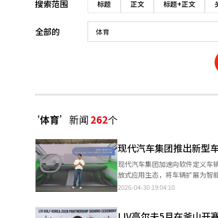
搜索范围
标题
正文
标题+正文
全部的
‘体育’
新闻
262
个
现代汽车集团推出新型
现代汽车集团加速向软件定义车辆
放式应用生态，将车辆扩展为智能设
平台发展而来的量产系统。它结合
2026-04-30 19:04:10
合。车内界面设计为分离驾驶信
则可在独立应用屏幕上操作。通
LIV高尔夫5月在釜山
语音界面以Gleo AI为中心