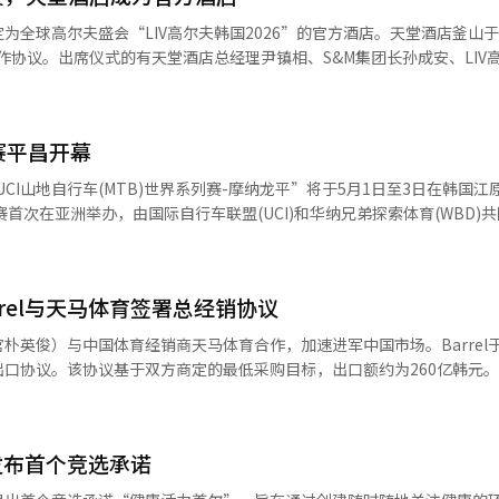
周边信息并重新规划路线。例如，用户可以说：“Gleo，关闭空调，把
为全球高尔夫盛会“LIV高尔夫韩国2026”的官方酒店。天堂酒店釜山于
统将理解并依次执行这些命令。此外，通过网络搜索提供天气、生活信息
合作协议。出席仪式的有天堂酒店总经理尹镇相、S&M集团长孙成安、LIV
内功能控制和信息搜索范围的扩大，外部服务的整合结构也在扩展。应用
俱乐部代表马丁·金。LIV高尔夫去年在仁川举办了首场韩国比赛，今年
在车辆出厂后添加外部开发者的应用，初期提供音乐、视频、导航服务。
德乡村俱乐部举行。2026赛季，韩国队“韩国GC”将由安秉勋、李大尼
Tube、Spotify等主要内容平台。导航功能也进行了改进，基于实时行驶
IV高尔夫明星球员琼·拉姆和上届韩国赛冠军布赖森·德尚博也将参赛。
图下载，提高数据处理效率。模块化界面允许用户自定义屏幕布局。现代
赛平昌开幕
间为选手、家属和相关人员提供住宿，并在赛场内提供餐饮服务。此外，
首次应用Pleos Connect，并计划扩展至全球市场，目标到2030年应用于
展位，举办体验活动。LIV高尔夫的娱乐元素预计将为釜山旅游业注入活力
P UCI山地自行车(MTB)世界系列赛-摩纳龙平”将于5月1日至3日在韩国
示：“我们将从国内开始，逐步在全球销售的现代、起亚、Genesis车
制作人Peggy Gou领衔的音乐会。此前在阿德莱德和南非的比赛分别吸
首次在亚洲举办，由国际自行车联盟(UCI)和华纳兄弟探索体育(WBD)
体系的转型。”
将吸引大量国内外观众。今年的门票销售速度快于去年，显示出良好的市场
、加拿大、法国、英国、瑞士等40多个国家的1000多名选手和相关人员
域，提供广泛的文化体验。此前，酒店与高端品牌“Viewori”合作推
选手克里斯托弗·布莱文斯和奥地利女子速降赛(DHI)强者瓦伦蒂娜·希尔
山的相关负责人表示：“通过LIV高尔夫比赛的音乐和节日氛围，预计将
试和官方训练。韩国代表队14名选手名单已确定。大韩自行车联盟通过国
地区代表性酒店企业，扩大包括体育在内的文化内容享受机会。”※ 本报
rel与天马体育签署总经销协议
。XCO项目包括许胜秀、千成勋、罗德镇等，DHI项目则有朴钟允、裴俊浩、李
就绪。DHI赛道全长1.86公里，结合陡坡和岩石地形，符合国际标准。X
行官朴英俊）与中国体育经销商天马体育合作，加速进军中国市场。Barrel
。全球转播网络和媒体基础设施也在最后检查中，比赛将通过Eurospor
口协议。该协议基于双方商定的最低采购目标，出口额约为260亿韩元
平台以及韩国KBSN体育进行直播。组委会还为预计到访的1.5万名观众进行了
确定，双方计划在合同期内逐步扩大交易规模。天马体育是中国大型体育
示：“从选手入境到场地、转播、交通和安全运营，一切准备工作都在按
多个全球品牌，拥有在天猫、京东等主要电商平台的品牌店运营能力，并通
为亚洲山地自行车历史上的重要时刻，为选手和观众带来难忘的体验。”※
分销网络。天马体育在抖音、小红书、微信等数字平台上的营销能力也是
。
发布首个竞选承诺
的线上分销和本地营销基础设施，提高品牌在中国的知名度。此次协议标志着Ba
的中国法人运营模式转向以本地合作伙伴为基础的总经销结构，以降低固