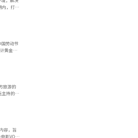
环境，解决
线上消费比
期内，打造
划今年扩大
8”升级为
接触点。此
育基础设施
动领域积累
”“首尔体
和00后，
加到25
U产品系
活力中
中国劳动节
数字和线下
的健康差距
预计黄金周
运动平台转
差距”。他
分别达到
，加快未来
目，全面实
和购物需求
查显示，
政治风险、
高油价补
方旅游的
加强了K-
元主持的全
升实际购买
方旅游大跃
需求，不仅
是加强中央
府的主导
会议重点讨
掘及杜绝宰
童内容，旨
过程中遇到
电影VOD