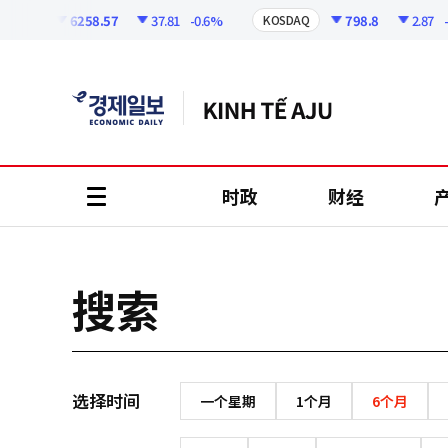
코
인
6258.57
37.81
-0.6%
798.8
2.87
-0.
SPI
KOSDAQ
정
보
时政
财经
all
menu
搜索
选择时间
一个星期
1个月
6个月