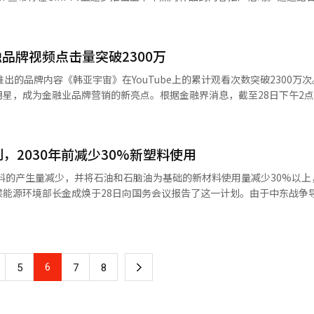
积极反映在政府的详细政策推进过程中。姜正元表示，“3000万游客时
户参与。在此次推广中，KT将为购买新VOD的客户提供优惠。4月29日至
政府手中。”他补充道，“随着国家旅游战略会议提升为总统直属机构，
万的电影‘与王同居的男人’的VOD，将获得优惠券和抽奖机会。此外，5月
和外国游客都能感受到的旅游大跃进。”
ers’的VOD客户也将获得赠品。Gini TV还推出了原创剧集的观看活动
品牌视频点击量突破2300万
的参与程序即可获得奖品和优惠券，以提高原创内容的使用率。在内容安
页上设有‘家庭专题馆’，提供最新电影、热门作品和剧集，方便用户选
出的品牌内容《韩亚宇宙》在YouTube上的累计观看次数突破2300万
节期间推出以角色内容和套餐商品为中心的特别活动。4月30日至5月7日期间
星，成为金融业品牌营销的新亮点。根据金融界消息，截至28日下午2
购买‘顽皮鲁皮’套餐的客户提供奖品。线下活动也包括在内。儿童节假期
TV上发布的《韩亚宇宙》正片观看次数接近1300万次。加上预告片和品牌
艺术体验活动，扩大品牌体验。5月4日和5日，将在首尔市政厅前广场与
万次。短视频形式的内容也获得了数十万次的观看。《韩亚宇宙》以9分钟
2026博洛尼亚拉加齐奖’获奖作品‘禁止想象！’。此外，还将为新订
由导演河正宇融入其特有的喜剧风格。参与的明星包括歌手权志龙、林英
、广播等类别的订阅门槛，吸引更多用户。KT Gini TV将为新订阅客
，2030年前减少30%新塑料使用
IVE成员安宥真。影片通过多种情节展示了韩亚集团的主要产品和服务。
镇表示：“KT Gini TV为家庭月准备了丰富的内容和优惠，未来将继
视频在发布后迅速在网络社区和社交媒体上扩散。通过YouTube Shor
塑料的产生量减少，并将石油和石脑油为基础的新材料使用量减少30%以上
”※ 本报道经人工智能（AI）系统翻译与编辑。
效应。金融界认为，韩亚金融正在通过数字内容营销提升品牌亲和力，摆
候能源环境部长金成焕于28日向国务会议报告了这一计划。由于中东战争
、权志龙和孙兴慜出演的《唯一的膝盖博士》证明了综艺内容与明星营销
立可持续的塑料循环经济生态系统，并提升产业竞争力。扩大再生原料使
去金融广告主要传达信任和稳定性，现在则通过趣味性和话题性让消费者
义务。从今年起，PET瓶的再生原料使用比例将从10%提高到2030年
销竞争更加激烈。”
料袋中引入国际标准的再生原料目标。政府将支持设备更换和智能制造工
原料比新材料更贵的情况，将考虑市场稳定措施。塑料产品的减少政策也
6
下
5
7
8
等产品的可重复使用性和易回收性，推动使用纸张等替代品。外卖容器和
优化结构设计来减轻重量，快递包装将限制过度包装以减少塑料使用。难
一
业协议限制市场进入。对于服装和电子产品等主要项目，将从设计和生产