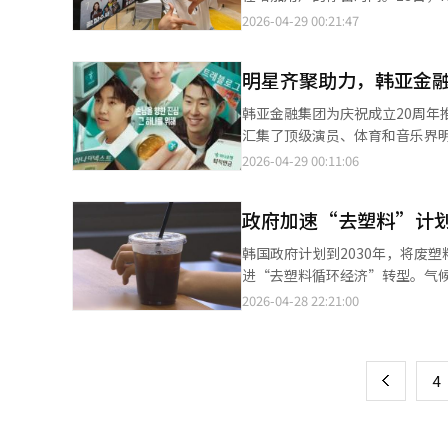
的实际困难和问题，收集的意见将
和电视剧观看的参与活动，鼓励用
2026-04-29 00:21:47
于地方，成功的钥匙掌握在地方
间，购买累计观众数超过1670
地方政府紧密沟通，实现让国民
购买迪士尼和皮克斯动画‘Hopp
明星齐聚助力，韩亚金融
手机应用观看内容后，经过简单
对家庭观众的策划得到加强。主
韩亚金融集团为庆祝成立20周年推
务‘Kids Land’将在儿童
汇集了顶级演员、体育和音乐界明
2000多集热门角色内容，并为
融在其官方YouTube频道韩亚
2026-04-29 00:11:06
尔市中心举办动画放映和AI媒体
关视频的总观看次数达到2360
书馆合作，放映国际儿童图书奖‘
呈现，背景设定在飞机机舱内，
的用户提供折扣，以降低体育、儿童
政府加速“去塑料”计划
动员孙兴慜，主持人姜虎东，以及
费用折扣。KT媒体事业本部长金炳
的明星阵容和电影式的叙事风格，该
韩国政府计划到2030年，将废
化服务，以满足客户的观看体验。
内容的再加工，自然引发了口碑
进“去塑料循环经济”转型。气
广告的策略。去年，姜虎东主持
料供应不稳定，此次措施旨在建
2026-04-28 22:21:00
页
性。一位金融界人士表示：“过
塑料政府将逐步扩大再生原料的使用
这次的成功将使金融业的内容营
并计划在食品、化妆品容器和塑
一
扩大再生原料的使用。对于再生
上
4
府计划调查化妆品容器、塑料袋
在监管范围内。外卖容器将通过
碍其他物品回收的包装将通过行