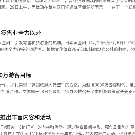
提出首个竞选承诺“健康活力首尔”，旨在通过创建随时随地关注健康的
性。Barrel将在中国市场优先推行“数字优先”战略，考虑到中国市场
问题。29日上午，吴世勋在首尔双门洞道峰区保健所表示：“在下一个任
核心电商平台为中心扩大分销渠道，随后逐步开设线下门店。Barrel计
首尔是最重要的政策。”他计划将首尔市的健康管理平台“手腕医生998
起将在上海、北京等主要城市的核心商圈逐步开设独立门店，扩大线下零售
核心是通过运动信息和健康检查结果预测慢性和重大疾病的风险。生活体
业务向运动休闲及生活方式类别扩展的战略举措。Barrel将利用其在水上运
打造‘10分钟健康生活圈’，让市民在家10分钟内就能找到运动场所。
化针对中国消费者的产品线。特别是针对被视为中国核心消费群体的90后
，零售业全力以赴
00个，而在汝矣岛、德寿宫、光化门等地铁站运营的“乐趣站”将从6个增
运动的运动休闲及生活方式产品，并加强反映本地消费者喜好和生活方式的SM
增加。计划到2030年在福利馆、图书馆等公共设施中新增120个“社区
黄金周”引发零售和旅游业的热潮。日本黄金周（4月29日至5月6日）和
“此次合作是重组中国业务结构以提高盈利能力和扩展性的契机。我们将通过
立一个“老人游乐场”以帮助预防痴呆。吴世勋强调：“收入和资产导致
，韩国全力迎接外国游客。根据文化体育观光部和韩国观光公社的数据，
l独特的水上运动风格，确保中长期增长动力。”此外，Barrel将全球水上
他选择在江北发布首个承诺，表示“贫富差距或收入差距不应转化为健康
9万，中国游客将达10万至11万。今年第一季度，日本和中国的访韩游客
务组合多元化。最近，Barrel还通过间接投资全球航天公司SpaceX
来说，最重要的是健康。我们将进一步推进五年前开始的首尔健康城市项
韩国也将迎来劳动节（5月1日）和儿童节（5月5日）的连休，预计春季出游
工智能（AI）系统翻译与编辑。
会提振第二季度的内需市场。此前，大韩商工会议所对500家企业的调
00万游客目标
数为80，与上一季度的79相近，显示出对春季特需的期待有限。中东地缘
限制了内需的增长。然而，随着韩中日黄金周的到来和政府逐步发放的“
合作，探讨实现“韩国旅游大转型”的方案。为迎接3000万游客时代，地
满期待。百货公司和免税店针对外国人推出折扣券和积分活动。大型超市则
将加强合作。文体部于28日在政府世宗办公楼召开了由旅游政策室长姜正
服务，以吸引游客消费。餐饮业和便利店等线下渠道期待通过补贴支付提
会议旨在讨论2月第11次国家旅游战略会议提出的“韩国旅游大转型及地
业内人士表示：“如果能同时吸引外国游客和因高油价补贴而增加的本地
战略会议最近通过《旅游基本法》修订，提升为总统直属机构，此次会议
能实现显著反弹。”※ 本报道经人工智能（AI）系统翻译与编辑。
政府主导，目标3000万游客文体部与各地方政府达成共识，认为“地方政
，推出丰富内容和活动
。政府计划将旅游业发展为国家战略产业，积极发掘地方特色旅游内容。
业振兴、地方特色旅游区建设、旅游开发项目绩效管理制度、韩国名胜发
PTV服务‘Gini TV’的内容和活动。通过整合最新电影、原创剧集和儿
。◆ 听取地方意见，实现旅游大跃进文体部听取了各地方政府在政策执行
T宣布将在Gini TV上逐步推出上半年热门作品的内容推广活动。通过结合