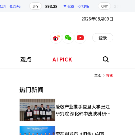
4
-0.75%
893.38
6.38
-0.71%
209.17
1.
JPY
CNY
2026年08月09日
登录
weibo
weixin
youtube
观点
AI PICK
搜
索
主页
搜索
热门新闻
爱敬产业携手复旦大学张江
研究院 深化韩中皮肤科研合
作
李在明发布《旧金山AI宣