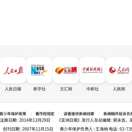
度”。废物负担金制度也将调整。根据产品寿命差异，调整负担金率，并
页
塑料，加速多次使用容器政府将回收原本简单焚烧的塑料，建立服装和一
合作，回收焚烧的警服以提取再生聚酯或用作填充材料，并计划扩大到军
子，将纳入生产者责任回收制度，与同材质容器一起回收。此外，将扩大
光学分拣机的普及，以全面回收焚烧和填埋的废塑料。通过建立广域收集
提取。同时，在多用途设施中加速多次使用容器的转变。殡仪馆将从全国
多次使用容器，并根据执行结果逐步扩大到民间设施。在不使用多次使用
构附近的咖啡馆中，推广多次使用容器文化。特别是在一些咖啡专卖店中
少混合材料包装的使用。气候部计划通过此次措施，将源头减量和循环利
板等未来废资源的各个领域。气候部长金成焕表示：“此次中东战争是危
丢弃产品的线性经济结构性弱点的机会。”他强调，将强有力且迅速地推
受外部冲击影响的可持续去塑料经济。
人民日报
新华社
文汇网
中新社
人民网
青少年保护政策
著作权规定
读者提供新闻线索
新闻稿件投诉负
注册日期 : 2014年12月29日
《亚洲日报》发行人及总编辑 : 郭永吉、
|
创刊日期 : 2007年11月15日
青少年保护负责人 : 王海纳 电话 : 02-739
|
|