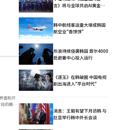
言》将与全球共启AI黄金时
代
韩中航线客运量大增成韩国
航空业"香饽饽"
热浪持续侵袭韩国 首尔4000
处避暑中心投入运行
《逐玉》在韩破圈 中国电视
剧出海进入"平台时代"
音界面和开
阶段的概念
使用的整
消息：王毅有望下月访韩 与
辆设置功能
赵显举行韩中外长会谈
操作负担。
络搜索等