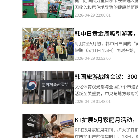
吴世勋国民力量首尔市长候选人
存风险，同时提高盈利能力和扩展
因收入和居住地导致的健康差距
例高的特点，计划以天猫、京东等
更温暖、更健康的生活质量特别市
2026-04-29 22:00:01
主要在线平台的入驻，2027年
基于人工智能的健康管理应用，
次协议也是Barrel从原有泳装
也将大幅扩建。吴世勋表示：“将
的产品开发经验和品牌竞争力，强
韩中日黄金周吸引游客
力场”将从目前的27个增加到1
Barrel将扩大不仅限于水上
个。老年人专用运动空间也将大幅
4月底至5月初，韩中日三国的“
列。Barrel相关人士表示：
心”，并在每个自治区域至少设
假期（5月1日至5日）同时开始
结合的阶段性战略，以及Barre
可能会引发幸福总量的差距。”
期间，访韩的日本游客将达8万至
2026-04-29 02:52:00
型作为中长期增长战略，并致力于业
补充道：“对市民和政策消费者
94万和145万，创历史新高。
增长基础的强化。※ 本报道经人
现其变化。”
将增加。大量日本和中国游客可能
韩国旅游战略会议：30
2026年第二季度零售业景气指
高物价、高汇率和高利率等因素
文化体育观光部与全国17个市道
贴”，业界对内需的提振效果充
活跃至关重要，中央与地方政府
食品的促销，并扩展了便捷支付
国17个市道旅游局长会议。此次
2026-04-29 01:48:01
力，已开始大规模促销和备货。
进对策”的执行方案。国家旅游
能抵御第二季度业绩的下滑，还可
与地方沟通的首次尝试。◆ 地方
KT扩展5月家庭月活动
作用”是韩国旅游大转型的关键
论了地方机场旅游枢纽化、住宿
KT在5月家庭月期间，扩大了其I
客等地方旅游接待能力改善方案
在增加用户的停留时间。28日，K