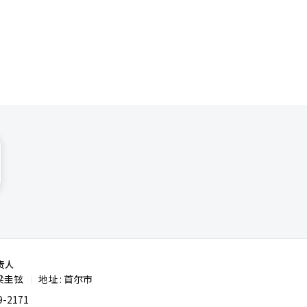
在使用再生
次性塑料杯
服等。目前
垃圾袋的拆
体系和原料
公共机构运
容器的企业
，扩大个人
用的方法扩
机，但也是
进源头减量
责人
梁圭铉
地址 : 首尔市
|
-2171