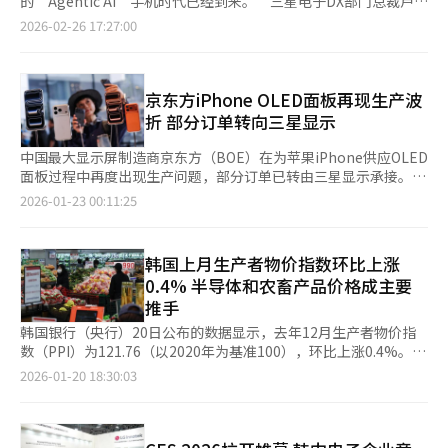
的‘Agentic AI’手机时代已经到来。”三星电子DX部门总裁卢泰
度提升约30%，系统内存扩大50%至12GB，以满足AI需求。蜂窝
文自信地宣布，第三代AI手机Galaxy S26系列正式亮相。这款手机
2026-02-26 17:27:00
版采用与iPhone 17e相同的C1X调制解调器。iPad Air有11英寸和
不仅能回答问题，还能理解用户的背景，自主完成任务，展示了更
13英寸两种尺寸，存储容量从128GB到1TB可选。颜色有蓝色、
高层次的AI创新。2月25日，三星电子在美国旧金山艺术宫举行
紫色、星光色和深空灰四种。128GB的11英寸Wi-Fi版价格为94万
了‘Galaxy Unpacked 2026’活动，发布了下一代旗舰智能手
9000韩元，13英寸Wi-Fi版为124万9000韩元，与前代相同。※ 本
机‘Galaxy S26’系列（基础版、Plus版、Ultra版）和无线耳
京东方iPhone OLED面板再现生产波
报道经人工智能（AI）系统翻译与编辑。
机‘Galaxy Buds4’系列。Galaxy S26的核心功能是‘Now
折 部分订单转向三星显示
Nudge’和‘Now Brief’，无需用户逐一指令，手机能自动判断
情况并建议所需功能。例如，当与朋友讨论分摊餐费时，AI会识别
中国最大显示屏制造商京东方（BOE）在为苹果iPhone供应OLED
对话并在屏幕上显示转账应用按钮。此外，AI会综合分析用户的日
面板过程中再度出现生产问题，部分订单已转由三星显示承接。
程和对话内容，自动提取未记录在日历中的约会，并提供每日简
据韩国IT专业媒体《The Elec》21日报道，由于京东方未能解决
2026-01-23 00:11:25
报。这表明移动AI从被动的‘聊天机器人’进化到主动的‘代
iPhone用OLED面板生产中的核心工艺问题，相关生产一度受阻，
理’阶段。三星电子的AI平台策略也很突出。除了自有的Bixby
部分订单随之转交三星显示，目前问题仍未完全消除。 事实上，
外，还允许设置谷歌的Gemini和新兴的AI搜索引擎Perplexity为
京东方在去年11月和12月期间已因制造问题影响对苹果的供货，
韩国上月生产者物价指数环比上涨
默认AI代理，提升了开放性。用户可以通过语音处理从日程注册到
此次生产受阻被视为此前问题的延续。报道称，京东方在关键工序
0.4% 半导体和农畜产品价格成主要
叫车、订餐等复杂的多步骤任务。◆ “无法偷窥”……全球首
中出现缺陷，曾被迫暂时中断iPhone 15、16、17系列OLED面板
推手
创‘隐私显示屏’引发热议 当天最受关注的是最高端型
的生产。业内普遍认为，京东方在持续满足苹果严苛的品质标准方
号‘Galaxy S26 Ultra’首次搭载的‘隐私显示屏’技术。卢总裁
面仍面临不小挑战。 值得关注的是，京东方此前在iPhone 15和16
韩国银行（央行）20日公布的数据显示，去年12月生产者物价指
介绍此功能时，现场1400多名观众报以热烈掌声。通过硬件控制
机型所采用的低温多晶硅（LTPS）OLED面板上表现相对稳定，此
数（PPI）为121.76（以2020年为基准100），环比上涨0.4%。这
显示屏像素的光扩散方式，使侧面无法看到屏幕内容，无需额外保
次再度出现问题，令业界感到意外。相较之下，技术门槛更高的
是继去年9月上升0.4%后，连续第4个月呈现增长态势。 生产者物
2026-01-20 18:30:03
护膜即可在公共场所最大化保护隐私。外媒记者称这是“智能手机
iPhone 17用低温多晶氧化物（LTPO）OLED面板尚未曝出类似问
价指数是衡量工业企业产品出厂价格变动趋势和变动程度的重要经
上首次见到的功能”，并称“物理实现视觉隐私令人印象深刻”。
题。 受此影响，京东方此前获得的部分OLED 面板订单已转由三星
济指标，反映生产领域的价格变动情况。通常，生产者物价指数的
为了支持强大的AI功能，硬件性能也大幅提升。Galaxy S26 Ultra
显示承接，转移规模达数百万件。业内分析认为，此举也符合苹果
变化会在1至3个月后传导至消费端。 分类来看，受农产品
搭载了高通的‘Snapdragon 8 Elite 5代’芯片，NPU性能比前代
为确保供应链稳定而采取的风险分散策略。 三星显示长期以来一
（5.8%）和水产品（2.3%）价格上涨带动，农林水产品整体上涨