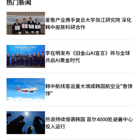
热门新闻
显示领域对日韩品牌的代际领先优势。TCL将以2453平方米展位
中估值最低，预计未来股价上涨潜力最大。” 海外股票方面，受
亮相本届展会。作为全球化科技品牌，TCL不仅成为参展面积最大
人工智能（AI）热潮推动，美国科技股在赠送榜单中占据主导地
的中国企业，也是首个占据核心展区的中国展商。通过TCL实业与
位，其中特斯拉最受青睐。数据显示，韩国个人投资者赠送最多的
爱敬产业携手复旦大学张江研究院 深化
TCL科技两个产业集团，TCL将围绕“屏宇宙”与“AI生活”两大
海外股票为特斯拉，占海外股票赠送总交易量的10%。英伟达排名
韩中皮肤科研合作
主线，系统展示其在显示科技与人工智能融合领域的创新成果。
第二，占比约9%。其后依次为Palantir（5%）、Alphabet Class
此外，大韩商工会议所近日表示，将于当地时间6日向CES 2026派
A（3.8%）、苹果（3.5%）、IonQ（2.8%）等。 此外，基于特
遣官方参观团。该参观团计划在现场考察人工智能、出行、机器
斯拉股票的交易型开放式指数基金（ETF）——Direxion Daily
人、医疗健康等全球前沿技术趋势，并据此探索支持韩国企业应对
TSLA Bull 2X Shares（TSLL）与YieldMax TSLA Option Income
未来产业变化及拓展全球市场的战略。 在CES行程结束后，参观团
Strategy（TSLY），也双双跻身赠送交易量前十。 “股票赠送服
李在明发布《旧金山AI宣言》将与全球
还将前往硅谷，访问英伟达、苹果、谷歌、Meta等全球大型科技
务”是指通过证券公司的HTS（Home trading system）或
共启AI黄金时代
企业，实地了解尖端技术产业发展情况。
MTS（Mobile trading system）向他人赠送股票的服务。投资者
只需选择所持股票，并输入收礼人的姓名及手机号码，即可赠送。
韩中航线客运量大增成韩国航空业"香饽
饽"
热浪持续侵袭韩国 首尔4000处避暑中心
投入运行