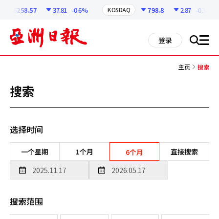
코
인
6258.57
37.81
-0.6%
798.8
2.87
-0.36%
KOSDAQ
정
보
all
登录
搜
men
索
主页
搜索
搜索
选择时间
一个星期
1个月
直接搜索
6个月
搜索范围