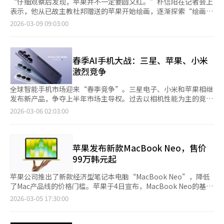
“仔细观察后发现，苹果并不一定要圆又红。”朴信阳在记者会上
表示，他从已故主教杜邦赠送的苹果开始绘画，逐渐探索“绘画是
什么”的问题。他的苹果画作从最初的圆红逐渐演变为多样的形
2026-03-09 09:03:00
态，表达了“苹果不必圆红”的理念。朴信阳在世宗文化会馆举办
第二次个展，他强调表达必须从“自我”出发，了解自己的情感是
表达的基础。在绘画过程中，他回忆起俄罗斯留学时的朋友基里
尔，探讨思念的起源和意义。他表示：“思念不仅仅是见面能解决
春季AI手机大战：三星、苹果、小米
的问题，而是对情感的深层次探索。”此次展览结合了戏剧元素，
激烈竞争
15名演员在展厅中表演，模糊现实与想象的界限。朴信阳称：“不
尝试就不知道是否会让人不适。”展览将持续至5月10日。
全球智能手机市场迎来“春季竞争”。三星电子、小米和苹果相继
发布新产品，争夺上半年市场主导权。过去以相机性能为主的竞争
点迅速转向围绕人工智能（AI）功能的技术较量。根据6日的行业
2026-03-06 02:03:00
消息，三星电子、小米和苹果最近接连发布新款智能手机，积极进
军上半年市场。三星电子和小米推出旗舰机型正面交锋，而苹果则
选择先发布经济型机型以观察市场反应。三星电子发布了下一代旗
舰“Galaxy S26”系列，力争在AI智能手机竞争中占据领先地位。
苹果发布新款MacBook Neo，售价
Galaxy S26包括基本、Plus和Ultra三款机型，搭载了高通最新
99万韩元起
的“骁龙8 Elite 5代”移动芯片。相机功能也大幅提升。Ultra机
型配备了2亿像素广角相机和5000万像素10倍光学变焦长焦相机。
苹果公司推出了新款经济型笔记本电脑“MacBook Neo”，降低
此外，还首次配备了“隐私显示”功能，防止侧面窥视。这款产品
了Mac产品线的价格门槛。苹果于4日宣布，MacBook Neo的基本
的核心是AI。Galaxy S26应用了“Now Nudge”等多种AI功能，
售价为99万韩元，教育版售价85万韩元。预订从当天开始，正式
2026-03-05 17:30:00
能够理解用户的对话背景和日程，提供所需信息。AI在智能手机中
发售日期为11日。MacBook Neo配备33厘米液晶视网膜显示屏和
的自然应用成为新的竞争标准。小米则以相机性能为主打进行对
铝制外壳，重量约1.23公斤。提供四种颜色：腮红色、靛蓝色、银
抗。在西班牙巴塞罗那举行的“移动世界大会（MWC）