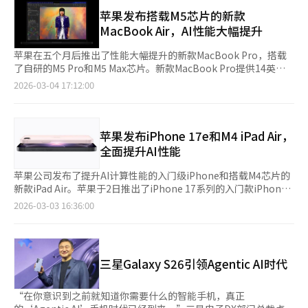
色和柑橘色。该产品搭载苹果A18 Pro芯片，能够稳定地进行网页
2026”上，小米发布了旗舰智能手机“小米17”系列。高端机
浏览、内容流媒体和照片编辑等日常操作，部分任务性能比最新的
苹果发布搭载M5芯片的新款
型“小米17 Ultra”采用了1英寸级LOFIC主摄像头传感器，具有在
英特尔Core Ultra5笔记本快50%。设备上的AI处理速度提升了3
MacBook Air，AI性能大幅提升
明亮环境下减少光晕和在黑暗环境中保持细节的HDR技术。还配备
倍。电池续航最长可达16小时，采用无风扇设计，提供无噪音环
了2亿像素长焦相机和5000万像素主摄像头，增强了相机竞争力。
境。配备1080p FaceTime摄像头、双麦克风和支持空间音效的扬
苹果在五个月后推出了性能大幅提升的新款MacBook Pro，搭载
芯片同样搭载了骁龙8 Elite 5代，提升了性能。电池容量为
声器。连接性也得到了增强，支持两个USB-C端口和耳机插孔，具
了自研的M5 Pro和M5 Max芯片。新款MacBook Pro提供14英寸
6000mAh，厚度仅为8.29毫米。小米在三星发布新产品后立即推
备WiFi 6E和蓝牙6等最新无线连接功能。操作系统为macOS
和16英寸版本，保持轻量铝合金机身，采用新一代芯片提升性能和
2026-03-04 17:12:00
出旗舰机型，显示出在全球市场正面竞争的决心。尤其是小米在韩
Tahoe，并支持与iPhone的连续性功能。约翰·特纳斯，苹果硬
能效。M5芯片由10核CPU和最多10核GPU组成，AI计算性能较M4
国市场也在扩大智能手机销售，持续挑战三星和苹果的市场地位。
件工程高级副总裁表示：“MacBook Neo是为了让更多用户以合
提升至多4倍，较M1提升至多9.5倍。苹果表示，设备上的大型语
苹果的策略略有不同。苹果选择先发布经济型机型“iPhone
理的价格体验Mac而设计的新品，结合了苹果芯片的性能、长续航
言模型和智能任务的处理速度和效率显著提高。内存带宽提升至
17e”。iPhone 17e搭载了最新的A19芯片，提升了性能，并支持
电池和高质量显示屏。”※ 本报道经人工智能（AI）系统翻译与编
153GB/s，较前代增加28%。在3D图形、AI视频修复和图像处理
苹果发布iPhone 17e和M4 iPad Air，
苹果的AI功能“Apple Intelligence”。不过，相机和设计等部分
辑。
等高负荷任务中表现出色。网页浏览速度较部分搭载英特尔Core
全面提升AI性能
规格低于旗舰机型，以降低价格。业内人士认为，苹果通过经济型
Ultra X7处理器的笔记本快50%。基础存储容量增至512GB，最高
机型确认市场需求，同时为提高AI功能的完成度争取时间。预计苹
可选4TB。SSD读写速度较前代提升至多2倍。支持Wi-Fi 7和蓝牙
苹果公司发布了提升AI计算性能的入门级iPhone和搭载M4芯片的
果将在今年9月发布下一代旗舰“iPhone 18 Pro”和“iPhone 18
6，电池续航最长18小时。通过两个Thunderbolt 4端口可连接两
新款iPad Air。苹果于2日推出了iPhone 17系列的入门款iPhone
Pro Max”以及折叠机型。尽管三家公司在同一智能手机市场竞
个外部显示器。新款MacBook Air将于3月4日开始预订，3月11日
17e。新机型搭载了基于3纳米工艺的最新A19芯片，升级了CPU、
2026-03-03 16:36:00
争，但策略各不相同。三星力图在AI智能手机竞争中巩固优势，小
正式发售。13英寸起价179万韩元，15英寸起价209万韩元。※ 本
GPU和神经网络引擎，提升了苹果智能平台和各种AI模型的运行性
米则以技术竞争力扩大在全球和韩国市场的影响力。苹果则通过经
报道经人工智能（AI）系统翻译与编辑。
能。手机采用了苹果自研的改进版C1X调制解调器，速度比前代快
济型机型管理市场，为下半年旗舰机型的发布做准备。业内一位人
两倍，功耗比iPhone 16 Pro减少约30%。摄像头配备4800万像素
士表示：“现在智能手机竞争的核心是AI体验及其支持的芯片性
的融合相机，支持2倍光学变焦。6.1英寸显示屏采用了耐刮性能提
能。今年可能会是三星和小米在上半年争夺高端市场，而苹果则在
三星Galaxy S26引领Agentic AI时代
升三倍的陶瓷盾2材料。MagSafe重新支持，采用Qi2标准，支持
下半年通过旗舰机型反击。”※ 本报道经人工智能（AI）系统翻译
最高15W无线快充。颜色有白色、黑色和柔粉色三种，存储容量有
与编辑。
256GB和512GB两种，256GB版本定价为99万韩元。同日，苹果
“在你意识到之前就知道你需要什么的智能手机，真正
还发布了搭载M4芯片的iPad Air。与M3芯片的前代相比，计算速