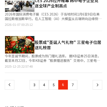
CES 2026拉开帷幕 韩中电子企业竞
提升39%。为控制发热，蒸汽腔的尺寸增加了20%。而基础版和
直是iPhone OLED 面板的核心供应商，在品质管理和供货稳定性
3.4%。在工业品中，包含半导体在内的计算机、电子及光学设备
逐全球产业制高点
Plus版则搭载了三星电子自有的‘Exynos 2600’处理器，重新启
方面积累了较高信任度。分析指出，短期内此次订单调整主要用于
价格上涨2.3%，一次金属制品价格上涨1.1%，成为推高生产者物
动了芯片组双轨策略。然而，价格上涨可能成为消费者的心理障
填补京东方供货中断造成的空缺，但从中长期来看，苹果的面板供
价的主要因素。服务业价格环比上涨0.2%，其中金融保险服务
2026年国际消费电子展（CES 2026）于当地时间1月6至9日在美
碍。由于零部件成本上升，所有型号的价格比前代上涨约10万韩
应链结构可能再度向以三星显示为核心的体系倾斜。 与此同时，
（0.7%）以及餐饮住宿服务（0.4%）涨幅居前。 具体品类方面，
国拉斯维加斯举行。在人工智能（AI）大模型从云端转向边缘侧落
元。韩国市场的出厂价为基础版125万7400韩元，Plus版145万
京东方正集中资源，为预计于今年春季发布的iPhone 17e供应
苹果（19.8%）、柑橘（12.9%）、鸡肉（7.2%）、鱿鱼
地的“硬件元年”，本届CES不仅成为英伟达、AMD等算力巨头正
2026-01-07 00:25:12
2000韩元，Ultra版179万7400韩元（256GB）。业内人士和外媒
OLED 面板。根据业内资料，该机型将搭载6.1英寸、60Hz的LTPS
（6.1%）、DRAM（15.1%）、闪存（6%）以及铜初级精炼品
面交锋的舞台，也被视为韩中两国显示与消费电子企业重塑全球产
分析认为，Galaxy S26系列是为了在今年下半年‘苹果智能’的扩
OLED面板，在相关项目中，京东方仍是占比最高的面板供应商。
（9.9%）价格大幅上涨；相反，柴油（-7.3%）和石脑油
业竞争格局的关键节点。 今年展会聚焦人工智能、机器人、移动
张前巩固市场主导地位的战略布局。美国IT专业媒体The Verge评
在继续作为iPhone 17e核心面板供应商的情况下，京东方能否尽
（-3.8%）等品类价格出现下跌。 韩国银行物价统计组组长李文熙
出行、家电等实体产业，以及与这些产业相结合的“实体AI”和日
价称，“三星电子不仅仅是增加AI功能，而是将AI深度整合到操作
快恢复正常产能并实现品质稳定，成为当前的关键课题。业界普遍
（音）表示，受半导体、一次金属制品等工业品价格上涨以及农林
常技术应用。尤其是生成式AI在产业领域的应用与商业化案例，成
股票成"圣诞人气礼物" 三星电子位居
系统中，证明其实用性。”彭博社也分析称，“通过开放的AI生态
认为，其后续能否按期解决既有质量问题、建立符合苹果标准的稳
水产品价格走高的影响，去年12月生产者物价水平整体有所上升。
为本届展会重点。 据悉，今年展会吸引来自160多个国家和地区约
送礼榜首
系统，与谷歌、Perplexity等建立联合阵线，是与封闭的苹果的明
定量产体系，将直接影响其在苹果OLED面板供应链中的地位。
在谈及对消费者物价的影响时，李文熙（音）指出：“中间品和原
4300家企业参展。韩国企业方面，三星电子、现代汽车、LG电
显差异化点。”不过，当天备受期待的‘Galaxy Ring’后续产品
材料等生产者物价是否会立即传导至消费者物价，还是经过一段时
子、斗山等大型企业，以及约1000家中小及初创企业共同参与。
今年圣诞节期间，股票成为热门赠礼选择。 据KB证券25日消息，
或‘Galaxy Glass（暂定名）’等新形态产品并未发布，令人遗
间后才体现，取决于企业经营环境、定价策略以及政府的物价稳定
凭借AI创新技术，韩国已连续三年成为CES创新奖获奖数量最多的
截至本月22日，今年KB证券“股票赠送服务”交易中，三星电子
憾。三星电子MX事业部开发室长崔元俊表示，“我们正在奠定
措施等多重因素。同时，还需要继续观察国际油价走势对物价的影
国家。 具体来看，SK海力士将首次公开下一代高带宽存储器
交易量占比达9%，位居榜首。排名第二的是LG CNS，占比4%；
Agentic AI时代的基础，将打造在看不见的地方为用户行动的真正
页
2025-12-25 22:57:48
响。” 数据还显示，包含进口品在内的国内供应物价指数较去年
（HBM）产品“16层 48GB HBM4”。SK海力士以“以创新AI技
三星电子优先股以2.4%位居第三。其后依次为明仁制药
AI伴侣。”Galaxy S26系列将于2月27日至3月5日在韩国进行预
11月上升0.4%。其中，原材料（1.8%）、中间品（0.4%）、最
术打造可持续未来”为主题，介绍针对AI优化的下一代内存解决方
（2.3%）、斗山能源（1.6%）、Kakao（1.4%）、DH造船
售，并于3月11日在全球120多个国家正式上市。价格上涨10万韩
一
终产品（0.2%）均呈上升趋势。包含出口品在内的总产出物价指
案。 LG电子提出以“共情智能”为核心理念，通过精准理解用户
（1.3%）等。其中，三星电子与三星电子优先股的赠送交易量合
元的阻力能否被‘Agentic AI’的创新性所克服，全球移动市场的
数环比上涨0.4%，农林水产品（3.2%）和工业制品（0.5%）是带
意图，提供高度个性化的智能功能体验。 与此同时，英伟达
计占韩国股票赠送总量的十分之一以上。 分析认为，在今年美国
目光聚焦于此。※ 本报道经人工智能（AI）系统翻译与编辑。
上
6
下
3
4
5
7
动指数上涨的主要因素。
（NVIDIA）抢先公开接替Grace Blackwell（GB）的下一代超级
科技股走强的带动下，韩国半导体板块股价持续走高。相比其他半
芯片Vera Rubin（VR），以提前拉开与竞争对手的技术差距。英
导体大企业，三星电子单股价格相对较低，作为礼物负担较小，加
一
伟达强调自身正构建面向所有人工智能的统一平台，并通过持续加
之市场普遍看好其后续上涨空间，从而交易量大幅上升。 KB证券
深技术壁垒，巩固其在AI市场的领先地位。 据悉，中国企业方面，
研究中心负责人金东元（音）在报告中指出：“三星电子目前市净
页
海信将推出全新升级的RGB-Mini LED电视，有望再次实现在高端
率（PBR）为1.5倍，较竞争对手平均低44%，在全球DRAM厂商