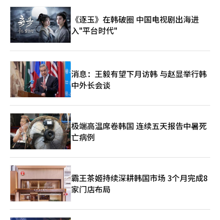
《逐玉》在韩破圈 中国电视剧出海进
入"平台时代"
消息：王毅有望下月访韩 与赵显举行韩
中外长会谈
极端高温席卷韩国 连续五天报告中暑死
亡病例
霸王茶姬持续深耕韩国市场 3个月完成8
家门店布局