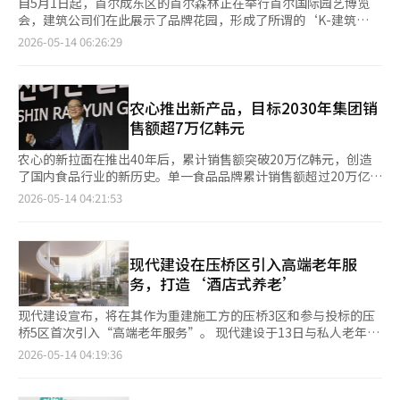
自5月1日起，首尔成东区的首尔森林正在举行首尔国际园艺博览
会，建筑公司们在此展示了品牌花园，形成了所谓的‘K-建筑
区’，吸引了市民的光临。过去以样板房为中心的建筑公司营销，
2026-05-14 06:26:29
正在向花园、快闪和生活方式空间的形式演变。 走进首尔森林的
草坪，映入眼帘的是红色大门、圆形花园和浓密的绿色林荫小道。
市民们像散步一样游览这个空间，20至30岁的游客们在各处拍
照。当天，草坪旁的空间中，除了GS建设，还有IPARK现代产业开
农心推出新产品，目标2030年集团销
发、凯龙建设、大宇建设、湖畔建设等参与了‘K-建筑区’的建
售额超7万亿韩元
设。 凯龙建设以红色大门和石墙花园吸引了眼球，大宇建设则展
示了以圆形结构为中心的‘筒仓(Silo)’花园。IPARK现代产业开
农心的新拉面在推出40年后，累计销售额突破20万亿韩元，创造
发在现有树木上悬挂了“在建造之前，先要想象”的标语，并利用
了国内食品行业的新历史。单一食品品牌累计销售额超过20万亿韩
绣球花等进行景观布置。此外，还设置了座椅和休息区，让市民们
元，在国内方便面行业乃至整个食品产业中都是前所未有的成就。
2026-05-14 04:21:53
可以自然地休息。建筑品牌不仅仅是简单的销售宣传，而是扩展
农心计划到2030年将海外销售占比提高至60%，实现集团销售额
为‘体验型内容’，以此来扩大与年轻消费群体的接触。 尤其最
超过7万亿韩元的目标。 农心于13日在首尔小公洞乐天酒店召开媒
引人注目的空间是GS建设的企业花园‘花园宰’。GS建设以‘伊
体座谈会，发布了自1986年推出以来新拉面的成就和全球愿景。
丽莎白森林(Elysian Forest)’为名，借鉴了济州的古榕林，尽量
新拉面于1986年10月以“让男人流泪的辣味”为宣传语推出，
现代建设在压桥区引入高端老年服
保留了首尔森林的树木，密植了榉树和蕨类植物，展现了森林的深
1991年在国内市场夺得第一名，至今已保持35年的领先地位。目
务，打造‘酒店式养老’
邃感。在阴凉处安装了微细雾喷洒的‘UFB冷却雾系统’，让人感
前累计销售量约为425亿份。 赵永哲农心代表在座谈会上表
受到仿佛置身于深林中的凉爽。 现场有员工驻守，提供空间策划
示：“累计销售额20万亿韩元不仅是简单的财务成就，更是与全球
现代建设宣布，将在其作为重建施工方的压桥3区和参与投标的压
和商品。访客们表示：“在首尔森林散步时，自然地参观这个空
消费者的日常生活相伴40年的证明。”他强调：“新拉面所创造
桥5区首次引入“高端老年服务”。 现代建设于13日与私人老年社
间，感觉不到是建筑公司的空间”，“拍照点很多，氛围很时
的，最终是无数人的时间、记忆和生活的一部分。”赵代表引用了
区运营商经典500签署了老年生活护理服务模型的开发与运营协
2026-05-14 04:19:36
尚。”实际上，包括推着婴儿车的家庭在内，各个年龄层的游客都
农心创始人已故辛春浩会长的话：“韩国的味道将成为最具全球性
议。此次合作的目标区域为压桥3区和5区。 通过此次协议，现代
在这个空间中。 GS建设新产品战略团队负责人柳惠彬表示：“我
的味道”，重新审视了新拉面的遗产。 农心具体化了到2030年将
建设计划为压桥3区和5区的老年居民提供医疗、健康管理和文化项
们策划了让首尔森林的访客自然接触宰品牌的活动”，“专注于在
集团整体销售额提升至7.3万亿韩元、海外销售占比超过60%