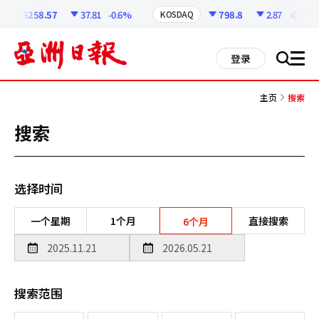
코
인
6258.57
37.81
-0.6%
798.8
2.87
-0.36%
KOSDAQ
정
보
all
登录
搜
men
索
主页
搜索
搜索
选择时间
一个星期
1个月
直接搜索
6个月
搜索范围