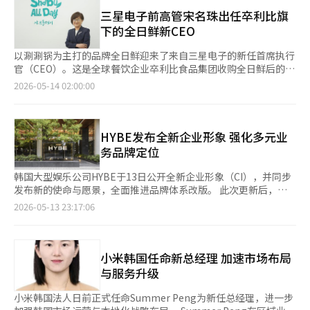
目等服务。医疗服务将由建国大学医院负责。除了健康管理服务，
不破坏现有草坪的情况下，创造一个可以长时间停留的空间。”
的“愿景2030”。赵代表表示：“这是一个具有挑战性的目标，
如防跌倒、认知功能管理和预防痴呆外，还将提供涵盖睡眠、饮食
三星电子前高管宋名珠出任卒利比旗
根据GS建设的统计，自5月1日至12日，‘伊丽莎白森林’的访客
但完全可以实现。”他指出，釜山绿山出口专用第二工厂的完工、
和运动的健康护理。此外，还将开展美术课程、古典音乐表演、舞
下的全日鲜新CEO
约为86,000人。园区运营结束后，该空间将捐赠给首尔市，尽管快
零食业务进入美国市场、新业务多元化等是实现目标的核心依据。
蹈运动和围棋等社区项目。 经典500是一个高端老年公寓品牌，结
闪活动结束，仍计划让市民继续使用该空间。 距离首尔森林步行
在全球营销方面，K-文化的融合已带来了显著成果。沈圭哲全球营
合了酒店式居住服务和医疗护理的运营系统。现代建设计划借此合
以涮涮锅为主打的品牌全日鲜迎来了来自三星电子的新任首席执行
约15分钟的成水洞，另一个室内体验空间‘哈乌斯·宰’正在运
销部门负责人表示：“与K-pop女团aespa签约为全球大使后发布
作，将老年友好型居住服务扩展到其THE H品牌项目和新承接的业
官（CEO）。这是全球餐饮企业卒利比食品集团收购全日鲜后的首
营。GS建设将原本作为成水战略整治区1地块的宣传馆进行重新品
的首个广告活动在全球获得超过5亿次观看。”他解释说：“新拉
务中。 现代建设相关人士表示：“这是为了整合支持老年居民的
次高管任命。 全日鲜运营公司宣布，前三星电子副总裁宋名珠被
2026-05-14 02:00:00
牌化，开设了快闪店。 快闪店内部的氛围与一般的公寓宣传馆不
面不仅是一种食品，更是代表K-文化的文化商品。” 实际上，新
健康管理、休闲、交流和生活便利的差异化战略，我们将积极应对
任命为新任首席执行官。 宋名珠在三星电子工作了30余年，作为
同。该空间从上午10点到下午6点开放，每30分钟约有20至30名访
拉面在过去的冬季参加了加拿大魁北克冬季狂欢节、日本札幌雪
老年友好居住趋势，提出新的居住标准。” 目前，压桥5区的重建
大专女性招聘第一期的员工，曾负责'定制'和'Grande'等高端家电
客入场。前来现场的访客中不乏听闻口碑而来的。 走过入口，首
祭、以及中国哈尔滨冰灯节等全球三大冬季节日，并在纽约时代广
投标竞争主要在现代建设和DL E&C之间进行，施工方将在30日的
品牌的战略及全球业务。她曾担任销售创新集团负责人和全球项目
先映入眼帘的是‘微缩景观区’。在这里可以详细查看2031年计
场和伦敦皮卡迪利广场等主要地点进行了大型户外广告宣传。 40
业主大会上选出。 此前，现代建设通过压桥3区的宣传中心展示了
管理集团负责人，并晋升至副总裁，是品牌与市场营销领域的专
HYBE发布全新企业形象 强化多元业
划分销的‘利贝尼克宰’的大型模型图。接下来的‘设施区’被布
周年纪念的新产品也揭开了面纱。农心计划于18日在韩国和日本同
无人接驳车和巡逻机器人等未来居住技术，并公布了大型社区设施
家。 选择一位与餐饮业毫无关联的高管，背后是卒利比食品在战
务品牌定位
置成小型电影院，而实际客厅部分的‘单元区’则可以间接体验到
时推出“新拉面罗马”，并计划于6月向全球市场扩展。该产品灵
的构想。计划建设连接主要设施的循环社区空间，以及水疗、游泳
略上的深思熟虑。公司希望将全日鲜发展为K-食品的全球代表品
最高64层的汉江景观。利用开放窗结构实现的全景视图技术，目前
感来源于“莫迪消费者”趋势，基于辣椒酱结合番茄和奶油酱
池、健身设施和私人空间，以增强高端居住服务。※ 本报道经人
牌，因此将新任首席执行官的品牌策划能力和全球业务经验视为首
韩国大型娱乐公司HYBE于13日公开全新企业形象（CI），并同步
正在申请专利。 空间各处还布置了刺激五感的元素。内部播放着
的“K-罗马”概念，企划和开发耗时约4年。同时，农心将在6月
工智能（AI）系统翻译与编辑。
要考量。 卒利比食品在今年2月通过与韩国法人'卒利-K'及私募股
发布新的使命与愿景，全面推进品牌体系改版。 此次更新后，
宰的声音策划音乐，灯光和扩香器的感官演绎也引人注目。与教保
于首尔成水洞开设品牌体验空间“新拉面小吃”，以扩大与年轻人
权基金Elevation Equity Partners Korea的财团，收购了全日鲜
HYBE将原先同时使用公司名称、象征标识及使命语的CI体系，调
文库·CGV的合作内容，以及空中酒吧派对、儿童区和育儿服务、
2026-05-13 23:17:06
及外国游客的接触。 新拉面目前已出口至全球100多个国家，成为
100%的股份，交易金额约为1300亿韩元。 此次收购完成后，全
整为公司名称与象征标识分别独立呈现的形式。 HYBE表示，在视
车病院的非接触医疗服务等，宰所追求的高端社区服务也一并介
全球方便面市场的“前五”品牌。农心计划进一步超越以油炸面为
日鲜将完全脱离原母公司名轮堂，作为卒利比食品集团的正式子公
觉层面进一步实现简洁化的同时，公司名称（HYBE）与象征标识
绍。 GS建设品牌战略团队前任郑裕珍表示：“希望这是一个让人
主的产品组合，向干面、炒面、意大利面等面食领域扩展，成
司重新起步。 宋名珠表示：“我将把母公司在食品与饮料
（H）的辨识度也得到强化。新的CI能够更清晰地展现HYBE从音
提前体验宰生活的机会”，“宰希望将家扩展为体验的领域，而不
为“全球面食解决方案提供商”。 赵代表表示：“当今消费者不
（F&B）运营方面积累的经验应用于全日鲜，为消费者提供更多价
乐业务扩展至多元业务领域的品牌身份认同。目前，新CI已应用于
小米韩国任命新总经理 加速市场布局
仅仅是商品。” 她还表示：“过去建筑公司的宣传馆给人一种是
仅仅寻找美味的产品，还要求健康、便利，以及在其中感受到的体
值，同时与加盟商实现共赢，构建可持续的增长模式。”她还强
HYBE位于龙山的总部大楼及官方网站等主要渠道。 当天，HYBE
父母那一代的专属物品的感觉，而建筑公司也希望运营能够让年轻
与服务升级
验和文化等多种价值。”他指出：“现在是一个需要为每个人提供
调：“客户的信任是这一业务的本质，我将加强以现场为中心的管
还同步公开了反映企业行业哲学与核心价值的新使命，以及涵盖未
一代在社交媒体上分享的内容的快闪店，因此，想要体验宰品牌的
答案的时代，农心将成为能够通过‘面’这一媒介满足全球消费者
理。” 全日鲜以提供高品质的牛肉和新鲜蔬菜为特色，推出了价
来发展方向的新愿景。其中，新使命被定义为“发现新的世界，开
2030年代的访客也越来越多。” 一位参观现场的30多岁访客表
小米韩国法人日前正式任命Summer Peng为新任总经理，进一步
各种口味需求的公司。”※ 本报道经人工智能（AI）系统翻译与编
格亲民的无限量涮涮锅概念。自2023年7月开设首家门店以来，短
启沉浸式旅程（DISCOVER A NEW UNIVERSE, UNLOCK AN