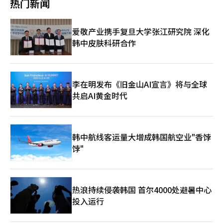
热门新闻
也类似。在货架前挑选产品的28岁印度人罗宾表示：“我不知道
下了约7亿韩元的销售额，并迅速进入了6000多家主要零售渠道。
HANKOOK产品是仿制品，”并说：“因为有韩文，所以我以为是
得益于此，Bibigo饺子在今年3月首次突破了日本饺子市场10%的
韩国拉面。”他还补充道：“价格比原版便宜，所以选择了它。”
市场份额。 目前，Bibigo饺子及CJ第一制糖的产品通过约4万个零
爱敬产业携手复旦大学张江研究院 深化
从东南亚到日本……国籍不明的‘K-风格’反击 这种现象并非仅
售渠道和在线平台在日本销售，包括永旺、唐吉诃德、好市多等。
韩中皮肤科研合作
限于尼泊尔。随着K-食品人气的上升，亚洲各地快速增加了采用韩
CJ第一制糖相关人士表示：“通过此次KCON现场，我们感受到了
国式包装和韩文的当地食品。当地企业不仅仅是进口和销售韩国产
对Bibigo和K-食品的高度关注，未来将通过多样的营销活动，进
品，还积极模仿韩国拉面的设计和命名方式。 一个典型的例子是
一步巩固作为全球代表性K-食品品牌的地位。”※ 本报道经人工
印度市场。印度大型食品企业ITC通过即食面品牌‘Yippee’销
智能（AI）系统翻译与编辑。
售‘大吉拉面’。产品正面用韩文标注‘大吉’，并以黑色和红色
李在明发布《旧金山AI宣言》将与全球
为主的强烈色调强调韩国式辛辣拉面的形象。‘韩国
共启AI黄金时代
（Korean）’的字样也被加入，突显韩国拉面的概念。 印度尼西
亚的情况也类似。当地代表性拉面品牌米斯达普（Mie Sedaap）
推出了‘韩国调味鸡排拉面’概念的产品，包装上用韩文标注‘调
味鸡排’，并强调了火味和辛辣味的红色设计。 被称为方便面的
韩中航线客运量大增成韩国航空业"香饽
发源地的日本也不例外。在日本的便利店和超市，容易找到标
有‘韩国炸酱面’、‘韩国式拉面’等的当地品牌杯面。许多产品
饽"
将韩文的字样放得比日文更大，或使用红色和黑色的设计来强调韩
国式辛辣拉面的形象。 日本最大的拉面企业日清食品也曾早早卷
入争议。2023年推出的‘日清炒面U.F.O.炒面韩国风甜辣卡尔
波’因其粉色包装和产品概念与三养食品的‘卡尔波火鸡炒面’相
热浪持续侵袭韩国 首尔4000处避暑中心
似而受到指责。尽管是日本产品，但在产品名称中直接使用了‘炒
投入运行
面’这一韩文表达也引起了关注。 业界认为，这种现象的出现与
以辛拉面和火鸡炒面为中心的K-拉面的热销有关。根据农林畜产食
品部的数据，去年K-食品的出口额（初步）同比增长5.1%，达到