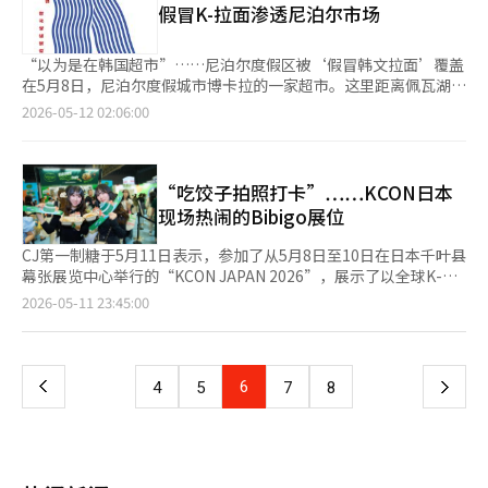
假冒K-拉面渗透尼泊尔市场
Hi-Mart希望借助海信在价格和大尺寸产品上的优势，抢占超大屏
尖’品牌地位，提升了韩国汽车工业的声望。 此后，2015年出口
电视市场需求。 从盈利角度来看，海信入驻对乐天Hi-Mart同样具
量为5109839辆，2019年为61093781辆，2023年为70087640
有积极意义。相比在韩国市场拥有强大渠道控制力的三星与LG，
辆，出口量每3至4年增加1000万辆。业内人士表示，如果当前趋
“以为是在韩国超市”……尼泊尔度假区被‘假冒韩文拉面’覆盖
海外品牌通常采用直采直购模式，可减少中间流通环节，从而提升
势持续，预计明年累计出口将突破8000万辆。 在全球市场竞争加
在5月8日，尼泊尔度假城市博卡拉的一家超市。这里距离佩瓦湖步
零售利润率。 除海信外，乐天Hi-Mart近期还陆续引进日本品牌双
剧的背景下，汽车市场正在扩大。今年初，HMG经营研究院发布
行约10分钟，是当地最大零售店，白天和夜晚都挤满了当地人和游
2026-05-12 02:06:00
鸟（Twinbird）、意大利高端厨电品牌UNOX Casa等，希望借此
的调查显示，全球汽车市场预计将比去年增长0.2%，达到8793万
客。进入超市后，首先映入眼帘的是拉面货架。大多数产品的包装
摆脱经营低迷局面。今年第一季度，乐天Hi-Mart营业亏损达148
辆。尽管美国和西欧等发达市场增长放缓，但印度等新兴市场的表
上都有韩文，黑色、红色和粉色的包装让人感到熟悉，仿佛置身于
亿韩元（约合人民币6780万元），同比亏损进一步扩大，净销售
现被看好。 国内汽车生产方面，今年也创下了里程碑。到去年为
韩国超市的拉面区。 走近货架，拿起一款产品时，感到一丝奇怪
额为4969亿韩元，同比缩水6.1%。
止，累计生产达到1亿2911万辆，而今年1至4月又增加了1387043
的违和感。虽然看起来像韩国产品，但实际上是当地和海外品牌的
“吃饺子拍照打卡”……KCON日本
辆，突破了1亿3000万辆。 韩国汽车移动产业协会（KAMA）和韩
产品。最引人注目的是一个名为‘韩国（HANKOOK）’的品牌炒
现场热闹的Bibigo展位
国汽车产业合作社（KAICA）于当天在首尔瑞草区举行了‘第23届
面。黑色背景上，鸡角色喷火的设计自然让人联想到三养食品的火
汽车日’庆祝活动，表彰了36名在汽车产业发展中做出贡献的个
鸡炒面。‘火鸡（BULDAK）’的英文标识和‘火鸡炒面’的产品
CJ第一制糖于5月11日表示，参加了从5月8日至10日在日本千叶县
人。 最高荣誉金塔产业勋章授予了现代汽车集团副会长张载勋。
名称，以及特有的字体几乎一模一样。甚至在应该标有‘韩国制造
幕张展览中心举行的“KCON JAPAN 2026”，展示了以全球K-食
银塔产业勋章授予了MR基础设施汽车公司首席执行官范相植，铜
（Made in Korea）’的地方，放上了太极图案和‘韩国的味道
品品牌Bibigo为主题的体验展位。 此次展位以K-POP组合“Zero
页
2026-05-11 23:45:00
塔产业勋章授予了KG移动公司首席执行官黄基英。 今年的表彰主
（Taste of Korea）’的字样，令人困惑。原版的粉色包装的卡尔
Base One”的“快乐Bibigo日”为主题，结合了Zero Base One
要集中在引进国内生产环保汽车和技术开发等电动化转型，以及人
波火鸡炒面也被完全仿制。 在货架上越看越多类似的产品。使用
的标志性蓝色与Bibigo品牌形象，并设置了大型蛋糕装置，营造
一
工智能、软件、自主驾驶技术创新、智能制造技术提升、未来汽车
韩文的方式各不相同。尼泊尔的拉面品牌‘当前（Current）’在
了生日派对的氛围，吸引了现场观众的关注。 在Bibigo美食车区
产业生态系统构建、新市场开拓和共生合作等方面，旨在增强未来
包装正面大字写着直译的‘现在’，而‘大奖（Jackpot）’则在
域，提供了日本主打产品饺子和米醋的套餐菜单。美食车前排起了
上
6
下
4
5
7
8
汽车的竞争力。 韩国汽车移动产业协会会长郑大振表示：“汽车
产品名称旁边放置了‘共同资金’这个与拉面毫无关系的词。 为
长队，活动期间共售出约2万个产品。 CJ第一制糖将日本视为K-食
产业的出口50年与韩国经济增长的历史息息相关。为了在全球未来
了强调辛辣味，使用韩文的案例也很多。货架上到处都是标有‘恶
品全球扩展的核心战略市场，正在加强当地的市场攻势。去年9
一
汽车竞争中保持领先地位，需要确保国内生产基础，并通过公私合
魔的’、‘辣辣的’等字样的产品。当地超市的员工表示：“重要
月，CJ第一制糖投资约1000亿韩元，在日本千叶县木更津市建成
作扩大研发和投资。” ※ 本报道经人工智能（AI）系统翻译与编
的不是意思，而是有韩文这个事实本身，”并说：“只要有韩文，
了饺子生产工厂。这是国内食品行业首次在日本建立生产设施。
辑。
页
就会增强韩国拉面的认知度，从而提高偏好度。” 消费者的反应
由千叶工厂生产的新产品“Bibigo饺子饺子”在上市首月的3月创