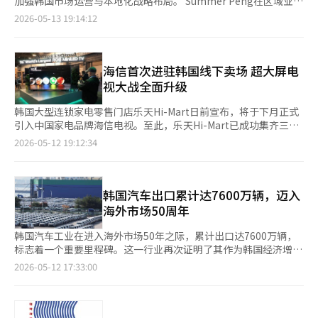
示：“这是我第一次来建筑公司的快闪店，感觉比想象中更有感
加强韩国市场运营与本地化战略布局。 Summer Peng在区域业务
辑。
短三年内在全国开设了172家门店。※ 本报道经人工智能（AI）系
IMMERSIVE JOURNEY）”。 HYBE相关负责人表示：“该使命蕴
官，拍照点也很多”，“这不仅仅是简单的销售宣传，而是提前体
管理、渠道运营以及全球跨境电商领域拥有丰富从业经验，长期以
2026-05-13 19:14:12
统翻译与编辑。
含着通过艺人、内容及多样化服务，为用户提供前所未有的沉浸式
验未来居住的感觉。”
来在小米多个海外市场推动业务发展，曾全面负责小米在港澳地区
体验，使任何人都能发现新的兴趣与世界。这也体现了HYBE顺应
的业务，成功推动当地市场份额提升，并在多渠道零售运营优化、
不断变化的时代，持续创造全新体验的意志。” 新愿景则为“基
品牌高端化定位以及跨境电商业务拓展等方面取得显著成果，进一
于音乐与技术的全球娱乐生活方式平台公司（GLOBAL
步增强了小米在国际市场中的竞争力。 在加入小米前， Summer
海信首次进驻韩国线下卖场 超大屏电
ENTERTAINMENT LIFESTYLE PLATFORM COMPANY BASED
Peng还曾在华为、创维、OPPO等全球IT企业担任多个核心职
视大战全面升级
ON MUSIC AND TECHNOLOGY）”。HYBE表示，该愿景体现了
位，负责产品运营及制定消费者战略等，积累了深厚的行业经验。
公司以世界级音乐与内容为基础，通过平台连接并扩展用户体验，
小米韩国方面表示，此次人事调整是集团应对快速变化的全球商业
韩国大型连锁家电零售门店乐天Hi-Mart日前宣布，将于下月正式
进一步推动以粉丝为中心的娱乐生活方式进化的发展方向。HYBE
环境、进一步提升韩国市场运营效率的重要举措。未来，小米将持
引入中国家电品牌海信电视。至此，乐天Hi-Mart已成功集齐三星
还介绍称，公司致力于成长为以音乐与技术为核心的娱乐生活方式
续加强产品竞争力与渠道运营能力，并深化与韩国消费者及合作伙
电子、LG电子、TCL与海信等全球电视销量四强。 此前，海信在
2026-05-12 19:12:34
平台企业，与此前愿景相比，此次新增并明确提出了“技术
伴之间的协作关系。 小米韩国近来持续扩大产品阵容，先后在韩
韩国市场仅通过电商平台Coupang进行线上销售。此次入驻乐天
（Technology）”这一核心要素。 此次品牌体系改版，被视为
国市场推出包括Xiaomi 17 Series、POCO X8 Pro等智能手机产
Hi-Mart，标志着海信首次进入韩国主流线下零售渠道，消费者将
HYBE于2024年8月发布新增长战略“HYBE 2.0”后的延续举措。
品，以及REDMI Pad 2 9.7、Xiaomi Pad 8、REDMI Buds 8 Pro、
有机会在实体店直接体验和购买海信电视。 业内分析称，乐天Hi-
HYBE前身为2005年成立的Big Hit Entertainment。随着BTS成
Xiaomi Watch 5等多款AIoT智能生态设备，持续丰富本地产品矩
Mart此举是品牌结构革新战略的重要一步。在高端市场，乐天Hi-
韩国汽车出口累计达7600万辆，迈入
长为全球顶级艺人，公司规模迅速扩大。此后，HYBE于2020年10
阵。 小米韩国目前已通过官方线上商城、Naver品牌馆及
Mart将继续聚焦三星电子和LG电子。而在中低价位及高性价比产
海外市场50周年
月成功登陆韩国综合股价指数（KOSPI）市场，成为韩国娱乐行业
Coupang等主流电商平台构建销售网络，并在韩国运营8家线下门
品线方面，则通过自有品牌PLUX、加上TCL与海信两大全球品牌
首家上市企业，并于2024年成为韩国演艺经纪公司中首个被指定
店，持续扩大线上线下零售体系。
进行多元化布局，扩大消费者的选择空间。 尽管在技术实力方
韩国汽车工业在进入海外市场50年之际，累计出口达7600万辆，
为需公示企业集团（大型企业集团）的企业。
面，海信仍被认为与三星和LG存在一定差距，但凭借出色的性价
标志着一个重要里程碑。这一行业再次证明了其作为韩国经济增长
比，在超大屏电视市场中展现出强劲竞争力。根据市场调研机构
核心支柱的地位。 根据韩国汽车移动产业协会（KAMA）的数据，
2026-05-12 17:33:00
Omdia的数据，去年在100英寸及以上电视市场中，海信以57.1%
截至上个月，韩国汽车累计出口达76548569辆。这一成就自1976
的市场份额连续三年位列全球首位。 近年来，韩国消费者对超大
年6月现代汽车首次将国产乘用车‘小马’出口至厄瓜多尔以来，
屏电视的偏好日益明显，“屏幕越大越好”成为消费主流。同时经
历经50年取得。 韩国汽车出口在1999年首次突破1000万辆，达到
济放缓也推动了理性消费趋势，高性价比产品需求快速增加。乐天
11073814辆。这得益于现代汽车和起亚在全球整车市场的‘顶