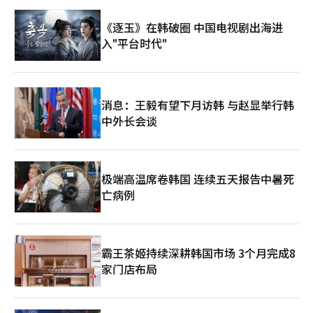
1362亿美元，创历史新高。其中，拉面（152.1亿美元）的出口额
《逐玉》在韩破圈 中国电视剧出海进
增长21.9%，首次突破150亿美元。今年的增长势头也很强劲，第
一季度拉面出口额为43.5亿美元（约650亿元），同比增长
入"平台时代"
26.4%。 “规避法律，盗用形象”……面临品牌损害的食品行业
食品行业最近将海外出现的‘韩文借用’现象视为一种超越简单潮
流的变化。过去，主要以英语和当地语言为主的包装，现在韩文
和‘KOREA’的标识本身成为提升产品竞争力的因素。 然而，随
消息：王毅有望下月访韩 与赵显举行韩
着地位的提升，品牌损害的担忧也在加剧。三养食品表示，火鸡炒
面品牌在全球范围内受到欢迎，模仿产品也迅速增加。过去，多是
中外长会谈
直接抄袭商标或角色，而最近则演变为巧妙规避法律的形式。 三
养食品的相关人士表示：“最近，许多案例是模仿品牌特有的色彩
组合或包装构成等‘商业外观’元素，导致消费者混淆，”并表
示：“只稍微改变吉祥物角色的细节，或插入‘韩国式辛辣味’等
极端高温席卷韩国 连续五天报告中暑死
字样，使其看起来像正品。” 农心的相关人士表示：“以前多是
亡病例
直接抄袭产品名称，现在则是巧妙模仿设计、颜色和氛围，”并表
示：“并不是直接复制商标，而是仅仅借用设计的‘感觉’，因此
法律应对变得更加复杂。” 业界通过当地的分销网络和消费者举
报监测类似产品，同时进行警告信的发送和行政措施等法律应对。
霸王茶姬持续深耕韩国市场 3个月完成8
在主要国家，商标权和包装设计版权的注册也在扩大。一位业内人
士指出：“K-食品的地位提升是令人振奋的，但消费者混淆韩国产
家门店布局
品的恶意模仿，从长远来看是严重损害品牌价值的问题。”