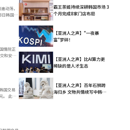
感到负
霸王茶姬持续深耕韩国市场 3
普遍动荡，
海力士，因
个月完成8家门店布局
8日韩国交
4%，跌至
易量的约
型半导体股
【亚洲人之声】"一夜暴
15%。 与
1拆分，
富"梦碎！
斯工业平均
）等是高价
软的趋势。
国情院正
，台湾加权
外交和安全
业的基本
【亚洲人之声】比AI算力更
跌0.46%
稀缺的是人才生态
升，股市在
告，正在
年期国债收
国等欧洲主
增加，给成
【亚洲人之声】百年石狮跨
。 此
月前瞻市盈
海归乡 文物共情续写中韩人
管如此，特
。 此
李京敏表
文新篇
PI的强
别检察官的
，超出市场共
息。 与
亿韩元，成
执行，并于
2亿韩元（增