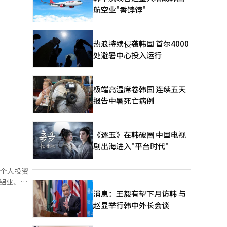
航空业"香饽饽"
热浪持续侵袭韩国 首尔4000
处避暑中心投入运行
极端高温席卷韩国 连续五天
报告中暑死亡病例
《逐玉》在韩破圈 中国电视
剧出海进入"平台时代"
得个人投资
高价股。这
消息：王毅有望下月访韩 与
赵显举行韩中外长会谈
尤金投资证