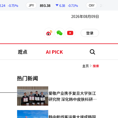
4
-0.75%
893.38
6.38
-0.71%
209.17
1
JPY
CNY
2026年08月09日
登录
weibo
weixin
youtube
观点
AI PICK
搜
索
主页
搜索
热门新闻
爱敬产业携手复旦大学张江
研究院 深化韩中皮肤科研合
作
韩中航线客运量大增成韩国