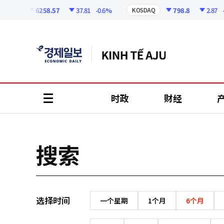
코
인
6258.57
37.81
-0.6%
798.8
2.87
-0.
SPI
KOSDAQ
정
보
时政
财经
all
menu
搜索
选择时间
一个星期
1个月
6个月