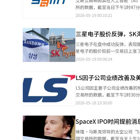
艾斯艾姆蒂因其在人工智能（AI）半导
平高速公路路线变更的疑虑、官
长47.9%）。”他认为，除了现有产品外，所有
所的数据，截至当日下午1时47分
关的疑虑等。上周，特别检察官调查了9名被告和42名证人。 另
的新型火箭将在本周开始今年的
个月曾处于7000韩元区间，近期迅速攀升，突破了1800
2026-05-19 00:10:21
到期之际，向总统和国会提交调查
增加。”他补充说：“通过上个月
势，交易所于15日公告该公司将于18日被指定为投资注意事
报道经人工智能（AI）系统翻译
扩建完成后，年销售额有望超过5
（IT）营销的公司。该公司与三
三星电子股价反弹，SK
电子元件。2000年在科斯达克市场上市。 近期，艾斯艾姆蒂正围绕CMOS图像传感器（CIS
等高附加值产品线扩大业务范围。
三星电子在盘中成功反弹，表现强劲。SK海力士也上涨了1%
增长和盈利能力改善充满期待。 此外，随着AI产业的扩展，半导体及汽车电子元件市场的增长势头持续，艾斯艾姆蒂
星电子的股价较前一交易日上涨了1万250元（3.79
在相关流通和营销业务方面的投资
现疲软，一度跌至26万2000元
2026-05-19 00:08:24
趋势。目前股价略微回落，维持在28万元附近。 SK海力士的股价也较前一交易日上
万9000元。SK海力士当天以18
LS因子公司业绩改善及
转为上涨。 随着两大半导体巨头的反弹，原本疲软的韩国综合股价指数（KOSPI）也恢复至7500点以上，扩大了涨
幅。 不过，市场分析人士指出，波动性加大的可能性依然存在。 未来资产证券公司的研究员徐相英表示：“韩国股
LS公司因主要子公司业绩改善的
市因个人投资者的积极净买入，
交易所的数据，截至下午1时30分，
的。”※ 本报道经人工智能（A
上涨的原因被解读为证券市场对目
2026-05-18 23:30:00
天通过其美国子公司LSCUS与
槽。合同总额超过4万亿韩元，创
SpaceX IPO时间
厂生产的母线槽将优先供应，未
能数据中心的扩展，电力基础设施
埃隆·马斯克领导的太空公司“Spac
天表示，LS主要子公司的结构性
国交易所的数据，截至当天上午10时