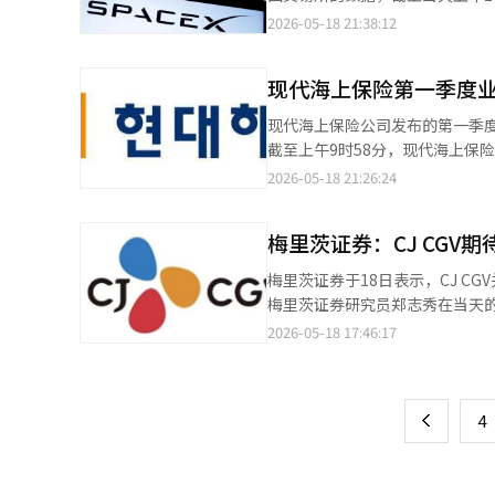
券研究员许敏浩表示：“LS第一季
此外，Sphere的股价也上涨了33
2026-05-18 21:38:12
析称，LS电缆、LS MnM、LS 
报70500韩元。 此前，路透社等外媒报道，SpaceX预计将在下个月12日进行IPO。这一时间比市场预期的在马斯克的
业务扩展的预期引起关注。许研
生日6月28日进行的IPO提前了。 因此，全球最大的资产管理公司黑石集团计划在SpaceX的IPO中投资最多100亿美
业收入中。”他预测：“从第四
现代海上保险第一季度业
元（约合15万亿韩元）。 美国IT专业媒体《信息》在16日（当地时间）援引多位消息人士的说法，黑石集团正在讨
大。”※ 本报道经人工智能（A
论通过其管理的5360亿美元规模的主动
现代海上保险公司发布的第一季度业绩超出市
进行卫星互联网业务“Starlin
截至上午9时58分，现代海上保险在KOS
正在开展AI业务。※ 本报道经人
保险以33450韩元开盘，盘中一度上涨至376
2026-05-18 21:26:24
刺激了投资者的信心。现代海上保险第
后，证券市场也纷纷上调了目标股价。 达沃投资证券在当天的报告中表示：“在业绩反映后，我们
梅里茨证券：CJ CGV
的预期”，将目标股价从原来的43000韩元上调至45000
他综合收益正在改善，预计未来市场利率
梅里茨证券于18日表示，CJ C
指出：“由于一次性因素实现了盈
梅里茨证券研究员郑志秀在当天的
至45000韩元。 不过，新韩投资证券也补充道：“目前估值压力有限，但由于解约返还金准备金制度，可能存在分红
处于恢复到疫情前水平的关键时刻。” 郑研究员表示：“观众集中在普通影院，平均票价（ATP）
2026-05-18 17:46:17
页
限制的可能性。”※ 本报道经人
配（R/S）结构的变动伴随租金
点令人鼓舞。” CJ CGV今年第一季度的合并营业收入为5734亿韩元，同比增长7.5%；营业利润则增长172.4%，达
一
到87亿韩元。但这仍低于市场预期。 郑研究员指出：“合并子公司的总营业收入为3980亿韩元，同比下降
上
4
业利润下降28%，为246亿韩元
度中国电影《你是我的荣耀》创下
小不可避免。” 他还预测：“2026年合并营业收入和营业利润将分别同比增长4.1%，达到2兆3692亿韩元和1001亿