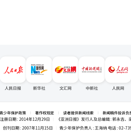
年第二季度后将能够交付全球主要合同的货物，预计下半年将恢复增长。” 他补充
页
国内期待之作即将上映，政府为7至9月编制的450万张电影票优惠支持
并通过对国内外网站的持续结构调整改善盈利能力。”※ 本报道经人工智
人民日报
新华社
文汇网
中新社
人民网
青少年保护政策
著作权规定
读者提供新闻线索
新闻稿件投诉负
注册日期 : 2014年12月29日
《亚洲日报》发行人及总编辑 : 郭永吉、
|
创刊日期 : 2007年11月15日
青少年保护负责人 : 王海纳 电话 : 02-739
|
|