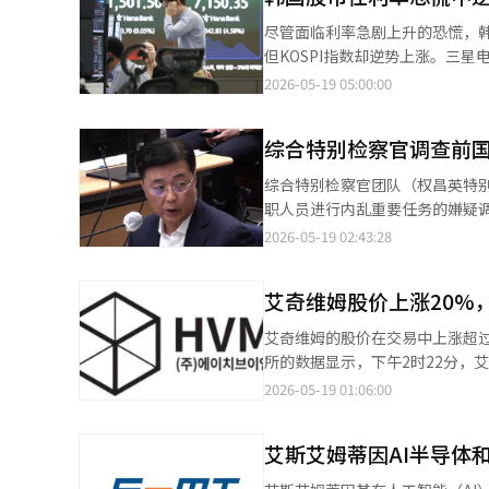
人投资者的好消息。30岁的职员
尽管面临利率急剧上升的恐慌，
担，”并表示“只是在考虑买入，
但KOSPI指数却逆势上涨。三星
此选择了增加对三星电子的投资。” 实际交易量也显示出类似的趋势。根据15日的数据，三星电子的交易量
易所的数据，KOSPI指数收盘上涨2
2026-05-19 05:00:00
万股，而11只高价股的交易量合
7142.71点。但在下午，半
28%。 因此，市场对股票拆分的可能性表示关注。股票拆分是指在不改变企业价值或市值的情况下，增加股票数量
表现强劲，成为市场的支撑。三星电子
以降低每股价格。这被认为可以提
综合特别检察官调查前
KOSPI指数相对，全球其他股
2021年进行5比1拆分）、阿莫瑞
指数下跌1.07%，标准普尔50
综合特别检察官团队（权昌英特
股时期进行股票拆分的代表案例。 不过，市场上也有观点认为不必对股票拆分赋予过多意义。尽管拆分可以提高
截至当天下午3时30分，日本日经2
职人员进行内乱重要任务的嫌疑调
的便利性和流动性，但并不会改
指数下跌0.68%。上海B股指数下
线向外界传达正当化戒严的信息的疑虑。 特别检察官金志美在18日于京畿道果川市的综合特
2026-05-19 02:43:28
面，最终股价的长期走势还是由业
和0.35%。在主要国家的股市中
例行简报中表示：“我们已将赵
短期内将面临极大的波动性。中
进行调查。” 此前，特别检察官于上个月对国情院的计算机服务器执行了搜查令，并调查了40余名相关人员。通过
益率突破4.5%，30年期国债
艾奇维姆股价上涨20%
调查确认，赵前院长在与尹前总统会面后，
要国家以及日本、台湾等亚洲地
前院长发出首次传唤通知，但赵前
艾奇维姆的股价在交易中上涨超过20%
长型股票的估值带来压力，刺激了
外，特别检察官还在确认戒严宣
所的数据显示，下午2时22分，艾奇
率（PER）远高于长期平均水平
别检察官在当天的简报中对具体的嫌疑内容或信息传
前，梅里茨证券发布报告，预计艾奇维姆各业务部
2026-05-19 01:06:00
示：“美国10年期国债收益率已升
元植和前第一副院长金泰效也列
季度的单独业绩显示，销售额同比增
劲表现。”※ 本报道经人工智能
调查。特别检察官似乎正在关注尹
识（营业利润33亿韩元）。”他
前检察总长沈宇正相关的调查也
艾斯艾姆蒂因AI半导体
为业绩改善的主要推动力。” 他进一步指出：“2026年各业务部门的销售额预计为：现有产品53亿韩元（下降
当天开始对在光州中心的“大检察厅内部网络‘
27.2%），航天764亿韩元（增