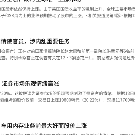
A表示：“虽然很多人预测SK海力士的股价会继续上涨，但1股的价格让我
韩国股市依然保持上涨。由于美国国债收益率的急剧上升，全球主要市场
却无法做出决定。”另一位20岁的职员B也提到：“我现在无法购买SK
电子和SK海力士的业绩预期推动了股市的上涨。<相关报道见第4版> 根据1
为3808
2.86点（0.31%），报7516.04点。开盘时，KOSPI指数一度下跌超过
计仅约为1065万股。即使将所有高价股的交易量相加，也仅占三星电子交
导体股受到低价买入的推动，股市开始反弹。尤其是三星电子和SK海力士等大
和SK海力士在KOSPI市值中占比超过40%，当天分别上涨3.88%和1.
高个人投资者的接触性，并扩大交易流动性。SK电信（2000年进行10比
国情院官员，涉内乱重要任务
市因美国国债收益率的急剧上升而普遍下跌。15日（当地时间），美国道琼
太平洋（2015年进行10比1拆分）、三星电子（2018年进行50比1拆分
0指数下跌1.24%，纳斯达克指数下跌1.54%。亚洲和欧洲股市也延续了疲
别检察官）正在对前国家情报院院长赵太庸和前第一副院长洪章元等6名前
交易
25指数下跌0.97%，香港恒生指数下跌1.56%，香港H指数下跌1.48%
查。特别检察官正在调查有关在12·3紧急戒严后，前总统尹锡悦通过
变企业的业绩或本质价值。一位业内人士表示：“股票拆分并不会改变企
跌2.56%，深圳B股指数下跌1.10%，上海综合指数和深圳综合指数分别下
别检察官办公室举行的
绩和市场状况决定。”※ 本报道经人工智能（AI）系统翻译与编辑。
，只有KOSPI指数呈现上涨趋势。 证券界预计，由于债券收益率的急剧上
前院长、洪前副院长等6名前国情院正职人员因内乱重要任务的嫌疑列为被
东战争的长期化和国际油价的上涨使得通货膨胀的担忧再次加剧，美国10
收益率超过5%。美联储的紧缩政策持续的担忧也再次浮现。英国、德国、法
，证券市场乐观情绪高涨
召开了国情院内部的正职会议和部门长会议。 特别检察官已于19日向赵
区的债券收益率也呈现同步上升的趋势。 利率的上升还导致企业融资成本
院长未予回应。对洪前副院长的传唤通知则于当天发出，要求其于22日出席
。这被解读为证券市场的乐观预期刺激了投资者的情绪。 根据18日韩国交易
以科技股为主的抛售潮。路透社指出，在美国标准普尔500指数的12个
布后，国情院是否与美国情报机构等接触，参与传达支持戒严的信息。尽
维姆的股价较前一交易日上涨19800韩元（20.22%），现报117700韩元
的情况下，利率的上升进一步加剧了对股价高估的担忧。代信证券研究员
达的经过保持沉默。 此前，特别检察官还将国家安全室前室长申
门将实现增长和业绩改善。 梅里茨证券研究员郑志秀表示：“第一
至4.6%，持续抑制风险资产的偏好，但半导体行业的低价买入推动了KOS
为内乱重要任务的嫌疑被告。金前副院长在15日后再次以被告身份接受特
长79.4%，达到233亿韩元，营业利润增长292.2%，达到44亿韩元
（AI）系统翻译与编辑。
前总统是否通过外交部和安全室以及国情院的渠道尝试传达戒严正当化的信
补充道：“全球最大的民营航天企业的销售额同比增长143%，达到149
在继续。特别检察官已完成对沈前总长内乱重要任务等嫌疑的相关搜查令
和车用内存业务前景大好而股价上涨
伊普罗斯’”服务器的首次取证。 此外，特别检察官还在调查有关阳
长93.3%），航空防务130亿韩元（增长76.7%），半导体与电子电气18