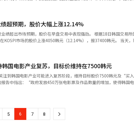
度的营业收入为9万5000亿韩元，营业利润为4761亿韩元，远超市场预
00韩元（7.86%），报45300韩元，未来资产证券的股价上涨0.86%（6
ELECTRIC、LS I&D等主要子公司的盈利增长是主要原因。 特别是LS电缆
究员表示：“以高附加值的地下和海底电缆为主的选择性订单量将在今年
季度开始，欧洲出口用的高压直流海底电缆的营业收入将开始显现，业绩
绩超预期，股价大幅上涨12.14%
I）系统翻译与编辑。
基金，在SpaceX上市过程中进行50亿至100亿美元的股权投资。 SpaceX正在
场预期，股价在早盘交易中表现强劲。 根据18日韩国交易所的数据，
k”和大型宇宙飞船Starship项目，最近还收购了马斯克领导的人工智能初创
PI市场的股价上涨4050韩元（12.14%），报37400韩元。 当天，现代海上
工智能（AI）系统翻译与编辑。
50韩元，显示出强劲的上涨趋势。 市场分析认为，第一季度的良好业绩
一季度的净利润同比增长9.9%，达到2233亿韩元，超出市场预期。 业绩发
上调了对保险利润
期待韩国电影产业复苏，目标价维持在7500韩元
韩元。 未来资产证券也表示：“由于市场利率大幅上升，其
将持续上升”，将目标股价从27000韩元上调至32000韩元。 新韩投资证券
GV关注到韩国电影产业可能进入复苏阶段，维持目标股价7500韩元及“买
利惊喜，预计下半年管理薪酬的引入将带来收益”，将目标股价从4200
报告中指出：“政府发放450万张电影票及作品数量的增加，使得韩国
下降，同时收益分
工智能（AI）系统翻译与编辑。
上涨，导致营业亏损达到66亿韩元。然而，3月份的月度数据表明实现了盈
1.8%；营
6
下
5
7
8
。尽管土耳其、4D PLEX、ONS等各业务部门均实现了均衡增长，但由于
票房历史第四的基数效应，导致营业收入同比下降37%，仅为662亿韩
一