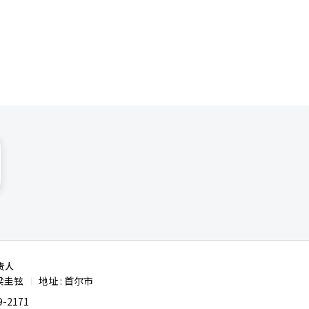
预算将促进
能（AI）
责人
梁圭铉
地址 : 首尔市
|
-2171