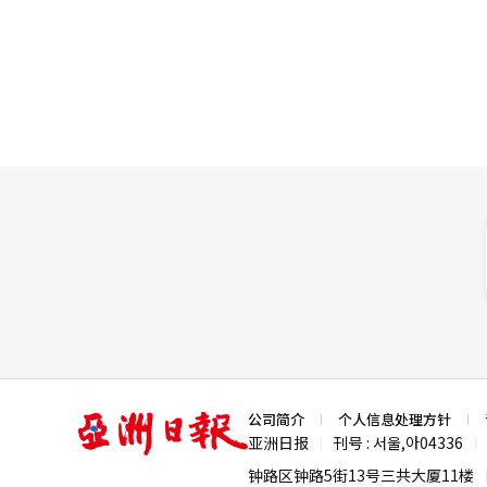
韩元。4D PLEX预计在2026
道：“随着《军体》、《希望》等
观众增加，预计将实现外形增长，
系统翻译与编辑。
亚
公司简介
个人信息处理方针
洲
亚洲日报
刊号 : 서울,아04336
|
|
日
报
钟路区钟路5街13号三共大厦11楼