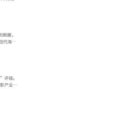
期。”他分
00韩元），
的海底电缆
后反映到营
将进一步扩
公司xAI，
布
入”评级。
0韩元上调
电影产业正
利，这一
去年第一季
元，外形缩