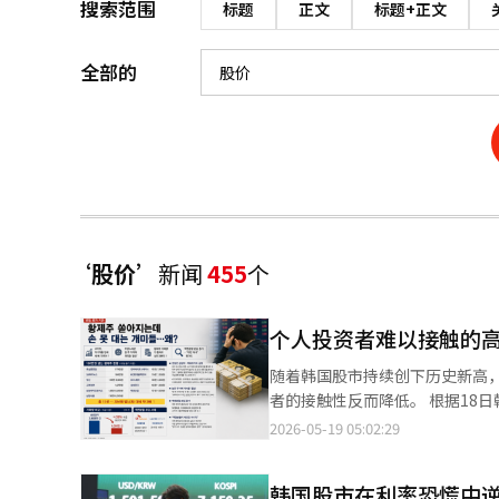
搜索范围
标题
正文
标题+正文
全部的
‘股价’
新闻
455
个
个人投资者难以接触的
随着韩国股市持续创下历史新高，
者的接触性反而降低。 根据18日韩国交易所的数据，截至当日收盘，像效能中工、SK海力士、斗山、考拉铝业、三
星生物制药、三养食品、韩华航空
2026-05-19 05:02:29
一数字从去年年底的4家增加到约5个月内接近三倍，创
资证券和友安达证券当天因新订单
韩国股市在利率恐慌中
券则因内存市场的改善和盈利能力的提升，将S