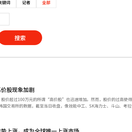
关键词
记者
全部
搜索
高价股现象加剧
股价超过100万元的所谓“高价股”也迅速增加。然而，股价的过高使
航天、HD现代电气、SK平方、三星电气、太光工业等共11家公司成为
下历史新高。 证券界普遍看好高价股的进一步上涨。尤金投
扩展等原因，将效能中工的目标股价上调至500万元。未来资产证券和
逆势上涨，成为全球唯一上涨市场
K海力士的目标股价上调至320万元。 然而，股价的上涨并不一定是个