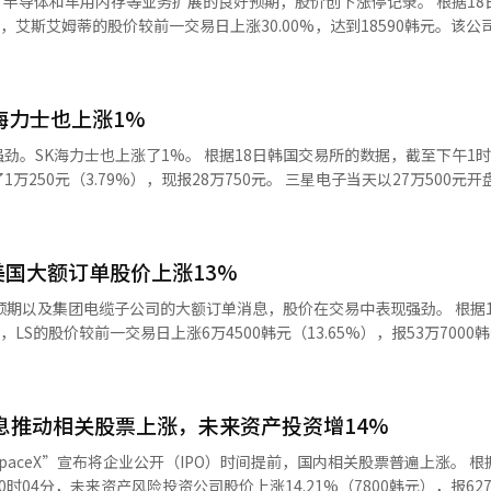
体和车用内存等业务扩展的良好预期，股价创下涨停记录。 根据18日韩国交易
邸迁移的疑虑、德国汽车公司股价操纵事件的调查掩盖疑虑、统一教远征
业务部门都将实现显著增长。 他还表示：“全球最大的民营航天企业
，艾斯艾姆蒂的股价较前一交易日上涨30.00%，达到18590韩元。该公
一方面，综合特别检察官将在24日首次调查期限90天
首次发射，预计发射频率将迅速增加，新的火箭发动机部件的供应量将在
0韩元。 由于艾斯艾姆蒂的股价在本月表现出急剧上升的趋
期限延长的报告。根据特别检察官法，调查期限可以延长两次，每次30天
发行的920亿韩元规模的可转换债券，我们计划扩大额外的生产设施，
项。 艾斯艾姆蒂成立于1990年，是一家专注于信息技术
与编辑。
000亿韩元。”※ 本报道经人工智能（AI）系统翻译与编辑。
星电子等全球企业签订供应合同，为智能手机、OLED显示器和电视制造
海力士也上涨1%
）、车用内存和AI半导体
随着汽车电子化和AI产业的增长，以及数据中心扩建的趋势，市场对其
。 根据18日韩国交易所的数据，截至下午1时42分，三
%），现报28万750元。 三星电子当天以27万500元开盘，盘初表
情绪也有所改善。※ 本报道经人工智能（AI）系统翻译与编辑。
。随后，随着买盘的涌入，股价成功反弹，盘中一度上涨至28万8500元，
涨了2万元（1.10%），现报183
2万7000元开盘，盘中一度跌至173万1000元，但随后个人投资者的买盘
美国大额订单股价上涨13%
预期以及集团电缆子公司的大额订单消息，股价在交易中表现强劲。 根据1
指数的下跌幅度大幅缩小”，但他也指出，“整体全球市场的波动性加大
LS的股价较前一交易日上涨6万4500韩元（13.65%），报53万7000韩
I）系统翻译与编辑。
标股价的上调报告以及集团子公司增长预期的影响。 LS的子公司高温电
美国大型科技公司签署了为期五年的长期合同，计划到2030年供应数据中心
下国内电缆和电力设备行业的历史最大订单。 根据此次合同，LS电缆公
提前消息推动相关股票上涨，未来资产投资增14%
来还将通过墨西哥子公司和高温电缆全州工厂扩大供应。 市场普遍预期，
投资的增加将成为LS集团电缆子公司整体中长期增长的动力。 此外，大
eX”宣布将企业公开（IPO）时间提前，国内相关股票普遍上涨。 根据18日韩
业绩改善已开始显现，目标股价上调37%至63万韩元，维持“买入”评级
04分，未来资产风险投资公司股价上涨14.21%（7800韩元），报627