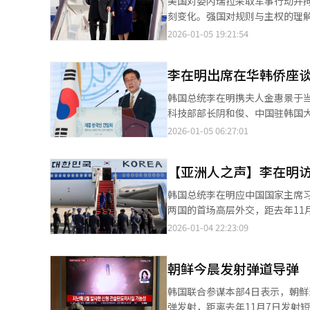
美国对委内瑞拉采取军事行动并
赫、游戏企业魁匠团（Kraft
刻变化。强国对规则与主权的理
由传统制造业进一步拓展至文化、游戏等新兴领域。 中方参会人员包括
显强化的新阶段。 在这一背景下，东亚地区的战略敏感性显著上升。台海局势的不确定性加大，韩半岛的安全结构也
2026-01-05 19:21:54
委员会会长任鸿斌、中国石油化
面临新的变量。在这种环境下，通过外交手段管
在制造业领域，TCL科技集团董
事访问，具有明显的现实意义和
此外，朗姿股份董事会秘书王建
李在明出席在华韩侨座
会见安排本身。韩国总统与中国
绕通信、消费及数字产业领域的合作展开交流。 在当天举行的开幕式上，崔泰源
谈。这种层级和广度的交流，表明韩中关系已被置
韩国总统李在明携夫人金惠景于
方向时，“求同存异”常被反复
会见并非单纯礼仪，而是对双边
科技部部长阴和俊、中国驻韩国
新契机。 何立峰在致辞中表示，中国和韩国是密不可分的近邻，应保持密切沟通，推动双边关系实现稳定、长远发
值得关注的是，李在明此访还前
李在明夫妇的到来。 李在明此次访华的首项公开日程是出席在北京市内酒店举行的在华韩侨晚餐座谈会。李在明在座
2026-01-05 06:27:01
展。他指出，双方需不断增进相
国改革开放的重要象征，也是观
谈会上致辞表示：“此次我对中国
坛为契机汇聚各方力量，推动两国经贸合作迈向更高水平。 在随
关系长期稳定的重视，也体现了外交上的前瞻性。 此次韩中会谈将重点放在
里程碑。” 他表示：“去年在庆州举行的亚太经合组织（APEC）领导人非正式会议期间，我曾与中国国家主席习近
入讨论。 在“制造业创新与供应链合作”议题下，与会方重点聚焦人工智能（AI）在制造领域的应用前景。韩国科学
了务实理性的态度。在当前国际
【亚洲人之声】李在明
平会晤，双方就恢复韩中战略合作伙伴
技术院教授崔辛植就韩中制造业A
歧，本身就是重要成果。台海问题此
称：“在短短两个月内，韩中两
介绍了第四届中国国际供应链促进博览会的相关情况。 在“消费品新
韩国总统李在明应中国国家主席习
是韩中关系的压舱石。在全球经
时间内推动双边关系恢复正常、迈向面向未来的
围绕“时装与AI融合型韩中校服
两国的首场高层外交，距去年11月习近平
协作、绿色发展、民生经济，都
关系弥补不足、重回正轨，并朝着更加深入、更加广
制造推动消费创新升级”为题，分享了生物科技在消
义，更是一次全方位的经济外交
2026-01-04 22:23:09
在可控范围内释放善意，有助于增进互信。 韩中关系的底线清晰而理性：避免对立，保
展。他说：“韩中建交已超过3
讨论旅游与金融领域的合作前景
星电子会长李在镕、SK集团会长
让，而是成熟外交的体现。世界
支付宝等金融科技融入日常生活，并通过环保政
交易银行部总经理兼支付清算部总
规模较2019年扩大一倍，凸显韩国政府和财界对中
定、负责任的管理与合作。
月，‘中国沙尘和雾霾会不会影
朝鲜今晨发射弹道导弹
动现场，李在镕、郑义宣等韩国
坛，并签署多项合作备忘录（M
在不知不觉中取得了显著成效。” 李在明还提到：“在韩中关系经历困难的时期，在座的各位旅华韩侨想必也感
场，并向两国与会嘉宾逐一致意。
半导体、供应链、数字经济、创
韩国联合参谋本部4日表示，朝
多不便，甚至承受了不小的损失
宣在接受媒体采访时表示，尽管
的背景下，双方有望就半导体设备升级与人工智
弹发射，距离去年11月7日发射短程弹道导弹已过去约两个