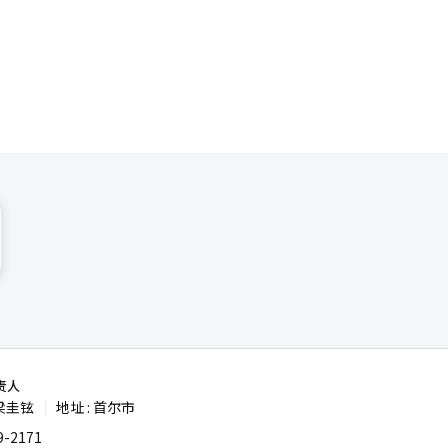
I芯片自
华）的惯
中国半导体
望通过增进
（5
机器人领
目，大力培
下一代电池
领域则中国
责人
梁圭铉
地址 : 首尔市
|
-2171