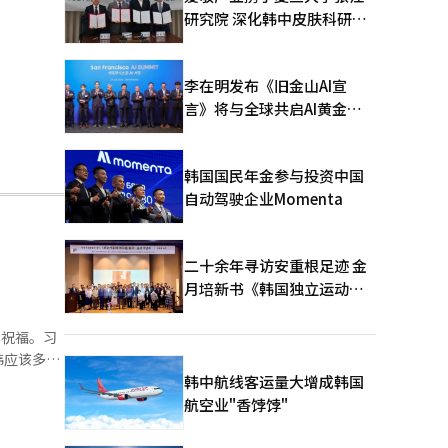
研究院 深化韩中皮肤科研合
作
李在明发布《旧金山AI宣
言》将与全球共启AI黄金时
代
韩国国民年金参与投资中国
自动驾驶企业Momenta
二十余年寻访安重根足迹 金
月培新书《韩国独立运动圣
地：向旅顺口追问历史》出
版
韩应该多走
愿同韩方一
韩中航线客运量大增成韩国
进两国人民
航空业"香饽饽"
发展道路，