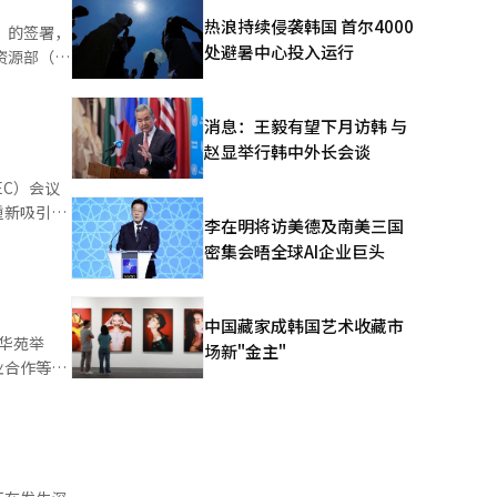
”规划建
热浪持续侵袭韩国 首尔4000
）的签署，
嵌，合作
处避暑中心投入运行
兴领域打造
共签署九项
为民意主
消息：王毅有望下月访韩 与
口至中国。
出巨大民族
赵显举行韩中外长会谈
入全球市场
全球化的受
EC）会议
全球化作出
能农场生产
重新吸引个
李在明将访美德及南美三国
硕。韩方高
密集会晤全球AI企业巨头
。在游戏领
团、模都旅
韩中战略合
系，由中方企
贸合作为各
34.6万
更多成果。
中国藏家成韩国艺术收藏市
板
主办今年亚
华苑举
。此外，韩
场新"金主"
方面，珍艾
业合作等核
美元的纳米材
在文化交流
气氛热烈。
角度看，二
代汽车集团
殷、希杰集