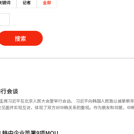
关键词
记者
全部
搜索
举行会谈
人民大会堂举行会谈。 习近平向韩国人民致以诚挚新年祝福。习
次见面并实现互访，体现了双方对中韩关系的重视。作为朋友和邻居，中
将中韩关系置于周边外交重要位置，对韩政策保持连续性、稳定性。中方
持互利共赢宗旨，推动中韩战略合作伙伴关系沿着健康轨道迈进，切实增
和为贵”“和而不同”，超越社会
 韩中企业签署9项MOU
、共同发展。双方应延续这一优良传统，不断增进互信，尊重各自选择的