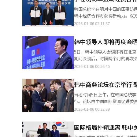
照顾彼此核心利益和重大关切，
韩国总统李在明对中国的国事访
议，为未来5年中国发展擘画蓝
韩中经济合作将获得新动力。双方企业同
互惠互利，要加强发展战略对接
下简称产业部）表示，今日在北
2026-01-06 02:11:37
更多合作成果。双方要增进人员
MOU。按产业领域划分，消费品领域最多，
流。 习近平指出，当前世界百年变局加速演进，国际形势更加变乱交织。中韩在维护地区和平、促进全球发展方面肩
团与阿里巴巴国际站签署MOU
负重要责任，有广泛利益交集，
韩中领导人即将再度会晤
产业部预测，双方作为两国大型
牺牲，赢得抗击日本军国主义的
渠道。 此外，以鱼糕闻名的三进食品与中国三进爱陌客有限公司签署合作协议，将在华门店的运营、流通、市场营销
5日，韩中领导人会谈即将在北京举
益者，中韩要共同反对保护主义
等整体业务方面开展合作。韩国农
期间会谈后，时隔两个月的再次
贡献。 李在明向中国人民致以新年的美好祝福。李在明表示，韩中是近邻，两国关系源远流长。韩中曾共同抗击日本
及流通开展合作，共同扩大韩国食品在中国市场的影响力。 在内
人投资者的关注。 据韩国证券业界5日消息，韩中领导人会谈有望直接受益的行业主要包括化妆品、免税店、赌场、
2026-01-06 00:56:45
军国主义侵略，韩方感谢中方对
司Seobuk与中国北京爱豆文化
旅游和航空等。具体个股方面，
度重视对华关系，愿以新的一年
域，韩国Root3Games与中国Bou
游、哈拿多乐等。 此前，市场一度传出李在明即将访华的消息，投资者对所谓“限韩令”可能松动甚至解除的期待随
作伙伴关系，共同开辟两国关系
业协助在中国当地获取相关许可并开展服务运营。 产业部表示，通过内容领
韩中商务论坛在京举行 
之升温。受此影响，韩国股市娱乐
自经济社会发展发挥了积极作用
贸易投资合作，扩散至增长潜力大、高附加值的消费品
韩元（约合人民币1673元），较前一交
两国应促进国民交流，增进理解
当地时间5日上午，在韩国总统
威将与全球IT制造企业中国联想
块同样表现亮眼，科丝美诗、托尼魅
太经合组织领导人非正式会议取得圆满成功。 会谈后，两国元首共同见证签署科技
行。论坛由中国国际贸易促进委
国的Geosung Industry
碧丝上涨6.42%，NCsoft上涨
合作等领域15份合作文件。 会谈前，习近平和夫人彭丽媛在人民大会堂北大厅为李在明和夫人金惠景举行欢迎仪
心议题，探讨韩中经贸合作的未来方向。 此次论坛是自2017年12月以来，时隔8年多再次举
2026-01-06 00:32:39
料工厂，并基于此共同进军第三
等领域的对话，为相关行业带来积极影响。 业内人士分析指出，尽管韩中领导人会谈本
式。 李在明抵达时，礼兵列队致敬。两国元首登上检阅台，军乐团奏中韩两国国歌，天安门广场鸣放礼炮21响。李
国经济代表团由161家企业、共4
市场中往往被解读为政策信号。
在明在习近平陪同下检阅中国人民解放军仪仗队，并观看分
从出席阵容来看，韩国“四大集
次电池、半导体等产业仍可能形
国际格局扑朔迷离 韩中
在明夫妇举行欢迎宴会。王毅等
会长郑义宣以及LG集团会长具光
团会长孙京植等主要企业集团负责人也出席了活动。 同时，荧址（Hyung