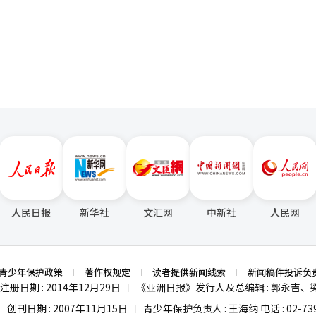
、生态体系上均优于韩国。报告指出，华为、寒武纪等中国企业已实现A
页
是否会刺激日方，魏圣洛表示，（到访临时政府旧址）是韩国领导人（访
的先进半导体。成均馆大学半导体综合工学专业教授李佑根（音）指出，
。尽管中日目前存在摩擦，但韩国作为韩中日三国合作机制的成员国，希
3500家，而韩国不足150家。 在机器人、电动车、电池、自动驾驶
会见上海市委书记陈吉宁并共进晚餐，并
国。在1-7分的评分体系中，中国在自动驾驶（5.3分）、机器人及电动车
现的领导人国事互访，也是新
产制造及售后
活动，有望成为开启韩中关系发展新篇章的重要契机。
人工智能、软件及高精度地图方面，韩国竞争力已大幅落后。在人工智能
报告警告，韩中主力产业竞争力的差距未来可能进一步
2025》战略目标的90%以上，正加速推进后续的“中国标准2035”项
。中国于上月30日发布全球首个《电动汽车用固态电池标准》草案，抢占
尚未实现固态电池商用化。 负责撰写报告的产业研究院中国研究组
机器人领域技术接近，但在基础设施与成本方面中国优势明显，自动驾驶
估自身位置，调整对华产业战略。
人民日报
新华社
文汇网
中新社
人民网
青少年保护政策
著作权规定
读者提供新闻线索
新闻稿件投诉负
注册日期 : 2014年12月29日
《亚洲日报》发行人及总编辑 : 郭永吉、
|
创刊日期 : 2007年11月15日
青少年保护负责人 : 王海纳 电话 : 02-739
|
|