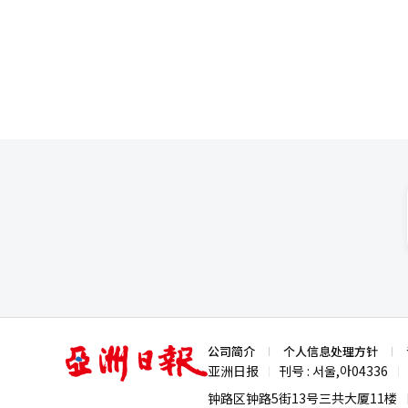
芯片设计领域，中国在技术、价格
下，韩国总统访问临时政府旧址
给，韩国甚至需要采购中国生产
例，不认为日方会将此视为问题
产业潜力巨大，仅本土芯片设计公司数量就已超过
对话与合作，继续为周边国家合作发挥积极作用。 李在明在上海期间，还将
综合竞争力上，中国已全面超越韩
出席韩中风险初创企业峰会等一系列活动。 魏圣洛强调，此次访问是在短短两个月内实
分）、电池（4.8分）上均领先韩国。 具体来看，在自动驾驶领域，中国从研发设计、零部件采购到生
年伊始两国领导人首项国事外交
服务全链条领先，尤其在核心的
域，除产品开发设计能力外，韩国在其余环节均落后于中国。 
扩大。中国目前已完成《中国制造
育八大新兴产业和九大未来产业
技术标准制定先机，目前包括韩国在内的全球各国
组长赵恩教（音）表示，两国在
明显领先。韩国亟需更现实地评
亚
公司简介
个人信息处理方针
洲
亚洲日报
刊号 : 서울,아04336
|
|
日
报
钟路区钟路5街13号三共大厦11楼