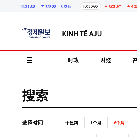
코
인
6339.38
258.88
-3.92%
803.97
4.38
SPI
KOSDAQ
정
보
时政
财经
all
menu
搜索
选择时间
一个星期
1个月
6个月