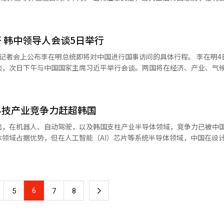
上存在竞争，但基于各自的优势，
中首脑会谈能够改善双边关系，为企业经营环境带来积极变化。
，SK集团则寻求在锂、镍等电池核心材料供应和循环利用领域展开合作。
谈将于5日举行，预计双方将就韩半岛局势及无核化问题等进行讨论。图为
等领域，未来仍拥有无限的合作空间。更重要的是，中国在推动朝鲜半岛
能与自动驾驶项目，LG集团则希望借助节能技术与绿色家电拓展中国市场。 
朝鲜射弹相关新闻。
要合作伙伴。”
此访推动韩中关系迈向新阶段，并取得让韩国民众切实感受到的务实成果
振兴以及跨国犯罪治理将成为重点议题。 此次访华已不仅是外交日程安
 韩中领导人会谈5日举行
性的试金石。李在明政府在成功缓解韩美经贸摩擦后，如今正着手修复韩
会上公布李在明总统即将对中国进行国事访问的具体行程。 李在明4日抵达北
不应削弱韩美同盟，反过来也不能因顾虑美国而流于形式、缺乏实质成果。 李
谈，次日下午与中国国家主席习近平举行会谈。两国将在经济、产业、气
旬访问日本奈良，继续推动韩日“穿梭外交”。往来于韩中日三国之间、寻
合作的谅解备忘录（MOU），李在明还将出席中方举行的国宾晚宴。 魏圣洛表
在于能否从各国获得具体让步与合作承诺。这次国事访问成功成为韩国综
和平与无核化问题。他表示，民生与和平密不可分，韩中两国在维护韩半
战略合作伙伴关系的转折点，值得密切关注。
方将通过加强战略沟通呼吁中方在半岛问题上发挥建设性作用，推动韩中
科技产业竞争力赶超韩国
等敏感议题上，双方将寻求进展。
韩令”的存在，但我方看法不同。将通过扩大文化交流共识，逐步推动问
出，在机器人、自动驾驶，以及韩国支柱产业半导体领域，竞争力已被中
会难度较大。 就西海（黄海）构造物问题，魏圣洛表示，去年
领域占据优势，但在人工智能（AI）芯片等系统半导体领域，中国在设
谈上已就这一问题进行讨论，之后也持续进行工作层面的磋商，将基于已有
呼吁，以韩国总统李在明新年访华为契机，韩中关系加速回暖，韩国有必
韩国政府尊重“一个中国”原则，将按照既定立场妥善应对台湾相关问题。 就
器人、半导体等三大主力产业领域竞争力均已落后中国。报告对中国在20
目前尚未就共同文件进行准备或协商。 此次国事访问期间，还将展开一
持的十大核心产业中，与韩国高度重合的三大产业进行了价值链、技术水平
5日出席韩中商务论坛，与中国经济界人士进行交流。6日将会见中国国务
6
下
5
7
8
务委员长赵乐际举行会谈。 7日，李在明将前往上海参观大韩民国
服务及本土需求4项上领先韩国，韩国仅在材料、零部件、设备供应链及海
恰逢白凡金九先生诞辰150周年，同时也是上海临时政府旧址落成100周
一
在19项（63.3%）上占据优势，主要集中在性价比和基础设施方面。 尤其在AI
念韩中两国为守卫国家主权并肩战斗的历史。 对于在中日关系紧张的背景