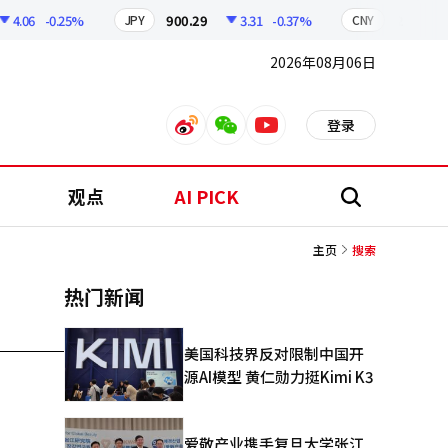
4.06
-0.25%
900.29
3.31
-0.37%
210.37
JPY
CNY
2026年08月06日
登录
weibo
weixin
youtube
观点
AI PICK
搜
索
主页
搜索
热门新闻
美国科技界反对限制中国开
源AI模型 黄仁勋力挺Kimi K3
爱敬产业携手复旦大学张江