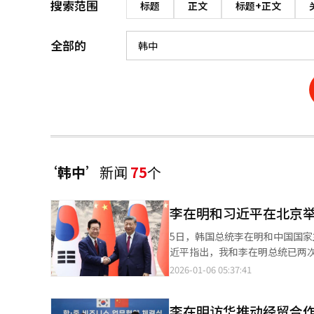
搜索范围
标题
正文
标题+正文
全部的
‘韩中’
新闻
75
个
李在明和习近平在北京
5日，韩国总统李在明和中国国家主席习近平在北京
近平指出，我和李在明总统已两
动、常来往、勤沟通。中方始终
2026-01-06 05:37:41
道，牢牢把握友好合作方向，秉
福祉，为地区乃至世界和平与发展正向赋能。 习近平强调，中韩两国长期坚持“以
李在明访华推动经贸合作
制度和意识形态差异，相互成就