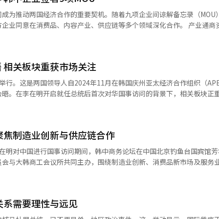
坚持通过对话协商妥善解决分歧。中共二十届四中全会审议通过“十五五
问成为推动两国经济合作的重要契机。随着九项企业间谅解备忘录（MOU
图，也为世界各国提供广阔机遇。中韩经济联系紧密，产业链供应链深度互
意在消费品、内容产业、供应链等多个领域深化合作。 产业通商资源部（以
和政策协调，做大共同利益蛋糕，在人工智能、绿色产业、银发经济等新
京举行的韩中商务论坛上，在产业部部长金正官出席的情况下，两国企业
往来，开展青少年、媒体、体育、智库、地方等方面交往，让正面叙事成
共4项，其次是内容产业3项、供应链2项。 在消费品领域，韩国新世界集
。新世界集团通过发掘对华出口潜力商品，在阿里巴巴国际站将韩国商品出
应当坚定站在历史正确一边，作出正确战略选择。80多年前，中韩两国付
 相关板块重获市场关注
流通企业展开合作，借助阿里巴巴全球流通网络，以扩大韩国优质商品进
胜利。今天更应携手捍卫二战胜利成果，守护东北亚和平稳定。作为经济
行。这是两国领导人自2024年11月在韩国庆州亚太经济合作组织（AP
，践行真正的多边主义，为推进平等有序的世界多极化、普惠包容的经济
业科技企业FarmStaff与中国中环易达将围绕韩国草莓品种在中国的智
会晤。在李在明开启就任总统后首次对华国事访问的背景下，相关板块正
容产业领域，在韩国深受欢迎的“人生四格”运营公
韩国在华独立运动旧址的保护。两国建交后，建立密切合作关系，成果丰
传媒有限公司合作，共同推进基于K-POP艺术知识产权（IP）的内容业务
市场普遍提及爱茉莉太平洋、韩国科玛、新世界、江原乐园、百乐达斯集
首次元首外交为契机，巩固韩中关系全面恢复发展势头，求同存异，深化
ndary Singularity Technology签署MOU，加强服务合作与伙伴关
发展新局面。韩方尊重中国核心利益和重大关切，坚持一个中国。韩中经
域MOU签署，将此前以商品为主的两国
聚焦制造业创新与供应链合作
、游戏、化妆品等板块股价曾集体走强。本月2日，娱乐龙头HYBE股价收于
，韩方期待把握中国“十五五”规划带来的机遇，推动两国务实合作取得
及内容产业领域。 供应链领域也签署两项MOU。韩国SWM斯
易日上涨4.85%；YG娱乐和JYP娱乐股价分别上涨1.44%和6.75%。 化妆品
互信。韩方愿同中方加强多边协调，为世界繁荣发展作出贡献。预祝中国
李在明对中国进行国事访问期间，韩中商务论坛在中国北京钓鱼台国宾馆芳
集团加强合作，共同开发用于实现L4级自动驾驶商业化的高性能计算平台
力和爱茉莉太平洋股价分别上涨9.2%、12.75%和6.19%。游戏板块
创新、生态环境、交通运输、经贸
员会与大韩商工会议所共同主办，围绕制造业创新、消费品新市场及服务
将与中国BF Nano Tech在发电站、水处理领域合作，两国投资建设规模达15万
7.44%，Kakao Games上涨3.29%。投资者普遍认为，此访有望推动两国
办的韩中企业家会议。韩
方市场，拓展环保领域合作。
质上属于外交事件，但在资本
16人组成，中方则有约200余名企业家出席，现场参会人数超过600人，
短期来看，旅游、文化内容等相关板块更容易获得市场关注；而从中长期
列式。 当晚，习近平和彭丽媛在人民大会堂金色大厅为李
团”掌门人悉数到场，包括三星电子会长李在镕、SK集团会长崔泰源、现
成更具持续性的增长动能。
关系需要理性与远见
参加上述活动。
谟。此外，浦项集团会长张仁和、GS集团会长许兑秀、LS集团会长具滋
ji）集团会长崔炳五、SM娱乐代表理事张哲