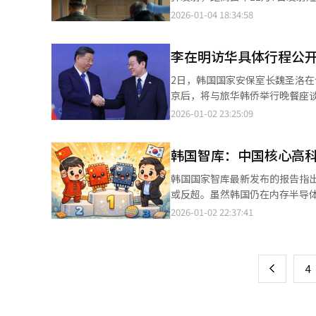
间的沟通与合作，避免类似困难再次发生。” 他最后表示：“虽然韩中在世界市场
产与销售的恢复，并期待此次韩
业在“端侧AI”方面的合作机会
国进行国事访问之际。韩中首脑会
2026-01-04 18:34:58
在新能源、生物产业、银发产业
团计划与中国地方政府合作推进氢
10月22日，市民在首尔站收看
进程中，也是韩国不可或缺的重
交层面看，李在明政府希望通过
交流恢复、供应链稳定、数字经济合作、旅游
李在明访华具体行程公开
排，更是韩国能否重获战略自主
2日，韩国国家安保室长魏圣洛在记者
关键在于平衡。加强对华经济合作
京后，将与旅华韩侨举行晚餐座
将在完成访华行程后，于1月中
领域签署十余项旨在扩大双边交流与
2026-01-02 23:25:09
交平衡的尝试值得肯定，但关键
示，首脑会谈议题将包括韩半岛
占、能否成为重新激活韩中全面
和平稳定方面拥有相同目标。我
韩国智库：中国核心高
复，为解决韩半岛问题寻找突破口奠定基础。 在“限韩令”、西海（黄海）构造物
魏圣洛表示，虽然中方否认“限
韩国国家智库最新发布的报告指
同时透露，李在明访华期间在中国当地举行K-POP演唱
或反超。虽然韩国仍在内存半导体
11月在庆州举行的韩中首脑会
业基础等方面已领先韩国。报告
2026-01-02 22:37:41
页
续努力取得进展。 韩国外交部长官赵显日前同中共中央政治局委员、外交部长王毅在通话时重申韩方尊重“一个中
与中国的产业合作战略。 产业研究院日前发布《中国制造2025主要产业韩中竞争力比较》报告称，韩国在汽车（含
国”立场不会改变。魏圣洛表示，
电动汽车、电池、自动驾驶）、机
一
首脑会谈后是否会发表联合声明，魏圣洛表示
的《中国制造2025》中重点扶
系列经济交流活动。李在明将于
上
4
度的比较。 结果显示，中国的半导体产业综合竞争力已与韩国并驾齐驱。在半导体产业的8个价值链评估项目中，中
并共进午餐，同日还将与中国全国人民代表大会常
国在芯片研发、成品制造、产品
临时政府旧址。魏圣洛表示，今年
面占上风。在30项细分指标上，中国
行程旨在缅怀独立运动先烈的牺牲精神，纪