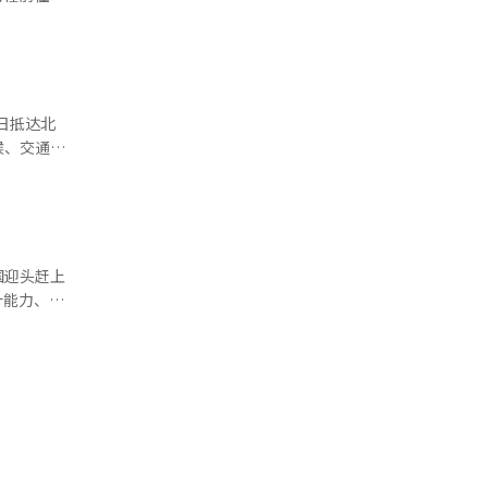
现代汽车集
2025年
和平与统一
从外
。文化内容
中关系。但
在明
候、交通等
求多边外
合外交的起
岛及东北亚
关系全面恢
题解决。他
国迎头赶上
计能力、产
协商成果继
要重新构建
韩中
15年发表
、品质等维
院总理李强
外需求方
年。本次