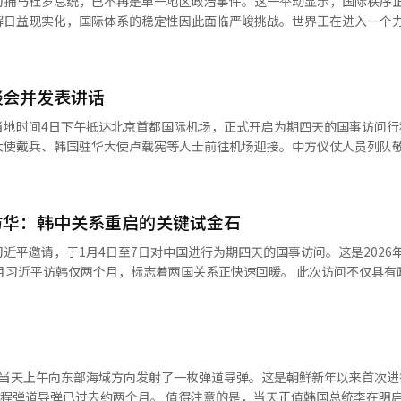
拘捕马杜罗总统，已不再是单一地区政治事件。这一举动显示，国际秩序
on）首席执行官金昌汉（音）等文化与内容产业人士也列席论坛，显示论坛
解日益现实化，国际体系的稳定性因此面临严峻挑战。世界正在进入一个
中国国务院副总理何立峰、中国国际贸易促进
工集团董事长侯启军、中国能源建设集团董事长倪真、中国工商银行董事
控风险，比任何时候都更加重要。 韩国总统李在明此次对中国进行国
事长李东生以及动力电池龙头企业宁德时代（CATL）董事长曾毓群也出席
象征意义。这不仅是中国今年接待的首次外国元首国事访问，更重要的是
优、腾讯公司副总裁刘勇、中兴通讯总裁徐子阳等中国企业代表同样出席
谈会并发表讲话
共产党现任最高领导层，即政治权力排名前列的核心人物，进行了全面而
在致辞中表示，在探讨韩中关系发展
于中国最高决策视野之内。 在中国政治语境中，最高领导层的集体
当地时间4日下午抵达北京首都国际机场，正式开启为期四天的国事访问行
提及，并期待此次论坛能够推动两国主要企业家超越分歧，共同探索实现
关系重要性的确认。这体现了中方希望稳定、管理并长期规划韩中关系的
大使戴兵、韩国驻华大使卢载宪等人士前往机场迎接。中方仪仗人员列队
往上海，会见被视为中国未来领导层重要人选的上海市委书记陈吉宁。上
互理解，让友谊的种子持续生长，并在此基础上进一步深化多边合作，期
察中国未来政策走向的重要窗口。与未来领导力量建立沟通渠道，显示出
进行回访，是以过去30多年韩中建交的历史为基石，规划两国未来新的3
后举行的全体会议中，与会嘉宾围绕三大议题展开深
经贸合作、民生改善与地区和平上，体现
环境下，安全与地缘政治领域难以实现突破，但通过沟通避免误判，通过
访华：韩中关系重启的关键试金石
关系、推动两国关系迈向更加成熟的发展阶段达成了共识。” 李在明在致辞中
I合作的发展方向进行发言。中方则由中国国际展览中心集团有限公司董
前已通过外交沟通妥善处理，展现了双方对地区稳定的共同责任。 经贸合作依然
国领导人实现国事互访，这在以往是前所未有的。这充分体现了两国政府
市场”议题中，韩国荧址服装集团本部长金南龙
近平邀请，于1月4日至7日对中国进行为期四天的国事访问。这是2026
济分化、供应链重组的背景下，双方需要在不被高度政治化的领域深化合
伙伴关系的共同认识和意志。” 他还表示：“希望今天能够成为韩中
市场及教育产业合作战略”发表见解。中方方面，华熙生物副总裁邹松岩
访韩仅两个月，标志着两国关系正快速回暖。 此次访问不仅具有政治意
是现实且可持续的方向。文化交流方面，中国始终以国家安全与社会稳定
泛发展的新起点。” 李在明在讲话中提到了环境问题与技术发
费品领域的应用潜力。 在“服务业合作”议题下，韩中双方重点
行动。随同李在明访华的是由大韩商工会议所率领的大规模经济代表团，
持沟通，管控分歧。这不是退
0年。常言道‘十年河东、十年河西’，中国在这期间实现了巨大变化和改
。韩国旅游发展局中国地区中心长金成珍就韩中旅游合作新趋势进行介绍
崔泰源、现代汽车会长郑义宣以及LG集团会长具光谟等韩国四大集团领袖
越动荡，理性与克制越重要。韩中关系的未来，不在于情绪与口号，而在
策大幅扩大电动汽车的普及。” 他指出：“我们记得，过去每到1
经理张欣园则表示，将通过金融服务创新，为韩中互利合作提供更有力的支
国市场的高度重视。 在经济议程方面，双方将出席韩中商务论
响韩国’曾是韩国社会最重要的议题之一，但如今几乎不再为此担忧，这
企业家与中方企业代表逐一握手交流，互动频繁。随后，李在明与何立峰
OU）。韩方希望借此推动传统制造业、消费品、服务业的合作，并将合作
到诸
李在明在见到李在镕时还亲切地表示“您也在这里”，现场气氛轻松而友好。
新创业等新兴领域。特别是在美国近期放宽对三星、SK在华半导体工厂设
鲜当天上午向东部海域方向发射了一枚弹道导弹。这是朝鲜新年以来首次进
。今后我将竭尽全力，延续当前的积极氛围，在相互尊重的基础上，加强
现代汽车在中国市场的销量和产量出现明显下滑，但集团将以更加谦逊的
能（AI）解决方案展开深入讨论。 三星电子正积极评估与中国科技企
月。 值得注意的是，当天正值韩国总统李在明启程前往中