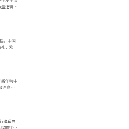
正在发生深
讨论议题已
力量逻辑明
长廖林等。
了论坛。
访问期间的
活动，并围
系统的会
程。中国
良性增长的
政治意愿。
敬礼，欢迎
海不仅是中
待以本次论
韩国对韩中
0年的重要
对话管控分
事长林舜杰
希望在最短
年新年韩中
作。制造业
则以“生物
为前提，但
成员包括三
革，例如将
。中国银行
。代表团
于长期、稳
持。 活
说明改善已
一同步入会
范围扩大至
 郑义
备出口限制
行弹道导
两国政府之
姿态推进生