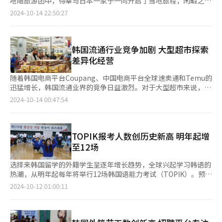
地陪旅游团中，得幸与日本一家子一同开启了当地旅程，闲暇之
竟然只需一年时间、花费不到20万元人民币就能获得，引发媒体对
余，和他们攀谈起韩国旅游胜地，他们只能说出首尔、釜山、济州
2024-10-14 22:50:27
于“学位注水”的质疑。 在韩国就读硕士、博士课程的中国人逐
这几处出鲜为人知的旅游城市。当地导游亦仅止于此，令笔者心中
年增长，但部分高校盲目扩招，不仅在授课时提供中文翻译，学位
不禁泛起一丝遗憾。彼时，笔者满怀热情地向他们推介了近些年在
论文也可用中文完成，学业评价审核体系不到位，引发教育质量良
韩国风头最盛的旅游景区襄阳郡。 襄阳的深蓝色大海一望无际，
莠不齐、学位含金量大打折扣的质疑，有观点称韩国研究生院已沦
衬托着万里无云的蓝天，柔和的浪花轻抚金黄色海滩。襄阳依山傍
韩国流通行业竞争加剧 大型超市探索
为批量生产水硕、水博的“学位工厂”。 据教育部发布的韩国高
海，一侧绿意盎然群山环抱，另一侧海天一色蔚蓝无垠。夜晚日落
差异化经营
等教育机构外籍留学生统计结果，今年全体外籍博士课程在读生
以苍穹为幕，霞光为画，将天际染成绚丽橙红，吸引无数游客驻
中，中国籍为1.1913万人，占比65.1%。2020年时，中国籍博士
足，共赏日落晚霞，享惬意时光。 襄阳还是冲浪、潜水圣地。全
随着韩国电商平台Coupang、中国电商平台全球速卖通和Temu的
生为7978人，占比为60.6%，此后逐年增长。同期中国籍硕士生
国各地冲浪爱好者在此逐浪，与浪共舞。此外，襄阳得天独厚的地
迅猛增长，韩国流通业界的竞争日益激烈。对于大型超市来说，在
从1.2504万人增长至1.6629万人。 学生数量虽然在增长，但教育
理位置造就了丰富多彩的海鲜文化。四季更迭，海洋的馈赠不绝，
电商平台越来越明显的价格优势下，已无法持续通过价格竞争来垄
2024-10-14 00:47:54
质量却在下降。特别是位于韩国地方城市的高校，有近半数在发布
从春季的柄海鞘与海鞘，到夏季的海胆与鲍鱼，秋季的生鱿鱼片与
断市场。因此，大型超市目前把重点放在打造卖场差异化上。 据
的中文招生简章中称课堂上提供中文翻译服务。据一位研究生院教
大闸蟹，再到冬季的木鱼与玉筋鱼等，每个季节都能品尝到不同的
韩国流通业界13日消息，乐天玛特去年9月重新装修外籍游客经常
授透露，硕士课程中经常使用的专业术语在翻译上存在很大难度，
海鲜美味，轻松俘获了一票美食老饕的心。襄阳的神韵，充满迷人
光顾的首尔站店，在加工食品区设立了“外籍顾客专区”。该区域
选择中文课程的学生论文也用中文完成，韩国教授很难对论文内容
的气息。靠海的酒吧和咖啡厅随处可见，玩累了可以小饮一杯，享
销售外籍顾客购买频率较高的零食、咖啡、坚果等食品类热门产
TOPIK报考人数创历史新高 明年起增
进行评价。 部分地方高校通过与中国当地留学中介合作进行招
受海风拂面的清爽。 襄阳的海水湛蓝，不逊色于济州大海，却外
品。 乐天玛特还运营韩国文化商品馆“BOMUL”（宝物）。并
至12场
生，每招收一名学生向中介支付手续费。部分高校在中文招生简章
籍游客鲜为人知。除此之外，还有以歌曲《丽水夜海》闻名的丽
且，乐天玛特分析国内外顾客偏好的类别，重新调整店内动线，以
中，明确表示须通过中国当地留学中介入学，并给出可联系的微信
水、湖光山色的丹阳、文化底蕴深厚的庆州等小众旅游景区同样美
避免顾客拥挤。根据乐天玛特的数据，首尔站在疫情期间大幅下降
选择来韩国留学的外籍学生呈逐年增长趋势，全球兴起学习韩语的
用户名。除去研究生入学费和学费外，每名学生的中介费在200万
不胜收，却声名不显。 当被那对日本夫妇问及如何前往时，顿时
的外籍顾客销售比例现已提高至40%。 此外，另一家大型超市
热潮，从明年起每年将举行12场韩国语能力考试（TOPIK）。预计
至300万韩元（约合人民币1.04万元至1.5万元）之间。 对于这一
语塞，因为这些地方景区只能到达首尔机场后，再转机前往。不禁
HomePlus于2022年6月在位于首尔道峰区放鹤店推出了“方便面
今年报考TOPIK的考生将达到48万人，创历史新高。 据韩国教育
2024-10-12 01:00:11
现实，高校只能采取睁一只眼闭一只眼的态度。受生育率低下，优
感慨韩国地方文旅发展落后，因交通和信息的局限，未能广泛推广
博物馆”，目前扩大至20家门店。“方便面博物馆”汇集了韩国或
部日前公布的《2025年TOPIK实施计划》，自明年起，互联网基
质生源集中于首都圈等原因的影响，韩国地方高校面临着招生难的
和发展，这些地方每一处都蕴藏着独特的魅力，却如同被遗忘的珍
全球各地的方便面，种类超过330种。 韩国流通业内人士表
础考试（IBT）将从每年3次增加至6次，笔试将维持目前的6次，
窘境，因此只能以吸引中国留学生来填补生源空白。从韩国高校公
珠，无处绽放光彩，实在令人惋惜。
示：“自新冠疫情以来，线上流通市场发展迅猛，传统线下市场面
全年共计举行12次考试。考试国家也从目前的6个增加至13个，新
布的研究生招生情况来看，今年1121家研究生院中，有328家报名
临挑战。因此，大型超市目前把重点放在打造产品和卖场差异化
增罗马尼亚、马来西亚、美国（关岛）、越南、泰国、巴拉圭和巴