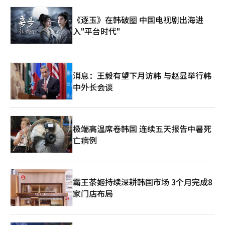
《逐玉》在韩破圈 中国电视剧出海进
入"平台时代"
消息：王毅有望下月访韩 与赵显举行韩
中外长会谈
极端高温席卷韩国 连续五天报告中暑死
亡病例
霸王茶姬持续深耕韩国市场 3个月完成8
家门店布局