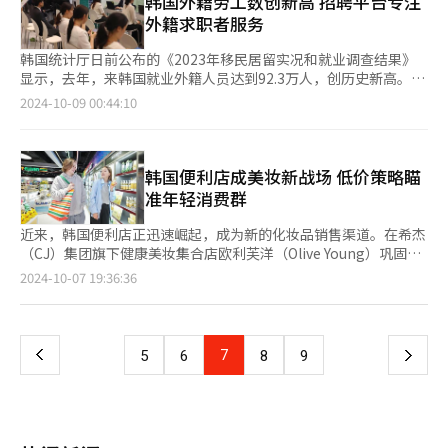
韩国外籍劳工数创新高 招聘平台专注
人数少于招生名额。 韩中教育交流协会会长具滋忆称，个别学
上。预计通过重塑线下空间，打造出独特的差异化优势将持续一段
基斯坦。 TOPIK考试自1997年推出以来，成为衡量外国人及海外
外籍求职者服务
位“注水”现象直接导致了中国学术界对于韩国留学生的认可程
时间。” 乐天玛特内“外籍顾客专区”【图片提供 韩联社】
韩裔韩语能力的重要标准，也成为申请赴韩留学、在韩工作的语言
度，中国高校在选拔教师（教授）时已出现排斥韩国学位的现象。
能力考核标准。报考人数逐年增长，2018年首次突破30万人大
韩国统计厅日前公布的《2023年移民居留实况和就业调查结果》
釜庆大学中国学教授徐庆培（音）称，在招收研究生时，至少应对
关，2020年受新冠疫情影响跌至21.8869万人后，去年大幅增至
显示，去年，来韩国就业外籍人员达到92.3万人，创历史新高。这
其韩语或英语水平进行考核，提高入学门槛。在获得学位时，必须
42.1812万人，几乎是疫情期间的两倍。截至今年8月报考人数已
占韩国总就业人口（2841.6万人）的3.24%。 随着在韩国居留的
严格对是否具备相关领域的研究专业性进行严格评估，教育部也应
2024-10-09 00:44:10
达42.8585万人，预计全年将达到48万人。 远程考试系统也将从明
外籍人员突破260万人，韩国政府也积极引进外籍劳工和留学生，
加强对高校招生的资格审核和管理工作。
年起正式推行，教育部计划将人工智能技术应用于TOPIK的出题和
以填补人口少子化和老龄化产生的劳动力缺口。统计厅预计，今年
评分中，构建数字化考试平台，实现写作和口语的自动评分功能。
韩国吸引的外籍劳工将超过100万人。 在韩国居留的外籍人员增多
届时，考生无需前往考场，可通过“Home Test”在家中完成考
的情况下，针对这些外籍人员的韩国招聘平台市场也开始活跃起
韩国便利店成美妆新战场 低价策略瞄
试，有望在2026年全面推行。 教育部负责人表示，TOPIK考试改
来。Wanted Lab、JobKorea、Saramin等韩国招聘平台纷纷推
准年轻消费群
革将提升考试的便捷性和覆盖面，考生可以随时随地评估自己的韩
出了针对外籍人员的招聘服务。 首先采取行动的是韩国HR科技公
语能力，今后将充分使用人工智能技术构筑测试平台，促进韩语在
司Wanted Lab。Wanted Lab推出了针对外籍人员的招聘服
近来，韩国便利店正迅速崛起，成为新的化妆品销售渠道。在希杰
海外的传播。 本月8日“韩文日”当天，在大邱启明大学，外籍留
务“Wanted Global”的测试版。这项服务主要为希望在商务、开
（CJ）集团旗下健康美妆集合店欧利芙洋（Olive Young）巩固线
学生举行韩国能力挑战赛。【图片提供 韩联社】
发、设计和市场营销等网络相关领域就业的外籍人员提供招聘信
下市场领先地位的同时，主打低价化妆品策略的生活用品专卖店大
页
2024-10-07 19:36:36
息。 与现有招聘平台不同的是，该服务根据公司特点和招聘外籍
创（Daiso）也成为新兴美妆圣地，加剧了市场竞争。随着性价比
人员的目的区分韩语熟练度。韩语熟练度分为“必需”、“不
策略取得成功，便利店行业也加入竞争，预计将再次大幅改变韩国
一
需”和“优先”，以增加求职者和雇主之间的匹配可能性。 韩国
美妆市场格局。 据业内7日消息，7-Eleven于上月27日在首尔东大
最大的招聘网站JobKorea也推出了外籍人才招聘服务“KLiK”。
门的购物中心dundun开设了专注于时尚美妆的东大门dundun店。
上
7
下
5
6
8
9
这项服务包括对28种语言的翻译功能，包括英语和中文。该服务允
该店充分利用外籍游客众多的商圈特点，重点展示便利店非主流品
许用户设置具体的标准，如工作区域、语言熟练度和签证类型，以
类的时尚和美妆产品。dundun店主打外籍游客在韩国旅游时必买
一
便轻松查看合适的工作职位。当雇主发布招聘广告时，可以详细指
的美妆品牌和产品，提供包括魔女工厂、美迪惠尔、秀肤生等在内
定优先的签证类型和韩语及外语的熟练度。 此外，JobKorea还计
的30多种旅行装和基础护肤品。 7-Eleven计划以东大门dundun店
页
划帮助外籍求职者在韩国稳定就业落户。为此，JobKorea与针对
为起点，扩大时尚美妆专营店的运营。该公司还将积极利用专营店