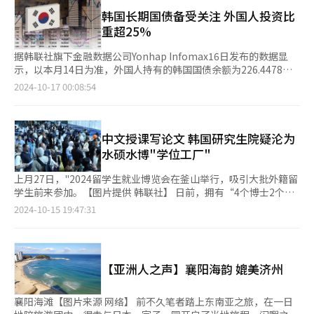
月也已达到49.13亿韩元，预计再次刷新历史最高纪录。 2019年至
历史遗址是可以体验韩国传统文化与其他国家差异的一大重要途
今年9月的5年9个月期间，休眠保险金总计406.51亿韩元。其中，
韩国长期国债备受关注 外国人投资比
径。相关部门应该加强宣传并发掘更多的旅游项目，让参观古宫、
成功返还给外籍劳工的金额为137.54亿韩元，剩余268.97亿韩元依
重超25%
遗址、博物馆和展览馆等活动像购物和美食一样受欢迎。 17日，
旧处于未领取状态。 根据《外国人雇佣法》，以非专业就业
在首尔景福宫兴礼门前举行的朝鲜时代宫殿护卫军检阅仪式再现活
（E9）或朝鲜族同胞（H-2）签证入境的外籍劳工及雇主必须分别
据韩联社旗下金融数据公司Yonhap Infomax16日发布的数据显
动中，身穿韩服的外籍游客正在拍照留念。【图片来源 韩联社】
加入返乡费用保险（出国机票补助）和出国满期保险（每月按工资
示，以本月14日为准，外国人持有的韩国国债余额为226.4478万
的8.3%积累退休金）。外籍劳工在签证到期后返回本国或更换签
亿韩元（约合人民币118.4亿元）。其中，发行期限在10年以上的
2024-10-17 00:08:54
证时可以领取已缴纳的金额。 实际上，诸多劳工在出国时或忘记
长期国债为56.7771万亿韩元，占全体25.07%。 长期国债比重自
申请领取，或未完成满期滞留，或转为非法滞留，最终在返回本国
去年8月11日（20.02%）首次突破20%以来，在今年7月18日达到
前未领取保险金。未领取金额超过三年则处理为休眠保险金。 休
25.05%，创历史新高。然而，以本月14日为准发行期限在3年以
眠保险金长期累积而产生的利息也是一大问题。随着累计金额的增
下的短期国债为85.6793万亿韩元，占全体37.83%。该比重从去年
中文授课写论文 韩国研究生院疑沦为
加，去年产生的利息也高达8.78亿韩元，较前一年翻了一倍以上，
8月的40%降至今年8月5日的36.54%。 业内人士认为，随着韩国
水硕水博"学位工厂"
创下历史最高纪录。 金渭相议员表示，应当提高休眠保险金的返
经济的逐渐复苏，同时近日韩国国债纳入富时罗素全球政府债券指
还率，并考虑把未领取金额及产生的利息用于提升外籍劳工的安全
数（WGBI），越来越多的外籍投资者开始关心韩国国债。特别是
上月27日，"2024留学生就业博览会在釜山举行，吸引大批外籍留
和福利保障。 入境韩国的外籍劳工【图片来源 韩联社】
中长期国债的吸引力将进一步增强。 【图片提供
学生前来参加。【图片提供 韩联社】 日前，拥有“4个博士2个博
Gettyiamgesbank】
士后”学位的内蒙古民族文化艺术研究院“95”后研究员赵子健的
2024-10-15 19:47:31
简历疑似翻车，引发舆论广泛关注，内蒙古民族文化艺术研究院宣
布决定暂停与赵子健的聘任关系。 此前赵子健以延世大学博士后
研究员、副教授的身份进入研究员行列。部分中国当地留学中介机
构发布的信息显示，延世大学博士后项目总时长12个月，通过“国
【亚洲人之声】襄阳海韵 媲美济州
内线上直播授课+线下到校学习研讨”等方式进行，学生根据自己
感兴趣的领域选择研究方向，并撰写一篇学术论文或学术报告后即
可完成博士后研究计划，费用在18.6万元到19.8万元不等。 赵子健
襄阳海滩【图片来源 网络】 前不久笔者踏上东南亚之旅，在一日
用以敲开研究院招聘“大门”的“延世大学博士后研究员”头衔，