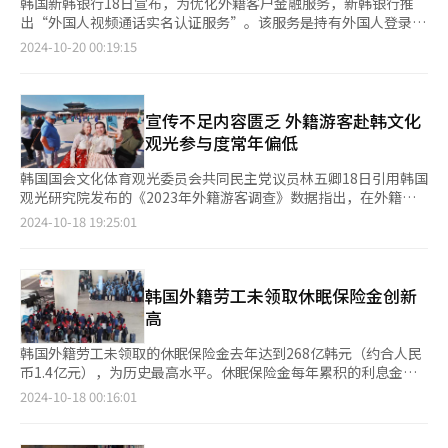
韩国新韩银行18日宣布，为优化外籍客户金融服务，新韩银行推
出“外国人视频通话实名认证服务”。该服务是持有外国人登录证
的外籍客户通过“新韩SOL Bank”应用程序（APP）开设账户
2024-10-20 00:19:15
时，可以与客服人员进行视频通话完成实名认证的服务。 此前，
外籍客户开设账户时只能在银行营业厅完成“实名认证”。而利
用“外国人视频通话实名认证服务”时，客户不需要直接访问营业
厅，与银行员工进行视频通话，简化实名认证流程。并且，该服务
宣传不足内容匮乏 外籍游客赴韩文化
支持15种语言，包括英语、中文和越南语等语言。 此外，自今年6
观光参与度常年偏低
月起，新韩银行为在韩居住的外籍客户提供线上开户和办理借记卡
等服务。预计通过此次推出的服务，新韩银行将进一步提升外籍客
韩国国会文化体育观光委员会共同民主党议员林五卿18日引用韩国
户开户便利水平。 韩国银行为吸引外籍客户在差异化服务保持积
观光研究院发布的《2023年外籍游客调查》数据指出，在外籍游
极努力。新韩银行负责人表示：“希望此次推出的服务能够帮助外
客赴韩旅游的主要活动中，“参观古宫或历史遗址”与“参观博物
2024-10-18 19:25:01
籍客户更轻松、更便捷地开设账户。今后，我们将继续努力优化外
馆或展览馆”依旧是参与最少的项目。 该调查显示，疫情前2019
籍客户的金融服务体验，探索更多创新方式来提高服务便利性。”
年赴韩游客的主要参与活动依次为购物扫货92.5%，美食探店
新韩银行于本月18日推出”外国人视频通话实名认证服务“。【图
76.8%，感受自然59.5%，参观古宫或历史遗址45.3%，参观博物
片提供 新韩银行】
馆或展览馆22.6%（多选）。疫情结束后的2023年，赴韩游客的
韩国外籍劳工未领取休眠保险金创新
主要活动参与顺序为购物扫货78.3%，美食探店73.2%，感受自然
高
51%，参观古宫或历史遗址40.4%，参观博物馆或展览馆23.3%。
外籍游客对韩国旅游的整体满意度从2019年的93.4%上升到2023
韩国外籍劳工未领取的休眠保险金去年达到268亿韩元（约合人民
年的97.1%。从活动分类来看，感受自然的满意度为96.7%，参观
币1.4亿元），为历史最高水平。休眠保险金每年累积的利息金额
古宫或历史遗址为96%，美食探店为95.7%。参观古宫或历史遗址
也相当大，对此专家建议尽快找到适当的用途。 国会环境劳动委
2024-10-18 00:16:01
的满意度高于美食探店。 参观古宫或历史遗址的满意度较高，但
员会国民力量党议员金渭相17日从雇佣劳动部获取的资料显示，去
因相关旅游宣传不足与旅游内容匮乏，导致外籍游客在这类活动上
年产生的休眠保险金达到49.99亿韩元，创下历史新高。今年截至9
的参与度较低。林五卿议员指出，对于外籍游客而言，参观古宫或