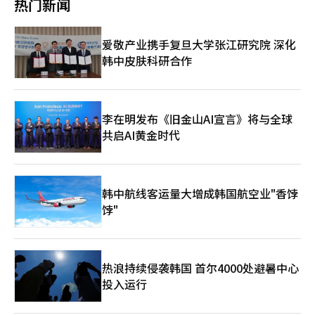
热门新闻
外籍留学生提供居留行政服务的“Hire Diversity”合作，将支持
收集的外籍游客购买数据，提前预测快速变化的外籍游客需求，并
与韩国就业相关的行政处理工作。 JobKorea负责人表示：“我们
将其反映在全球7-Eleven的出口战略中。 此外，CU、GS25和
计划建立各种相关服务，如提供与就业签证相关的咨询服务，以帮
emart24等便利店也纷纷引进1万韩元（约合人民币52.2元）以下
爱敬产业携手复旦大学张江研究院 深化
助外籍求职者在韩国稳定定居，利用招聘公司和全球人才的数据进
的高性价比化妆品，以吸引忠实客户。CU最近与化妆品品牌
韩中皮肤科研合作
行AI匹配，以及人才搜索服务。” Saramin与签证服务公司K-
AngelLooka合作，推出了3000韩元价位的水光面膜、精华液和保
VISA签署了合作协议，开始进军外籍人才招聘市场。Saramin通过
湿霜等3种基础护理产品。GS25则与Dewytree、美迪惠尔等护肤
与K-VISA的合作，将为外籍人才签证申请等提供一站式便利服务。
品牌合作，开发了注重性价比的小容量化妆品。emart24也与品牌
【图片提供 韩联社】
plu合作，推出了精华液、身体磨砂膏和洁面乳等产品。 便利店业
界进军美妆市场的原因在于其主要消费群体——Z世代（1995年至
李在明发布《旧金山AI宣言》将与全球
2009年出生）和Alpha世代（2010年以后出生）的化妆品购买需
共启AI黄金时代
求。业界预计，便利店将成为10至20岁年轻人购买化妆品的主要
渠道之一。某便利店业界相关人士表示，虽然短期内难以追赶欧利
芙洋，但凭借便利店独特的便利性和24小时营业的特点，有望成为
10至20岁年轻人购买化妆品的新选择。 7-Eleven东大门dundun
韩中航线客运量大增成韩国航空业"香饽
店。【图片来源 7-Eleven】
饽"
热浪持续侵袭韩国 首尔4000处避暑中心
投入运行