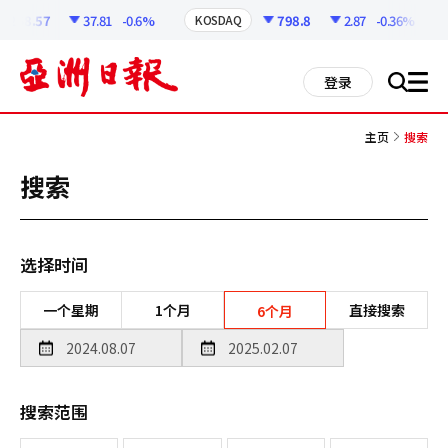
코
인
258.57
37.81
-0.6%
798.8
2.87
-0.36%
KOSDAQ
정
보
all
登录
搜
men
索
主页
搜索
搜索
选择时间
一个星期
1个月
直接搜索
6个月
搜索范围