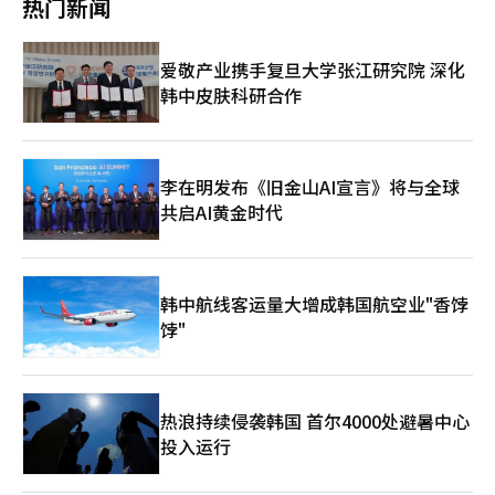
热门新闻
生安全管理及体验和户外活动的运营方式的争论也在持续。※ 本
示：“作为对‘莫苏’负有无限责任的老板厨师，我承诺将严格管
报道经人工智能（AI）系统翻译与编辑。
理，确保此类事件不再发生。” 然而，安成宰在发布道歉信的当
天却在YouTube频道上传了新视频，遭到了网友的批评。该视频的
爱敬产业携手复旦大学张江研究院 深化
评论区出现了“道歉信发布后就上传视频？”“偏偏在这个时机上
韩中皮肤科研合作
传？”等反应。※ 本报道经人工智能（AI）系统翻译与编辑。
李在明发布《旧金山AI宣言》将与全球
共启AI黄金时代
韩中航线客运量大增成韩国航空业"香饽
饽"
热浪持续侵袭韩国 首尔4000处避暑中心
投入运行