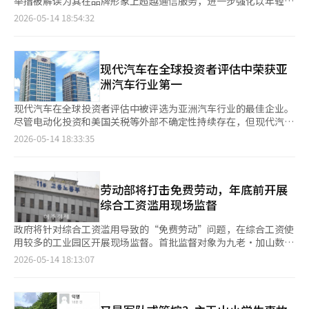
举措被解读为其在品牌形象上超越通信服务，进一步强化以年轻一
基于包括Dasakin在内的9种血液癌症治疗药物，构建了从诊断到
和应用程序上下载促销券，以300元的价格预订13日的文化日场
代的情感、关系和内容消费体验为核心的生活方式平台战略。 LG
2026-05-14 18:54:32
复发与不应答阶段的全周期治疗解决方案。博领BD&营销总部的成
次。促销券采用先到先得的方式发放。《杀目地》是一部恐怖片，
U+于14日宣布，将在2026年YouTube粉丝节上参与，并于15日至
白敏表示：“我们推出Dasakin的目标是确保白血病患者的治疗连
讲述了一支拍摄团队在拍摄过程中，因路面视角拍摄到神秘身影而
17日在首尔城东区的S팩토리 D栋运营AI体验型快闪展位“简
续性和提高生活质量”，并表示：“我们将通过血液癌症的专业性
前往水库，最终与黑暗深邃的水下某种东西相遇的故事。※ 本报
约.U+心意邮局”。 YouTube粉丝节是一个汇聚创作者、粉丝和年
和学术依据为中心的营销，努力实现早期市场落地，赢得医疗人员
道经人工智能（AI）系统翻译与编辑。
轻一代，共同分享内容与文化的重要活动。在此次活动中，LG
现代汽车在全球投资者评估中荣获亚
和患者的信任。”◆百卡斯针对X世代的广告……“重新唤醒热
U+将与谷歌、YouTube共同展示一个关注年轻一代情感表达和沟
洲汽车行业第一
情”东亚制药于14日发布了疲劳恢复药百卡斯的新广告活动‘请听
通方式的品牌体验空间。 近年来，通信行业的AI技术竞争已从单纯
我说百卡斯’。此次活动将X世代重新定义为不仅仅是中年，而是
的功能和性能扩展到用户体验和品牌体验的中心。尤其是年轻一代
现代汽车在全球投资者评估中被评选为亚洲汽车行业的最佳企业。
引领变化与挑战的一代，并将百卡斯扩展为超越“疲劳恢复”的品
的内容消费和社区活动对平台使用体验产生了广泛影响，通信公司
尽管电动化投资和美国关税等外部不确定性持续存在，但现代汽车
牌，唤醒热情与潜力。广告中使用了X世代的代表音乐，如Seo
也开始更加注重情感连接和日常AI体验的提供，而非单纯的技术本
的盈利能力和股东价值战略得到了市场的认可。 根据现代汽车的
2026-05-14 18:33:35
Taiji and Boys的‘我知道’和Duo的‘我们’，以增强共鸣。广
身。 LG U+在此次快闪活动中，重点并非展示AI技术，而是关注情
消息，该公司在全球投资者评估机构엑스텔 인사이츠发布的《2026
告分为‘向高管汇报’和‘全能经理’两个篇章，描绘了与百卡斯
感传递和沟通体验。LG U+指出，习惯于通过移动通讯软件和社交
엑스텔 아시아 이그제큐티브 팀 서베이》中，荣获亚洲汽车及零部件
一起重新迎接挑战的时刻。主宣传语‘请听我说百卡斯’同时传达
媒体进行沟通的年轻一代，往往在真实情感表达上感到压力，因此
行业综合排名第一。 엑스텔 인사이츠是一家针对美国、欧洲和亚洲
了听音乐的意义和饮用产品的意义，传递了激发能量的信息。广告
设计了结合手写信的模拟体验与AI技术的结构。 快闪展位以“邮
主要证券市场上市公司进行评估的全球投资者调查机构，评估内容
劳动部将打击免费劳动，年底前开展
将在电视和数字渠道上发布。东亚制药相关人士表示：“此次活动
局”为主题，观众可以通过自助终端输入想要传达的对象和信息，
包括首席执行官（CEO）、首席财务官（CFO）、企业说明
综合工资滥用现场监督
不仅是简单的安慰，更是重新照亮X世代的存在感和当下意义”，
AI将整理内容并以实际信件的形式打印出来。这一体验不仅是简单
（IR）、环境、社会及治理（ESG）以及董事会运作等。 该机构基
并表示：“我们计划扩大品牌体验，使百卡斯不仅是疲劳恢复药，
的数字信息，而是通过亲自书写和传递信件的方式，让技术更自然
于机构投资者和证券公司分析师的评估来确定排名，被认为是全球
政府将针对综合工资滥用导致的“免费劳动”问题，在综合工资使
更是唤醒热情、年轻和挑战意识的品牌。”※ 本报道经人工智能
地帮助情感表达。 体验空间将以情境任务的形式运营。观众可以
金融投资行业中具有公信力的评估之一。 此次调查针对69家亚洲
用较多的工业园区开展现场监督。首批监督对象为九老·加山数字
（AI）系统翻译与编辑。
通过迷你游戏获得邮票，并将写好的信件放入创作者的邮筒或直接
汽车及零部件企业进行，调查时间为去年11月至12月。亚洲地区
产业园内的企业。 根据就业劳动部的消息，从即日起至年底，将
2026-05-14 18:13:07
递交。LG U+还将支持实际的邮寄服务。 现场还将设置LG U+的AI
的评估将日本企业单独调查，现代汽车在不包括中国和日本的亚洲
开展“综合工资滥用区域轮流监督”。此举旨在落实上个月9日发
代理“体验空间”。用户无需额外的技术说明，通过参与任务直观
汽车及零部件行业中获得了最高分。 现代汽车在各个细分领域均
布的“打击免费劳动的综合工资滥用防止指导方针”。 综合工资
体验AI在日常沟通中的应用方式。该结构根据输入和选择的不同，
获得了良好的评价。在CFO、IR负责人（CIRO）、IR项目、ESG
是一种与实际工作时间无关的工资计算方式，事先确定工资后进行
结果也会有所变化，旨在提升用户对AI的亲切感和品牌的沉浸感。
和董事会运作等领域均排名第一，而在CEO领域则排名第二。 特
支付。然而，关于固定加班费滥用的案例日益增加，引发了人们的