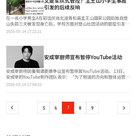
又是军队式管控？主王山小学生事故
在活动期间，LG U+还将举办“2026 U+创作者日”，邀请创作者
别是在CFO领域，投资者对资本分配政策和股东回报方向的评价得
担忧。 因此，政府在指导方针中明确要求，工资账簿和工资明细
引发的后续反响
和大学生志愿者参与。约180人将参与创作者对话会和YouTube趋
到了反映。现代汽车近年来通过扩大股息和回购股份等措施，强化
表中必须区分基本工资和各类津贴。此外，即使签订了固定加班费
势讲座等交流活动。 LG U+计划借此次合作，持续扩大结合AI技
了股东回报政策。 现代汽车曾宣布，通过价值提升计划，力争到
协议，若实际工作时间与约定金额相比不足，仍需支付差额。若不
在一名小学男生A在前往庆尚北道青松县主王山国家公园后独自登
术、内容和品牌体验的体验型营销。特别是基于“简约.U+”品牌
2027年实现总股东回报率（TSR）超过35%的目标。同时，现代
支付，则构成拖欠工资。 还明确禁止不区分基本工资和津贴的固
山失踪三天被发现身亡后，学校方面对登山社团活动的管控引发了
方向，专注于提供客户在日常生活中易于感知的AI体验，而非复杂
汽车还实施了最低年度股息和季度股息制度，以提高投资者的可预
定工资制，以及不区分加班、夜班和假日工作时间的固定津贴制。
争议。 最近，各种在线社区中流传着一篇题为《最新K-事故应对
2026-05-14 17:22:21
的技术。 LG U+市场营销集团常务张俊英表示：“‘YouTube粉丝
测性。 IR领域的竞争力也是主要评估因素之一。现代汽车定期为
若难以计算工作时间，建议使用场外视为工作时间制度、自由工作
近况》的帖子。 帖子作者A表示：“我在上高中的弟弟今天告诉
节’是年轻一代自由表达情感和兴趣的空间。LG U+希望通过与谷
全球机构投资者举办企业说明会（NDR）、CEO投资者日和业绩电
时间制度等特例制度。 然而，自指导方针实施以来，截至上月
我，主王山小学生事故后，学校所属的登山社团活动因安全意识检
歌、YouTube合作的‘简约.U+心意邮局’，不仅展示技术，更通
话会议等活动。 针对北美、欧洲和亚洲主要投资者，现代汽车持
底，接到的“综合工资·固定加班费滥用匿名举报中心”举报已达
查而暂时无限期中止。” 他还提到：“原本计划在佛诞节假期期
过连接的体验与客户的日常生活产生共鸣，传递品牌价值。”
续解释电动化战略、中长期盈利计划和生产投资方向等内容。 近
42件，较去年同期（13件）大幅增加。因此，劳动部将启动对疑
间与社员们前往济州岛进行汉拿山登山，但费用支持也被取消
年来，现代汽车扩大了与资本市场的沟通范围，逐渐从单纯的业绩
安成宰厨师宣布暂停YouTube活动
似综合工资滥用地区的常态监督机制。 监督将针对匿名举报中心
了。”并表示：“虽然无法阻止个人去山上，但要求不要让外界注
发布转向电动车销售战略、软件中心车辆（SDV）、电池供应链、
接到的企业和所属工业园区内涉嫌违法的企业，每月依次进行一个
意到。” 他补充道：“汉拿山白鹿潭的登山计划是从今年初开始
机器人技术和未来出行业务方向等中长期战略的介绍。 在ESG领
区域的监督。首批监督对象为九老·加山数字产业园内接到关于强
准备的，大家都很期待。虽然决定个人筹集费用，但学校的应对显
安成宰厨师因葡萄酒更换争议宣布暂停其YouTube活动。 13日，
域，碳中和战略、供应链管理体系的强化以及以董事会为中心的管
迫加班、工作妈妈因工作过度而晕倒、上下班时间虚假记录等举报
得过于严厉。” 作者指出：“学校方面是否因担心民众投诉而采
安成宰的YouTube制作团队表示：“为了频道的方向和整体运营，
理体系等也被纳入评估。现代汽车正在推进电动化转型和可再生能
的企业。 同时，劳动部还将开展宣传活动，方便公众举报综合工
取先发制人的措施我不太清楚，但军队式的应对依然存在。”并表
以及更谨慎的内容制作，我们希望暂时进行频道的重新调整。”
页
2026-05-14 17:04:33
源扩展政策，目标是在2045年实现碳中和。 现代汽车获得全球投
资滥用案例。将运营移动宣传车，围绕综合工资使用企业密集地区
示：“无论什么活动，想要将事故降到零是不可能的，过度管控只
他们补充道：“感谢一直以来支持和关注我们频道的朋友们，我们
资者的高度评价，背后也有业绩改善的原因。现代汽车去年实现合
进行巡回宣传，并在职场人士专用的匿名社区“Blind”上发布相
会导致其他副作用。” 该帖子的传播引发了在线上的激烈讨论。
将努力以更负责任的态度和更优质的内容回归。” 最近，网友A在
一
并营业收入175兆2312亿韩元，营业利润为15兆1269亿韩元，营
关横幅。 劳动部部长金永勋表示：“所有收到匿名举报的企业将
一些网友表示：“考虑到学生安全，这样做可以理解”，“一旦发
上个月18日的在线社区发帖称，他在访问“莫苏”餐厅时遭遇了葡
业利润创历史新高。高附加值车辆的销售增加、汇率效应以及北美
进行仔细审查，坚决追踪并惩治损害青年和弱势群体劳动价值的免
生事故，学校或教师的责任就会变得很大，因此他们不得不感到畏
萄酒更换的问题。A表示：“我点了2005年的‘香农·雷奥维尔·
市场的销售增长等因素都对盈利能力的提升产生了影响。 现代汽
上
7
下
5
6
8
9
费劳动。”他还呼吁受免费劳动等侵害的劳动者不要害怕，积极进
缩”，“如今对体验活动的抵触情绪越来越浓。” 而另一些网友
巴尔通’，但服务的侍酒师却上了2005年的产品。”他还声
车相关人士表示：“此次结果是全球投资者对我们与投资者持续沟
行匿名举报。※ 本报道经人工智能（AI）系统翻译与编辑。
则认为：“因为发生事故就全面禁止所有活动显得过度反
称：“我提出了问题，但餐厅的应对和处理都不够妥当。” 随
通和提升企业价值努力的认可。我们将通过透明的管理和积极的IR
一
应”，“最终只会让学生失去体验的机会”，“责任逃避文化导致
后，餐厅在上个月23日通过社交媒体发布了道歉信，而安成宰也在
活动，扩大与股东及投资者的沟通，提高企业的可信度。”※ 本
活动越来越少。” 此前，A在与家人一起前往主王山国家公园后独
本月6日进行了道歉。他在社交媒体上表示：“对于最近在我的餐
报道经人工智能（AI）系统翻译与编辑。
页
自登山，随后失联，经过三天的搜寻后被发现身亡。此后，关于学
厅‘莫苏’发生的服务不周，我再次表示诚挚的歉意。” 他还表