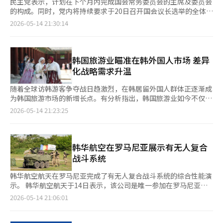
民主党表示，计划在下个月内完成国会常务委员会的主席及委员会
的构成。同时，党内将持续要求于20日召开国会议长选举的全体会
议。 李周熙院内发言人在14日政策会议结束后与记者见面时表
2026-05-14 21:30:14
示：“党内计划进入后半期常务委员会的构成，将在5月期间确认
各位议员的意见，实际的调整过程将在6月进行。” 不过，李发言
人指出，具体的构成时间预计将在此次6·3地方选举之后进行，并
表示：“党的立场当然是越快越好，但现实上在选举活动前，确实
韩国旅游业瞄准在韩外国人市场 差异
比较困难。实际的讨论和确认将在6月进行。” 对于之前郑承来代
化战略需求升温
表所宣称的“常务委员会独占”以及国民力量所要求的法制司法委
员会主席等具体的常务委员会分配问题，李发言人表示：“在目前
随着全球访韩游客争夺战日趋激烈，在韩居留外国人群体正逐渐成
的情况下，做出判断是困难的。应该会经过充分考虑后再进行任
为韩国旅游市场的新增长点。有分析指出，韩国旅游业如今不仅需
命。” 此外，民主党强调，正在持续要求于13日党内选出的国会
要吸引首次访韩游客，更应针对“熟悉韩国的外国人”制定差异化
2026-05-14 21:23:25
议长及副议长候选人赵正熙、南仁顺等于20日召开全体会议以进行
旅游战略。 目前，在韩居留外国人约258万人。相比之下，今年1
选举。 李发言人表示：“我们正在持续要求召开国会议长选举的
至3月访韩外籍游客数量突破476万人，创下历年第一季度最高纪
全体会议，为了防止宪政秩序中断，必须在前半期国会议长任期结
录，这意味着在韩外国人市场同样具备可观潜力。 从主要国籍来
束之前完成后半期的领导班子选举。希望国民力量在完成领导班子
看，截至2025年，中国籍在韩居留人数达98.067万人，占整体的
韩华航空在罗马尼亚展示有无人复合
选举的情况下，能够顺利进行协商。”※ 本报道经人工智能（AI）
35.2%；其后依次为越南33.7183万人、美国18.023万人、泰国
战斗系统
系统翻译与编辑。
16.9848万人以及乌兹别克斯坦10.2804万人。 分析指出，在韩外
国人已不仅是单纯的居留群体，而正逐渐成为带动韩国地方旅游消
韩华航空航天在罗马尼亚完成了有无人复合战斗系统的综合性能演
费的新兴消费层，同时也在发挥吸引本国亲友访韩的桥梁作用。
示。 韩华航空航天于14日表示，该公司是唯一参加在罗马尼亚布
韩国文化体育观光部与韩国旅游发展局日前发布《在韩外国人旅游
加勒斯特附近户外战术训练场举行的国际防务展会（BSDA 2026）
2026-05-14 21:06:01
市场实态调查》报告。该调查将约占韩国总人口5%的在韩外国人
相关性能演示活动的国内企业。 此次活动展示了轮式装甲车
视为新的旅游需求群体，并以此作为制定旅游振兴战略的重要参
Tigon、多用途无人车辆GRUNT，以及爱沙尼亚的Milrem
考。 调查结果显示，在韩外国人的国内旅游参与度较高。以1000