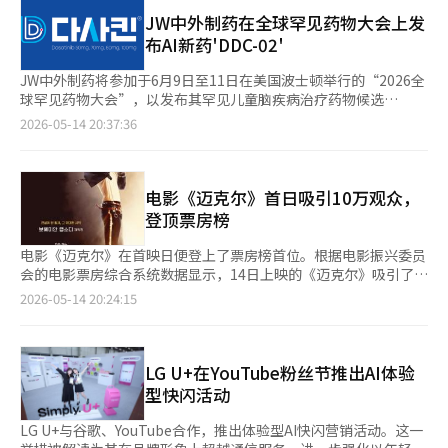
Robotics开发的THeMIS的综合运用的有无人复合战斗系统演示。
名在韩外国人为对象进行的调查显示，过去一年内，69.1%的受访
特别是实现了有人装甲车与无人地面车辆联动的未来战场场景。
JW中外制药在全球罕见药物大会上发
者有过一日游经历，58.8%有过过夜旅行经历；年均一日游次数为
GRUNT和THeMIS无人地面车辆在危险区域前方投入，执行与无
布AI新药'DDC-02'
3.7次，过夜旅行约为2次。 从旅行偏好来看，最受欢迎的活动为欣
人机联动的侦察和监视任务，而Tigon装甲车则负责运输兵力和火
赏自然风光，占比达85.7%，其后为美食体验（64.2%）。此外，
力支援。 随后进行了利用无人车辆进行物资补给和伤员后送的演
JW中外制药将参加于6月9日至11日在美国波士顿举行的“2026全
相较于跟团游，93.8%的受访者更偏好自由行。 旅行消费规模同样
示。GRUNT是基于现有的Arion Smets开发的下一代多用途无人
球罕见药物大会”，以发布其罕见儿童脑疾病治疗药物候选
不容忽视。调查显示，人均旅行支出达26.6万韩元（约合人民币
车辆。在现场，展示了其混合驱动方式、最大900公斤的载重能
物‘DDC-02’的非临床研究结果。JW中外制药于14日表示，
2026-05-14 20:37:36
1210元）。分析认为，在韩外国人的旅游消费已对地区经济及内
力、自主跟随驾驶、自动识别与追踪、电子战应对能力等，备受瞩
DDC-02是一种针对皮特霍金斯综合症等罕见遗传性儿童脑疾病的
需活跃产生实际带动作用。 不同居留资格的外国人在出游方式上
目。 此外，此次活动具有重要意义，因为这是国内开发的军用无
口服小分子新药候选物，基于正常化Wnt信号传导降低的机制。该
也呈现出差异。持专业就业签证的外国人中过夜旅行比例最高，达
人车辆首次在欧洲现场进行实际性能演示。被评价为展示了在欧洲
物质通过AI基础的新药开发平台‘JWave’得出，目前正在进行安
到74%，平均过夜旅行次数为3.11次；留学生群体的一日游比例则
和全球多用途无人车辆市场的竞争力。 近年来，防务行业对有无
全性评估。JW中外制药计划通过此次大会向全球市场介绍研究成
电影《迈克尔》首日吸引10万观众，
最高，达到79.1%。 地区偏好方面，一日游主要集中在京畿道
人复合系统的需求逐渐增加，以减少人员损失并提高作战持续性。
果，并扩大技术合作机会。JW中外制药相关人士表示：“此次大
登顶票房榜
（36%）、首尔（30.8%）、釜山（22.7%）、江原道（22%）及
韩华航空航天LS4事业部部长朴炳浩表示：“国内开发的UGV在欧
会的发布是JW在罕见儿童脑疾病领域展示创新新药候选物潜力的
仁川（16.6%）等首都圈及大城市；而过夜旅行则更偏向江原道
洲首次性能演示成功，证明了技术竞争力和运用扩展性在全球市场
重要时刻”，并表示：“我们将通过与罕见疾病领域专家的深入交
电影《迈克尔》在首映日便登上了票房榜首位。根据电影振兴委员
（27.7%）、釜山（27.4%）和济州（20.8%）等非首都圈地区。
上的有效性。”他还表示：“在实机动环境中验证了有无人复合系
流，扩大技术合作等多种合作机会，加快新药开发，以提升患者的
会的电影票房综合系统数据显示，14日上映的《迈克尔》吸引了
从未来出游计划来看，85.9%的受访者表示未来一年内有韩国国内
统的能力，对国军正在推进的多用途无人系统发展方向也具有特殊
生活质量。”◆博领推出CML治疗药物‘Dasakin’……进入二代
99,903名观众，成功夺得票房冠军，累计观众人数达到118,493
2026-05-14 20:24:15
旅行计划，平均计划次数为4次。其中，66.3%的受访者表示有意
意义。”※ 本报道经人工智能（AI）系统翻译与编辑。
仿制药市场博领于14日推出了慢性骨髓性白血病（CML）治疗药
人。《迈克尔》讲述了天才音乐家迈克尔·杰克逊如何成为流行音
邀请本国朋友或熟人来韩旅游，显示在韩外国人正逐渐成为吸引访
物‘Dasakin（达沙替尼）’。Dasakin是国内首个达沙替尼仿制
乐之王的过程。这部电影将传奇音乐和舞台表演搬上大银幕，自首
韩游客的重要渠道。
药，作为一种选择性抑制癌细胞生长的BCR-ABL酪氨酸激酶的二
日便吸引了大量观众。票房第二位是《穿普拉达的女王2》，在同
代靶向抗癌药，提供20至100mg共五种剂量，其中包括国内唯一
一时期吸引了29,970名观众，累计观众人数为1,299,742人。韩国
LG U+在YouTube粉丝节推出AI体验
的70mg剂量，以提高患者的个性化治疗和用药便利性。此外，较
电影《杀目地》以16,444名观众保持在票房第三位，累计观众人数
型快闪活动
低的药价也有望减轻患者的经济负担。博领在推出Dasakin的同
为3,067,181人。尽管已上映六周，该片仍在票房榜上保持强劲表
时，扩展了CML治疗产品线，继1代治疗药物‘Glima（伊马替
现，展现出长线票房的潜力。为庆祝《杀目地》突破300万观众，
LG U+与谷歌、YouTube合作，推出体验型AI快闪营销活动。这一
尼）’之后，为耐药或副作用患者提供连续治疗选择。目前，博领
影片与乐天影院合作推出300元观影活动。观众可在乐天影院官网