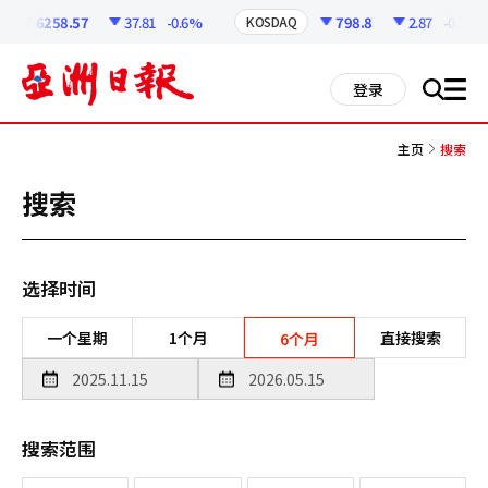
코
인
6258.57
37.81
-0.6%
798.8
2.87
-0.36%
KOSDAQ
정
보
all
登录
搜
men
索
主页
搜索
搜索
选择时间
一个星期
1个月
直接搜索
6个月
搜索范围