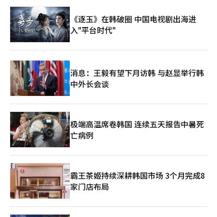
《逐玉》在韩破圈 中国电视剧出海进
入"平台时代"
消息：王毅有望下月访韩 与赵显举行韩
中外长会谈
极端高温席卷韩国 连续五天报告中暑死
亡病例
霸王茶姬持续深耕韩国市场 3个月完成8
家门店布局