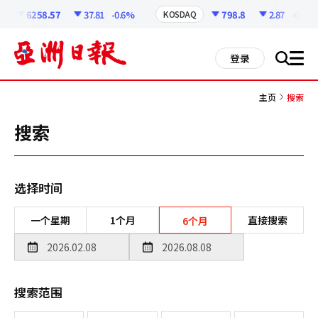
코
인
6258.57
37.81
-0.6%
798.8
2.87
-0.36%
KOSDAQ
정
보
all
登录
搜
men
索
主页
搜索
搜索
选择时间
一个星期
1个月
直接搜索
6个月
搜索范围