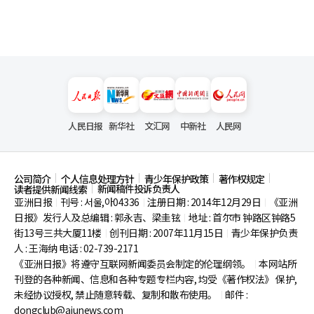
人民日报
新华社
文汇网
中新社
人民网
公司简介
个人信息处理方针
青少年保护政策
著作权规定
新闻稿件投诉负责人
读者提供新闻线索
亚洲日报
刊号 : 서울,아04336
注册日期 : 2014年12月29日
《亚洲
|
|
|
日报》发行人及总编辑 : 郭永吉、梁圭铉
地址 : 首尔市
钟路区钟路5
|
街13号三共大厦11楼
创刊日期 : 2007年11月15日
青少年保护负责
|
|
人 : 王海纳 电话 : 02-739-2171
《亚洲日报》将遵守互联网新闻委员会制定的伦理纲领。
本网站所
|
刊登的各种新闻、信息和各种专题专栏内容, 均受《著作权法》
保护,
未经协议授权, 禁止随意转载、复制和散布使用。
邮件 :
|
dongclub@ajunews.com