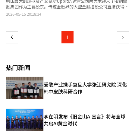
韩国最大的虚拟资产交易所Upbit的运营公司两大木迎来了哈纳金
融集团作为主要股东。传统金融界的大型金融控股公司直接获得两
大木的股份，使得两大木在虚拟资产交易所的基础上，能够扩展为
页
2026-05-15 20:18:34
区块链基础金融基础设施企业。 哈纳金融于15日通过哈纳银行董
事会决议，以约1兆33亿韩元收购卡카오投资持有的两大木228万
一
4000股，6.55%的股份。此次交易完成后，哈纳银行将成为两大
木的第四大股东，继宋致亨两大木董事长、金亨年副会长和我们技
上
1
下
术投资之后。卡카오投资的持股比例将从原来的10.58%降至约
4%。 此次投资被评估为国内商业银行对单一数字资产企业投资的
一
最大规模。过去，银行与虚拟资产交易所的关系仅限于实名账户的
发放等有限的合作，而此次大型金融控股公司直接参与成为两大木
页
的主要股东，意义非凡。 对两大木而言，这在治理结构和业务扩
热门新闻
展方面都具有重要意义。金融监管机构一直在加强对虚拟资产经营
者的财务健康、大股东资格和内部控制标准的制度整顿。在这种情
况下，哈纳金融作为主要股东的参与，将有助于两大木增强经营透
爱敬产业携手复旦大学张江研究院 深化
明度和与制度金融的接触。 关键在于Upbit之后的增长战略。虽然
韩中皮肤科研合作
两大木在国内虚拟资产交易市场上已获得压倒性的知名度，但仅依
靠交易手续费的业务结构在市场波动中显得脆弱。与哈纳金融的合
作将成为其业务扩展至海外汇款、支付结算、代币证券、稳定币等
数字金融基础设施领域的契机。 两大木与哈纳金融已经在区块链
基础设施方面展开了合作。两大木上个月与哈纳金融、浦项国际签
李在明发布《旧金山AI宣言》将与全球
署了合作协议，决定利用自有的Layer2区块链“GIWA链”共同构
共启AI黄金时代
建金融、数字资产和产业融合基础设施。合作的核心在于将哈纳金
融的外汇网络、浦项国际的全球供应链与两大木的区块链技术相结