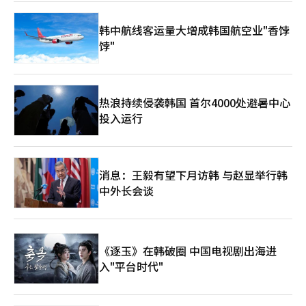
合。 此前，哈纳金融与两大木还完成了基于区块链技术的外汇汇
款服务的技术验证。验证了能否将现有的基于SWIFT的外汇汇款体
韩中航线客运量大增成韩国航空业"香饽
系扩展为基于区块链的消息和结算结构。这一趋势与两大木希望从
饽"
单纯的交易所运营商转型为链上金融基础设施企业的战略相吻合。
市场也关注韩元稳定币和代币证券领域的合作可能性。如果韩元基
础的数字货币和代币化资产市场在制度框架内开放，两大木将拥有
虚拟资产用户基础和区块链技术，而哈纳金融则具备银行、证券、
外汇和资产管理能力，双方可以进行角色分工。然而，韩元稳定币
热浪持续侵袭韩国 首尔4000处避暑中心
的法制化和监管标准是实现商业化的关键变量。 Upbit的实名账户
投入运行
体系短期内不会发生变化。Upbit目前与K银行保持实名账户的合
作，而此次股份投资不仅是简单的账户合作变更，更是为数字资产
基础的未来金融生态系统构建进行的战略投资。 围绕两大木的另
一个变量是与NAVER金融的企业合并。公平交易委员会于去年11
消息：王毅有望下月访韩 与赵显举行韩
月接收了NAVER金融与两大木的企业合并申请，并已开始审查。
中外长会谈
今年3月，委员会要求提交额外资料。业内人士认为，公平交易委
员会如何定义支付、金融科技、虚拟资产和数据市场将成为审查的
核心议题。 如果与NAVER金融的合并获得批准，并加上哈纳金融
的股份参与，两大木的业务格局将发生重大变化。Upbit的虚拟资
产平台、NAVER的用户接触和支付数据、哈纳金融的金融基础设
《逐玉》在韩破圈 中国电视剧出海进
施相结合，可能形成涵盖数字资产、支付、资产管理和区块链金融
入"平台时代"
的大型生态系统。 然而，期待与挑战并存。虚拟资产交易所与金
融控股的结合伴随着用户保护、内部控制、利益冲突、市场支配力
和数据利用等问题。尤其是交易所业务面临市场波动和监管风险，