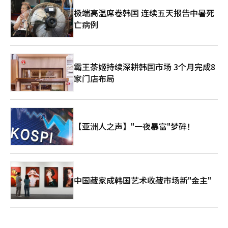
哈纳金融的参与不仅会提升两大木的信任度，同时也会要求更严格
的管理责任。 此次投资被视为两大木与制度金融关系的进一步提
极端高温席卷韩国 连续五天报告中暑死
升。卡카오投资曾是其初期成长阶段的战略投资者，而哈纳金融则
亡病例
是支持两大木在数字资产制度化阶段扩展金融基础设施的新伙伴。
两大木能否从以Upbit为中心的交易所企业转型为区块链基础的综
合金融基础设施企业，将是未来的关键。※ 本报道经人工智能
（AI）系统翻译与编辑。
霸王茶姬持续深耕韩国市场 3个月完成8
家门店布局
【亚洲人之声】"一夜暴富"梦碎！
中国藏家成韩国艺术收藏市场新"金主"