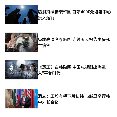
热浪持续侵袭韩国 首尔4000处避暑中心
投入运行
极端高温席卷韩国 连续五天报告中暑死
亡病例
《逐玉》在韩破圈 中国电视剧出海进
入"平台时代"
消息：王毅有望下月访韩 与赵显举行韩
中外长会谈