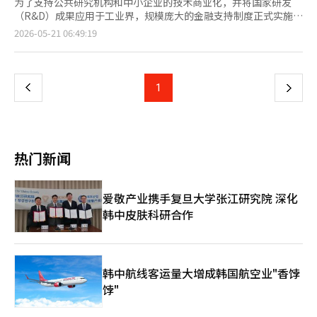
为了支持公共研究机构和中小企业的技术商业化，并将国家研发
（R&D）成果应用于工业界，规模庞大的金融支持制度正式实施。
中小企业与创业部表示，20日在国务会议上通过的《中小企业技术
页
2026-05-21 06:49:19
创新促进法》修正案将立即生效。 此前，中小企业在通过研发获
得成果或从公共研究机构转让有前景的技术进行商业化时，缺乏足
一
够的金融支持依据，导致资金筹集困难。 此次修正案的核心在
于，为了减轻国家研发成果转化为实际产业过程中产生的资金负
上
1
下
担，设立了“商业化担保”和“流动化担保”等新的金融支持制
度。 此次政策的总支持规模为商业化担保2600亿韩元，流动化担
一
保800亿韩元，总计3400亿韩元。中小企业部预计将于下月开始提
供担保支持。 此次修正后，金融支持的对象从原有的中小企业扩
页
大至公共研究机构。特别是支持的中小企业将专注于商业化国家研
热门新闻
发完成的项目或从公共研究机构转让技术进行商业化的企业。 商
业化担保将不再仅依赖企业单元评估，而是根据商业成果进行差异
化评估，最高可获得100亿韩元的支持。 流动化担保则将根据企业
爱敬产业携手复旦大学张江研究院 深化
当前的销售额以及未来商业化的可能性和价值进行评估。 中小企
韩中皮肤科研合作
业部技术创新政策官黄英浩
韩中航线客运量大增成韩国航空业"香饽
饽"