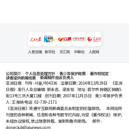
人民日报
新华社
文汇网
中新社
人民网
公司简介
个人信息处理方针
青少年保护政策
著作权规定
新闻稿件投诉负责人
读者提供新闻线索
亚洲日报
刊号 : 서울,아04336
注册日期 : 2014年12月29日
《亚洲
|
|
|
日报》发行人及总编辑 : 郭永吉、梁圭铉
地址 : 首尔市
钟路区钟路5
|
街13号三共大厦11楼
创刊日期 : 2007年11月15日
青少年保护负责
|
|
人 : 王海纳 电话 : 02-739-2171
《亚洲日报》将遵守互联网新闻委员会制定的伦理纲领。
本网站所
|
刊登的各种新闻、信息和各种专题专栏内容, 均受《著作权法》
保护,
未经协议授权, 禁止随意转载、复制和散布使用。
邮件 :
|
dongclub@ajunews.com