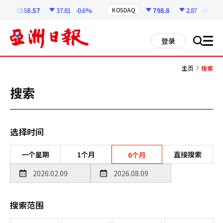
코
인
6258.57
37.81
-0.6%
798.8
2.87
-0.36%
KOSDAQ
정
보
all
登录
搜
men
索
主页
搜索
搜索
选择时间
一个星期
1个月
直接搜索
6个月
搜索范围